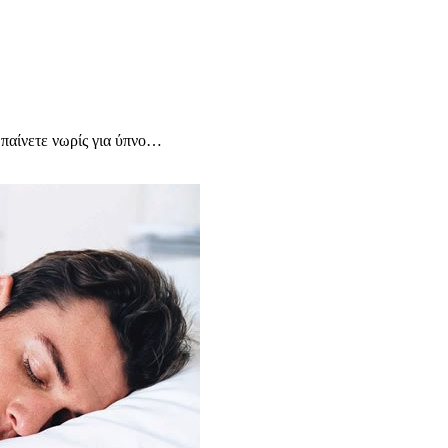
μπαίνετε νωρίς για ύπνο…
υχολόγος