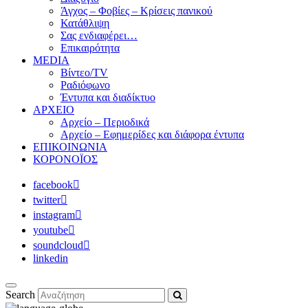
Άγχος – Φοβίες – Κρίσεις πανικού
Κατάθλιψη
Σας ενδιαφέρει…
Επικαιρότητα
MEDIA
Βίντεο/TV
Ραδιόφωνο
Έντυπα και διαδίκτυο
ΑΡΧΕΙΟ
Αρχείο – Περιοδικά
Αρχείο – Εφημερίδες και διάφορα έντυπα
ΕΠΙΚΟΙΝΩΝΙΑ
ΚΟΡΟΝΟΪΟΣ
facebook
twitter
instagram
youtube
soundcloud
linkedin
Search