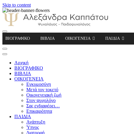
Skip to content
Αλεξάνδρα Καππάτου Ψυχολόγος – Παιδοψ
ΒΙΟΓΡΑΦΙΚΟ
ΒΙΒΛΙΑ
ΟΙΚΟΓΕΝΕΙΑ
ΠΑΙΔΙΑ
Αρχική
ΒΙΟΓΡΑΦΙΚΟ
ΒΙΒΛΙΑ
ΟΙΚΟΓΕΝΕΙΑ
Εγκυμοσύνη
Μετά τον τοκετό
Οικογενειακή ζωή
Στον ψυχολόγο
Σας ενδιαφέρει…
Επικαιρότητα
ΠΑΙΔΙΑ
Ανάπτυξη
Ύπνος
Διατροφή