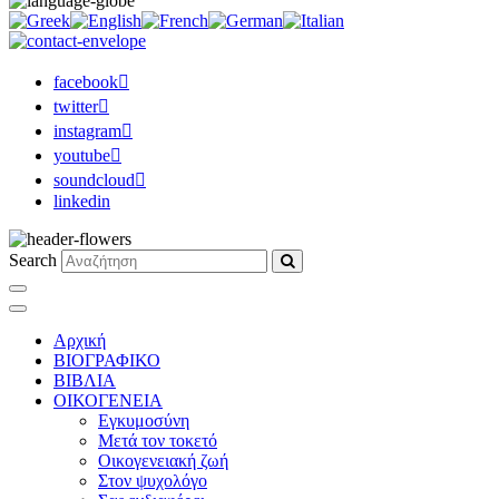
facebook
twitter
instagram
youtube
soundcloud
linkedin
Search
Αρχική
ΒΙΟΓΡΑΦΙΚΟ
ΒΙΒΛΙΑ
ΟΙΚΟΓΕΝΕΙΑ
Εγκυμοσύνη
Μετά τον τοκετό
Οικογενειακή ζωή
Στον ψυχολόγο