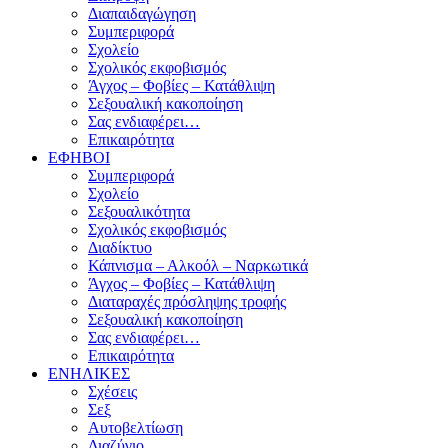
Διαπαιδαγώγηση
Συμπεριφορά
Σχολείο
Σχολικός εκφοβισμός
Άγχος – Φοβίες – Κατάθλιψη
Σεξουαλική κακοποίηση
Σας ενδιαφέρει…
Επικαιρότητα
ΕΦΗΒΟΙ
Συμπεριφορά
Σχολείο
Σεξουαλικότητα
Σχολικός εκφοβισμός
Διαδίκτυο
Κάπνισμα – Αλκοόλ – Ναρκωτικά
Άγχος – Φοβίες – Κατάθλιψη
Διαταραχές πρόσληψης τροφής
Σεξουαλική κακοποίηση
Σας ενδιαφέρει…
Επικαιρότητα
ΕΝΗΛΙΚΕΣ
Σχέσεις
Σεξ
Αυτοβελτίωση
Διαζύγιο