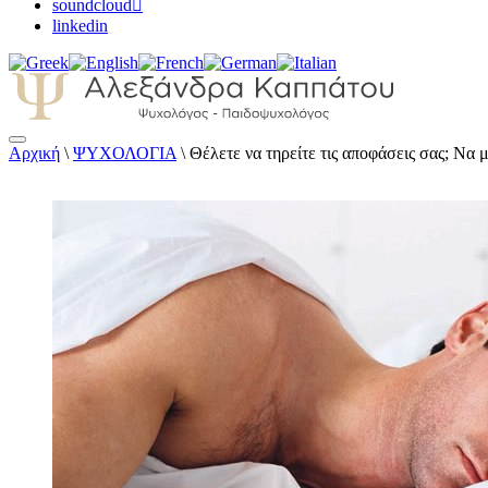
soundcloud
linkedin
Αρχική
\
ΨΥΧΟΛΟΓΙΑ
\
Θέλετε να τηρείτε τις αποφάσεις σας; Να 
Αλεξάνδρα Καππάτου Ψυχολόγος – Παιδοψ