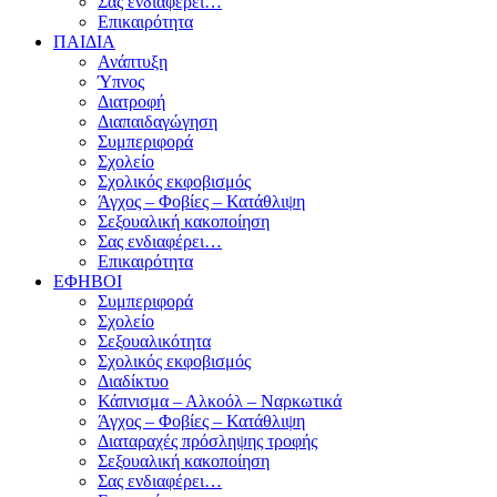
Σας ενδιαφέρει…
Επικαιρότητα
ΠΑΙΔΙΑ
Ανάπτυξη
Ύπνος
Διατροφή
Διαπαιδαγώγηση
Συμπεριφορά
Σχολείο
Σχολικός εκφοβισμός
Άγχος – Φοβίες – Κατάθλιψη
Σεξουαλική κακοποίηση
Σας ενδιαφέρει…
Επικαιρότητα
ΕΦΗΒΟΙ
Συμπεριφορά
Σχολείο
Σεξουαλικότητα
Σχολικός εκφοβισμός
Διαδίκτυο
Κάπνισμα – Αλκοόλ – Ναρκωτικά
Άγχος – Φοβίες – Κατάθλιψη
Διαταραχές πρόσληψης τροφής
Σεξουαλική κακοποίηση
Σας ενδιαφέρει…