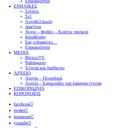
Επικαιρότητα
ΕΝΗΛΙΚΕΣ
Σχέσεις
Σεξ
Αυτοβελτίωση
Διαζύγιο
Άγχος – Φοβίες – Κρίσεις πανικού
Κατάθλιψη
Σας ενδιαφέρει…
Επικαιρότητα
MEDIA
Βίντεο/TV
Ραδιόφωνο
Έντυπα και διαδίκτυο
ΑΡΧΕΙΟ
Αρχείο – Περιοδικά
Αρχείο – Εφημερίδες και διάφορα έντυπα
ΕΠΙΚΟΙΝΩΝΙΑ
ΚΟΡΟΝΟΪΟΣ
facebook
twitter
instagram
youtube