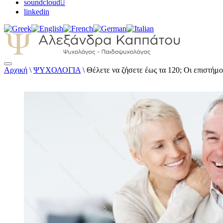
soundcloud
linkedin
Αρχική
\
ΨΥΧΟΛΟΓΙΑ
\
Θέλετε να ζήσετε έως τα 120; Οι επιστήμ
Αλεξάνδρα Καππάτου Ψυχολόγος – Παιδοψ