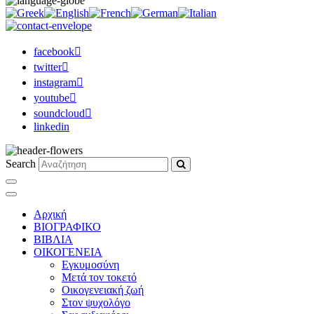
facebook
twitter
instagram
youtube
soundcloud
linkedin
Search
Αρχική
ΒΙΟΓΡΑΦΙΚΟ
ΒΙΒΛΙΑ
ΟΙΚΟΓΕΝΕΙΑ
Εγκυμοσύνη
Μετά τον τοκετό
Οικογενειακή ζωή
Στον ψυχολόγο