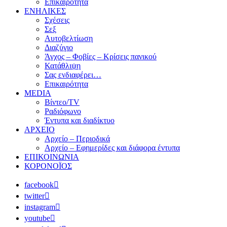
Επικαιρότητα
ΕΝΗΛΙΚΕΣ
Σχέσεις
Σεξ
Αυτοβελτίωση
Διαζύγιο
Άγχος – Φοβίες – Κρίσεις πανικού
Κατάθλιψη
Σας ενδιαφέρει…
Επικαιρότητα
MEDIA
Βίντεο/TV
Ραδιόφωνο
Έντυπα και διαδίκτυο
ΑΡΧΕΙΟ
Αρχείο – Περιοδικά
Αρχείο – Εφημερίδες και διάφορα έντυπα
ΕΠΙΚΟΙΝΩΝΙΑ
ΚΟΡΟΝΟΪΟΣ
facebook
twitter
instagram
youtube