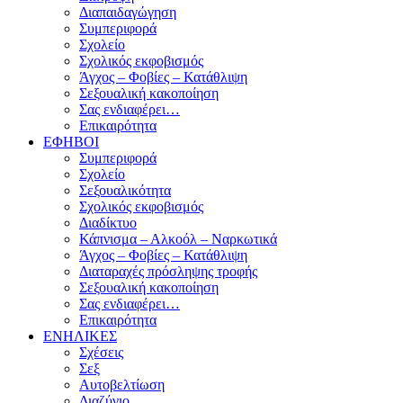
Διαπαιδαγώγηση
Συμπεριφορά
Σχολείο
Σχολικός εκφοβισμός
Άγχος – Φοβίες – Κατάθλιψη
Σεξουαλική κακοποίηση
Σας ενδιαφέρει…
Επικαιρότητα
ΕΦΗΒΟΙ
Συμπεριφορά
Σχολείο
Σεξουαλικότητα
Σχολικός εκφοβισμός
Διαδίκτυο
Κάπνισμα – Αλκοόλ – Ναρκωτικά
Άγχος – Φοβίες – Κατάθλιψη
Διαταραχές πρόσληψης τροφής
Σεξουαλική κακοποίηση
Σας ενδιαφέρει…
Επικαιρότητα
ΕΝΗΛΙΚΕΣ
Σχέσεις
Σεξ
Αυτοβελτίωση
Διαζύγιο