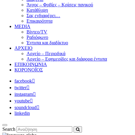
Άγχος – Φοβίες – Κρίσεις πανικού
Κατάθλιψη
Σας ενδιαφέρει…
Επικαιρότητα
MEDIA
Βίντεο/TV
Ραδιόφωνο
Έντυπα και διαδίκτυο
ΑΡΧΕΙΟ
Αρχείο – Περιοδικά
Αρχείο – Εφημερίδες και διάφορα έντυπα
ΕΠΙΚΟΙΝΩΝΙΑ
ΚΟΡΟΝΟΪΟΣ
facebook
twitter
instagram
youtube
soundcloud
linkedin
Search