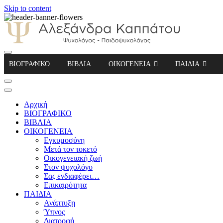
Skip to content
Αλεξάνδρα Καππάτου Ψυχολόγος – Παιδοψ
ΒΙΟΓΡΑΦΙΚΟ
ΒΙΒΛΙΑ
ΟΙΚΟΓΕΝΕΙΑ
ΠΑΙΔΙΑ
Αρχική
ΒΙΟΓΡΑΦΙΚΟ
ΒΙΒΛΙΑ
ΟΙΚΟΓΕΝΕΙΑ
Εγκυμοσύνη
Μετά τον τοκετό
Οικογενειακή ζωή
Στον ψυχολόγο
Σας ενδιαφέρει…
Επικαιρότητα
ΠΑΙΔΙΑ
Ανάπτυξη
Ύπνος
Διατροφή