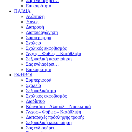
Σας ενδιαφέρει…
Επικαιρότητα
ΠΑΙΔΙΑ
Ανάπτυξη
Ύπνος
Διατροφή
Διαπαιδαγώγηση
Συμπεριφορά
Σχολείο
Σχολικός εκφοβισμός
Άγχος – Φοβίες – Κατάθλιψη
Σεξουαλική κακοποίηση
Σας ενδιαφέρει…
Επικαιρότητα
ΕΦΗΒΟΙ
Συμπεριφορά
Σχολείο
Σεξουαλικότητα
Σχολικός εκφοβισμός
Διαδίκτυο
Κάπνισμα – Αλκοόλ – Ναρκωτικά
Άγχος – Φοβίες – Κατάθλιψη
Διαταραχές πρόσληψης τροφής
Σεξουαλική κακοποίηση
Σας ενδιαφέρει…