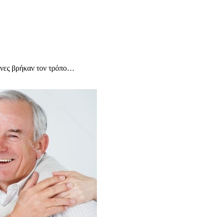
ονες βρήκαν τον τρόπο…
υχολόγος