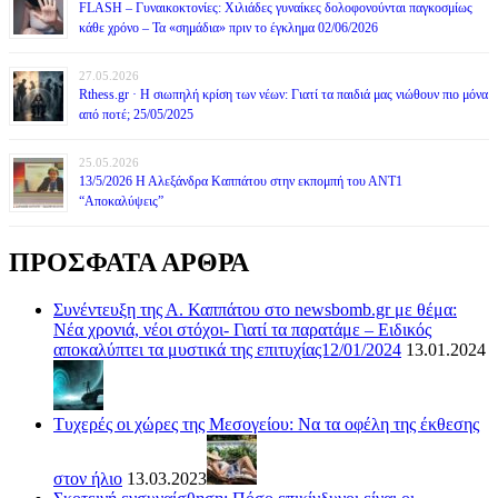
FLASH – Γυναικοκτονίες: Χιλιάδες γυναίκες δολοφονούνται παγκοσμίως
κάθε χρόνο – Τα «σημάδια» πριν το έγκλημα 02/06/2026
27.05.2026
Rthess.gr · Η σιωπηλή κρίση των νέων: Γιατί τα παιδιά μας νιώθουν πιο μόνα
από ποτέ; 25/05/2025
25.05.2026
13/5/2026 Η Αλεξάνδρα Καππάτου στην εκπομπή του ΑΝΤ1
“Αποκαλύψεις”
ΠΡΟΣΦΑΤΑ ΑΡΘΡΑ
Συνέντευξη της Α. Καππάτου στο newsbomb.gr με θέμα:
Νέα χρονιά, νέοι στόχοι- Γιατί τα παρατάμε – Ειδικός
αποκαλύπτει τα μυστικά της επιτυχίας12/01/2024
13.01.2024
Τυχερές οι χώρες της Μεσογείου: Να τα οφέλη της έκθεσης
στον ήλιο
13.03.2023