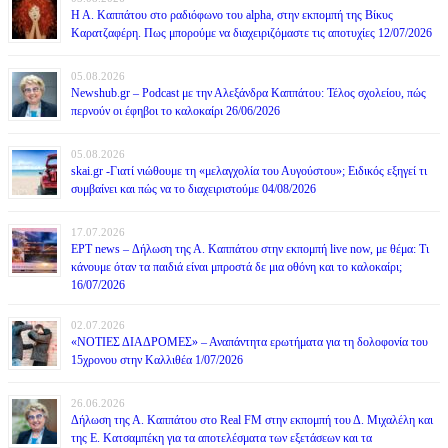
Η Α. Καππάτου στο ραδιόφωνο του alpha, στην εκπομπή της Βίκυς
Καρατζαφέρη. Πως μπορούμε να διαχειριζόμαστε τις αποτυχίες 12/07/2026
05.08.2026
Newshub.gr – Podcast με την Αλεξάνδρα Καππάτου: Τέλος σχολείου, πώς
περνούν οι έφηβοι το καλοκαίρι 26/06/2026
05.08.2026
skai.gr -Γιατί νιώθουμε τη «μελαγχολία του Αυγούστου»; Ειδικός εξηγεί τι
συμβαίνει και πώς να το διαχειριστούμε 04/08/2026
17.07.2026
ΕΡΤ news – Δήλωση της Α. Καππάτου στην εκπομπή live now, με θέμα: Τι
κάνουμε όταν τα παιδιά είναι μπροστά δε μια οθόνη και το καλοκαίρι;
16/07/2026
02.07.2026
«ΝΟΤΙΕΣ ΔΙΑΔΡΟΜΕΣ» – Αναπάντητα ερωτήματα για τη δολοφονία του
15χρονου στην Καλλιθέα 1/07/2026
26.06.2026
Δήλωση της Α. Καππάτου στο Real FM στην εκπομπή του Δ. Μιχαλέλη και
της Ε. Κατσαμπέκη για τα αποτελέσματα των εξετάσεων και τα