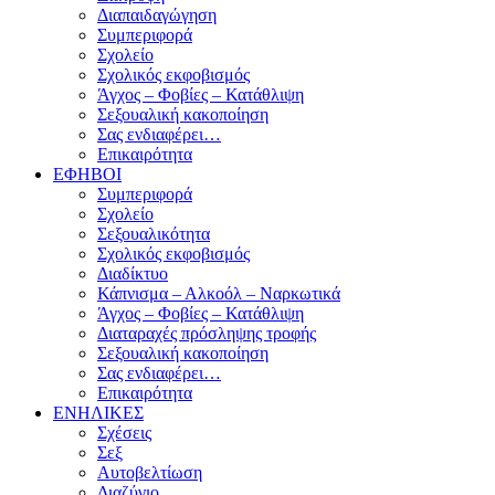
Διαπαιδαγώγηση
Συμπεριφορά
Σχολείο
Σχολικός εκφοβισμός
Άγχος – Φοβίες – Κατάθλιψη
Σεξουαλική κακοποίηση
Σας ενδιαφέρει…
Επικαιρότητα
ΕΦΗΒΟΙ
Συμπεριφορά
Σχολείο
Σεξουαλικότητα
Σχολικός εκφοβισμός
Διαδίκτυο
Κάπνισμα – Αλκοόλ – Ναρκωτικά
Άγχος – Φοβίες – Κατάθλιψη
Διαταραχές πρόσληψης τροφής
Σεξουαλική κακοποίηση
Σας ενδιαφέρει…
Επικαιρότητα
ΕΝΗΛΙΚΕΣ
Σχέσεις
Σεξ
Αυτοβελτίωση
Διαζύγιο