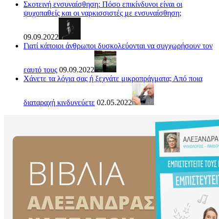
Σκοτεινή ενσυναίσθηση: Πόσο επικίνδυνοι είναι οι
ψυχοπαθείς και οι ναρκισσιστές με ενσυναίσθηση;
09.09.2022
Γιατί κάποιοι άνθρωποι δυσκολεύονται να συγχωρήσουν τον
εαυτό τους
09.09.2022
Χάνετε τα λόγια σας ή ξεχνάτε μικροπράγματα; Από ποια
διαταραχή κινδυνεύετε
02.05.2022