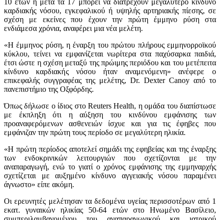
10 ετών ή μετά τα 17 μπορεί να διατρέχουν μεγαλύτερο κίνδυνο
καρδιακής νόσου, εγκεφαλικού ή υψηλής αρτηριακής πίεσης, σε
σχέση με εκείνες που έχουν την πρώτη έμμηνο ρύση στα
ενδιάμεσα χρόνια, αναφέρει μια νέα μελέτη.
«Η έμμηνος ρύση, η έναρξη του πρώτου πλήρους εμμηνορροϊκού
κύκλου, τείνει να εμφανίζεται νωρίτερα στα παχύσαρκα παιδιά,
έτσι ώστε η σχέση μεταξύ της πρώιμης περιόδου και του μετέπειτα
κίνδυνο καρδιακής νόσου ήταν αναμενόμενη» ανέφερε ο
επικεφαλής συγγραφέας της μελέτης, Dr. Dexter Canoy από το
πανεπιστήμιο της Οξφόρδης.
Όπως δήλωσε ο ίδιος στο Reuters Health, η ομάδα του διαπίστωσε
με έκπληξη ότι η αύξηση του κινδύνου εμφάνισης των
προαναφερόμενων ασθενειών ίσχυε και για τις έφηβες που
εμφάνιζαν την πρώτη τους περίοδο σε μεγαλύτερη ηλικία.
«Η πρώτη περίοδος αποτελεί σημάδι της εφηβείας και της έναρξης
των ενδοκρινικών λειτουργιών που σχετίζονται με την
αναπαραγωγή, ενώ το γιατί ο χρόνος εμφάνισης της εμμηναρχής
σχετίζεται με αυξημένο κίνδυνο αγγειακής νόσου παραμένει
άγνωστο» είπε ακόμη.
Οι ερευνητές μελέτησαν τα δεδομένα υγείας περισσοτέρων από 1
εκατ. γυναικών ηλικίας 50-64 ετών στο Ηνωμένο Βασίλειο,
συμπεριλαμβανομένου του αναπαραγωγικού και ιατρικού