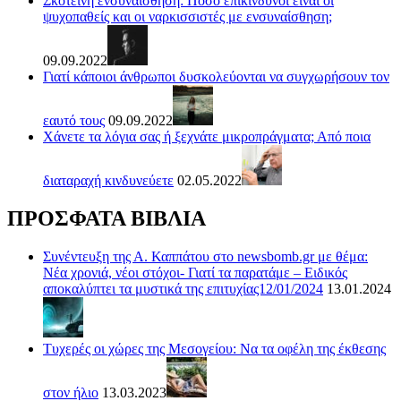
Σκοτεινή ενσυναίσθηση: Πόσο επικίνδυνοι είναι οι
ψυχοπαθείς και οι ναρκισσιστές με ενσυναίσθηση;
09.09.2022
Γιατί κάποιοι άνθρωποι δυσκολεύονται να συγχωρήσουν τον
εαυτό τους
09.09.2022
Χάνετε τα λόγια σας ή ξεχνάτε μικροπράγματα; Από ποια
διαταραχή κινδυνεύετε
02.05.2022
ΠΡΟΣΦΑΤΑ ΒΙΒΛΙΑ
Συνέντευξη της Α. Καππάτου στο newsbomb.gr με θέμα:
Νέα χρονιά, νέοι στόχοι- Γιατί τα παρατάμε – Ειδικός
αποκαλύπτει τα μυστικά της επιτυχίας12/01/2024
13.01.2024
Τυχερές οι χώρες της Μεσογείου: Να τα οφέλη της έκθεσης
στον ήλιο
13.03.2023