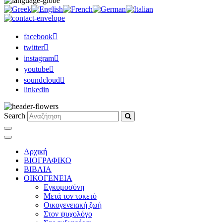
facebook
twitter
instagram
youtube
soundcloud
linkedin
Search
Αρχική
ΒΙΟΓΡΑΦΙΚΟ
ΒΙΒΛΙΑ
ΟΙΚΟΓΕΝΕΙΑ
Εγκυμοσύνη
Μετά τον τοκετό
Οικογενειακή ζωή
Στον ψυχολόγο