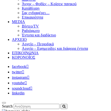
Άγχος – Φοβίες – Κρίσεις πανικού
Κατάθλιψη
Σας ενδιαφέρει…
Επικαιρότητα
MEDIA
Βίντεο/TV
Ραδιόφωνο
Έντυπα και διαδίκτυο
ΑΡΧΕΙΟ
Αρχείο – Περιοδικά
Αρχείο – Εφημερίδες και διάφορα έντυπα
ΕΠΙΚΟΙΝΩΝΙΑ
ΚΟΡΟΝΟΪΟΣ
facebook
twitter
instagram
youtube
soundcloud
linkedin
Search