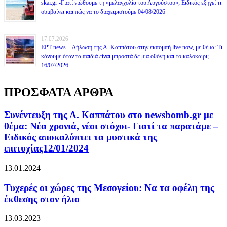
skai.gr -Γιατί νιώθουμε τη «μελαγχολία του Αυγούστου»; Ειδικός εξηγεί τι
συμβαίνει και πώς να το διαχειριστούμε 04/08/2026
17.07.2026
ΕΡΤ news – Δήλωση της Α. Καππάτου στην εκπομπή live now, με θέμα: Τι
κάνουμε όταν τα παιδιά είναι μπροστά δε μια οθόνη και το καλοκαίρι;
16/07/2026
ΠΡΟΣΦΑΤΑ ΑΡΘΡΑ
Συνέντευξη της Α. Καππάτου στο newsbomb.gr με
θέμα: Νέα χρονιά, νέοι στόχοι- Γιατί τα παρατάμε –
Ειδικός αποκαλύπτει τα μυστικά της
επιτυχίας12/01/2024
13.01.2024
Τυχερές οι χώρες της Μεσογείου: Να τα οφέλη της
έκθεσης στον ήλιο
13.03.2023