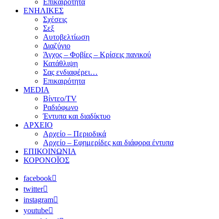
Επικαιρότητα
ΕΝΗΛΙΚΕΣ
Σχέσεις
Σεξ
Αυτοβελτίωση
Διαζύγιο
Άγχος – Φοβίες – Κρίσεις πανικού
Κατάθλιψη
Σας ενδιαφέρει…
Επικαιρότητα
MEDIA
Βίντεο/TV
Ραδιόφωνο
Έντυπα και διαδίκτυο
ΑΡΧΕΙΟ
Αρχείο – Περιοδικά
Αρχείο – Εφημερίδες και διάφορα έντυπα
ΕΠΙΚΟΙΝΩΝΙΑ
ΚΟΡΟΝΟΪΟΣ
facebook
twitter
instagram
youtube