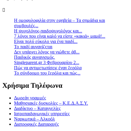
Η ομοφυλοφιλία στην εφηβεία – Τα σημάδια και
συμβουλές...
Η ψυχολόγος-παιδοψυχολόγος και...
7 λόγοι που είναι καλό να είστε «κακιά» μαμά!...
Είναι πολύ εύκολο για ένα παιδί...
Το παιδί αυνανίζεται
Δεν υπάρχει λόγος να νιώθετε άβ...
Παιδικός αυνανισμός.
Singleparent.gr 3 Φεβρουαρίου 2...
Πώς να αντιμετωπίσεις έναν ξερόλα
Το σύνδρομο του ξερόλα και πώς...
Χρήσιμα Τηλέφωνα
Δωρεάν γραμμές
Μαθησιακές δυσκολίες – Κ.Ε.Δ.Α.Σ.Υ.
Διαδίκτυο – Καταγγελίες
Ιατροπαιδαγωγικές υπηρεσίες
Ναρκωτικά – Αλκοόλ
Διατροφικές Διαταραχές