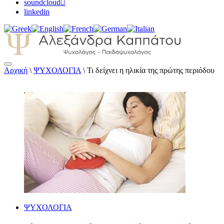
soundcloud
linkedin
Αρχική
\
ΨΥΧΟΛΟΓΙΑ
\
Τι δείχνει η ηλικία της πρώτης περιόδου
Αλεξάνδρα Καππάτου Ψυχολόγος –
Παιδοψυχολόγος
ΨΥΧΟΛΟΓΙΑ