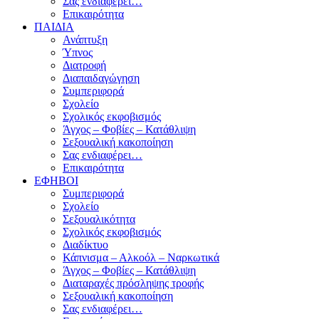
Σας ενδιαφέρει…
Επικαιρότητα
ΠΑΙΔΙΑ
Ανάπτυξη
Ύπνος
Διατροφή
Διαπαιδαγώγηση
Συμπεριφορά
Σχολείο
Σχολικός εκφοβισμός
Άγχος – Φοβίες – Κατάθλιψη
Σεξουαλική κακοποίηση
Σας ενδιαφέρει…
Επικαιρότητα
ΕΦΗΒΟΙ
Συμπεριφορά
Σχολείο
Σεξουαλικότητα
Σχολικός εκφοβισμός
Διαδίκτυο
Κάπνισμα – Αλκοόλ – Ναρκωτικά
Άγχος – Φοβίες – Κατάθλιψη
Διαταραχές πρόσληψης τροφής
Σεξουαλική κακοποίηση
Σας ενδιαφέρει…