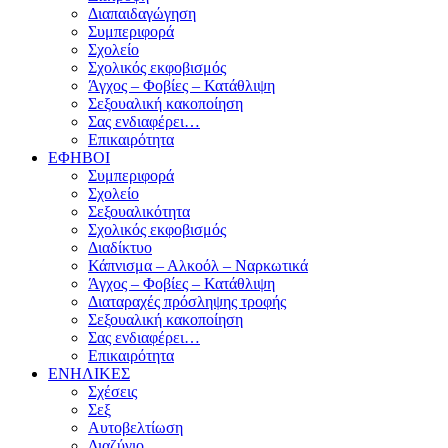
Διαπαιδαγώγηση
Συμπεριφορά
Σχολείο
Σχολικός εκφοβισμός
Άγχος – Φοβίες – Κατάθλιψη
Σεξουαλική κακοποίηση
Σας ενδιαφέρει…
Επικαιρότητα
ΕΦΗΒΟΙ
Συμπεριφορά
Σχολείο
Σεξουαλικότητα
Σχολικός εκφοβισμός
Διαδίκτυο
Κάπνισμα – Αλκοόλ – Ναρκωτικά
Άγχος – Φοβίες – Κατάθλιψη
Διαταραχές πρόσληψης τροφής
Σεξουαλική κακοποίηση
Σας ενδιαφέρει…
Επικαιρότητα
ΕΝΗΛΙΚΕΣ
Σχέσεις
Σεξ
Αυτοβελτίωση
Διαζύγιο