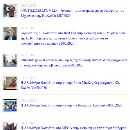
02.07.2026
«ΝΟΤΙΕΣ ΔΙΑΔΡΟΜΕΣ» – Αναπάντητα ερωτήματα για τη δολοφονία του
15χρονου στην Καλλιθέα 1/07/2026
26.06.2026
Δήλωση της Α. Καππάτου στο Real FM στην εκπομπή του Δ. Μιχαλέλη και
της Ε. Κατσαμπέκη για τα αποτελέσματα των εξετάσεων και τα
συναισθήματα των παιδιών 21/06/2026
26.06.2026
iefimerida.gr – Οι νεανικές συμμορίες της διπλανής πόρτας -Πώς οδηγούνται
οι ανήλικοι στην παραβατικότητα 26/06/2026
04.06.2026
H Αλεξάνδρα Καππάτου στην εκπομπή του Μιχάλη Κεφαλογιάννη «Ζω
Καλά» 30/05/2026
04.06.2026
H Αλεξάνδρα Καππάτου στην εκπομπή «Καλημέρα Ελλάδα» 08/05/2026
04.06.2026
H Αλεξάνδρα Καππάτου στο MEGA στην εκπομπή με την Μάιρα Mπάρμπα