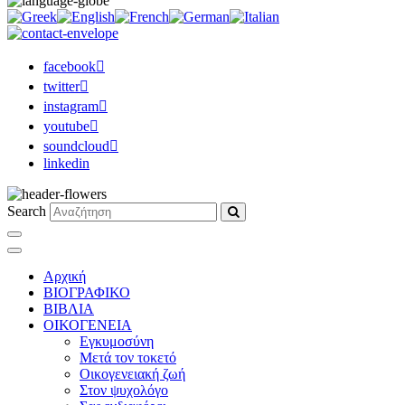
facebook
twitter
instagram
youtube
soundcloud
linkedin
Search
Αρχική
ΒΙΟΓΡΑΦΙΚΟ
ΒΙΒΛΙΑ
ΟΙΚΟΓΕΝΕΙΑ
Εγκυμοσύνη
Μετά τον τοκετό
Οικογενειακή ζωή
Στον ψυχολόγο