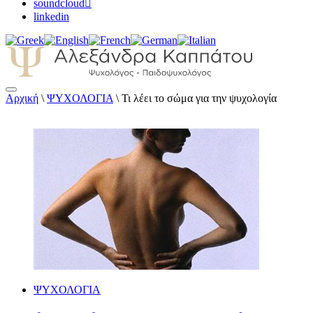
soundcloud
linkedin
Αρχική
\
ΨΥΧΟΛΟΓΙΑ
\
Τι λέει το σώμα για την ψυχολογία
Αλεξάνδρα Καππάτου Ψυχολόγος –
Παιδοψυχολόγος
ΨΥΧΟΛΟΓΙΑ