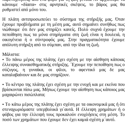
κάνουμε «δίαιτα» στις αρνητικές σκέψεις, το βάρος μας θα
ρυθμιστεί από μόνο του.
Η πλάτη αντιπροσωπεύει το σύστημα της στήριξής μας. Όταν
έχουμε προβλήματα με τη μέση μας, αυτό σημαίνει συνήθως πως
νιώθουμε ότι δεν μας στηρίζει κανείς. Πολύ συχνά έχουμε την
πεποίθηση πως τα μόνα στηρίγματα στη ζωή είναι η δουλειά, η
οικογένεια ή ο σύντροφός μας. Στην πραγματικότητα έχουμε
απόλυτη στήριξη από το σύμπαν, από την ίδια τη ζωή.
Μάλιστα:
• Το πάνω μέρος της πλάτης έχει σχέση με την αίσθηση κάποιας
έλλειψης συναισθηματικής στήριξης. ΄Εχουμε την πεποίθηση πως ο
σύζυγος, η γυναίκα, οι φίλοι, το αφεντικό μας δε μας
καταλαβαίνουν και δε μας στηρίζουν.
• Το κέντρο της πλάτης έχει σχέση με την ενοχή και με εκείνα που
βρίσκονται πίσω μας. Μήπως έχουμε την αίσθηση πως κάποιος μας
μαχαιρώνει πισώπλατα;
• Tο κάτω μέρος της πλάτης έχει σχέση με τα οικονομικά μας ή ότι
στεναχωριόμαστε υπερβολικά γι΄αυτά. Η έλλειψη χρημάτων ή ο
φόβος για την έλλειψή τους προκαλούν ενοχλήσεις στη μέση. Το
ποσό των χρημάτων που έχουμε δεν έχει καμιά σχέση μ΄αυτό.