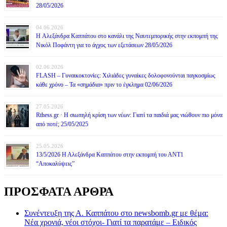
28/05/2026
04.06.2026
H Αλεξάνδρα Καππάτου στο κανάλι της Ναυτεμπορικής στην εκπομπή της
Νικόλ Ποφάντη για το άγχος των εξετάσεων 28/05/2026
02.06.2026
FLASH – Γυναικοκτονίες: Χιλιάδες γυναίκες δολοφονούνται παγκοσμίως
κάθε χρόνο – Τα «σημάδια» πριν το έγκλημα 02/06/2026
27.05.2026
Rthess.gr · Η σιωπηλή κρίση των νέων: Γιατί τα παιδιά μας νιώθουν πιο μόνα
από ποτέ; 25/05/2025
25.05.2026
13/5/2026 Η Αλεξάνδρα Καππάτου στην εκπομπή του ΑΝΤ1
“Αποκαλύψεις”
ΠΡΟΣΦΑΤΑ ΑΡΘΡΑ
Συνέντευξη της Α. Καππάτου στο newsbomb.gr με θέμα:
Νέα χρονιά, νέοι στόχοι- Γιατί τα παρατάμε – Ειδικός