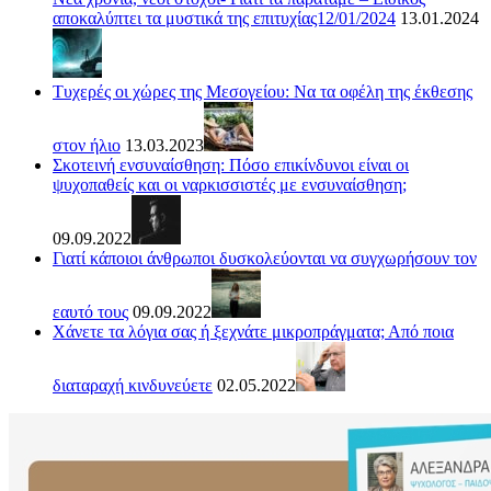
αποκαλύπτει τα μυστικά της επιτυχίας12/01/2024
13.01.2024
Τυχερές οι χώρες της Μεσογείου: Να τα οφέλη της έκθεσης
στον ήλιο
13.03.2023
Σκοτεινή ενσυναίσθηση: Πόσο επικίνδυνοι είναι οι
ψυχοπαθείς και οι ναρκισσιστές με ενσυναίσθηση;
09.09.2022
Γιατί κάποιοι άνθρωποι δυσκολεύονται να συγχωρήσουν τον
εαυτό τους
09.09.2022
Χάνετε τα λόγια σας ή ξεχνάτε μικροπράγματα; Από ποια
διαταραχή κινδυνεύετε
02.05.2022