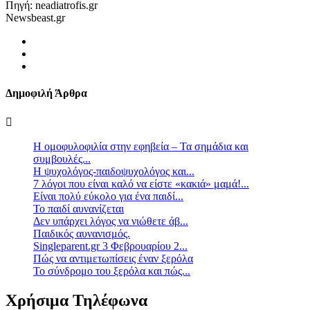
Πηγή: neadiatrofis.gr
Newsbeast.gr
Δημοφιλή Άρθρα
Η ομοφυλοφιλία στην εφηβεία – Τα σημάδια και
συμβουλές...
Η ψυχολόγος-παιδοψυχολόγος και...
7 λόγοι που είναι καλό να είστε «κακιά» μαμά!...
Είναι πολύ εύκολο για ένα παιδί...
Το παιδί αυνανίζεται
Δεν υπάρχει λόγος να νιώθετε άβ...
Παιδικός αυνανισμός.
Singleparent.gr 3 Φεβρουαρίου 2...
Πώς να αντιμετωπίσεις έναν ξερόλα
Το σύνδρομο του ξερόλα και πώς...
Χρήσιμα Τηλέφωνα