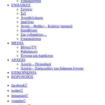
Επικαιρότητα
ΕΝΗΛΙΚΕΣ
Σχέσεις
Σεξ
Αυτοβελτίωση
Διαζύγιο
Άγχος – Φοβίες – Κρίσεις πανικού
Κατάθλιψη
Σας ενδιαφέρει…
Επικαιρότητα
MEDIA
Βίντεο/TV
Ραδιόφωνο
Έντυπα και διαδίκτυο
ΑΡΧΕΙΟ
Αρχείο – Περιοδικά
Αρχείο – Εφημερίδες και διάφορα έντυπα
ΕΠΙΚΟΙΝΩΝΙΑ
ΚΟΡΟΝΟΪΟΣ
facebook
twitter
instagram
youtube