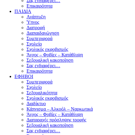
Σας ενδιαφέρει…
Επικαιρότητα
ΠΑΙΔΙΑ
Ανάπτυξη
Ύπνος
Διατροφή
Διαπαιδαγώγηση
Συμπεριφορά
Σχολείο
Σχολικός εκφοβισμός
Άγχος – Φοβίες – Κατάθλιψη
Σεξουαλική κακοποίηση
Σας ενδιαφέρει…
Επικαιρότητα
ΕΦΗΒΟΙ
Συμπεριφορά
Σχολείο
Σεξουαλικότητα
Σχολικός εκφοβισμός
Διαδίκτυο
Κάπνισμα – Αλκοόλ – Ναρκωτικά
Άγχος – Φοβίες – Κατάθλιψη
Διαταραχές πρόσληψης τροφής
Σεξουαλική κακοποίηση
Σας ενδιαφέρει…