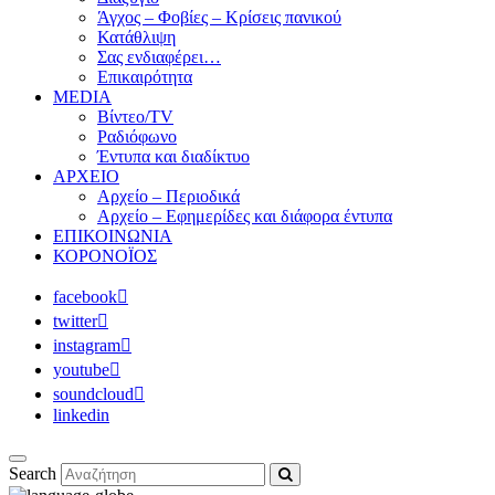
Άγχος – Φοβίες – Κρίσεις πανικού
Κατάθλιψη
Σας ενδιαφέρει…
Επικαιρότητα
MEDIA
Βίντεο/TV
Ραδιόφωνο
Έντυπα και διαδίκτυο
ΑΡΧΕΙΟ
Αρχείο – Περιοδικά
Αρχείο – Εφημερίδες και διάφορα έντυπα
ΕΠΙΚΟΙΝΩΝΙΑ
ΚΟΡΟΝΟΪΟΣ
facebook
twitter
instagram
youtube
soundcloud
linkedin
Search