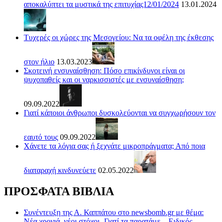
αποκαλύπτει τα μυστικά της επιτυχίας12/01/2024
13.01.2024
Τυχερές οι χώρες της Μεσογείου: Να τα οφέλη της έκθεσης
στον ήλιο
13.03.2023
Σκοτεινή ενσυναίσθηση: Πόσο επικίνδυνοι είναι οι
ψυχοπαθείς και οι ναρκισσιστές με ενσυναίσθηση;
09.09.2022
Γιατί κάποιοι άνθρωποι δυσκολεύονται να συγχωρήσουν τον
εαυτό τους
09.09.2022
Χάνετε τα λόγια σας ή ξεχνάτε μικροπράγματα; Από ποια
διαταραχή κινδυνεύετε
02.05.2022
ΠΡΟΣΦΑΤΑ ΒΙΒΛΙΑ
Συνέντευξη της Α. Καππάτου στο newsbomb.gr με θέμα:
Νέα χρονιά, νέοι στόχοι- Γιατί τα παρατάμε – Ειδικός