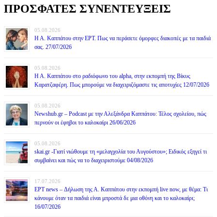
ΠΡΟΣΦΑΤΕΣ ΣΥΝΕΝΤΕΥΞΕΙΣ
05.08.2026
Η Α. Καππάτου στην ΕΡΤ. Πως να περάσετε όμορφες διακοπές με τα παιδιά
σας. 27/07/2026
05.08.2026
Η Α. Καππάτου στο ραδιόφωνο του alpha, στην εκπομπή της Βίκυς
Καρατζαφέρη. Πως μπορούμε να διαχειριζόμαστε τις αποτυχίες 12/07/2026
05.08.2026
Newshub.gr – Podcast με την Αλεξάνδρα Καππάτου: Τέλος σχολείου, πώς
περνούν οι έφηβοι το καλοκαίρι 26/06/2026
05.08.2026
skai.gr -Γιατί νιώθουμε τη «μελαγχολία του Αυγούστου»; Ειδικός εξηγεί τι
συμβαίνει και πώς να το διαχειριστούμε 04/08/2026
17.07.2026
ΕΡΤ news – Δήλωση της Α. Καππάτου στην εκπομπή live now, με θέμα: Τι
κάνουμε όταν τα παιδιά είναι μπροστά δε μια οθόνη και το καλοκαίρι;
16/07/2026