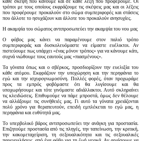
κάθε σκέψη που κάνουμε και σε κάθε λέξη που προφέρουμε. Οι
τρόποι με τους οποίους εκφράζουμε τις σκέψεις μας και οι λέξεις
που προφέρουμε προκαλούν στο σώμα συμπεριφορές και στάσεις
που άλλοτε το ησυχάζουν και άλλοτε του προκαλούν ανησυχίες.
Η ακαμψία του σώματος αντιπροσωπεύει την ακαμψία του νου μας
Ο φόβος μας κάνει να παραμένουμε στον παλιό τρόπο
συμπεριφοράς και δυσκολευόμαστε να είμαστε ευέλικτοι. Αν
πιστεύουμε πως υπάρχει «ένας μόνον τρόπος» για να κάνουμε κάτι,
συχνά νιώθουμε τους εαυτούς μας «πιασμένους».
Τα γόνατα όπως και ο σβέρκος, προσδιορίζουν την ευελιξία του
κάθε ατόμου. Εκφράζουν την υποχώρηση και την περηφάνια το
εγώ και την ισχυρογνωμοσύνη. Πολλές φορές, όταν προχωράμε
προς τα εμπρός φοβόμαστε ότι θα λυγίσουμε και θα
υποχωρήσουμε και τότε γινόμαστε αδιάλλακτοι. Αυτό σκληραίνει
τις κλειδώσεις. Επιθυμούμε να πάμε μπροστά, όμως δεν θέλουμε
να αλλάξουμε τις συνήθειές μας. Γι αυτό τα γόνατα χρειάζονται
πολύ χρόνο για θεραπευτούν, επειδή εμπλέκεται το εγώ μας, η
περηφάνια και ευθύτητά μας.
Το υπερβολικό βάρος αντιπροσωπεύει την ανάγκη για προστασία.
Επιζητούμε προστασία από τις πληγές, την ταπείνωση, την κριτική,
την κακομεταχείριση, τη σεξουαλικότητα και τις σεξουαλικές
παρενοχλήσεις, από ένα φόβο για τη ζωή γενικά. Αν αρχίσουμε να