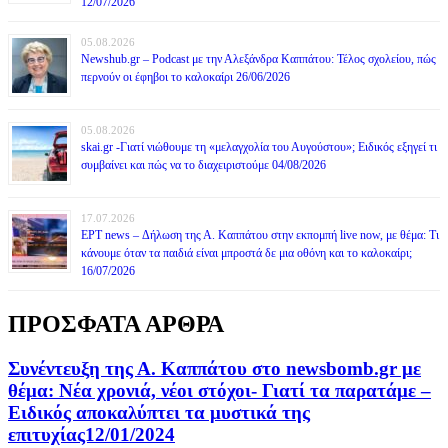
12/07/2026
05.08.2026
Newshub.gr – Podcast με την Αλεξάνδρα Καππάτου: Τέλος σχολείου, πώς
περνούν οι έφηβοι το καλοκαίρι 26/06/2026
05.08.2026
skai.gr -Γιατί νιώθουμε τη «μελαγχολία του Αυγούστου»; Ειδικός εξηγεί τι
συμβαίνει και πώς να το διαχειριστούμε 04/08/2026
17.07.2026
ΕΡΤ news – Δήλωση της Α. Καππάτου στην εκπομπή live now, με θέμα: Τι
κάνουμε όταν τα παιδιά είναι μπροστά δε μια οθόνη και το καλοκαίρι;
16/07/2026
ΠΡΟΣΦΑΤΑ ΑΡΘΡΑ
Συνέντευξη της Α. Καππάτου στο newsbomb.gr με
θέμα: Νέα χρονιά, νέοι στόχοι- Γιατί τα παρατάμε –
Ειδικός αποκαλύπτει τα μυστικά της
επιτυχίας12/01/2024