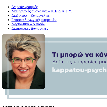
Δωρεάν γραμμές
Μαθησιακές δυσκολίες – Κ.Ε.Δ.Α.Σ.Υ.
Διαδίκτυο – Καταγγελίες
Ιατροπαιδαγωγικές υπηρεσίες
Ναρκωτικά – Αλκοόλ
Διατροφικές Διαταραχές