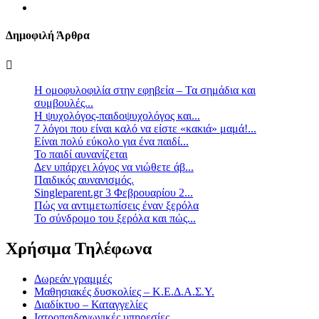
Δημοφιλή Άρθρα
Η ομοφυλοφιλία στην εφηβεία – Τα σημάδια και
συμβουλές...
Η ψυχολόγος-παιδοψυχολόγος και...
7 λόγοι που είναι καλό να είστε «κακιά» μαμά!...
Είναι πολύ εύκολο για ένα παιδί...
Το παιδί αυνανίζεται
Δεν υπάρχει λόγος να νιώθετε άβ...
Παιδικός αυνανισμός.
Singleparent.gr 3 Φεβρουαρίου 2...
Πώς να αντιμετωπίσεις έναν ξερόλα
Το σύνδρομο του ξερόλα και πώς...
Χρήσιμα Τηλέφωνα
Δωρεάν γραμμές
Μαθησιακές δυσκολίες – Κ.Ε.Δ.Α.Σ.Υ.
Διαδίκτυο – Καταγγελίες
Ιατροπαιδαγωγικές υπηρεσίες