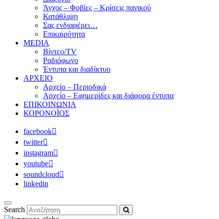
Άγχος – Φοβίες – Κρίσεις πανικού
Κατάθλιψη
Σας ενδιαφέρει…
Επικαιρότητα
MEDIA
Βίντεο/TV
Ραδιόφωνο
Έντυπα και διαδίκτυο
ΑΡΧΕΙΟ
Αρχείο – Περιοδικά
Αρχείο – Εφημερίδες και διάφορα έντυπα
ΕΠΙΚΟΙΝΩΝΙΑ
ΚΟΡΟΝΟΪΟΣ
facebook
twitter
instagram
youtube
soundcloud
linkedin
Search