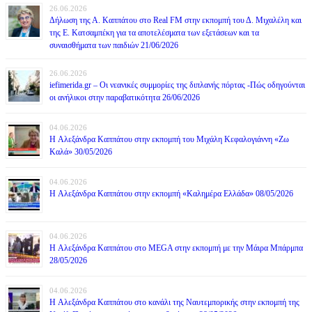
26.06.2026
Δήλωση της Α. Καππάτου στο Real FM στην εκπομπή του Δ. Μιχαλέλη και
της Ε. Κατσαμπέκη για τα αποτελέσματα των εξετάσεων και τα
συναισθήματα των παιδιών 21/06/2026
26.06.2026
iefimerida.gr – Οι νεανικές συμμορίες της διπλανής πόρτας -Πώς οδηγούνται
οι ανήλικοι στην παραβατικότητα 26/06/2026
04.06.2026
H Αλεξάνδρα Καππάτου στην εκπομπή του Μιχάλη Κεφαλογιάννη «Ζω
Καλά» 30/05/2026
04.06.2026
H Αλεξάνδρα Καππάτου στην εκπομπή «Καλημέρα Ελλάδα» 08/05/2026
04.06.2026
H Αλεξάνδρα Καππάτου στο MEGA στην εκπομπή με την Μάιρα Mπάρμπα
28/05/2026
04.06.2026
H Αλεξάνδρα Καππάτου στο κανάλι της Ναυτεμπορικής στην εκπομπή της