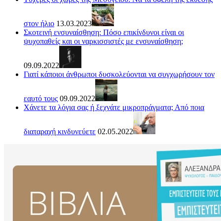
στον ήλιο
13.03.2023
Σκοτεινή ενσυναίσθηση: Πόσο επικίνδυνοι είναι οι
ψυχοπαθείς και οι ναρκισσιστές με ενσυναίσθηση;
09.09.2022
Γιατί κάποιοι άνθρωποι δυσκολεύονται να συγχωρήσουν τον
εαυτό τους
09.09.2022
Χάνετε τα λόγια σας ή ξεχνάτε μικροπράγματα; Από ποια
διαταραχή κινδυνεύετε
02.05.2022