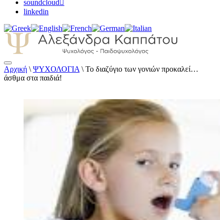
soundcloud
linkedin
Αρχική
\
ΨΥΧΟΛΟΓΙΑ
\
Το διαζύγιο των γονιών προκαλεί…
Αλεξάνδρα Καππάτου Ψυχολόγος –
άσθμα στα παιδιά!
Παιδοψυχολόγος