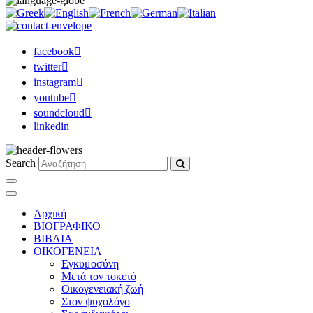
facebook
twitter
instagram
youtube
soundcloud
linkedin
Search
Αρχική
ΒΙΟΓΡΑΦΙΚΟ
ΒΙΒΛΙΑ
ΟΙΚΟΓΕΝΕΙΑ
Εγκυμοσύνη
Μετά τον τοκετό
Οικογενειακή ζωή
Στον ψυχολόγο