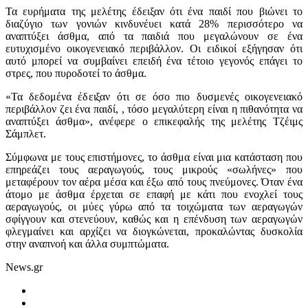
Τα ευρήματα της μελέτης έδειξαν ότι ένα παιδί που βιώνει το
διαζύγιο των γονιών κινδυνέυει κατά 28% περισσότερο να
αναπτύξει άσθμα, από τα παιδιά που μεγαλώνουν σε ένα
ευτυχισμένο οικογενειακό περιβάλλον. Οι ειδικοί εξήγησαν ότι
αυτό μπορεί να συμβαίνει επειδή ένα τέτοιο γεγονός επάγει το
στρες, που πυροδοτεί το άσθμα.
«Τα δεδομένα έδειξαν ότι σε όσο πιο δυσμενές οικογενειακό
περιβάλλον ζει ένα παιδί, , τόσο μεγαλύτερη είναι η πιθανότητα να
αναπτύξει άσθμα», ανέφερε ο επικεφαλής της μελέτης Τζέιμς
Σάμπλετ.
Σύμφωνα με τους επιστήμονες, το άσθμα είναι μια κατάσταση που
επηρεάζει τους αεραγωγούς, τους μικρούς «σωλήνες» που
μεταφέρουν τον αέρα μέσα και έξω από τους πνεύμονες. Όταν ένα
άτομο με άσθμα έρχεται σε επαφή με κάτι που ενοχλεί τους
αεραγωγούς, οι μύες γύρω από τα τοιχώματα των αεραγωγών
σφίγγουν και στενεύουν, καθώς και η επένδυση των αεραγωγών
φλεγμαίνει και αρχίζει να διογκώνεται, προκαλώντας δυσκολία
στην αναπνοή και άλλα συμπτώματα.
News.gr