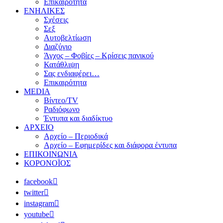
Επικαιρότητα
ΕΝΗΛΙΚΕΣ
Σχέσεις
Σεξ
Αυτοβελτίωση
Διαζύγιο
Άγχος – Φοβίες – Κρίσεις πανικού
Κατάθλιψη
Σας ενδιαφέρει…
Επικαιρότητα
MEDIA
Βίντεο/TV
Ραδιόφωνο
Έντυπα και διαδίκτυο
ΑΡΧΕΙΟ
Αρχείο – Περιοδικά
Αρχείο – Εφημερίδες και διάφορα έντυπα
ΕΠΙΚΟΙΝΩΝΙΑ
ΚΟΡΟΝΟΪΟΣ
facebook
twitter
instagram
youtube