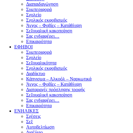
Διαπαιδαγώγηση
Συμπεριφορά
Σχολείο
Σχολικός εκφοβισμός
Άγχος – Φοβίες – Κατάθλιψη
Σεξουαλική κακοποίηση
Σας ενδιαφέρει…
Επικαιρότητα
ΕΦΗΒΟΙ
Συμπεριφορά
Σχολείο
Σεξουαλικότητα
Σχολικός εκφοβισμός
Διαδίκτυο
Κάπνισμα – Αλκοόλ – Ναρκωτικά
Άγχος – Φοβίες – Κατάθλιψη
Διαταραχές πρόσληψης τροφής
Σεξουαλική κακοποίηση
Σας ενδιαφέρει…
Επικαιρότητα
ΕΝΗΛΙΚΕΣ
Σχέσεις
Σεξ
Αυτοβελτίωση
Διαζύγιο