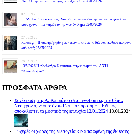
Νικόλ Ποφάντη για το άγχος των εξετάσεων 28/05/2026
02.06.2026
FLASH – Γυναικοκτονίες: Χιλιάδες γυναίκες δολοφονούνται παγκοσμίως
κάθε χρόνο – Τα «σημάδια» πριν το έγκλημα 02/06/2026
27.05.2026
Rthess.gr · Η σιωπηλή κρίση των νέων: Γιατί τα παιδιά μας νιώθουν πιο μόνα
από ποτέ; 25/05/2025
25.05.2026
13/5/2026 Η Αλεξάνδρα Καππάτου στην εκπομπή του ΑΝΤ1
“Αποκαλύψεις”
ΠΡΟΣΦΑΤΑ ΑΡΘΡΑ
Συνέντευξη της Α. Καππάτου στο newsbomb.gr με θέμα:
Νέα χρονιά, νέοι στόχοι- Γιατί τα παρατάμε – Ειδικός
αποκαλύπτει τα μυστικά της επιτυχίας12/01/2024
13.01.2024
Τυχερές οι χώρες της Μεσογείου: Να τα οφέλη της έκθεσης