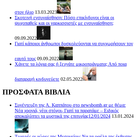
στον ήλιο
13.03.2023
Σκοτεινή ενσυναίσθηση: Πόσο επικίνδυνοι είναι οι
ψυχοπαθείς και οι ναρκισσιστές με ενσυναίσθηση;
09.09.2022
Γιατί κάποιοι άνθρωποι δυσκολεύονται να συγχωρήσουν τον
εαυτό τους
09.09.2022
Χάνετε τα λόγια σας ή ξεχνάτε μικροπράγματα; Από ποια
διαταραχή κινδυνεύετε
02.05.2022
ΠΡΟΣΦΑΤΑ ΒΙΒΛΙΑ
Συνέντευξη της Α. Καππάτου στο newsbomb.gr με θέμα:
Νέα χρονιά, νέοι στόχοι- Γιατί τα παρατάμε – Ειδικός
αποκαλύπτει τα μυστικά της επιτυχίας12/01/2024
13.01.2024
Τυχερές οι χώρες της Μεσογείου: Να τα οφέλη της έκθεσης