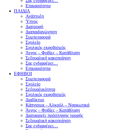
Σας ενδιαφέρει…
Επικαιρότητα
ΠΑΙΔΙΑ
Ανάπτυξη
Ύπνος
Διατροφή
Διαπαιδαγώγηση
Συμπεριφορά
Σχολείο
Σχολικός εκφοβισμός
Άγχος – Φοβίες – Κατάθλιψη
Σεξουαλική κακοποίηση
Σας ενδιαφέρει…
Επικαιρότητα
ΕΦΗΒΟΙ
Συμπεριφορά
Σχολείο
Σεξουαλικότητα
Σχολικός εκφοβισμός
Διαδίκτυο
Κάπνισμα – Αλκοόλ – Ναρκωτικά
Άγχος – Φοβίες – Κατάθλιψη
Διαταραχές πρόσληψης τροφής
Σεξουαλική κακοποίηση
Σας ενδιαφέρει…