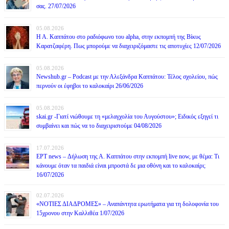
σας. 27/07/2026
05.08.2026
Η Α. Καππάτου στο ραδιόφωνο του alpha, στην εκπομπή της Βίκυς
Καρατζαφέρη. Πως μπορούμε να διαχειριζόμαστε τις αποτυχίες 12/07/2026
05.08.2026
Newshub.gr – Podcast με την Αλεξάνδρα Καππάτου: Τέλος σχολείου, πώς
περνούν οι έφηβοι το καλοκαίρι 26/06/2026
05.08.2026
skai.gr -Γιατί νιώθουμε τη «μελαγχολία του Αυγούστου»; Ειδικός εξηγεί τι
συμβαίνει και πώς να το διαχειριστούμε 04/08/2026
17.07.2026
ΕΡΤ news – Δήλωση της Α. Καππάτου στην εκπομπή live now, με θέμα: Τι
κάνουμε όταν τα παιδιά είναι μπροστά δε μια οθόνη και το καλοκαίρι;
16/07/2026
02.07.2026
«ΝΟΤΙΕΣ ΔΙΑΔΡΟΜΕΣ» – Αναπάντητα ερωτήματα για τη δολοφονία του
15χρονου στην Καλλιθέα 1/07/2026