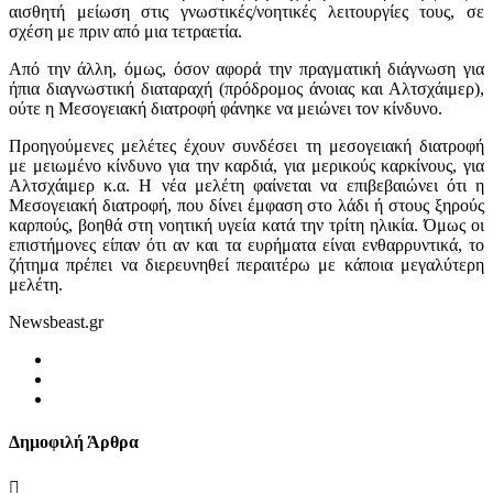
αισθητή μείωση στις γνωστικές/νοητικές λειτουργίες τους, σε
σχέση με πριν από μια τετραετία.
Από την άλλη, όμως, όσον αφορά την πραγματική διάγνωση για
ήπια διαγνωστική διαταραχή (πρόδρομος άνοιας και Αλτσχάιμερ),
ούτε η Μεσογειακή διατροφή φάνηκε να μειώνει τον κίνδυνο.
Προηγούμενες μελέτες έχουν συνδέσει τη μεσογειακή διατροφή
με μειωμένο κίνδυνο για την καρδιά, για μερικούς καρκίνους, για
Αλτσχάιμερ κ.α. Η νέα μελέτη φαίνεται να επιβεβαιώνει ότι η
Μεσογειακή διατροφή, που δίνει έμφαση στο λάδι ή στους ξηρούς
καρπούς, βοηθά στη νοητική υγεία κατά την τρίτη ηλικία. Όμως οι
επιστήμονες είπαν ότι αν και τα ευρήματα είναι ενθαρρυντικά, το
ζήτημα πρέπει να διερευνηθεί περαιτέρω με κάποια μεγαλύτερη
μελέτη.
Newsbeast.gr
Δημοφιλή Άρθρα