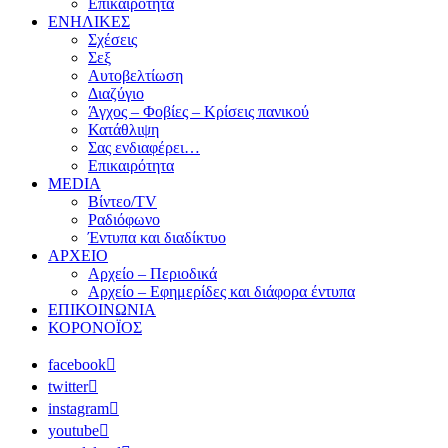
Επικαιρότητα
ΕΝΗΛΙΚΕΣ
Σχέσεις
Σεξ
Αυτοβελτίωση
Διαζύγιο
Άγχος – Φοβίες – Κρίσεις πανικού
Κατάθλιψη
Σας ενδιαφέρει…
Επικαιρότητα
MEDIA
Βίντεο/TV
Ραδιόφωνο
Έντυπα και διαδίκτυο
ΑΡΧΕΙΟ
Αρχείο – Περιοδικά
Αρχείο – Εφημερίδες και διάφορα έντυπα
ΕΠΙΚΟΙΝΩΝΙΑ
ΚΟΡΟΝΟΪΟΣ
facebook
twitter
instagram
youtube