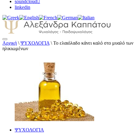
soundcloud
linkedin
Αρχική
\
ΨΥΧΟΛΟΓΙΑ
\
Το ελαιόλαδο κάνει καλό στο μυαλό των
Αλεξάνδρα Καππάτου Ψυχολόγος –
ηλικιωμένων
Παιδοψυχολόγος
ΨΥΧΟΛΟΓΙΑ