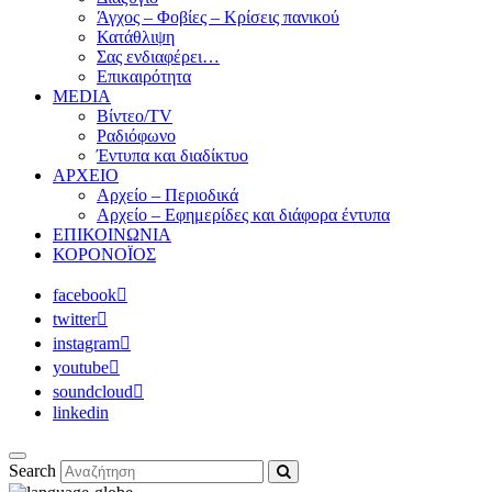
Άγχος – Φοβίες – Κρίσεις πανικού
Κατάθλιψη
Σας ενδιαφέρει…
Επικαιρότητα
MEDIA
Βίντεο/TV
Ραδιόφωνο
Έντυπα και διαδίκτυο
ΑΡΧΕΙΟ
Αρχείο – Περιοδικά
Αρχείο – Εφημερίδες και διάφορα έντυπα
ΕΠΙΚΟΙΝΩΝΙΑ
ΚΟΡΟΝΟΪΟΣ
facebook
twitter
instagram
youtube
soundcloud
linkedin
Search