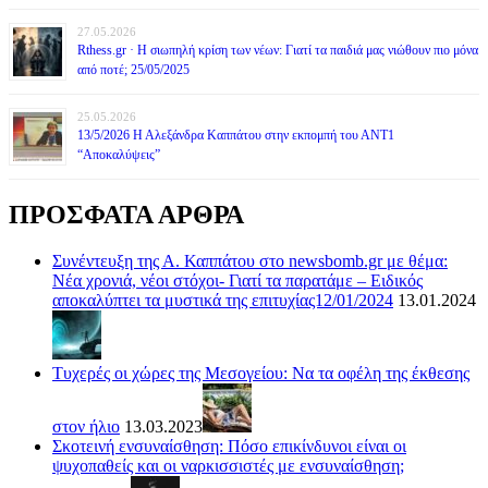
27.05.2026
Rthess.gr · Η σιωπηλή κρίση των νέων: Γιατί τα παιδιά μας νιώθουν πιο μόνα
από ποτέ; 25/05/2025
25.05.2026
13/5/2026 Η Αλεξάνδρα Καππάτου στην εκπομπή του ΑΝΤ1
“Αποκαλύψεις”
ΠΡΟΣΦΑΤΑ ΑΡΘΡΑ
Συνέντευξη της Α. Καππάτου στο newsbomb.gr με θέμα:
Νέα χρονιά, νέοι στόχοι- Γιατί τα παρατάμε – Ειδικός
αποκαλύπτει τα μυστικά της επιτυχίας12/01/2024
13.01.2024
Τυχερές οι χώρες της Μεσογείου: Να τα οφέλη της έκθεσης
στον ήλιο
13.03.2023
Σκοτεινή ενσυναίσθηση: Πόσο επικίνδυνοι είναι οι
ψυχοπαθείς και οι ναρκισσιστές με ενσυναίσθηση;