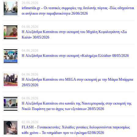
26.06.2026
iefimerida.gr – Οι νεανικές συμμορίες της διπλανής πόρτας -Πώς οδηγούνται
οι ανήλικοι στην παραβατικότητα 26/06/2026
04.06.2026
H Αλεξάνδρα Καππάτου στην εκπομπή του Μιχάλη Κεφαλογιάννη «Ζω
Καλά» 30/05/2026
04.06.2026
H Αλεξάνδρα Καππάτου στην εκπομπή «Καλημέρα Ελλάδα» 08/05/2026
04.06.2026
H Αλεξάνδρα Καππάτου στο MEGA στην εκπομπή με την Μάιρα Mπάρμπα
28/05/2026
04.06.2026
H Αλεξάνδρα Καππάτου στο κανάλι της Ναυτεμπορικής στην εκπομπή της
Νικόλ Ποφάντη για το άγχος των εξετάσεων 28/05/2026
02.06.2026
FLASH – Γυναικοκτονίες: Χιλιάδες γυναίκες δολοφονούνται παγκοσμίως
κάθε χρόνο – Τα «σημάδια» πριν το έγκλημα 02/06/2026