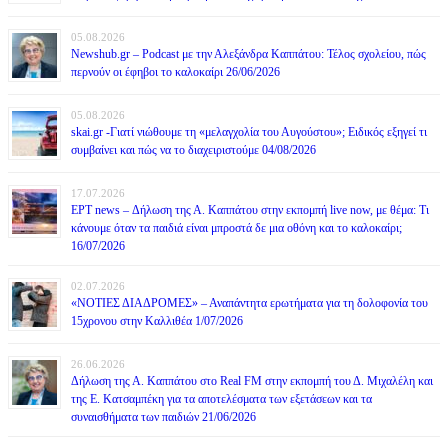
05.08.2026
Newshub.gr – Podcast με την Αλεξάνδρα Καππάτου: Τέλος σχολείου, πώς
περνούν οι έφηβοι το καλοκαίρι 26/06/2026
05.08.2026
skai.gr -Γιατί νιώθουμε τη «μελαγχολία του Αυγούστου»; Ειδικός εξηγεί τι
συμβαίνει και πώς να το διαχειριστούμε 04/08/2026
17.07.2026
ΕΡΤ news – Δήλωση της Α. Καππάτου στην εκπομπή live now, με θέμα: Τι
κάνουμε όταν τα παιδιά είναι μπροστά δε μια οθόνη και το καλοκαίρι;
16/07/2026
02.07.2026
«ΝΟΤΙΕΣ ΔΙΑΔΡΟΜΕΣ» – Αναπάντητα ερωτήματα για τη δολοφονία του
15χρονου στην Καλλιθέα 1/07/2026
26.06.2026
Δήλωση της Α. Καππάτου στο Real FM στην εκπομπή του Δ. Μιχαλέλη και
της Ε. Κατσαμπέκη για τα αποτελέσματα των εξετάσεων και τα
συναισθήματα των παιδιών 21/06/2026