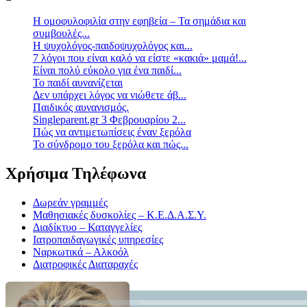
Η ομοφυλοφιλία στην εφηβεία – Τα σημάδια και
συμβουλές...
Η ψυχολόγος-παιδοψυχολόγος και...
7 λόγοι που είναι καλό να είστε «κακιά» μαμά!...
Είναι πολύ εύκολο για ένα παιδί...
Το παιδί αυνανίζεται
Δεν υπάρχει λόγος να νιώθετε άβ...
Παιδικός αυνανισμός.
Singleparent.gr 3 Φεβρουαρίου 2...
Πώς να αντιμετωπίσεις έναν ξερόλα
Το σύνδρομο του ξερόλα και πώς...
Χρήσιμα Τηλέφωνα
Δωρεάν γραμμές
Μαθησιακές δυσκολίες – Κ.Ε.Δ.Α.Σ.Υ.
Διαδίκτυο – Καταγγελίες
Ιατροπαιδαγωγικές υπηρεσίες
Ναρκωτικά – Αλκοόλ
Διατροφικές Διαταραχές