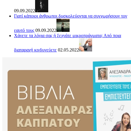
09.09.2022
Γιατί κάποιοι άνθρωποι δυσκολεύονται να συγχωρήσουν τον
εαυτό τους
09.09.2022
Χάνετε τα λόγια σας ή ξεχνάτε μικροπράγματα; Από ποια
διαταραχή κινδυνεύετε
02.05.2022