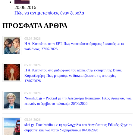
20.06.2016
Πώς να αντιμετωπίσεις έναν ξερόλα
ΠΡΟΣΦΑΤΑ ΑΡΘΡΑ
05.08.2026
Η Α. Καππάτου στην ΕΡΤ. Πως να περάσετε όμορφες διακοπές με τα
παιδιά σας. 27/07/2026
05.08.2026
Η Α. Καππάτου στο ραδιόφωνο του alpha, στην εκπομπή της Βίκυς
Καρατζαφέρη. Πως μπορούμε να διαχειριζόμαστε τις αποτυχίες
12/07/2026
05.08.2026
Newshub.gr – Podcast με την Αλεξάνδρα Καππάτου: Τέλος σχολείου, πώς
περνούν οι έφηβοι το καλοκαίρι 26/06/2026
05.08.2026
skai.gr -Γιατί νιώθουμε τη «μελαγχολία του Αυγούστου»; Ειδικός εξηγεί τι
συμβαίνει και πώς να το διαχειριστούμε 04/08/2026