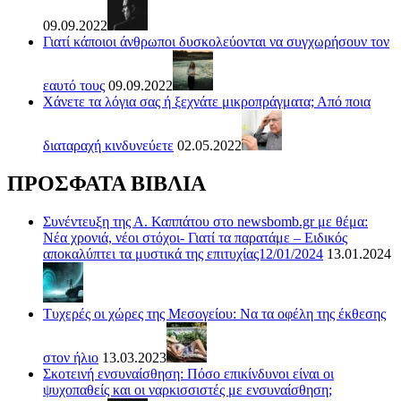
09.09.2022
Γιατί κάποιοι άνθρωποι δυσκολεύονται να συγχωρήσουν τον
εαυτό τους
09.09.2022
Χάνετε τα λόγια σας ή ξεχνάτε μικροπράγματα; Από ποια
διαταραχή κινδυνεύετε
02.05.2022
ΠΡΟΣΦΑΤΑ ΒΙΒΛΙΑ
Συνέντευξη της Α. Καππάτου στο newsbomb.gr με θέμα:
Νέα χρονιά, νέοι στόχοι- Γιατί τα παρατάμε – Ειδικός
αποκαλύπτει τα μυστικά της επιτυχίας12/01/2024
13.01.2024
Τυχερές οι χώρες της Μεσογείου: Να τα οφέλη της έκθεσης
στον ήλιο
13.03.2023
Σκοτεινή ενσυναίσθηση: Πόσο επικίνδυνοι είναι οι
ψυχοπαθείς και οι ναρκισσιστές με ενσυναίσθηση;