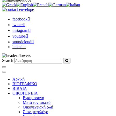
facebook
twitter
instagram
youtube
soundcloud
linkedin
Search
Αρχική
ΒΙΟΓΡΑΦΙΚΟ
ΒΙΒΛΙΑ
ΟΙΚΟΓΕΝΕΙΑ
Εγκυμοσύνη
Μετά τον τοκετό
Οικογενειακή ζωή
Στον ψυχολόγο