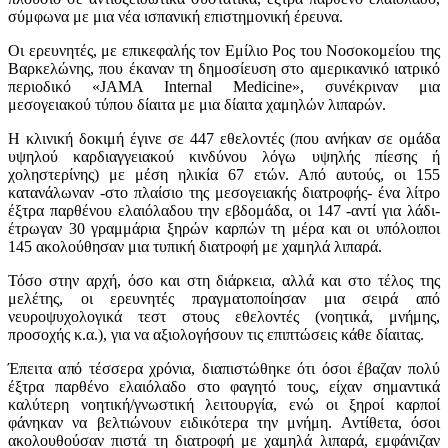
σύμφωνα με μια νέα ισπανική επιστημονική έρευνα.
Οι ερευνητές, με επικεφαλής τον Εμίλιο Ρος του Νοσοκομείου της
Βαρκελώνης, που έκαναν τη δημοσίευση στο αμερικανικό ιατρικό
περιοδικό «JAMA Internal Medicine», συνέκριναν μια
μεσογειακού τύπου δίαιτα με μια δίαιτα χαμηλών λιπαρών.
Η κλινική δοκιμή έγινε σε 447 εθελοντές (που ανήκαν σε ομάδα
υψηλού καρδιαγγειακού κινδύνου λόγω υψηλής πίεσης ή
χοληστερίνης) με μέση ηλικία 67 ετών. Από αυτούς, οι 155
κατανάλωναν -στο πλαίσιο της μεσογειακής διατροφής- ένα λίτρο
έξτρα παρθένου ελαιόλαδου την εβδομάδα, οι 147 -αντί για λάδι-
έτρωγαν 30 γραμμάρια ξηρών καρπών τη μέρα και οι υπόλοιποι
145 ακολούθησαν μια τυπική διατροφή με χαμηλά λιπαρά.
Τόσο στην αρχή, όσο και στη διάρκεια, αλλά και στο τέλος της
μελέτης, οι ερευνητές πραγματοποίησαν μια σειρά από
νευροψυχολογικά τεστ στους εθελοντές (νοητικά, μνήμης,
προσοχής κ.α.), για να αξιολογήσουν τις επιπτώσεις κάθε δίαιτας.
Έπειτα από τέσσερα χρόνια, διαπιστώθηκε ότι όσοι έβαζαν πολύ
έξτρα παρθένο ελαιόλαδο στο φαγητό τους, είχαν σημαντικά
καλύτερη νοητική/γνωστική λειτουργία, ενώ οι ξηροί καρποί
φάνηκαν να βελτιώνουν ειδικότερα την μνήμη. Αντίθετα, όσοι
ακολουθούσαν πιστά τη διατροφή με χαμηλά λιπαρά, εμφάνιζαν