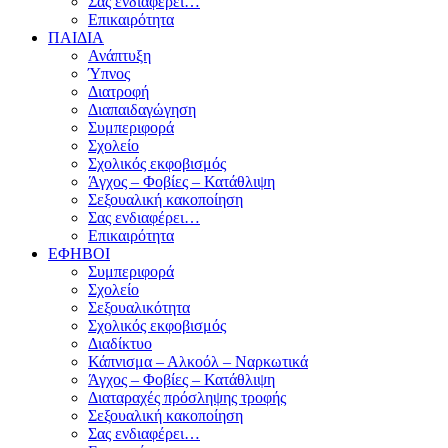
Σας ενδιαφέρει…
Επικαιρότητα
ΠΑΙΔΙΑ
Ανάπτυξη
Ύπνος
Διατροφή
Διαπαιδαγώγηση
Συμπεριφορά
Σχολείο
Σχολικός εκφοβισμός
Άγχος – Φοβίες – Κατάθλιψη
Σεξουαλική κακοποίηση
Σας ενδιαφέρει…
Επικαιρότητα
ΕΦΗΒΟΙ
Συμπεριφορά
Σχολείο
Σεξουαλικότητα
Σχολικός εκφοβισμός
Διαδίκτυο
Κάπνισμα – Αλκοόλ – Ναρκωτικά
Άγχος – Φοβίες – Κατάθλιψη
Διαταραχές πρόσληψης τροφής
Σεξουαλική κακοποίηση
Σας ενδιαφέρει…