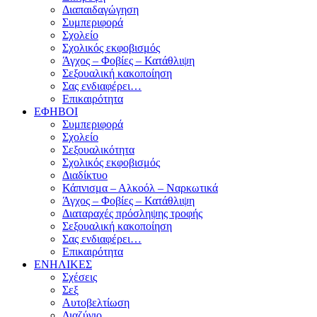
Διαπαιδαγώγηση
Συμπεριφορά
Σχολείο
Σχολικός εκφοβισμός
Άγχος – Φοβίες – Κατάθλιψη
Σεξουαλική κακοποίηση
Σας ενδιαφέρει…
Επικαιρότητα
ΕΦΗΒΟΙ
Συμπεριφορά
Σχολείο
Σεξουαλικότητα
Σχολικός εκφοβισμός
Διαδίκτυο
Κάπνισμα – Αλκοόλ – Ναρκωτικά
Άγχος – Φοβίες – Κατάθλιψη
Διαταραχές πρόσληψης τροφής
Σεξουαλική κακοποίηση
Σας ενδιαφέρει…
Επικαιρότητα
ΕΝΗΛΙΚΕΣ
Σχέσεις
Σεξ
Αυτοβελτίωση
Διαζύγιο