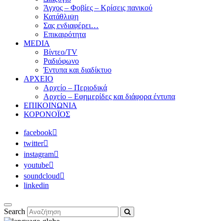
Άγχος – Φοβίες – Κρίσεις πανικού
Κατάθλιψη
Σας ενδιαφέρει…
Επικαιρότητα
MEDIA
Βίντεο/TV
Ραδιόφωνο
Έντυπα και διαδίκτυο
ΑΡΧΕΙΟ
Αρχείο – Περιοδικά
Αρχείο – Εφημερίδες και διάφορα έντυπα
ΕΠΙΚΟΙΝΩΝΙΑ
ΚΟΡΟΝΟΪΟΣ
facebook
twitter
instagram
youtube
soundcloud
linkedin
Search