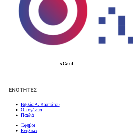
vCard
ΕΝΟΤΗΤΕΣ
Βιβλία Α. Καππάτου
Οικογένεια
Παιδιά
Έφηβοι
Ενήλικες