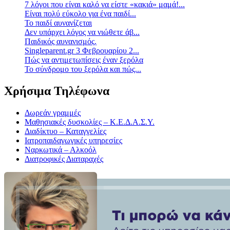
7 λόγοι που είναι καλό να είστε «κακιά» μαμά!...
Είναι πολύ εύκολο για ένα παιδί...
Το παιδί αυνανίζεται
Δεν υπάρχει λόγος να νιώθετε άβ...
Παιδικός αυνανισμός.
Singleparent.gr 3 Φεβρουαρίου 2...
Πώς να αντιμετωπίσεις έναν ξερόλα
Το σύνδρομο του ξερόλα και πώς...
Χρήσιμα Τηλέφωνα
Δωρεάν γραμμές
Μαθησιακές δυσκολίες – Κ.Ε.Δ.Α.Σ.Υ.
Διαδίκτυο – Καταγγελίες
Ιατροπαιδαγωγικές υπηρεσίες
Ναρκωτικά – Αλκοόλ
Διατροφικές Διαταραχές