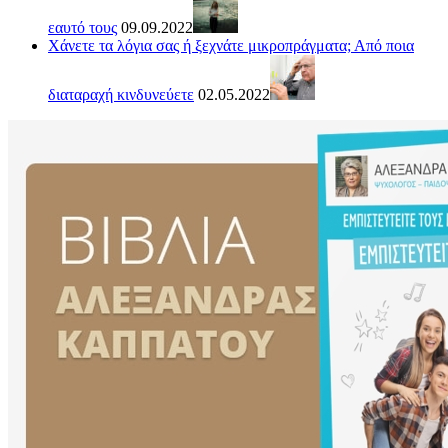
εαυτό τους
09.09.2022
Χάνετε τα λόγια σας ή ξεχνάτε μικροπράγματα; Από ποια
διαταραχή κινδυνεύετε
02.05.2022