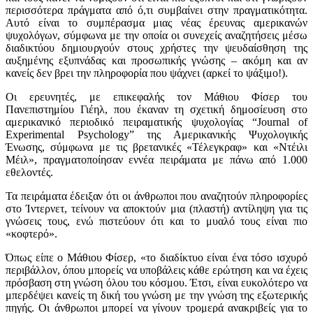
περισσότερα πράγματα από ό,τι συμβαίνει στην πραγματικότητα.
Αυτό είναι το συμπέρασμα μιας νέας έρευνας αμερικανών
ψυχολόγων, σύμφωνα με την οποία οι συνεχείς αναζητήσεις μέσω
διαδικτύου δημιουργούν στους χρήστες την ψευδαίσθηση της
αυξημένης εξυπνάδας και προσωπικής γνώσης – ακόμη και αν
κανείς δεν βρει την πληροφορία που ψάχνει (αρκεί το ψάξιμο!).
Οι ερευνητές, με επικεφαλής τον Μάθιου Φίσερ του
Πανεπιστημίου Γιέηλ, που έκαναν τη σχετική δημοσίευση στο
αμερικανικό περιοδικό πειραματικής ψυχολογίας “Journal of
Experimental Psychology” της Αμερικανικής Ψυχολογικής
Ένωσης, σύμφωνα με τις βρετανικές «Τέλεγκραφ» και «Ντέιλι
Μέιλ», πραγματοποίησαν εννέα πειράματα με πάνω από 1.000
εθελοντές.
Τα πειράματα έδειξαν ότι οι άνθρωποι που αναζητούν πληροφορίες
στο Ίντερνετ, τείνουν να αποκτούν μια (πλαστή) αντίληψη για τις
γνώσεις τους, ενώ πιστεύουν ότι και το μυαλό τους είναι πιο
«κοφτερό».
Όπως είπε ο Μάθιου Φίσερ, «το διαδίκτυο είναι ένα τόσο ισχυρό
περιβάλλον, όπου μπορείς να υποβάλεις κάθε ερώτηση και να έχεις
πρόσβαση στη γνώση όλου του κόσμου. Έτσι, είναι ευκολότερο να
μπερδέψει κανείς τη δική του γνώση με την γνώση της εξωτερικής
πηγής. Οι άνθρωποι μπορεί να γίνουν τρομερά ανακριβείς για το