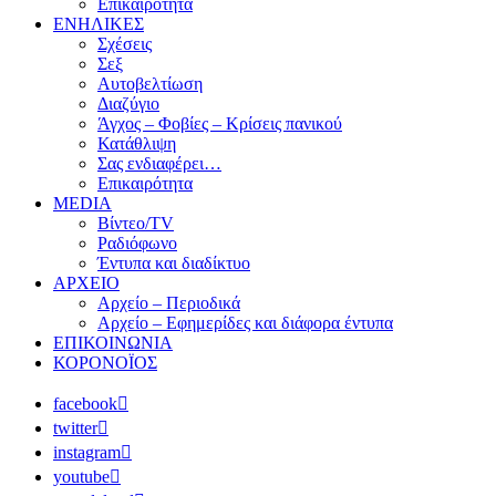
Επικαιρότητα
ΕΝΗΛΙΚΕΣ
Σχέσεις
Σεξ
Αυτοβελτίωση
Διαζύγιο
Άγχος – Φοβίες – Κρίσεις πανικού
Κατάθλιψη
Σας ενδιαφέρει…
Επικαιρότητα
MEDIA
Βίντεο/TV
Ραδιόφωνο
Έντυπα και διαδίκτυο
ΑΡΧΕΙΟ
Αρχείο – Περιοδικά
Αρχείο – Εφημερίδες και διάφορα έντυπα
ΕΠΙΚΟΙΝΩΝΙΑ
ΚΟΡΟΝΟΪΟΣ
facebook
twitter
instagram
youtube