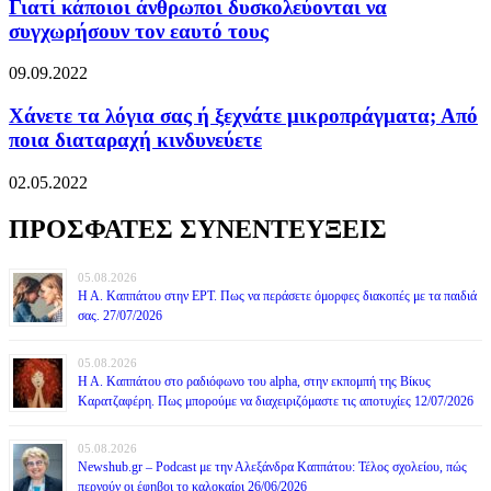
Γιατί κάποιοι άνθρωποι δυσκολεύονται να
συγχωρήσουν τον εαυτό τους
09.09.2022
Χάνετε τα λόγια σας ή ξεχνάτε μικροπράγματα; Από
ποια διαταραχή κινδυνεύετε
02.05.2022
ΠΡΟΣΦΑΤΕΣ ΣΥΝΕΝΤΕΥΞΕΙΣ
05.08.2026
Η Α. Καππάτου στην ΕΡΤ. Πως να περάσετε όμορφες διακοπές με τα παιδιά
σας. 27/07/2026
05.08.2026
Η Α. Καππάτου στο ραδιόφωνο του alpha, στην εκπομπή της Βίκυς
Καρατζαφέρη. Πως μπορούμε να διαχειριζόμαστε τις αποτυχίες 12/07/2026
05.08.2026
Newshub.gr – Podcast με την Αλεξάνδρα Καππάτου: Τέλος σχολείου, πώς
περνούν οι έφηβοι το καλοκαίρι 26/06/2026