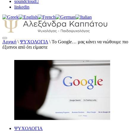
soundcloud
linkedin
Αρχική
\
ΨΥΧΟΛΟΓΙΑ
\
Το Google… μας κάνει να νιώθουμε πιο
Αλεξάνδρα Καππάτου Ψυχολόγος –
έξυπνοι από ότι είμαστε
Παιδοψυχολόγος
ΨΥΧΟΛΟΓΙΑ