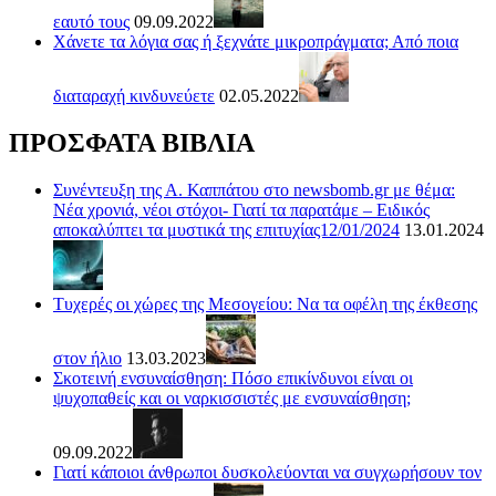
εαυτό τους
09.09.2022
Χάνετε τα λόγια σας ή ξεχνάτε μικροπράγματα; Από ποια
διαταραχή κινδυνεύετε
02.05.2022
ΠΡΟΣΦΑΤΑ ΒΙΒΛΙΑ
Συνέντευξη της Α. Καππάτου στο newsbomb.gr με θέμα:
Νέα χρονιά, νέοι στόχοι- Γιατί τα παρατάμε – Ειδικός
αποκαλύπτει τα μυστικά της επιτυχίας12/01/2024
13.01.2024
Τυχερές οι χώρες της Μεσογείου: Να τα οφέλη της έκθεσης
στον ήλιο
13.03.2023
Σκοτεινή ενσυναίσθηση: Πόσο επικίνδυνοι είναι οι
ψυχοπαθείς και οι ναρκισσιστές με ενσυναίσθηση;
09.09.2022
Γιατί κάποιοι άνθρωποι δυσκολεύονται να συγχωρήσουν τον