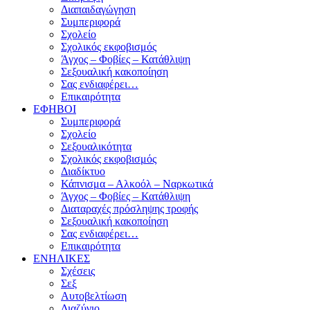
Διαπαιδαγώγηση
Συμπεριφορά
Σχολείο
Σχολικός εκφοβισμός
Άγχος – Φοβίες – Κατάθλιψη
Σεξουαλική κακοποίηση
Σας ενδιαφέρει…
Επικαιρότητα
ΕΦΗΒΟΙ
Συμπεριφορά
Σχολείο
Σεξουαλικότητα
Σχολικός εκφοβισμός
Διαδίκτυο
Κάπνισμα – Αλκοόλ – Ναρκωτικά
Άγχος – Φοβίες – Κατάθλιψη
Διαταραχές πρόσληψης τροφής
Σεξουαλική κακοποίηση
Σας ενδιαφέρει…
Επικαιρότητα
ΕΝΗΛΙΚΕΣ
Σχέσεις
Σεξ
Αυτοβελτίωση
Διαζύγιο