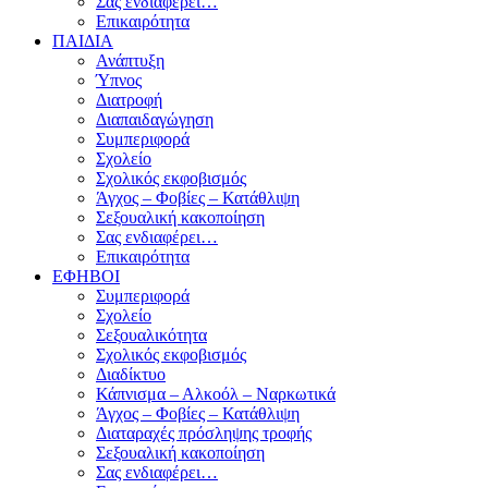
Σας ενδιαφέρει…
Επικαιρότητα
ΠΑΙΔΙΑ
Ανάπτυξη
Ύπνος
Διατροφή
Διαπαιδαγώγηση
Συμπεριφορά
Σχολείο
Σχολικός εκφοβισμός
Άγχος – Φοβίες – Κατάθλιψη
Σεξουαλική κακοποίηση
Σας ενδιαφέρει…
Επικαιρότητα
ΕΦΗΒΟΙ
Συμπεριφορά
Σχολείο
Σεξουαλικότητα
Σχολικός εκφοβισμός
Διαδίκτυο
Κάπνισμα – Αλκοόλ – Ναρκωτικά
Άγχος – Φοβίες – Κατάθλιψη
Διαταραχές πρόσληψης τροφής
Σεξουαλική κακοποίηση
Σας ενδιαφέρει…