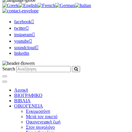
facebook
twitter
instagram
youtube
soundcloud
linkedin
Search
Αρχική
ΒΙΟΓΡΑΦΙΚΟ
ΒΙΒΛΙΑ
ΟΙΚΟΓΕΝΕΙΑ
Εγκυμοσύνη
Μετά τον τοκετό
Οικογενειακή ζωή
Στον ψυχολόγο