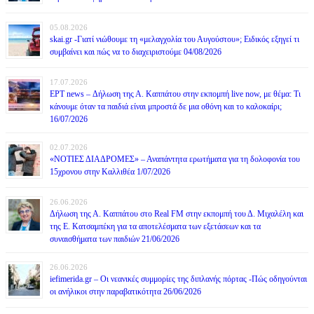
05.08.2026
skai.gr -Γιατί νιώθουμε τη «μελαγχολία του Αυγούστου»; Ειδικός εξηγεί τι
συμβαίνει και πώς να το διαχειριστούμε 04/08/2026
17.07.2026
ΕΡΤ news – Δήλωση της Α. Καππάτου στην εκπομπή live now, με θέμα: Τι
κάνουμε όταν τα παιδιά είναι μπροστά δε μια οθόνη και το καλοκαίρι;
16/07/2026
02.07.2026
«ΝΟΤΙΕΣ ΔΙΑΔΡΟΜΕΣ» – Αναπάντητα ερωτήματα για τη δολοφονία του
15χρονου στην Καλλιθέα 1/07/2026
26.06.2026
Δήλωση της Α. Καππάτου στο Real FM στην εκπομπή του Δ. Μιχαλέλη και
της Ε. Κατσαμπέκη για τα αποτελέσματα των εξετάσεων και τα
συναισθήματα των παιδιών 21/06/2026
26.06.2026
iefimerida.gr – Οι νεανικές συμμορίες της διπλανής πόρτας -Πώς οδηγούνται
οι ανήλικοι στην παραβατικότητα 26/06/2026