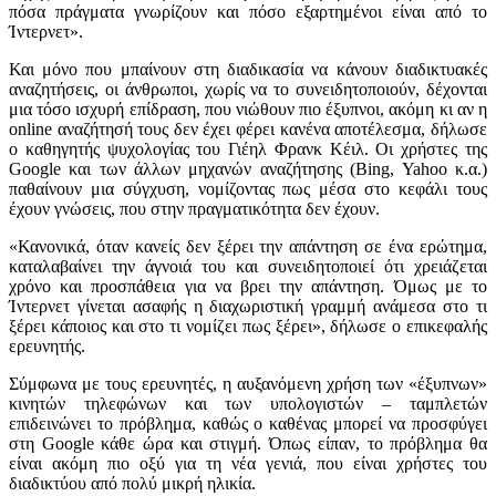
πόσα πράγματα γνωρίζουν και πόσο εξαρτημένοι είναι από το
Ίντερνετ».
Και μόνο που μπαίνουν στη διαδικασία να κάνουν διαδικτυακές
αναζητήσεις, οι άνθρωποι, χωρίς να το συνειδητοποιούν, δέχονται
μια τόσο ισχυρή επίδραση, που νιώθουν πιο έξυπνοι, ακόμη κι αν η
online αναζήτησή τους δεν έχει φέρει κανένα αποτέλεσμα, δήλωσε
ο καθηγητής ψυχολογίας του Γιέηλ Φρανκ Κέιλ. Οι χρήστες της
Google και των άλλων μηχανών αναζήτησης (Bing, Yahoo κ.α.)
παθαίνουν μια σύγχυση, νομίζοντας πως μέσα στο κεφάλι τους
έχουν γνώσεις, που στην πραγματικότητα δεν έχουν.
«Κανονικά, όταν κανείς δεν ξέρει την απάντηση σε ένα ερώτημα,
καταλαβαίνει την άγνοιά του και συνειδητοποιεί ότι χρειάζεται
χρόνο και προσπάθεια για να βρει την απάντηση. Όμως με το
Ίντερνετ γίνεται ασαφής η διαχωριστική γραμμή ανάμεσα στο τι
ξέρει κάποιος και στο τι νομίζει πως ξέρει», δήλωσε ο επικεφαλής
ερευνητής.
Σύμφωνα με τους ερευνητές, η αυξανόμενη χρήση των «έξυπνων»
κινητών τηλεφώνων και των υπολογιστών – ταμπλετών
επιδεινώνει το πρόβλημα, καθώς ο καθένας μπορεί να προσφύγει
στη Google κάθε ώρα και στιγμή. Όπως είπαν, το πρόβλημα θα
είναι ακόμη πιο οξύ για τη νέα γενιά, που είναι χρήστες του
διαδικτύου από πολύ μικρή ηλικία.