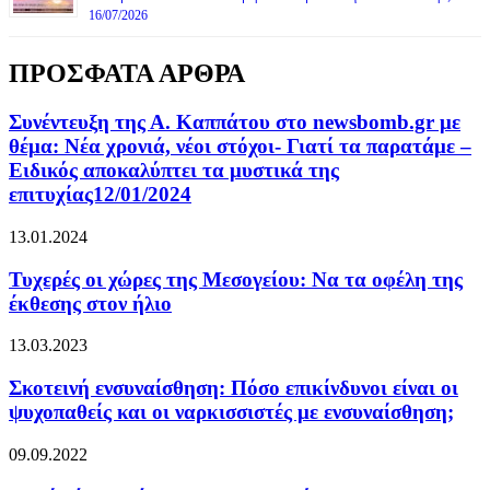
16/07/2026
ΠΡΟΣΦΑΤΑ ΑΡΘΡΑ
Συνέντευξη της Α. Καππάτου στο newsbomb.gr με
θέμα: Νέα χρονιά, νέοι στόχοι- Γιατί τα παρατάμε –
Ειδικός αποκαλύπτει τα μυστικά της
επιτυχίας12/01/2024
13.01.2024
Τυχερές οι χώρες της Μεσογείου: Να τα οφέλη της
έκθεσης στον ήλιο
13.03.2023
Σκοτεινή ενσυναίσθηση: Πόσο επικίνδυνοι είναι οι
ψυχοπαθείς και οι ναρκισσιστές με ενσυναίσθηση;
09.09.2022