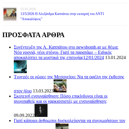
25.05.2026
13/5/2026 Η Αλεξάνδρα Καππάτου στην εκπομπή του ΑΝΤ1
“Αποκαλύψεις”
ΠΡΟΣΦΑΤΑ ΑΡΘΡΑ
Συνέντευξη της Α. Καππάτου στο newsbomb.gr με θέμα:
Νέα χρονιά, νέοι στόχοι- Γιατί τα παρατάμε – Ειδικός
αποκαλύπτει τα μυστικά της επιτυχίας12/01/2024
13.01.2024
Τυχερές οι χώρες της Μεσογείου: Να τα οφέλη της έκθεσης
στον ήλιο
13.03.2023
Σκοτεινή ενσυναίσθηση: Πόσο επικίνδυνοι είναι οι
ψυχοπαθείς και οι ναρκισσιστές με ενσυναίσθηση;
09.09.2022
Γιατί κάποιοι άνθρωποι δυσκολεύονται να συγχωρήσουν τον