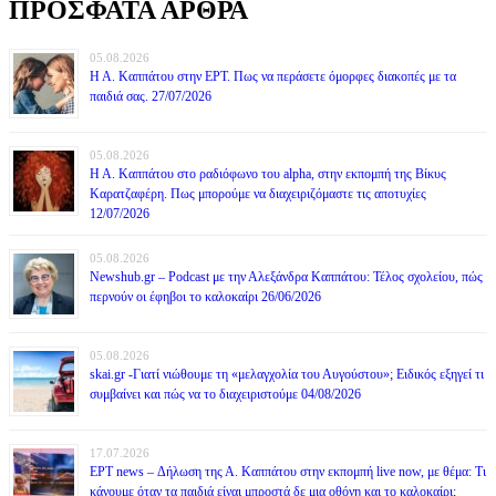
ΠΡΟΣΦΑΤΑ ΑΡΘΡΑ
05.08.2026
Η Α. Καππάτου στην ΕΡΤ. Πως να περάσετε όμορφες διακοπές με τα
παιδιά σας. 27/07/2026
05.08.2026
Η Α. Καππάτου στο ραδιόφωνο του alpha, στην εκπομπή της Βίκυς
Καρατζαφέρη. Πως μπορούμε να διαχειριζόμαστε τις αποτυχίες
12/07/2026
05.08.2026
Newshub.gr – Podcast με την Αλεξάνδρα Καππάτου: Τέλος σχολείου, πώς
περνούν οι έφηβοι το καλοκαίρι 26/06/2026
05.08.2026
skai.gr -Γιατί νιώθουμε τη «μελαγχολία του Αυγούστου»; Ειδικός εξηγεί τι
συμβαίνει και πώς να το διαχειριστούμε 04/08/2026
17.07.2026
ΕΡΤ news – Δήλωση της Α. Καππάτου στην εκπομπή live now, με θέμα: Τι
κάνουμε όταν τα παιδιά είναι μπροστά δε μια οθόνη και το καλοκαίρι;