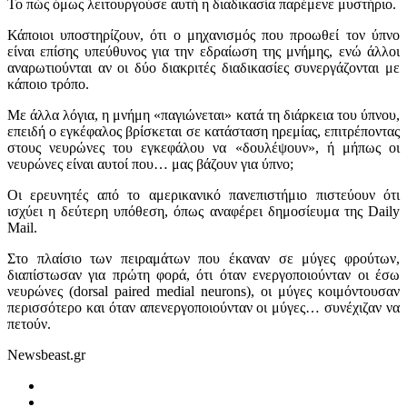
Το πώς όμως λειτουργούσε αυτή η διαδικασία παρέμενε μυστήριο.
Κάποιοι υποστηρίζουν, ότι ο μηχανισμός που προωθεί τον ύπνο
είναι επίσης υπεύθυνος για την εδραίωση της μνήμης, ενώ άλλοι
αναρωτιούνται αν οι δύο διακριτές διαδικασίες συνεργάζονται με
κάποιο τρόπο.
Με άλλα λόγια, η μνήμη «παγιώνεται» κατά τη διάρκεια του ύπνου,
επειδή ο εγκέφαλος βρίσκεται σε κατάσταση ηρεμίας, επιτρέποντας
στους νευρώνες του εγκεφάλου να «δουλέψουν», ή μήπως οι
νευρώνες είναι αυτοί που… μας βάζουν για ύπνο;
Οι ερευνητές από το αμερικανικό πανεπιστήμιο πιστεύουν ότι
ισχύει η δεύτερη υπόθεση, όπως αναφέρει δημοσίευμα της Daily
Mail.
Στο πλαίσιο των πειραμάτων που έκαναν σε μύγες φρούτων,
διαπίστωσαν για πρώτη φορά, ότι όταν ενεργοποιούνταν οι έσω
νευρώνες (dorsal paired medial neurons), οι μύγες κοιμόντουσαν
περισσότερο και όταν απενεργοποιούνταν οι μύγες… συνέχιζαν να
πετούν.
Newsbeast.gr