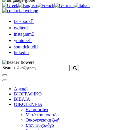
facebook
twitter
instagram
youtube
soundcloud
linkedin
Search
Αρχική
ΒΙΟΓΡΑΦΙΚΟ
ΒΙΒΛΙΑ
ΟΙΚΟΓΕΝΕΙΑ
Εγκυμοσύνη
Μετά τον τοκετό
Οικογενειακή ζωή
Στον ψυχολόγο