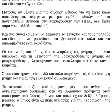
καφέδες για να βγει η ύλη.
Ωστόσο, αν θέλετε μια πιο σίγουρη μέθοδο για να έχετε καλά
αποτελέσματα, σύμφωνα με μια ομάδα ειδικών από το
πανεπιστήμιο Brandeis στη Μασαχουσέτη των ΗΠΑ, δεν έχετε
παρά να… αλλάξετε τακτική.
Και πιο συγκεκριμένα, να ξεχάσετε τα ξενύχτια και τους πολλούς
καφέδες και να φροντίσετε να ξεκουράζεστε καλά και να
απολαμβάνετε έναν καλό ύπνο.
Οι ερευνητές πιστεύουν, ότι οι νευρώνες της μνήμης που είναι
υπεύθυνοι για τη μετατροπή της βραχυπρόθεσμης μνήμης σε
μακροπρόθεσμη, λειτουργούν πιο αποτελεσματικά όταν κανείς
κοιμάται.
Στους επιστήμονες είναι εδώ και πολύ καιρό γνωστό, ότι ο ύπνος, η
μνήμη και η μάθηση είναι βαθιά συνδεδεμένοι.
Τα περισσότερα ζώα, από τις μύγες μέχρι τους ανθρώπους,
αντιμετωπίζουν δυσκολίες στο να θυμούνται πράγματα όταν
υποφέρουν από έλλειψη ύπνου και όπως έχουν δείξει διάφορες
μελέτες, ο ύπνος είναι ζωτικής σημασίας για την «εδραίωση» της
μνήμης.