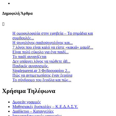
Δημοφιλή Άρθρα
Η ομοφυλοφιλία στην εφηβεία – Τα σημάδια και
συμβουλές...
Η ψυχολόγος-παιδοψυχολόγος και...
7 λόγοι που είναι καλό να είστε «κακιά» μαμά!...
Είναι πολύ εύκολο για ένα παιδί...
Το παιδί αυνανίζεται
Δεν υπάρχει λόγος να νιώθετε άβ...
Παιδικός αυνανισμός.
Singleparent.gr 3 Φεβρουαρίου 2...
Πώς να αντιμετωπίσεις έναν ξερόλα
Το σύνδρομο του ξερόλα και πώς...
Χρήσιμα Τηλέφωνα
Δωρεάν γραμμές
Μαθησιακές δυσκολίες – Κ.Ε.Δ.Α.Σ.Υ.
Διαδίκτυο – Καταγγελίες
Ιατροπαιδαγωγικές υπηρεσίες