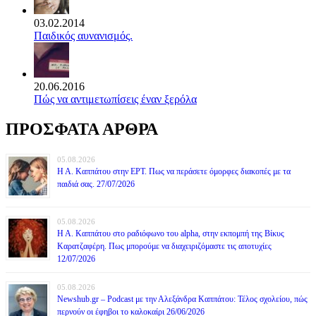
03.02.2014
Παιδικός αυνανισμός.
20.06.2016
Πώς να αντιμετωπίσεις έναν ξερόλα
ΠΡΟΣΦΑΤΑ ΑΡΘΡΑ
05.08.2026
Η Α. Καππάτου στην ΕΡΤ. Πως να περάσετε όμορφες διακοπές με τα
παιδιά σας. 27/07/2026
05.08.2026
Η Α. Καππάτου στο ραδιόφωνο του alpha, στην εκπομπή της Βίκυς
Καρατζαφέρη. Πως μπορούμε να διαχειριζόμαστε τις αποτυχίες
12/07/2026
05.08.2026
Newshub.gr – Podcast με την Αλεξάνδρα Καππάτου: Τέλος σχολείου, πώς
περνούν οι έφηβοι το καλοκαίρι 26/06/2026