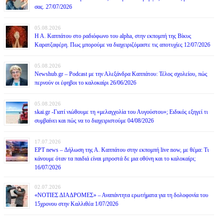
σας. 27/07/2026
05.08.2026
Η Α. Καππάτου στο ραδιόφωνο του alpha, στην εκπομπή της Βίκυς
Καρατζαφέρη. Πως μπορούμε να διαχειριζόμαστε τις αποτυχίες 12/07/2026
05.08.2026
Newshub.gr – Podcast με την Αλεξάνδρα Καππάτου: Τέλος σχολείου, πώς
περνούν οι έφηβοι το καλοκαίρι 26/06/2026
05.08.2026
skai.gr -Γιατί νιώθουμε τη «μελαγχολία του Αυγούστου»; Ειδικός εξηγεί τι
συμβαίνει και πώς να το διαχειριστούμε 04/08/2026
17.07.2026
ΕΡΤ news – Δήλωση της Α. Καππάτου στην εκπομπή live now, με θέμα: Τι
κάνουμε όταν τα παιδιά είναι μπροστά δε μια οθόνη και το καλοκαίρι;
16/07/2026
02.07.2026
«ΝΟΤΙΕΣ ΔΙΑΔΡΟΜΕΣ» – Αναπάντητα ερωτήματα για τη δολοφονία του
15χρονου στην Καλλιθέα 1/07/2026