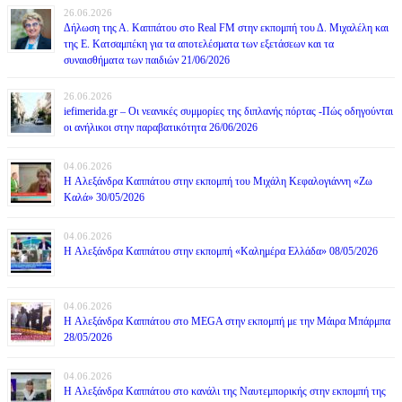
26.06.2026
Δήλωση της Α. Καππάτου στο Real FM στην εκπομπή του Δ. Μιχαλέλη και
της Ε. Κατσαμπέκη για τα αποτελέσματα των εξετάσεων και τα
συναισθήματα των παιδιών 21/06/2026
26.06.2026
iefimerida.gr – Οι νεανικές συμμορίες της διπλανής πόρτας -Πώς οδηγούνται
οι ανήλικοι στην παραβατικότητα 26/06/2026
04.06.2026
H Αλεξάνδρα Καππάτου στην εκπομπή του Μιχάλη Κεφαλογιάννη «Ζω
Καλά» 30/05/2026
04.06.2026
H Αλεξάνδρα Καππάτου στην εκπομπή «Καλημέρα Ελλάδα» 08/05/2026
04.06.2026
H Αλεξάνδρα Καππάτου στο MEGA στην εκπομπή με την Μάιρα Mπάρμπα
28/05/2026
04.06.2026
H Αλεξάνδρα Καππάτου στο κανάλι της Ναυτεμπορικής στην εκπομπή της