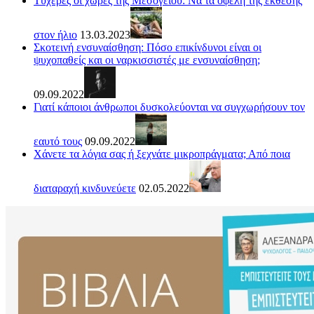
Τυχερές οι χώρες της Μεσογείου: Να τα οφέλη της έκθεσης
στον ήλιο
13.03.2023
Σκοτεινή ενσυναίσθηση: Πόσο επικίνδυνοι είναι οι
ψυχοπαθείς και οι ναρκισσιστές με ενσυναίσθηση;
09.09.2022
Γιατί κάποιοι άνθρωποι δυσκολεύονται να συγχωρήσουν τον
εαυτό τους
09.09.2022
Χάνετε τα λόγια σας ή ξεχνάτε μικροπράγματα; Από ποια
διαταραχή κινδυνεύετε
02.05.2022