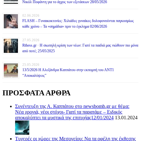
Νικόλ Ποφάντη για το άγχος των εξετάσεων 28/05/2026
02.06.2026
FLASH – Γυναικοκτονίες: Χιλιάδες γυναίκες δολοφονούνται παγκοσμίως
κάθε χρόνο – Τα «σημάδια» πριν το έγκλημα 02/06/2026
27.05.2026
Rthess.gr · Η σιωπηλή κρίση των νέων: Γιατί τα παιδιά μας νιώθουν πιο μόνα
από ποτέ; 25/05/2025
25.05.2026
13/5/2026 Η Αλεξάνδρα Καππάτου στην εκπομπή του ΑΝΤ1
“Αποκαλύψεις”
ΠΡΟΣΦΑΤΑ ΑΡΘΡΑ
Συνέντευξη της Α. Καππάτου στο newsbomb.gr με θέμα:
Νέα χρονιά, νέοι στόχοι- Γιατί τα παρατάμε – Ειδικός
αποκαλύπτει τα μυστικά της επιτυχίας12/01/2024
13.01.2024
Τυχερές οι χώρες της Μεσογείου: Να τα οφέλη της έκθεσης