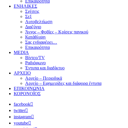
Επικαιρότητα
ΕΝΗΛΙΚΕΣ
Σχέσεις
Σεξ
Αυτοβελτίωση
Διαζύγιο
Άγχος – Φοβίες – Κρίσεις πανικού
Κατάθλιψη
Σας ενδιαφέρει…
Επικαιρότητα
MEDIA
Βίντεο/TV
Ραδιόφωνο
Έντυπα και διαδίκτυο
ΑΡΧΕΙΟ
Αρχείο – Περιοδικά
Αρχείο – Εφημερίδες και διάφορα έντυπα
ΕΠΙΚΟΙΝΩΝΙΑ
ΚΟΡΟΝΟΪΟΣ
facebook
twitter
instagram
youtube