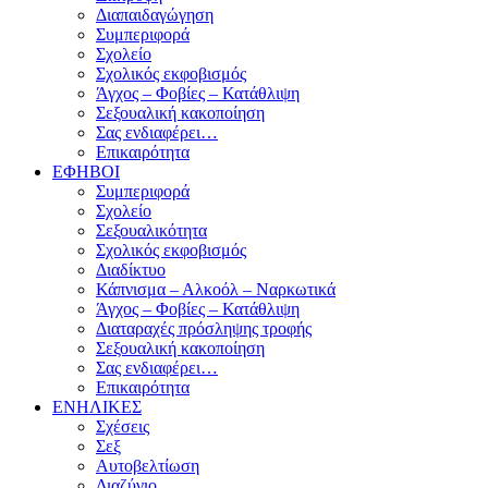
Διαπαιδαγώγηση
Συμπεριφορά
Σχολείο
Σχολικός εκφοβισμός
Άγχος – Φοβίες – Κατάθλιψη
Σεξουαλική κακοποίηση
Σας ενδιαφέρει…
Επικαιρότητα
ΕΦΗΒΟΙ
Συμπεριφορά
Σχολείο
Σεξουαλικότητα
Σχολικός εκφοβισμός
Διαδίκτυο
Κάπνισμα – Αλκοόλ – Ναρκωτικά
Άγχος – Φοβίες – Κατάθλιψη
Διαταραχές πρόσληψης τροφής
Σεξουαλική κακοποίηση
Σας ενδιαφέρει…
Επικαιρότητα
ΕΝΗΛΙΚΕΣ
Σχέσεις
Σεξ
Αυτοβελτίωση
Διαζύγιο