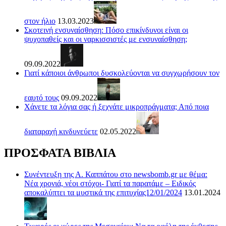
στον ήλιο
13.03.2023
Σκοτεινή ενσυναίσθηση: Πόσο επικίνδυνοι είναι οι
ψυχοπαθείς και οι ναρκισσιστές με ενσυναίσθηση;
09.09.2022
Γιατί κάποιοι άνθρωποι δυσκολεύονται να συγχωρήσουν τον
εαυτό τους
09.09.2022
Χάνετε τα λόγια σας ή ξεχνάτε μικροπράγματα; Από ποια
διαταραχή κινδυνεύετε
02.05.2022
ΠΡΟΣΦΑΤΑ ΒΙΒΛΙΑ
Συνέντευξη της Α. Καππάτου στο newsbomb.gr με θέμα:
Νέα χρονιά, νέοι στόχοι- Γιατί τα παρατάμε – Ειδικός
αποκαλύπτει τα μυστικά της επιτυχίας12/01/2024
13.01.2024