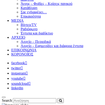
Άγχος – Φοβίες – Κρίσεις πανικού
Κατάθλιψη
Σας ενδιαφέρει…
Επικαιρότητα
MEDIA
Βίντεο/TV
Ραδιόφωνο
Έντυπα και διαδίκτυο
ΑΡΧΕΙΟ
Αρχείο – Περιοδικά
Αρχείο – Εφημερίδες και διάφορα έντυπα
ΕΠΙΚΟΙΝΩΝΙΑ
ΚΟΡΟΝΟΪΟΣ
facebook
twitter
instagram
youtube
soundcloud
linkedin
Search