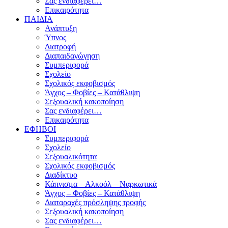
Σας ενδιαφέρει…
Επικαιρότητα
ΠΑΙΔΙΑ
Ανάπτυξη
Ύπνος
Διατροφή
Διαπαιδαγώγηση
Συμπεριφορά
Σχολείο
Σχολικός εκφοβισμός
Άγχος – Φοβίες – Κατάθλιψη
Σεξουαλική κακοποίηση
Σας ενδιαφέρει…
Επικαιρότητα
ΕΦΗΒΟΙ
Συμπεριφορά
Σχολείο
Σεξουαλικότητα
Σχολικός εκφοβισμός
Διαδίκτυο
Κάπνισμα – Αλκοόλ – Ναρκωτικά
Άγχος – Φοβίες – Κατάθλιψη
Διαταραχές πρόσληψης τροφής
Σεξουαλική κακοποίηση
Σας ενδιαφέρει…