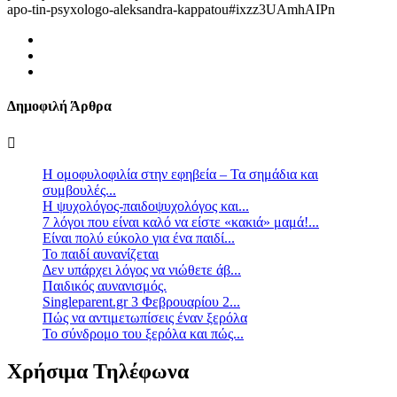
apo-tin-psyxologo-aleksandra-kappatou#ixzz3UAmhAIPn
Δημοφιλή Άρθρα
Η ομοφυλοφιλία στην εφηβεία – Τα σημάδια και
συμβουλές...
Η ψυχολόγος-παιδοψυχολόγος και...
7 λόγοι που είναι καλό να είστε «κακιά» μαμά!...
Είναι πολύ εύκολο για ένα παιδί...
Το παιδί αυνανίζεται
Δεν υπάρχει λόγος να νιώθετε άβ...
Παιδικός αυνανισμός.
Singleparent.gr 3 Φεβρουαρίου 2...
Πώς να αντιμετωπίσεις έναν ξερόλα
Το σύνδρομο του ξερόλα και πώς...
Χρήσιμα Τηλέφωνα