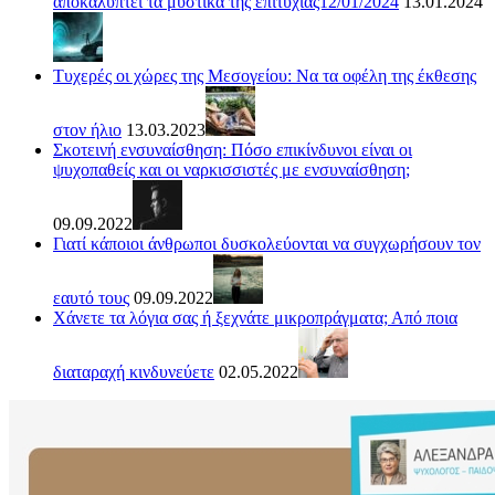
αποκαλύπτει τα μυστικά της επιτυχίας12/01/2024
13.01.2024
Τυχερές οι χώρες της Μεσογείου: Να τα οφέλη της έκθεσης
στον ήλιο
13.03.2023
Σκοτεινή ενσυναίσθηση: Πόσο επικίνδυνοι είναι οι
ψυχοπαθείς και οι ναρκισσιστές με ενσυναίσθηση;
09.09.2022
Γιατί κάποιοι άνθρωποι δυσκολεύονται να συγχωρήσουν τον
εαυτό τους
09.09.2022
Χάνετε τα λόγια σας ή ξεχνάτε μικροπράγματα; Από ποια
διαταραχή κινδυνεύετε
02.05.2022