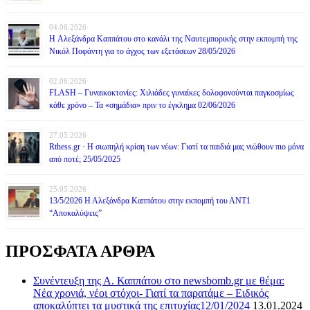
04.06.2026
H Αλεξάνδρα Καππάτου στο κανάλι της Ναυτεμπορικής στην εκπομπή της
Νικόλ Ποφάντη για το άγχος των εξετάσεων 28/05/2026
02.06.2026
FLASH – Γυναικοκτονίες: Χιλιάδες γυναίκες δολοφονούνται παγκοσμίως
κάθε χρόνο – Τα «σημάδια» πριν το έγκλημα 02/06/2026
27.05.2026
Rthess.gr · Η σιωπηλή κρίση των νέων: Γιατί τα παιδιά μας νιώθουν πιο μόνα
από ποτέ; 25/05/2025
25.05.2026
13/5/2026 Η Αλεξάνδρα Καππάτου στην εκπομπή του ΑΝΤ1
“Αποκαλύψεις”
ΠΡΟΣΦΑΤΑ ΑΡΘΡΑ
Συνέντευξη της Α. Καππάτου στο newsbomb.gr με θέμα:
Νέα χρονιά, νέοι στόχοι- Γιατί τα παρατάμε – Ειδικός
αποκαλύπτει τα μυστικά της επιτυχίας12/01/2024
13.01.2024