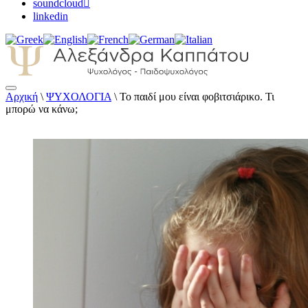
soundcloud
linkedin
Αρχική
\
ΨΥΧΟΛΟΓΙΑ
\
Το παιδί μου είναι φοβιτσιάρικο. Τι
Αλεξάνδρα Καππάτου Ψυχολόγος –
μπορώ να κάνω;
Παιδοψυχολόγος