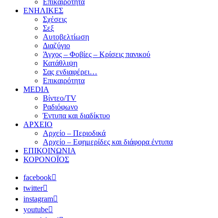
Επικαιρότητα
ΕΝΗΛΙΚΕΣ
Σχέσεις
Σεξ
Αυτοβελτίωση
Διαζύγιο
Άγχος – Φοβίες – Κρίσεις πανικού
Κατάθλιψη
Σας ενδιαφέρει…
Επικαιρότητα
MEDIA
Βίντεο/TV
Ραδιόφωνο
Έντυπα και διαδίκτυο
ΑΡΧΕΙΟ
Αρχείο – Περιοδικά
Αρχείο – Εφημερίδες και διάφορα έντυπα
ΕΠΙΚΟΙΝΩΝΙΑ
ΚΟΡΟΝΟΪΟΣ
facebook
twitter
instagram
youtube