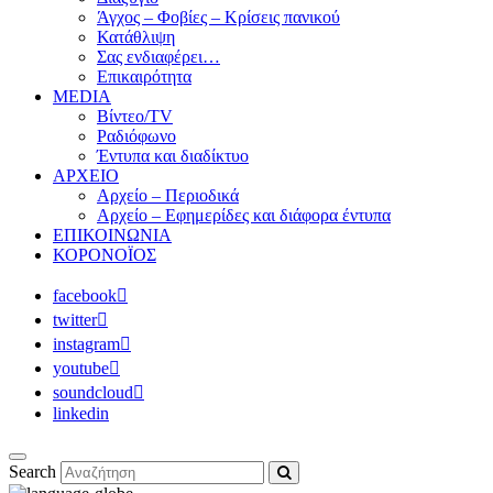
Άγχος – Φοβίες – Κρίσεις πανικού
Κατάθλιψη
Σας ενδιαφέρει…
Επικαιρότητα
MEDIA
Βίντεο/TV
Ραδιόφωνο
Έντυπα και διαδίκτυο
ΑΡΧΕΙΟ
Αρχείο – Περιοδικά
Αρχείο – Εφημερίδες και διάφορα έντυπα
ΕΠΙΚΟΙΝΩΝΙΑ
ΚΟΡΟΝΟΪΟΣ
facebook
twitter
instagram
youtube
soundcloud
linkedin
Search