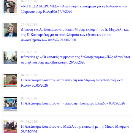
02.07.2026
«ΝΟΤΙΕΣ ΔΙΑΔΡΟΜΕΣ» – Αναπάντητα ερωτήματα για τη δολοφονία του
15χρονου στην Καλλιθέα 1/07/2026
26.06.2026
Δήλωση της Α. Καππάτου στο Real FM στην εκπομπή του Δ. Μιχαλέλη και
της Ε. Κατσαμπέκη για τα αποτελέσματα των εξετάσεων και τα
συναισθήματα των παιδιών 21/06/2026
26.06.2026
iefimerida.gr – Οι νεανικές συμμορίες της διπλανής πόρτας -Πώς οδηγούνται
οι ανήλικοι στην παραβατικότητα 26/06/2026
04.06.2026
H Αλεξάνδρα Καππάτου στην εκπομπή του Μιχάλη Κεφαλογιάννη «Ζω
Καλά» 30/05/2026
04.06.2026
H Αλεξάνδρα Καππάτου στην εκπομπή «Καλημέρα Ελλάδα» 08/05/2026
04.06.2026
H Αλεξάνδρα Καππάτου στο MEGA στην εκπομπή με την Μάιρα Mπάρμπα
28/05/2026