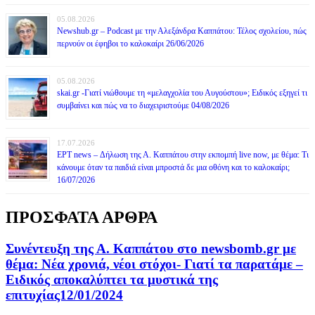
05.08.2026
Newshub.gr – Podcast με την Αλεξάνδρα Καππάτου: Τέλος σχολείου, πώς
περνούν οι έφηβοι το καλοκαίρι 26/06/2026
05.08.2026
skai.gr -Γιατί νιώθουμε τη «μελαγχολία του Αυγούστου»; Ειδικός εξηγεί τι
συμβαίνει και πώς να το διαχειριστούμε 04/08/2026
17.07.2026
ΕΡΤ news – Δήλωση της Α. Καππάτου στην εκπομπή live now, με θέμα: Τι
κάνουμε όταν τα παιδιά είναι μπροστά δε μια οθόνη και το καλοκαίρι;
16/07/2026
ΠΡΟΣΦΑΤΑ ΑΡΘΡΑ
Συνέντευξη της Α. Καππάτου στο newsbomb.gr με
θέμα: Νέα χρονιά, νέοι στόχοι- Γιατί τα παρατάμε –
Ειδικός αποκαλύπτει τα μυστικά της
επιτυχίας12/01/2024