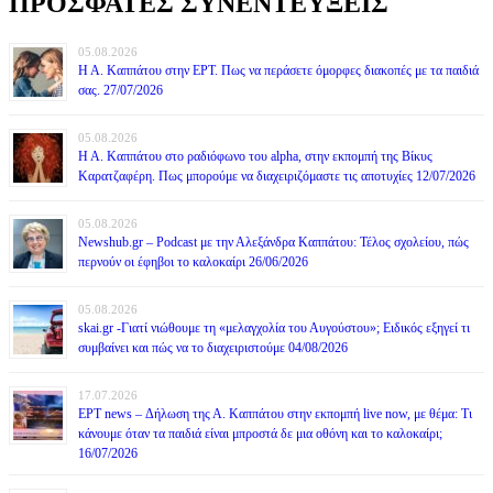
ΠΡΟΣΦΑΤΕΣ ΣΥΝΕΝΤΕΥΞΕΙΣ
05.08.2026
Η Α. Καππάτου στην ΕΡΤ. Πως να περάσετε όμορφες διακοπές με τα παιδιά
σας. 27/07/2026
05.08.2026
Η Α. Καππάτου στο ραδιόφωνο του alpha, στην εκπομπή της Βίκυς
Καρατζαφέρη. Πως μπορούμε να διαχειριζόμαστε τις αποτυχίες 12/07/2026
05.08.2026
Newshub.gr – Podcast με την Αλεξάνδρα Καππάτου: Τέλος σχολείου, πώς
περνούν οι έφηβοι το καλοκαίρι 26/06/2026
05.08.2026
skai.gr -Γιατί νιώθουμε τη «μελαγχολία του Αυγούστου»; Ειδικός εξηγεί τι
συμβαίνει και πώς να το διαχειριστούμε 04/08/2026
17.07.2026
ΕΡΤ news – Δήλωση της Α. Καππάτου στην εκπομπή live now, με θέμα: Τι
κάνουμε όταν τα παιδιά είναι μπροστά δε μια οθόνη και το καλοκαίρι;
16/07/2026