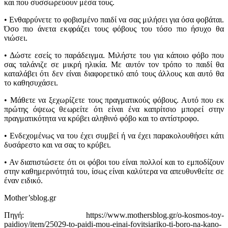
και που συσσωρεύουν μέσα τους.
• Ενθαρρύνετε το φοβισμένο παιδί να σας μιλήσει για όσα φοβάται.
Όσο πιο άνετα εκφράζει τους φόβους του τόσο πιο ήσυχο θα
νιώσει.
• Δώστε εσείς το παράδειγμα. Μιλήστε του για κάποιο φόβο που
σας ταλάνιζε σε μικρή ηλικία. Με αυτόν τον τρόπο το παιδί θα
καταλάβει ότι δεν είναι διαφορετικό από τους άλλους και αυτό θα
το καθησυχάσει.
• Μάθετε να ξεχωρίζετε τους πραγματικούς φόβους. Αυτό που εκ
πρώτης όψεως θεωρείτε ότι είναι ένα καπρίτσιο μπορεί στην
πραγματικότητα να κρύβει αληθινό φόβο και το αντίστροφο.
• Ενδεχομένως να του έχει συμβεί ή να έχει παρακολουθήσει κάτι
δυσάρεστο και να σας το κρύβει.
• Αν διαπιστώσετε ότι οι φόβοι του είναι πολλοί και το εμποδίζουν
στην καθημερινότητά του, ίσως είναι καλύτερα να απευθυνθείτε σε
έναν ειδικό.
Mother’sblog.gr
Πηγή: https://www.mothersblog.gr/o-kosmos-toy-
paidioy/item/25029-to-paidi-mou-einai-fovitsiariko-ti-boro-na-kano-