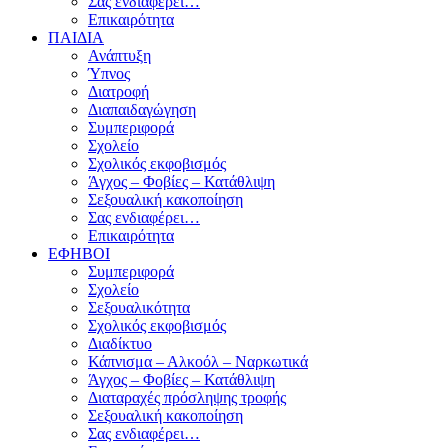
Σας ενδιαφέρει…
Επικαιρότητα
ΠΑΙΔΙΑ
Ανάπτυξη
Ύπνος
Διατροφή
Διαπαιδαγώγηση
Συμπεριφορά
Σχολείο
Σχολικός εκφοβισμός
Άγχος – Φοβίες – Κατάθλιψη
Σεξουαλική κακοποίηση
Σας ενδιαφέρει…
Επικαιρότητα
ΕΦΗΒΟΙ
Συμπεριφορά
Σχολείο
Σεξουαλικότητα
Σχολικός εκφοβισμός
Διαδίκτυο
Κάπνισμα – Αλκοόλ – Ναρκωτικά
Άγχος – Φοβίες – Κατάθλιψη
Διαταραχές πρόσληψης τροφής
Σεξουαλική κακοποίηση
Σας ενδιαφέρει…