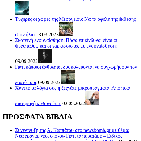
Τυχερές οι χώρες της Μεσογείου: Να τα οφέλη της έκθεσης
στον ήλιο
13.03.2023
Σκοτεινή ενσυναίσθηση: Πόσο επικίνδυνοι είναι οι
ψυχοπαθείς και οι ναρκισσιστές με ενσυναίσθηση;
09.09.2022
Γιατί κάποιοι άνθρωποι δυσκολεύονται να συγχωρήσουν τον
εαυτό τους
09.09.2022
Χάνετε τα λόγια σας ή ξεχνάτε μικροπράγματα; Από ποια
διαταραχή κινδυνεύετε
02.05.2022
ΠΡΟΣΦΑΤΑ ΒΙΒΛΙΑ
Συνέντευξη της Α. Καππάτου στο newsbomb.gr με θέμα:
Νέα χρονιά, νέοι στόχοι- Γιατί τα παρατάμε – Ειδικός