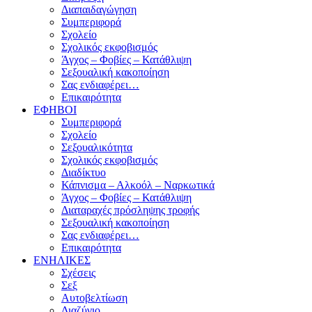
Διαπαιδαγώγηση
Συμπεριφορά
Σχολείο
Σχολικός εκφοβισμός
Άγχος – Φοβίες – Κατάθλιψη
Σεξουαλική κακοποίηση
Σας ενδιαφέρει…
Επικαιρότητα
ΕΦΗΒΟΙ
Συμπεριφορά
Σχολείο
Σεξουαλικότητα
Σχολικός εκφοβισμός
Διαδίκτυο
Κάπνισμα – Αλκοόλ – Ναρκωτικά
Άγχος – Φοβίες – Κατάθλιψη
Διαταραχές πρόσληψης τροφής
Σεξουαλική κακοποίηση
Σας ενδιαφέρει…
Επικαιρότητα
ΕΝΗΛΙΚΕΣ
Σχέσεις
Σεξ
Αυτοβελτίωση
Διαζύγιο