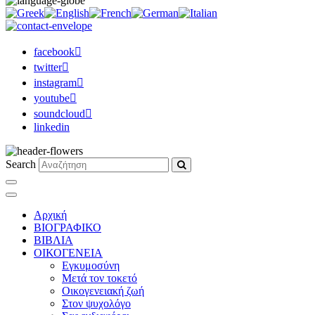
facebook
twitter
instagram
youtube
soundcloud
linkedin
Search
Αρχική
ΒΙΟΓΡΑΦΙΚΟ
ΒΙΒΛΙΑ
ΟΙΚΟΓΕΝΕΙΑ
Εγκυμοσύνη
Μετά τον τοκετό
Οικογενειακή ζωή
Στον ψυχολόγο