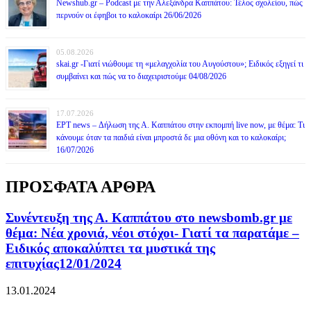
Newshub.gr – Podcast με την Αλεξάνδρα Καππάτου: Τέλος σχολείου, πώς
περνούν οι έφηβοι το καλοκαίρι 26/06/2026
05.08.2026
skai.gr -Γιατί νιώθουμε τη «μελαγχολία του Αυγούστου»; Ειδικός εξηγεί τι
συμβαίνει και πώς να το διαχειριστούμε 04/08/2026
17.07.2026
ΕΡΤ news – Δήλωση της Α. Καππάτου στην εκπομπή live now, με θέμα: Τι
κάνουμε όταν τα παιδιά είναι μπροστά δε μια οθόνη και το καλοκαίρι;
16/07/2026
ΠΡΟΣΦΑΤΑ ΑΡΘΡΑ
Συνέντευξη της Α. Καππάτου στο newsbomb.gr με
θέμα: Νέα χρονιά, νέοι στόχοι- Γιατί τα παρατάμε –
Ειδικός αποκαλύπτει τα μυστικά της
επιτυχίας12/01/2024
13.01.2024