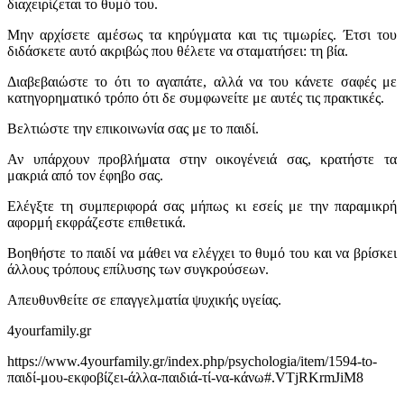
διαχειρίζεται το θυμό του.
Μην αρχίσετε αμέσως τα κηρύγματα και τις τιμωρίες. Έτσι του
διδάσκετε αυτό ακριβώς που θέλετε να σταματήσει: τη βία.
Διαβεβαιώστε το ότι το αγαπάτε, αλλά να του κάνετε σαφές με
κατηγορηματικό τρόπο ότι δε συμφωνείτε με αυτές τις πρακτικές.
Βελτιώστε την επικοινωνία σας με το παιδί.
Αν υπάρχουν προβλήματα στην οικογένειά σας, κρατήστε τα
μακριά από τον έφηβο σας.
Ελέγξτε τη συμπεριφορά σας μήπως κι εσείς με την παραμικρή
αφορμή εκφράζεστε επιθετικά.
Βοηθήστε το παιδί να μάθει να ελέγχει το θυμό του και να βρίσκει
άλλους τρόπους επίλυσης των συγκρούσεων.
Απευθυνθείτε σε επαγγελματία ψυχικής υγείας.
4yourfamily.gr
https://www.4yourfamily.gr/index.php/psychologia/item/1594-to-
παιδί-μου-εκφοβίζει-άλλα-παιδιά-τί-να-κάνω#.VTjRKrmJiM8