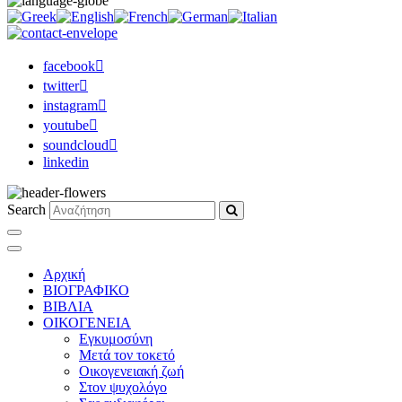
facebook
twitter
instagram
youtube
soundcloud
linkedin
Search
Αρχική
ΒΙΟΓΡΑΦΙΚΟ
ΒΙΒΛΙΑ
ΟΙΚΟΓΕΝΕΙΑ
Εγκυμοσύνη
Μετά τον τοκετό
Οικογενειακή ζωή
Στον ψυχολόγο