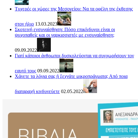
Τυχερές οι χώρες της Μεσογείου: Να τα οφέλη της έκθεσης
στον ήλιο
13.03.2023
Σκοτεινή ενσυναίσθηση: Πόσο επικίνδυνοι είναι οι
ψυχοπαθείς και οι ναρκισσιστές με ενσυναίσθηση;
09.09.2022
Γιατί κάποιοι άνθρωποι δυσκολεύονται να συγχωρήσουν τον
εαυτό τους
09.09.2022
Χάνετε τα λόγια σας ή ξεχνάτε μικροπράγματα; Από ποια
διαταραχή κινδυνεύετε
02.05.2022