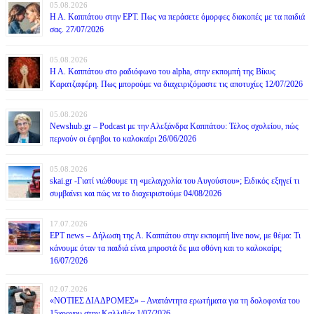
05.08.2026
Η Α. Καππάτου στην ΕΡΤ. Πως να περάσετε όμορφες διακοπές με τα παιδιά
σας. 27/07/2026
05.08.2026
Η Α. Καππάτου στο ραδιόφωνο του alpha, στην εκπομπή της Βίκυς
Καρατζαφέρη. Πως μπορούμε να διαχειριζόμαστε τις αποτυχίες 12/07/2026
05.08.2026
Newshub.gr – Podcast με την Αλεξάνδρα Καππάτου: Τέλος σχολείου, πώς
περνούν οι έφηβοι το καλοκαίρι 26/06/2026
05.08.2026
skai.gr -Γιατί νιώθουμε τη «μελαγχολία του Αυγούστου»; Ειδικός εξηγεί τι
συμβαίνει και πώς να το διαχειριστούμε 04/08/2026
17.07.2026
ΕΡΤ news – Δήλωση της Α. Καππάτου στην εκπομπή live now, με θέμα: Τι
κάνουμε όταν τα παιδιά είναι μπροστά δε μια οθόνη και το καλοκαίρι;
16/07/2026
02.07.2026
«ΝΟΤΙΕΣ ΔΙΑΔΡΟΜΕΣ» – Αναπάντητα ερωτήματα για τη δολοφονία του
15χρονου στην Καλλιθέα 1/07/2026