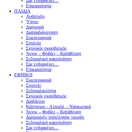
Σας ενδιαφέρει…
Επικαιρότητα
ΠΑΙΔΙΑ
Ανάπτυξη
Ύπνος
Διατροφή
Διαπαιδαγώγηση
Συμπεριφορά
Σχολείο
Σχολικός εκφοβισμός
Άγχος – Φοβίες – Κατάθλιψη
Σεξουαλική κακοποίηση
Σας ενδιαφέρει…
Επικαιρότητα
ΕΦΗΒΟΙ
Συμπεριφορά
Σχολείο
Σεξουαλικότητα
Σχολικός εκφοβισμός
Διαδίκτυο
Κάπνισμα – Αλκοόλ – Ναρκωτικά
Άγχος – Φοβίες – Κατάθλιψη
Διαταραχές πρόσληψης τροφής
Σεξουαλική κακοποίηση
Σας ενδιαφέρει…