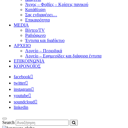
Άγχος – Φοβίες – Κρίσεις πανικού
Κατάθλιψη
Σας ενδιαφέρει…
Επικαιρότητα
MEDIA
Βίντεο/TV
Ραδιόφωνο
Έντυπα και διαδίκτυο
ΑΡΧΕΙΟ
Αρχείο – Περιοδικά
Αρχείο – Εφημερίδες και διάφορα έντυπα
ΕΠΙΚΟΙΝΩΝΙΑ
ΚΟΡΟΝΟΪΟΣ
facebook
twitter
instagram
youtube
soundcloud
linkedin
Search