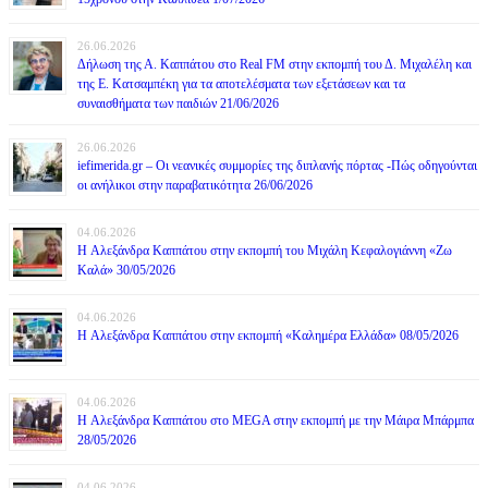
26.06.2026
Δήλωση της Α. Καππάτου στο Real FM στην εκπομπή του Δ. Μιχαλέλη και
της Ε. Κατσαμπέκη για τα αποτελέσματα των εξετάσεων και τα
συναισθήματα των παιδιών 21/06/2026
26.06.2026
iefimerida.gr – Οι νεανικές συμμορίες της διπλανής πόρτας -Πώς οδηγούνται
οι ανήλικοι στην παραβατικότητα 26/06/2026
04.06.2026
H Αλεξάνδρα Καππάτου στην εκπομπή του Μιχάλη Κεφαλογιάννη «Ζω
Καλά» 30/05/2026
04.06.2026
H Αλεξάνδρα Καππάτου στην εκπομπή «Καλημέρα Ελλάδα» 08/05/2026
04.06.2026
H Αλεξάνδρα Καππάτου στο MEGA στην εκπομπή με την Μάιρα Mπάρμπα
28/05/2026
04.06.2026