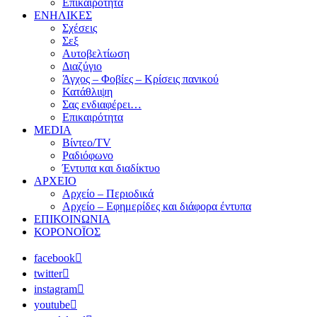
Επικαιρότητα
ΕΝΗΛΙΚΕΣ
Σχέσεις
Σεξ
Αυτοβελτίωση
Διαζύγιο
Άγχος – Φοβίες – Κρίσεις πανικού
Κατάθλιψη
Σας ενδιαφέρει…
Επικαιρότητα
MEDIA
Βίντεο/TV
Ραδιόφωνο
Έντυπα και διαδίκτυο
ΑΡΧΕΙΟ
Αρχείο – Περιοδικά
Αρχείο – Εφημερίδες και διάφορα έντυπα
ΕΠΙΚΟΙΝΩΝΙΑ
ΚΟΡΟΝΟΪΟΣ
facebook
twitter
instagram
youtube