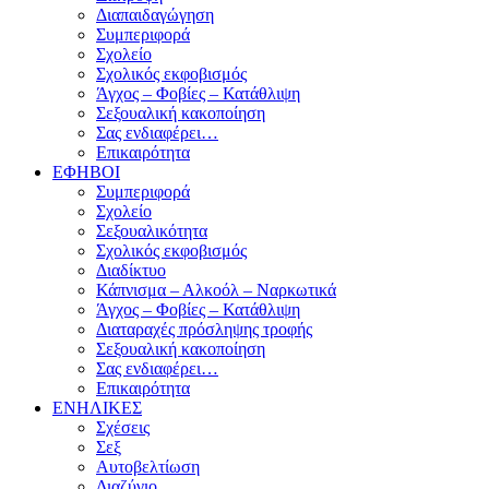
Διαπαιδαγώγηση
Συμπεριφορά
Σχολείο
Σχολικός εκφοβισμός
Άγχος – Φοβίες – Κατάθλιψη
Σεξουαλική κακοποίηση
Σας ενδιαφέρει…
Επικαιρότητα
ΕΦΗΒΟΙ
Συμπεριφορά
Σχολείο
Σεξουαλικότητα
Σχολικός εκφοβισμός
Διαδίκτυο
Κάπνισμα – Αλκοόλ – Ναρκωτικά
Άγχος – Φοβίες – Κατάθλιψη
Διαταραχές πρόσληψης τροφής
Σεξουαλική κακοποίηση
Σας ενδιαφέρει…
Επικαιρότητα
ΕΝΗΛΙΚΕΣ
Σχέσεις
Σεξ
Αυτοβελτίωση
Διαζύγιο