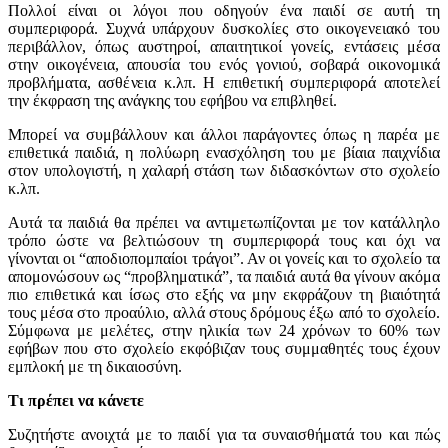
Πολλοί είναι οι λόγοι που οδηγούν ένα παιδί σε αυτή τη
συμπεριφορά. Συχνά υπάρχουν δυσκολίες στο οικογενειακό του
περιβάλλον, όπως αυστηροί, απαιτητικοί γονείς, εντάσεις μέσα
στην οικογένεια, απουσία του ενός γονιού, σοβαρά οικονομικά
προβλήματα, ασθένεια κ.λπ. Η επιθετική συμπεριφορά αποτελεί
την έκφραση της ανάγκης του εφήβου να επιβληθεί.
Μπορεί να συμβάλλουν και άλλοι παράγοντες όπως η παρέα με
επιθετικά παιδιά, η πολύωρη ενασχόληση του με βίαια παιχνίδια
στον υπολογιστή, η χαλαρή στάση των διδασκόντων στο σχολείο
κ.λπ.
Αυτά τα παιδιά θα πρέπει να αντιμετωπίζονται με τον κατάλληλο
τρόπο ώστε να βελτιώσουν τη συμπεριφορά τους και όχι να
γίνονται οι “αποδιοπομπαίοι τράγοι”. Αν οι γονείς και το σχολείο τα
απομονώσουν ως “προβληματικά”, τα παιδιά αυτά θα γίνουν ακόμα
πιο επιθετικά και ίσως στο εξής να μην εκφράζουν τη βιαιότητά
τους μέσα στο προαύλιο, αλλά στους δρόμους έξω από το σχολείο.
Σύμφωνα με μελέτες, στην ηλικία των 24 χρόνων το 60% των
εφήβων που στο σχολείο εκφόβιζαν τους συμμαθητές τους έχουν
εμπλοκή με τη δικαιοσύνη.
Τι πρέπει να κάνετε
Συζητήστε ανοιχτά με το παιδί για τα συναισθήματά του και πώς