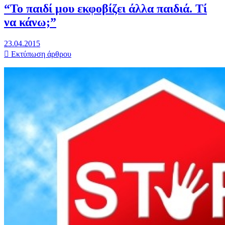
“To παιδί μου εκφοβίζει άλλα παιδιά. Τί
να κάνω;”
23.04.2015
Εκτύπωση άρθρου