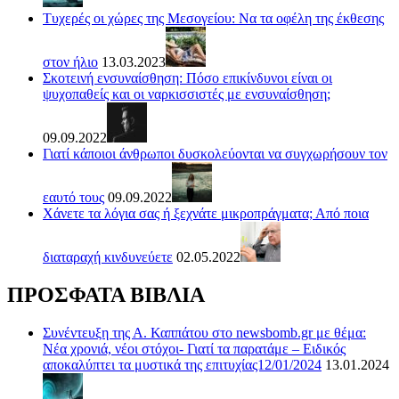
Τυχερές οι χώρες της Μεσογείου: Να τα οφέλη της έκθεσης
στον ήλιο
13.03.2023
Σκοτεινή ενσυναίσθηση: Πόσο επικίνδυνοι είναι οι
ψυχοπαθείς και οι ναρκισσιστές με ενσυναίσθηση;
09.09.2022
Γιατί κάποιοι άνθρωποι δυσκολεύονται να συγχωρήσουν τον
εαυτό τους
09.09.2022
Χάνετε τα λόγια σας ή ξεχνάτε μικροπράγματα; Από ποια
διαταραχή κινδυνεύετε
02.05.2022
ΠΡΟΣΦΑΤΑ ΒΙΒΛΙΑ
Συνέντευξη της Α. Καππάτου στο newsbomb.gr με θέμα:
Νέα χρονιά, νέοι στόχοι- Γιατί τα παρατάμε – Ειδικός
αποκαλύπτει τα μυστικά της επιτυχίας12/01/2024
13.01.2024