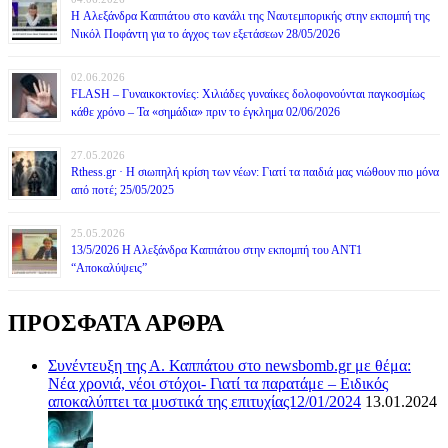
H Αλεξάνδρα Καππάτου στο κανάλι της Ναυτεμπορικής στην εκπομπή της
Νικόλ Ποφάντη για το άγχος των εξετάσεων 28/05/2026
02.06.2026
FLASH – Γυναικοκτονίες: Χιλιάδες γυναίκες δολοφονούνται παγκοσμίως
κάθε χρόνο – Τα «σημάδια» πριν το έγκλημα 02/06/2026
27.05.2026
Rthess.gr · Η σιωπηλή κρίση των νέων: Γιατί τα παιδιά μας νιώθουν πιο μόνα
από ποτέ; 25/05/2025
25.05.2026
13/5/2026 Η Αλεξάνδρα Καππάτου στην εκπομπή του ΑΝΤ1
“Αποκαλύψεις”
ΠΡΟΣΦΑΤΑ ΑΡΘΡΑ
Συνέντευξη της Α. Καππάτου στο newsbomb.gr με θέμα:
Νέα χρονιά, νέοι στόχοι- Γιατί τα παρατάμε – Ειδικός
αποκαλύπτει τα μυστικά της επιτυχίας12/01/2024
13.01.2024