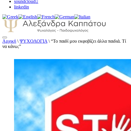
soundcloud
linkedin
Αρχική
\
ΨΥΧΟΛΟΓΙΑ
\
“To παιδί μου εκφοβίζει άλλα παιδιά. Τί
Αλεξάνδρα Καππάτου Ψυχολόγος –
να κάνω;”
Παιδοψυχολόγος