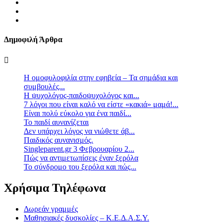
Δημοφιλή Άρθρα
Η ομοφυλοφιλία στην εφηβεία – Τα σημάδια και
συμβουλές...
Η ψυχολόγος-παιδοψυχολόγος και...
7 λόγοι που είναι καλό να είστε «κακιά» μαμά!...
Είναι πολύ εύκολο για ένα παιδί...
Το παιδί αυνανίζεται
Δεν υπάρχει λόγος να νιώθετε άβ...
Παιδικός αυνανισμός.
Singleparent.gr 3 Φεβρουαρίου 2...
Πώς να αντιμετωπίσεις έναν ξερόλα
Το σύνδρομο του ξερόλα και πώς...
Χρήσιμα Τηλέφωνα
Δωρεάν γραμμές
Μαθησιακές δυσκολίες – Κ.Ε.Δ.Α.Σ.Υ.