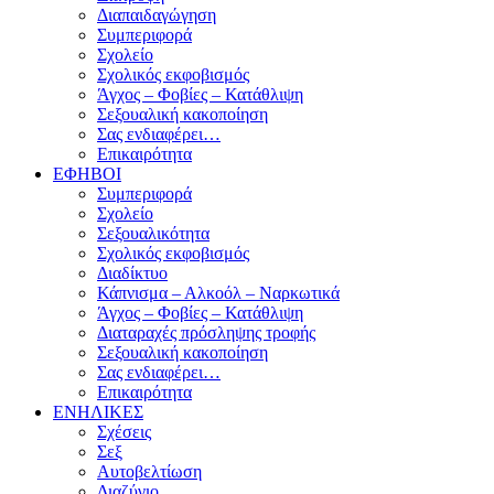
Διαπαιδαγώγηση
Συμπεριφορά
Σχολείο
Σχολικός εκφοβισμός
Άγχος – Φοβίες – Κατάθλιψη
Σεξουαλική κακοποίηση
Σας ενδιαφέρει…
Επικαιρότητα
ΕΦΗΒΟΙ
Συμπεριφορά
Σχολείο
Σεξουαλικότητα
Σχολικός εκφοβισμός
Διαδίκτυο
Κάπνισμα – Αλκοόλ – Ναρκωτικά
Άγχος – Φοβίες – Κατάθλιψη
Διαταραχές πρόσληψης τροφής
Σεξουαλική κακοποίηση
Σας ενδιαφέρει…
Επικαιρότητα
ΕΝΗΛΙΚΕΣ
Σχέσεις
Σεξ
Αυτοβελτίωση
Διαζύγιο