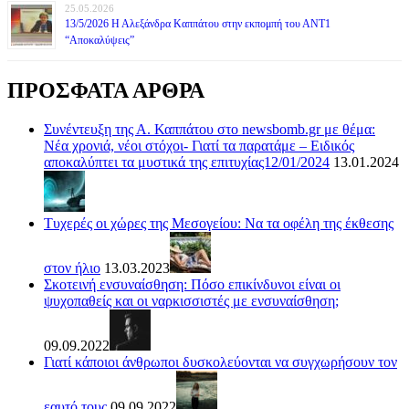
25.05.2026
13/5/2026 Η Αλεξάνδρα Καππάτου στην εκπομπή του ΑΝΤ1
“Αποκαλύψεις”
ΠΡΟΣΦΑΤΑ ΑΡΘΡΑ
Συνέντευξη της Α. Καππάτου στο newsbomb.gr με θέμα:
Νέα χρονιά, νέοι στόχοι- Γιατί τα παρατάμε – Ειδικός
αποκαλύπτει τα μυστικά της επιτυχίας12/01/2024
13.01.2024
Τυχερές οι χώρες της Μεσογείου: Να τα οφέλη της έκθεσης
στον ήλιο
13.03.2023
Σκοτεινή ενσυναίσθηση: Πόσο επικίνδυνοι είναι οι
ψυχοπαθείς και οι ναρκισσιστές με ενσυναίσθηση;
09.09.2022
Γιατί κάποιοι άνθρωποι δυσκολεύονται να συγχωρήσουν τον
εαυτό τους
09.09.2022