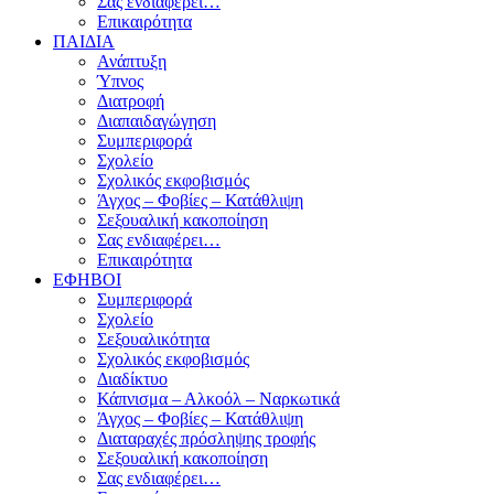
Σας ενδιαφέρει…
Επικαιρότητα
ΠΑΙΔΙΑ
Ανάπτυξη
Ύπνος
Διατροφή
Διαπαιδαγώγηση
Συμπεριφορά
Σχολείο
Σχολικός εκφοβισμός
Άγχος – Φοβίες – Κατάθλιψη
Σεξουαλική κακοποίηση
Σας ενδιαφέρει…
Επικαιρότητα
ΕΦΗΒΟΙ
Συμπεριφορά
Σχολείο
Σεξουαλικότητα
Σχολικός εκφοβισμός
Διαδίκτυο
Κάπνισμα – Αλκοόλ – Ναρκωτικά
Άγχος – Φοβίες – Κατάθλιψη
Διαταραχές πρόσληψης τροφής
Σεξουαλική κακοποίηση
Σας ενδιαφέρει…