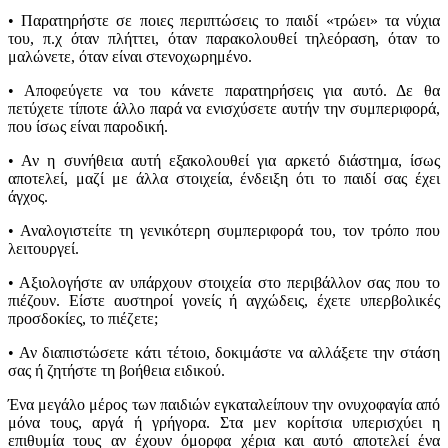
• Παρατηρήστε σε ποιες περιπτώσεις το παιδί «τρώει» τα νύχια
του, π.χ όταν πλήττει, όταν παρακολουθεί τηλεόραση, όταν το
μαλώνετε, όταν είναι στενοχωρημένο.
• Αποφεύγετε να του κάνετε παρατηρήσεις για αυτό. Δε θα
πετύχετε τίποτε άλλο παρά να ενισχύσετε αυτήν την συμπεριφορά,
που ίσως είναι παροδική.
• Αν η συνήθεια αυτή εξακολουθεί για αρκετό διάστημα, ίσως
αποτελεί, μαζί με άλλα στοιχεία, ένδειξη ότι το παιδί σας έχει
άγχος.
• Αναλογιστείτε τη γενικότερη συμπεριφορά του, τον τρόπο που
λειτουργεί.
• Αξιολογήστε αν υπάρχουν στοιχεία στο περιβάλλον σας που το
πιέζουν. Είστε αυστηροί γονείς ή αγχώδεις, έχετε υπερβολικές
προσδοκίες, το πιέζετε;
• Αν διαπιστώσετε κάτι τέτοιο, δοκιμάστε να αλλάξετε την στάση
σας ή ζητήστε τη βοήθεια ειδικού.
Ένα μεγάλο μέρος των παιδιών εγκαταλείπουν την ονυχοφαγία από
μόνα τους, αργά ή γρήγορα. Στα μεν κορίτσια υπερισχύει η
επιθυμία τους αν έχουν όμορφα χέρια και αυτό αποτελεί ένα