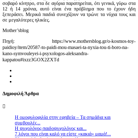
σοβαρό κίνητρο, στα δε αγόρια παρατηρείται, ότι γενικά, γύρω στα
12 ή 14 χρόνια, αυτό είναι ένα πρόβλημα που το έχουν ήδη
ξεπεράσει. Μερικά παιδιά συνεχίζουν να τρώνε τα νύχια τους και
σε μεγαλύτερες ηλικίες.
Mother’sblog
Πηγή: https://www.mothersblog.gr/o-kosmos-toy-
paidioy/item/20587-to-paidi-mou-masaei-ta-nyxia-tou-ti-boro-na-
kano-symvouleyei-i-psyxologos-aleksandra-
kappatou#ixzz3GOX2ZXTd
Δημοφιλή Άρθρα
Η ομοφυλοφιλία στην εφηβεία – Τα σημάδια και
συμβουλές...
Η ψυχολόγος-παιδοψυχολόγος και...
7 λόγοι που είναι καλό να είστε «κακιά» μαμά!...