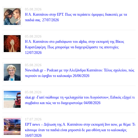
05.08.2026
Η Α. Καππάτου στην ΕΡΤ. Πως να περάσετε όμορφες διακοπές με τα
παιδιά σας. 27/07/2026
05.08.2026
Η Α. Καππάτου στο ραδιόφωνο του alpha, στην εκπομπή της Βίκυς
Καρατζαφέρη. Πως μπορούμε να διαχειριζόμαστε τις αποτυχίες
12/07/2026
05.08.2026
Newshub.gr – Podcast με την Αλεξάνδρα Καππάτου: Τέλος σχολείου, πώς
περνούν οι έφηβοι το καλοκαίρι 26/06/2026
05.08.2026
skai.gr -Γιατί νιώθουμε τη «μελαγχολία του Αυγούστου»; Ειδικός εξηγεί τι
συμβαίνει και πώς να το διαχειριστούμε 04/08/2026
17.07.2026
ΕΡΤ news – Δήλωση της Α. Καππάτου στην εκπομπή live now, με θέμα: Τι
κάνουμε όταν τα παιδιά είναι μπροστά δε μια οθόνη και το καλοκαίρι;
16/07/2026