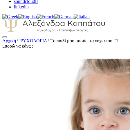
soundcloud
linkedin
Αρχική
\
ΨΥΧΟΛΟΓΙΑ
\
Το παιδί μου μασάει τα νύχια του. Τι
Αλεξάνδρα Καππάτου Ψυχολόγος –
μπορώ να κάνω;
Παιδοψυχολόγος