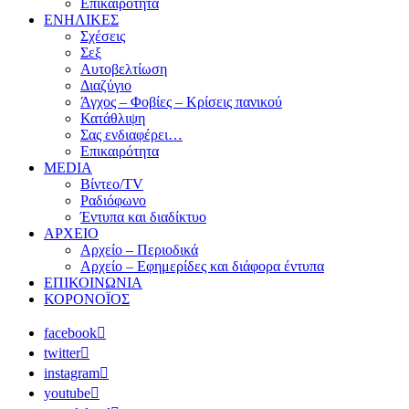
Επικαιρότητα
ΕΝΗΛΙΚΕΣ
Σχέσεις
Σεξ
Αυτοβελτίωση
Διαζύγιο
Άγχος – Φοβίες – Κρίσεις πανικού
Κατάθλιψη
Σας ενδιαφέρει…
Επικαιρότητα
MEDIA
Βίντεο/TV
Ραδιόφωνο
Έντυπα και διαδίκτυο
ΑΡΧΕΙΟ
Αρχείο – Περιοδικά
Αρχείο – Εφημερίδες και διάφορα έντυπα
ΕΠΙΚΟΙΝΩΝΙΑ
ΚΟΡΟΝΟΪΟΣ
facebook
twitter
instagram
youtube