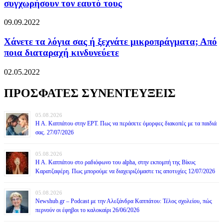
συγχωρήσουν τον εαυτό τους
09.09.2022
Χάνετε τα λόγια σας ή ξεχνάτε μικροπράγματα; Από
ποια διαταραχή κινδυνεύετε
02.05.2022
ΠΡΟΣΦΑΤΕΣ ΣΥΝΕΝΤΕΥΞΕΙΣ
05.08.2026
Η Α. Καππάτου στην ΕΡΤ. Πως να περάσετε όμορφες διακοπές με τα παιδιά
σας. 27/07/2026
05.08.2026
Η Α. Καππάτου στο ραδιόφωνο του alpha, στην εκπομπή της Βίκυς
Καρατζαφέρη. Πως μπορούμε να διαχειριζόμαστε τις αποτυχίες 12/07/2026
05.08.2026
Newshub.gr – Podcast με την Αλεξάνδρα Καππάτου: Τέλος σχολείου, πώς
περνούν οι έφηβοι το καλοκαίρι 26/06/2026