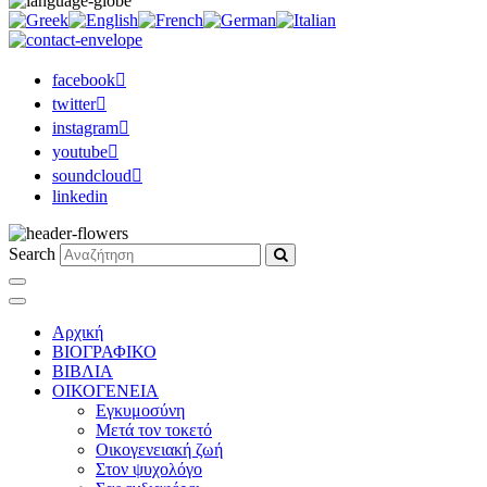
facebook
twitter
instagram
youtube
soundcloud
linkedin
Search
Αρχική
ΒΙΟΓΡΑΦΙΚΟ
ΒΙΒΛΙΑ
ΟΙΚΟΓΕΝΕΙΑ
Εγκυμοσύνη
Μετά τον τοκετό
Οικογενειακή ζωή
Στον ψυχολόγο