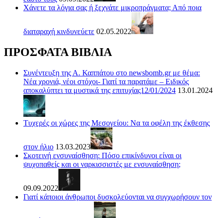
Χάνετε τα λόγια σας ή ξεχνάτε μικροπράγματα; Από ποια
διαταραχή κινδυνεύετε
02.05.2022
ΠΡΟΣΦΑΤΑ ΒΙΒΛΙΑ
Συνέντευξη της Α. Καππάτου στο newsbomb.gr με θέμα:
Νέα χρονιά, νέοι στόχοι- Γιατί τα παρατάμε – Ειδικός
αποκαλύπτει τα μυστικά της επιτυχίας12/01/2024
13.01.2024
Τυχερές οι χώρες της Μεσογείου: Να τα οφέλη της έκθεσης
στον ήλιο
13.03.2023
Σκοτεινή ενσυναίσθηση: Πόσο επικίνδυνοι είναι οι
ψυχοπαθείς και οι ναρκισσιστές με ενσυναίσθηση;
09.09.2022
Γιατί κάποιοι άνθρωποι δυσκολεύονται να συγχωρήσουν τον