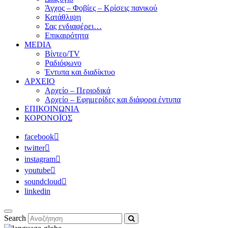
Άγχος – Φοβίες – Κρίσεις πανικού
Κατάθλιψη
Σας ενδιαφέρει…
Επικαιρότητα
MEDIA
Βίντεο/TV
Ραδιόφωνο
Έντυπα και διαδίκτυο
ΑΡΧΕΙΟ
Αρχείο – Περιοδικά
Αρχείο – Εφημερίδες και διάφορα έντυπα
ΕΠΙΚΟΙΝΩΝΙΑ
ΚΟΡΟΝΟΪΟΣ
facebook
twitter
instagram
youtube
soundcloud
linkedin
Search