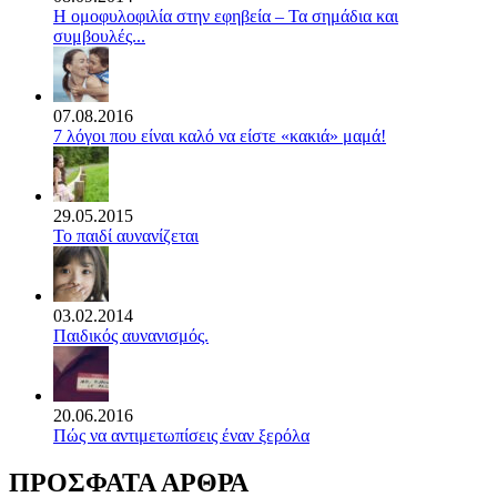
Η ομοφυλοφιλία στην εφηβεία – Τα σημάδια και
συμβουλές...
07.08.2016
7 λόγοι που είναι καλό να είστε «κακιά» μαμά!
29.05.2015
Το παιδί αυνανίζεται
03.02.2014
Παιδικός αυνανισμός.
20.06.2016
Πώς να αντιμετωπίσεις έναν ξερόλα
ΠΡΟΣΦΑΤΑ ΑΡΘΡΑ