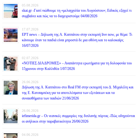
05.08.2026
skai.gr -Γιατί νιώθουμε τη «μελαγχολία του Αυγούστου»; Ειδικός εξηγεί τι
συμβαίνει και πώς να το διαχειριστούμε 04/08/2026
17.07.2026
ΕΡΤ news – Δήλωση της Α. Καππάτου στην εκπομπή live now, με θέμα: Τι
κάνουμε όταν τα παιδιά είναι μπροστά δε μια οθόνη και το καλοκαίρι;
16/07/2026
02.07.2026
«ΝΟΤΙΕΣ ΔΙΑΔΡΟΜΕΣ» – Αναπάντητα ερωτήματα για τη δολοφονία του
15χρονου στην Καλλιθέα 1/07/2026
26.06.2026
Δήλωση της Α. Καππάτου στο Real FM στην εκπομπή του Δ. Μιχαλέλη και
της Ε. Κατσαμπέκη για τα αποτελέσματα των εξετάσεων και τα
συναισθήματα των παιδιών 21/06/2026
26.06.2026
iefimerida.gr – Οι νεανικές συμμορίες της διπλανής πόρτας -Πώς οδηγούνται
οι ανήλικοι στην παραβατικότητα 26/06/2026
04.06.2026