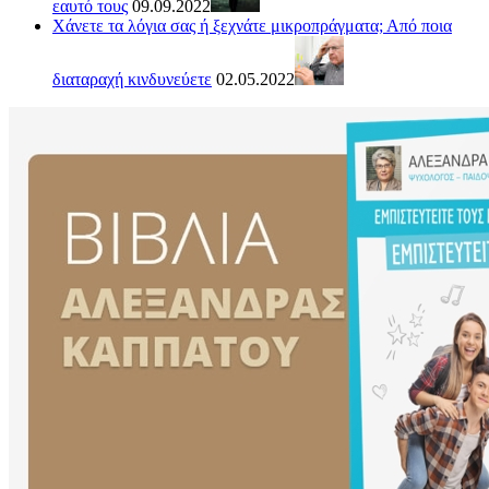
εαυτό τους
09.09.2022
Χάνετε τα λόγια σας ή ξεχνάτε μικροπράγματα; Από ποια
διαταραχή κινδυνεύετε
02.05.2022