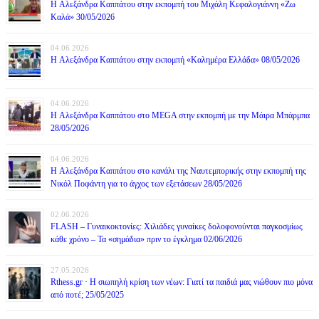
H Αλεξάνδρα Καππάτου στην εκπομπή του Μιχάλη Κεφαλογιάννη «Ζω
Καλά» 30/05/2026
04.06.2026
H Αλεξάνδρα Καππάτου στην εκπομπή «Καλημέρα Ελλάδα» 08/05/2026
04.06.2026
H Αλεξάνδρα Καππάτου στο MEGA στην εκπομπή με την Μάιρα Mπάρμπα
28/05/2026
04.06.2026
H Αλεξάνδρα Καππάτου στο κανάλι της Ναυτεμπορικής στην εκπομπή της
Νικόλ Ποφάντη για το άγχος των εξετάσεων 28/05/2026
02.06.2026
FLASH – Γυναικοκτονίες: Χιλιάδες γυναίκες δολοφονούνται παγκοσμίως
κάθε χρόνο – Τα «σημάδια» πριν το έγκλημα 02/06/2026
27.05.2026
Rthess.gr · Η σιωπηλή κρίση των νέων: Γιατί τα παιδιά μας νιώθουν πιο μόνα
από ποτέ; 25/05/2025