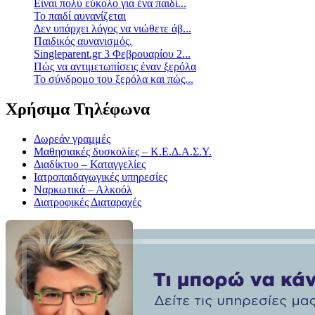
Είναι πολύ εύκολο για ένα παιδί...
Το παιδί αυνανίζεται
Δεν υπάρχει λόγος να νιώθετε άβ...
Παιδικός αυνανισμός.
Singleparent.gr 3 Φεβρουαρίου 2...
Πώς να αντιμετωπίσεις έναν ξερόλα
Το σύνδρομο του ξερόλα και πώς...
Χρήσιμα Τηλέφωνα
Δωρεάν γραμμές
Μαθησιακές δυσκολίες – Κ.Ε.Δ.Α.Σ.Υ.
Διαδίκτυο – Καταγγελίες
Ιατροπαιδαγωγικές υπηρεσίες
Ναρκωτικά – Αλκοόλ
Διατροφικές Διαταραχές