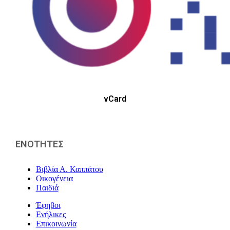
vCard
ΕΝΟΤΗΤΕΣ
Βιβλία Α. Καππάτου
Οικογένεια
Παιδιά
Έφηβοι
Ενήλικες
Επικοινωνία