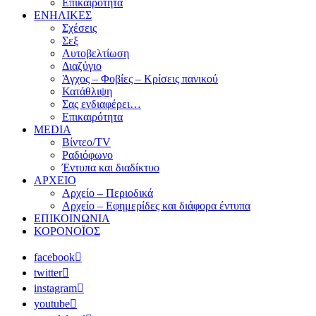
Επικαιρότητα
ΕΝΗΛΙΚΕΣ
Σχέσεις
Σεξ
Αυτοβελτίωση
Διαζύγιο
Άγχος – Φοβίες – Κρίσεις πανικού
Κατάθλιψη
Σας ενδιαφέρει…
Επικαιρότητα
MEDIA
Βίντεο/TV
Ραδιόφωνο
Έντυπα και διαδίκτυο
ΑΡΧΕΙΟ
Αρχείο – Περιοδικά
Αρχείο – Εφημερίδες και διάφορα έντυπα
ΕΠΙΚΟΙΝΩΝΙΑ
ΚΟΡΟΝΟΪΟΣ
facebook
twitter
instagram
youtube