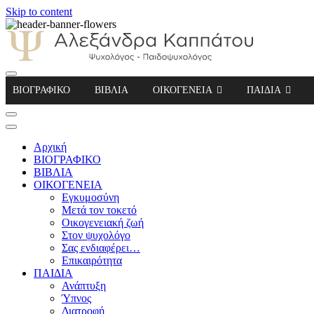
Skip to content
Αλεξάνδρα Καππάτου Ψυχολόγος – Παιδοψ
ΒΙΟΓΡΑΦΙΚΟ
ΒΙΒΛΙΑ
ΟΙΚΟΓΕΝΕΙΑ
ΠΑΙΔΙΑ
Αρχική
ΒΙΟΓΡΑΦΙΚΟ
ΒΙΒΛΙΑ
ΟΙΚΟΓΕΝΕΙΑ
Εγκυμοσύνη
Μετά τον τοκετό
Οικογενειακή ζωή
Στον ψυχολόγο
Σας ενδιαφέρει…
Επικαιρότητα
ΠΑΙΔΙΑ
Ανάπτυξη
Ύπνος
Διατροφή