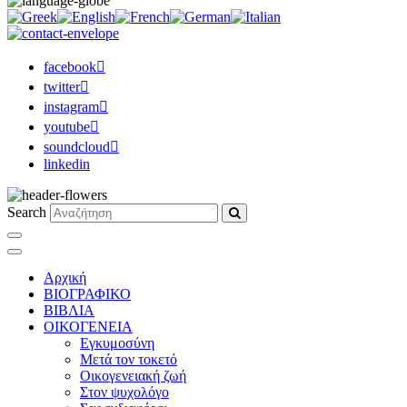
facebook
twitter
instagram
youtube
soundcloud
linkedin
Search
Αρχική
ΒΙΟΓΡΑΦΙΚΟ
ΒΙΒΛΙΑ
ΟΙΚΟΓΕΝΕΙΑ
Εγκυμοσύνη
Μετά τον τοκετό
Οικογενειακή ζωή
Στον ψυχολόγο