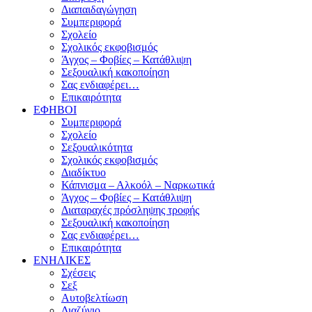
Διαπαιδαγώγηση
Συμπεριφορά
Σχολείο
Σχολικός εκφοβισμός
Άγχος – Φοβίες – Κατάθλιψη
Σεξουαλική κακοποίηση
Σας ενδιαφέρει…
Επικαιρότητα
ΕΦΗΒΟΙ
Συμπεριφορά
Σχολείο
Σεξουαλικότητα
Σχολικός εκφοβισμός
Διαδίκτυο
Κάπνισμα – Αλκοόλ – Ναρκωτικά
Άγχος – Φοβίες – Κατάθλιψη
Διαταραχές πρόσληψης τροφής
Σεξουαλική κακοποίηση
Σας ενδιαφέρει…
Επικαιρότητα
ΕΝΗΛΙΚΕΣ
Σχέσεις
Σεξ
Αυτοβελτίωση
Διαζύγιο