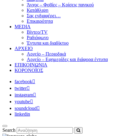
Άγχος – Φοβίες – Κρίσεις πανικού
Κατάθλιψη
Σας ενδιαφέρει…
Επικαιρότητα
MEDIA
Βίντεο/TV
Ραδιόφωνο
Έντυπα και διαδίκτυο
ΑΡΧΕΙΟ
Αρχείο – Περιοδικά
Αρχείο – Εφημερίδες και διάφορα έντυπα
ΕΠΙΚΟΙΝΩΝΙΑ
ΚΟΡΟΝΟΪΟΣ
facebook
twitter
instagram
youtube
soundcloud
linkedin
Search