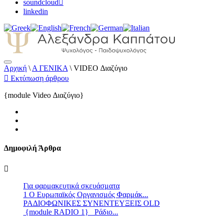
soundcloud
linkedin
Αρχική
\
Α ΓΕΝΙΚΑ
\
VIDEO Διαζύγιο
Αλεξάνδρα Καππάτου Ψυχολόγος – Παιδοψ
Εκτύπωση άρθρου
{module Video Διαζύγιο}
Δημοφιλή Άρθρα
Για φαρμακευτικά σκευάσματα
1 Ο Ευρωπαϊκός Οργανισμός Φαρμάκ...
ΡΑΔΙΟΦΩΝΙΚΕΣ ΣΥΝΕΝΤΕΥΞΕΙΣ OLD
{module RADIO 1} Ράδιο...