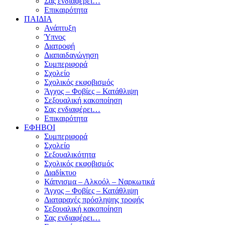
Σας ενδιαφέρει…
Επικαιρότητα
ΠΑΙΔΙΑ
Ανάπτυξη
Ύπνος
Διατροφή
Διαπαιδαγώγηση
Συμπεριφορά
Σχολείο
Σχολικός εκφοβισμός
Άγχος – Φοβίες – Κατάθλιψη
Σεξουαλική κακοποίηση
Σας ενδιαφέρει…
Επικαιρότητα
ΕΦΗΒΟΙ
Συμπεριφορά
Σχολείο
Σεξουαλικότητα
Σχολικός εκφοβισμός
Διαδίκτυο
Κάπνισμα – Αλκοόλ – Ναρκωτικά
Άγχος – Φοβίες – Κατάθλιψη
Διαταραχές πρόσληψης τροφής
Σεξουαλική κακοποίηση
Σας ενδιαφέρει…