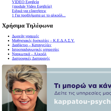
VIDEO Εφηβεία
{module Video Εφηβεία}
Ειδικά για εξαρτήσεις
1 Για προβλήματα με το αλκοόλ...
Χρήσιμα Τηλέφωνα
Δωρεάν γραμμές
Μαθησιακές δυσκολίες – Κ.Ε.Δ.Α.Σ.Υ.
Διαδίκτυο – Καταγγελίες
Ιατροπαιδαγωγικές υπηρεσίες
Ναρκωτικά – Αλκοόλ
Διατροφικές Διαταραχές