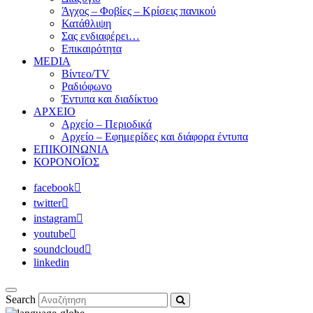
Άγχος – Φοβίες – Κρίσεις πανικού
Κατάθλιψη
Σας ενδιαφέρει…
Επικαιρότητα
MEDIA
Βίντεο/TV
Ραδιόφωνο
Έντυπα και διαδίκτυο
ΑΡΧΕΙΟ
Αρχείο – Περιοδικά
Αρχείο – Εφημερίδες και διάφορα έντυπα
ΕΠΙΚΟΙΝΩΝΙΑ
ΚΟΡΟΝΟΪΟΣ
facebook
twitter
instagram
youtube
soundcloud
linkedin
Search