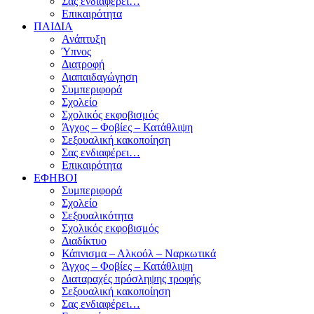
Σας ενδιαφέρει…
Επικαιρότητα
ΠΑΙΔΙΑ
Ανάπτυξη
Ύπνος
Διατροφή
Διαπαιδαγώγηση
Συμπεριφορά
Σχολείο
Σχολικός εκφοβισμός
Άγχος – Φοβίες – Κατάθλιψη
Σεξουαλική κακοποίηση
Σας ενδιαφέρει…
Επικαιρότητα
ΕΦΗΒΟΙ
Συμπεριφορά
Σχολείο
Σεξουαλικότητα
Σχολικός εκφοβισμός
Διαδίκτυο
Κάπνισμα – Αλκοόλ – Ναρκωτικά
Άγχος – Φοβίες – Κατάθλιψη
Διαταραχές πρόσληψης τροφής
Σεξουαλική κακοποίηση
Σας ενδιαφέρει…