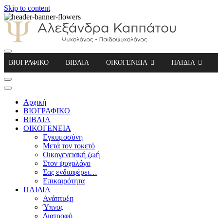
Skip to content
Αλεξάνδρα Καππάτου Ψυχολόγος – Παιδοψ
ΒΙΟΓΡΑΦΙΚΟ
ΒΙΒΛΙΑ
ΟΙΚΟΓΕΝΕΙΑ
ΠΑΙΔΙΑ
Αρχική
ΒΙΟΓΡΑΦΙΚΟ
ΒΙΒΛΙΑ
ΟΙΚΟΓΕΝΕΙΑ
Εγκυμοσύνη
Μετά τον τοκετό
Οικογενειακή ζωή
Στον ψυχολόγο
Σας ενδιαφέρει…
Επικαιρότητα
ΠΑΙΔΙΑ
Ανάπτυξη
Ύπνος
Διατροφή