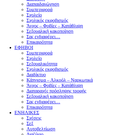
Διαπαιδαγώγηση
Συμπεριφορά
Σχολείο
Σχολικός εκφοβισμός
Άγχος – Φοβίες – Κατάθλιψη
Σεξουαλική κακοποίηση
Σας ενδιαφέρει…
Επικαιρότητα
ΕΦΗΒΟΙ
Συμπεριφορά
Σχολείο
Σεξουαλικότητα
Σχολικός εκφοβισμός
Διαδίκτυο
Κάπνισμα – Αλκοόλ – Ναρκωτικά
Άγχος – Φοβίες – Κατάθλιψη
Διαταραχές πρόσληψης τροφής
Σεξουαλική κακοποίηση
Σας ενδιαφέρει…
Επικαιρότητα
ΕΝΗΛΙΚΕΣ
Σχέσεις
Σεξ
Αυτοβελτίωση
Διαζύγιο