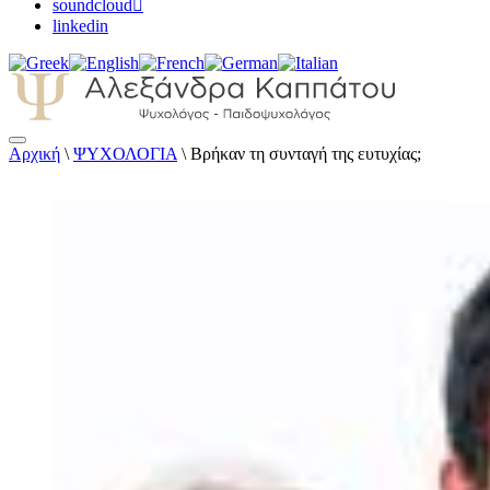
soundcloud
linkedin
Αρχική
\
ΨΥΧΟΛΟΓΙΑ
\
Βρήκαν τη συνταγή της ευτυχίας;
Αλεξάνδρα Καππάτου Ψυχολόγος – Παιδοψ