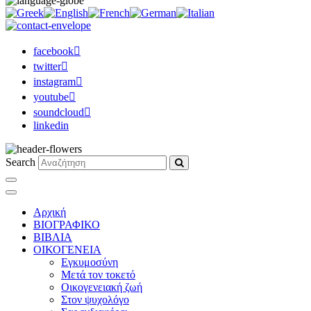
facebook
twitter
instagram
youtube
soundcloud
linkedin
Search
Αρχική
ΒΙΟΓΡΑΦΙΚΟ
ΒΙΒΛΙΑ
ΟΙΚΟΓΕΝΕΙΑ
Εγκυμοσύνη
Μετά τον τοκετό
Οικογενειακή ζωή
Στον ψυχολόγο