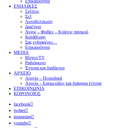
Επικαιρότητα
ΕΝΗΛΙΚΕΣ
Σχέσεις
Σεξ
Αυτοβελτίωση
Διαζύγιο
Άγχος – Φοβίες – Κρίσεις πανικού
Κατάθλιψη
Σας ενδιαφέρει…
Επικαιρότητα
MEDIA
Βίντεο/TV
Ραδιόφωνο
Έντυπα και διαδίκτυο
ΑΡΧΕΙΟ
Αρχείο – Περιοδικά
Αρχείο – Εφημερίδες και διάφορα έντυπα
ΕΠΙΚΟΙΝΩΝΙΑ
ΚΟΡΟΝΟΪΟΣ
facebook
twitter
instagram
youtube