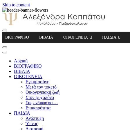
Skip to content
Αλεξάνδρα Καππάτου Ψυχολόγος – Παιδοψ
ΒΙΟΓΡΑΦΙΚΟ
ΒΙΒΛΙΑ
ΟΙΚΟΓΕΝΕΙΑ
ΠΑΙΔΙΑ
Αρχική
ΒΙΟΓΡΑΦΙΚΟ
ΒΙΒΛΙΑ
ΟΙΚΟΓΕΝΕΙΑ
Εγκυμοσύνη
Μετά τον τοκετό
Οικογενειακή ζωή
Στον ψυχολόγο
Σας ενδιαφέρει…
Επικαιρότητα
ΠΑΙΔΙΑ
Ανάπτυξη
Ύπνος
Διατροφή