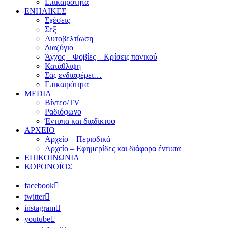
Επικαιρότητα
ΕΝΗΛΙΚΕΣ
Σχέσεις
Σεξ
Αυτοβελτίωση
Διαζύγιο
Άγχος – Φοβίες – Κρίσεις πανικού
Κατάθλιψη
Σας ενδιαφέρει…
Επικαιρότητα
MEDIA
Βίντεο/TV
Ραδιόφωνο
Έντυπα και διαδίκτυο
ΑΡΧΕΙΟ
Αρχείο – Περιοδικά
Αρχείο – Εφημερίδες και διάφορα έντυπα
ΕΠΙΚΟΙΝΩΝΙΑ
ΚΟΡΟΝΟΪΟΣ
facebook
twitter
instagram
youtube