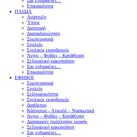
Σας ενδιαφέρει…
Επικαιρότητα
ΠΑΙΔΙΑ
Ανάπτυξη
Ύπνος
Διατροφή
Διαπαιδαγώγηση
Συμπεριφορά
Σχολείο
Σχολικός εκφοβισμός
Άγχος – Φοβίες – Κατάθλιψη
Σεξουαλική κακοποίηση
Σας ενδιαφέρει…
Επικαιρότητα
ΕΦΗΒΟΙ
Συμπεριφορά
Σχολείο
Σεξουαλικότητα
Σχολικός εκφοβισμός
Διαδίκτυο
Κάπνισμα – Αλκοόλ – Ναρκωτικά
Άγχος – Φοβίες – Κατάθλιψη
Διαταραχές πρόσληψης τροφής
Σεξουαλική κακοποίηση
Σας ενδιαφέρει…