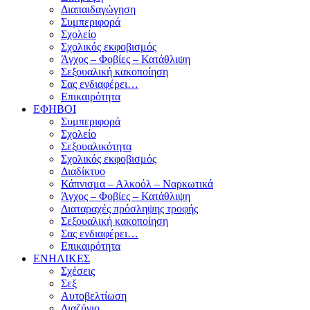
Διαπαιδαγώγηση
Συμπεριφορά
Σχολείο
Σχολικός εκφοβισμός
Άγχος – Φοβίες – Κατάθλιψη
Σεξουαλική κακοποίηση
Σας ενδιαφέρει…
Επικαιρότητα
ΕΦΗΒΟΙ
Συμπεριφορά
Σχολείο
Σεξουαλικότητα
Σχολικός εκφοβισμός
Διαδίκτυο
Κάπνισμα – Αλκοόλ – Ναρκωτικά
Άγχος – Φοβίες – Κατάθλιψη
Διαταραχές πρόσληψης τροφής
Σεξουαλική κακοποίηση
Σας ενδιαφέρει…
Επικαιρότητα
ΕΝΗΛΙΚΕΣ
Σχέσεις
Σεξ
Αυτοβελτίωση
Διαζύγιο