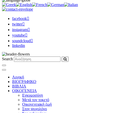
facebook
twitter
instagram
youtube
soundcloud
linkedin
Search
Αρχική
ΒΙΟΓΡΑΦΙΚΟ
ΒΙΒΛΙΑ
ΟΙΚΟΓΕΝΕΙΑ
Εγκυμοσύνη
Μετά τον τοκετό
Οικογενειακή ζωή
Στον ψυχολόγο