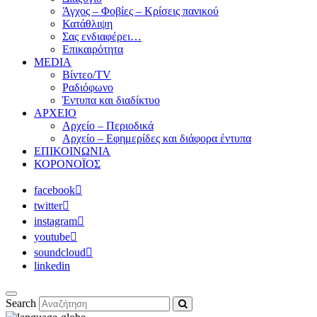
Άγχος – Φοβίες – Κρίσεις πανικού
Κατάθλιψη
Σας ενδιαφέρει…
Επικαιρότητα
MEDIA
Βίντεο/TV
Ραδιόφωνο
Έντυπα και διαδίκτυο
ΑΡΧΕΙΟ
Αρχείο – Περιοδικά
Αρχείο – Εφημερίδες και διάφορα έντυπα
ΕΠΙΚΟΙΝΩΝΙΑ
ΚΟΡΟΝΟΪΟΣ
facebook
twitter
instagram
youtube
soundcloud
linkedin
Search