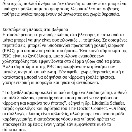
Δυστυχώς, πολλοί άνθρωποι δεν συνειδητοποιούν πότε μπορεί να
υπάρχει πρόβλημα με το ήπαρ τους. Ως αποτέλεσμα, σοβαρές
παθήσεις υγείας παραμένουν αδιάγνωστες και χωρίς θεραπεία.
Συσσώρευση πλάκας στα βλέφαρα
Η συσσώρευση κιτρινωπής πλάκας στα βλέφαρα, ή κάτω από τα
μάτια μπορεί να μην είναι φυσιολογικές… τσίμπλες. Σε ορισμένες
περιπτώσεις, μπορεί να υποδεικνύει πρωτοπαθή χολική κίρρωση
(PBC), μια αυτοάνοση νόσο του ήπατος. Ένα κοινό σύμπτωμα της
PBC είναι το ξανθέλασμα, μια συλλογή εναποθέσεων
χοληστερόλης που εμφανίζονται στο δέρμα γύρω από τα μάτια.
Άλλα συμπτώματα της PBC περιλαμβάνουν κιτρίνισμα των
ματιών, κνησμό και κόπωση. Εάν αφεθεί χωρίς θεραπεία, αυτή η
κατάσταση μπορεί να οδηγήσει σε κίρρωση (ουλές ήπατος),
γαστρεντερική αιμορραγία και ηπατική ανεπάρκεια.
“Το ξανθέλασμα προκαλείται από αυξημένα λιπίδια (λίπη), πιθανό
σημάδι λιπώδους ηπατικής νόσου που μπορεί να οδηγήσει σε
κίρρωση και καρκίνο του ήπατος”, εξηγεί η δρ. Liudmila Schafer,
ιατρός ογκολόγος και ιδρύτρια του The Doctor Connect. «Οι ίδιες
οι συλλογές πλάκας είναι αβλαβείς, αλλά μπορεί να είναι σημάδι
καρδιαγγειακής, ή αυτοάνοσης νόσου και γι’ αυτό πρέπει να
επισκεφτείτε αμέσως έναν γιατρό εάν εμφανίσετε αυτό το
σύμπτωμα«.