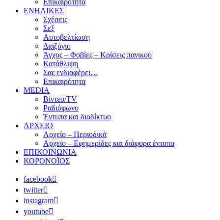
Επικαιρότητα
ΕΝΗΛΙΚΕΣ
Σχέσεις
Σεξ
Αυτοβελτίωση
Διαζύγιο
Άγχος – Φοβίες – Κρίσεις πανικού
Κατάθλιψη
Σας ενδιαφέρει…
Επικαιρότητα
MEDIA
Βίντεο/TV
Ραδιόφωνο
Έντυπα και διαδίκτυο
ΑΡΧΕΙΟ
Αρχείο – Περιοδικά
Αρχείο – Εφημερίδες και διάφορα έντυπα
ΕΠΙΚΟΙΝΩΝΙΑ
ΚΟΡΟΝΟΪΟΣ
facebook
twitter
instagram
youtube