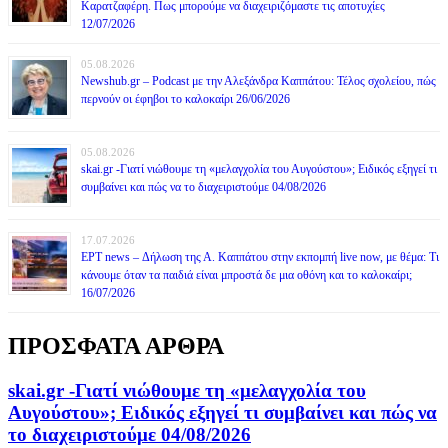
Καρατζαφέρη. Πως μπορούμε να διαχειριζόμαστε τις αποτυχίες
12/07/2026
05.08.2026
Newshub.gr – Podcast με την Αλεξάνδρα Καππάτου: Τέλος σχολείου, πώς
περνούν οι έφηβοι το καλοκαίρι 26/06/2026
05.08.2026
skai.gr -Γιατί νιώθουμε τη «μελαγχολία του Αυγούστου»; Ειδικός εξηγεί τι
συμβαίνει και πώς να το διαχειριστούμε 04/08/2026
17.07.2026
ΕΡΤ news – Δήλωση της Α. Καππάτου στην εκπομπή live now, με θέμα: Τι
κάνουμε όταν τα παιδιά είναι μπροστά δε μια οθόνη και το καλοκαίρι;
16/07/2026
ΠΡΟΣΦΑΤΑ ΑΡΘΡΑ
skai.gr -Γιατί νιώθουμε τη «μελαγχολία του
Αυγούστου»; Ειδικός εξηγεί τι συμβαίνει και πώς να
το διαχειριστούμε 04/08/2026