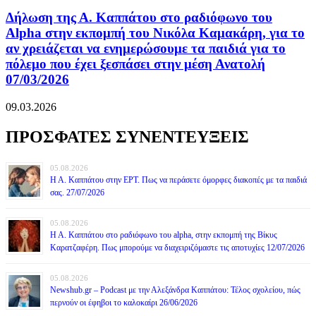
Δήλωση της Α. Καππάτου στο ραδιόφωνο του
Alpha στην εκπομπή του Νικόλα Καμακάρη, για το
αν χρειάζεται να ενημερώσουμε τα παιδιά για το
πόλεμο που έχει ξεσπάσει στην μέση Ανατολή
07/03/2026
09.03.2026
ΠΡΟΣΦΑΤΕΣ ΣΥΝΕΝΤΕΥΞΕΙΣ
05.08.2026
Η Α. Καππάτου στην ΕΡΤ. Πως να περάσετε όμορφες διακοπές με τα παιδιά
σας. 27/07/2026
05.08.2026
Η Α. Καππάτου στο ραδιόφωνο του alpha, στην εκπομπή της Βίκυς
Καρατζαφέρη. Πως μπορούμε να διαχειριζόμαστε τις αποτυχίες 12/07/2026
05.08.2026
Newshub.gr – Podcast με την Αλεξάνδρα Καππάτου: Τέλος σχολείου, πώς
περνούν οι έφηβοι το καλοκαίρι 26/06/2026