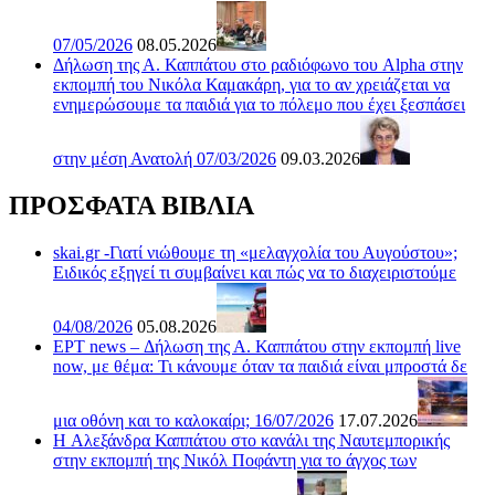
07/05/2026
08.05.2026
Δήλωση της Α. Καππάτου στο ραδιόφωνο του Alpha στην
εκπομπή του Νικόλα Καμακάρη, για το αν χρειάζεται να
ενημερώσουμε τα παιδιά για το πόλεμο που έχει ξεσπάσει
στην μέση Ανατολή 07/03/2026
09.03.2026
ΠΡΟΣΦΑΤΑ ΒΙΒΛΙΑ
skai.gr -Γιατί νιώθουμε τη «μελαγχολία του Αυγούστου»;
Ειδικός εξηγεί τι συμβαίνει και πώς να το διαχειριστούμε
04/08/2026
05.08.2026
ΕΡΤ news – Δήλωση της Α. Καππάτου στην εκπομπή live
now, με θέμα: Τι κάνουμε όταν τα παιδιά είναι μπροστά δε
μια οθόνη και το καλοκαίρι; 16/07/2026
17.07.2026
H Αλεξάνδρα Καππάτου στο κανάλι της Ναυτεμπορικής
στην εκπομπή της Νικόλ Ποφάντη για το άγχος των