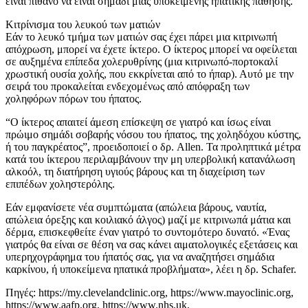
είναι πιθανό να είναι σημάδι μιας υποκείμενης ηπατικής πάθησης.
Κιτρίνισμα του λευκού των ματιών
Εάν το λευκό τμήμα των ματιών σας έχει πάρει μια κιτρινωπή
απόχρωση, μπορεί να έχετε ίκτερο. Ο ίκτερος μπορεί να οφείλεται
σε αυξημένα επίπεδα χολερυθρίνης (μια κιτρινωπό-πορτοκαλί
χρωστική ουσία χολής, που εκκρίνεται από το ήπαρ). Αυτό με την
σειρά του προκαλείται ενδεχομένως από απόφραξη των
χοληφόρων πόρων του ήπατος.
“Ο ίκτερος απαιτεί άμεση επίσκεψη σε γιατρό και ίσως είναι
πρώιμο σημάδι σοβαρής νόσου του ήπατος, της χοληδόχου κύστης,
ή του παγκρέατος”, προειδοποιεί ο δρ. Allen. Τα προληπτικά μέτρα
κατά του ίκτερου περιλαμβάνουν την μη υπερβολική κατανάλωση
αλκοόλ, τη διατήρηση υγιούς βάρους και τη διαχείριση των
επιπέδων χοληστερόλης.
Εάν εμφανίσετε νέα συμπτώματα (απώλεια βάρους, ναυτία,
απώλεια όρεξης και κοιλιακό άλγος) μαζί με κιτρινωπά μάτια και
δέρμα, επισκεφθείτε έναν γιατρό το συντομότερο δυνατό. «Ένας
γιατρός θα είναι σε θέση να σας κάνει αιματολογικές εξετάσεις και
υπερηχογράφημα του ήπατός σας, για να αναζητήσει σημάδια
καρκίνου, ή υποκείμενα ηπατικά προβλήματα», λέει η δρ. Schafer.
Πηγές: https://my.clevelandclinic.org, https://www.mayoclinic.org,
https://www.aafp.org, https://www.nhs.uk,