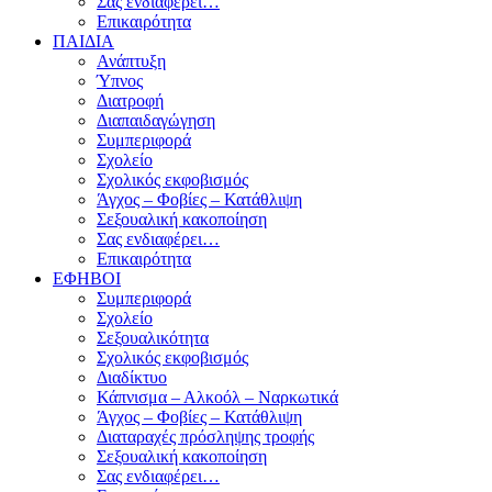
Σας ενδιαφέρει…
Επικαιρότητα
ΠΑΙΔΙΑ
Ανάπτυξη
Ύπνος
Διατροφή
Διαπαιδαγώγηση
Συμπεριφορά
Σχολείο
Σχολικός εκφοβισμός
Άγχος – Φοβίες – Κατάθλιψη
Σεξουαλική κακοποίηση
Σας ενδιαφέρει…
Επικαιρότητα
ΕΦΗΒΟΙ
Συμπεριφορά
Σχολείο
Σεξουαλικότητα
Σχολικός εκφοβισμός
Διαδίκτυο
Κάπνισμα – Αλκοόλ – Ναρκωτικά
Άγχος – Φοβίες – Κατάθλιψη
Διαταραχές πρόσληψης τροφής
Σεξουαλική κακοποίηση
Σας ενδιαφέρει…