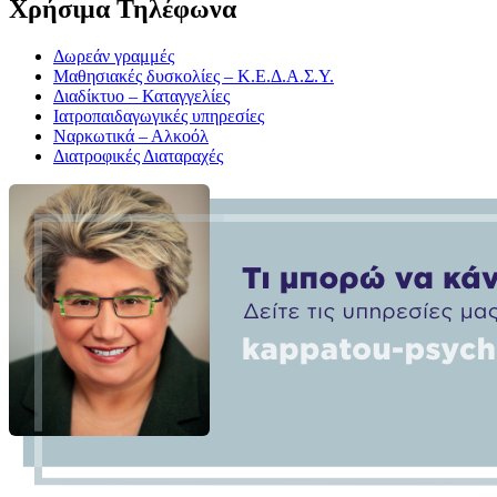
Χρήσιμα Τηλέφωνα
Δωρεάν γραμμές
Μαθησιακές δυσκολίες – Κ.Ε.Δ.Α.Σ.Υ.
Διαδίκτυο – Καταγγελίες
Ιατροπαιδαγωγικές υπηρεσίες
Ναρκωτικά – Αλκοόλ
Διατροφικές Διαταραχές