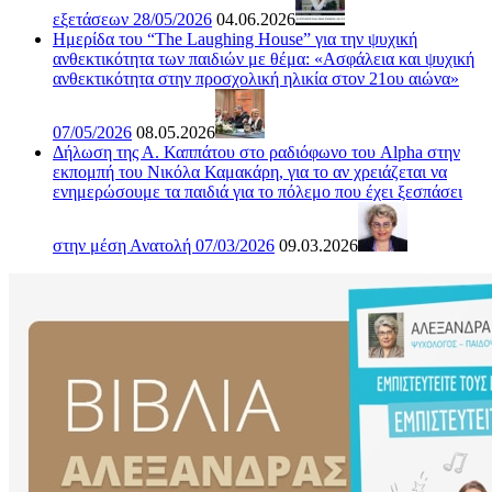
εξετάσεων 28/05/2026
04.06.2026
Ημερίδα του “The Laughing House” για την ψυχική
ανθεκτικότητα των παιδιών με θέμα: «Ασφάλεια και ψυχική
ανθεκτικότητα στην προσχολική ηλικία στον 21ου αιώνα»
07/05/2026
08.05.2026
Δήλωση της Α. Καππάτου στο ραδιόφωνο του Alpha στην
εκπομπή του Νικόλα Καμακάρη, για το αν χρειάζεται να
ενημερώσουμε τα παιδιά για το πόλεμο που έχει ξεσπάσει
στην μέση Ανατολή 07/03/2026
09.03.2026