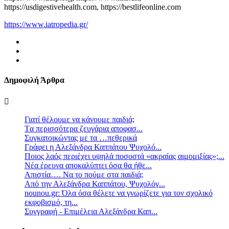
https://usdigestivehealth.com, https://bestlifeonline.com
https://www.iatropedia.gr/
Δημοφιλή Άρθρα
Γιατί θέλουμε να κάνουμε παιδιά;
Tα περισσότερα ζευγάρια αποφασ...
Συγκατοικώντας με τα …πεθερικά
Γράφει η Αλεξάνδρα Καππάτου Ψυχολό...
Ποιος λαός περιέχει υψηλά ποσοστά «ακραίας αιμομιξίας»;...
Νέα έρευνα αποκαλύπτει όσα θα ήθε...
Απιστία…. Να το πούμε στα παιδιά;
Από την Αλεξάνδρα Καππάτου, Ψυχολόγ...
nounou.gr: Όλα όσα θέλετε να γνωρίζετε για τον σχολικό
εκφοβισμό, τη...
Συγγραφή - Επιμέλεια Αλεξάνδρα Καπ...