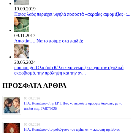
19.09.2019
Ποιος λαός περιέχει υψηλά ποσοστά «ακραίας αιμομιξίας»;...
09.11.2017
Απιστία…. Να το πούμε στα παιδιά;
20.05.2024
nounou.gr: Όλα όσα θέλετε να γνωρίζετε για τον σχολικό
εκφοβισμό, την πρόληψη και την αν...
ΠΡΟΣΦΑΤΑ ΑΡΘΡΑ
05.08.2026
Η Α. Καππάτου στην ΕΡΤ. Πως να περάσετε όμορφες διακοπές με τα
παιδιά σας. 27/07/2026
05.08.2026
Η Α. Καππάτου στο ραδιόφωνο του alpha, στην εκπομπή της Βίκυς