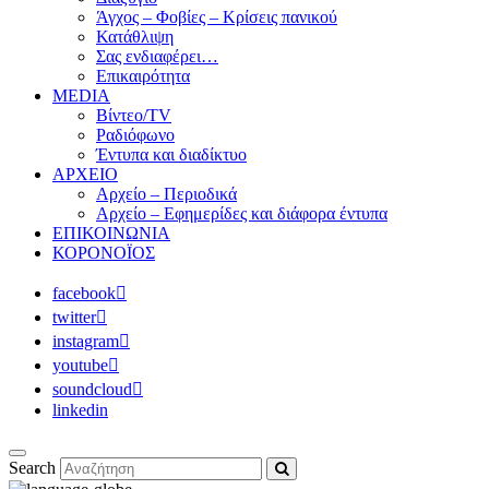
Άγχος – Φοβίες – Κρίσεις πανικού
Κατάθλιψη
Σας ενδιαφέρει…
Επικαιρότητα
MEDIA
Βίντεο/TV
Ραδιόφωνο
Έντυπα και διαδίκτυο
ΑΡΧΕΙΟ
Αρχείο – Περιοδικά
Αρχείο – Εφημερίδες και διάφορα έντυπα
ΕΠΙΚΟΙΝΩΝΙΑ
ΚΟΡΟΝΟΪΟΣ
facebook
twitter
instagram
youtube
soundcloud
linkedin
Search