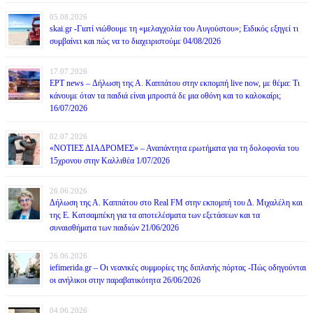
05.08.2026
skai.gr -Γιατί νιώθουμε τη «μελαγχολία του Αυγούστου»; Ειδικός εξηγεί τι
συμβαίνει και πώς να το διαχειριστούμε 04/08/2026
17.07.2026
ΕΡΤ news – Δήλωση της Α. Καππάτου στην εκπομπή live now, με θέμα: Τι
κάνουμε όταν τα παιδιά είναι μπροστά δε μια οθόνη και το καλοκαίρι;
16/07/2026
02.07.2026
«ΝΟΤΙΕΣ ΔΙΑΔΡΟΜΕΣ» – Αναπάντητα ερωτήματα για τη δολοφονία του
15χρονου στην Καλλιθέα 1/07/2026
26.06.2026
Δήλωση της Α. Καππάτου στο Real FM στην εκπομπή του Δ. Μιχαλέλη και
της Ε. Κατσαμπέκη για τα αποτελέσματα των εξετάσεων και τα
συναισθήματα των παιδιών 21/06/2026
26.06.2026
iefimerida.gr – Οι νεανικές συμμορίες της διπλανής πόρτας -Πώς οδηγούνται
οι ανήλικοι στην παραβατικότητα 26/06/2026
04.06.2026