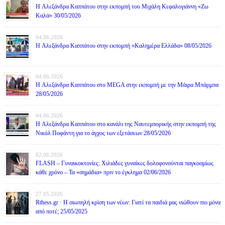
H Αλεξάνδρα Καππάτου στην εκπομπή του Μιχάλη Κεφαλογιάννη «Ζω
Καλά» 30/05/2026
04.06.2026
H Αλεξάνδρα Καππάτου στην εκπομπή «Καλημέρα Ελλάδα» 08/05/2026
04.06.2026
H Αλεξάνδρα Καππάτου στο MEGA στην εκπομπή με την Μάιρα Mπάρμπα
28/05/2026
04.06.2026
H Αλεξάνδρα Καππάτου στο κανάλι της Ναυτεμπορικής στην εκπομπή της
Νικόλ Ποφάντη για το άγχος των εξετάσεων 28/05/2026
02.06.2026
FLASH – Γυναικοκτονίες: Χιλιάδες γυναίκες δολοφονούνται παγκοσμίως
κάθε χρόνο – Τα «σημάδια» πριν το έγκλημα 02/06/2026
27.05.2026
Rthess.gr · Η σιωπηλή κρίση των νέων: Γιατί τα παιδιά μας νιώθουν πιο μόνα
από ποτέ; 25/05/2025