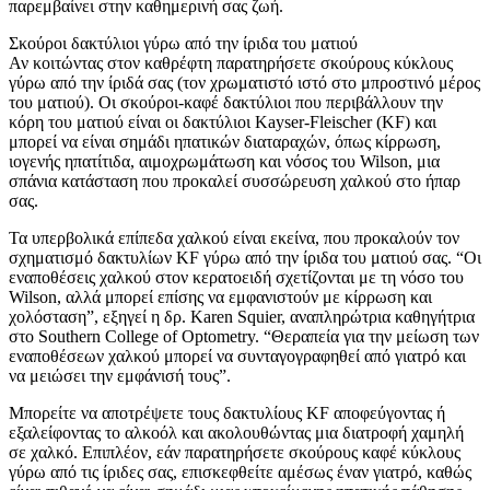
παρεμβαίνει στην καθημερινή σας ζωή.
Σκούροι δακτύλιοι γύρω από την ίριδα του ματιού
Αν κοιτώντας στον καθρέφτη παρατηρήσετε σκούρους κύκλους
γύρω από την ίριδά σας (τον χρωματιστό ιστό στο μπροστινό μέρος
του ματιού). Οι σκούροι-καφέ δακτύλιοι που περιβάλλουν την
κόρη του ματιού είναι οι δακτύλιοι Kayser-Fleischer (KF) και
μπορεί να είναι σημάδι ηπατικών διαταραχών, όπως κίρρωση,
ιογενής ηπατίτιδα, αιμοχρωμάτωση και νόσος του Wilson, μια
σπάνια κατάσταση που προκαλεί συσσώρευση χαλκού στο ήπαρ
σας.
Τα υπερβολικά επίπεδα χαλκού είναι εκείνα, που προκαλούν τον
σχηματισμό δακτυλίων KF γύρω από την ίριδα του ματιού σας. “Οι
εναποθέσεις χαλκού στον κερατοειδή σχετίζονται με τη νόσο του
Wilson, αλλά μπορεί επίσης να εμφανιστούν με κίρρωση και
χολόσταση”, εξηγεί η δρ. Karen Squier, αναπληρώτρια καθηγήτρια
στο Southern College of Optometry. “Θεραπεία για την μείωση των
εναποθέσεων χαλκού μπορεί να συνταγογραφηθεί από γιατρό και
να μειώσει την εμφάνισή τους”.
Μπορείτε να αποτρέψετε τους δακτυλίους KF αποφεύγοντας ή
εξαλείφοντας το αλκοόλ και ακολουθώντας μια διατροφή χαμηλή
σε χαλκό. Επιπλέον, εάν παρατηρήσετε σκούρους καφέ κύκλους
γύρω από τις ίριδες σας, επισκεφθείτε αμέσως έναν γιατρό, καθώς