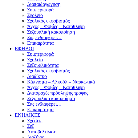
Διαπαιδαγώγηση
Συμπεριφορά
Σχολείο
Σχολικός εκφοβισμός
Άγχος – Φοβίες – Κατάθλιψη
Σεξουαλική κακοποίηση
Σας ενδιαφέρει…
Επικαιρότητα
ΕΦΗΒΟΙ
Συμπεριφορά
Σχολείο
Σεξουαλικότητα
Σχολικός εκφοβισμός
Διαδίκτυο
Κάπνισμα – Αλκοόλ – Ναρκωτικά
Άγχος – Φοβίες – Κατάθλιψη
Διαταραχές πρόσληψης τροφής
Σεξουαλική κακοποίηση
Σας ενδιαφέρει…
Επικαιρότητα
ΕΝΗΛΙΚΕΣ
Σχέσεις
Σεξ
Αυτοβελτίωση
Διαζύγιο