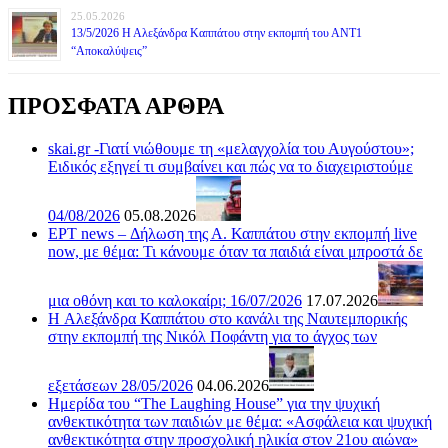
25.05.2026
13/5/2026 Η Αλεξάνδρα Καππάτου στην εκπομπή του ΑΝΤ1
“Αποκαλύψεις”
ΠΡΟΣΦΑΤΑ ΑΡΘΡΑ
skai.gr -Γιατί νιώθουμε τη «μελαγχολία του Αυγούστου»;
Ειδικός εξηγεί τι συμβαίνει και πώς να το διαχειριστούμε
04/08/2026
05.08.2026
ΕΡΤ news – Δήλωση της Α. Καππάτου στην εκπομπή live
now, με θέμα: Τι κάνουμε όταν τα παιδιά είναι μπροστά δε
μια οθόνη και το καλοκαίρι; 16/07/2026
17.07.2026
H Αλεξάνδρα Καππάτου στο κανάλι της Ναυτεμπορικής
στην εκπομπή της Νικόλ Ποφάντη για το άγχος των
εξετάσεων 28/05/2026
04.06.2026
Ημερίδα του “The Laughing House” για την ψυχική
ανθεκτικότητα των παιδιών με θέμα: «Ασφάλεια και ψυχική
ανθεκτικότητα στην προσχολική ηλικία στον 21ου αιώνα»