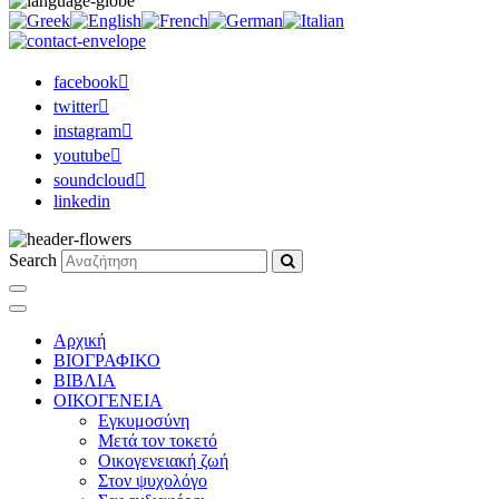
facebook
twitter
instagram
youtube
soundcloud
linkedin
Search
Αρχική
ΒΙΟΓΡΑΦΙΚΟ
ΒΙΒΛΙΑ
ΟΙΚΟΓΕΝΕΙΑ
Εγκυμοσύνη
Μετά τον τοκετό
Οικογενειακή ζωή
Στον ψυχολόγο