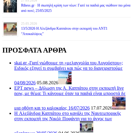
27.05.2026
Rthess.gr · Η σιωπηλή κρίση των νέων: Γιατί τα παιδιά μας νιώθουν πιο μόνα
από ποτέ; 25/05/2025
25.05.2026
13/5/2026 Η Αλεξάνδρα Καππάτου στην εκπομπή του ΑΝΤ1
“Αποκαλύψεις”
ΠΡΟΣΦΑΤΑ ΑΡΘΡΑ
skai.gr -Γιατί νιώθουμε τη «μελαγχολία του Αυγούστου»;
Ειδικός εξηγεί τι συμβαίνει και πώς να το διαχειριστούμε
04/08/2026
05.08.2026
ΕΡΤ news – Δήλωση της Α. Καππάτου στην εκπομπή live
now, με θέμα: Τι κάνουμε όταν τα παιδιά είναι μπροστά δε
μια οθόνη και το καλοκαίρι; 16/07/2026
17.07.2026
H Αλεξάνδρα Καππάτου στο κανάλι της Ναυτεμπορικής
στην εκπομπή της Νικόλ Ποφάντη για το άγχος των