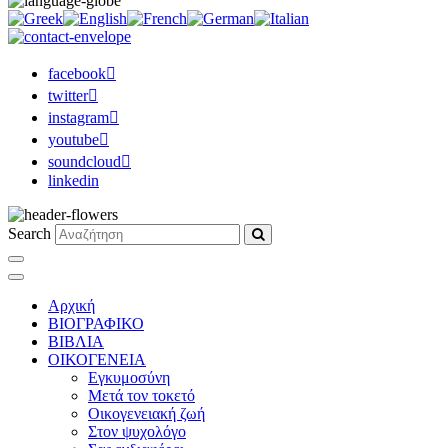
facebook
twitter
instagram
youtube
soundcloud
linkedin
Search
Αρχική
ΒΙΟΓΡΑΦΙΚΟ
ΒΙΒΛΙΑ
ΟΙΚΟΓΕΝΕΙΑ
Εγκυμοσύνη
Μετά τον τοκετό
Οικογενειακή ζωή
Στον ψυχολόγο