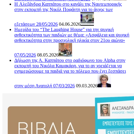
H Αλεξάνδρα Καππάτου στο κανάλι της Ναυτεμπορικής
στην εκπομπή της Νικόλ Ποφάντη για το άγχος των
εξετάσεων 28/05/2026
04.06.2026
Ημερίδα του “The Laughing House” για την ψυχική
ανθεκτικότητα των παιδιών με θέμα: «Ασφάλεια και ψυχική
ανθεκτικότητα στην προσχολική ηλικία στον 21ου αιώνα»
07/05/2026
08.05.2026
Δήλωση της Α. Καππάτου στο ραδιόφωνο του Alpha στην
εκπομπή του Νικόλα Καμακάρη, για το αν χρειάζεται να
ενημερώσουμε τα παιδιά για το πόλεμο που έχει ξεσπάσει
στην μέση Ανατολή 07/03/2026
09.03.2026