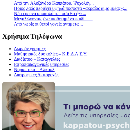
Από την Αλεξάνδρα Καππάτου, Ψυχολόγ...
Ποιος λαός περιέχει υψηλά ποσοστά «ακραίας αιμομιξίας»;...
Νέα έρευνα αποκαλύπτει όσα θα ήθε...
Mεγαλώνοντας ένα υιοθετημένο παιδί…...
Aπό νωρίς οι θετοί γονείς αντιμετω...
Χρήσιμα Τηλέφωνα
Δωρεάν γραμμές
Μαθησιακές δυσκολίες – Κ.Ε.Δ.Α.Σ.Υ.
Διαδίκτυο – Καταγγελίες
Ιατροπαιδαγωγικές υπηρεσίες
Ναρκωτικά – Αλκοόλ
Διατροφικές Διαταραχές