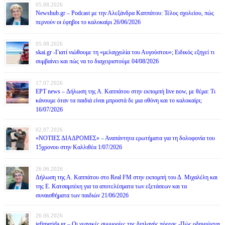
05.08.2026
Newshub.gr – Podcast με την Αλεξάνδρα Καππάτου: Τέλος σχολείου, πώς
περνούν οι έφηβοι το καλοκαίρι 26/06/2026
05.08.2026
skai.gr -Γιατί νιώθουμε τη «μελαγχολία του Αυγούστου»; Ειδικός εξηγεί τι
συμβαίνει και πώς να το διαχειριστούμε 04/08/2026
17.07.2026
ΕΡΤ news – Δήλωση της Α. Καππάτου στην εκπομπή live now, με θέμα: Τι
κάνουμε όταν τα παιδιά είναι μπροστά δε μια οθόνη και το καλοκαίρι;
16/07/2026
02.07.2026
«ΝΟΤΙΕΣ ΔΙΑΔΡΟΜΕΣ» – Αναπάντητα ερωτήματα για τη δολοφονία του
15χρονου στην Καλλιθέα 1/07/2026
26.06.2026
Δήλωση της Α. Καππάτου στο Real FM στην εκπομπή του Δ. Μιχαλέλη και
της Ε. Κατσαμπέκη για τα αποτελέσματα των εξετάσεων και τα
συναισθήματα των παιδιών 21/06/2026
26.06.2026
iefimerida.gr – Οι νεανικές συμμορίες της διπλανής πόρτας -Πώς οδηγούνται