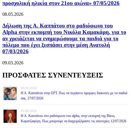
προσχολική ηλικία στον 21ου αιώνα» 07/05/2026
08.05.2026
Δήλωση της Α. Καππάτου στο ραδιόφωνο του
Alpha στην εκπομπή του Νικόλα Καμακάρη, για το
αν χρειάζεται να ενημερώσουμε τα παιδιά για το
πόλεμο που έχει ξεσπάσει στην μέση Ανατολή
07/03/2026
09.03.2026
ΠΡΟΣΦΑΤΕΣ ΣΥΝΕΝΤΕΥΞΕΙΣ
05.08.2026
Η Α. Καππάτου στην ΕΡΤ. Πως να περάσετε όμορφες διακοπές με τα παιδιά
σας. 27/07/2026
05.08.2026
Η Α. Καππάτου στο ραδιόφωνο του alpha, στην εκπομπή της Βίκυς
Καρατζαφέρη. Πως μπορούμε να διαχειριζόμαστε τις αποτυχίες 12/07/2026