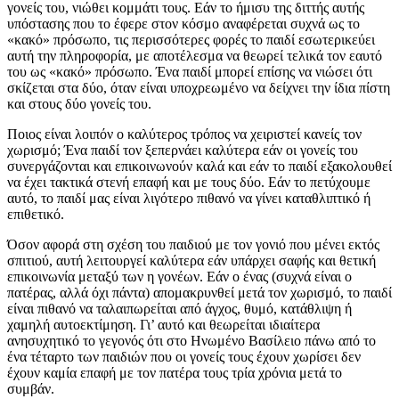
γονείς του, νιώθει κομμάτι τους. Εάν το ήμισυ της διττής αυτής
υπόστασης που το έφερε στον κόσμο αναφέρεται συχνά ως το
«κακό» πρόσωπο, τις περισσότερες φορές το παιδί εσωτερικεύει
αυτή την πληροφορία, με αποτέλεσμα να θεωρεί τελικά τον εαυτό
του ως «κακό» πρόσωπο. Ένα παιδί μπορεί επίσης να νιώσει ότι
σκίζεται στα δύο, όταν είναι υποχρεωμένο να δείχνει την ίδια πίστη
και στους δύο γονείς του.
Ποιος είναι λοιπόν ο καλύτερος τρόπος να χειριστεί κανείς τον
χωρισμό; Ένα παιδί τον ξεπερνάει καλύτερα εάν οι γονείς του
συνεργάζονται και επικοινωνούν καλά και εάν το παιδί εξακολουθεί
να έχει τακτικά στενή επαφή και με τους δύο. Εάν το πετύχουμε
αυτό, το παιδί μας είναι λιγότερο πιθανό να γίνει καταθλιπτικό ή
επιθετικό.
Όσον αφορά στη σχέση του παιδιού με τον γονιό που μένει εκτός
σπιτιού, αυτή λειτουργεί καλύτερα εάν υπάρχει σαφής και θετική
επικοινωνία μεταξύ των η γονέων. Εάν ο ένας (συχνά είναι ο
πατέρας, αλλά όχι πάντα) απομακρυνθεί μετά τον χωρισμό, το παιδί
είναι πιθανό να ταλαιπωρείται από άγχος, θυμό, κατάθλιψη ή
χαμηλή αυτοεκτίμηση. Γι’ αυτό και θεωρείται ιδιαίτερα
ανησυχητικό το γεγονός ότι στο Ηνωμένο Βασίλειο πάνω από το
ένα τέταρτο των παιδιών που οι γονείς τους έχουν χωρίσει δεν
έχουν καμία επαφή με τον πατέρα τους τρία χρόνια μετά το
συμβάν.