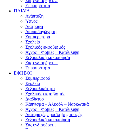
Σας ενδιαφέρει…
Επικαιρότητα
ΠΑΙΔΙΑ
Ανάπτυξη
Ύπνος
Διατροφή
Διαπαιδαγώγηση
Συμπεριφορά
Σχολείο
Σχολικός εκφοβισμός
Άγχος – Φοβίες – Κατάθλιψη
Σεξουαλική κακοποίηση
Σας ενδιαφέρει…
Επικαιρότητα
ΕΦΗΒΟΙ
Συμπεριφορά
Σχολείο
Σεξουαλικότητα
Σχολικός εκφοβισμός
Διαδίκτυο
Κάπνισμα – Αλκοόλ – Ναρκωτικά
Άγχος – Φοβίες – Κατάθλιψη
Διαταραχές πρόσληψης τροφής
Σεξουαλική κακοποίηση
Σας ενδιαφέρει…