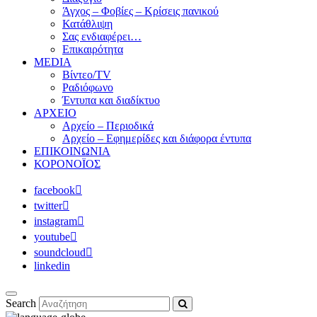
Άγχος – Φοβίες – Κρίσεις πανικού
Κατάθλιψη
Σας ενδιαφέρει…
Επικαιρότητα
MEDIA
Βίντεο/TV
Ραδιόφωνο
Έντυπα και διαδίκτυο
ΑΡΧΕΙΟ
Αρχείο – Περιοδικά
Αρχείο – Εφημερίδες και διάφορα έντυπα
ΕΠΙΚΟΙΝΩΝΙΑ
ΚΟΡΟΝΟΪΟΣ
facebook
twitter
instagram
youtube
soundcloud
linkedin
Search