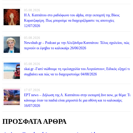
05.08.2026
Η Α. Καππάτου στο ραδιόφωνο του alpha, στην εκπομπή της Βίκυς
Καρατζαφέρη. Πως μπορούμε να διαχειριζόμαστε τις αποτυχίες
12/07/2026
05.08.2026
Newshub.gr – Podcast με την Αλεξάνδρα Καππάτου: Τέλος σχολείου, πώς
περνούν οι έφηβοι το καλοκαίρι 26/06/2026
05.08.2026
skai.gr -Γιατί νιώθουμε τη «μελαγχολία του Αυγούστου»; Ειδικός εξηγεί τι
συμβαίνει και πώς να το διαχειριστούμε 04/08/2026
17.07.2026
ΕΡΤ news – Δήλωση της Α. Καππάτου στην εκπομπή live now, με θέμα: Τι
κάνουμε όταν τα παιδιά είναι μπροστά δε μια οθόνη και το καλοκαίρι;
16/07/2026
ΠΡΟΣΦΑΤΑ ΑΡΘΡΑ