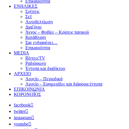
Επικαιρότητα
ΕΝΗΛΙΚΕΣ
Σχέσεις
Σεξ
Αυτοβελτίωση
Διαζύγιο
Άγχος – Φοβίες – Κρίσεις πανικού
Κατάθλιψη
Σας ενδιαφέρει…
Επικαιρότητα
MEDIA
Βίντεο/TV
Ραδιόφωνο
Έντυπα και διαδίκτυο
ΑΡΧΕΙΟ
Αρχείο – Περιοδικά
Αρχείο – Εφημερίδες και διάφορα έντυπα
ΕΠΙΚΟΙΝΩΝΙΑ
ΚΟΡΟΝΟΪΟΣ
facebook
twitter
instagram
youtube