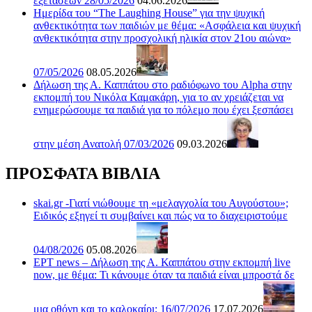
εξετάσεων 28/05/2026
04.06.2026
Ημερίδα του “The Laughing House” για την ψυχική
ανθεκτικότητα των παιδιών με θέμα: «Ασφάλεια και ψυχική
ανθεκτικότητα στην προσχολική ηλικία στον 21ου αιώνα»
07/05/2026
08.05.2026
Δήλωση της Α. Καππάτου στο ραδιόφωνο του Alpha στην
εκπομπή του Νικόλα Καμακάρη, για το αν χρειάζεται να
ενημερώσουμε τα παιδιά για το πόλεμο που έχει ξεσπάσει
στην μέση Ανατολή 07/03/2026
09.03.2026
ΠΡΟΣΦΑΤΑ ΒΙΒΛΙΑ
skai.gr -Γιατί νιώθουμε τη «μελαγχολία του Αυγούστου»;
Ειδικός εξηγεί τι συμβαίνει και πώς να το διαχειριστούμε
04/08/2026
05.08.2026
ΕΡΤ news – Δήλωση της Α. Καππάτου στην εκπομπή live
now, με θέμα: Τι κάνουμε όταν τα παιδιά είναι μπροστά δε
μια οθόνη και το καλοκαίρι; 16/07/2026
17.07.2026