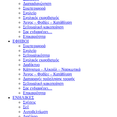
Διαπαιδαγώγηση
Συμπεριφορά
Σχολείο
Σχολικός εκφοβισμός
Άγχος – Φοβίες – Κατάθλιψη
Σεξουαλική κακοποίηση
Σας ενδιαφέρει…
Επικαιρότητα
ΕΦΗΒΟΙ
Συμπεριφορά
Σχολείο
Σεξουαλικότητα
Σχολικός εκφοβισμός
Διαδίκτυο
Κάπνισμα – Αλκοόλ – Ναρκωτικά
Άγχος – Φοβίες – Κατάθλιψη
Διαταραχές πρόσληψης τροφής
Σεξουαλική κακοποίηση
Σας ενδιαφέρει…
Επικαιρότητα
ΕΝΗΛΙΚΕΣ
Σχέσεις
Σεξ
Αυτοβελτίωση
Διαζύγιο