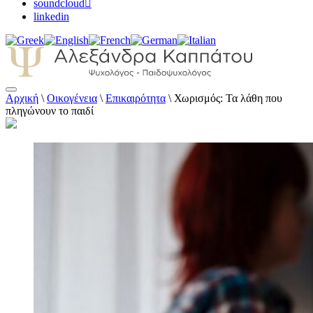
soundcloud
linkedin
Αρχική
\
Οικογένεια
\
Επικαιρότητα
\
Χωρισμός: Τα λάθη που
Αλεξάνδρα Καππάτου Ψυχολόγος –
πληγώνουν το παιδί
Παιδοψυχολόγος