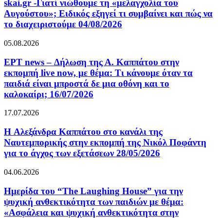
skai.gr -Γιατί νιώθουμε τη «μελαγχολία του
Αυγούστου»; Ειδικός εξηγεί τι συμβαίνει και πώς να
το διαχειριστούμε 04/08/2026
05.08.2026
ΕΡΤ news – Δήλωση της Α. Καππάτου στην
εκπομπή live now, με θέμα: Τι κάνουμε όταν τα
παιδιά είναι μπροστά δε μια οθόνη και το
καλοκαίρι; 16/07/2026
17.07.2026
H Αλεξάνδρα Καππάτου στο κανάλι της
Ναυτεμπορικής στην εκπομπή της Νικόλ Ποφάντη
για το άγχος των εξετάσεων 28/05/2026
04.06.2026
Ημερίδα του “The Laughing House” για την
ψυχική ανθεκτικότητα των παιδιών με θέμα:
«Ασφάλεια και ψυχική ανθεκτικότητα στην