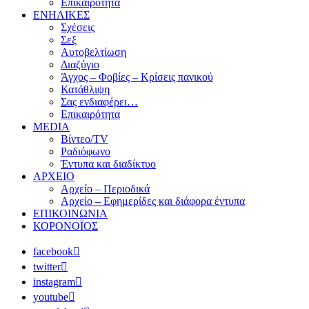
Επικαιρότητα
ΕΝΗΛΙΚΕΣ
Σχέσεις
Σεξ
Αυτοβελτίωση
Διαζύγιο
Άγχος – Φοβίες – Κρίσεις πανικού
Κατάθλιψη
Σας ενδιαφέρει…
Επικαιρότητα
MEDIA
Βίντεο/TV
Ραδιόφωνο
Έντυπα και διαδίκτυο
ΑΡΧΕΙΟ
Αρχείο – Περιοδικά
Αρχείο – Εφημερίδες και διάφορα έντυπα
ΕΠΙΚΟΙΝΩΝΙΑ
ΚΟΡΟΝΟΪΟΣ
facebook
twitter
instagram
youtube