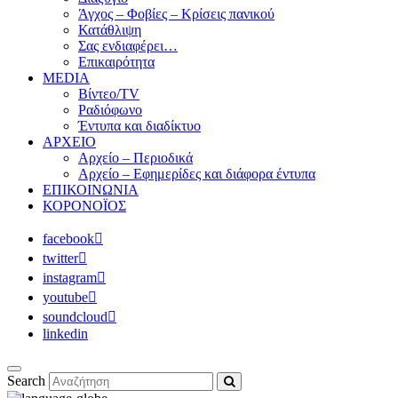
Άγχος – Φοβίες – Κρίσεις πανικού
Κατάθλιψη
Σας ενδιαφέρει…
Επικαιρότητα
MEDIA
Βίντεο/TV
Ραδιόφωνο
Έντυπα και διαδίκτυο
ΑΡΧΕΙΟ
Αρχείο – Περιοδικά
Αρχείο – Εφημερίδες και διάφορα έντυπα
ΕΠΙΚΟΙΝΩΝΙΑ
ΚΟΡΟΝΟΪΟΣ
facebook
twitter
instagram
youtube
soundcloud
linkedin
Search