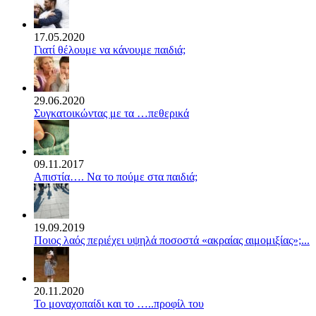
17.05.2020
Γιατί θέλουμε να κάνουμε παιδιά;
29.06.2020
Συγκατοικώντας με τα …πεθερικά
09.11.2017
Απιστία…. Να το πούμε στα παιδιά;
19.09.2019
Ποιος λαός περιέχει υψηλά ποσοστά «ακραίας αιμομιξίας»;...
20.11.2020
Το μοναχοπαίδι και το …..προφίλ του