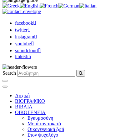
facebook
twitter
instagram
youtube
soundcloud
linkedin
Search
Αρχική
ΒΙΟΓΡΑΦΙΚΟ
ΒΙΒΛΙΑ
ΟΙΚΟΓΕΝΕΙΑ
Εγκυμοσύνη
Μετά τον τοκετό
Οικογενειακή ζωή
Στον ψυχολόγο