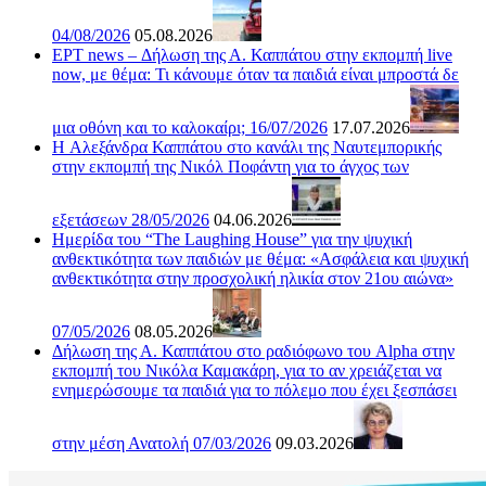
04/08/2026
05.08.2026
ΕΡΤ news – Δήλωση της Α. Καππάτου στην εκπομπή live
now, με θέμα: Τι κάνουμε όταν τα παιδιά είναι μπροστά δε
μια οθόνη και το καλοκαίρι; 16/07/2026
17.07.2026
H Αλεξάνδρα Καππάτου στο κανάλι της Ναυτεμπορικής
στην εκπομπή της Νικόλ Ποφάντη για το άγχος των
εξετάσεων 28/05/2026
04.06.2026
Ημερίδα του “The Laughing House” για την ψυχική
ανθεκτικότητα των παιδιών με θέμα: «Ασφάλεια και ψυχική
ανθεκτικότητα στην προσχολική ηλικία στον 21ου αιώνα»
07/05/2026
08.05.2026
Δήλωση της Α. Καππάτου στο ραδιόφωνο του Alpha στην
εκπομπή του Νικόλα Καμακάρη, για το αν χρειάζεται να
ενημερώσουμε τα παιδιά για το πόλεμο που έχει ξεσπάσει
στην μέση Ανατολή 07/03/2026
09.03.2026