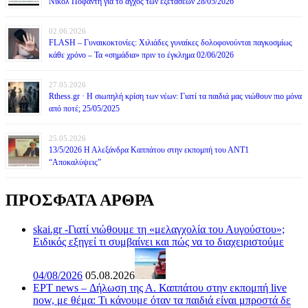
Νικόλ Ποφάντη για το άγχος των εξετάσεων 28/05/2026
02.06.2026
FLASH – Γυναικοκτονίες: Χιλιάδες γυναίκες δολοφονούνται παγκοσμίως
κάθε χρόνο – Τα «σημάδια» πριν το έγκλημα 02/06/2026
27.05.2026
Rthess.gr · Η σιωπηλή κρίση των νέων: Γιατί τα παιδιά μας νιώθουν πιο μόνα
από ποτέ; 25/05/2025
25.05.2026
13/5/2026 Η Αλεξάνδρα Καππάτου στην εκπομπή του ΑΝΤ1
“Αποκαλύψεις”
ΠΡΟΣΦΑΤΑ ΑΡΘΡΑ
skai.gr -Γιατί νιώθουμε τη «μελαγχολία του Αυγούστου»;
Ειδικός εξηγεί τι συμβαίνει και πώς να το διαχειριστούμε
04/08/2026
05.08.2026
ΕΡΤ news – Δήλωση της Α. Καππάτου στην εκπομπή live
now, με θέμα: Τι κάνουμε όταν τα παιδιά είναι μπροστά δε