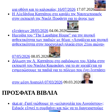
μια οθόνη και το καλοκαίρι; 16/07/2026
17.07.2026
H Αλεξάνδρα Καππάτου στο κανάλι της Ναυτεμπορικής
στην εκπομπή της Νικόλ Ποφάντη για το άγχος των
εξετάσεων 28/05/2026
04.06.2026
Ημερίδα του “The Laughing House” για την ψυχική
ανθεκτικότητα των παιδιών με θέμα: «Ασφάλεια και ψυχική
ανθεκτικότητα στην προσχολική ηλικία στον 21ου αιώνα»
07/05/2026
08.05.2026
Δήλωση της Α. Καππάτου στο ραδιόφωνο του Alpha στην
εκπομπή του Νικόλα Καμακάρη, για το αν χρειάζεται να
ενημερώσουμε τα παιδιά για το πόλεμο που έχει ξεσπάσει
στην μέση Ανατολή 07/03/2026
09.03.2026
ΠΡΟΣΦΑΤΑ ΒΙΒΛΙΑ
skai.gr -Γιατί νιώθουμε τη «μελαγχολία του Αυγούστου»;
Ειδικός εξηγεί τι συμβαίνει και πώς να το διαχειριστούμε