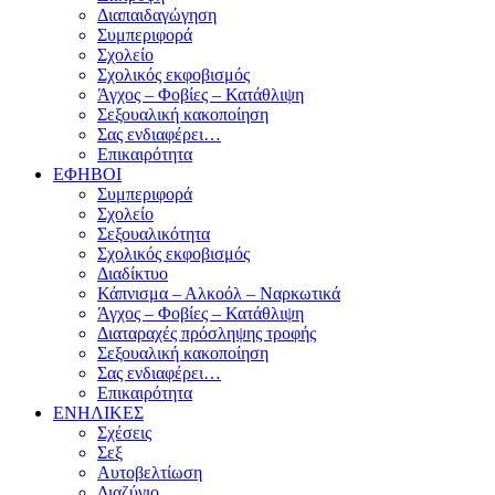
Διαπαιδαγώγηση
Συμπεριφορά
Σχολείο
Σχολικός εκφοβισμός
Άγχος – Φοβίες – Κατάθλιψη
Σεξουαλική κακοποίηση
Σας ενδιαφέρει…
Επικαιρότητα
ΕΦΗΒΟΙ
Συμπεριφορά
Σχολείο
Σεξουαλικότητα
Σχολικός εκφοβισμός
Διαδίκτυο
Κάπνισμα – Αλκοόλ – Ναρκωτικά
Άγχος – Φοβίες – Κατάθλιψη
Διαταραχές πρόσληψης τροφής
Σεξουαλική κακοποίηση
Σας ενδιαφέρει…
Επικαιρότητα
ΕΝΗΛΙΚΕΣ
Σχέσεις
Σεξ
Αυτοβελτίωση
Διαζύγιο