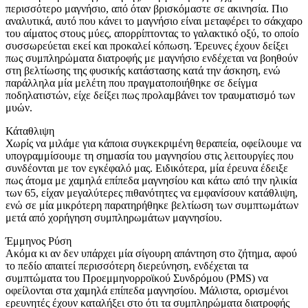
περισσότερο μαγνήσιο, από όταν βρισκόμαστε σε ακινησία. Πιο
αναλυτικά, αυτό που κάνει το μαγνήσιο είναι μεταφέρει το σάκχαρο
του αίματος στους μύες, απορρίπτοντας το γαλακτικό οξύ, το οποίο
συσσωρεύεται εκεί και προκαλεί κόπωση. Έρευνες έχουν δείξει
πως συμπληρώματα διατροφής με μαγνήσιο ενδέχεται να βοηθούν
στη βελτίωσης της φυσικής κατάστασης κατά την άσκηση, ενώ
παράλληλα μία μελέτη που πραγματοποιήθηκε σε δείγμα
ποδηλατιστών, είχε δείξει πως προλαμβάνει τον τραυματισμό των
μυών.
Κάταθλιψη
Χωρίς να μιλάμε για κάποια συγκεκριμένη θεραπεία, οφείλουμε να
υπογραμμίσουμε τη σημασία του μαγνησίου στις λειτουργίες που
συνδέονται με τον εγκέφαλό μας. Ειδικότερα, μία έρευνα έδειξε
πως άτομα με χαμηλά επίπεδα μαγνησίου και κάτω από την ηλικία
των 65, είχαν μεγαλύτερες πιθανότητες να εμφανίσουν κατάθλιψη,
ενώ σε μία μικρότερη παρατηρήθηκε βελτίωση των συμπτωμάτων
μετά από χορήγηση συμπληρωμάτων μαγνησίου.
Έμμηνος Ρύση
Ακόμα κι αν δεν υπάρχει μία σίγουρη απάντηση στο ζήτημα, αφού
το πεδίο απαιτεί περισσότερη διερεύνηση, ενδέχεται τα
συμπτώματα του Προεμμηνορροϊκού Συνδρόμου (PMS) να
οφείλονται στα χαμηλά επίπεδα μαγνησίου. Μάλιστα, ορισμένοι
ερευνητές έχουν καταλήξει στο ότι τα συμπληρώματα διατροφής