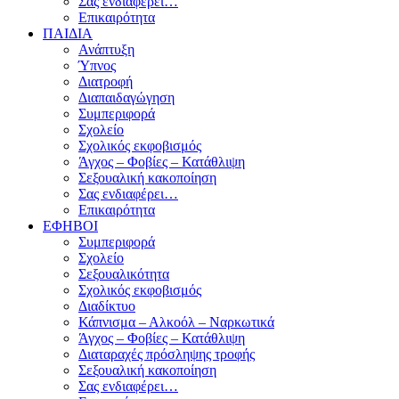
Σας ενδιαφέρει…
Επικαιρότητα
ΠΑΙΔΙΑ
Ανάπτυξη
Ύπνος
Διατροφή
Διαπαιδαγώγηση
Συμπεριφορά
Σχολείο
Σχολικός εκφοβισμός
Άγχος – Φοβίες – Κατάθλιψη
Σεξουαλική κακοποίηση
Σας ενδιαφέρει…
Επικαιρότητα
ΕΦΗΒΟΙ
Συμπεριφορά
Σχολείο
Σεξουαλικότητα
Σχολικός εκφοβισμός
Διαδίκτυο
Κάπνισμα – Αλκοόλ – Ναρκωτικά
Άγχος – Φοβίες – Κατάθλιψη
Διαταραχές πρόσληψης τροφής
Σεξουαλική κακοποίηση
Σας ενδιαφέρει…