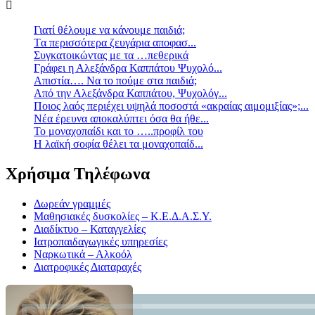
Γιατί θέλουμε να κάνουμε παιδιά;
Tα περισσότερα ζευγάρια αποφασ...
Συγκατοικώντας με τα …πεθερικά
Γράφει η Αλεξάνδρα Καππάτου Ψυχολό...
Απιστία…. Να το πούμε στα παιδιά;
Από την Αλεξάνδρα Καππάτου, Ψυχολόγ...
Ποιος λαός περιέχει υψηλά ποσοστά «ακραίας αιμομιξίας»;...
Νέα έρευνα αποκαλύπτει όσα θα ήθε...
Το μοναχοπαίδι και το …..προφίλ του
Η λαϊκή σοφία θέλει τα μοναχοπαίδ...
Χρήσιμα Τηλέφωνα
Δωρεάν γραμμές
Μαθησιακές δυσκολίες – Κ.Ε.Δ.Α.Σ.Υ.
Διαδίκτυο – Καταγγελίες
Ιατροπαιδαγωγικές υπηρεσίες
Ναρκωτικά – Αλκοόλ
Διατροφικές Διαταραχές