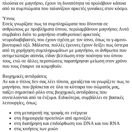
πλούσια σε μαγνήσιο, έχουν τη δυνατότητα να προλάβουν κάποια
από τα συμπτώματα που ταλανίζουν αρκετές γυναίκες στον κόσμο.
Ύπνος
Εσείς γνωρίζατε πως τα συμπληρώματα που δίνονται σε
ανθρώπους με προβλήματα ύπνου, περιλαμβάνουν μαγνήσιο; Αυτό
συμβαίνει διότι το μαγνήσιο σταθεροποιεί αρκετούς
νευροδιαβιβαστές που έχουν σχέση με τον ύπνο, όπως το γ-αμινο-
βουτυρικό οξύ. Μάλιστα, πολλές έρευνες έχουν δείξει πως ύστερα
από τη χορήγηση συμπληρωμάτων με μαγνήσιο, οι άνθρωποι που
αντιμετώπιζαν αϋπνία, είδαν βελτίωση στην ποιότητα του ύπνου
τους, ενώ σε άλλες περιπτώσεις παρατήρησαν μείωση στον χρόνο
που τους έπαιρνε να κοιμηθούν.
Βιοχημικές αντιδράσεις
Αν και ο τίτλος δεν σας λέει τίποτα, χρειάζεται να γνωρίζετε πως το
μαγνήσιο, που βρίσκεται σε όλα τα κύτταρα του σώματός μας,
παίζει σημαντικό ρόλο στις βιοχημικές αντιδράσεις που
συντελούνται από τα ένζυμα. Ειδικότερα, συμβάλλει σε βασικές
λειτουργίες, όπως:
στη μετατροπή της τροφής σε ενέργεια
στη δημιουργία προτεϊνών από αμινοξέα
στη διατήρηση και επιδιόρθωση του DNA και του RNA
στις κινήσεις των μυών