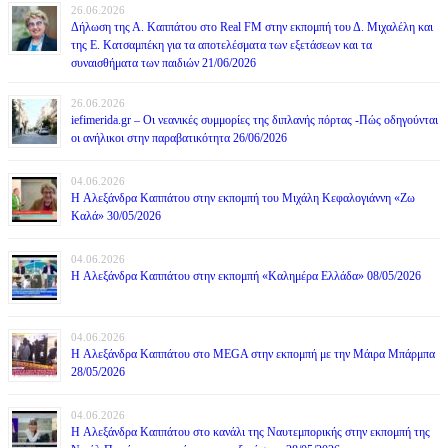
26.06.2026
Δήλωση της Α. Καππάτου στο Real FM στην εκπομπή του Δ. Μιχαλέλη και
της Ε. Κατσαμπέκη για τα αποτελέσματα των εξετάσεων και τα
συναισθήματα των παιδιών 21/06/2026
26.06.2026
iefimerida.gr – Οι νεανικές συμμορίες της διπλανής πόρτας -Πώς οδηγούνται
οι ανήλικοι στην παραβατικότητα 26/06/2026
04.06.2026
H Αλεξάνδρα Καππάτου στην εκπομπή του Μιχάλη Κεφαλογιάννη «Ζω
Καλά» 30/05/2026
04.06.2026
H Αλεξάνδρα Καππάτου στην εκπομπή «Καλημέρα Ελλάδα» 08/05/2026
04.06.2026
H Αλεξάνδρα Καππάτου στο MEGA στην εκπομπή με την Μάιρα Mπάρμπα
28/05/2026
04.06.2026
H Αλεξάνδρα Καππάτου στο κανάλι της Ναυτεμπορικής στην εκπομπή της