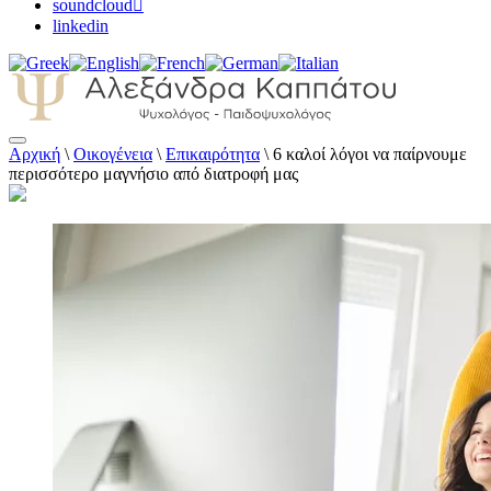
soundcloud
linkedin
Αρχική
\
Οικογένεια
\
Επικαιρότητα
\
6 καλοί λόγοι να παίρνουμε
Αλεξάνδρα Καππάτου Ψυχολόγος –
περισσότερο μαγνήσιο από διατροφή μας
Παιδοψυχολόγος