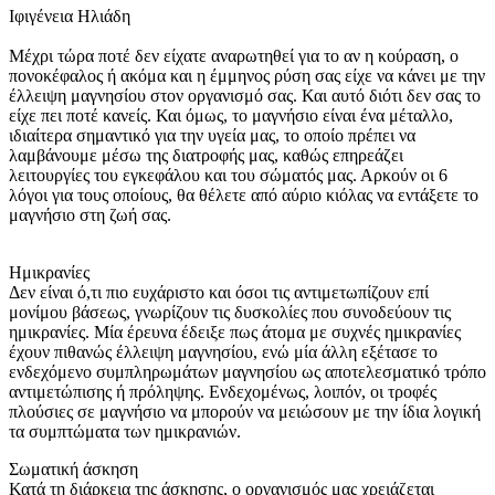
Ιφιγένεια Ηλιάδη
Μέχρι τώρα ποτέ δεν είχατε αναρωτηθεί για το αν η κούραση, ο
πονοκέφαλος ή ακόμα και η έμμηνος ρύση σας είχε να κάνει με την
έλλειψη μαγνησίου στον οργανισμό σας. Και αυτό διότι δεν σας το
είχε πει ποτέ κανείς. Και όμως, το μαγνήσιο είναι ένα μέταλλο,
ιδιαίτερα σημαντικό για την υγεία μας, το οποίο πρέπει να
λαμβάνουμε μέσω της διατροφής μας, καθώς επηρεάζει
λειτουργίες του εγκεφάλου και του σώματός μας. Αρκούν οι 6
λόγοι για τους οποίους, θα θέλετε από αύριο κιόλας να εντάξετε το
μαγνήσιο στη ζωή σας.
Ημικρανίες
Δεν είναι ό,τι πιο ευχάριστο και όσοι τις αντιμετωπίζουν επί
μονίμου βάσεως, γνωρίζουν τις δυσκολίες που συνοδεύουν τις
ημικρανίες. Μία έρευνα έδειξε πως άτομα με συχνές ημικρανίες
έχουν πιθανώς έλλειψη μαγνησίου, ενώ μία άλλη εξέτασε το
ενδεχόμενο συμπληρωμάτων μαγνησίου ως αποτελεσματικό τρόπο
αντιμετώπισης ή πρόληψης. Ενδεχομένως, λοιπόν, οι τροφές
πλούσιες σε μαγνήσιο να μπορούν να μειώσουν με την ίδια λογική
τα συμπτώματα των ημικρανιών.
Σωματική άσκηση
Κατά τη διάρκεια της άσκησης, ο οργανισμός μας χρειάζεται