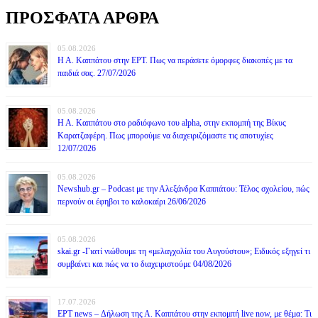
ΠΡΟΣΦΑΤΑ ΑΡΘΡΑ
05.08.2026
Η Α. Καππάτου στην ΕΡΤ. Πως να περάσετε όμορφες διακοπές με τα
παιδιά σας. 27/07/2026
05.08.2026
Η Α. Καππάτου στο ραδιόφωνο του alpha, στην εκπομπή της Βίκυς
Καρατζαφέρη. Πως μπορούμε να διαχειριζόμαστε τις αποτυχίες
12/07/2026
05.08.2026
Newshub.gr – Podcast με την Αλεξάνδρα Καππάτου: Τέλος σχολείου, πώς
περνούν οι έφηβοι το καλοκαίρι 26/06/2026
05.08.2026
skai.gr -Γιατί νιώθουμε τη «μελαγχολία του Αυγούστου»; Ειδικός εξηγεί τι
συμβαίνει και πώς να το διαχειριστούμε 04/08/2026
17.07.2026
ΕΡΤ news – Δήλωση της Α. Καππάτου στην εκπομπή live now, με θέμα: Τι