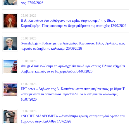
σας. 27/07/2026
05.08.2026
Η Α. Καππάτου στο ραδιόφωνο του alpha, στην εκπομπή της Βίκυς
Καρατζαφέρη. Πως μπορούμε να διαχειριζόμαστε τις αποτυχίες 12/07/2026
05.08.2026
Newshub.gr – Podcast με την Αλεξάνδρα Καππάτου: Τέλος σχολείου, πώς
περνούν οι έφηβοι το καλοκαίρι 26/06/2026
05.08.2026
skai.gr -Γιατί νιώθουμε τη «μελαγχολία του Αυγούστου»; Ειδικός εξηγεί τι
συμβαίνει και πώς να το διαχειριστούμε 04/08/2026
17.07.2026
ΕΡΤ news – Δήλωση της Α. Καππάτου στην εκπομπή live now, με θέμα: Τι
κάνουμε όταν τα παιδιά είναι μπροστά δε μια οθόνη και το καλοκαίρι;
16/07/2026
02.07.2026
«ΝΟΤΙΕΣ ΔΙΑΔΡΟΜΕΣ» – Αναπάντητα ερωτήματα για τη δολοφονία του
15χρονου στην Καλλιθέα 1/07/2026