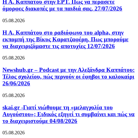
Η Α. Καππάτου στην ΕΡΤ. Πως να περάσετε
όμορφες διακοπές με τα παιδιά σας. 27/07/2026
05.08.2026
Η Α. Καππάτου στο ραδιόφωνο του alpha, στην
εκπομπή της Βίκυς Καρατζαφέρη. Πως μπορούμε
να διαχειριζόμαστε τις αποτυχίες 12/07/2026
05.08.2026
Newshub.gr – Podcast με την Αλεξάνδρα Καππάτου:
Τέλος σχολείου, πώς περνούν οι έφηβοι το καλοκαίρι
26/06/2026
05.08.2026
skai.gr -Γιατί νιώθουμε τη «μελαγχολία του
Αυγούστου»; Ειδικός εξηγεί τι συμβαίνει και πώς να
το διαχειριστούμε 04/08/2026
05.08.2026