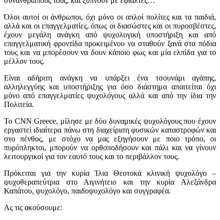
συνανθρώπους τους, και ξυπνούν με εφιάλτες…
Όλοι αυτοί οι άνθρωποι, όχι μόνο οι απλοί πολίτες και τα παιδιά,
αλλά και οι επαγγελματίες, όπως οι διασώστες και οι πυροσβέστες,
έχουν μεγάλη ανάγκη από ψυχολογική υποστήριξη και από
επαγγελματική φροντίδα προκειμένου να σταθούν ξανά στα πόδια
τους και να μπορέσουν να δουν κάποιο φως και μία ελπίδα για το
μέλλον τους.
Είναι αδήριτη ανάγκη να υπάρξει ένα τσουνάμι αγάπης,
αλληλεγγύης και υποστήριξης για όσο διάστημα απαιτείται όχι
μόνο από επαγγελματίες ψυχολόγους αλλά και από την ίδια την
Πολιτεία.
Το CNN Greece, μίλησε με δύο δυναμικές ψυχολόγους που έχουν
εργαστεί ιδιαίτερα πάνω στη διαχείριση φυσικών καταστροφών και
στο πένθος, με στόχο να μας εξηγήσουν με ποιο τρόπο, οι
πυρόπληκτοι, μπορούν να ορθοποδήσουν και πάλι και να γίνουν
λειτουργικοί για τον εαυτό τους και το περιβάλλον τους.
Πρόκειται για την κυρία Ίλια Θεοτοκά κλινική ψυχολόγο –
ψυχοθεραπεύτρια στο Αιγινήτειο και την κυρία Αλεξάνδρα
Καπάτου, ψυχολόγο, παιδοψυχολόγο και συγγραφέα.
Ας τις ακούσουμε: