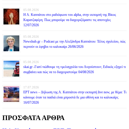
05.08.2026
Η Α. Καππάτου στο ραδιόφωνο του alpha, στην εκπομπή της Βίκυς
Καρατζαφέρη. Πως μπορούμε να διαχειριζόμαστε τις αποτυχίες
12/07/2026
05.08.2026
Newshub.gr – Podcast με την Αλεξάνδρα Καππάτου: Τέλος σχολείου, πώς
περνούν οι έφηβοι το καλοκαίρι 26/06/2026
05.08.2026
skai.gr -Γιατί νιώθουμε τη «μελαγχολία του Αυγούστου»; Ειδικός εξηγεί τι
συμβαίνει και πώς να το διαχειριστούμε 04/08/2026
17.07.2026
ΕΡΤ news – Δήλωση της Α. Καππάτου στην εκπομπή live now, με θέμα: Τι
κάνουμε όταν τα παιδιά είναι μπροστά δε μια οθόνη και το καλοκαίρι;
16/07/2026
ΠΡΟΣΦΑΤΑ ΑΡΘΡΑ