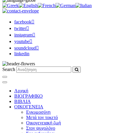
facebook
twitter
instagram
youtube
soundcloud
linkedin
Search
Αρχική
ΒΙΟΓΡΑΦΙΚΟ
ΒΙΒΛΙΑ
ΟΙΚΟΓΕΝΕΙΑ
Εγκυμοσύνη
Μετά τον τοκετό
Οικογενειακή ζωή
Στον ψυχολόγο