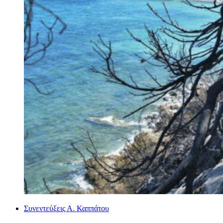
Συνεντεύξεις Α. Καππάτου