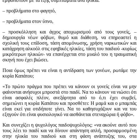
εμφανιστούν με τα εξής συμπτώματα ανά ηλικία:
– προβλήματα στο φαγητό,
– προβλήματα στον ύπνο,
– προσκόλληση και άγχος αποχωρισμού από τους γονείς, –
δημιουργία νέων φόβων, θυμό και διάθεση, να επηρεαστεί η
σχολική τους επίδοση, τάση απομόνωσης, χρήση ναρκωτικών και
κατάχρηση αλκοόλ στις εφηβικές ηλικίες, τάση του παιδιού -κυρίως
μικρότερων ηλικιών- να επανέρχεται στο μυαλό του η τραυματική
σκηνή που έχει βιώσει.
Ποια όμως πρέπει να είναι η αντίδραση των γονέων, ρωτάμε την
κυρία Καπάτου;
«Το πρώτο πράγμα που πρέπει να κάνουν οι γονείς είναι να μην
φαίνονται ανήσυχοι μπροστά στο παιδί. Να το κάνουν να νιώσει ότι
είναι ασφαλές πλέον, ανεξάρτητα από το ό,τι έχει συμβεί,
σημειώνει η κυρία Καπάτου και προσθέτει: Η μαμά και ο μπαμπάς
είναι εκεί για οτιδήποτε γίνει. Να το καθησυχάζουν και να του
εξηγούν ότι είναι φυσιολογικό να αισθάνεται στεναχώρια ή φόβο».
Και συνεχίζει η ψυχολόγος παιδοψυχολόγος: «να ακούνε αυτό που
τους λέει το παιδί και να δίνουν απάντηση απλή, προσαρμοσμένη
στην ηλικία του παιδιού και στη φάση ανάπτυξης του, στα