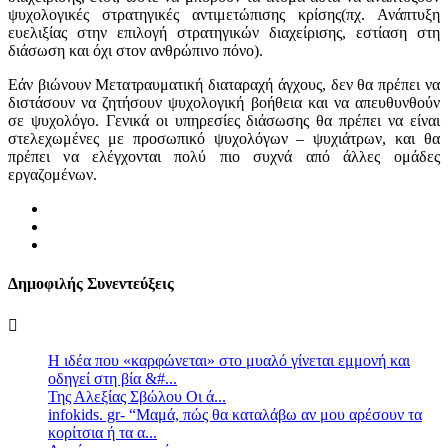
ψυχολογικές στρατηγικές αντιμετώπισης κρίσης(πχ. Ανάπτυξη
ευελιξίας στην επιλογή στρατηγικών διαχείρισης, εστίαση στη
διάσωση και όχι στον ανθρώπινο πόνο).
Εάν βιώνουν Μετατραυματική διαταραχή άγχους, δεν θα πρέπει να
διστάσουν να ζητήσουν ψυχολογική βοήθεια και να απευθυνθούν
σε ψυχολόγο. Γενικά οι υπηρεσίες διάσωσης θα πρέπει να είναι
στελεχωμένες με προσωπικό ψυχολόγων – ψυχιάτρων, και θα
πρέπει να ελέγχονται πολύ πιο συχνά από άλλες ομάδες
εργαζομένων.
Δημοφιλής Συνεντεύξεις
Η ιδέα που «καρφώνεται» στο μυαλό γίνεται εμμονή και
οδηγεί στη βία &#...
Της Αλεξίας Σβώλου Οι ά...
infokids. gr- “Μαμά, πώς θα καταλάβω αν μου αρέσουν τα
κορίτσια ή τα α...