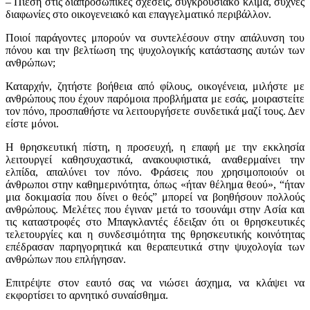
– Πίεση στις διαπροσωπικές σχέσεις, συγκρουσιακό κλίμα, συχνές
διαφωνίες στο οικογενειακό και επαγγελματικό περιβάλλον.
Ποιοί παράγοντες μπορούν να συντελέσουν στην απάλυνση του
πόνου και την βελτίωση της ψυχολογικής κατάστασης αυτών των
ανθρώπων;
Καταρχήν, ζητήστε βοήθεια από φίλους, οικογένεια, μιλήστε με
ανθρώπους που έχουν παρόμοια προβλήματα με εσάς, μοιραστείτε
τον πόνο, προσπαθήστε να λειτουργήσετε συνδετικά μαζί τους. Δεν
είστε μόνοι.
Η θρησκευτική πίστη, η προσευχή, η επαφή με την εκκλησία
λειτουργεί καθησυχαστικά, ανακουφιστικά, αναθερμαίνει την
ελπίδα, απαλύνει τον πόνο. Φράσεις που χρησιμοποιούν οι
άνθρωποι στην καθημερινότητα, όπως «ήταν θέλημα θεού», “ήταν
μια δοκιμασία που δίνει ο θεός” μπορεί να βοηθήσουν πολλούς
ανθρώπους. Μελέτες που έγιναν μετά το τσουνάμι στην Ασία και
τις καταστροφές στο Μπαγκλαντές έδειξαν ότι οι θρησκευτικές
τελετουργίες και η συνδεσιμότητα της θρησκευτικής κοινότητας
επέδρασαν παρηγορητικά και θεραπευτικά στην ψυχολογία των
ανθρώπων που επλήγησαν.
Επιτρέψτε στον εαυτό σας να νιώσει άσχημα, να κλάψει να
εκφορτίσει το αρνητικό συναίσθημα.