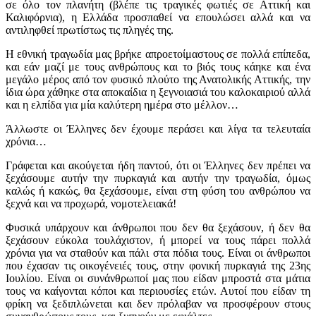
σε όλο τον πλανήτη (βλέπε τις τραγικές φωτιές σε Αττική και
Καλιφόρνια), η Ελλάδα προσπαθεί να επουλώσει αλλά και να
αντιληφθεί πρωτίστως τις πληγές της.
Η εθνική τραγωδία μας βρήκε απροετοίμαστους σε πολλά επίπεδα,
και εάν μαζί με τους ανθρώπους και το βιός τους κάηκε και ένα
μεγάλο μέρος από τον φυσικό πλούτο της Ανατολικής Αττικής, την
ίδια ώρα χάθηκε στα αποκαίδια η ξεγνοιασιά του καλοκαιριού αλλά
και η ελπίδα για μία καλύτερη ημέρα στο μέλλον…
Άλλωστε οι Έλληνες δεν έχουμε περάσει και λίγα τα τελευταία
χρόνια…
Γράφεται και ακούγεται ήδη παντού, ότι οι Έλληνες δεν πρέπει να
ξεχάσουμε αυτήν την πυρκαγιά και αυτήν την τραγωδία, όμως
καλώς ή κακώς, θα ξεχάσουμε, είναι στη φύση του ανθρώπου να
ξεχνά και να προχωρά, νομοτελειακά!
Φυσικά υπάρχουν και άνθρωποι που δεν θα ξεχάσουν, ή δεν θα
ξεχάσουν εύκολα τουλάχιστον, ή μπορεί να τους πάρει πολλά
χρόνια για να σταθούν και πάλι στα πόδια τους. Είναι οι άνθρωποι
που έχασαν τις οικογένειές τους, στην φονική πυρκαγιά της 23ης
Ιουλίου. Είναι οι συνάνθρωποί μας που είδαν μπροστά στα μάτια
τους να καίγονται κόποι και περιουσίες ετών. Αυτοί που είδαν τη
φρίκη να ξεδιπλώνεται και δεν πρόλαβαν να προσφέρουν στους