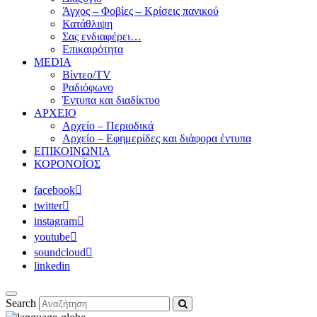
Άγχος – Φοβίες – Κρίσεις πανικού
Κατάθλιψη
Σας ενδιαφέρει…
Επικαιρότητα
MEDIA
Βίντεο/TV
Ραδιόφωνο
Έντυπα και διαδίκτυο
ΑΡΧΕΙΟ
Αρχείο – Περιοδικά
Αρχείο – Εφημερίδες και διάφορα έντυπα
ΕΠΙΚΟΙΝΩΝΙΑ
ΚΟΡΟΝΟΪΟΣ
facebook
twitter
instagram
youtube
soundcloud
linkedin
Search