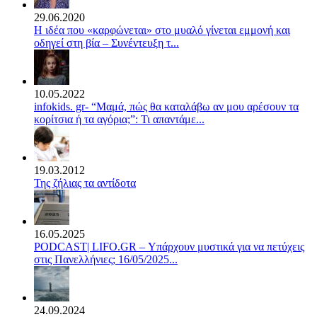
29.06.2020
Η ιδέα που «καρφώνεται» στο μυαλό γίνεται εμμονή και
οδηγεί στη βία – Συνέντευξη τ...
10.05.2022
infokids. gr- “Μαμά, πώς θα καταλάβω αν μου αρέσουν τα
κορίτσια ή τα αγόρια;”: Τι απαντάμε...
19.03.2012
Της ζήλιας τα αντίδοτα
16.05.2025
PODCAST| LIFO.GR – Υπάρχουν μυστικά για να πετύχεις
στις Πανελλήνιες; 16/05/2025...
24.09.2024