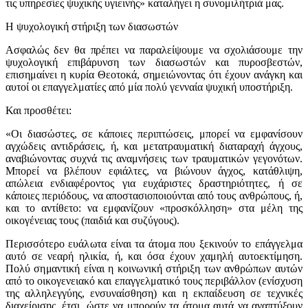
τις υπηρεσίες ψυχικής υγιεινής» καταλήγει η συνομιλήτριά μας.
Η ψυχολογική στήριξη των διασωστών
Ασφαλώς δεν θα πρέπει να παραλείψουμε να σχολιάσουμε την
ψυχολογική επιβάρυνση των διασωστών και πυροσβεστών,
επισημαίνει η κυρία Θεοτοκά, σημειώνοντας ότι έχουν ανάγκη και
αυτοί οι επαγγελματίες από μία πολύ γενναία ψυχική υποστήριξη.
Και προσθέτει:
«Οι διασώστες, σε κάποιες περιπτώσεις, μπορεί να εμφανίσουν
αγχώδεις αντιδράσεις, ή, και μετατραυματική διαταραχή άγχους,
αναβιώνοντας συχνά τις αναμνήσεις των τραυματικών γεγονότων.
Μπορεί να βλέπουν εφιάλτες, να βιώνουν άγχος, κατάθλιψη,
απώλεια ενδιαφέροντος για ευχάριστες δραστηριότητες, ή σε
κάποιες περιόδους, να αποστασιοποιούνται από τους ανθρώπους, ή,
και το αντίθετο: να εμφανίζουν «προσκόλληση» στα μέλη της
οικογένειας τους (παιδιά και συζύγους).
Περισσότερο ευάλωτα είναι τα άτομα που ξεκινούν το επάγγελμα
αυτό σε νεαρή ηλικία, ή, και όσα έχουν χαμηλή αυτοεκτίμηση.
Πολύ σημαντική είναι η κοινωνική στήριξη των ανθρώπων αυτών
από το οικογενειακό και επαγγελματικό τους περιβάλλον (ενίσχυση
της αλληλεγγύης, ενσυναίσθηση) και η εκπαίδευση σε τεχνικές
διαχείρισης, έτσι, ώστε να μπορούν τα άτομα αυτά να αναπτύξουν