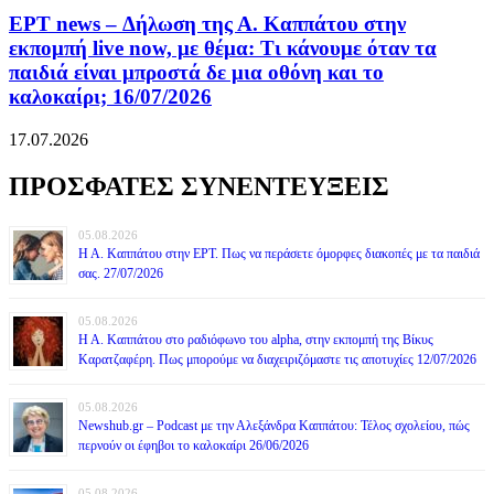
ΕΡΤ news – Δήλωση της Α. Καππάτου στην
εκπομπή live now, με θέμα: Τι κάνουμε όταν τα
παιδιά είναι μπροστά δε μια οθόνη και το
καλοκαίρι; 16/07/2026
17.07.2026
ΠΡΟΣΦΑΤΕΣ ΣΥΝΕΝΤΕΥΞΕΙΣ
05.08.2026
Η Α. Καππάτου στην ΕΡΤ. Πως να περάσετε όμορφες διακοπές με τα παιδιά
σας. 27/07/2026
05.08.2026
Η Α. Καππάτου στο ραδιόφωνο του alpha, στην εκπομπή της Βίκυς
Καρατζαφέρη. Πως μπορούμε να διαχειριζόμαστε τις αποτυχίες 12/07/2026
05.08.2026
Newshub.gr – Podcast με την Αλεξάνδρα Καππάτου: Τέλος σχολείου, πώς
περνούν οι έφηβοι το καλοκαίρι 26/06/2026
05.08.2026