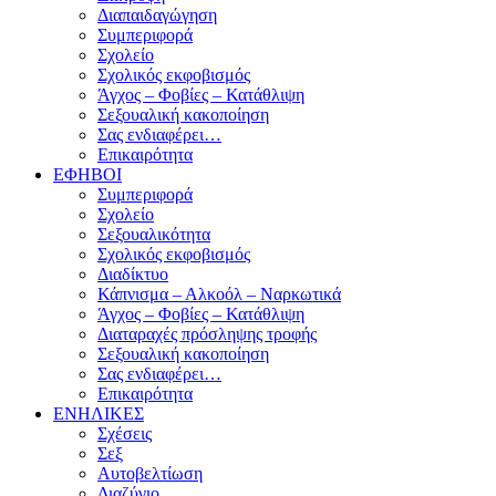
Διαπαιδαγώγηση
Συμπεριφορά
Σχολείο
Σχολικός εκφοβισμός
Άγχος – Φοβίες – Κατάθλιψη
Σεξουαλική κακοποίηση
Σας ενδιαφέρει…
Επικαιρότητα
ΕΦΗΒΟΙ
Συμπεριφορά
Σχολείο
Σεξουαλικότητα
Σχολικός εκφοβισμός
Διαδίκτυο
Κάπνισμα – Αλκοόλ – Ναρκωτικά
Άγχος – Φοβίες – Κατάθλιψη
Διαταραχές πρόσληψης τροφής
Σεξουαλική κακοποίηση
Σας ενδιαφέρει…
Επικαιρότητα
ΕΝΗΛΙΚΕΣ
Σχέσεις
Σεξ
Αυτοβελτίωση
Διαζύγιο