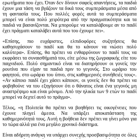
ερωτήματα που έχει. Όταν δεν δίνουν σαφείς απαντήσεις, τα παιδιά
έχουν μια τάση να βγάζουν τα δικά τους συμπεράσματα μέσα από
τη φαντασία τους. Που πολλές φορές αυτά τα συμπεράσματα
μπορεί να είναι πολύ χειρότερα από την πραγματικότητα και τα
παιδιά να βασανίζονται. Να μπορούμε να καταλάβουμε αν το παιδί
έχει πράγματι καταλάβει αυτά που του έχουμε πει».
«Επίσης, πιο ευχάριστες, ελπιδοφόρες συζητήσεις θα
καθησυχάσουν το παιδί και θα το κάνουν να νιώσει πολύ
καλύτερα». Επίσης, θα πρέπει να ενθαρρύνουν το παιδί τους να
εκφράσει τα συναισθήματά του, είτε μέσω της ζωγραφικής είτε του
παιχνιδιού. Πολύ σημαντικό είναι να διατηρήσουν οι γονείς την
ρουτίνα που είχαν τα παιδιά πριν το γεγονός. Στο ωράριο του
φαγητού, στο ωράριο του ύπνο, στις καθημερινές συνήθειές τους».
«Αν κάποιο παιδί έχει χάσει κάποιον, οι γονείς δεν θα πρέπει να
φοβηθούνε να του εξηγήσουν ότι ο θάνατος είναι ένα γεγονός μη
αναστρέψιμο και είναι μόνιμο. Από την ηλικία των 9 ετών το παιδί
μπορεί να δεχτεί αυτό το πράγμα».
Τέλος, «η Πολιτεία θα πρέπει να βοηθήσει τις οικογένειες που
έχουνε πληγεί άμεσα. Να υπάρξει αποκατάσταση της
καθημερινότητά τους. Αυτή η βοήθεια δεν πρέπει να γίνει μόνο για
το τώρα αλλά για ένα μεγάλο χρονικό διάστημα.
Είναι αδήριτη ανάγκη να υπάρχει συνεχής προσβασιμότητα σε όλες