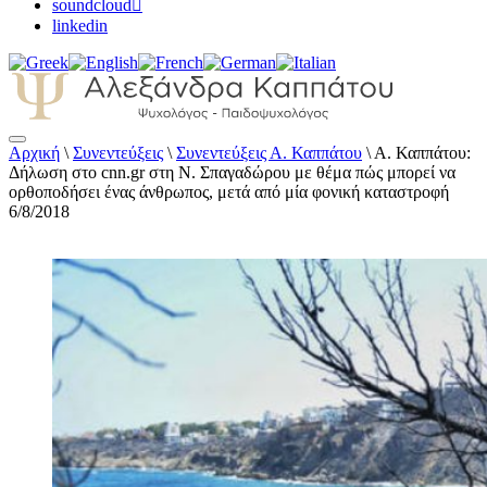
soundcloud
linkedin
Αρχική
\
Συνεντεύξεις
\
Συνεντεύξεις Α. Καππάτου
\
Α. Καππάτου:
Αλεξάνδρα Καππάτου Ψυχολόγος –
Δήλωση στο cnn.gr στη Ν. Σπαγαδώρου με θέμα πώς μπορεί να
Παιδοψυχολόγος
ορθοποδήσει ένας άνθρωπος, μετά από μία φονική καταστροφή
6/8/2018