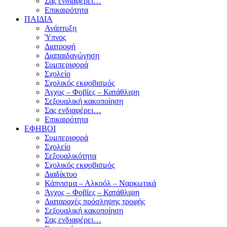
Σας ενδιαφέρει…
Επικαιρότητα
ΠΑΙΔΙΑ
Ανάπτυξη
Ύπνος
Διατροφή
Διαπαιδαγώγηση
Συμπεριφορά
Σχολείο
Σχολικός εκφοβισμός
Άγχος – Φοβίες – Κατάθλιψη
Σεξουαλική κακοποίηση
Σας ενδιαφέρει…
Επικαιρότητα
ΕΦΗΒΟΙ
Συμπεριφορά
Σχολείο
Σεξουαλικότητα
Σχολικός εκφοβισμός
Διαδίκτυο
Κάπνισμα – Αλκοόλ – Ναρκωτικά
Άγχος – Φοβίες – Κατάθλιψη
Διαταραχές πρόσληψης τροφής
Σεξουαλική κακοποίηση
Σας ενδιαφέρει…