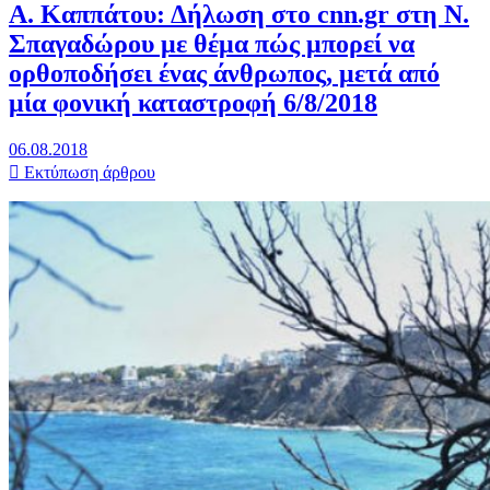
Α. Καππάτου: Δήλωση στο cnn.gr στη Ν.
Σπαγαδώρου με θέμα πώς μπορεί να
ορθοποδήσει ένας άνθρωπος, μετά από
μία φονική καταστροφή 6/8/2018
06.08.2018
Εκτύπωση άρθρου