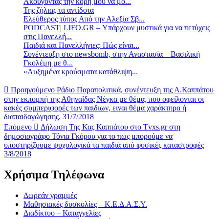
Ακούγοντας την κόρη μου να μο...
Της ζήλιας τα αντίδοτα
Ελεύθερος τύπος Από την Αλεξία Σβ...
PODCAST| LIFO.GR – Υπάρχουν μυστικά για να πετύχεις
στις Πανελλή...
Παιδιά και Πανελλήνιες: Πώς είναι...
Συνέντευξη στο newsbomb, στην Αναστασία – Βασιλική
Γκολέμη με θ...
«Αυξημένα κρούσματα κατάθλιψη...
Προηγούμενο
Ράδιο Παραπολιτικά, συνέντευξη της Α.Καππάτου
στην εκπομπή της Αθηναΐδας Νέγκα με θέμα, που οφείλονται οι
κακές συμπεριφορές των παιδιων, ειναι θέμα χαράκτηρα ή
διαπαιδαγώγησης. 31/7/2018
Επόμενο
Δήλωση Της Κας Καππάτου στο Τvxs.gr στη
δημοσιογράφο Τόνια Γκόρου για το πως μπορούμε να
υποστηρίξουμε ψυχολογικά τα παιδιά από φυσικές καταστροφές
3/8/2018
Χρήσιμα Τηλέφωνα
Δωρεάν γραμμές
Μαθησιακές δυσκολίες – Κ.Ε.Δ.Α.Σ.Υ.
Διαδίκτυο – Καταγγελίες