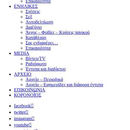
Επικαιρότητα
ΕΝΗΛΙΚΕΣ
Σχέσεις
Σεξ
Αυτοβελτίωση
Διαζύγιο
Άγχος – Φοβίες – Κρίσεις πανικού
Κατάθλιψη
Σας ενδιαφέρει…
Επικαιρότητα
MEDIA
Βίντεο/TV
Ραδιόφωνο
Έντυπα και διαδίκτυο
ΑΡΧΕΙΟ
Αρχείο – Περιοδικά
Αρχείο – Εφημερίδες και διάφορα έντυπα
ΕΠΙΚΟΙΝΩΝΙΑ
ΚΟΡΟΝΟΪΟΣ
facebook
twitter
instagram
youtube