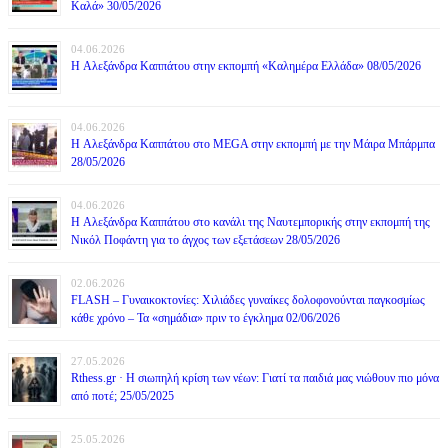
Καλά» 30/05/2026
04.06.2026
H Αλεξάνδρα Καππάτου στην εκπομπή «Καλημέρα Ελλάδα» 08/05/2026
04.06.2026
H Αλεξάνδρα Καππάτου στο MEGA στην εκπομπή με την Μάιρα Mπάρμπα
28/05/2026
04.06.2026
H Αλεξάνδρα Καππάτου στο κανάλι της Ναυτεμπορικής στην εκπομπή της
Νικόλ Ποφάντη για το άγχος των εξετάσεων 28/05/2026
02.06.2026
FLASH – Γυναικοκτονίες: Χιλιάδες γυναίκες δολοφονούνται παγκοσμίως
κάθε χρόνο – Τα «σημάδια» πριν το έγκλημα 02/06/2026
27.05.2026
Rthess.gr · Η σιωπηλή κρίση των νέων: Γιατί τα παιδιά μας νιώθουν πιο μόνα
από ποτέ; 25/05/2025
25.05.2026