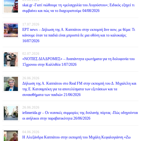
skai.gr -Γιατί νιώθουμε τη «μελαγχολία του Αυγούστου»; Ειδικός εξηγεί τι
συμβαίνει και πώς να το διαχειριστούμε 04/08/2026
17.07.2026
ΕΡΤ news – Δήλωση της Α. Καππάτου στην εκπομπή live now, με θέμα: Τι
κάνουμε όταν τα παιδιά είναι μπροστά δε μια οθόνη και το καλοκαίρι;
16/07/2026
02.07.2026
«ΝΟΤΙΕΣ ΔΙΑΔΡΟΜΕΣ» – Αναπάντητα ερωτήματα για τη δολοφονία του
15χρονου στην Καλλιθέα 1/07/2026
26.06.2026
Δήλωση της Α. Καππάτου στο Real FM στην εκπομπή του Δ. Μιχαλέλη και
της Ε. Κατσαμπέκη για τα αποτελέσματα των εξετάσεων και τα
συναισθήματα των παιδιών 21/06/2026
26.06.2026
iefimerida.gr – Οι νεανικές συμμορίες της διπλανής πόρτας -Πώς οδηγούνται
οι ανήλικοι στην παραβατικότητα 26/06/2026
04.06.2026
H Αλεξάνδρα Καππάτου στην εκπομπή του Μιχάλη Κεφαλογιάννη «Ζω