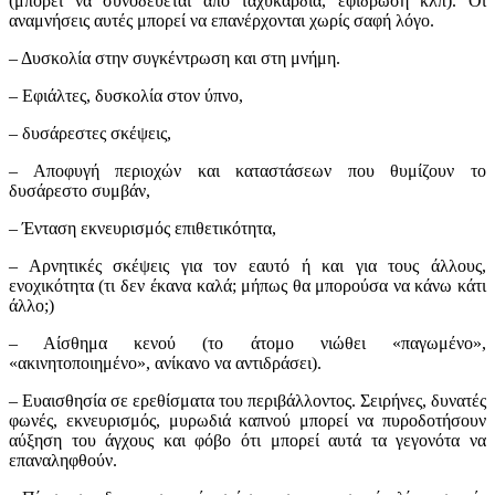
(μπορεί να συνοδεύεται από ταχυκαρδία, εφίδρωση κλπ). Οι
αναμνήσεις αυτές μπορεί να επανέρχονται χωρίς σαφή λόγο.
– Δυσκολία στην συγκέντρωση και στη μνήμη.
– Εφιάλτες, δυσκολία στον ύπνο,
– δυσάρεστες σκέψεις,
– Αποφυγή περιοχών και καταστάσεων που θυμίζουν το
δυσάρεστο συμβάν,
– Ένταση εκνευρισμός επιθετικότητα,
– Αρνητικές σκέψεις για τον εαυτό ή και για τους άλλους,
ενοχικότητα (τι δεν έκανα καλά; μήπως θα μπορούσα να κάνω κάτι
άλλο;)
– Αίσθημα κενού (το άτομο νιώθει «παγωμένο»,
«ακινητοποιημένο», ανίκανο να αντιδράσει).
– Ευαισθησία σε ερεθίσματα του περιβάλλοντος. Σειρήνες, δυνατές
φωνές, εκνευρισμός, μυρωδιά καπνού μπορεί να πυροδοτήσουν
αύξηση του άγχους και φόβο ότι μπορεί αυτά τα γεγονότα να
επαναληφθούν.