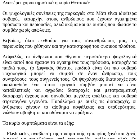
Αναφέρει χαρακτηριστικά η κυρία Θεοτοκά:
Οι ψυχολογικές συνέπειες της πυρκαγιάς στο Μάτι είναι ιδιαίτερα
σοβαρές, καταρχήν, στους ανθρώπους που έχασαν αγαπημένα
πρόσωπα και περιουσίες, αλλά ακόμα και σε αυτούς που βίωσαν το
συμβάν χωρίς απώλειες.
Βεβαίως, όλοι πενθούμε για τους συνανθρώπους μας, τις
περιουσίες που χάθηκαν και την καταστροφή του φυσικού πλούτου.
Ασφαλώς, οι άνθρωποι που θίγονται περισσότερο ψυχολογικά
είναι αυτοί που έχασαν τα αγαπημένα τους πρόσωπα, καταρχήν τα
παιδιά τους, (ο ξαφνικός θάνατος παιδιού είναι ότι πιο σοβαρό
ψυχολογικά μπορεί να συμβεί σε έναν άνθρωπο), τους
συντρόφους, τους συγγενείς τους. Οι ψυχολογικές διαταραχές που
ακολουθούν ένα τέτοιο τραγικό συμβάν μπορεί να είναι
καταθλιπτικές και αγχώδεις διαταραχές και μετατραυματική
διαταραχή άγχους που συνοδεύει μεγάλες απώλειες και σοβαρά
στρεσογόνα γεγονότα. Παράλληλα με αυτές τις διαταραχές, οι
άνθρωποι χάνουν το αίσθημα ασφάλειας και σταθερότητας,
νιώθουν αβοήθητοι και αδύναμοι να πράξουν.
Τα κυρία συμπτώματα είναι τα εξής:
– Flashbacks, αναβίωση της τραυματικής εμπειρίας ξανά και ξανά,