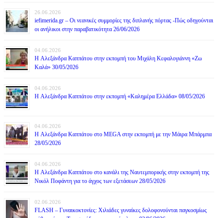
26.06.2026
iefimerida.gr – Οι νεανικές συμμορίες της διπλανής πόρτας -Πώς οδηγούνται
οι ανήλικοι στην παραβατικότητα 26/06/2026
04.06.2026
H Αλεξάνδρα Καππάτου στην εκπομπή του Μιχάλη Κεφαλογιάννη «Ζω
Καλά» 30/05/2026
04.06.2026
H Αλεξάνδρα Καππάτου στην εκπομπή «Καλημέρα Ελλάδα» 08/05/2026
04.06.2026
H Αλεξάνδρα Καππάτου στο MEGA στην εκπομπή με την Μάιρα Mπάρμπα
28/05/2026
04.06.2026
H Αλεξάνδρα Καππάτου στο κανάλι της Ναυτεμπορικής στην εκπομπή της
Νικόλ Ποφάντη για το άγχος των εξετάσεων 28/05/2026
02.06.2026
FLASH – Γυναικοκτονίες: Χιλιάδες γυναίκες δολοφονούνται παγκοσμίως