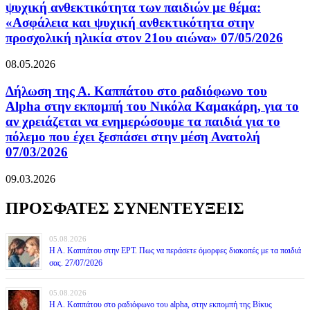
ψυχική ανθεκτικότητα των παιδιών με θέμα:
«Ασφάλεια και ψυχική ανθεκτικότητα στην
προσχολική ηλικία στον 21ου αιώνα» 07/05/2026
08.05.2026
Δήλωση της Α. Καππάτου στο ραδιόφωνο του
Alpha στην εκπομπή του Νικόλα Καμακάρη, για το
αν χρειάζεται να ενημερώσουμε τα παιδιά για το
πόλεμο που έχει ξεσπάσει στην μέση Ανατολή
07/03/2026
09.03.2026
ΠΡΟΣΦΑΤΕΣ ΣΥΝΕΝΤΕΥΞΕΙΣ
05.08.2026
Η Α. Καππάτου στην ΕΡΤ. Πως να περάσετε όμορφες διακοπές με τα παιδιά
σας. 27/07/2026
05.08.2026
Η Α. Καππάτου στο ραδιόφωνο του alpha, στην εκπομπή της Βίκυς