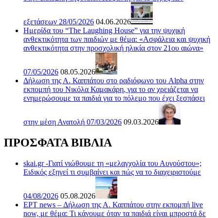
εξετάσεων 28/05/2026
04.06.2026
Ημερίδα του “The Laughing House” για την ψυχική
ανθεκτικότητα των παιδιών με θέμα: «Ασφάλεια και ψυχική
ανθεκτικότητα στην προσχολική ηλικία στον 21ου αιώνα»
07/05/2026
08.05.2026
Δήλωση της Α. Καππάτου στο ραδιόφωνο του Alpha στην
εκπομπή του Νικόλα Καμακάρη, για το αν χρειάζεται να
ενημερώσουμε τα παιδιά για το πόλεμο που έχει ξεσπάσει
στην μέση Ανατολή 07/03/2026
09.03.2026
ΠΡΟΣΦΑΤΑ ΒΙΒΛΙΑ
skai.gr -Γιατί νιώθουμε τη «μελαγχολία του Αυγούστου»;
Ειδικός εξηγεί τι συμβαίνει και πώς να το διαχειριστούμε
04/08/2026
05.08.2026
ΕΡΤ news – Δήλωση της Α. Καππάτου στην εκπομπή live
now, με θέμα: Τι κάνουμε όταν τα παιδιά είναι μπροστά δε