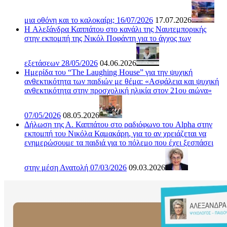
μια οθόνη και το καλοκαίρι; 16/07/2026
17.07.2026
H Αλεξάνδρα Καππάτου στο κανάλι της Ναυτεμπορικής
στην εκπομπή της Νικόλ Ποφάντη για το άγχος των
εξετάσεων 28/05/2026
04.06.2026
Ημερίδα του “The Laughing House” για την ψυχική
ανθεκτικότητα των παιδιών με θέμα: «Ασφάλεια και ψυχική
ανθεκτικότητα στην προσχολική ηλικία στον 21ου αιώνα»
07/05/2026
08.05.2026
Δήλωση της Α. Καππάτου στο ραδιόφωνο του Alpha στην
εκπομπή του Νικόλα Καμακάρη, για το αν χρειάζεται να
ενημερώσουμε τα παιδιά για το πόλεμο που έχει ξεσπάσει
στην μέση Ανατολή 07/03/2026
09.03.2026