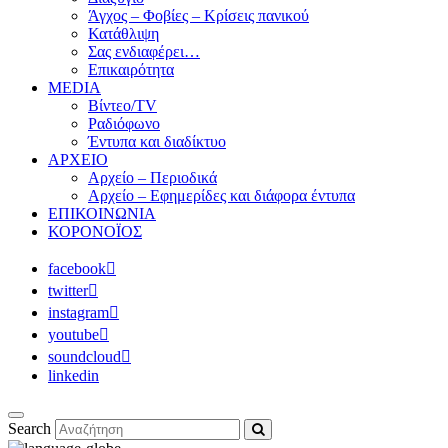
Άγχος – Φοβίες – Κρίσεις πανικού
Κατάθλιψη
Σας ενδιαφέρει…
Επικαιρότητα
MEDIA
Βίντεο/TV
Ραδιόφωνο
Έντυπα και διαδίκτυο
ΑΡΧΕΙΟ
Αρχείο – Περιοδικά
Αρχείο – Εφημερίδες και διάφορα έντυπα
ΕΠΙΚΟΙΝΩΝΙΑ
ΚΟΡΟΝΟΪΟΣ
facebook
twitter
instagram
youtube
soundcloud
linkedin
Search