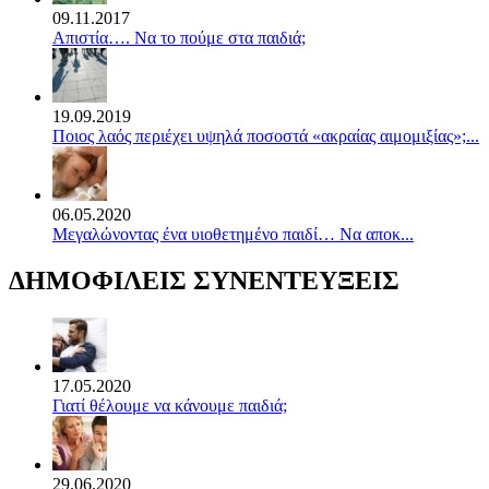
09.11.2017
Απιστία…. Να το πούμε στα παιδιά;
19.09.2019
Ποιος λαός περιέχει υψηλά ποσοστά «ακραίας αιμομιξίας»;...
06.05.2020
Mεγαλώνοντας ένα υιοθετημένο παιδί… Να αποκ...
ΔΗΜΟΦΙΛΕΙΣ ΣΥΝΕΝΤΕΥΞΕΙΣ
17.05.2020
Γιατί θέλουμε να κάνουμε παιδιά;
29.06.2020