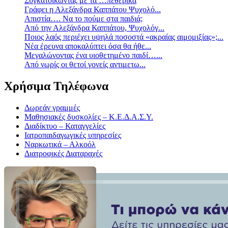
Συγκατοικώντας με τα …πεθερικά
Γράφει η Αλεξάνδρα Καππάτου Ψυχολό...
Απιστία…. Να το πούμε στα παιδιά;
Από την Αλεξάνδρα Καππάτου, Ψυχολόγ...
Ποιος λαός περιέχει υψηλά ποσοστά «ακραίας αιμομιξίας»;...
Νέα έρευνα αποκαλύπτει όσα θα ήθε...
Mεγαλώνοντας ένα υιοθετημένο παιδί…...
Aπό νωρίς οι θετοί γονείς αντιμετω...
Χρήσιμα Τηλέφωνα
Δωρεάν γραμμές
Μαθησιακές δυσκολίες – Κ.Ε.Δ.Α.Σ.Υ.
Διαδίκτυο – Καταγγελίες
Ιατροπαιδαγωγικές υπηρεσίες
Ναρκωτικά – Αλκοόλ
Διατροφικές Διαταραχές