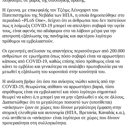
πληθυσμό, σε βάρος της συλλογικής δράσης.
Η έρευνα, με επικεφαλής τον Τζέιμς Λέονχαρντ του
Πανεπιστημίου της Νεβάδα των ΗΠΑ, η οποία δημοσιεύθηκε στο
περιοδικό «PLoS One», δείχνει ότι οι άνθρωποι που δεν πιστεύουν
πως η λοίμωξη COVID-19 μπορεί να απειλήσει σοβαρά την υγεία
τους, είναι αφενός πιο αδιάφοροι στο να λάβουν μέτρα για την
αποτροπή εξάπλωσης της πανδημίας και αφετέρου λιγότερο
πρόθυμοι να εμβολιαστούν.
Οι ερευνητές ανέλυσαν τις απαντήσεις περισσότερων από 200.000
ανθρώπων σε ερωτήματα όπως πόσο σοβαρό είναι να αρρωστήσει
κάποιος από COVID-19, καθώς επίσης πόσο πρόθυμος είναι να
κάνει το εμβόλιο και γενικότερα να αναλάβει πρωτοβουλία για να
μειωθεί η εξάπλωση του κορονοϊού στην κοινότητά του.
Η ανάλυση βρήκε ότι όσο πιο ανίκητος νιώθει κανείς από την
COVID-19, θεωρώντας απίθανο να αρρωστήσει βαριά, τόσο
απρόθυμος είναι να εμβολιαστεί και τόσο λιγότερο σημαντικό
θεωρεί να κάνει ό,τι μπορεί για να μην εξαπλωθεί ο ιός σε άλλους.
Διαπιστώθηκε ότι το μεγαλύτερο ποσοστό των (υποτίθεται)
«ανίκητων» ζουν σε χώρες που δίνουν μεγαλύτερη έμφαση στην
ατομική ελευθερία και αυτονομία (ΗΠΑ, Βρετανία, Καναδάς κ.α.),
ενώ αντίθετα οι «ανίκητοι» είναι λιγότεροι σε χώρες που δίνουν
προτεραιότητα στη συλλογικότητα.