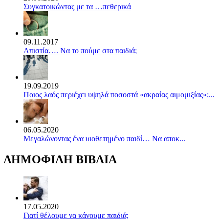
Συγκατοικώντας με τα …πεθερικά
09.11.2017
Απιστία…. Να το πούμε στα παιδιά;
19.09.2019
Ποιος λαός περιέχει υψηλά ποσοστά «ακραίας αιμομιξίας»;...
06.05.2020
Mεγαλώνοντας ένα υιοθετημένο παιδί… Να αποκ...
ΔΗΜΟΦΙΛΗ ΒΙΒΛΙΑ
17.05.2020
Γιατί θέλουμε να κάνουμε παιδιά;