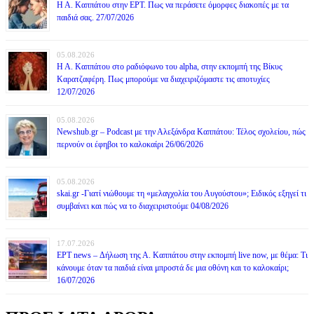
Η Α. Καππάτου στην ΕΡΤ. Πως να περάσετε όμορφες διακοπές με τα
παιδιά σας. 27/07/2026
05.08.2026
Η Α. Καππάτου στο ραδιόφωνο του alpha, στην εκπομπή της Βίκυς
Καρατζαφέρη. Πως μπορούμε να διαχειριζόμαστε τις αποτυχίες
12/07/2026
05.08.2026
Newshub.gr – Podcast με την Αλεξάνδρα Καππάτου: Τέλος σχολείου, πώς
περνούν οι έφηβοι το καλοκαίρι 26/06/2026
05.08.2026
skai.gr -Γιατί νιώθουμε τη «μελαγχολία του Αυγούστου»; Ειδικός εξηγεί τι
συμβαίνει και πώς να το διαχειριστούμε 04/08/2026
17.07.2026
ΕΡΤ news – Δήλωση της Α. Καππάτου στην εκπομπή live now, με θέμα: Τι
κάνουμε όταν τα παιδιά είναι μπροστά δε μια οθόνη και το καλοκαίρι;
16/07/2026