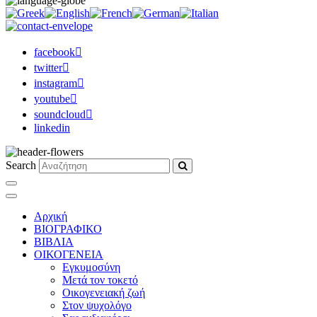
facebook
twitter
instagram
youtube
soundcloud
linkedin
Search
Αρχική
ΒΙΟΓΡΑΦΙΚΟ
ΒΙΒΛΙΑ
ΟΙΚΟΓΕΝΕΙΑ
Εγκυμοσύνη
Μετά τον τοκετό
Οικογενειακή ζωή
Στον ψυχολόγο