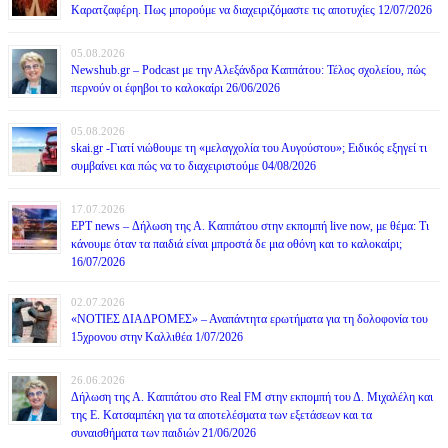
Καρατζαφέρη. Πως μπορούμε να διαχειριζόμαστε τις αποτυχίες 12/07/2026
05.08.2026
Newshub.gr – Podcast με την Αλεξάνδρα Καππάτου: Τέλος σχολείου, πώς
περνούν οι έφηβοι το καλοκαίρι 26/06/2026
05.08.2026
skai.gr -Γιατί νιώθουμε τη «μελαγχολία του Αυγούστου»; Ειδικός εξηγεί τι
συμβαίνει και πώς να το διαχειριστούμε 04/08/2026
17.07.2026
ΕΡΤ news – Δήλωση της Α. Καππάτου στην εκπομπή live now, με θέμα: Τι
κάνουμε όταν τα παιδιά είναι μπροστά δε μια οθόνη και το καλοκαίρι;
16/07/2026
02.07.2026
«ΝΟΤΙΕΣ ΔΙΑΔΡΟΜΕΣ» – Αναπάντητα ερωτήματα για τη δολοφονία του
15χρονου στην Καλλιθέα 1/07/2026
26.06.2026
Δήλωση της Α. Καππάτου στο Real FM στην εκπομπή του Δ. Μιχαλέλη και
της Ε. Κατσαμπέκη για τα αποτελέσματα των εξετάσεων και τα
συναισθήματα των παιδιών 21/06/2026