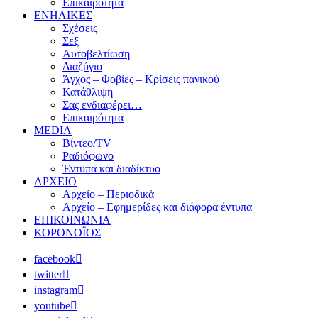
Επικαιρότητα
ΕΝΗΛΙΚΕΣ
Σχέσεις
Σεξ
Αυτοβελτίωση
Διαζύγιο
Άγχος – Φοβίες – Κρίσεις πανικού
Κατάθλιψη
Σας ενδιαφέρει…
Επικαιρότητα
MEDIA
Βίντεο/TV
Ραδιόφωνο
Έντυπα και διαδίκτυο
ΑΡΧΕΙΟ
Αρχείο – Περιοδικά
Αρχείο – Εφημερίδες και διάφορα έντυπα
ΕΠΙΚΟΙΝΩΝΙΑ
ΚΟΡΟΝΟΪΟΣ
facebook
twitter
instagram
youtube