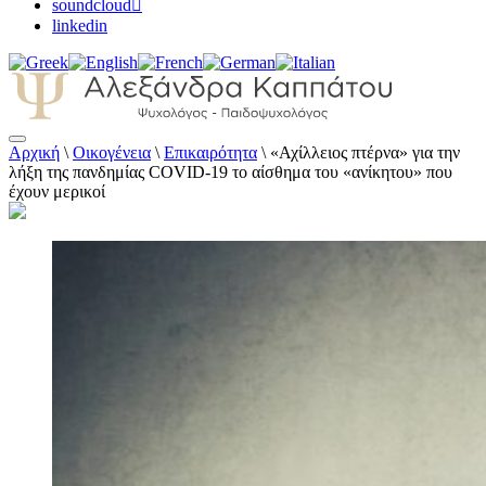
soundcloud
linkedin
Αρχική
\
Οικογένεια
\
Επικαιρότητα
\
«Αχίλλειος πτέρνα» για την
Αλεξάνδρα Καππάτου Ψυχολόγος –
λήξη της πανδημίας COVID-19 το αίσθημα του «ανίκητου» που
Παιδοψυχολόγος
έχουν μερικοί