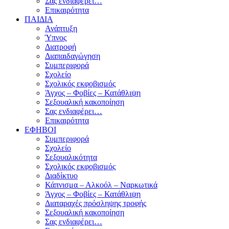
Σας ενδιαφέρει…
Επικαιρότητα
ΠΑΙΔΙΑ
Ανάπτυξη
Ύπνος
Διατροφή
Διαπαιδαγώγηση
Συμπεριφορά
Σχολείο
Σχολικός εκφοβισμός
Άγχος – Φοβίες – Κατάθλιψη
Σεξουαλική κακοποίηση
Σας ενδιαφέρει…
Επικαιρότητα
ΕΦΗΒΟΙ
Συμπεριφορά
Σχολείο
Σεξουαλικότητα
Σχολικός εκφοβισμός
Διαδίκτυο
Κάπνισμα – Αλκοόλ – Ναρκωτικά
Άγχος – Φοβίες – Κατάθλιψη
Διαταραχές πρόσληψης τροφής
Σεξουαλική κακοποίηση
Σας ενδιαφέρει…