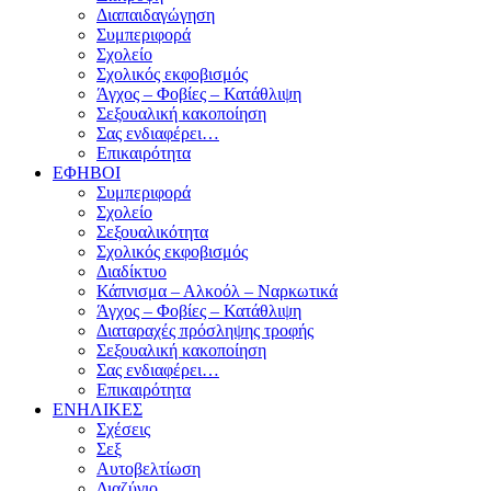
Διαπαιδαγώγηση
Συμπεριφορά
Σχολείο
Σχολικός εκφοβισμός
Άγχος – Φοβίες – Κατάθλιψη
Σεξουαλική κακοποίηση
Σας ενδιαφέρει…
Επικαιρότητα
ΕΦΗΒΟΙ
Συμπεριφορά
Σχολείο
Σεξουαλικότητα
Σχολικός εκφοβισμός
Διαδίκτυο
Κάπνισμα – Αλκοόλ – Ναρκωτικά
Άγχος – Φοβίες – Κατάθλιψη
Διαταραχές πρόσληψης τροφής
Σεξουαλική κακοποίηση
Σας ενδιαφέρει…
Επικαιρότητα
ΕΝΗΛΙΚΕΣ
Σχέσεις
Σεξ
Αυτοβελτίωση
Διαζύγιο