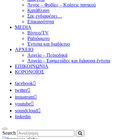
Άγχος – Φοβίες – Κρίσεις πανικού
Κατάθλιψη
Σας ενδιαφέρει…
Επικαιρότητα
MEDIA
Βίντεο/TV
Ραδιόφωνο
Έντυπα και διαδίκτυο
ΑΡΧΕΙΟ
Αρχείο – Περιοδικά
Αρχείο – Εφημερίδες και διάφορα έντυπα
ΕΠΙΚΟΙΝΩΝΙΑ
ΚΟΡΟΝΟΪΟΣ
facebook
twitter
instagram
youtube
soundcloud
linkedin
Search