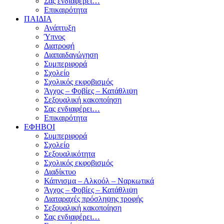
Σας ενδιαφέρει…
Επικαιρότητα
ΠΑΙΔΙΑ
Ανάπτυξη
Ύπνος
Διατροφή
Διαπαιδαγώγηση
Συμπεριφορά
Σχολείο
Σχολικός εκφοβισμός
Άγχος – Φοβίες – Κατάθλιψη
Σεξουαλική κακοποίηση
Σας ενδιαφέρει…
Επικαιρότητα
ΕΦΗΒΟΙ
Συμπεριφορά
Σχολείο
Σεξουαλικότητα
Σχολικός εκφοβισμός
Διαδίκτυο
Κάπνισμα – Αλκοόλ – Ναρκωτικά
Άγχος – Φοβίες – Κατάθλιψη
Διαταραχές πρόσληψης τροφής
Σεξουαλική κακοποίηση
Σας ενδιαφέρει…