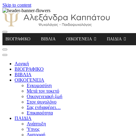
Skip to content
Αλεξάνδρα Καππάτου Ψυχολόγος – Παιδοψ
ΒΙΟΓΡΑΦΙΚΟ
ΒΙΒΛΙΑ
ΟΙΚΟΓΕΝΕΙΑ
ΠΑΙΔΙΑ
Αρχική
ΒΙΟΓΡΑΦΙΚΟ
ΒΙΒΛΙΑ
ΟΙΚΟΓΕΝΕΙΑ
Εγκυμοσύνη
Μετά τον τοκετό
Οικογενειακή ζωή
Στον ψυχολόγο
Σας ενδιαφέρει…
Επικαιρότητα
ΠΑΙΔΙΑ
Ανάπτυξη
Ύπνος
Διατροφή