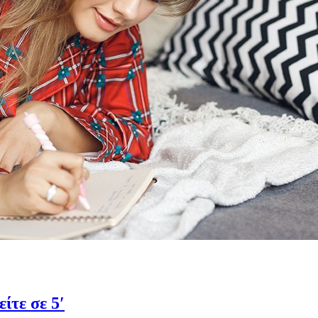
ίτε σε 5′