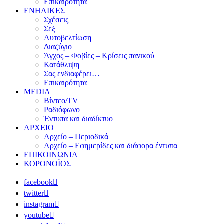
Επικαιρότητα
ΕΝΗΛΙΚΕΣ
Σχέσεις
Σεξ
Αυτοβελτίωση
Διαζύγιο
Άγχος – Φοβίες – Κρίσεις πανικού
Κατάθλιψη
Σας ενδιαφέρει…
Επικαιρότητα
MEDIA
Βίντεο/TV
Ραδιόφωνο
Έντυπα και διαδίκτυο
ΑΡΧΕΙΟ
Αρχείο – Περιοδικά
Αρχείο – Εφημερίδες και διάφορα έντυπα
ΕΠΙΚΟΙΝΩΝΙΑ
ΚΟΡΟΝΟΪΟΣ
facebook
twitter
instagram
youtube