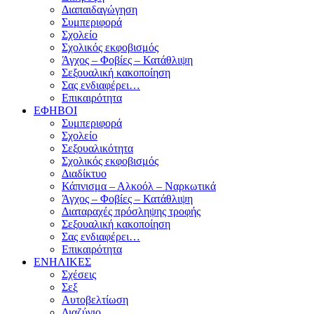
Διαπαιδαγώγηση
Συμπεριφορά
Σχολείο
Σχολικός εκφοβισμός
Άγχος – Φοβίες – Κατάθλιψη
Σεξουαλική κακοποίηση
Σας ενδιαφέρει…
Επικαιρότητα
ΕΦΗΒΟΙ
Συμπεριφορά
Σχολείο
Σεξουαλικότητα
Σχολικός εκφοβισμός
Διαδίκτυο
Κάπνισμα – Αλκοόλ – Ναρκωτικά
Άγχος – Φοβίες – Κατάθλιψη
Διαταραχές πρόσληψης τροφής
Σεξουαλική κακοποίηση
Σας ενδιαφέρει…
Επικαιρότητα
ΕΝΗΛΙΚΕΣ
Σχέσεις
Σεξ
Αυτοβελτίωση
Διαζύγιο