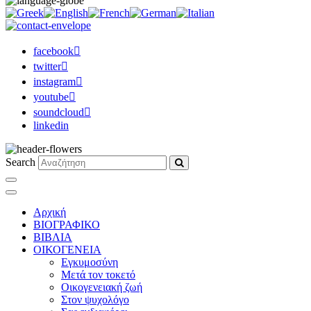
facebook
twitter
instagram
youtube
soundcloud
linkedin
Search
Αρχική
ΒΙΟΓΡΑΦΙΚΟ
ΒΙΒΛΙΑ
ΟΙΚΟΓΕΝΕΙΑ
Εγκυμοσύνη
Μετά τον τοκετό
Οικογενειακή ζωή
Στον ψυχολόγο