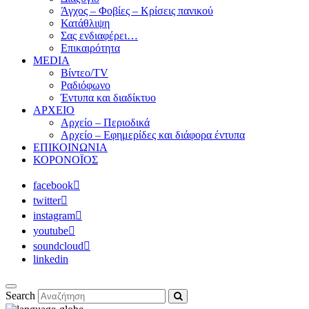
Άγχος – Φοβίες – Κρίσεις πανικού
Κατάθλιψη
Σας ενδιαφέρει…
Επικαιρότητα
MEDIA
Βίντεο/TV
Ραδιόφωνο
Έντυπα και διαδίκτυο
ΑΡΧΕΙΟ
Αρχείο – Περιοδικά
Αρχείο – Εφημερίδες και διάφορα έντυπα
ΕΠΙΚΟΙΝΩΝΙΑ
ΚΟΡΟΝΟΪΟΣ
facebook
twitter
instagram
youtube
soundcloud
linkedin
Search