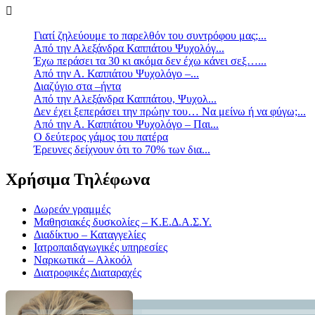
Γιατί ζηλεύουμε το παρελθόν του συντρόφου μας;...
Από την Αλεξάνδρα Καππάτου Ψυχολόγ...
Έχω περάσει τα 30 κι ακόμα δεν έχω κάνει σεξ…...
Από την Α. Καππάτου Ψυχολόγο –...
Διαζύγιο στα –ήντα
Από την Αλεξάνδρα Καππάτου, Ψυχολ...
Δεν έχει ξεπεράσει την πρώην του… Να μείνω ή να φύγω;...
Από την Α. Καππάτου Ψυχολόγο – Παι...
Ο δεύτερος γάμος του πατέρα
Έρευνες δείχνουν ότι το 70% των δια...
Χρήσιμα Τηλέφωνα
Δωρεάν γραμμές
Μαθησιακές δυσκολίες – Κ.Ε.Δ.Α.Σ.Υ.
Διαδίκτυο – Καταγγελίες
Ιατροπαιδαγωγικές υπηρεσίες
Ναρκωτικά – Αλκοόλ
Διατροφικές Διαταραχές