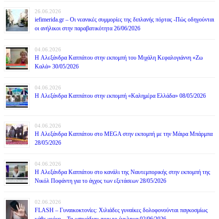
26.06.2026
iefimerida.gr – Οι νεανικές συμμορίες της διπλανής πόρτας -Πώς οδηγούνται
οι ανήλικοι στην παραβατικότητα 26/06/2026
04.06.2026
H Αλεξάνδρα Καππάτου στην εκπομπή του Μιχάλη Κεφαλογιάννη «Ζω
Καλά» 30/05/2026
04.06.2026
H Αλεξάνδρα Καππάτου στην εκπομπή «Καλημέρα Ελλάδα» 08/05/2026
04.06.2026
H Αλεξάνδρα Καππάτου στο MEGA στην εκπομπή με την Μάιρα Mπάρμπα
28/05/2026
04.06.2026
H Αλεξάνδρα Καππάτου στο κανάλι της Ναυτεμπορικής στην εκπομπή της
Νικόλ Ποφάντη για το άγχος των εξετάσεων 28/05/2026
02.06.2026
FLASH – Γυναικοκτονίες: Χιλιάδες γυναίκες δολοφονούνται παγκοσμίως
κάθε χρόνο – Τα «σημάδια» πριν το έγκλημα 02/06/2026