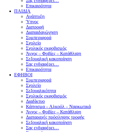
Σας ενδιαφέρει…
Επικαιρότητα
ΠΑΙΔΙΑ
Ανάπτυξη
Ύπνος
Διατροφή
Διαπαιδαγώγηση
Συμπεριφορά
Σχολείο
Σχολικός εκφοβισμός
Άγχος – Φοβίες – Κατάθλιψη
Σεξουαλική κακοποίηση
Σας ενδιαφέρει…
Επικαιρότητα
ΕΦΗΒΟΙ
Συμπεριφορά
Σχολείο
Σεξουαλικότητα
Σχολικός εκφοβισμός
Διαδίκτυο
Κάπνισμα – Αλκοόλ – Ναρκωτικά
Άγχος – Φοβίες – Κατάθλιψη
Διαταραχές πρόσληψης τροφής
Σεξουαλική κακοποίηση
Σας ενδιαφέρει…