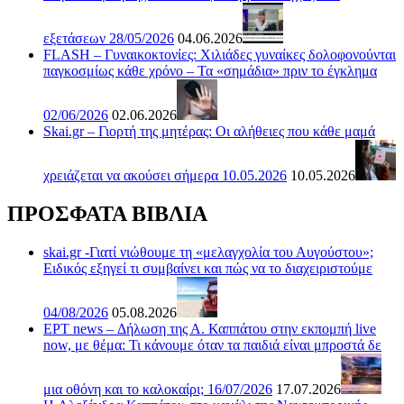
εξετάσεων 28/05/2026
04.06.2026
FLASH – Γυναικοκτονίες: Χιλιάδες γυναίκες δολοφονούνται
παγκοσμίως κάθε χρόνο – Τα «σημάδια» πριν το έγκλημα
02/06/2026
02.06.2026
Skai.gr – Γιορτή της μητέρας: Οι αλήθειες που κάθε μαμά
χρειάζεται να ακούσει σήμερα 10.05.2026
10.05.2026
ΠΡΟΣΦΑΤΑ ΒΙΒΛΙΑ
skai.gr -Γιατί νιώθουμε τη «μελαγχολία του Αυγούστου»;
Ειδικός εξηγεί τι συμβαίνει και πώς να το διαχειριστούμε
04/08/2026
05.08.2026
ΕΡΤ news – Δήλωση της Α. Καππάτου στην εκπομπή live
now, με θέμα: Τι κάνουμε όταν τα παιδιά είναι μπροστά δε
μια οθόνη και το καλοκαίρι; 16/07/2026
17.07.2026