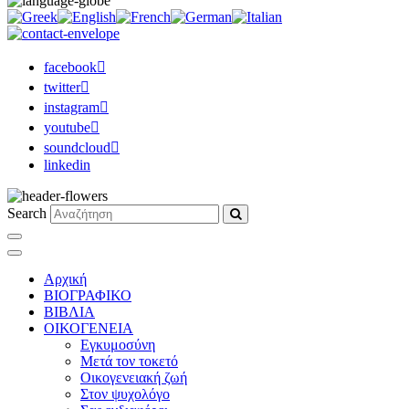
facebook
twitter
instagram
youtube
soundcloud
linkedin
Search
Αρχική
ΒΙΟΓΡΑΦΙΚΟ
ΒΙΒΛΙΑ
ΟΙΚΟΓΕΝΕΙΑ
Εγκυμοσύνη
Μετά τον τοκετό
Οικογενειακή ζωή
Στον ψυχολόγο