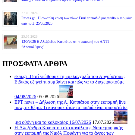
27.05.2026
Rthess.gr · Η σιωπηλή κρίση των νέων: Γιατί τα παιδιά μας νιώθουν πιο μόνα
από ποτέ; 25/05/2025
25.05.2026
13/5/2026 Η Αλεξάνδρα Καππάτου στην εκπομπή του ΑΝΤ1
“Αποκαλύψεις”
ΠΡΟΣΦΑΤΑ ΑΡΘΡΑ
skai.gr -Γιατί νιώθουμε τη «μελαγχολία του Αυγούστου»;
Ειδικός εξηγεί τι συμβαίνει και πώς να το διαχειριστούμε
04/08/2026
05.08.2026
ΕΡΤ news – Δήλωση της Α. Καππάτου στην εκπομπή live
now, με θέμα: Τι κάνουμε όταν τα παιδιά είναι μπροστά δε
μια οθόνη και το καλοκαίρι; 16/07/2026
17.07.2026
H Αλεξάνδρα Καππάτου στο κανάλι της Ναυτεμπορικής
στην εκπομπή της Νικόλ Ποφάντη για το άγχος των