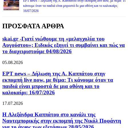
ΕΡΤ news – Δήλωση της Α. Καππάτου στην εκπομπή live now, με θέμα: Τι
κάνουμε όταν τα παιδιά είναι μπροστά δε μια οθόνη και το καλοκαίρι;
16/07/2026
ΠΡΟΣΦΑΤΑ ΑΡΘΡΑ
skai.gr -Γιατί νιώθουμε τη «μελαγχολία του
Αυγούστου»; Ειδικός εξηγεί τι συμβαίνει και πώς να
το διαχειριστούμε 04/08/2026
05.08.2026
ΕΡΤ news – Δήλωση της Α. Καππάτου στην
εκπομπή live now, με θέμα: Τι κάνουμε όταν τα
παιδιά είναι μπροστά δε μια οθόνη και το
καλοκαίρι; 16/07/2026
17.07.2026
H Αλεξάνδρα Καππάτου στο κανάλι της
Ναυτεμπορικής στην εκπομπή της Νικόλ Ποφάντη
για το άγχος των εξετάσεων 28/05/2026