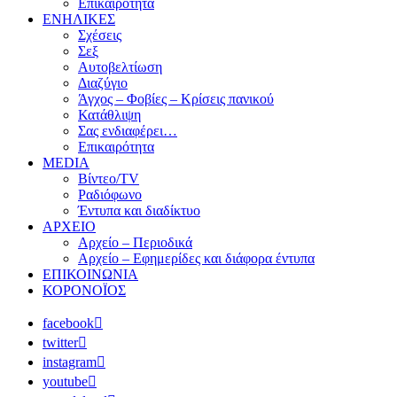
Επικαιρότητα
ΕΝΗΛΙΚΕΣ
Σχέσεις
Σεξ
Αυτοβελτίωση
Διαζύγιο
Άγχος – Φοβίες – Κρίσεις πανικού
Κατάθλιψη
Σας ενδιαφέρει…
Επικαιρότητα
MEDIA
Βίντεο/TV
Ραδιόφωνο
Έντυπα και διαδίκτυο
ΑΡΧΕΙΟ
Αρχείο – Περιοδικά
Αρχείο – Εφημερίδες και διάφορα έντυπα
ΕΠΙΚΟΙΝΩΝΙΑ
ΚΟΡΟΝΟΪΟΣ
facebook
twitter
instagram
youtube