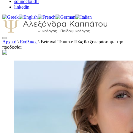
soundcloud
linkedin
Αρχική
\
Ενήλικες
\
Betrayal Trauma: Πώς θα ξεπεράσουμε την
Αλεξάνδρα Καππάτου Ψυχολόγος –
προδοσία;
Παιδοψυχολόγος