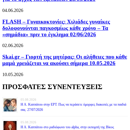
04.06.2026
FLASH – Γυναικοκτονίες: Χιλιάδες γυναίκες
δολοφονούνται παγκοσμίως κάθε χρόνο – Τα
«σημάδια» πριν το έγκλημα 02/06/2026
02.06.2026
Skai.gr – Γιορτή της μητέρας: Οι αλήθειες που κάθε
μαμά χρειάζεται να ακούσει σήμερα 10.05.2026
10.05.2026
ΠΡΟΣΦΑΤΕΣ ΣΥΝΕΝΤΕΥΞΕΙΣ
05.08.2026
Η Α. Καππάτου στην ΕΡΤ. Πως να περάσετε όμορφες διακοπές με τα παιδιά
σας. 27/07/2026
05.08.2026
Η Α. Καππάτου στο ραδιόφωνο του alpha, στην εκπομπή της Βίκυς