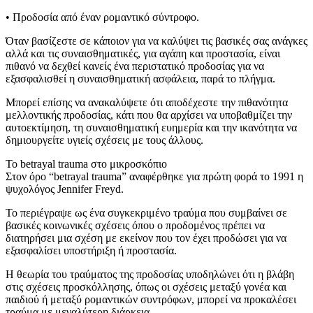
• Προδοσία από έναν ρομαντικό σύντροφο.
Όταν βασίζεστε σε κάποιον για να καλύψει τις βασικές σας ανάγκες
αλλά και τις συναισθηματικές, για αγάπη και προστασία, είναι
πιθανό να δεχθεί κανείς ένα περιστατικό προδοσίας για να
εξασφαλισθεί η συναισθηματική ασφάλεια, παρά το πλήγμα.
Μπορεί επίσης να ανακαλύψετε ότι αποδέχεστε την πιθανότητα
μελλοντικής προδοσίας, κάτι που θα αρχίσει να υποβαθμίζει την
αυτοεκτίμηση, τη συναισθηματική ευημερία και την ικανότητα να
δημιουργείτε υγιείς σχέσεις με τους άλλους.
Το betrayal trauma στο μικροσκόπιο
Στον όρο “betrayal trauma” αναφέρθηκε για πρώτη φορά το 1991 η
ψυχολόγος Jennifer Freyd.
Το περιέγραψε ως ένα συγκεκριμένο τραύμα που συμβαίνει σε
βασικές κοινωνικές σχέσεις όπου ο προδομένος πρέπει να
διατηρήσει μια σχέση με εκείνον που τον έχει προδώσει για να
εξασφαλίσει υποστήριξη ή προστασία.
Η θεωρία του τραύματος της προδοσίας υποδηλώνει ότι η βλάβη
στις σχέσεις προσκόλλησης, όπως οι σχέσεις μεταξύ γονέα και
παιδιού ή μεταξύ ρομαντικών συντρόφων, μπορεί να προκαλέσει
τραύμα με μεγαλύτερη διάρκεια.