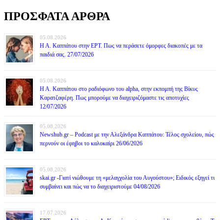
ΠΡΟΣΦΑΤΑ ΑΡΘΡΑ
05.08.2026
Η Α. Καππάτου στην ΕΡΤ. Πως να περάσετε όμορφες διακοπές με τα
παιδιά σας. 27/07/2026
05.08.2026
Η Α. Καππάτου στο ραδιόφωνο του alpha, στην εκπομπή της Βίκυς
Καρατζαφέρη. Πως μπορούμε να διαχειριζόμαστε τις αποτυχίες
12/07/2026
05.08.2026
Newshub.gr – Podcast με την Αλεξάνδρα Καππάτου: Τέλος σχολείου, πώς
περνούν οι έφηβοι το καλοκαίρι 26/06/2026
05.08.2026
skai.gr -Γιατί νιώθουμε τη «μελαγχολία του Αυγούστου»; Ειδικός εξηγεί τι
συμβαίνει και πώς να το διαχειριστούμε 04/08/2026
17.07.2026