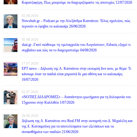
Καρατζαφέρη. Πως μπορούμε να διαχειριζόμαστε τις αποτυχίες 12/07/2026
05.08.2026
Newshub.gr – Podcast με την Αλεξάνδρα Καππάτου: Τέλος σχολείου, πώς
περνούν οι έφηβοι το καλοκαίρι 26/06/2026
05.08.2026
skai.gr -Γιατί νιώθουμε τη «μελαγχολία του Αυγούστου»; Ειδικός εξηγεί τι
συμβαίνει και πώς να το διαχειριστούμε 04/08/2026
17.07.2026
ΕΡΤ news – Δήλωση της Α. Καππάτου στην εκπομπή live now, με θέμα: Τι
κάνουμε όταν τα παιδιά είναι μπροστά δε μια οθόνη και το καλοκαίρι;
16/07/2026
02.07.2026
«ΝΟΤΙΕΣ ΔΙΑΔΡΟΜΕΣ» – Αναπάντητα ερωτήματα για τη δολοφονία του
15χρονου στην Καλλιθέα 1/07/2026
26.06.2026
Δήλωση της Α. Καππάτου στο Real FM στην εκπομπή του Δ. Μιχαλέλη και
της Ε. Κατσαμπέκη για τα αποτελέσματα των εξετάσεων και τα
συναισθήματα των παιδιών 21/06/2026