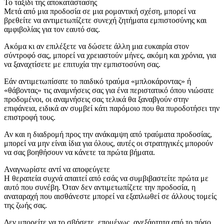
Το ταξίδι της αποκατάστασης
Μετά από μια προδοσία σε μια ρομαντική σχέση, μπορεί να
βρεθείτε να αντιμετωπίζετε συνεχή ζητήματα εμπιστοσύνης και
αμφιβολίας για τον εαυτό σας.
Ακόμα κι αν επιλέξετε να δώσετε άλλη μια ευκαιρία στον
σύντροφό σας, μπορεί να χρειαστούν μήνες, ακόμη και χρόνια, για
να ξαναχτίσετε με επιτυχία την εμπιστοσύνη σας.
Εάν αντιμετωπίσατε το παιδικό τραύμα «μπλοκάροντας» ή
«θάβοντας» τις αναμνήσεις σας για ένα περιστατικό όπου νιώσατε
προδομένοι, οι αναμνήσεις σας τελικά θα ξαναβγούν στην
επιφάνεια, ειδικά αν συμβεί κάτι παρόμοιο που θα πυροδοτήσει την
επιστροφή τους.
Αν και η διαδρομή προς την ανάκαμψη από τραύματα προδοσίας,
μπορεί να μην είναι ίδια για όλους, αυτές οι στρατηγικές μπορούν
να σας βοηθήσουν να κάνετε τα πρώτα βήματα.
Αναγνωρίστε αντί να αποφεύγετε
Η θεραπεία συχνά απαιτεί από εσάς να συμβιβαστείτε πρώτα με
αυτό που συνέβη. Όταν δεν αντιμετωπίζετε την προδοσία, η
αναταραχή που αισθάνεστε μπορεί να εξαπλωθεί σε άλλους τομείς
της ζωής σας.
Δεν μπορείτε να το σβήσετε, επομένως, ανεξάρτητα από το πόσο