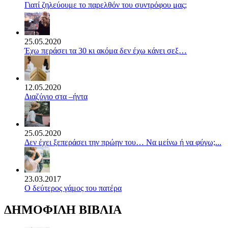
Γιατί ζηλεύουμε το παρελθόν του συντρόφου μας;
25.05.2020
Έχω περάσει τα 30 κι ακόμα δεν έχω κάνει σεξ…
12.05.2020
Διαζύγιο στα –ήντα
25.05.2020
Δεν έχει ξεπεράσει την πρώην του… Να μείνω ή να φύγω;...
23.03.2017
Ο δεύτερος γάμος του πατέρα
ΔΗΜΟΦΙΛΗ ΒΙΒΛΙΑ