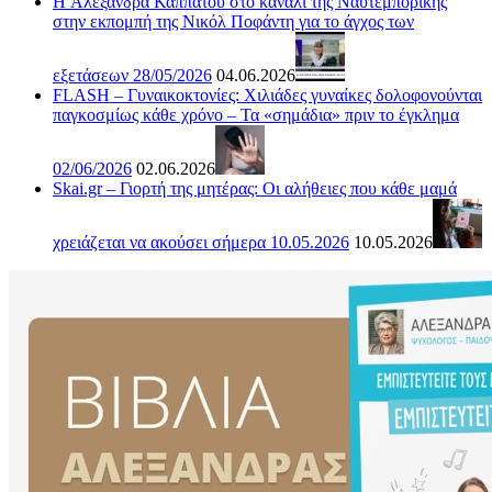
H Αλεξάνδρα Καππάτου στο κανάλι της Ναυτεμπορικής
στην εκπομπή της Νικόλ Ποφάντη για το άγχος των
εξετάσεων 28/05/2026
04.06.2026
FLASH – Γυναικοκτονίες: Χιλιάδες γυναίκες δολοφονούνται
παγκοσμίως κάθε χρόνο – Τα «σημάδια» πριν το έγκλημα
02/06/2026
02.06.2026
Skai.gr – Γιορτή της μητέρας: Οι αλήθειες που κάθε μαμά
χρειάζεται να ακούσει σήμερα 10.05.2026
10.05.2026