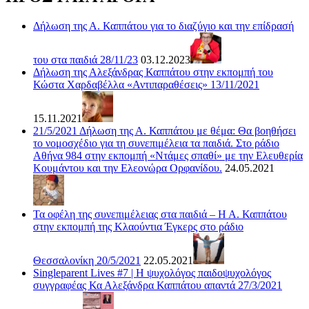
Δήλωση της Α. Καππάτου για το διαζύγιο και την επίδρασή
του στα παιδιά 28/11/23
03.12.2023
Δήλωση της Αλεξάνδρας Καππάτου στην εκπομπή του
Κώστα Χαρδαβέλλα «Αντιπαραθέσεις» 13/11/2021
15.11.2021
21/5/2021 Δήλωση της Α. Καππάτου με θέμα: Θα βοηθήσει
το νομοσχέδιο για τη συνεπιμέλεια τα παιδιά. Στο ράδιο
Αθήνα 984 στην εκπομπή «Ντάμες σπαθί» με την Ελευθερία
Κουμάντου και την Ελεονώρα Ορφανίδου.
24.05.2021
Τα οφέλη της συνεπιμέλειας στα παιδιά – Η Α. Καππάτου
στην εκπομπή της Κλαούντια Έγκερς στο ράδιο
Θεσσαλονίκη 20/5/2021
22.05.2021
Singleparent Lives #7 | H ψυχολόγος παιδοψυχολόγος
συγγραφέας Κα Αλεξάνδρα Καππάτου απαντά 27/3/2021