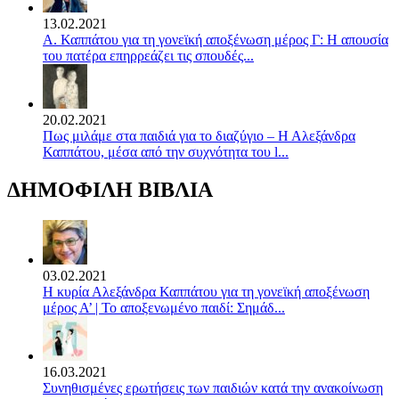
13.02.2021
Α. Καππάτου για τη γονεϊκή αποξένωση μέρος Γ: Η απουσία
του πατέρα επηρρεάζει τις σπουδές...
20.02.2021
Πως μιλάμε στα παιδιά για το διαζύγιο – Η Αλεξάνδρα
Καππάτου, μέσα από την συχνότητα του l...
ΔΗΜΟΦΙΛΗ ΒΙΒΛΙΑ
03.02.2021
Η κυρία Αλεξάνδρα Καππάτου για τη γονεϊκή αποξένωση
μέρος Α’ | Το αποξενωμένο παιδί: Σημάδ...
16.03.2021
Συνηθισμένες ερωτήσεις των παιδιών κατά την ανακοίνωση