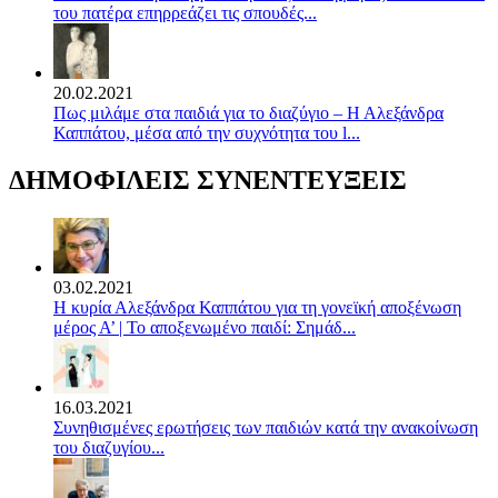
του πατέρα επηρρεάζει τις σπουδές...
20.02.2021
Πως μιλάμε στα παιδιά για το διαζύγιο – Η Αλεξάνδρα
Καππάτου, μέσα από την συχνότητα του l...
ΔΗΜΟΦΙΛΕΙΣ ΣΥΝΕΝΤΕΥΞΕΙΣ
03.02.2021
Η κυρία Αλεξάνδρα Καππάτου για τη γονεϊκή αποξένωση
μέρος Α’ | Το αποξενωμένο παιδί: Σημάδ...
16.03.2021
Συνηθισμένες ερωτήσεις των παιδιών κατά την ανακοίνωση
του διαζυγίου...