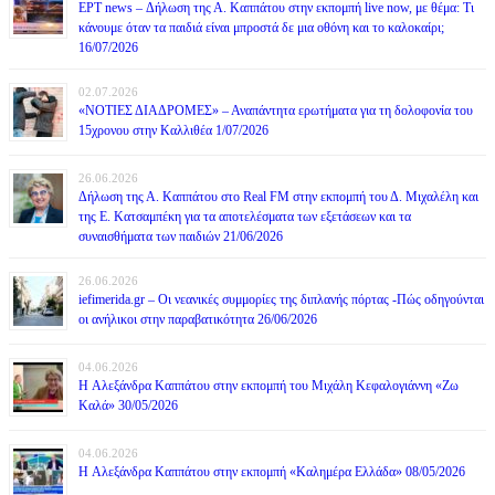
ΕΡΤ news – Δήλωση της Α. Καππάτου στην εκπομπή live now, με θέμα: Τι
κάνουμε όταν τα παιδιά είναι μπροστά δε μια οθόνη και το καλοκαίρι;
16/07/2026
02.07.2026
«ΝΟΤΙΕΣ ΔΙΑΔΡΟΜΕΣ» – Αναπάντητα ερωτήματα για τη δολοφονία του
15χρονου στην Καλλιθέα 1/07/2026
26.06.2026
Δήλωση της Α. Καππάτου στο Real FM στην εκπομπή του Δ. Μιχαλέλη και
της Ε. Κατσαμπέκη για τα αποτελέσματα των εξετάσεων και τα
συναισθήματα των παιδιών 21/06/2026
26.06.2026
iefimerida.gr – Οι νεανικές συμμορίες της διπλανής πόρτας -Πώς οδηγούνται
οι ανήλικοι στην παραβατικότητα 26/06/2026
04.06.2026
H Αλεξάνδρα Καππάτου στην εκπομπή του Μιχάλη Κεφαλογιάννη «Ζω
Καλά» 30/05/2026
04.06.2026
H Αλεξάνδρα Καππάτου στην εκπομπή «Καλημέρα Ελλάδα» 08/05/2026