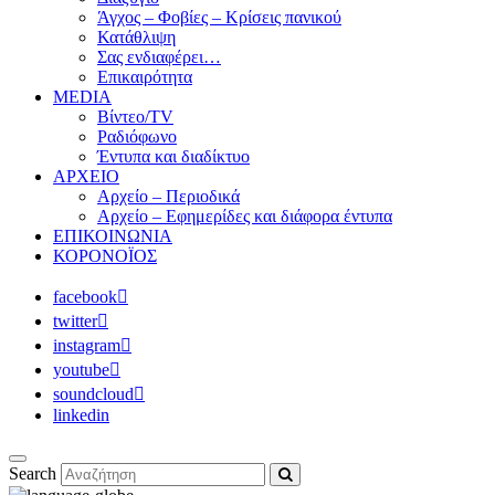
Άγχος – Φοβίες – Κρίσεις πανικού
Κατάθλιψη
Σας ενδιαφέρει…
Επικαιρότητα
MEDIA
Βίντεο/TV
Ραδιόφωνο
Έντυπα και διαδίκτυο
ΑΡΧΕΙΟ
Αρχείο – Περιοδικά
Αρχείο – Εφημερίδες και διάφορα έντυπα
ΕΠΙΚΟΙΝΩΝΙΑ
ΚΟΡΟΝΟΪΟΣ
facebook
twitter
instagram
youtube
soundcloud
linkedin
Search