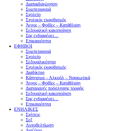
Διαπαιδαγώγηση
Συμπεριφορά
Σχολείο
Σχολικός εκφοβισμός
Άγχος – Φοβίες – Κατάθλιψη
Σεξουαλική κακοποίηση
Σας ενδιαφέρει…
Επικαιρότητα
ΕΦΗΒΟΙ
Συμπεριφορά
Σχολείο
Σεξουαλικότητα
Σχολικός εκφοβισμός
Διαδίκτυο
Κάπνισμα – Αλκοόλ – Ναρκωτικά
Άγχος – Φοβίες – Κατάθλιψη
Διαταραχές πρόσληψης τροφής
Σεξουαλική κακοποίηση
Σας ενδιαφέρει…
Επικαιρότητα
ΕΝΗΛΙΚΕΣ
Σχέσεις
Σεξ
Αυτοβελτίωση
Διαζύγιο