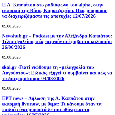
Η Α. Καππάτου στο ραδιόφωνο του alpha, στην
εκπομπή της Βίκυς Καρατζαφέρη. Πως μπορούμε
να διαχειριζόμαστε τις αποτυχίες 12/07/2026
05.08.2026
Newshub.gr – Podcast με την Αλεξάνδρα Καππάτου:
Τέλος σχολείου, πώς περνούν οι έφηβοι το καλοκαίρι
26/06/2026
05.08.2026
skai.gr -Γιατί νιώθουμε τη «μελαγχολία του
Αυγούστου»; Ειδικός εξηγεί τι συμβαίνει και πώς να
το διαχειριστούμε 04/08/2026
05.08.2026
ΕΡΤ news – Δήλωση της Α. Καππάτου στην
εκπομπή live now, με θέμα: Τι κάνουμε όταν τα
παιδιά είναι μπροστά δε μια οθόνη και το