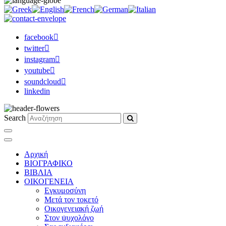
facebook
twitter
instagram
youtube
soundcloud
linkedin
Search
Αρχική
ΒΙΟΓΡΑΦΙΚΟ
ΒΙΒΛΙΑ
ΟΙΚΟΓΕΝΕΙΑ
Εγκυμοσύνη
Μετά τον τοκετό
Οικογενειακή ζωή
Στον ψυχολόγο