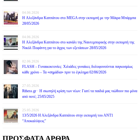
04.06.2026
H Αλεξάνδρα Καππάτου στο MEGA στην εκπομπή με την Μάιρα Mπάρμπα
28/05/2026
04.06.2026
H Αλεξάνδρα Καππάτου στο κανάλι της Ναυτεμπορικής στην εκπομπή της
Νικόλ Ποφάντη για το άγχος των εξετάσεων 28/05/2026
02.06.2026
FLASH – Γυναικοκτονίες: Χιλιάδες γυναίκες δολοφονούνται παγκοσμίως
κάθε χρόνο – Τα «σημάδια» πριν το έγκλημα 02/06/2026
27.05.2026
Rthess.gr · Η σιωπηλή κρίση των νέων: Γιατί τα παιδιά μας νιώθουν πιο μόνα
από ποτέ; 25/05/2025
25.05.2026
13/5/2026 Η Αλεξάνδρα Καππάτου στην εκπομπή του ΑΝΤ1
“Αποκαλύψεις”
ΠΡΟΣΦΑΤΑ ΑΡΘΡΑ