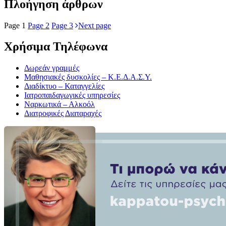
Πλοήγηση άρθρων
Page
1
Page
2
Page
3
Next page
Χρήσιμα Τηλέφωνα
Δωρεάν γραμμές
Μαθησιακές δυσκολίες – Κ.Ε.Δ.Α.Σ.Υ.
Διαδίκτυο – Καταγγελίες
Ιατροπαιδαγωγικές υπηρεσίες
Ναρκωτικά – Αλκοόλ
Διατροφικές Διαταραχές