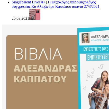
Singleparent Lives #7 | H ψυχολόγος παιδοψυχολόγος
συγγραφέας Κα Αλεξάνδρα Καππάτου απαντά 27/3/2021
26.03.2021