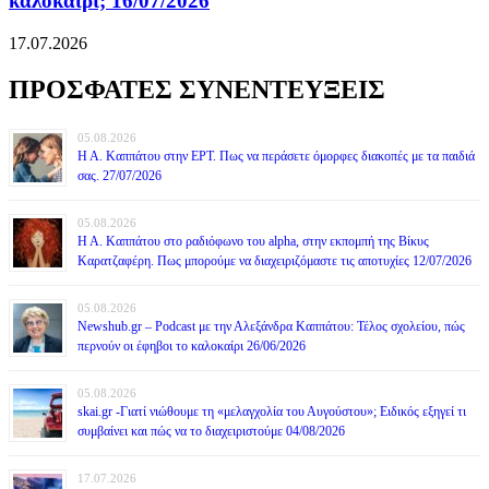
καλοκαίρι; 16/07/2026
17.07.2026
ΠΡΟΣΦΑΤΕΣ ΣΥΝΕΝΤΕΥΞΕΙΣ
05.08.2026
Η Α. Καππάτου στην ΕΡΤ. Πως να περάσετε όμορφες διακοπές με τα παιδιά
σας. 27/07/2026
05.08.2026
Η Α. Καππάτου στο ραδιόφωνο του alpha, στην εκπομπή της Βίκυς
Καρατζαφέρη. Πως μπορούμε να διαχειριζόμαστε τις αποτυχίες 12/07/2026
05.08.2026
Newshub.gr – Podcast με την Αλεξάνδρα Καππάτου: Τέλος σχολείου, πώς
περνούν οι έφηβοι το καλοκαίρι 26/06/2026
05.08.2026
skai.gr -Γιατί νιώθουμε τη «μελαγχολία του Αυγούστου»; Ειδικός εξηγεί τι
συμβαίνει και πώς να το διαχειριστούμε 04/08/2026
17.07.2026