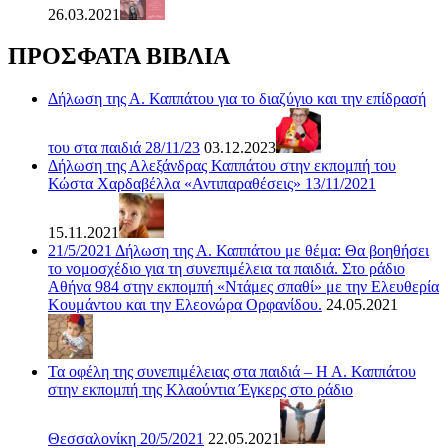
26.03.2021
ΠΡΟΣΦΑΤΑ ΒΙΒΛΙΑ
Δήλωση της Α. Καππάτου για το διαζύγιο και την επίδρασή
του στα παιδιά 28/11/23
03.12.2023
Δήλωση της Αλεξάνδρας Καππάτου στην εκπομπή του
Κώστα Χαρδαβέλλα «Αντιπαραθέσεις» 13/11/2021
15.11.2021
21/5/2021 Δήλωση της Α. Καππάτου με θέμα: Θα βοηθήσει
το νομοσχέδιο για τη συνεπιμέλεια τα παιδιά. Στο ράδιο
Αθήνα 984 στην εκπομπή «Ντάμες σπαθί» με την Ελευθερία
Κουμάντου και την Ελεονώρα Ορφανίδου.
24.05.2021
Τα οφέλη της συνεπιμέλειας στα παιδιά – Η Α. Καππάτου
στην εκπομπή της Κλαούντια Έγκερς στο ράδιο
Θεσσαλονίκη 20/5/2021
22.05.2021