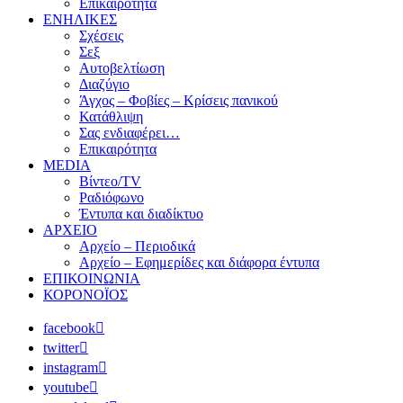
Επικαιρότητα
ΕΝΗΛΙΚΕΣ
Σχέσεις
Σεξ
Αυτοβελτίωση
Διαζύγιο
Άγχος – Φοβίες – Κρίσεις πανικού
Κατάθλιψη
Σας ενδιαφέρει…
Επικαιρότητα
MEDIA
Βίντεο/TV
Ραδιόφωνο
Έντυπα και διαδίκτυο
ΑΡΧΕΙΟ
Αρχείο – Περιοδικά
Αρχείο – Εφημερίδες και διάφορα έντυπα
ΕΠΙΚΟΙΝΩΝΙΑ
ΚΟΡΟΝΟΪΟΣ
facebook
twitter
instagram
youtube