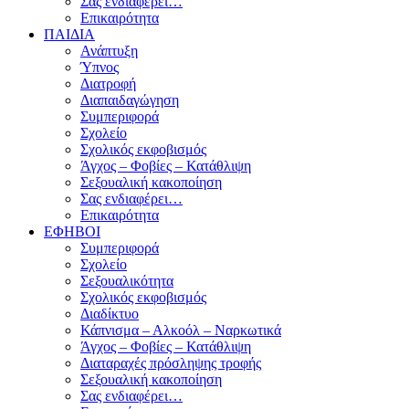
Σας ενδιαφέρει…
Επικαιρότητα
ΠΑΙΔΙΑ
Ανάπτυξη
Ύπνος
Διατροφή
Διαπαιδαγώγηση
Συμπεριφορά
Σχολείο
Σχολικός εκφοβισμός
Άγχος – Φοβίες – Κατάθλιψη
Σεξουαλική κακοποίηση
Σας ενδιαφέρει…
Επικαιρότητα
ΕΦΗΒΟΙ
Συμπεριφορά
Σχολείο
Σεξουαλικότητα
Σχολικός εκφοβισμός
Διαδίκτυο
Κάπνισμα – Αλκοόλ – Ναρκωτικά
Άγχος – Φοβίες – Κατάθλιψη
Διαταραχές πρόσληψης τροφής
Σεξουαλική κακοποίηση
Σας ενδιαφέρει…