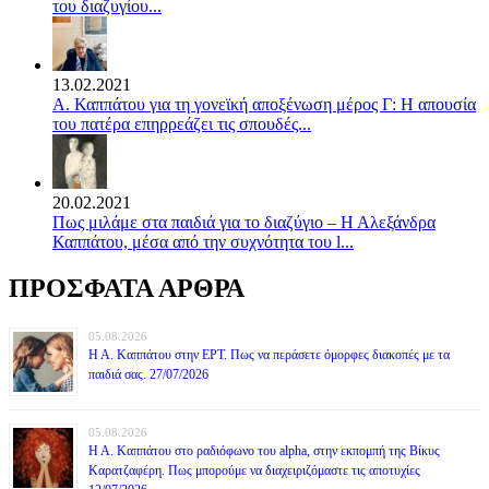
του διαζυγίου...
13.02.2021
Α. Καππάτου για τη γονεϊκή αποξένωση μέρος Γ: Η απουσία
του πατέρα επηρρεάζει τις σπουδές...
20.02.2021
Πως μιλάμε στα παιδιά για το διαζύγιο – Η Αλεξάνδρα
Καππάτου, μέσα από την συχνότητα του l...
ΠΡΟΣΦΑΤΑ ΑΡΘΡΑ
05.08.2026
Η Α. Καππάτου στην ΕΡΤ. Πως να περάσετε όμορφες διακοπές με τα
παιδιά σας. 27/07/2026
05.08.2026
Η Α. Καππάτου στο ραδιόφωνο του alpha, στην εκπομπή της Βίκυς
Καρατζαφέρη. Πως μπορούμε να διαχειριζόμαστε τις αποτυχίες