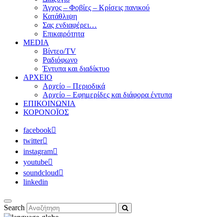
Άγχος – Φοβίες – Κρίσεις πανικού
Κατάθλιψη
Σας ενδιαφέρει…
Επικαιρότητα
MEDIA
Βίντεο/TV
Ραδιόφωνο
Έντυπα και διαδίκτυο
ΑΡΧΕΙΟ
Αρχείο – Περιοδικά
Αρχείο – Εφημερίδες και διάφορα έντυπα
ΕΠΙΚΟΙΝΩΝΙΑ
ΚΟΡΟΝΟΪΟΣ
facebook
twitter
instagram
youtube
soundcloud
linkedin
Search