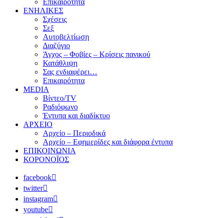
Επικαιρότητα
ΕΝΗΛΙΚΕΣ
Σχέσεις
Σεξ
Αυτοβελτίωση
Διαζύγιο
Άγχος – Φοβίες – Κρίσεις πανικού
Κατάθλιψη
Σας ενδιαφέρει…
Επικαιρότητα
MEDIA
Βίντεο/TV
Ραδιόφωνο
Έντυπα και διαδίκτυο
ΑΡΧΕΙΟ
Αρχείο – Περιοδικά
Αρχείο – Εφημερίδες και διάφορα έντυπα
ΕΠΙΚΟΙΝΩΝΙΑ
ΚΟΡΟΝΟΪΟΣ
facebook
twitter
instagram
youtube