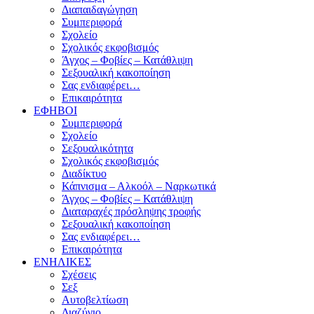
Διαπαιδαγώγηση
Συμπεριφορά
Σχολείο
Σχολικός εκφοβισμός
Άγχος – Φοβίες – Κατάθλιψη
Σεξουαλική κακοποίηση
Σας ενδιαφέρει…
Επικαιρότητα
ΕΦΗΒΟΙ
Συμπεριφορά
Σχολείο
Σεξουαλικότητα
Σχολικός εκφοβισμός
Διαδίκτυο
Κάπνισμα – Αλκοόλ – Ναρκωτικά
Άγχος – Φοβίες – Κατάθλιψη
Διαταραχές πρόσληψης τροφής
Σεξουαλική κακοποίηση
Σας ενδιαφέρει…
Επικαιρότητα
ΕΝΗΛΙΚΕΣ
Σχέσεις
Σεξ
Αυτοβελτίωση
Διαζύγιο