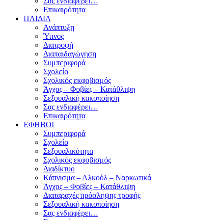
Σας ενδιαφέρει…
Επικαιρότητα
ΠΑΙΔΙΑ
Ανάπτυξη
Ύπνος
Διατροφή
Διαπαιδαγώγηση
Συμπεριφορά
Σχολείο
Σχολικός εκφοβισμός
Άγχος – Φοβίες – Κατάθλιψη
Σεξουαλική κακοποίηση
Σας ενδιαφέρει…
Επικαιρότητα
ΕΦΗΒΟΙ
Συμπεριφορά
Σχολείο
Σεξουαλικότητα
Σχολικός εκφοβισμός
Διαδίκτυο
Κάπνισμα – Αλκοόλ – Ναρκωτικά
Άγχος – Φοβίες – Κατάθλιψη
Διαταραχές πρόσληψης τροφής
Σεξουαλική κακοποίηση
Σας ενδιαφέρει…