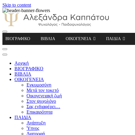
Skip to content
Αλεξάνδρα Καππάτου Ψυχολόγος – Παιδοψ
ΒΙΟΓΡΑΦΙΚΟ
ΒΙΒΛΙΑ
ΟΙΚΟΓΕΝΕΙΑ
ΠΑΙΔΙΑ
Αρχική
ΒΙΟΓΡΑΦΙΚΟ
ΒΙΒΛΙΑ
ΟΙΚΟΓΕΝΕΙΑ
Εγκυμοσύνη
Μετά τον τοκετό
Οικογενειακή ζωή
Στον ψυχολόγο
Σας ενδιαφέρει…
Επικαιρότητα
ΠΑΙΔΙΑ
Ανάπτυξη
Ύπνος
Διατροφή