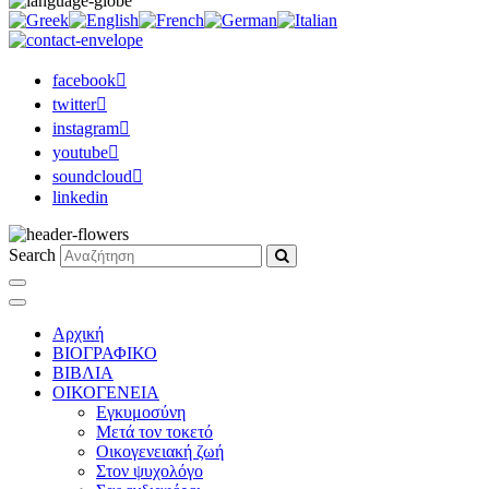
facebook
twitter
instagram
youtube
soundcloud
linkedin
Search
Αρχική
ΒΙΟΓΡΑΦΙΚΟ
ΒΙΒΛΙΑ
ΟΙΚΟΓΕΝΕΙΑ
Εγκυμοσύνη
Μετά τον τοκετό
Οικογενειακή ζωή
Στον ψυχολόγο