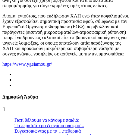
ανάγκη για συνεχή χρήση οξυγόνου και τα αποτελέσματα
σπιρομέτρησης για συγκεκριμένες τιμές στους δείκτες.
Άτομα, εντούτοις, που εκδήλωσαν ΧΑΠ ενώ ήταν ασφαλισμένοι,
έχουν εξασφαλίσει σημαντική προστασία αφού, σύμφωνα με τον
Ευρωπαϊκό Οργανισμό Φαρμάκων (ΕΟΦ), περιβαλλοντικοί
παράγοντες (εισπνοή μικροσωματιδίων-ατμοσφαιρική ρύπανση)
μπορεί να δρουν ως εκλυτικοί είτε επιβαρυντικοί παράγοντες για
ιογενείς λοιμώξεις, οι οποίες αποτελούν αιτία παρόξυνσης της
ΧΑΠ και προκαλούν μακρότερη και σοβαρότερη νόσηση με
συχνές ανάγκες νοσηλείας σε ασθενείς με την πνευμονοπάθεια
https://www.ygeiamou.gr/
Δημοφιλή Άρθρα
Γιατί θέλουμε να κάνουμε παιδιά;
Tα περισσότερα ζευγάρια αποφασ...
Συγκατοικώντας με τα …πεθερικά