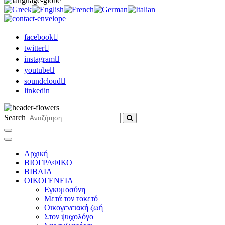
facebook
twitter
instagram
youtube
soundcloud
linkedin
Search
Αρχική
ΒΙΟΓΡΑΦΙΚΟ
ΒΙΒΛΙΑ
ΟΙΚΟΓΕΝΕΙΑ
Εγκυμοσύνη
Μετά τον τοκετό
Οικογενειακή ζωή
Στον ψυχολόγο