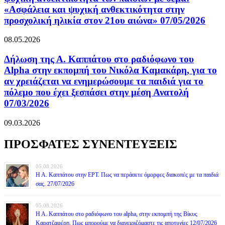
«Ασφάλεια και ψυχική ανθεκτικότητα στην
προσχολική ηλικία στον 21ου αιώνα» 07/05/2026
08.05.2026
Δήλωση της Α. Καππάτου στο ραδιόφωνο του
Alpha στην εκπομπή του Νικόλα Καμακάρη, για το
αν χρειάζεται να ενημερώσουμε τα παιδιά για το
πόλεμο που έχει ξεσπάσει στην μέση Ανατολή
07/03/2026
09.03.2026
ΠΡΟΣΦΑΤΕΣ ΣΥΝΕΝΤΕΥΞΕΙΣ
05.08.2026
Η Α. Καππάτου στην ΕΡΤ. Πως να περάσετε όμορφες διακοπές με τα παιδιά
σας. 27/07/2026
05.08.2026
Η Α. Καππάτου στο ραδιόφωνο του alpha, στην εκπομπή της Βίκυς
Καρατζαφέρη. Πως μπορούμε να διαχειριζόμαστε τις αποτυχίες 12/07/2026