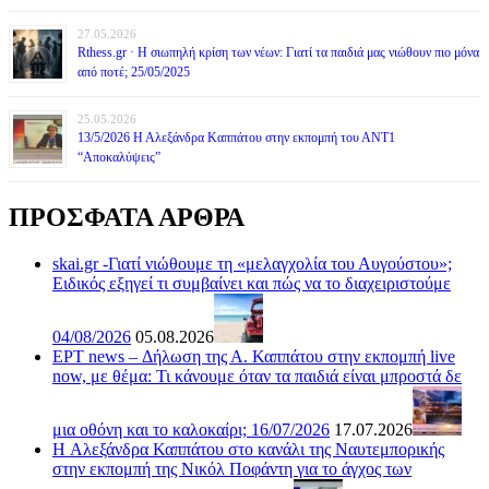
27.05.2026
Rthess.gr · Η σιωπηλή κρίση των νέων: Γιατί τα παιδιά μας νιώθουν πιο μόνα
από ποτέ; 25/05/2025
25.05.2026
13/5/2026 Η Αλεξάνδρα Καππάτου στην εκπομπή του ΑΝΤ1
“Αποκαλύψεις”
ΠΡΟΣΦΑΤΑ ΑΡΘΡΑ
skai.gr -Γιατί νιώθουμε τη «μελαγχολία του Αυγούστου»;
Ειδικός εξηγεί τι συμβαίνει και πώς να το διαχειριστούμε
04/08/2026
05.08.2026
ΕΡΤ news – Δήλωση της Α. Καππάτου στην εκπομπή live
now, με θέμα: Τι κάνουμε όταν τα παιδιά είναι μπροστά δε
μια οθόνη και το καλοκαίρι; 16/07/2026
17.07.2026
H Αλεξάνδρα Καππάτου στο κανάλι της Ναυτεμπορικής
στην εκπομπή της Νικόλ Ποφάντη για το άγχος των