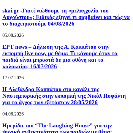
skai.gr -Γιατί νιώθουμε τη «μελαγχολία του
Αυγούστου»; Ειδικός εξηγεί τι συμβαίνει και πώς να
το διαχειριστούμε 04/08/2026
05.08.2026
ΕΡΤ news – Δήλωση της Α. Καππάτου στην
εκπομπή live now, με θέμα: Τι κάνουμε όταν τα
παιδιά είναι μπροστά δε μια οθόνη και το
καλοκαίρι; 16/07/2026
17.07.2026
H Αλεξάνδρα Καππάτου στο κανάλι της
Ναυτεμπορικής στην εκπομπή της Νικόλ Ποφάντη
για το άγχος των εξετάσεων 28/05/2026
04.06.2026
Ημερίδα του “The Laughing House” για την
ψυχική ανθεκτικότητα των παιδιών με θέμα: