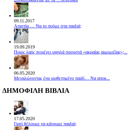
09.11.2017
Απιστία…. Να το πούμε στα παιδιά;
19.09.2019
Ποιος λαός περιέχει υψηλά ποσοστά «ακραίας αιμομιξίας»;...
06.05.2020
Mεγαλώνοντας ένα υιοθετημένο παιδί… Να αποκ...
ΔΗΜΟΦΙΛΗ ΒΙΒΛΙΑ
17.05.2020
Γιατί θέλουμε να κάνουμε παιδιά;