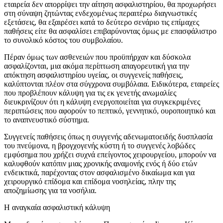
εταιρεία δεν απορρίψει την αίτηση ασφαλιστηρίου, θα προχωρήσει
στη σύναψη ζητώντας ενδεχομένως περαιτέρω διαγνωστικές
εξετάσεις, θα εξαιρέσει κατά το δεύτερο σενάριο τις επίμαχες
παθήσεις είτε θα ασφαλίσει επιβαρύνοντας όμως με επασφάλιστρο
το συνολικό κόστος του συμβολαίου.
Πέραν όμως των ασθενειών που προϋπήρχαν και δύσκολα
ασφαλίζονται, μια ακόμα περίπτωση απαγορευτική για την
απόκτηση ασφαλιστηρίου υγείας, οι συγγενείς παθήσεις,
καλύπτονται πλέον στα σύγχρονα συμβόλαια. Ειδικότερα, εταιρείες
που προβλέπουν κάλυψη για τις εκ γενετής ανωμαλίες
διευκρινίζουν ότι η κάλυψη ενεργοποιείται για συγκεκριμένες
περιπτώσεις που αφορούν το πεπτικό, γεννητικό, ουροποιητικό και
το αναπνευστικό σύστημα.
Συγγενείς παθήσεις όπως η συγγενής αδενωματοειδής δυσπλασία
του πνεύμονα, η βρογχογενής κύστη ή το συγγενές λοβώδες
εμφύσημα που χρήζει συχνά επείγοντος χειρουργείου, μπορούν να
καλυφθούν κατόπιν μιας χρονικής αναμονής ενός ή δύο ετών
ενδεικτικά, παρέχοντας στον ασφαλισμένο δικαίωμα και για
χειρουργικό επίδομα και επίδομα νοσηλείας, πλην της
αποζημίωσης για τα νοσήλια.
Η αναγκαία ασφαλιστική κάλυψη