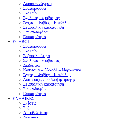
Διαπαιδαγώγηση
Συμπεριφορά
Σχολείο
Σχολικός εκφοβισμός
Άγχος – Φοβίες – Κατάθλιψη
Σεξουαλική κακοποίηση
Σας ενδιαφέρει…
Επικαιρότητα
ΕΦΗΒΟΙ
Συμπεριφορά
Σχολείο
Σεξουαλικότητα
Σχολικός εκφοβισμός
Διαδίκτυο
Κάπνισμα – Αλκοόλ – Ναρκωτικά
Άγχος – Φοβίες – Κατάθλιψη
Διαταραχές πρόσληψης τροφής
Σεξουαλική κακοποίηση
Σας ενδιαφέρει…
Επικαιρότητα
ΕΝΗΛΙΚΕΣ
Σχέσεις
Σεξ
Αυτοβελτίωση
Διαζύγιο