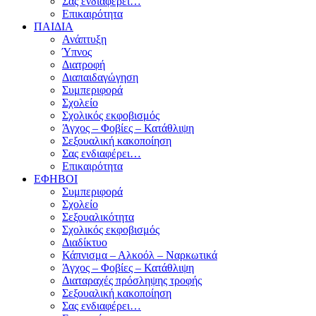
Σας ενδιαφέρει…
Επικαιρότητα
ΠΑΙΔΙΑ
Ανάπτυξη
Ύπνος
Διατροφή
Διαπαιδαγώγηση
Συμπεριφορά
Σχολείο
Σχολικός εκφοβισμός
Άγχος – Φοβίες – Κατάθλιψη
Σεξουαλική κακοποίηση
Σας ενδιαφέρει…
Επικαιρότητα
ΕΦΗΒΟΙ
Συμπεριφορά
Σχολείο
Σεξουαλικότητα
Σχολικός εκφοβισμός
Διαδίκτυο
Κάπνισμα – Αλκοόλ – Ναρκωτικά
Άγχος – Φοβίες – Κατάθλιψη
Διαταραχές πρόσληψης τροφής
Σεξουαλική κακοποίηση
Σας ενδιαφέρει…