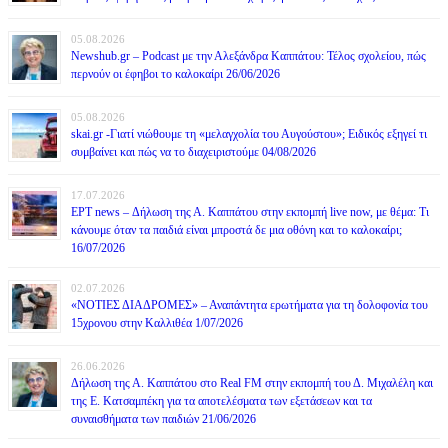
05.08.2026
Newshub.gr – Podcast με την Αλεξάνδρα Καππάτου: Τέλος σχολείου, πώς
περνούν οι έφηβοι το καλοκαίρι 26/06/2026
05.08.2026
skai.gr -Γιατί νιώθουμε τη «μελαγχολία του Αυγούστου»; Ειδικός εξηγεί τι
συμβαίνει και πώς να το διαχειριστούμε 04/08/2026
17.07.2026
ΕΡΤ news – Δήλωση της Α. Καππάτου στην εκπομπή live now, με θέμα: Τι
κάνουμε όταν τα παιδιά είναι μπροστά δε μια οθόνη και το καλοκαίρι;
16/07/2026
02.07.2026
«ΝΟΤΙΕΣ ΔΙΑΔΡΟΜΕΣ» – Αναπάντητα ερωτήματα για τη δολοφονία του
15χρονου στην Καλλιθέα 1/07/2026
26.06.2026
Δήλωση της Α. Καππάτου στο Real FM στην εκπομπή του Δ. Μιχαλέλη και
της Ε. Κατσαμπέκη για τα αποτελέσματα των εξετάσεων και τα
συναισθήματα των παιδιών 21/06/2026