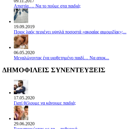
09.11.2017
Απιστία…. Να το πούμε στα παιδιά;
19.09.2019
Ποιος λαός περιέχει υψηλά ποσοστά «ακραίας αιμομιξίας»;...
06.05.2020
Mεγαλώνοντας ένα υιοθετημένο παιδί… Να αποκ...
ΔΗΜΟΦΙΛΕΙΣ ΣΥΝΕΝΤΕΥΞΕΙΣ
17.05.2020
Γιατί θέλουμε να κάνουμε παιδιά;
29.06.2020
Συγκατοικώντας με τα …πεθερικά