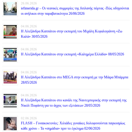
26.06.2026
iefimerida.gr – Οι νεανικές συμμορίες της διπλανής πόρτας -Πώς οδηγούνται
οι ανήλικοι στην παραβατικότητα 26/06/2026
04.06.2026
H Αλεξάνδρα Καππάτου στην εκπομπή του Μιχάλη Κεφαλογιάννη «Ζω
Καλά» 30/05/2026
04.06.2026
H Αλεξάνδρα Καππάτου στην εκπομπή «Καλημέρα Ελλάδα» 08/05/2026
04.06.2026
H Αλεξάνδρα Καππάτου στο MEGA στην εκπομπή με την Μάιρα Mπάρμπα
28/05/2026
04.06.2026
H Αλεξάνδρα Καππάτου στο κανάλι της Ναυτεμπορικής στην εκπομπή της
Νικόλ Ποφάντη για το άγχος των εξετάσεων 28/05/2026
02.06.2026
FLASH – Γυναικοκτονίες: Χιλιάδες γυναίκες δολοφονούνται παγκοσμίως
κάθε χρόνο – Τα «σημάδια» πριν το έγκλημα 02/06/2026