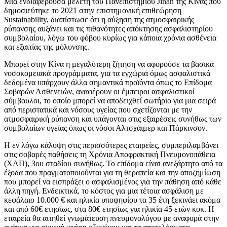
Μια ενδιαφέρουσα μελέτη του Πανεπιστημίου Jinan της Κίνας που
δημοσιεύτηκε το 2021 στην επιστημονική επιθεώρηση
Sustainability, διαπίστωσε ότι η αύξηση της ατμοσφαιρικής
ρύπανσης αυξάνει και τις πιθανότητες απόκτησης ασφαλιστηρίου
συμβολαίου, λόγω του φόβου κυρίως για κάποια χρόνια ασθένεια
και εξαιτίας της μόλυνσης.
Μπορεί στην Κίνα η μεγαλύτερη ζήτηση να αφορούσε τα βασικά
νοσοκομειακά προγράμματα, για τα εγχώρια όμως ασφαλιστικά
δεδομένα υπάρχουν άλλα σημαντικά προϊόντα όπως το Επίδομα
Σοβαρών Ασθενειών, αναφέρουν οι έμπειροι ασφαλιστικοί
σύμβουλοι, το οποίο μπορεί να αποδειχθεί σωτήριο για μια σειρά
από περιστατικά και νόσους υγείας που σχετίζονται με την
ατμοσφαιρική ρύπανση και υπάγονται στις εξαιρέσεις συνήθως των
συμβολαίων υγείας όπως οι νόσοι Αλτσχάιμερ και Πάρκινσον.
Η εν λόγω κάλυψη στις περισσότερες εταιρείες, συμπεριλαμβάνει
στις σοβαρές παθήσεις τη Χρόνια Αποφρακτική Πνευμονοπάθεια
(ΧΑΠ), 3ου σταδίου συνήθως. Το επίδομα είναι ανεξάρτητο από τα
έξοδα που πραγματοποιούνται για τη θεραπεία και την αποζημίωση
που μπορεί να εισπράξει ο ασφαλισμένος για την πάθηση από κάθε
άλλη πηγή. Ενδεικτικά, το κόστος για μια τέτοια ασφάλιση με
κεφάλαιο 10.000 € και ηλικία υποψηφίου τα 35 έτη ξεκινάει ακόμα
και από 60€ ετησίως, στα 80€ ετησίως για ηλικία 45 ετών κοκ. Η
εταιρεία θα αιτηθεί γνωμάτευση πνευμονολόγου με αναφορά στην