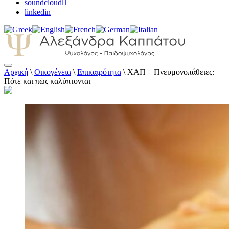
soundcloud
linkedin
Αρχική
\
Οικογένεια
\
Επικαιρότητα
\
ΧΑΠ – Πνευμονοπάθειες:
Αλεξάνδρα Καππάτου Ψυχολόγος –
Πότε και πώς καλύπτονται
Παιδοψυχολόγος