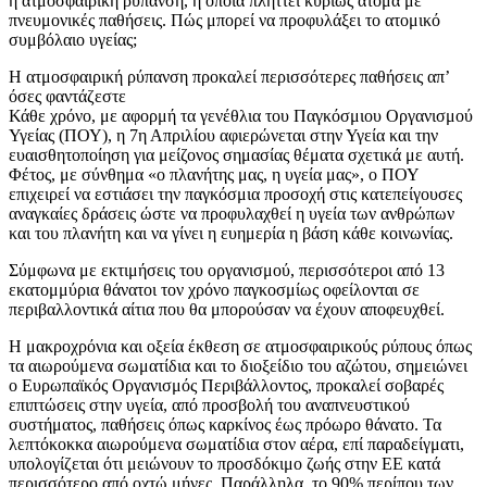
η ατμοσφαιρική ρύπανση, η οποία πλήττει κυρίως άτομα με
πνευμονικές παθήσεις. Πώς μπορεί να προφυλάξει το ατομικό
συμβόλαιο υγείας;
Η ατμοσφαιρική ρύπανση προκαλεί περισσότερες παθήσεις απ’
όσες φαντάζεστε
Κάθε χρόνο, με αφορμή τα γενέθλια του Παγκόσμιου Οργανισμού
Υγείας (ΠΟΥ), η 7η Απριλίου αφιερώνεται στην Υγεία και την
ευαισθητοποίηση για μείζονος σημασίας θέματα σχετικά με αυτή.
Φέτος, με σύνθημα «ο πλανήτης μας, η υγεία μας», ο ΠΟΥ
επιχειρεί να εστιάσει την παγκόσμια προσοχή στις κατεπείγουσες
αναγκαίες δράσεις ώστε να προφυλαχθεί η υγεία των ανθρώπων
και του πλανήτη και να γίνει η ευημερία η βάση κάθε κοινωνίας.
Σύμφωνα με εκτιμήσεις του οργανισμού, περισσότεροι από 13
εκατομμύρια θάνατοι τον χρόνο παγκοσμίως οφείλονται σε
περιβαλλοντικά αίτια που θα μπορούσαν να έχουν αποφευχθεί.
Η μακροχρόνια και οξεία έκθεση σε ατμοσφαιρικούς ρύπους όπως
τα αιωρούμενα σωματίδια και το διοξείδιο του αζώτου, σημειώνει
ο Ευρωπαϊκός Οργανισμός Περιβάλλοντος, προκαλεί σοβαρές
επιπτώσεις στην υγεία, από προσβολή του αναπνευστικού
συστήματος, παθήσεις όπως καρκίνος έως πρόωρο θάνατο. Τα
λεπτόκοκκα αιωρούμενα σωματίδια στον αέρα, επί παραδείγματι,
υπολογίζεται ότι μειώνουν το προσδόκιμο ζωής στην ΕΕ κατά
περισσότερο από οχτώ μήνες. Παράλληλα, το 90% περίπου των