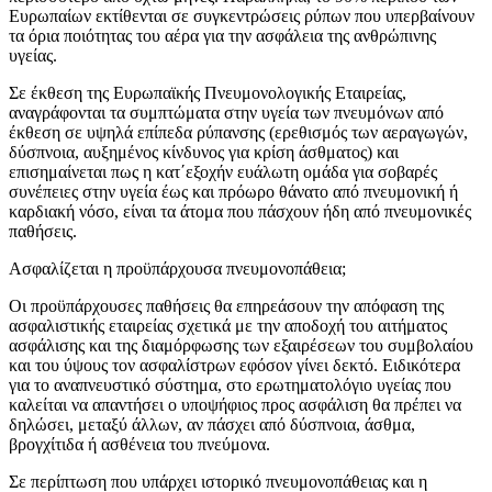
Ευρωπαίων εκτίθενται σε συγκεντρώσεις ρύπων που υπερβαίνουν
τα όρια ποιότητας του αέρα για την ασφάλεια της ανθρώπινης
υγείας.
Σε έκθεση της Ευρωπαϊκής Πνευμονολογικής Εταιρείας,
αναγράφονται τα συμπτώματα στην υγεία των πνευμόνων από
έκθεση σε υψηλά επίπεδα ρύπανσης (ερεθισμός των αεραγωγών,
δύσπνοια, αυξημένος κίνδυνος για κρίση άσθματος) και
επισημαίνεται πως η κατ΄εξοχήν ευάλωτη ομάδα για σοβαρές
συνέπειες στην υγεία έως και πρόωρο θάνατο από πνευμονική ή
καρδιακή νόσο, είναι τα άτομα που πάσχουν ήδη από πνευμονικές
παθήσεις.
Ασφαλίζεται η προϋπάρχουσα πνευμονοπάθεια;
Οι προϋπάρχουσες παθήσεις θα επηρεάσουν την απόφαση της
ασφαλιστικής εταιρείας σχετικά με την αποδοχή του αιτήματος
ασφάλισης και της διαμόρφωσης των εξαιρέσεων του συμβολαίου
και του ύψους τον ασφαλίστρων εφόσον γίνει δεκτό. Ειδικότερα
για το αναπνευστικό σύστημα, στο ερωτηματολόγιο υγείας που
καλείται να απαντήσει ο υποψήφιος προς ασφάλιση θα πρέπει να
δηλώσει, μεταξύ άλλων, αν πάσχει από δύσπνοια, άσθμα,
βρογχίτιδα ή ασθένεια του πνεύμονα.
Σε περίπτωση που υπάρχει ιστορικό πνευμονοπάθειας και η