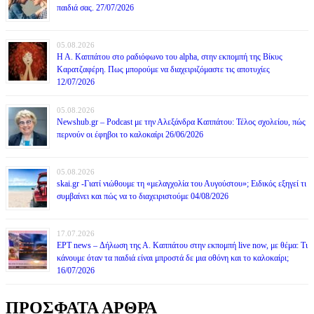
παιδιά σας. 27/07/2026
05.08.2026
Η Α. Καππάτου στο ραδιόφωνο του alpha, στην εκπομπή της Βίκυς
Καρατζαφέρη. Πως μπορούμε να διαχειριζόμαστε τις αποτυχίες
12/07/2026
05.08.2026
Newshub.gr – Podcast με την Αλεξάνδρα Καππάτου: Τέλος σχολείου, πώς
περνούν οι έφηβοι το καλοκαίρι 26/06/2026
05.08.2026
skai.gr -Γιατί νιώθουμε τη «μελαγχολία του Αυγούστου»; Ειδικός εξηγεί τι
συμβαίνει και πώς να το διαχειριστούμε 04/08/2026
17.07.2026
ΕΡΤ news – Δήλωση της Α. Καππάτου στην εκπομπή live now, με θέμα: Τι
κάνουμε όταν τα παιδιά είναι μπροστά δε μια οθόνη και το καλοκαίρι;
16/07/2026
ΠΡΟΣΦΑΤΑ ΑΡΘΡΑ