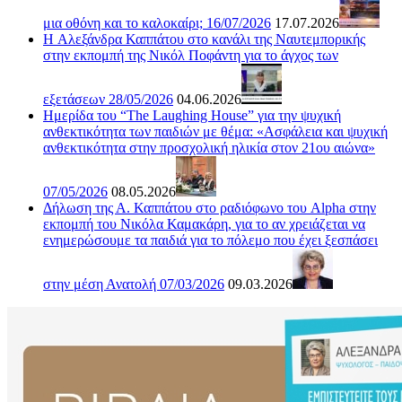
μια οθόνη και το καλοκαίρι; 16/07/2026
17.07.2026
H Αλεξάνδρα Καππάτου στο κανάλι της Ναυτεμπορικής
στην εκπομπή της Νικόλ Ποφάντη για το άγχος των
εξετάσεων 28/05/2026
04.06.2026
Ημερίδα του “The Laughing House” για την ψυχική
ανθεκτικότητα των παιδιών με θέμα: «Ασφάλεια και ψυχική
ανθεκτικότητα στην προσχολική ηλικία στον 21ου αιώνα»
07/05/2026
08.05.2026
Δήλωση της Α. Καππάτου στο ραδιόφωνο του Alpha στην
εκπομπή του Νικόλα Καμακάρη, για το αν χρειάζεται να
ενημερώσουμε τα παιδιά για το πόλεμο που έχει ξεσπάσει
στην μέση Ανατολή 07/03/2026
09.03.2026