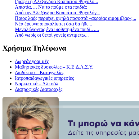
Γράφει η Αλεξάνδρα Καππάτου Ψυχολό...
Απιστία…. Να το πούμε στα παιδιά;
Από την Αλεξάνδρα Καππάτου, Ψυχολόγ...
Ποιος λαός περιέχει υψηλά ποσοστά «ακραίας αιμομιξίας»;...
Νέα έρευνα αποκαλύπτει όσα θα ήθε...
Mεγαλώνοντας ένα υιοθετημένο παιδί…...
Aπό νωρίς οι θετοί γονείς αντιμετω...
Χρήσιμα Τηλέφωνα
Δωρεάν γραμμές
Μαθησιακές δυσκολίες – Κ.Ε.Δ.Α.Σ.Υ.
Διαδίκτυο – Καταγγελίες
Ιατροπαιδαγωγικές υπηρεσίες
Ναρκωτικά – Αλκοόλ
Διατροφικές Διαταραχές