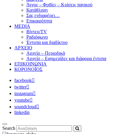
Άγχος – Φοβίες – Κρίσεις πανικού
Κατάθλιψη
Σας ενδιαφέρει…
Επικαιρότητα
MEDIA
Βίντεο/TV
Ραδιόφωνο
Έντυπα και διαδίκτυο
ΑΡΧΕΙΟ
Αρχείο – Περιοδικά
Αρχείο – Εφημερίδες και διάφορα έντυπα
ΕΠΙΚΟΙΝΩΝΙΑ
ΚΟΡΟΝΟΪΟΣ
facebook
twitter
instagram
youtube
soundcloud
linkedin
Search