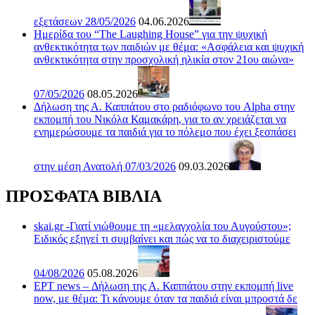
εξετάσεων 28/05/2026
04.06.2026
Ημερίδα του “The Laughing House” για την ψυχική
ανθεκτικότητα των παιδιών με θέμα: «Ασφάλεια και ψυχική
ανθεκτικότητα στην προσχολική ηλικία στον 21ου αιώνα»
07/05/2026
08.05.2026
Δήλωση της Α. Καππάτου στο ραδιόφωνο του Alpha στην
εκπομπή του Νικόλα Καμακάρη, για το αν χρειάζεται να
ενημερώσουμε τα παιδιά για το πόλεμο που έχει ξεσπάσει
στην μέση Ανατολή 07/03/2026
09.03.2026
ΠΡΟΣΦΑΤΑ ΒΙΒΛΙΑ
skai.gr -Γιατί νιώθουμε τη «μελαγχολία του Αυγούστου»;
Ειδικός εξηγεί τι συμβαίνει και πώς να το διαχειριστούμε
04/08/2026
05.08.2026
ΕΡΤ news – Δήλωση της Α. Καππάτου στην εκπομπή live
now, με θέμα: Τι κάνουμε όταν τα παιδιά είναι μπροστά δε