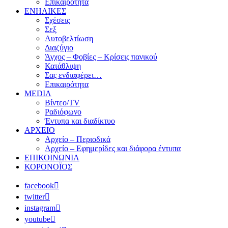
Επικαιρότητα
ΕΝΗΛΙΚΕΣ
Σχέσεις
Σεξ
Αυτοβελτίωση
Διαζύγιο
Άγχος – Φοβίες – Κρίσεις πανικού
Κατάθλιψη
Σας ενδιαφέρει…
Επικαιρότητα
MEDIA
Βίντεο/TV
Ραδιόφωνο
Έντυπα και διαδίκτυο
ΑΡΧΕΙΟ
Αρχείο – Περιοδικά
Αρχείο – Εφημερίδες και διάφορα έντυπα
ΕΠΙΚΟΙΝΩΝΙΑ
ΚΟΡΟΝΟΪΟΣ
facebook
twitter
instagram
youtube