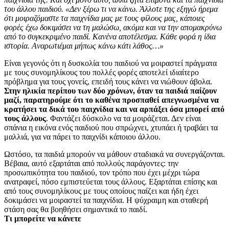
του άλλου παιδιού. «Δεν ξέρω τι να κάνω. Άλλοτε της εξηγώ ήρεμα
ότι μοιραζόμαστε τα παιχνίδια μας με τους φίλους μας, κάποιες
φορές έχω δοκιμάσει να τη μαλώσω, ακόμα και να την απομακρύνω
από το συγκεκριμένο παιδί. Κανένα αποτέλεσμα. Κάθε φορά η ίδια
ιστορία. Aναρωτιέμαι μήπως κάνω κάτι λάθος…»
Eίναι γεγονός ότι η δυσκολία του παιδιού να μοιραστεί πράγματα
με τους συνομηλίκους του πολλές φορές αποτελεί ιδιαίτερο
πρόβλημα για τους γονείς, επειδή τους κάνει να νιώθουν άβολα.
Στην ηλικία περίπου των δύο χρόνων, όταν τα παιδιά παίζουν
μαζί, παρατηρούμε ότι το καθένα προσπαθεί απεγνωσμένα να
κρατήσει τα δικά του παιχνίδια και να αρπάξει όσα μπορεί από
τους άλλους
. Φαντάζει δύσκολο να τα μοιράζεται. Δεν είναι
σπάνια η εικόνα ενός παιδιού που σπρώχνει, χτυπάει ή τραβάει τα
μαλλιά, για να πάρει το παιχνίδι κάποιου άλλου.
Ωστόσο, τα παιδιά μπορούν να μάθουν σταδιακά να συνεργάζονται.
Bέβαια, αυτό εξαρτάται από πολλούς παράγοντες: την
προσωπικότητα του παιδιού, τον τρόπο που έχει μέχρι τώρα
ανατραφεί, πόσο εμπιστεύεται τους άλλους. Εξαρτάται επίσης και
από τους συνομηλίκους με τους οποίους παίζει και ήδη έχει
δοκιμάσει να μοιραστεί τα παιχνίδια. H ψύχραιμη και σταθερή
στάση σας θα βοηθήσει σημαντικά το παιδί.
Τι μπορείτε να κάνετε