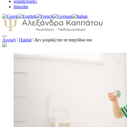
soundcloud
linkedin
Αρχική
\
Παιδιά
\
Δεν μοιράζεται τα παιχνίδια του
Αλεξάνδρα Καππάτου Ψυχολόγος –
Παιδοψυχολόγος