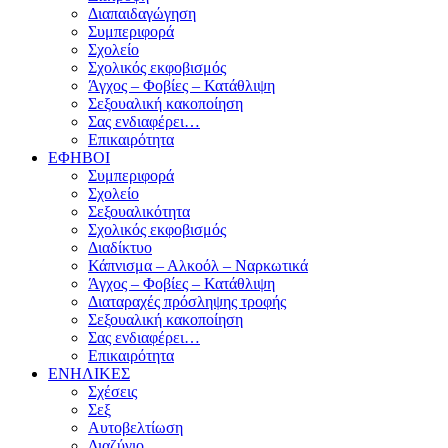
Διαπαιδαγώγηση
Συμπεριφορά
Σχολείο
Σχολικός εκφοβισμός
Άγχος – Φοβίες – Κατάθλιψη
Σεξουαλική κακοποίηση
Σας ενδιαφέρει…
Επικαιρότητα
ΕΦΗΒΟΙ
Συμπεριφορά
Σχολείο
Σεξουαλικότητα
Σχολικός εκφοβισμός
Διαδίκτυο
Κάπνισμα – Αλκοόλ – Ναρκωτικά
Άγχος – Φοβίες – Κατάθλιψη
Διαταραχές πρόσληψης τροφής
Σεξουαλική κακοποίηση
Σας ενδιαφέρει…
Επικαιρότητα
ΕΝΗΛΙΚΕΣ
Σχέσεις
Σεξ
Αυτοβελτίωση
Διαζύγιο