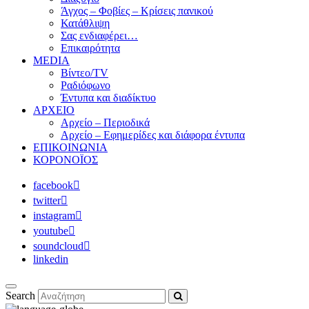
Άγχος – Φοβίες – Κρίσεις πανικού
Κατάθλιψη
Σας ενδιαφέρει…
Επικαιρότητα
MEDIA
Βίντεο/TV
Ραδιόφωνο
Έντυπα και διαδίκτυο
ΑΡΧΕΙΟ
Αρχείο – Περιοδικά
Αρχείο – Εφημερίδες και διάφορα έντυπα
ΕΠΙΚΟΙΝΩΝΙΑ
ΚΟΡΟΝΟΪΟΣ
facebook
twitter
instagram
youtube
soundcloud
linkedin
Search