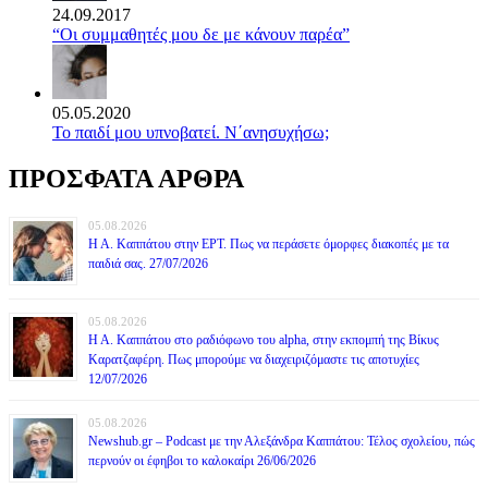
24.09.2017
“Οι συμμαθητές μου δε με κάνουν παρέα”
05.05.2020
Το παιδί μου υπνοβατεί. Ν΄ανησυχήσω;
ΠΡΟΣΦΑΤΑ ΑΡΘΡΑ
05.08.2026
Η Α. Καππάτου στην ΕΡΤ. Πως να περάσετε όμορφες διακοπές με τα
παιδιά σας. 27/07/2026
05.08.2026
Η Α. Καππάτου στο ραδιόφωνο του alpha, στην εκπομπή της Βίκυς
Καρατζαφέρη. Πως μπορούμε να διαχειριζόμαστε τις αποτυχίες
12/07/2026
05.08.2026
Newshub.gr – Podcast με την Αλεξάνδρα Καππάτου: Τέλος σχολείου, πώς
περνούν οι έφηβοι το καλοκαίρι 26/06/2026