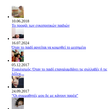
10.06.2018
Το προφίλ των εγκοπριτικών παιδιών
16.07.2024
Όταν το παιδί αρνείται να κοιμηθεί το μεσημέρι
05.12.2017
Τραυλισμός: Όταν το παιδί επαναλαμβάνει τις συλλαβές ή τις
λέξεις...
24.09.2017
“Οι συμμαθητές μου δε με κάνουν παρέα”