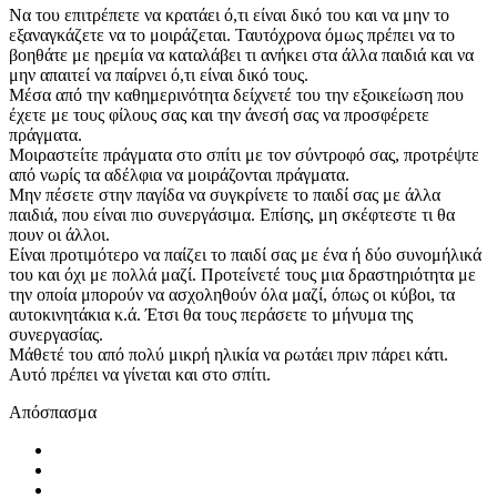
Να του επιτρέπετε να κρατάει ό,τι είναι δικό του και να μην το
εξαναγκάζετε να το μοιράζεται. Ταυτόχρονα όμως πρέπει να το
βοηθάτε με ηρεμία να καταλάβει τι ανήκει στα άλλα παιδιά και να
μην απαιτεί να παίρνει ό,τι είναι δικό τους.
Μέσα από την καθημερινότητα δείχνετέ του την εξοικείωση που
έχετε με τους φίλους σας και την άνεσή σας να προσφέρετε
πράγματα.
Μοιραστείτε πράγματα στο σπίτι με τον σύντροφό σας, προτρέψτε
από νωρίς τα αδέλφια να μοιράζονται πράγματα.
Mην πέσετε στην παγίδα να συγκρίνετε το παιδί σας με άλλα
παιδιά, που είναι πιο συνεργάσιμα. Επίσης, μη σκέφτεστε τι θα
πουν οι άλλοι.
Eίναι προτιμότερο να παίζει το παιδί σας με ένα ή δύο συνομήλικά
του και όχι με πολλά μαζί. Προτείνετέ τους μια δραστηριότητα με
την οποία μπορούν να ασχοληθούν όλα μαζί, όπως οι κύβοι, τα
αυτοκινητάκια κ.ά. Έτσι θα τους περάσετε το μήνυμα της
συνεργασίας.
Μάθετέ του από πολύ μικρή ηλικία να ρωτάει πριν πάρει κάτι.
Αυτό πρέπει να γίνεται και στο σπίτι.
Απόσπασμα