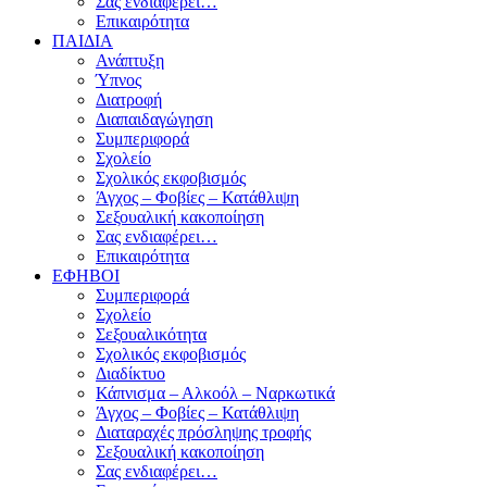
Σας ενδιαφέρει…
Επικαιρότητα
ΠΑΙΔΙΑ
Ανάπτυξη
Ύπνος
Διατροφή
Διαπαιδαγώγηση
Συμπεριφορά
Σχολείο
Σχολικός εκφοβισμός
Άγχος – Φοβίες – Κατάθλιψη
Σεξουαλική κακοποίηση
Σας ενδιαφέρει…
Επικαιρότητα
ΕΦΗΒΟΙ
Συμπεριφορά
Σχολείο
Σεξουαλικότητα
Σχολικός εκφοβισμός
Διαδίκτυο
Κάπνισμα – Αλκοόλ – Ναρκωτικά
Άγχος – Φοβίες – Κατάθλιψη
Διαταραχές πρόσληψης τροφής
Σεξουαλική κακοποίηση
Σας ενδιαφέρει…