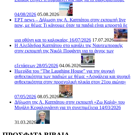
04/08/2026
05.08.2026
ΕΡΤ news – Δήλωση της Α. Καππάτου στην εκπομπή live
now, με θέμα: Τι κάνουμε όταν τα παιδιά είναι μπροστά δε
μια οθόνη και το καλοκαίρι; 16/07/2026
17.07.2026
H Αλεξάνδρα Καππάτου στο κανάλι της Ναυτεμπορικής
στην εκπομπή της Νικόλ Ποφάντη για το άγχος των
εξετάσεων 28/05/2026
04.06.2026
Ημερίδα του “The Laughing House” για την ψυχική
ανθεκτικότητα των παιδιών με θέμα: «Ασφάλεια και ψυχική
ανθεκτικότητα στην προσχολική ηλικία στον 21ου αιώνα»
07/05/2026
08.05.2026
Δήλωση της Α. Καππάτου στην εκπομπή «Ζω Καλά» του
Μιχάλη Κεφαλογιάννη για τη συνεπιμέλεια 14/03/2026
31.03.2026