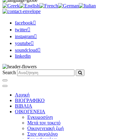
facebook
twitter
instagram
youtube
soundcloud
linkedin
Search
Αρχική
ΒΙΟΓΡΑΦΙΚΟ
ΒΙΒΛΙΑ
ΟΙΚΟΓΕΝΕΙΑ
Εγκυμοσύνη
Μετά τον τοκετό
Οικογενειακή ζωή
Στον ψυχολόγο