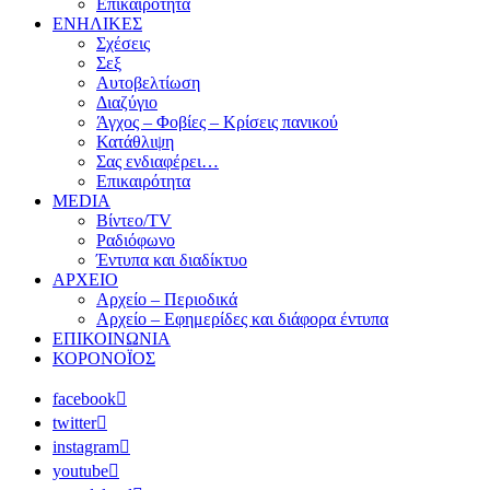
Επικαιρότητα
ΕΝΗΛΙΚΕΣ
Σχέσεις
Σεξ
Αυτοβελτίωση
Διαζύγιο
Άγχος – Φοβίες – Κρίσεις πανικού
Κατάθλιψη
Σας ενδιαφέρει…
Επικαιρότητα
MEDIA
Βίντεο/TV
Ραδιόφωνο
Έντυπα και διαδίκτυο
ΑΡΧΕΙΟ
Αρχείο – Περιοδικά
Αρχείο – Εφημερίδες και διάφορα έντυπα
ΕΠΙΚΟΙΝΩΝΙΑ
ΚΟΡΟΝΟΪΟΣ
facebook
twitter
instagram
youtube