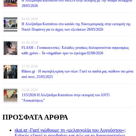
H Αλεξάνδρα Καππάτου στο MEGA στην εκπομπή με την Μάιρα Mπάρμπα
28/05/2026
04.06.2026
H Αλεξάνδρα Καππάτου στο κανάλι της Ναυτεμπορικής στην εκπομπή της
Νικόλ Ποφάντη για το άγχος των εξετάσεων 28/05/2026
02.06.2026
FLASH – Γυναικοκτονίες: Χιλιάδες γυναίκες δολοφονούνται παγκοσμίως
κάθε χρόνο – Τα «σημάδια» πριν το έγκλημα 02/06/2026
27.05.2026
Rthess.gr · Η σιωπηλή κρίση των νέων: Γιατί τα παιδιά μας νιώθουν πιο μόνα
από ποτέ; 25/05/2025
25.05.2026
13/5/2026 Η Αλεξάνδρα Καππάτου στην εκπομπή του ΑΝΤ1
“Αποκαλύψεις”
ΠΡΟΣΦΑΤΑ ΑΡΘΡΑ
skai.gr -Γιατί νιώθουμε τη «μελαγχολία του Αυγούστου»;
Ειδικός εξηγεί τι συμβαίνει και πώς να το διαχειριστούμε