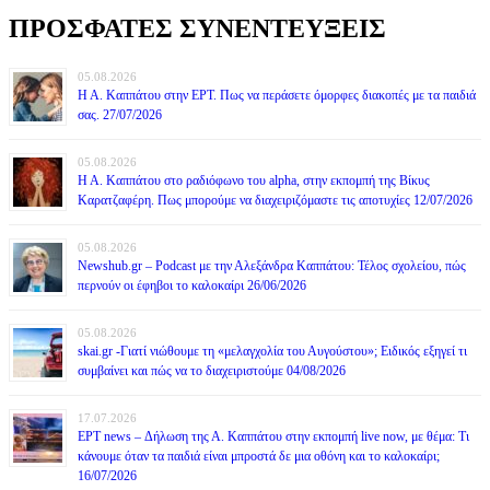
ΠΡΟΣΦΑΤΕΣ ΣΥΝΕΝΤΕΥΞΕΙΣ
05.08.2026
Η Α. Καππάτου στην ΕΡΤ. Πως να περάσετε όμορφες διακοπές με τα παιδιά
σας. 27/07/2026
05.08.2026
Η Α. Καππάτου στο ραδιόφωνο του alpha, στην εκπομπή της Βίκυς
Καρατζαφέρη. Πως μπορούμε να διαχειριζόμαστε τις αποτυχίες 12/07/2026
05.08.2026
Newshub.gr – Podcast με την Αλεξάνδρα Καππάτου: Τέλος σχολείου, πώς
περνούν οι έφηβοι το καλοκαίρι 26/06/2026
05.08.2026
skai.gr -Γιατί νιώθουμε τη «μελαγχολία του Αυγούστου»; Ειδικός εξηγεί τι
συμβαίνει και πώς να το διαχειριστούμε 04/08/2026
17.07.2026
ΕΡΤ news – Δήλωση της Α. Καππάτου στην εκπομπή live now, με θέμα: Τι
κάνουμε όταν τα παιδιά είναι μπροστά δε μια οθόνη και το καλοκαίρι;
16/07/2026