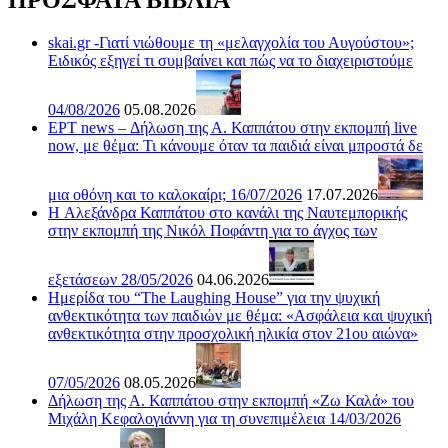
ΠΡΟΣΦΑΤΑ ΒΙΒΛΙΑ
skai.gr -Γιατί νιώθουμε τη «μελαγχολία του Αυγούστου»;
Ειδικός εξηγεί τι συμβαίνει και πώς να το διαχειριστούμε
04/08/2026
05.08.2026
ΕΡΤ news – Δήλωση της Α. Καππάτου στην εκπομπή live
now, με θέμα: Τι κάνουμε όταν τα παιδιά είναι μπροστά δε
μια οθόνη και το καλοκαίρι; 16/07/2026
17.07.2026
H Αλεξάνδρα Καππάτου στο κανάλι της Ναυτεμπορικής
στην εκπομπή της Νικόλ Ποφάντη για το άγχος των
εξετάσεων 28/05/2026
04.06.2026
Ημερίδα του “The Laughing House” για την ψυχική
ανθεκτικότητα των παιδιών με θέμα: «Ασφάλεια και ψυχική
ανθεκτικότητα στην προσχολική ηλικία στον 21ου αιώνα»
07/05/2026
08.05.2026
Δήλωση της Α. Καππάτου στην εκπομπή «Ζω Καλά» του
Μιχάλη Κεφαλογιάννη για τη συνεπιμέλεια 14/03/2026