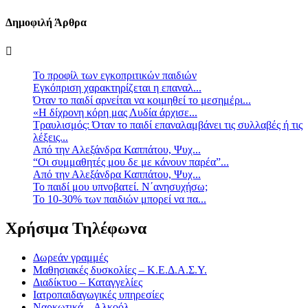
Δημοφιλή Άρθρα
Το προφίλ των εγκοπριτικών παιδιών
Eγκόπριση χαρακτηρίζεται η επαναλ...
Όταν το παιδί αρνείται να κοιμηθεί το μεσημέρι...
«Η δίχρονη κόρη μας Λυδία άρχισε...
Τραυλισμός: Όταν το παιδί επαναλαμβάνει τις συλλαβές ή τις
λέξεις...
Από την Αλεξάνδρα Καππάτου, Ψυχ...
“Οι συμμαθητές μου δε με κάνουν παρέα”...
Από την Αλεξάνδρα Καππάτου, Ψυχ...
Το παιδί μου υπνοβατεί. Ν΄ανησυχήσω;
Το 10-30% των παιδιών μπορεί να πα...
Χρήσιμα Τηλέφωνα
Δωρεάν γραμμές
Μαθησιακές δυσκολίες – Κ.Ε.Δ.Α.Σ.Υ.
Διαδίκτυο – Καταγγελίες
Ιατροπαιδαγωγικές υπηρεσίες
Ναρκωτικά – Αλκοόλ