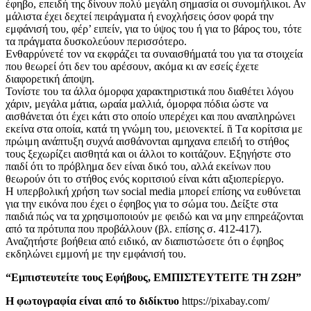
έφηβο, επειδή της δίνουν πολύ μεγάλη σημασία οι συνομήλικοι. Αν
μάλιστα έχει δεχτεί πειράγματα ή ενοχλήσεις όσον φορά την
εμφάνισή του, φέρ’ ειπείν, για το ύψος του ή για το βάρος του, τότε
τα πράγματα δυσκολεύουν περισσότερο.
Ενθαρρύνετέ τον να εκφράζει τα συναισθήματά του για τα στοιχεία
που θεωρεί ότι δεν του αρέσουν, ακόμα κι αν εσείς έχετε
διαφορετική άποψη.
Τονίστε του τα άλλα όμορφα χαρακτηριστικά που διαθέτει λόγου
χάριν, μεγάλα μάτια, ωραία μαλλιά, όμορφα πόδια ώστε να
αισθάνεται ότι έχει κάτι στο οποίο υπερέχει και που αναπληρώνει
εκείνα στα οποία, κατά τη γνώμη του, μειονεκτεί. ñ Tα κορίτσια με
πρώιμη ανάπτυξη συχνά αισθάνονται αμηχανα επειδή το στήθος
τους ξεχωρίζει αισθητά και οι άλλοι το κοιτάζουν. Εξηγήστε στο
παιδί ότι το πρόβλημα δεν είναι δικό του, αλλά εκείνων που
θεωρούν ότι το στήθος ενός κοριτσιού είναι κάτι αξιοπερίεργο.
Η υπερβολική χρήση των social media μπορεί επίσης να ευθύνεται
για την εικόνα που έχει ο έφηβος για το σώμα του. Δείξτε στα
παιδιά πώς να τα χρησιμοποιούν με φειδώ και να μην επηρεάζονται
από τα πρότυπα που προβάλλουν (βλ. επίσης σ. 412-417).
Αναζητήστε βοήθεια από ειδικό, αν διαπιστώσετε ότι ο έφηβος
εκδηλώνει εμμονή με την εμφάνισή του.
“Εμπιστευτείτε τους Εφήβους, ΕΜΠΙΣΤΕΥΤΕΙΤΕ ΤΗ ΖΩΗ”
Η φωτογραφία είναι από το διδίκτυο
https://pixabay.com/