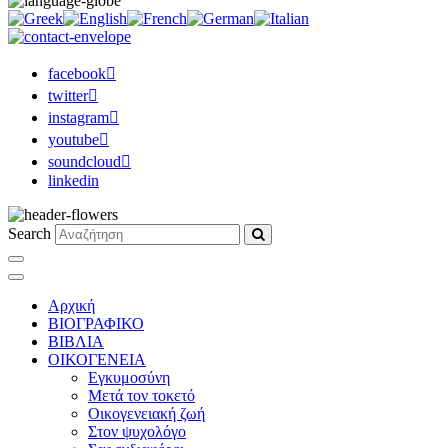
facebook
twitter
instagram
youtube
soundcloud
linkedin
Search
Αρχική
ΒΙΟΓΡΑΦΙΚΟ
ΒΙΒΛΙΑ
ΟΙΚΟΓΕΝΕΙΑ
Εγκυμοσύνη
Μετά τον τοκετό
Οικογενειακή ζωή
Στον ψυχολόγο