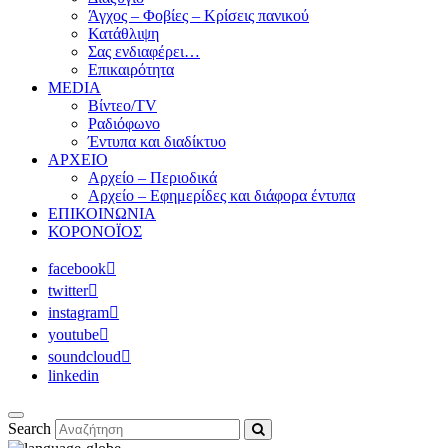
Άγχος – Φοβίες – Κρίσεις πανικού
Κατάθλιψη
Σας ενδιαφέρει…
Επικαιρότητα
MEDIA
Βίντεο/TV
Ραδιόφωνο
Έντυπα και διαδίκτυο
ΑΡΧΕΙΟ
Αρχείο – Περιοδικά
Αρχείο – Εφημερίδες και διάφορα έντυπα
ΕΠΙΚΟΙΝΩΝΙΑ
ΚΟΡΟΝΟΪΟΣ
facebook
twitter
instagram
youtube
soundcloud
linkedin
Search