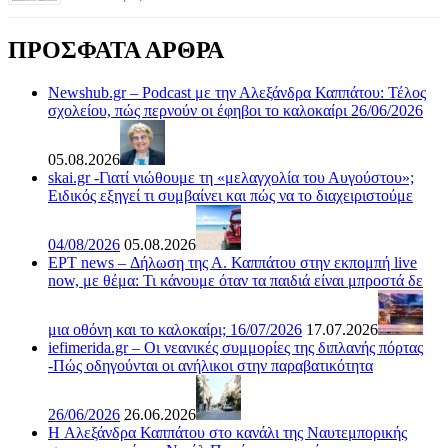
ΠΡΟΣΦΑΤΑ ΑΡΘΡΑ
Newshub.gr – Podcast με την Αλεξάνδρα Καππάτου: Τέλος
σχολείου, πώς περνούν οι έφηβοι το καλοκαίρι 26/06/2026
05.08.2026
skai.gr -Γιατί νιώθουμε τη «μελαγχολία του Αυγούστου»;
Ειδικός εξηγεί τι συμβαίνει και πώς να το διαχειριστούμε
04/08/2026
05.08.2026
ΕΡΤ news – Δήλωση της Α. Καππάτου στην εκπομπή live
now, με θέμα: Τι κάνουμε όταν τα παιδιά είναι μπροστά δε
μια οθόνη και το καλοκαίρι; 16/07/2026
17.07.2026
iefimerida.gr – Οι νεανικές συμμορίες της διπλανής πόρτας
-Πώς οδηγούνται οι ανήλικοι στην παραβατικότητα
26/06/2026
26.06.2026
H Αλεξάνδρα Καππάτου στο κανάλι της Ναυτεμπορικής