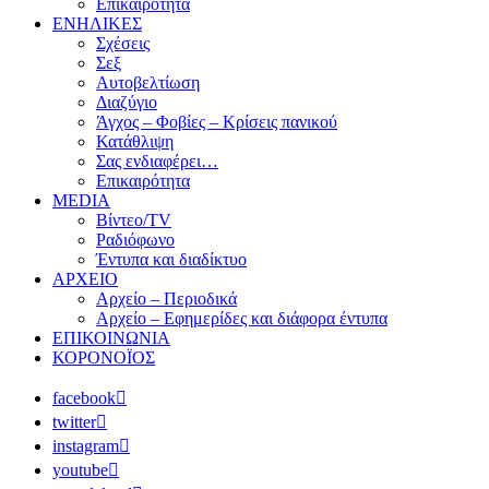
Επικαιρότητα
ΕΝΗΛΙΚΕΣ
Σχέσεις
Σεξ
Αυτοβελτίωση
Διαζύγιο
Άγχος – Φοβίες – Κρίσεις πανικού
Κατάθλιψη
Σας ενδιαφέρει…
Επικαιρότητα
MEDIA
Βίντεο/TV
Ραδιόφωνο
Έντυπα και διαδίκτυο
ΑΡΧΕΙΟ
Αρχείο – Περιοδικά
Αρχείο – Εφημερίδες και διάφορα έντυπα
ΕΠΙΚΟΙΝΩΝΙΑ
ΚΟΡΟΝΟΪΟΣ
facebook
twitter
instagram
youtube