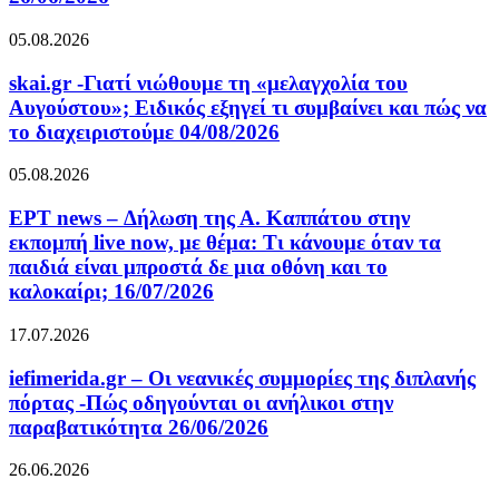
05.08.2026
skai.gr -Γιατί νιώθουμε τη «μελαγχολία του
Αυγούστου»; Ειδικός εξηγεί τι συμβαίνει και πώς να
το διαχειριστούμε 04/08/2026
05.08.2026
ΕΡΤ news – Δήλωση της Α. Καππάτου στην
εκπομπή live now, με θέμα: Τι κάνουμε όταν τα
παιδιά είναι μπροστά δε μια οθόνη και το
καλοκαίρι; 16/07/2026
17.07.2026
iefimerida.gr – Οι νεανικές συμμορίες της διπλανής
πόρτας -Πώς οδηγούνται οι ανήλικοι στην
παραβατικότητα 26/06/2026
26.06.2026