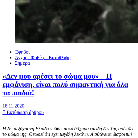
Έφηβοι
Άγχος - Φοβίες - Κατάθλιψη
Σήμερα
«Δεν μου αρέσει το σώμα μου» – Η
εμφάνιση, είναι πολύ σημαντική για όλα
τα παιδιά!
18.11.2020
Εκτύπωση άρθρου
Η δεκαεξάχρονη Eλπίδα νιώθει πολύ άσχημα επειδή δεν της αρέ- σει
το σώμα της. Θεωρεί ότι έχει μεγάλη λεκάνη. Αισθάνεται διαφοτική