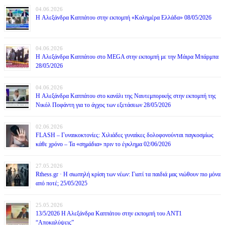
04.06.2026
H Αλεξάνδρα Καππάτου στην εκπομπή «Καλημέρα Ελλάδα» 08/05/2026
04.06.2026
H Αλεξάνδρα Καππάτου στο MEGA στην εκπομπή με την Μάιρα Mπάρμπα
28/05/2026
04.06.2026
H Αλεξάνδρα Καππάτου στο κανάλι της Ναυτεμπορικής στην εκπομπή της
Νικόλ Ποφάντη για το άγχος των εξετάσεων 28/05/2026
02.06.2026
FLASH – Γυναικοκτονίες: Χιλιάδες γυναίκες δολοφονούνται παγκοσμίως
κάθε χρόνο – Τα «σημάδια» πριν το έγκλημα 02/06/2026
27.05.2026
Rthess.gr · Η σιωπηλή κρίση των νέων: Γιατί τα παιδιά μας νιώθουν πιο μόνα
από ποτέ; 25/05/2025
25.05.2026
13/5/2026 Η Αλεξάνδρα Καππάτου στην εκπομπή του ΑΝΤ1
“Αποκαλύψεις”