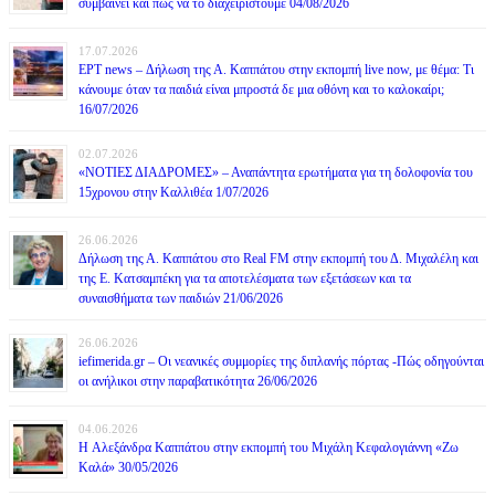
συμβαίνει και πώς να το διαχειριστούμε 04/08/2026
17.07.2026
ΕΡΤ news – Δήλωση της Α. Καππάτου στην εκπομπή live now, με θέμα: Τι
κάνουμε όταν τα παιδιά είναι μπροστά δε μια οθόνη και το καλοκαίρι;
16/07/2026
02.07.2026
«ΝΟΤΙΕΣ ΔΙΑΔΡΟΜΕΣ» – Αναπάντητα ερωτήματα για τη δολοφονία του
15χρονου στην Καλλιθέα 1/07/2026
26.06.2026
Δήλωση της Α. Καππάτου στο Real FM στην εκπομπή του Δ. Μιχαλέλη και
της Ε. Κατσαμπέκη για τα αποτελέσματα των εξετάσεων και τα
συναισθήματα των παιδιών 21/06/2026
26.06.2026
iefimerida.gr – Οι νεανικές συμμορίες της διπλανής πόρτας -Πώς οδηγούνται
οι ανήλικοι στην παραβατικότητα 26/06/2026
04.06.2026
H Αλεξάνδρα Καππάτου στην εκπομπή του Μιχάλη Κεφαλογιάννη «Ζω
Καλά» 30/05/2026