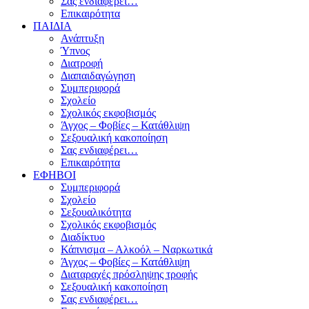
Σας ενδιαφέρει…
Επικαιρότητα
ΠΑΙΔΙΑ
Ανάπτυξη
Ύπνος
Διατροφή
Διαπαιδαγώγηση
Συμπεριφορά
Σχολείο
Σχολικός εκφοβισμός
Άγχος – Φοβίες – Κατάθλιψη
Σεξουαλική κακοποίηση
Σας ενδιαφέρει…
Επικαιρότητα
ΕΦΗΒΟΙ
Συμπεριφορά
Σχολείο
Σεξουαλικότητα
Σχολικός εκφοβισμός
Διαδίκτυο
Κάπνισμα – Αλκοόλ – Ναρκωτικά
Άγχος – Φοβίες – Κατάθλιψη
Διαταραχές πρόσληψης τροφής
Σεξουαλική κακοποίηση
Σας ενδιαφέρει…