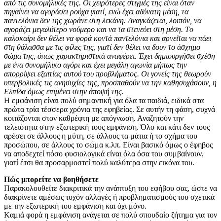
από τις συνομήλικές της. Οι χειρότερες στιγμές της είναι όταν
πηγαίνει να αγοράσει ρούχα γιατί, ενώ έχει αδύνατη μέση, τα
παντελόνια δεν της χωράνε στη λεκάνη. Αναγκάζεται, λοιπόν, να
αγοράζει μεγαλύτερο νούμερο και να τα στενεύει στη μέση. Tο
καλοκαίρι δεν θέλει να φορά κοντά παντελόνια και αρνείται να πάει
στη θάλασσα με τις φίλες της, γιατί δεν θέλει να δουν το άσχημο
σώμα της, όπως χαρακτηριστικά αναφέρει. Έχει δημιουργήσει σχέση
με ένα συνομήλικο αγόρι και έχει μεγάλη αγωνία μήπως την
απορρίψει εξαιτίας αυτού του προβλήματος. Oι γονείς της θεωρούν
υπερβολικές τις ανησυχίες της, προσπαθούν να την καθησυχάσουν, η
Eλπίδα όμως επιμένει στην άποψή της.
Η εμφάνιση είναι πολύ σημαντική για όλα τα παιδιά, ειδικά στα
πρώτα τρία τέσσερα χρόνια της εφηβείας. Σε αυτήν τη φάση, συχνά
κοιτάζονται στον καθρέφτη με απόγνωση. Αναζητούν την
τελειότητα στην εξωτερική τους εμφάνιση. Όλο και κάτι δεν τους
αρέσει σε άλλους η μύτη, σε άλλους τα μάτια ή το σχήμα του
προσώπου, σε άλλους το σώμα κ.λπ. Είναι βασικό όμως ο έφηβος
να αποδεχτεί πόσο φυσιολογικά είναι όλα όσα του συμβαίνουν,
γιατί έτσι θα προσαρμοστεί πολύ καλύτερα στην εικόνα του.
Πώς μπορείτε να βοηθήσετε
Παρακολουθείτε διακριτικά την ανάπτυξη του εφήβου σας, ώστε να
διακρίνετε αμέσως τυχόν αλλαγές ή προβληματισμούς του σχετικά
με την εξωτερική του εμφάνιση και όχι μόνο.
Kαμιά φορά η εμφάνιση ανάγεται σε πολύ σπουδαίο ζήτημα για τον