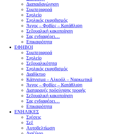
Διαπαιδαγώγηση
Συμπεριφορά
Σχολείο
Σχολικός εκφοβισμός
Άγχος – Φοβίες – Κατάθλιψη
Σεξουαλική κακοποίηση
Σας ενδιαφέρει…
Επικαιρότητα
ΕΦΗΒΟΙ
Συμπεριφορά
Σχολείο
Σεξουαλικότητα
Σχολικός εκφοβισμός
Διαδίκτυο
Κάπνισμα – Αλκοόλ – Ναρκωτικά
Άγχος – Φοβίες – Κατάθλιψη
Διαταραχές πρόσληψης τροφής
Σεξουαλική κακοποίηση
Σας ενδιαφέρει…
Επικαιρότητα
ΕΝΗΛΙΚΕΣ
Σχέσεις
Σεξ
Αυτοβελτίωση
Διαζύγιο