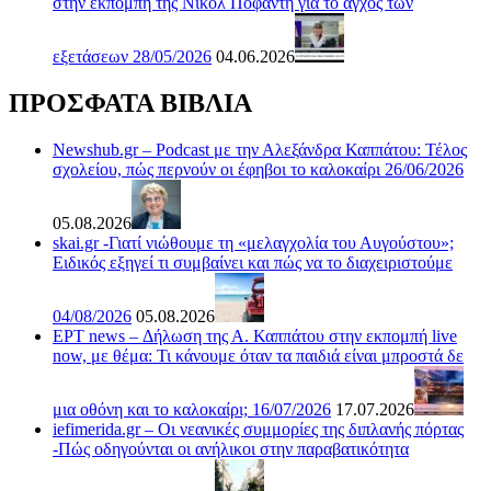
στην εκπομπή της Νικόλ Ποφάντη για το άγχος των
εξετάσεων 28/05/2026
04.06.2026
ΠΡΟΣΦΑΤΑ ΒΙΒΛΙΑ
Newshub.gr – Podcast με την Αλεξάνδρα Καππάτου: Τέλος
σχολείου, πώς περνούν οι έφηβοι το καλοκαίρι 26/06/2026
05.08.2026
skai.gr -Γιατί νιώθουμε τη «μελαγχολία του Αυγούστου»;
Ειδικός εξηγεί τι συμβαίνει και πώς να το διαχειριστούμε
04/08/2026
05.08.2026
ΕΡΤ news – Δήλωση της Α. Καππάτου στην εκπομπή live
now, με θέμα: Τι κάνουμε όταν τα παιδιά είναι μπροστά δε
μια οθόνη και το καλοκαίρι; 16/07/2026
17.07.2026
iefimerida.gr – Οι νεανικές συμμορίες της διπλανής πόρτας
-Πώς οδηγούνται οι ανήλικοι στην παραβατικότητα