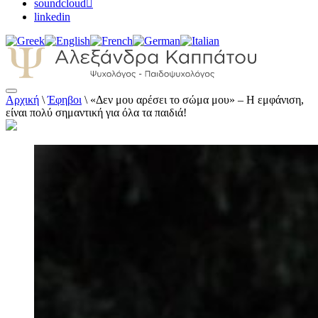
soundcloud
linkedin
Αρχική
\
Έφηβοι
\
«Δεν μου αρέσει το σώμα μου» – Η εμφάνιση,
Αλεξάνδρα Καππάτου Ψυχολόγος –
είναι πολύ σημαντική για όλα τα παιδιά!
Παιδοψυχολόγος