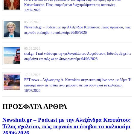
Καρατζαφέρη. Πως μπορούμε να διαχειριζόμαστε τις αποτυχίες
12/07/2026
05.08.2026
Newshub.gr – Podcast με την Αλεξάνδρα Καππάτου: Τέλος σχολείου, πώς
περνούν οι έφηβοι το καλοκαίρι 26/06/2026
05.08.2026
skai.gr -Γιατί νιώθουμε τη «μελαγχολία του Αυγούστου»; Ειδικός εξηγεί τι
συμβαίνει και πώς να το διαχειριστούμε 04/08/2026
17.07.2026
ΕΡΤ news – Δήλωση της Α. Καππάτου στην εκπομπή live now, με θέμα: Τι
κάνουμε όταν τα παιδιά είναι μπροστά δε μια οθόνη και το καλοκαίρι;
16/07/2026
ΠΡΟΣΦΑΤΑ ΑΡΘΡΑ
Newshub.gr – Podcast με την Αλεξάνδρα Καππάτου:
Τέλος σχολείου, πώς περνούν οι έφηβοι το καλοκαίρι
26/06/2026