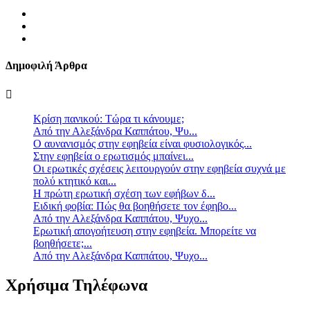
Δημοφιλή Άρθρα
Κρίση πανικού: Τώρα τι κάνουμε;
Από την Αλεξάνδρα Καππάτου, Ψυ...
Ο αυνανισμός στην εφηβεία είναι φυσιολογικός...
Στην εφηβεία ο ερωτισμός μπαίνει...
Οι ερωτικές σχέσεις λειτουργούν στην εφηβεία συχνά με
πολύ κτητικό και...
Η πρώτη ερωτική σχέση των εφήβων δ...
Ειδική φοβία: Πώς θα βοηθήσετε τον έφηβο...
Από την Αλεξάνδρα Καππάτου, Ψυχο...
Ερωτική απογοήτευση στην εφηβεία. Μπορείτε να
βοηθήσετε;...
Από την Αλεξάνδρα Καππάτου, Ψυχο...
Χρήσιμα Τηλέφωνα