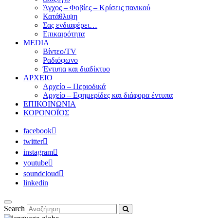
Άγχος – Φοβίες – Κρίσεις πανικού
Κατάθλιψη
Σας ενδιαφέρει…
Επικαιρότητα
MEDIA
Βίντεο/TV
Ραδιόφωνο
Έντυπα και διαδίκτυο
ΑΡΧΕΙΟ
Αρχείο – Περιοδικά
Αρχείο – Εφημερίδες και διάφορα έντυπα
ΕΠΙΚΟΙΝΩΝΙΑ
ΚΟΡΟΝΟΪΟΣ
facebook
twitter
instagram
youtube
soundcloud
linkedin
Search