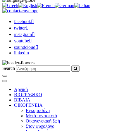
facebook
twitter
instagram
youtube
soundcloud
linkedin
Search
Αρχική
ΒΙΟΓΡΑΦΙΚΟ
ΒΙΒΛΙΑ
ΟΙΚΟΓΕΝΕΙΑ
Εγκυμοσύνη
Μετά τον τοκετό
Οικογενειακή ζωή
Στον ψυχολόγο