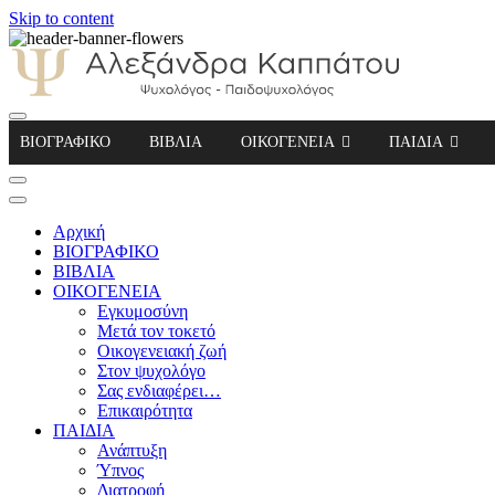
Skip to content
Αλεξάνδρα Καππάτου Ψυχολόγος – Παιδοψ
ΒΙΟΓΡΑΦΙΚΟ
ΒΙΒΛΙΑ
ΟΙΚΟΓΕΝΕΙΑ
ΠΑΙΔΙΑ
Αρχική
ΒΙΟΓΡΑΦΙΚΟ
ΒΙΒΛΙΑ
ΟΙΚΟΓΕΝΕΙΑ
Εγκυμοσύνη
Μετά τον τοκετό
Οικογενειακή ζωή
Στον ψυχολόγο
Σας ενδιαφέρει…
Επικαιρότητα
ΠΑΙΔΙΑ
Ανάπτυξη
Ύπνος
Διατροφή