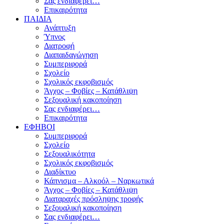
Σας ενδιαφέρει…
Επικαιρότητα
ΠΑΙΔΙΑ
Ανάπτυξη
Ύπνος
Διατροφή
Διαπαιδαγώγηση
Συμπεριφορά
Σχολείο
Σχολικός εκφοβισμός
Άγχος – Φοβίες – Κατάθλιψη
Σεξουαλική κακοποίηση
Σας ενδιαφέρει…
Επικαιρότητα
ΕΦΗΒΟΙ
Συμπεριφορά
Σχολείο
Σεξουαλικότητα
Σχολικός εκφοβισμός
Διαδίκτυο
Κάπνισμα – Αλκοόλ – Ναρκωτικά
Άγχος – Φοβίες – Κατάθλιψη
Διαταραχές πρόσληψης τροφής
Σεξουαλική κακοποίηση
Σας ενδιαφέρει…