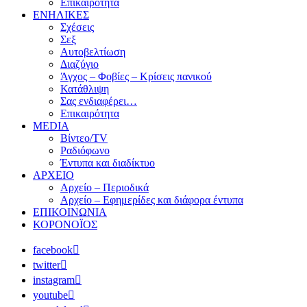
Επικαιρότητα
ΕΝΗΛΙΚΕΣ
Σχέσεις
Σεξ
Αυτοβελτίωση
Διαζύγιο
Άγχος – Φοβίες – Κρίσεις πανικού
Κατάθλιψη
Σας ενδιαφέρει…
Επικαιρότητα
MEDIA
Βίντεο/TV
Ραδιόφωνο
Έντυπα και διαδίκτυο
ΑΡΧΕΙΟ
Αρχείο – Περιοδικά
Αρχείο – Εφημερίδες και διάφορα έντυπα
ΕΠΙΚΟΙΝΩΝΙΑ
ΚΟΡΟΝΟΪΟΣ
facebook
twitter
instagram
youtube