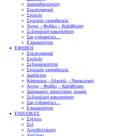
Διαπαιδαγώγηση
Συμπεριφορά
Σχολείο
Σχολικός εκφοβισμός
Άγχος – Φοβίες – Κατάθλιψη
Σεξουαλική κακοποίηση
Σας ενδιαφέρει…
Επικαιρότητα
ΕΦΗΒΟΙ
Συμπεριφορά
Σχολείο
Σεξουαλικότητα
Σχολικός εκφοβισμός
Διαδίκτυο
Κάπνισμα – Αλκοόλ – Ναρκωτικά
Άγχος – Φοβίες – Κατάθλιψη
Διαταραχές πρόσληψης τροφής
Σεξουαλική κακοποίηση
Σας ενδιαφέρει…
Επικαιρότητα
ΕΝΗΛΙΚΕΣ
Σχέσεις
Σεξ
Αυτοβελτίωση
Διαζύγιο