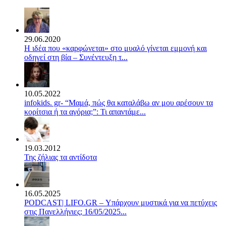
29.06.2020
Η ιδέα που «καρφώνεται» στο μυαλό γίνεται εμμονή και
οδηγεί στη βία – Συνέντευξη τ...
10.05.2022
infokids. gr- “Μαμά, πώς θα καταλάβω αν μου αρέσουν τα
κορίτσια ή τα αγόρια;”: Τι απαντάμε...
19.03.2012
Της ζήλιας τα αντίδοτα
16.05.2025
PODCAST| LIFO.GR – Υπάρχουν μυστικά για να πετύχεις
στις Πανελλήνιες; 16/05/2025...