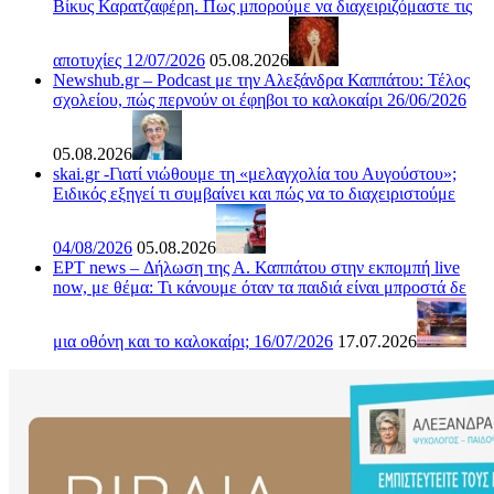
Βίκυς Καρατζαφέρη. Πως μπορούμε να διαχειριζόμαστε τις
αποτυχίες 12/07/2026
05.08.2026
Newshub.gr – Podcast με την Αλεξάνδρα Καππάτου: Τέλος
σχολείου, πώς περνούν οι έφηβοι το καλοκαίρι 26/06/2026
05.08.2026
skai.gr -Γιατί νιώθουμε τη «μελαγχολία του Αυγούστου»;
Ειδικός εξηγεί τι συμβαίνει και πώς να το διαχειριστούμε
04/08/2026
05.08.2026
ΕΡΤ news – Δήλωση της Α. Καππάτου στην εκπομπή live
now, με θέμα: Τι κάνουμε όταν τα παιδιά είναι μπροστά δε
μια οθόνη και το καλοκαίρι; 16/07/2026
17.07.2026