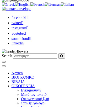
facebook
twitter
instagram
youtube
soundcloud
linkedin
Search
Αρχική
ΒΙΟΓΡΑΦΙΚΟ
ΒΙΒΛΙΑ
ΟΙΚΟΓΕΝΕΙΑ
Εγκυμοσύνη
Μετά τον τοκετό
Οικογενειακή ζωή
Στον ψυχολόγο