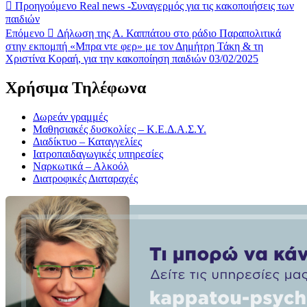
Προηγούμενο
Real news -Συναγερμός για τις κακοποιήσεις των
παιδιών
Επόμενο
Δήλωση της Α. Καππάτου στο ράδιο Παραπολιτικά
στην εκπομπή «Μπρα ντε φερ» με τον Δημήτρη Τάκη & τη
Χριστίνα Κοραή, για την κακοποίηση παιδιών 03/02/2025
Χρήσιμα Τηλέφωνα
Δωρεάν γραμμές
Μαθησιακές δυσκολίες – Κ.Ε.Δ.Α.Σ.Υ.
Διαδίκτυο – Καταγγελίες
Ιατροπαιδαγωγικές υπηρεσίες
Ναρκωτικά – Αλκοόλ
Διατροφικές Διαταραχές