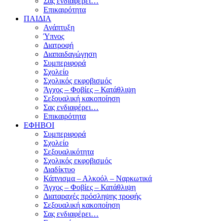
Σας ενδιαφέρει…
Επικαιρότητα
ΠΑΙΔΙΑ
Ανάπτυξη
Ύπνος
Διατροφή
Διαπαιδαγώγηση
Συμπεριφορά
Σχολείο
Σχολικός εκφοβισμός
Άγχος – Φοβίες – Κατάθλιψη
Σεξουαλική κακοποίηση
Σας ενδιαφέρει…
Επικαιρότητα
ΕΦΗΒΟΙ
Συμπεριφορά
Σχολείο
Σεξουαλικότητα
Σχολικός εκφοβισμός
Διαδίκτυο
Κάπνισμα – Αλκοόλ – Ναρκωτικά
Άγχος – Φοβίες – Κατάθλιψη
Διαταραχές πρόσληψης τροφής
Σεξουαλική κακοποίηση
Σας ενδιαφέρει…