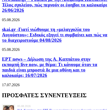
Τέλος σχολείου, πώς περνούν οι έφηβοι το καλοκαίρι
26/06/2026
05.08.2026
skai.gr -Γιατί νιώθουμε τη «μελαγχολία του
Αυγούστου»; Ειδικός εξηγεί τι συμβαίνει και πώς να
το διαχειριστούμε 04/08/2026
05.08.2026
ΕΡΤ news – Δήλωση της Α. Καππάτου στην
εκπομπή live now, με θέμα: Τι κάνουμε όταν τα
παιδιά είναι μπροστά δε μια οθόνη και το
καλοκαίρι; 16/07/2026
17.07.2026
ΠΡΟΣΦΑΤΕΣ ΣΥΝΕΝΤΕΥΞΕΙΣ
05.08.2026