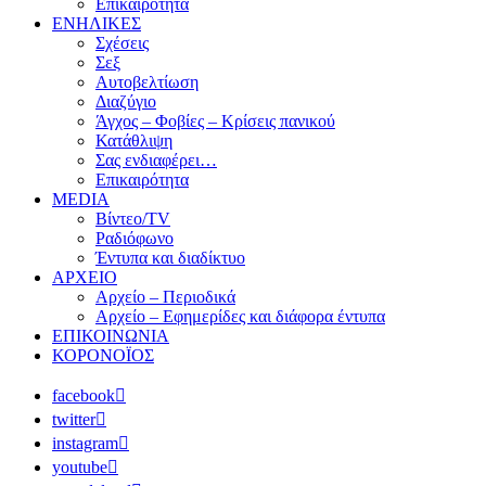
Επικαιρότητα
ΕΝΗΛΙΚΕΣ
Σχέσεις
Σεξ
Αυτοβελτίωση
Διαζύγιο
Άγχος – Φοβίες – Κρίσεις πανικού
Κατάθλιψη
Σας ενδιαφέρει…
Επικαιρότητα
MEDIA
Βίντεο/TV
Ραδιόφωνο
Έντυπα και διαδίκτυο
ΑΡΧΕΙΟ
Αρχείο – Περιοδικά
Αρχείο – Εφημερίδες και διάφορα έντυπα
ΕΠΙΚΟΙΝΩΝΙΑ
ΚΟΡΟΝΟΪΟΣ
facebook
twitter
instagram
youtube