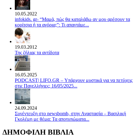
10.05.2022
infokids. gr- “Μαμά, πώς θα καταλάβω αν μου αρέσουν τα
κορίτσια ή τα αγόρια;”: Τι απαντάμε...
19.03.2012
Της ζήλιας τα αντίδοτα
16.05.2025
PODCAST| LIFO.GR – Υπάρχουν μυστικά για να πετύχεις
στις Πανελλήνιες; 16/05/2025...
24.09.2024
Συνέντευξη στο newsbomb, στην Αναστασία – Βασιλική
Γκολέμη με θέμα: Τα αποτυπώματα...
ΔΗΜΟΦΙΛΗ ΒΙΒΛΙΑ