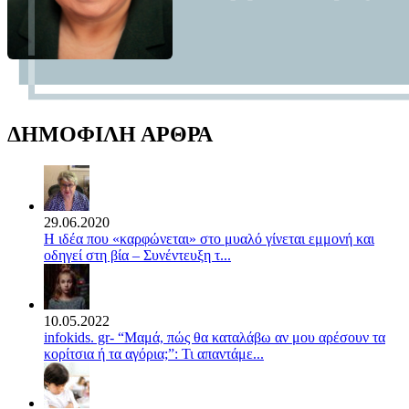
ΔΗΜΟΦΙΛΗ ΑΡΘΡΑ
29.06.2020
Η ιδέα που «καρφώνεται» στο μυαλό γίνεται εμμονή και
οδηγεί στη βία – Συνέντευξη τ...
10.05.2022
infokids. gr- “Μαμά, πώς θα καταλάβω αν μου αρέσουν τα
κορίτσια ή τα αγόρια;”: Τι απαντάμε...