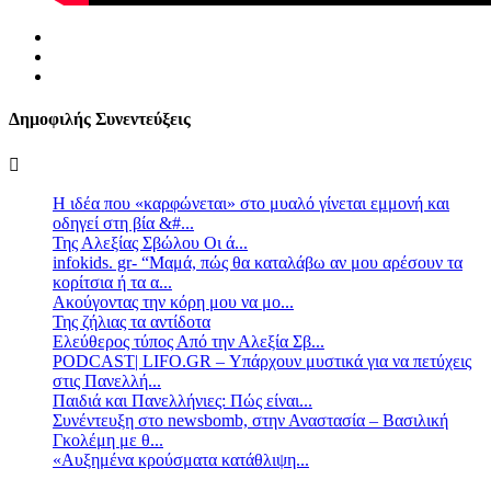
Δημοφιλής Συνεντεύξεις
Η ιδέα που «καρφώνεται» στο μυαλό γίνεται εμμονή και
οδηγεί στη βία &#...
Της Αλεξίας Σβώλου Οι ά...
infokids. gr- “Μαμά, πώς θα καταλάβω αν μου αρέσουν τα
κορίτσια ή τα α...
Ακούγοντας την κόρη μου να μο...
Της ζήλιας τα αντίδοτα
Ελεύθερος τύπος Από την Αλεξία Σβ...
PODCAST| LIFO.GR – Υπάρχουν μυστικά για να πετύχεις
στις Πανελλή...
Παιδιά και Πανελλήνιες: Πώς είναι...
Συνέντευξη στο newsbomb, στην Αναστασία – Βασιλική
Γκολέμη με θ...
«Αυξημένα κρούσματα κατάθλιψη...