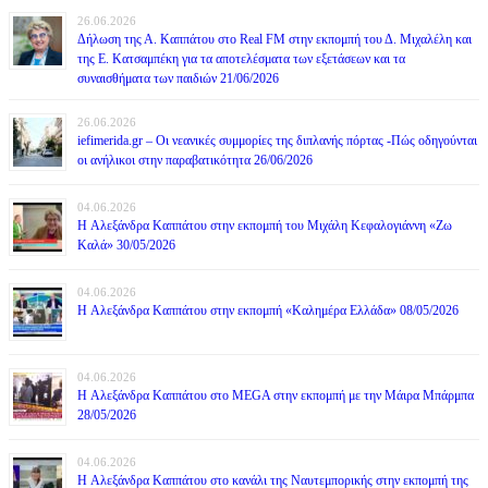
26.06.2026
Δήλωση της Α. Καππάτου στο Real FM στην εκπομπή του Δ. Μιχαλέλη και
της Ε. Κατσαμπέκη για τα αποτελέσματα των εξετάσεων και τα
συναισθήματα των παιδιών 21/06/2026
26.06.2026
iefimerida.gr – Οι νεανικές συμμορίες της διπλανής πόρτας -Πώς οδηγούνται
οι ανήλικοι στην παραβατικότητα 26/06/2026
04.06.2026
H Αλεξάνδρα Καππάτου στην εκπομπή του Μιχάλη Κεφαλογιάννη «Ζω
Καλά» 30/05/2026
04.06.2026
H Αλεξάνδρα Καππάτου στην εκπομπή «Καλημέρα Ελλάδα» 08/05/2026
04.06.2026
H Αλεξάνδρα Καππάτου στο MEGA στην εκπομπή με την Μάιρα Mπάρμπα
28/05/2026
04.06.2026
H Αλεξάνδρα Καππάτου στο κανάλι της Ναυτεμπορικής στην εκπομπή της