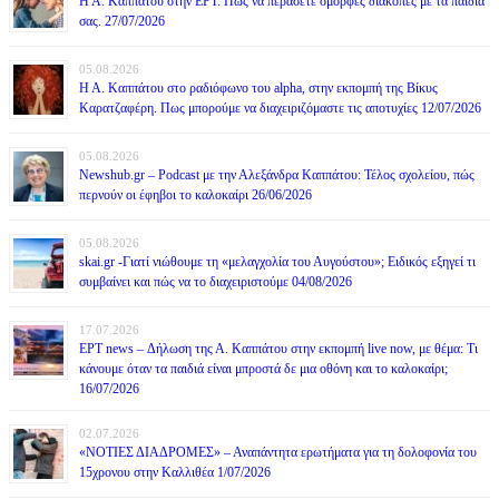
Η Α. Καππάτου στην ΕΡΤ. Πως να περάσετε όμορφες διακοπές με τα παιδιά
σας. 27/07/2026
05.08.2026
Η Α. Καππάτου στο ραδιόφωνο του alpha, στην εκπομπή της Βίκυς
Καρατζαφέρη. Πως μπορούμε να διαχειριζόμαστε τις αποτυχίες 12/07/2026
05.08.2026
Newshub.gr – Podcast με την Αλεξάνδρα Καππάτου: Τέλος σχολείου, πώς
περνούν οι έφηβοι το καλοκαίρι 26/06/2026
05.08.2026
skai.gr -Γιατί νιώθουμε τη «μελαγχολία του Αυγούστου»; Ειδικός εξηγεί τι
συμβαίνει και πώς να το διαχειριστούμε 04/08/2026
17.07.2026
ΕΡΤ news – Δήλωση της Α. Καππάτου στην εκπομπή live now, με θέμα: Τι
κάνουμε όταν τα παιδιά είναι μπροστά δε μια οθόνη και το καλοκαίρι;
16/07/2026
02.07.2026
«ΝΟΤΙΕΣ ΔΙΑΔΡΟΜΕΣ» – Αναπάντητα ερωτήματα για τη δολοφονία του
15χρονου στην Καλλιθέα 1/07/2026