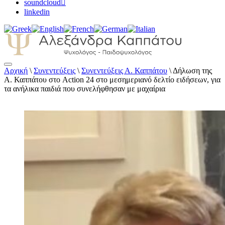
soundcloud
linkedin
Αρχική
\
Συνεντεύξεις
\
Συνεντεύξεις Α. Καππάτου
\
Δήλωση της
Αλεξάνδρα Καππάτου Ψυχολόγος –
Α. Καππάτου στο Action 24 στο μεσημεριανό δελτίο ειδήσεων, για
Παιδοψυχολόγος
τα ανήλικα παιδιά που συνελήφθησαν με μαχαίρια