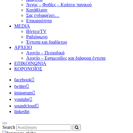
Άγχος – Φοβίες – Κρίσεις πανικού
Κατάθλιψη
Σας ενδιαφέρει…
Επικαιρότητα
MEDIA
Βίντεο/TV
Ραδιόφωνο
Έντυπα και διαδίκτυο
ΑΡΧΕΙΟ
Αρχείο – Περιοδικά
Αρχείο – Εφημερίδες και διάφορα έντυπα
ΕΠΙΚΟΙΝΩΝΙΑ
ΚΟΡΟΝΟΪΟΣ
facebook
twitter
instagram
youtube
soundcloud
linkedin
Search