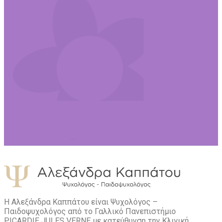
Η Αλεξάνδρα Καππάτου είναι Ψυχολόγος –
Παιδοψυχολόγος από το Γαλλικό Πανεπιστήμιο
PICARDIE JULES VERNE με κατεύθυνση την Kλινική