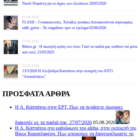
Νικόλ Ποφάντη για το άγχος των εξετάσεων 28/05/2026
02.06.2026
FLASH – Γυναικοκτονίες: Χιλιάδες γυναίκες δολοφονούνται παγκοσμίως
κάθε χρόνο – Τα «σημάδια» πριν το έγκλημα 02/06/2026
27.05.2026
Rthess.gr · Η σιωπηλή κρίση των νέων: Γιατί τα παιδιά μας νιώθουν πιο μόνα
από ποτέ; 25/05/2025
25.05.2026
13/5/2026 Η Αλεξάνδρα Καππάτου στην εκπομπή του ΑΝΤ1
“Αποκαλύψεις”
ΠΡΟΣΦΑΤΑ ΑΡΘΡΑ
Η Α. Καππάτου στην ΕΡΤ. Πως να περάσετε όμορφες
διακοπές με τα παιδιά σας. 27/07/2026
05.08.2026
Η Α. Καππάτου στο ραδιόφωνο του alpha, στην εκπομπή της
Βίκυς Καρατζαφέρη. Πως μπορούμε να διαχειριζόμαστε τις