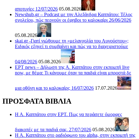
αποτυχίες 12/07/2026
05.08.2026
Newshub.gr – Podcast με την Αλεξάνδρα Καππάτου: Τέλος
σχολείου, πώς περνούν οι έφηβοι το καλοκαίρι 26/06/2026
05.08.2026
skai.gr -Γιατί νιώθουμε τη «μελαγχολία του Αυγούστου»;
Ειδικός εξηγεί τι συμβαίνει και πώς να το διαχειριστούμε
04/08/2026
05.08.2026
ΕΡΤ news – Δήλωση της Α. Καππάτου στην εκπομπή live
now, με θέμα: Τι κάνουμε όταν τα παιδιά είναι μπροστά δε
μια οθόνη και το καλοκαίρι; 16/07/2026
17.07.2026
ΠΡΟΣΦΑΤΑ ΒΙΒΛΙΑ
Η Α. Καππάτου στην ΕΡΤ. Πως να περάσετε όμορφες
διακοπές με τα παιδιά σας. 27/07/2026
05.08.2026
Η Α. Καππάτου στο ραδιόφωνο του alpha, στην εκπομπή της