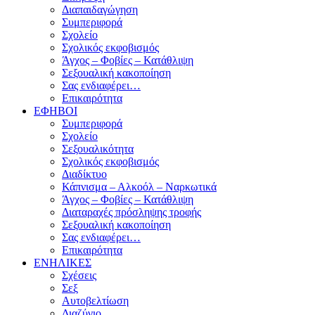
Διαπαιδαγώγηση
Συμπεριφορά
Σχολείο
Σχολικός εκφοβισμός
Άγχος – Φοβίες – Κατάθλιψη
Σεξουαλική κακοποίηση
Σας ενδιαφέρει…
Επικαιρότητα
ΕΦΗΒΟΙ
Συμπεριφορά
Σχολείο
Σεξουαλικότητα
Σχολικός εκφοβισμός
Διαδίκτυο
Κάπνισμα – Αλκοόλ – Ναρκωτικά
Άγχος – Φοβίες – Κατάθλιψη
Διαταραχές πρόσληψης τροφής
Σεξουαλική κακοποίηση
Σας ενδιαφέρει…
Επικαιρότητα
ΕΝΗΛΙΚΕΣ
Σχέσεις
Σεξ
Αυτοβελτίωση
Διαζύγιο