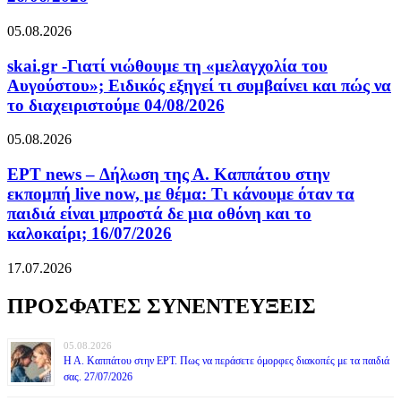
05.08.2026
skai.gr -Γιατί νιώθουμε τη «μελαγχολία του
Αυγούστου»; Ειδικός εξηγεί τι συμβαίνει και πώς να
το διαχειριστούμε 04/08/2026
05.08.2026
ΕΡΤ news – Δήλωση της Α. Καππάτου στην
εκπομπή live now, με θέμα: Τι κάνουμε όταν τα
παιδιά είναι μπροστά δε μια οθόνη και το
καλοκαίρι; 16/07/2026
17.07.2026
ΠΡΟΣΦΑΤΕΣ ΣΥΝΕΝΤΕΥΞΕΙΣ
05.08.2026
Η Α. Καππάτου στην ΕΡΤ. Πως να περάσετε όμορφες διακοπές με τα παιδιά
σας. 27/07/2026