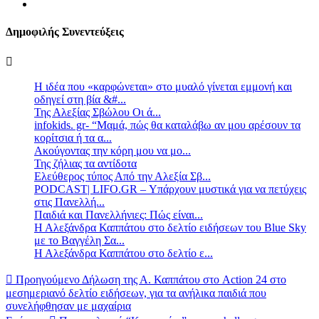
Δημοφιλής Συνεντεύξεις
Η ιδέα που «καρφώνεται» στο μυαλό γίνεται εμμονή και
οδηγεί στη βία &#...
Της Αλεξίας Σβώλου Οι ά...
infokids. gr- “Μαμά, πώς θα καταλάβω αν μου αρέσουν τα
κορίτσια ή τα α...
Ακούγοντας την κόρη μου να μο...
Της ζήλιας τα αντίδοτα
Ελεύθερος τύπος Από την Αλεξία Σβ...
PODCAST| LIFO.GR – Υπάρχουν μυστικά για να πετύχεις
στις Πανελλή...
Παιδιά και Πανελλήνιες: Πώς είναι...
Η Αλεξάνδρα Καππάτου στο δελτίο ειδήσεων του Blue Sky
με το Βαγγέλη Σα...
Η Αλεξάνδρα Καππάτου στο δελτίο ε...
Προηγούμενο
Δήλωση της Α. Καππάτου στο Action 24 στο
μεσημεριανό δελτίο ειδήσεων, για τα ανήλικα παιδιά που
συνελήφθησαν με μαχαίρια