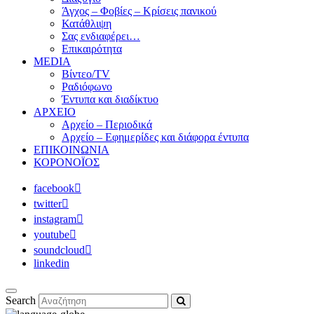
Άγχος – Φοβίες – Κρίσεις πανικού
Κατάθλιψη
Σας ενδιαφέρει…
Επικαιρότητα
MEDIA
Βίντεο/TV
Ραδιόφωνο
Έντυπα και διαδίκτυο
ΑΡΧΕΙΟ
Αρχείο – Περιοδικά
Αρχείο – Εφημερίδες και διάφορα έντυπα
ΕΠΙΚΟΙΝΩΝΙΑ
ΚΟΡΟΝΟΪΟΣ
facebook
twitter
instagram
youtube
soundcloud
linkedin
Search