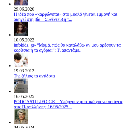
29.06.2020
Η ιδέα που «καρφώνεται» στο μυαλό γίνεται εμμονή και
οδηγεί στη βία – Συνέντευξη τ...
10.05.2022
infokids. gr- “Μαμά, πώς θα καταλάβω αν μου αρέσουν τα
κορίτσια ή τα αγόρια;”: Τι απαντάμε...
19.03.2012
Της ζήλιας τα αντίδοτα
16.05.2025
PODCAST| LIFO.GR – Υπάρχουν μυστικά για να πετύχεις
στις Πανελλήνιες; 16/05/2025...
04.06.2024