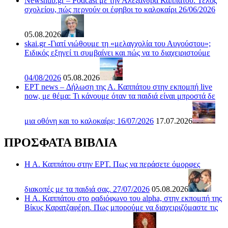
Newshub.gr – Podcast με την Αλεξάνδρα Καππάτου: Τέλος
σχολείου, πώς περνούν οι έφηβοι το καλοκαίρι 26/06/2026
05.08.2026
skai.gr -Γιατί νιώθουμε τη «μελαγχολία του Αυγούστου»;
Ειδικός εξηγεί τι συμβαίνει και πώς να το διαχειριστούμε
04/08/2026
05.08.2026
ΕΡΤ news – Δήλωση της Α. Καππάτου στην εκπομπή live
now, με θέμα: Τι κάνουμε όταν τα παιδιά είναι μπροστά δε
μια οθόνη και το καλοκαίρι; 16/07/2026
17.07.2026
ΠΡΟΣΦΑΤΑ ΒΙΒΛΙΑ
Η Α. Καππάτου στην ΕΡΤ. Πως να περάσετε όμορφες
διακοπές με τα παιδιά σας. 27/07/2026
05.08.2026
Η Α. Καππάτου στο ραδιόφωνο του alpha, στην εκπομπή της
Βίκυς Καρατζαφέρη. Πως μπορούμε να διαχειριζόμαστε τις