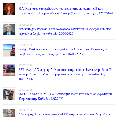
05.08.2026
Η Α. Καππάτου στο ραδιόφωνο του alpha, στην εκπομπή της Βίκυς
Καρατζαφέρη. Πως μπορούμε να διαχειριζόμαστε τις αποτυχίες 12/07/2026
05.08.2026
Newshub.gr – Podcast με την Αλεξάνδρα Καππάτου: Τέλος σχολείου, πώς
περνούν οι έφηβοι το καλοκαίρι 26/06/2026
05.08.2026
skai.gr -Γιατί νιώθουμε τη «μελαγχολία του Αυγούστου»; Ειδικός εξηγεί τι
συμβαίνει και πώς να το διαχειριστούμε 04/08/2026
17.07.2026
ΕΡΤ news – Δήλωση της Α. Καππάτου στην εκπομπή live now, με θέμα: Τι
κάνουμε όταν τα παιδιά είναι μπροστά δε μια οθόνη και το καλοκαίρι;
16/07/2026
02.07.2026
«ΝΟΤΙΕΣ ΔΙΑΔΡΟΜΕΣ» – Αναπάντητα ερωτήματα για τη δολοφονία του
15χρονου στην Καλλιθέα 1/07/2026
26.06.2026
Δήλωση της Α. Καππάτου στο Real FM στην εκπομπή του Δ. Μιχαλέλη και