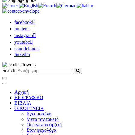
facebook
twitter
instagram
youtube
soundcloud
linkedin
Search
Αρχική
ΒΙΟΓΡΑΦΙΚΟ
ΒΙΒΛΙΑ
ΟΙΚΟΓΕΝΕΙΑ
Εγκυμοσύνη
Μετά τον τοκετό
Οικογενειακή ζωή
Στον ψυχολόγο