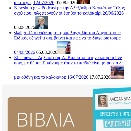
αποτυχίες 12/07/2026
05.08.2026
Newshub.gr – Podcast με την Αλεξάνδρα Καππάτου: Τέλος
σχολείου, πώς περνούν οι έφηβοι το καλοκαίρι 26/06/2026
05.08.2026
skai.gr -Γιατί νιώθουμε τη «μελαγχολία του Αυγούστου»;
Ειδικός εξηγεί τι συμβαίνει και πώς να το διαχειριστούμε
04/08/2026
05.08.2026
ΕΡΤ news – Δήλωση της Α. Καππάτου στην εκπομπή live
now, με θέμα: Τι κάνουμε όταν τα παιδιά είναι μπροστά δε
μια οθόνη και το καλοκαίρι; 16/07/2026
17.07.2026