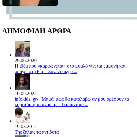
ΔΗΜΟΦΙΛΗ ΑΡΘΡΑ
29.06.2020
Η ιδέα που «καρφώνεται» στο μυαλό γίνεται εμμονή και
οδηγεί στη βία – Συνέντευξη τ...
10.05.2022
infokids. gr- “Μαμά, πώς θα καταλάβω αν μου αρέσουν τα
κορίτσια ή τα αγόρια;”: Τι απαντάμε...
19.03.2012
Της ζήλιας τα αντίδοτα