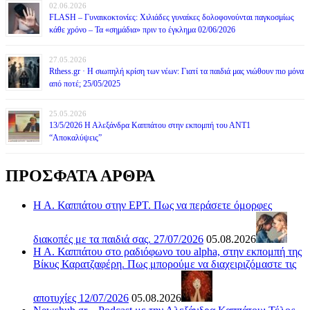
02.06.2026
FLASH – Γυναικοκτονίες: Χιλιάδες γυναίκες δολοφονούνται παγκοσμίως
κάθε χρόνο – Τα «σημάδια» πριν το έγκλημα 02/06/2026
27.05.2026
Rthess.gr · Η σιωπηλή κρίση των νέων: Γιατί τα παιδιά μας νιώθουν πιο μόνα
από ποτέ; 25/05/2025
25.05.2026
13/5/2026 Η Αλεξάνδρα Καππάτου στην εκπομπή του ΑΝΤ1
“Αποκαλύψεις”
ΠΡΟΣΦΑΤΑ ΑΡΘΡΑ
Η Α. Καππάτου στην ΕΡΤ. Πως να περάσετε όμορφες
διακοπές με τα παιδιά σας. 27/07/2026
05.08.2026
Η Α. Καππάτου στο ραδιόφωνο του alpha, στην εκπομπή της
Βίκυς Καρατζαφέρη. Πως μπορούμε να διαχειριζόμαστε τις
αποτυχίες 12/07/2026
05.08.2026