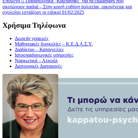
Επόμενο
Παραπολιτικά “Καμπανάκι” για τα challenges που
σκοτώνουν παιδιά – Στην κοινή ευθύνη πολιτείας, οικογένειας και
σχολείου εστιάζουν οι ειδικοί 01/02/2025
Χρήσιμα Τηλέφωνα
Δωρεάν γραμμές
Μαθησιακές δυσκολίες – Κ.Ε.Δ.Α.Σ.Υ.
Διαδίκτυο – Καταγγελίες
Ιατροπαιδαγωγικές υπηρεσίες
Ναρκωτικά – Αλκοόλ
Διατροφικές Διαταραχές