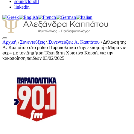
soundcloud
linkedin
Αρχική
\
Συνεντεύξεις
\
Συνεντεύξεις Α. Καππάτου
\
Δήλωση της
Αλεξάνδρα Καππάτου Ψυχολόγος –
Α. Καππάτου στο ράδιο Παραπολιτικά στην εκπομπή «Μπρα ντε
Παιδοψυχολόγος
φερ» με τον Δημήτρη Τάκη & τη Χριστίνα Κοραή, για την
κακοποίηση παιδιών 03/02/2025