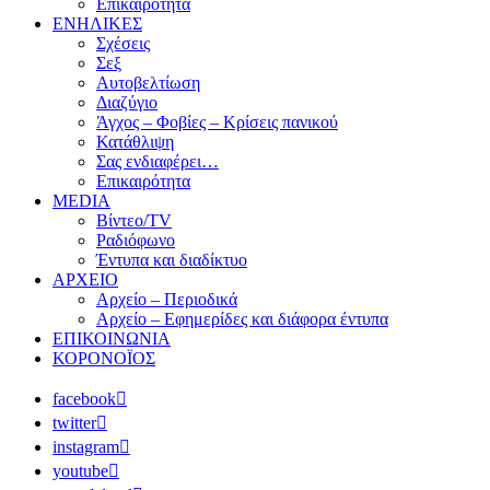
Επικαιρότητα
ΕΝΗΛΙΚΕΣ
Σχέσεις
Σεξ
Αυτοβελτίωση
Διαζύγιο
Άγχος – Φοβίες – Κρίσεις πανικού
Κατάθλιψη
Σας ενδιαφέρει…
Επικαιρότητα
MEDIA
Βίντεο/TV
Ραδιόφωνο
Έντυπα και διαδίκτυο
ΑΡΧΕΙΟ
Αρχείο – Περιοδικά
Αρχείο – Εφημερίδες και διάφορα έντυπα
ΕΠΙΚΟΙΝΩΝΙΑ
ΚΟΡΟΝΟΪΟΣ
facebook
twitter
instagram
youtube