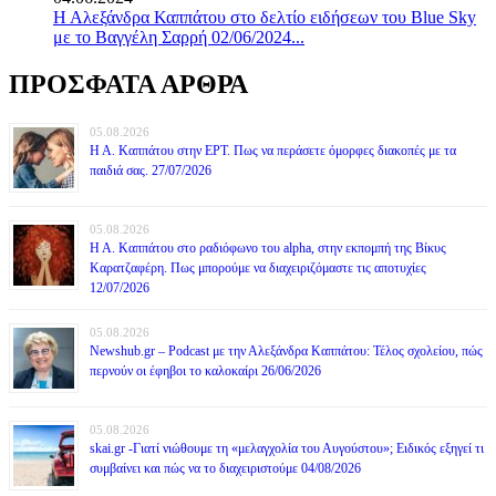
Η Αλεξάνδρα Καππάτου στο δελτίο ειδήσεων του Blue Sky
με το Βαγγέλη Σαρρή 02/06/2024...
ΠΡΟΣΦΑΤΑ ΑΡΘΡΑ
05.08.2026
Η Α. Καππάτου στην ΕΡΤ. Πως να περάσετε όμορφες διακοπές με τα
παιδιά σας. 27/07/2026
05.08.2026
Η Α. Καππάτου στο ραδιόφωνο του alpha, στην εκπομπή της Βίκυς
Καρατζαφέρη. Πως μπορούμε να διαχειριζόμαστε τις αποτυχίες
12/07/2026
05.08.2026
Newshub.gr – Podcast με την Αλεξάνδρα Καππάτου: Τέλος σχολείου, πώς
περνούν οι έφηβοι το καλοκαίρι 26/06/2026
05.08.2026
skai.gr -Γιατί νιώθουμε τη «μελαγχολία του Αυγούστου»; Ειδικός εξηγεί τι
συμβαίνει και πώς να το διαχειριστούμε 04/08/2026