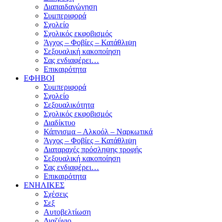
Διαπαιδαγώγηση
Συμπεριφορά
Σχολείο
Σχολικός εκφοβισμός
Άγχος – Φοβίες – Κατάθλιψη
Σεξουαλική κακοποίηση
Σας ενδιαφέρει…
Επικαιρότητα
ΕΦΗΒΟΙ
Συμπεριφορά
Σχολείο
Σεξουαλικότητα
Σχολικός εκφοβισμός
Διαδίκτυο
Κάπνισμα – Αλκοόλ – Ναρκωτικά
Άγχος – Φοβίες – Κατάθλιψη
Διαταραχές πρόσληψης τροφής
Σεξουαλική κακοποίηση
Σας ενδιαφέρει…
Επικαιρότητα
ΕΝΗΛΙΚΕΣ
Σχέσεις
Σεξ
Αυτοβελτίωση
Διαζύγιο