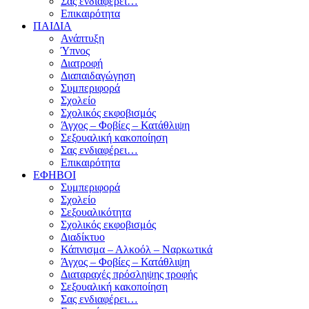
Σας ενδιαφέρει…
Επικαιρότητα
ΠΑΙΔΙΑ
Ανάπτυξη
Ύπνος
Διατροφή
Διαπαιδαγώγηση
Συμπεριφορά
Σχολείο
Σχολικός εκφοβισμός
Άγχος – Φοβίες – Κατάθλιψη
Σεξουαλική κακοποίηση
Σας ενδιαφέρει…
Επικαιρότητα
ΕΦΗΒΟΙ
Συμπεριφορά
Σχολείο
Σεξουαλικότητα
Σχολικός εκφοβισμός
Διαδίκτυο
Κάπνισμα – Αλκοόλ – Ναρκωτικά
Άγχος – Φοβίες – Κατάθλιψη
Διαταραχές πρόσληψης τροφής
Σεξουαλική κακοποίηση
Σας ενδιαφέρει…