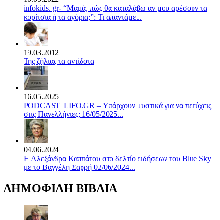
infokids. gr- “Μαμά, πώς θα καταλάβω αν μου αρέσουν τα
κορίτσια ή τα αγόρια;”: Τι απαντάμε...
19.03.2012
Της ζήλιας τα αντίδοτα
16.05.2025
PODCAST| LIFO.GR – Υπάρχουν μυστικά για να πετύχεις
στις Πανελλήνιες; 16/05/2025...
04.06.2024
Η Αλεξάνδρα Καππάτου στο δελτίο ειδήσεων του Blue Sky
με το Βαγγέλη Σαρρή 02/06/2024...
ΔΗΜΟΦΙΛΗ ΒΙΒΛΙΑ