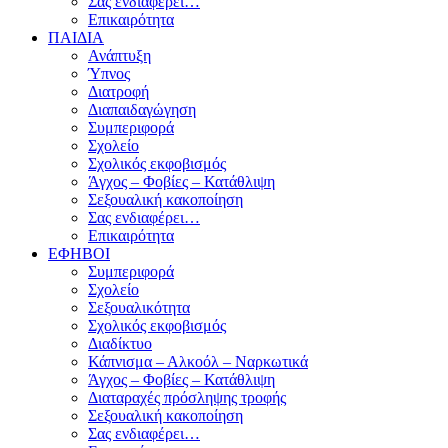
Σας ενδιαφέρει…
Επικαιρότητα
ΠΑΙΔΙΑ
Ανάπτυξη
Ύπνος
Διατροφή
Διαπαιδαγώγηση
Συμπεριφορά
Σχολείο
Σχολικός εκφοβισμός
Άγχος – Φοβίες – Κατάθλιψη
Σεξουαλική κακοποίηση
Σας ενδιαφέρει…
Επικαιρότητα
ΕΦΗΒΟΙ
Συμπεριφορά
Σχολείο
Σεξουαλικότητα
Σχολικός εκφοβισμός
Διαδίκτυο
Κάπνισμα – Αλκοόλ – Ναρκωτικά
Άγχος – Φοβίες – Κατάθλιψη
Διαταραχές πρόσληψης τροφής
Σεξουαλική κακοποίηση
Σας ενδιαφέρει…