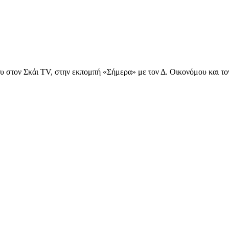
 στον Σκάι TV, στην εκπομπή «Σήμερα» με τον Δ. Οικονόμου και τ
υχολόγος