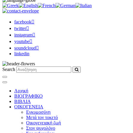
facebook
twitter
instagram
youtube
soundcloud
linkedin
Search
Αρχική
ΒΙΟΓΡΑΦΙΚΟ
ΒΙΒΛΙΑ
ΟΙΚΟΓΕΝΕΙΑ
Εγκυμοσύνη
Μετά τον τοκετό
Οικογενειακή ζωή
Στον ψυχολόγο