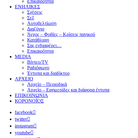
Επικαιρότητα
ΕΝΗΛΙΚΕΣ
Σχέσεις
Σεξ
Αυτοβελτίωση
Διαζύγιο
Άγχος – Φοβίες – Κρίσεις πανικού
Κατάθλιψη
Σας ενδιαφέρει…
Επικαιρότητα
MEDIA
Βίντεο/TV
Ραδιόφωνο
Έντυπα και διαδίκτυο
ΑΡΧΕΙΟ
Αρχείο – Περιοδικά
Αρχείο – Εφημερίδες και διάφορα έντυπα
ΕΠΙΚΟΙΝΩΝΙΑ
ΚΟΡΟΝΟΪΟΣ
facebook
twitter
instagram
youtube