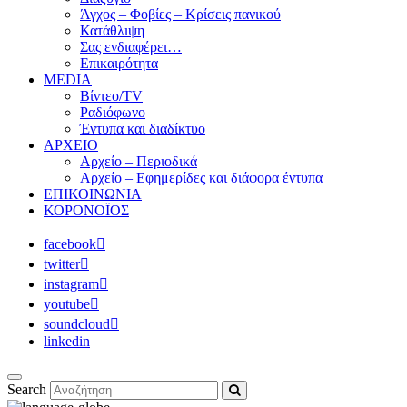
Άγχος – Φοβίες – Κρίσεις πανικού
Κατάθλιψη
Σας ενδιαφέρει…
Επικαιρότητα
MEDIA
Βίντεο/TV
Ραδιόφωνο
Έντυπα και διαδίκτυο
ΑΡΧΕΙΟ
Αρχείο – Περιοδικά
Αρχείο – Εφημερίδες και διάφορα έντυπα
ΕΠΙΚΟΙΝΩΝΙΑ
ΚΟΡΟΝΟΪΟΣ
facebook
twitter
instagram
youtube
soundcloud
linkedin
Search