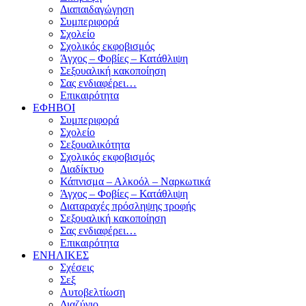
Διαπαιδαγώγηση
Συμπεριφορά
Σχολείο
Σχολικός εκφοβισμός
Άγχος – Φοβίες – Κατάθλιψη
Σεξουαλική κακοποίηση
Σας ενδιαφέρει…
Επικαιρότητα
ΕΦΗΒΟΙ
Συμπεριφορά
Σχολείο
Σεξουαλικότητα
Σχολικός εκφοβισμός
Διαδίκτυο
Κάπνισμα – Αλκοόλ – Ναρκωτικά
Άγχος – Φοβίες – Κατάθλιψη
Διαταραχές πρόσληψης τροφής
Σεξουαλική κακοποίηση
Σας ενδιαφέρει…
Επικαιρότητα
ΕΝΗΛΙΚΕΣ
Σχέσεις
Σεξ
Αυτοβελτίωση
Διαζύγιο