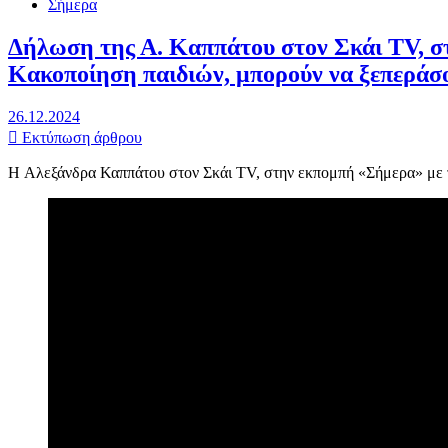
Σήμερα
Δήλωση της Α. Καππάτου στον Σκάι TV, στ
Κακοποίηση παιδιών, μπορούν να ξεπεράσο
26.12.2024
Εκτύπωση άρθρου
H Αλεξάνδρα Καππάτου στον Σκάι TV, στην εκπομπή «Σήμερα» με τ