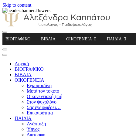
Skip to content
Αλεξάνδρα Καππάτου Ψυχολόγος – Παιδοψ
ΒΙΟΓΡΑΦΙΚΟ
ΒΙΒΛΙΑ
ΟΙΚΟΓΕΝΕΙΑ
ΠΑΙΔΙΑ
Αρχική
ΒΙΟΓΡΑΦΙΚΟ
ΒΙΒΛΙΑ
ΟΙΚΟΓΕΝΕΙΑ
Εγκυμοσύνη
Μετά τον τοκετό
Οικογενειακή ζωή
Στον ψυχολόγο
Σας ενδιαφέρει…
Επικαιρότητα
ΠΑΙΔΙΑ
Ανάπτυξη
Ύπνος
Διατροφή