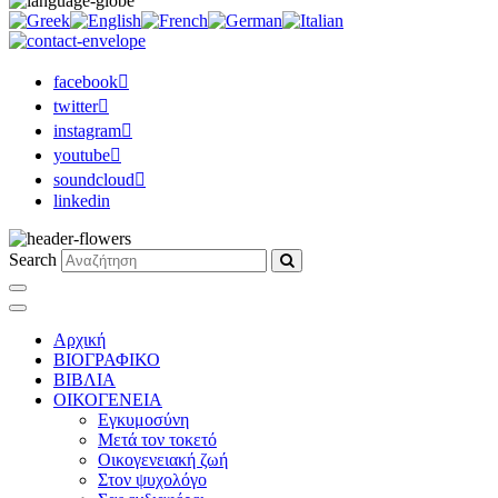
facebook
twitter
instagram
youtube
soundcloud
linkedin
Search
Αρχική
ΒΙΟΓΡΑΦΙΚΟ
ΒΙΒΛΙΑ
ΟΙΚΟΓΕΝΕΙΑ
Εγκυμοσύνη
Μετά τον τοκετό
Οικογενειακή ζωή
Στον ψυχολόγο