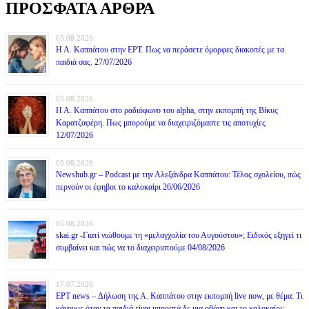
ΠΡΟΣΦΑΤΑ ΑΡΘΡΑ
05.08.2026
Η Α. Καππάτου στην ΕΡΤ. Πως να περάσετε όμορφες διακοπές με τα
παιδιά σας. 27/07/2026
05.08.2026
Η Α. Καππάτου στο ραδιόφωνο του alpha, στην εκπομπή της Βίκυς
Καρατζαφέρη. Πως μπορούμε να διαχειριζόμαστε τις αποτυχίες
12/07/2026
05.08.2026
Newshub.gr – Podcast με την Αλεξάνδρα Καππάτου: Τέλος σχολείου, πώς
περνούν οι έφηβοι το καλοκαίρι 26/06/2026
05.08.2026
skai.gr -Γιατί νιώθουμε τη «μελαγχολία του Αυγούστου»; Ειδικός εξηγεί τι
συμβαίνει και πώς να το διαχειριστούμε 04/08/2026
17.07.2026
ΕΡΤ news – Δήλωση της Α. Καππάτου στην εκπομπή live now, με θέμα: Τι
κάνουμε όταν τα παιδιά είναι μπροστά δε μια οθόνη και το καλοκαίρι;