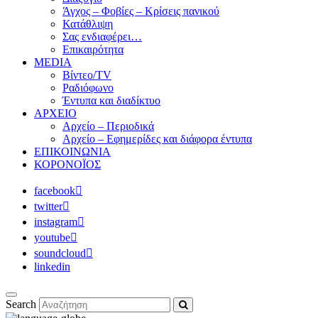
Άγχος – Φοβίες – Κρίσεις πανικού
Κατάθλιψη
Σας ενδιαφέρει…
Επικαιρότητα
MEDIA
Βίντεο/TV
Ραδιόφωνο
Έντυπα και διαδίκτυο
ΑΡΧΕΙΟ
Αρχείο – Περιοδικά
Αρχείο – Εφημερίδες και διάφορα έντυπα
ΕΠΙΚΟΙΝΩΝΙΑ
ΚΟΡΟΝΟΪΟΣ
facebook
twitter
instagram
youtube
soundcloud
linkedin
Search