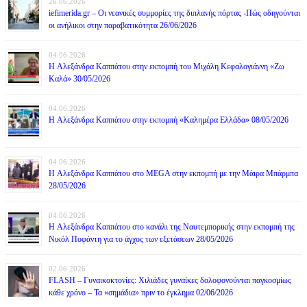
26.06.2026
iefimerida.gr – Οι νεανικές συμμορίες της διπλανής πόρτας -Πώς οδηγούνται
οι ανήλικοι στην παραβατικότητα 26/06/2026
04.06.2026
H Αλεξάνδρα Καππάτου στην εκπομπή του Μιχάλη Κεφαλογιάννη «Ζω
Καλά» 30/05/2026
04.06.2026
H Αλεξάνδρα Καππάτου στην εκπομπή «Καλημέρα Ελλάδα» 08/05/2026
04.06.2026
H Αλεξάνδρα Καππάτου στο MEGA στην εκπομπή με την Μάιρα Mπάρμπα
28/05/2026
04.06.2026
H Αλεξάνδρα Καππάτου στο κανάλι της Ναυτεμπορικής στην εκπομπή της
Νικόλ Ποφάντη για το άγχος των εξετάσεων 28/05/2026
02.06.2026
FLASH – Γυναικοκτονίες: Χιλιάδες γυναίκες δολοφονούνται παγκοσμίως
κάθε χρόνο – Τα «σημάδια» πριν το έγκλημα 02/06/2026