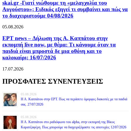
skai.gr -Γιατί νιώθουμε τη «μελαγχολία του
Αυγούστου»; Ειδικός εξηγεί τι συμβαίνει και πώς να
το διαχειριστούμε 04/08/2026
05.08.2026
ΕΡΤ news – Δήλωση της Α. Καππάτου στην
εκπομπή live now, με θέμα: Τι κάνουμε όταν τα
παιδιά είναι μπροστά δε μια οθόνη και το
καλοκαίρι; 16/07/2026
17.07.2026
ΠΡΟΣΦΑΤΕΣ ΣΥΝΕΝΤΕΥΞΕΙΣ
05.08.2026
Η Α. Καππάτου στην ΕΡΤ. Πως να περάσετε όμορφες διακοπές με τα παιδιά
σας. 27/07/2026
05.08.2026
Η Α. Καππάτου στο ραδιόφωνο του alpha, στην εκπομπή της Βίκυς
Καρατζαφέρη. Πως μπορούμε να διαχειριζόμαστε τις αποτυχίες 12/07/2026