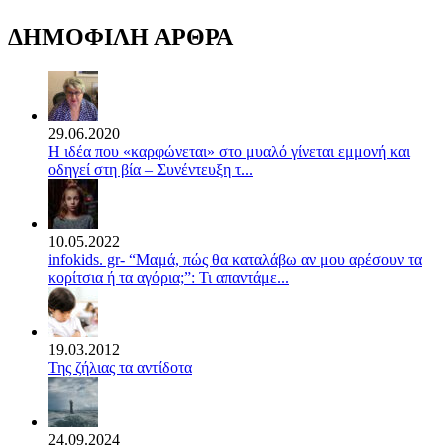
ΔΗΜΟΦΙΛΗ ΑΡΘΡΑ
29.06.2020
Η ιδέα που «καρφώνεται» στο μυαλό γίνεται εμμονή και
οδηγεί στη βία – Συνέντευξη τ...
10.05.2022
infokids. gr- “Μαμά, πώς θα καταλάβω αν μου αρέσουν τα
κορίτσια ή τα αγόρια;”: Τι απαντάμε...
19.03.2012
Της ζήλιας τα αντίδοτα
24.09.2024