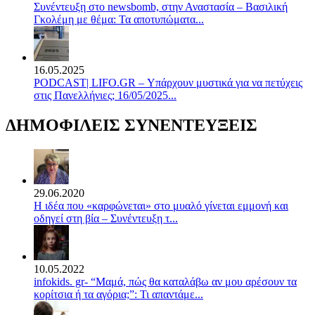
Συνέντευξη στο newsbomb, στην Αναστασία – Βασιλική
Γκολέμη με θέμα: Τα αποτυπώματα...
16.05.2025
PODCAST| LIFO.GR – Υπάρχουν μυστικά για να πετύχεις
στις Πανελλήνιες; 16/05/2025...
ΔΗΜΟΦΙΛΕΙΣ ΣΥΝΕΝΤΕΥΞΕΙΣ
29.06.2020
Η ιδέα που «καρφώνεται» στο μυαλό γίνεται εμμονή και
οδηγεί στη βία – Συνέντευξη τ...
10.05.2022
infokids. gr- “Μαμά, πώς θα καταλάβω αν μου αρέσουν τα
κορίτσια ή τα αγόρια;”: Τι απαντάμε...