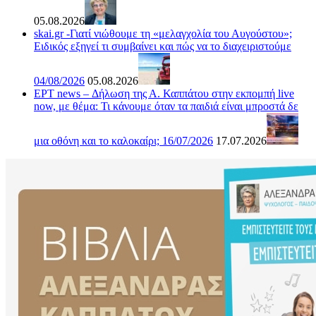
05.08.2026
skai.gr -Γιατί νιώθουμε τη «μελαγχολία του Αυγούστου»;
Ειδικός εξηγεί τι συμβαίνει και πώς να το διαχειριστούμε
04/08/2026
05.08.2026
ΕΡΤ news – Δήλωση της Α. Καππάτου στην εκπομπή live
now, με θέμα: Τι κάνουμε όταν τα παιδιά είναι μπροστά δε
μια οθόνη και το καλοκαίρι; 16/07/2026
17.07.2026