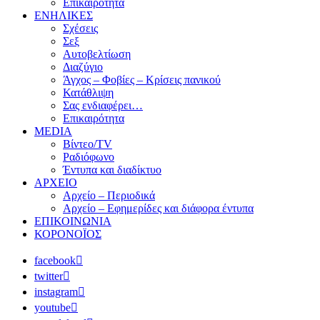
Επικαιρότητα
ΕΝΗΛΙΚΕΣ
Σχέσεις
Σεξ
Αυτοβελτίωση
Διαζύγιο
Άγχος – Φοβίες – Κρίσεις πανικού
Κατάθλιψη
Σας ενδιαφέρει…
Επικαιρότητα
MEDIA
Βίντεο/TV
Ραδιόφωνο
Έντυπα και διαδίκτυο
ΑΡΧΕΙΟ
Αρχείο – Περιοδικά
Αρχείο – Εφημερίδες και διάφορα έντυπα
ΕΠΙΚΟΙΝΩΝΙΑ
ΚΟΡΟΝΟΪΟΣ
facebook
twitter
instagram
youtube