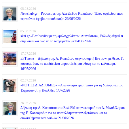
05.08.2026
Newshub.gr – Podcast με την Αλεξάνδρα Καππάτου: Τέλος σχολείου, πώς
περνούν οι έφηβοι το καλοκαίρι 26/06/2026
05.08.2026
skai.gr -Γιατί νιώθουμε τη «μελαγχολία του Αυγούστου»; Ειδικός εξηγεί τι
συμβαίνει και πώς να το διαχειριστούμε 04/08/2026
17.07.2026
ΕΡΤ news – Δήλωση της Α. Καππάτου στην εκπομπή live now, με θέμα: Τι
κάνουμε όταν τα παιδιά είναι μπροστά δε μια οθόνη και το καλοκαίρι;
16/07/2026
02.07.2026
«ΝΟΤΙΕΣ ΔΙΑΔΡΟΜΕΣ» – Αναπάντητα ερωτήματα για τη δολοφονία του
15χρονου στην Καλλιθέα 1/07/2026
26.06.2026
Δήλωση της Α. Καππάτου στο Real FM στην εκπομπή του Δ. Μιχαλέλη και
της Ε. Κατσαμπέκη για τα αποτελέσματα των εξετάσεων και τα
συναισθήματα των παιδιών 21/06/2026