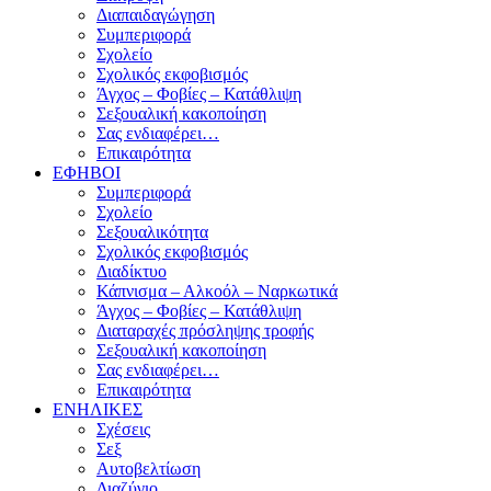
Διαπαιδαγώγηση
Συμπεριφορά
Σχολείο
Σχολικός εκφοβισμός
Άγχος – Φοβίες – Κατάθλιψη
Σεξουαλική κακοποίηση
Σας ενδιαφέρει…
Επικαιρότητα
ΕΦΗΒΟΙ
Συμπεριφορά
Σχολείο
Σεξουαλικότητα
Σχολικός εκφοβισμός
Διαδίκτυο
Κάπνισμα – Αλκοόλ – Ναρκωτικά
Άγχος – Φοβίες – Κατάθλιψη
Διαταραχές πρόσληψης τροφής
Σεξουαλική κακοποίηση
Σας ενδιαφέρει…
Επικαιρότητα
ΕΝΗΛΙΚΕΣ
Σχέσεις
Σεξ
Αυτοβελτίωση
Διαζύγιο