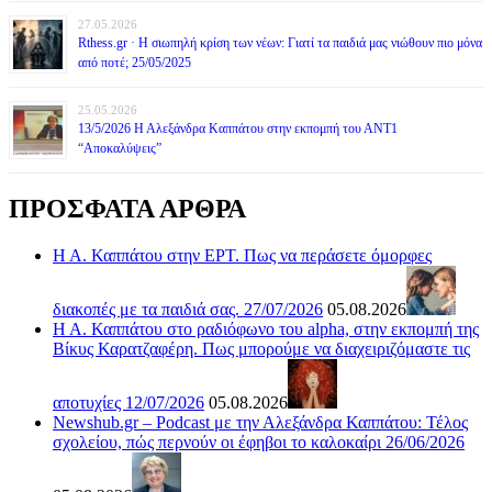
27.05.2026
Rthess.gr · Η σιωπηλή κρίση των νέων: Γιατί τα παιδιά μας νιώθουν πιο μόνα
από ποτέ; 25/05/2025
25.05.2026
13/5/2026 Η Αλεξάνδρα Καππάτου στην εκπομπή του ΑΝΤ1
“Αποκαλύψεις”
ΠΡΟΣΦΑΤΑ ΑΡΘΡΑ
Η Α. Καππάτου στην ΕΡΤ. Πως να περάσετε όμορφες
διακοπές με τα παιδιά σας. 27/07/2026
05.08.2026
Η Α. Καππάτου στο ραδιόφωνο του alpha, στην εκπομπή της
Βίκυς Καρατζαφέρη. Πως μπορούμε να διαχειριζόμαστε τις
αποτυχίες 12/07/2026
05.08.2026
Newshub.gr – Podcast με την Αλεξάνδρα Καππάτου: Τέλος
σχολείου, πώς περνούν οι έφηβοι το καλοκαίρι 26/06/2026