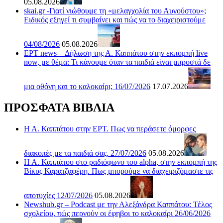
05.08.2026
skai.gr -Γιατί νιώθουμε τη «μελαγχολία του Αυγούστου»;
Ειδικός εξηγεί τι συμβαίνει και πώς να το διαχειριστούμε
04/08/2026
05.08.2026
ΕΡΤ news – Δήλωση της Α. Καππάτου στην εκπομπή live
now, με θέμα: Τι κάνουμε όταν τα παιδιά είναι μπροστά δε
μια οθόνη και το καλοκαίρι; 16/07/2026
17.07.2026
ΠΡΟΣΦΑΤΑ ΒΙΒΛΙΑ
Η Α. Καππάτου στην ΕΡΤ. Πως να περάσετε όμορφες
διακοπές με τα παιδιά σας. 27/07/2026
05.08.2026
Η Α. Καππάτου στο ραδιόφωνο του alpha, στην εκπομπή της
Βίκυς Καρατζαφέρη. Πως μπορούμε να διαχειριζόμαστε τις
αποτυχίες 12/07/2026
05.08.2026
Newshub.gr – Podcast με την Αλεξάνδρα Καππάτου: Τέλος
σχολείου, πώς περνούν οι έφηβοι το καλοκαίρι 26/06/2026