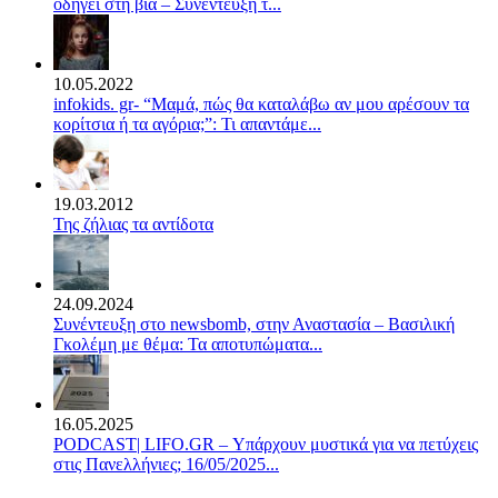
οδηγεί στη βία – Συνέντευξη τ...
10.05.2022
infokids. gr- “Μαμά, πώς θα καταλάβω αν μου αρέσουν τα
κορίτσια ή τα αγόρια;”: Τι απαντάμε...
19.03.2012
Της ζήλιας τα αντίδοτα
24.09.2024
Συνέντευξη στο newsbomb, στην Αναστασία – Βασιλική
Γκολέμη με θέμα: Τα αποτυπώματα...
16.05.2025
PODCAST| LIFO.GR – Υπάρχουν μυστικά για να πετύχεις
στις Πανελλήνιες; 16/05/2025...