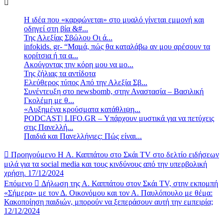
Η ιδέα που «καρφώνεται» στο μυαλό γίνεται εμμονή και
οδηγεί στη βία &#...
Της Αλεξίας Σβώλου Οι ά...
infokids. gr- “Μαμά, πώς θα καταλάβω αν μου αρέσουν τα
κορίτσια ή τα α...
Ακούγοντας την κόρη μου να μο...
Της ζήλιας τα αντίδοτα
Ελεύθερος τύπος Από την Αλεξία Σβ...
Συνέντευξη στο newsbomb, στην Αναστασία – Βασιλική
Γκολέμη με θ...
«Αυξημένα κρούσματα κατάθλιψη...
PODCAST| LIFO.GR – Υπάρχουν μυστικά για να πετύχεις
στις Πανελλή...
Παιδιά και Πανελλήνιες: Πώς είναι...
Προηγούμενο
H Α. Καππάτου στο Σκάι TV στο δελτίο ειδήσεων
μιλά για τα social media και τους κινδύνους από την υπερβολική
χρήση. 17/12/2024
Επόμενο
Δήλωση της Α. Καππάτου στον Σκάι TV, στην εκπομπή
«Σήμερα» με τον Δ. Οικονόμου και τον Α. Παυλόπουλο με θέμα:
Κακοποίηση παιδιών, μπορούν να ξεπεράσουν αυτή την εμπειρία;
12/12/2024