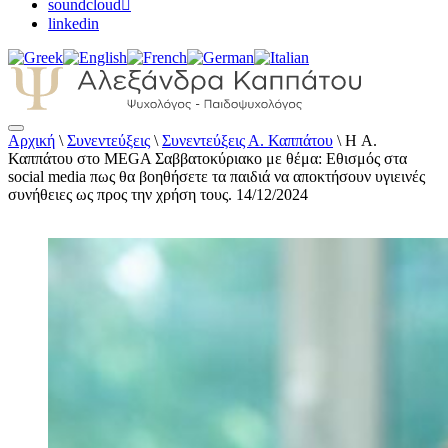
soundcloud
linkedin
Αρχική
\
Συνεντεύξεις
\
Συνεντεύξεις Α. Καππάτου
\
H Α.
Αλεξάνδρα Καππάτου Ψυχολόγος –
Καππάτου στο MEGA Σαββατοκύριακο με θέμα: Εθισμός στα
Παιδοψυχολόγος
social media πως θα βοηθήσετε τα παιδιά να αποκτήσουν υγιεινές
συνήθειες ως προς την χρήση τους. 14/12/2024