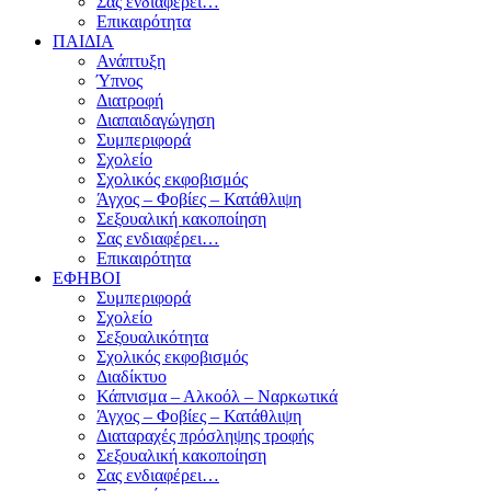
Σας ενδιαφέρει…
Επικαιρότητα
ΠΑΙΔΙΑ
Ανάπτυξη
Ύπνος
Διατροφή
Διαπαιδαγώγηση
Συμπεριφορά
Σχολείο
Σχολικός εκφοβισμός
Άγχος – Φοβίες – Κατάθλιψη
Σεξουαλική κακοποίηση
Σας ενδιαφέρει…
Επικαιρότητα
ΕΦΗΒΟΙ
Συμπεριφορά
Σχολείο
Σεξουαλικότητα
Σχολικός εκφοβισμός
Διαδίκτυο
Κάπνισμα – Αλκοόλ – Ναρκωτικά
Άγχος – Φοβίες – Κατάθλιψη
Διαταραχές πρόσληψης τροφής
Σεξουαλική κακοποίηση
Σας ενδιαφέρει…