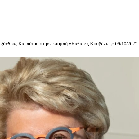
ξάνδρας Καππάτου στην εκπομπή «Καθαρές Κουβέντες» 09/10/2025
υχολόγος