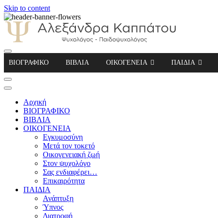
Skip to content
Αλεξάνδρα Καππάτου Ψυχολόγος – Παιδοψ
ΒΙΟΓΡΑΦΙΚΟ
ΒΙΒΛΙΑ
ΟΙΚΟΓΕΝΕΙΑ
ΠΑΙΔΙΑ
Αρχική
ΒΙΟΓΡΑΦΙΚΟ
ΒΙΒΛΙΑ
ΟΙΚΟΓΕΝΕΙΑ
Εγκυμοσύνη
Μετά τον τοκετό
Οικογενειακή ζωή
Στον ψυχολόγο
Σας ενδιαφέρει…
Επικαιρότητα
ΠΑΙΔΙΑ
Ανάπτυξη
Ύπνος
Διατροφή