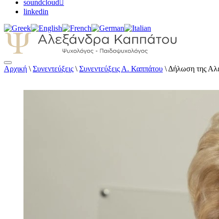
soundcloud
linkedin
Αρχική
\
Συνεντεύξεις
\
Συνεντεύξεις Α. Καππάτου
\
Δήλωση της Αλε
Αλεξάνδρα Καππάτου Ψυχολόγος – Παιδοψ