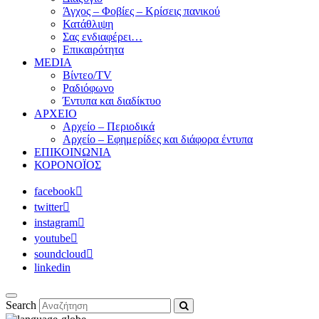
Άγχος – Φοβίες – Κρίσεις πανικού
Κατάθλιψη
Σας ενδιαφέρει…
Επικαιρότητα
MEDIA
Βίντεο/TV
Ραδιόφωνο
Έντυπα και διαδίκτυο
ΑΡΧΕΙΟ
Αρχείο – Περιοδικά
Αρχείο – Εφημερίδες και διάφορα έντυπα
ΕΠΙΚΟΙΝΩΝΙΑ
ΚΟΡΟΝΟΪΟΣ
facebook
twitter
instagram
youtube
soundcloud
linkedin
Search