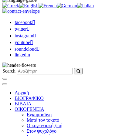
facebook
twitter
instagram
youtube
soundcloud
linkedin
Search
Αρχική
ΒΙΟΓΡΑΦΙΚΟ
ΒΙΒΛΙΑ
ΟΙΚΟΓΕΝΕΙΑ
Εγκυμοσύνη
Μετά τον τοκετό
Οικογενειακή ζωή
Στον ψυχολόγο