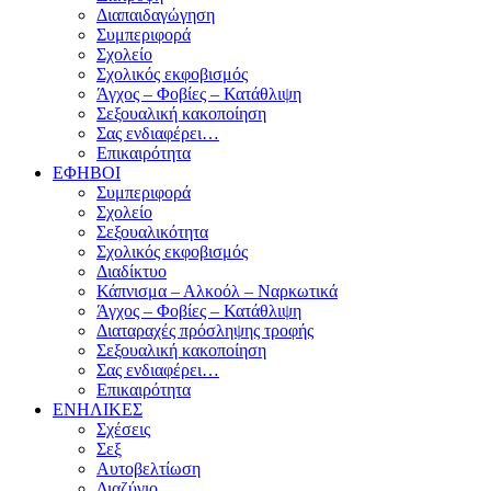
Διαπαιδαγώγηση
Συμπεριφορά
Σχολείο
Σχολικός εκφοβισμός
Άγχος – Φοβίες – Κατάθλιψη
Σεξουαλική κακοποίηση
Σας ενδιαφέρει…
Επικαιρότητα
ΕΦΗΒΟΙ
Συμπεριφορά
Σχολείο
Σεξουαλικότητα
Σχολικός εκφοβισμός
Διαδίκτυο
Κάπνισμα – Αλκοόλ – Ναρκωτικά
Άγχος – Φοβίες – Κατάθλιψη
Διαταραχές πρόσληψης τροφής
Σεξουαλική κακοποίηση
Σας ενδιαφέρει…
Επικαιρότητα
ΕΝΗΛΙΚΕΣ
Σχέσεις
Σεξ
Αυτοβελτίωση
Διαζύγιο