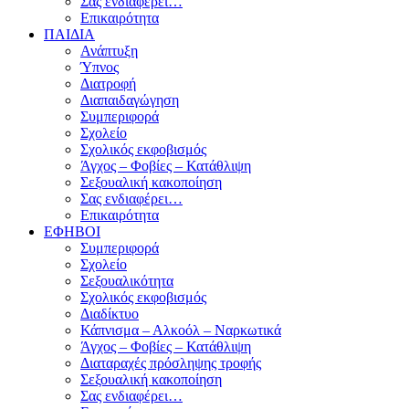
Σας ενδιαφέρει…
Επικαιρότητα
ΠΑΙΔΙΑ
Ανάπτυξη
Ύπνος
Διατροφή
Διαπαιδαγώγηση
Συμπεριφορά
Σχολείο
Σχολικός εκφοβισμός
Άγχος – Φοβίες – Κατάθλιψη
Σεξουαλική κακοποίηση
Σας ενδιαφέρει…
Επικαιρότητα
ΕΦΗΒΟΙ
Συμπεριφορά
Σχολείο
Σεξουαλικότητα
Σχολικός εκφοβισμός
Διαδίκτυο
Κάπνισμα – Αλκοόλ – Ναρκωτικά
Άγχος – Φοβίες – Κατάθλιψη
Διαταραχές πρόσληψης τροφής
Σεξουαλική κακοποίηση
Σας ενδιαφέρει…