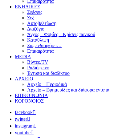
Επικαιρότητα
ΕΝΗΛΙΚΕΣ
Σχέσεις
Σεξ
Αυτοβελτίωση
Διαζύγιο
Άγχος – Φοβίες – Κρίσεις πανικού
Κατάθλιψη
Σας ενδιαφέρει…
Επικαιρότητα
MEDIA
Βίντεο/TV
Ραδιόφωνο
Έντυπα και διαδίκτυο
ΑΡΧΕΙΟ
Αρχείο – Περιοδικά
Αρχείο – Εφημερίδες και διάφορα έντυπα
ΕΠΙΚΟΙΝΩΝΙΑ
ΚΟΡΟΝΟΪΟΣ
facebook
twitter
instagram
youtube