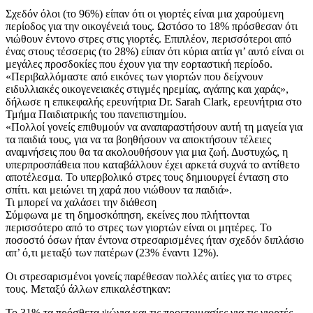
Σχεδόν όλοι (το 96%) είπαν ότι οι γιορτές είναι μια χαρούμενη
περίοδος για την οικογένειά τους. Ωστόσο το 18% πρόσθεσαν ότι
νιώθουν έντονο στρες στις γιορτές. Επιπλέον, περισσότεροι από
ένας στους τέσσερις (το 28%) είπαν ότι κύρια αιτία γι’ αυτό είναι οι
μεγάλες προσδοκίες που έχουν για την εορταστική περίοδο.
«Περιβαλλόμαστε από εικόνες των γιορτών που δείχνουν
ειδυλλιακές οικογενειακές στιγμές ηρεμίας, αγάπης και χαράς»,
δήλωσε η επικεφαλής ερευνήτρια Dr. Sarah Clark, ερευνήτρια στο
Τμήμα Παιδιατρικής του πανεπιστημίου.
«Πολλοί γονείς επιθυμούν να αναπαραστήσουν αυτή τη μαγεία για
τα παιδιά τους, για να τα βοηθήσουν να αποκτήσουν τέλειες
αναμνήσεις που θα τα ακολουθήσουν για μια ζωή. Δυστυχώς, η
υπερπροσπάθεια που καταβάλλουν έχει αρκετά συχνά το αντίθετο
αποτέλεσμα. Το υπερβολικό στρες τους δημιουργεί ένταση στο
σπίτι. και μειώνει τη χαρά που νιώθουν τα παιδιά».
Τι μπορεί να χαλάσει την διάθεση
Σύμφωνα με τη δημοσκόπηση, εκείνες που πλήττονται
περισσότερο από το στρες των γιορτών είναι οι μητέρες. Το
ποσοστό όσων ήταν έντονα στρεσαρισμένες ήταν σχεδόν διπλάσιο
απ’ ό,τι μεταξύ των πατέρων (23% έναντι 12%).
Οι στρεσαρισμένοι γονείς παρέθεσαν πολλές αιτίες για το στρες
τους. Μεταξύ άλλων επικαλέστηκαν:
Το 31% τα πρόσθετα ψώνια και τις προετοιμασίες για τις γιορτές