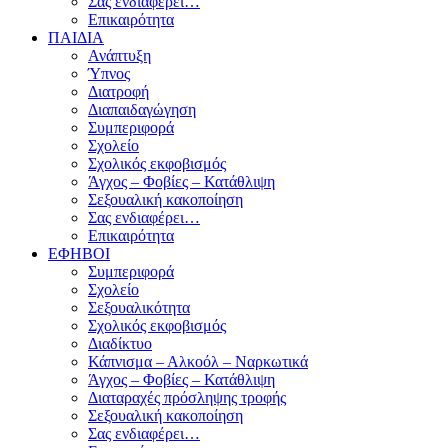
Σας ενδιαφέρει…
Επικαιρότητα
ΠΑΙΔΙΑ
Ανάπτυξη
Ύπνος
Διατροφή
Διαπαιδαγώγηση
Συμπεριφορά
Σχολείο
Σχολικός εκφοβισμός
Άγχος – Φοβίες – Κατάθλιψη
Σεξουαλική κακοποίηση
Σας ενδιαφέρει…
Επικαιρότητα
ΕΦΗΒΟΙ
Συμπεριφορά
Σχολείο
Σεξουαλικότητα
Σχολικός εκφοβισμός
Διαδίκτυο
Κάπνισμα – Αλκοόλ – Ναρκωτικά
Άγχος – Φοβίες – Κατάθλιψη
Διαταραχές πρόσληψης τροφής
Σεξουαλική κακοποίηση
Σας ενδιαφέρει…