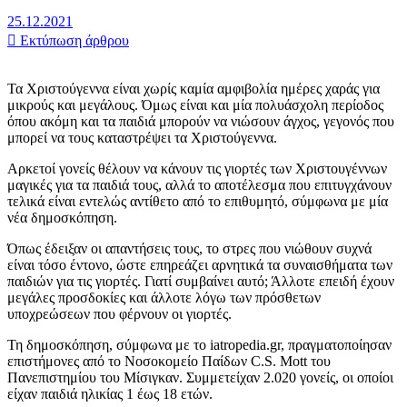
25.12.2021
Εκτύπωση άρθρου
Τα Χριστούγεννα είναι χωρίς καμία αμφιβολία ημέρες χαράς για
μικρούς και μεγάλους. Όμως είναι και μία πολυάσχολη περίοδος
όπου ακόμη και τα παιδιά μπορούν να νιώσουν άγχος, γεγονός που
μπορεί να τους καταστρέψει τα Χριστούγεννα.
Αρκετοί γονείς θέλουν να κάνουν τις γιορτές των Χριστουγέννων
μαγικές για τα παιδιά τους, αλλά το αποτέλεσμα που επιτυγχάνουν
τελικά είναι εντελώς αντίθετο από το επιθυμητό, σύμφωνα με μία
νέα δημοσκόπηση.
Όπως έδειξαν οι απαντήσεις τους, το στρες που νιώθουν συχνά
είναι τόσο έντονο, ώστε επηρεάζει αρνητικά τα συναισθήματα των
παιδιών για τις γιορτές. Γιατί συμβαίνει αυτό; Άλλοτε επειδή έχουν
μεγάλες προσδοκίες και άλλοτε λόγω των πρόσθετων
υποχρεώσεων που φέρνουν οι γιορτές.
Τη δημοσκόπηση, σύμφωνα με το iatropedia.gr, πραγματοποίησαν
επιστήμονες από το Νοσοκομείο Παίδων C.S. Mott του
Πανεπιστημίου του Μίσιγκαν. Συμμετείχαν 2.020 γονείς, οι οποίοι
είχαν παιδιά ηλικίας 1 έως 18 ετών.