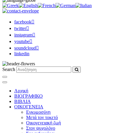
facebook
twitter
instagram
youtube
soundcloud
linkedin
Search
Αρχική
ΒΙΟΓΡΑΦΙΚΟ
ΒΙΒΛΙΑ
ΟΙΚΟΓΕΝΕΙΑ
Εγκυμοσύνη
Μετά τον τοκετό
Οικογενειακή ζωή
Στον ψυχολόγο