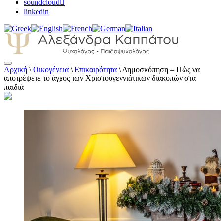
soundcloud
linkedin
Αρχική
\
Οικογένεια
\
Επικαιρότητα
\
Δημοσκόπηση – Πώς να
Αλεξάνδρα Καππάτου Ψυχολόγος –
αποτρέψετε το άγχος των Χριστουγεννιάτικων διακοπών στα
Παιδοψυχολόγος
παιδιά