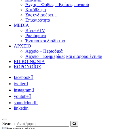
Άγχος – Φοβίες – Κρίσεις πανικού
Κατάθλιψη
Σας ενδιαφέρει…
Επικαιρότητα
MEDIA
Βίντεο/TV
Ραδιόφωνο
Έντυπα και διαδίκτυο
ΑΡΧΕΙΟ
Αρχείο – Περιοδικά
Αρχείο – Εφημερίδες και διάφορα έντυπα
ΕΠΙΚΟΙΝΩΝΙΑ
ΚΟΡΟΝΟΪΟΣ
facebook
twitter
instagram
youtube
soundcloud
linkedin
Search