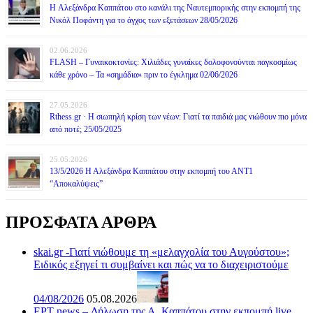
H Αλεξάνδρα Καππάτου στο κανάλι της Ναυτεμπορικής στην εκπομπή της
Νικόλ Ποφάντη για το άγχος των εξετάσεων 28/05/2026
02.06.2026
FLASH – Γυναικοκτονίες: Χιλιάδες γυναίκες δολοφονούνται παγκοσμίως
κάθε χρόνο – Τα «σημάδια» πριν το έγκλημα 02/06/2026
27.05.2026
Rthess.gr · Η σιωπηλή κρίση των νέων: Γιατί τα παιδιά μας νιώθουν πιο μόνα
από ποτέ; 25/05/2025
25.05.2026
13/5/2026 Η Αλεξάνδρα Καππάτου στην εκπομπή του ΑΝΤ1
“Αποκαλύψεις”
ΠΡΟΣΦΑΤΑ ΑΡΘΡΑ
skai.gr -Γιατί νιώθουμε τη «μελαγχολία του Αυγούστου»;
Ειδικός εξηγεί τι συμβαίνει και πώς να το διαχειριστούμε
04/08/2026
05.08.2026
ΕΡΤ news – Δήλωση της Α. Καππάτου στην εκπομπή live