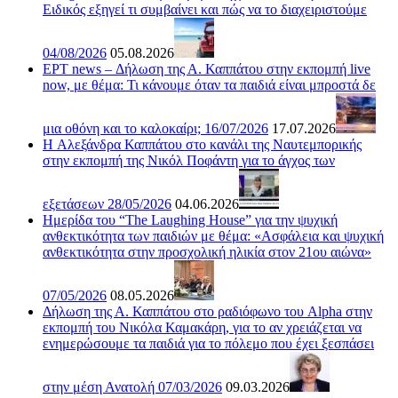
Ειδικός εξηγεί τι συμβαίνει και πώς να το διαχειριστούμε
04/08/2026
05.08.2026
ΕΡΤ news – Δήλωση της Α. Καππάτου στην εκπομπή live
now, με θέμα: Τι κάνουμε όταν τα παιδιά είναι μπροστά δε
μια οθόνη και το καλοκαίρι; 16/07/2026
17.07.2026
H Αλεξάνδρα Καππάτου στο κανάλι της Ναυτεμπορικής
στην εκπομπή της Νικόλ Ποφάντη για το άγχος των
εξετάσεων 28/05/2026
04.06.2026
Ημερίδα του “The Laughing House” για την ψυχική
ανθεκτικότητα των παιδιών με θέμα: «Ασφάλεια και ψυχική
ανθεκτικότητα στην προσχολική ηλικία στον 21ου αιώνα»
07/05/2026
08.05.2026
Δήλωση της Α. Καππάτου στο ραδιόφωνο του Alpha στην
εκπομπή του Νικόλα Καμακάρη, για το αν χρειάζεται να
ενημερώσουμε τα παιδιά για το πόλεμο που έχει ξεσπάσει
στην μέση Ανατολή 07/03/2026
09.03.2026