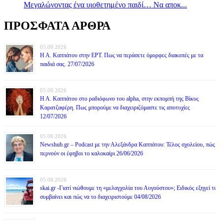
Mεγαλώνοντας ένα υιοθετημένο παιδί… Να αποκ...
ΠΡΟΣΦΑΤΑ ΑΡΘΡΑ
05.08.2026
Η Α. Καππάτου στην ΕΡΤ. Πως να περάσετε όμορφες διακοπές με τα
παιδιά σας. 27/07/2026
05.08.2026
Η Α. Καππάτου στο ραδιόφωνο του alpha, στην εκπομπή της Βίκυς
Καρατζαφέρη. Πως μπορούμε να διαχειριζόμαστε τις αποτυχίες
12/07/2026
05.08.2026
Newshub.gr – Podcast με την Αλεξάνδρα Καππάτου: Τέλος σχολείου, πώς
περνούν οι έφηβοι το καλοκαίρι 26/06/2026
05.08.2026
skai.gr -Γιατί νιώθουμε τη «μελαγχολία του Αυγούστου»; Ειδικός εξηγεί τι
συμβαίνει και πώς να το διαχειριστούμε 04/08/2026