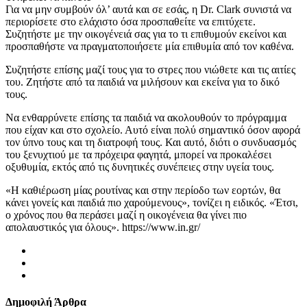
Για να μην συμβούν όλ’ αυτά και σε εσάς, η Dr. Clark συνιστά να
περιορίσετε στο ελάχιστο όσα προσπαθείτε να επιτύχετε.
Συζητήστε με την οικογένειά σας για το τι επιθυμούν εκείνοι και
προσπαθήστε να πραγματοποιήσετε μία επιθυμία από τον καθένα.
Συζητήστε επίσης μαζί τους για το στρες που νιώθετε και τις αιτίες
του. Ζητήστε από τα παιδιά να μιλήσουν και εκείνα για το δικό
τους.
Να ενθαρρύνετε επίσης τα παιδιά να ακολουθούν το πρόγραμμα
που είχαν και στο σχολείο. Αυτό είναι πολύ σημαντικό όσον αφορά
τον ύπνο τους και τη διατροφή τους. Και αυτό, διότι ο συνδυασμός
του ξενυχτιού με τα πρόχειρα φαγητά, μπορεί να προκαλέσει
οξυθυμία, εκτός από τις δυνητικές συνέπειες στην υγεία τους.
«Η καθιέρωση μίας ρουτίνας και στην περίοδο των εορτών, θα
κάνει γονείς και παιδιά πιο χαρούμενους», τονίζει η ειδικός. «Έτσι,
ο χρόνος που θα περάσει μαζί η οικογένεια θα γίνει πιο
απολαυστικός για όλους». https://www.in.gr/
Δημοφιλή Άρθρα