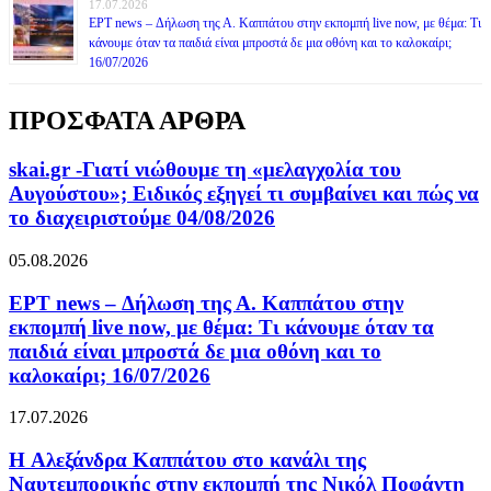
17.07.2026
ΕΡΤ news – Δήλωση της Α. Καππάτου στην εκπομπή live now, με θέμα: Τι
κάνουμε όταν τα παιδιά είναι μπροστά δε μια οθόνη και το καλοκαίρι;
16/07/2026
ΠΡΟΣΦΑΤΑ ΑΡΘΡΑ
skai.gr -Γιατί νιώθουμε τη «μελαγχολία του
Αυγούστου»; Ειδικός εξηγεί τι συμβαίνει και πώς να
το διαχειριστούμε 04/08/2026
05.08.2026
ΕΡΤ news – Δήλωση της Α. Καππάτου στην
εκπομπή live now, με θέμα: Τι κάνουμε όταν τα
παιδιά είναι μπροστά δε μια οθόνη και το
καλοκαίρι; 16/07/2026
17.07.2026
H Αλεξάνδρα Καππάτου στο κανάλι της
Ναυτεμπορικής στην εκπομπή της Νικόλ Ποφάντη