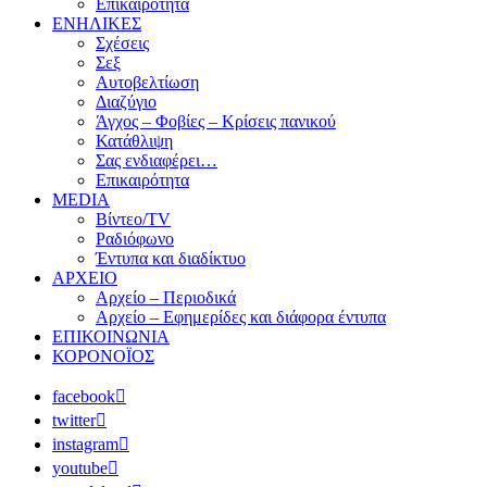
Επικαιρότητα
ΕΝΗΛΙΚΕΣ
Σχέσεις
Σεξ
Αυτοβελτίωση
Διαζύγιο
Άγχος – Φοβίες – Κρίσεις πανικού
Κατάθλιψη
Σας ενδιαφέρει…
Επικαιρότητα
MEDIA
Βίντεο/TV
Ραδιόφωνο
Έντυπα και διαδίκτυο
ΑΡΧΕΙΟ
Αρχείο – Περιοδικά
Αρχείο – Εφημερίδες και διάφορα έντυπα
ΕΠΙΚΟΙΝΩΝΙΑ
ΚΟΡΟΝΟΪΟΣ
facebook
twitter
instagram
youtube