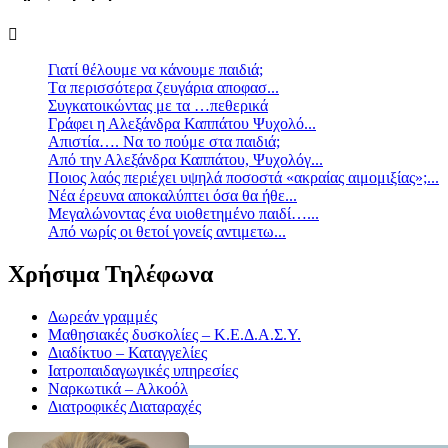
Γιατί θέλουμε να κάνουμε παιδιά;
Tα περισσότερα ζευγάρια αποφασ...
Συγκατοικώντας με τα …πεθερικά
Γράφει η Αλεξάνδρα Καππάτου Ψυχολό...
Απιστία…. Να το πούμε στα παιδιά;
Από την Αλεξάνδρα Καππάτου, Ψυχολόγ...
Ποιος λαός περιέχει υψηλά ποσοστά «ακραίας αιμομιξίας»;...
Νέα έρευνα αποκαλύπτει όσα θα ήθε...
Mεγαλώνοντας ένα υιοθετημένο παιδί…...
Aπό νωρίς οι θετοί γονείς αντιμετω...
Χρήσιμα Τηλέφωνα
Δωρεάν γραμμές
Μαθησιακές δυσκολίες – Κ.Ε.Δ.Α.Σ.Υ.
Διαδίκτυο – Καταγγελίες
Ιατροπαιδαγωγικές υπηρεσίες
Ναρκωτικά – Αλκοόλ
Διατροφικές Διαταραχές