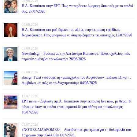
05.08.2026
Η Α. Καππάτου στην ΕΡΤ. Πως να περάσετε όμορφες διακοπές με τα παιδιά
σας. 27/07/2026
05.08.2026
Η Α. Καππάτου στο ραδιόφωνο του alpha, στην εκπομπή της Βίκυς
Καρατζαφέρη. Πως μπορούμε να διαχειριζόμαστε τις αποτυχίες 12/07/2026
05.08.2026
Newshub.gr – Podcast με την Αλεξάνδρα Καππάτου: Τέλος σχολείου, πώς
περνούν οι έφηβοι το καλοκαίρι 26/06/2026
05.08.2026
skai.gr -Γιατί νιώθουμε τη «μελαγχολία του Αυγούστου»; Ειδικός εξηγεί τι
συμβαίνει και πώς να το διαχειριστούμε 04/08/2026
17.07.2026
ΕΡΤ news – Δήλωση της Α. Καππάτου στην εκπομπή live now, με θέμα: Τι
κάνουμε όταν τα παιδιά είναι μπροστά δε μια οθόνη και το καλοκαίρι;
16/07/2026
02.07.2026
«ΝΟΤΙΕΣ ΔΙΑΔΡΟΜΕΣ» – Αναπάντητα ερωτήματα για τη δολοφονία του
15χρονου στην Καλλιθέα 1/07/2026