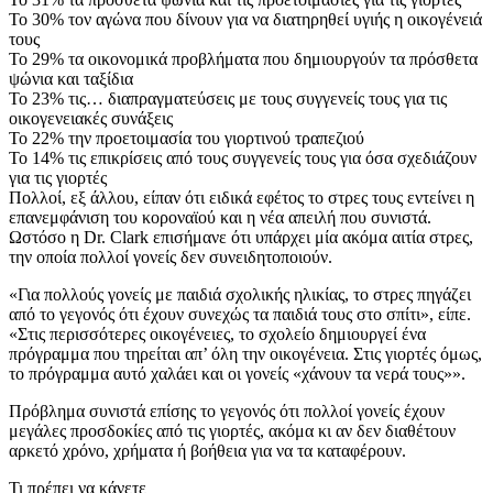
Το 30% τον αγώνα που δίνουν για να διατηρηθεί υγιής η οικογένειά
τους
Το 29% τα οικονομικά προβλήματα που δημιουργούν τα πρόσθετα
ψώνια και ταξίδια
Το 23% τις… διαπραγματεύσεις με τους συγγενείς τους για τις
οικογενειακές συνάξεις
Το 22% την προετοιμασία του γιορτινού τραπεζιού
Το 14% τις επικρίσεις από τους συγγενείς τους για όσα σχεδιάζουν
για τις γιορτές
Πολλοί, εξ άλλου, είπαν ότι ειδικά εφέτος το στρες τους εντείνει η
επανεμφάνιση του κοροναϊού και η νέα απειλή που συνιστά.
Ωστόσο η Dr. Clark επισήμανε ότι υπάρχει μία ακόμα αιτία στρες,
την οποία πολλοί γονείς δεν συνειδητοποιούν.
«Για πολλούς γονείς με παιδιά σχολικής ηλικίας, το στρες πηγάζει
από το γεγονός ότι έχουν συνεχώς τα παιδιά τους στο σπίτι», είπε.
«Στις περισσότερες οικογένειες, το σχολείο δημιουργεί ένα
πρόγραμμα που τηρείται απ’ όλη την οικογένεια. Στις γιορτές όμως,
το πρόγραμμα αυτό χαλάει και οι γονείς «χάνουν τα νερά τους»».
Πρόβλημα συνιστά επίσης το γεγονός ότι πολλοί γονείς έχουν
μεγάλες προσδοκίες από τις γιορτές, ακόμα κι αν δεν διαθέτουν
αρκετό χρόνο, χρήματα ή βοήθεια για να τα καταφέρουν.
Τι πρέπει να κάνετε