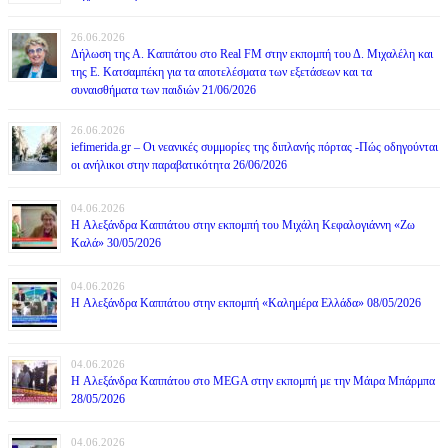
26.06.2026
Δήλωση της Α. Καππάτου στο Real FM στην εκπομπή του Δ. Μιχαλέλη και
της Ε. Κατσαμπέκη για τα αποτελέσματα των εξετάσεων και τα
συναισθήματα των παιδιών 21/06/2026
26.06.2026
iefimerida.gr – Οι νεανικές συμμορίες της διπλανής πόρτας -Πώς οδηγούνται
οι ανήλικοι στην παραβατικότητα 26/06/2026
04.06.2026
H Αλεξάνδρα Καππάτου στην εκπομπή του Μιχάλη Κεφαλογιάννη «Ζω
Καλά» 30/05/2026
04.06.2026
H Αλεξάνδρα Καππάτου στην εκπομπή «Καλημέρα Ελλάδα» 08/05/2026
04.06.2026
H Αλεξάνδρα Καππάτου στο MEGA στην εκπομπή με την Μάιρα Mπάρμπα
28/05/2026
04.06.2026