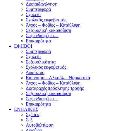
Διαπαιδαγώγηση
Συμπεριφορά
Σχολείο
Σχολικός εκφοβισμός
Άγχος – Φοβίες – Κατάθλιψη
Σεξουαλική κακοποίηση
Σας ενδιαφέρει…
Επικαιρότητα
ΕΦΗΒΟΙ
Συμπεριφορά
Σχολείο
Σεξουαλικότητα
Σχολικός εκφοβισμός
Διαδίκτυο
Κάπνισμα – Αλκοόλ – Ναρκωτικά
Άγχος – Φοβίες – Κατάθλιψη
Διαταραχές πρόσληψης τροφής
Σεξουαλική κακοποίηση
Σας ενδιαφέρει…
Επικαιρότητα
ΕΝΗΛΙΚΕΣ
Σχέσεις
Σεξ
Αυτοβελτίωση
Διαζύγιο