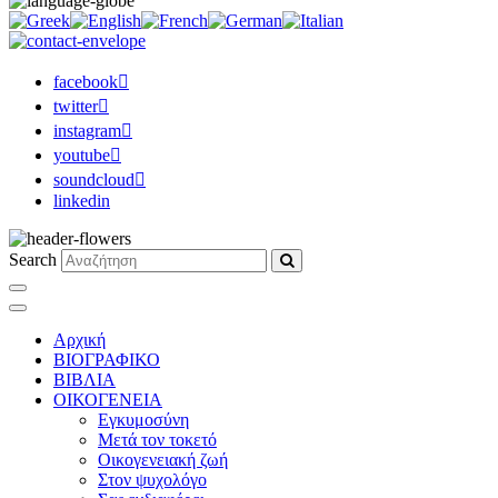
facebook
twitter
instagram
youtube
soundcloud
linkedin
Search
Αρχική
ΒΙΟΓΡΑΦΙΚΟ
ΒΙΒΛΙΑ
ΟΙΚΟΓΕΝΕΙΑ
Εγκυμοσύνη
Μετά τον τοκετό
Οικογενειακή ζωή
Στον ψυχολόγο