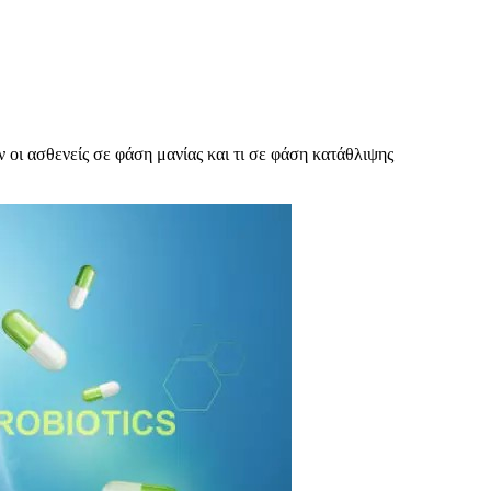
ν οι ασθενείς σε φάση μανίας και τι σε φάση κατάθλιψης
υχολόγος