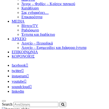
Άγχος – Φοβίες – Κρίσεις πανικού
Κατάθλιψη
Σας ενδιαφέρει…
Επικαιρότητα
MEDIA
Βίντεο/TV
Ραδιόφωνο
Έντυπα και διαδίκτυο
ΑΡΧΕΙΟ
Αρχείο – Περιοδικά
Αρχείο – Εφημερίδες και διάφορα έντυπα
ΕΠΙΚΟΙΝΩΝΙΑ
ΚΟΡΟΝΟΪΟΣ
facebook
twitter
instagram
youtube
soundcloud
linkedin
Search