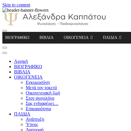
Skip to content
Αλεξάνδρα Καππάτου Ψυχολόγος – Παιδοψ
ΒΙΟΓΡΑΦΙΚΟ
ΒΙΒΛΙΑ
ΟΙΚΟΓΕΝΕΙΑ
ΠΑΙΔΙΑ
Αρχική
ΒΙΟΓΡΑΦΙΚΟ
ΒΙΒΛΙΑ
ΟΙΚΟΓΕΝΕΙΑ
Εγκυμοσύνη
Μετά τον τοκετό
Οικογενειακή ζωή
Στον ψυχολόγο
Σας ενδιαφέρει…
Επικαιρότητα
ΠΑΙΔΙΑ
Ανάπτυξη
Ύπνος
Διατροφή