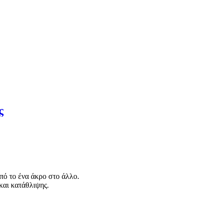
ς
πό το ένα άκρο στο άλλο.
και κατάθλιψης.