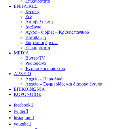
Επικαιρότητα
ΕΝΗΛΙΚΕΣ
Σχέσεις
Σεξ
Αυτοβελτίωση
Διαζύγιο
Άγχος – Φοβίες – Κρίσεις πανικού
Κατάθλιψη
Σας ενδιαφέρει…
Επικαιρότητα
MEDIA
Βίντεο/TV
Ραδιόφωνο
Έντυπα και διαδίκτυο
ΑΡΧΕΙΟ
Αρχείο – Περιοδικά
Αρχείο – Εφημερίδες και διάφορα έντυπα
ΕΠΙΚΟΙΝΩΝΙΑ
ΚΟΡΟΝΟΪΟΣ
facebook
twitter
instagram
youtube