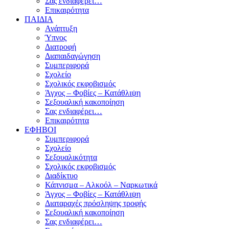
Σας ενδιαφέρει…
Επικαιρότητα
ΠΑΙΔΙΑ
Ανάπτυξη
Ύπνος
Διατροφή
Διαπαιδαγώγηση
Συμπεριφορά
Σχολείο
Σχολικός εκφοβισμός
Άγχος – Φοβίες – Κατάθλιψη
Σεξουαλική κακοποίηση
Σας ενδιαφέρει…
Επικαιρότητα
ΕΦΗΒΟΙ
Συμπεριφορά
Σχολείο
Σεξουαλικότητα
Σχολικός εκφοβισμός
Διαδίκτυο
Κάπνισμα – Αλκοόλ – Ναρκωτικά
Άγχος – Φοβίες – Κατάθλιψη
Διαταραχές πρόσληψης τροφής
Σεξουαλική κακοποίηση
Σας ενδιαφέρει…