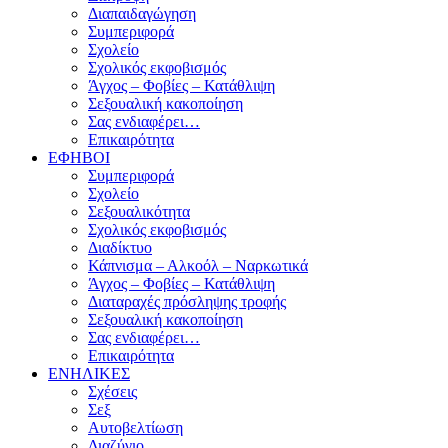
Διαπαιδαγώγηση
Συμπεριφορά
Σχολείο
Σχολικός εκφοβισμός
Άγχος – Φοβίες – Κατάθλιψη
Σεξουαλική κακοποίηση
Σας ενδιαφέρει…
Επικαιρότητα
ΕΦΗΒΟΙ
Συμπεριφορά
Σχολείο
Σεξουαλικότητα
Σχολικός εκφοβισμός
Διαδίκτυο
Κάπνισμα – Αλκοόλ – Ναρκωτικά
Άγχος – Φοβίες – Κατάθλιψη
Διαταραχές πρόσληψης τροφής
Σεξουαλική κακοποίηση
Σας ενδιαφέρει…
Επικαιρότητα
ΕΝΗΛΙΚΕΣ
Σχέσεις
Σεξ
Αυτοβελτίωση
Διαζύγιο