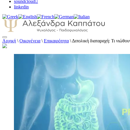
soundcloud
linkedin
Αρχική
\
Οικογένεια
\
Επικαιρότητα
\
Διπολική διαταραχή: Τι νιώθου
Αλεξάνδρα Καππάτου Ψυχολόγος – Παιδοψ