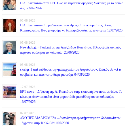
Η Α. Καππάτου στην ΕΡΤ. Πως να περάσετε όμορφες διακοπές με τα παιδιά
σας. 27/07/2026
05.08.2026
Η Α. Καππάτου στο ραδιόφωνο του alpha, στην εκπομπή της Βίκυς
Καρατζαφέρη. Πως μπορούμε να διαχειριζόμαστε τις αποτυχίες 12/07/2026
05.08.2026
Newshub.gr – Podcast με την Αλεξάνδρα Καππάτου: Τέλος σχολείου, πώς
περνούν οι έφηβοι το καλοκαίρι 26/06/2026
05.08.2026
skai.gr -Γιατί νιώθουμε τη «μελαγχολία του Αυγούστου»; Ειδικός εξηγεί τι
συμβαίνει και πώς να το διαχειριστούμε 04/08/2026
17.07.2026
ΕΡΤ news – Δήλωση της Α. Καππάτου στην εκπομπή live now, με θέμα: Τι
κάνουμε όταν τα παιδιά είναι μπροστά δε μια οθόνη και το καλοκαίρι;
16/07/2026
02.07.2026
«ΝΟΤΙΕΣ ΔΙΑΔΡΟΜΕΣ» – Αναπάντητα ερωτήματα για τη δολοφονία του
15χρονου στην Καλλιθέα 1/07/2026