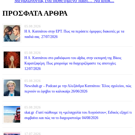
Mεγαλώνοντας ένα υιοθετημένο παιδί… Να αποκ...
ΠΡΟΣΦΑΤΑ ΑΡΘΡΑ
05.08.2026
Η Α. Καππάτου στην ΕΡΤ. Πως να περάσετε όμορφες διακοπές με τα
παιδιά σας. 27/07/2026
05.08.2026
Η Α. Καππάτου στο ραδιόφωνο του alpha, στην εκπομπή της Βίκυς
Καρατζαφέρη. Πως μπορούμε να διαχειριζόμαστε τις αποτυχίες
12/07/2026
05.08.2026
Newshub.gr – Podcast με την Αλεξάνδρα Καππάτου: Τέλος σχολείου, πώς
περνούν οι έφηβοι το καλοκαίρι 26/06/2026
05.08.2026
skai.gr -Γιατί νιώθουμε τη «μελαγχολία του Αυγούστου»; Ειδικός εξηγεί τι
συμβαίνει και πώς να το διαχειριστούμε 04/08/2026
17.07.2026