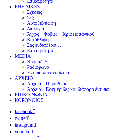
Επικαιρότητα
ΕΝΗΛΙΚΕΣ
Σχέσεις
Σεξ
Αυτοβελτίωση
Διαζύγιο
Άγχος – Φοβίες – Κρίσεις πανικού
Κατάθλιψη
Σας ενδιαφέρει…
Επικαιρότητα
MEDIA
Βίντεο/TV
Ραδιόφωνο
Έντυπα και διαδίκτυο
ΑΡΧΕΙΟ
Αρχείο – Περιοδικά
Αρχείο – Εφημερίδες και διάφορα έντυπα
ΕΠΙΚΟΙΝΩΝΙΑ
ΚΟΡΟΝΟΪΟΣ
facebook
twitter
instagram
youtube