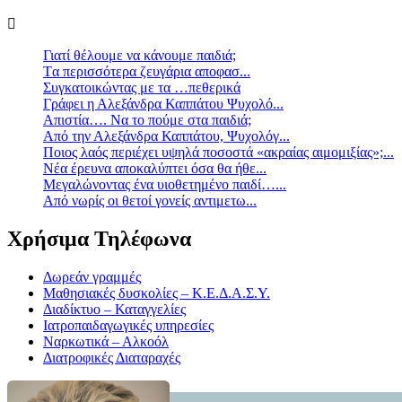
Γιατί θέλουμε να κάνουμε παιδιά;
Tα περισσότερα ζευγάρια αποφασ...
Συγκατοικώντας με τα …πεθερικά
Γράφει η Αλεξάνδρα Καππάτου Ψυχολό...
Απιστία…. Να το πούμε στα παιδιά;
Από την Αλεξάνδρα Καππάτου, Ψυχολόγ...
Ποιος λαός περιέχει υψηλά ποσοστά «ακραίας αιμομιξίας»;...
Νέα έρευνα αποκαλύπτει όσα θα ήθε...
Mεγαλώνοντας ένα υιοθετημένο παιδί…...
Aπό νωρίς οι θετοί γονείς αντιμετω...
Χρήσιμα Τηλέφωνα
Δωρεάν γραμμές
Μαθησιακές δυσκολίες – Κ.Ε.Δ.Α.Σ.Υ.
Διαδίκτυο – Καταγγελίες
Ιατροπαιδαγωγικές υπηρεσίες
Ναρκωτικά – Αλκοόλ
Διατροφικές Διαταραχές