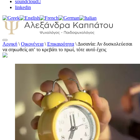
soundcloud
linkedin
Αρχική
\
Οικογένεια
\
Επικαιρότητα
\
Δυσανία: Αν δυσκολεύεσαι
Αλεξάνδρα Καππάτου Ψυχολόγος –
να σηκωθείς απ’ το κρεβάτι το πρωί, τότε αυτό έχεις
Παιδοψυχολόγος