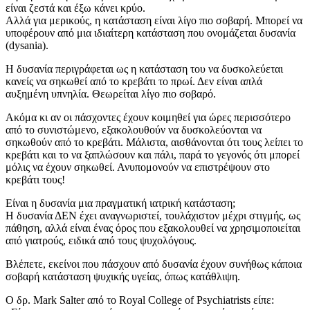
είναι ζεστά και έξω κάνει κρύο.
Αλλά για μερικούς, η κατάσταση είναι λίγο πιο σοβαρή. Μπορεί να
υποφέρουν από μια ιδιαίτερη κατάσταση που ονομάζεται δυσανία
(dysania).
Η δυσανία περιγράφεται ως η κατάσταση του να δυσκολεύεται
κανείς να σηκωθεί από το κρεβάτι το πρωί. Δεν είναι απλά
αυξημένη υπνηλία. Θεωρείται λίγο πιο σοβαρό.
Ακόμα κι αν οι πάσχοντες έχουν κοιμηθεί για ώρες περισσότερο
από το συνιστώμενο, εξακολουθούν να δυσκολεύονται να
σηκωθούν από το κρεβάτι. Μάλιστα, αισθάνονται ότι τους λείπει το
κρεβάτι και το να ξαπλώσουν και πάλι, παρά το γεγονός ότι μπορεί
μόλις να έχουν σηκωθεί. Ανυπομονούν να επιστρέψουν στο
κρεβάτι τους!
Είναι η δυσανία μια πραγματική ιατρική κατάσταση;
Η δυσανία ΔΕΝ έχει αναγνωριστεί, τουλάχιστον μέχρι στιγμής, ως
πάθηση, αλλά είναι ένας όρος που εξακολουθεί να χρησιμοποιείται
από γιατρούς, ειδικά από τους ψυχολόγους.
Βλέπετε, εκείνοι που πάσχουν από δυσανία έχουν συνήθως κάποια
σοβαρή κατάσταση ψυχικής υγείας, όπως κατάθλιψη.
Ο δρ. Mark Salter από το Royal College of Psychiatrists είπε: