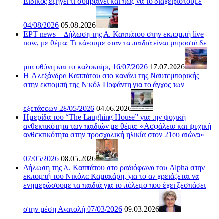
Ειδικός εξηγεί τι συμβαίνει και πώς να το διαχειριστούμε
04/08/2026
05.08.2026
ΕΡΤ news – Δήλωση της Α. Καππάτου στην εκπομπή live
now, με θέμα: Τι κάνουμε όταν τα παιδιά είναι μπροστά δε
μια οθόνη και το καλοκαίρι; 16/07/2026
17.07.2026
H Αλεξάνδρα Καππάτου στο κανάλι της Ναυτεμπορικής
στην εκπομπή της Νικόλ Ποφάντη για το άγχος των
εξετάσεων 28/05/2026
04.06.2026
Ημερίδα του “The Laughing House” για την ψυχική
ανθεκτικότητα των παιδιών με θέμα: «Ασφάλεια και ψυχική
ανθεκτικότητα στην προσχολική ηλικία στον 21ου αιώνα»
07/05/2026
08.05.2026
Δήλωση της Α. Καππάτου στο ραδιόφωνο του Alpha στην
εκπομπή του Νικόλα Καμακάρη, για το αν χρειάζεται να
ενημερώσουμε τα παιδιά για το πόλεμο που έχει ξεσπάσει
στην μέση Ανατολή 07/03/2026
09.03.2026