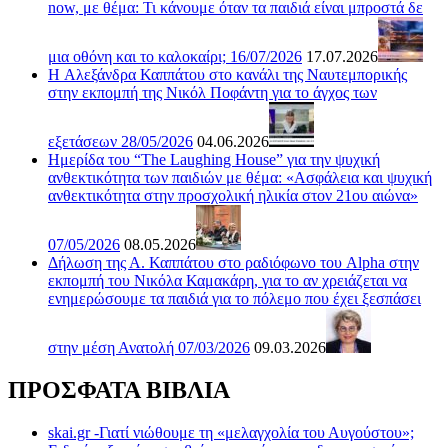
now, με θέμα: Τι κάνουμε όταν τα παιδιά είναι μπροστά δε
μια οθόνη και το καλοκαίρι; 16/07/2026
17.07.2026
H Αλεξάνδρα Καππάτου στο κανάλι της Ναυτεμπορικής
στην εκπομπή της Νικόλ Ποφάντη για το άγχος των
εξετάσεων 28/05/2026
04.06.2026
Ημερίδα του “The Laughing House” για την ψυχική
ανθεκτικότητα των παιδιών με θέμα: «Ασφάλεια και ψυχική
ανθεκτικότητα στην προσχολική ηλικία στον 21ου αιώνα»
07/05/2026
08.05.2026
Δήλωση της Α. Καππάτου στο ραδιόφωνο του Alpha στην
εκπομπή του Νικόλα Καμακάρη, για το αν χρειάζεται να
ενημερώσουμε τα παιδιά για το πόλεμο που έχει ξεσπάσει
στην μέση Ανατολή 07/03/2026
09.03.2026
ΠΡΟΣΦΑΤΑ ΒΙΒΛΙΑ
skai.gr -Γιατί νιώθουμε τη «μελαγχολία του Αυγούστου»;