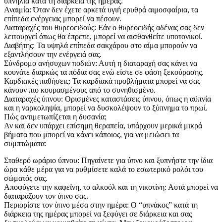
υπνηλία κατά τη διάρκεια της ημέρας.
Αναιμία: Όταν δεν έχετε αρκετά υγιή ερυθρά αιμοσφαίρια, τα
επίπεδα ενέργειας μπορεί να πέσουν.
Διαταραχές του θυρεοειδούς: Εάν ο θυρεοειδής αδένας σας δεν
λειτουργεί όπως θα έπρεπε, μπορεί να αισθανθείτε υποτονικοί.
Διαβήτης: Τα υψηλά επίπεδα σακχάρου στο αίμα μπορούν να
εξαντλήσουν την ενέργειά σας.
Σύνδρομο ανήσυχων ποδιών: Αυτή η διαταραχή σας κάνει να
κουνάτε διαρκώς τα πόδια σας ενώ είστε σε φάση ξεκούρασης.
Καρδιακές παθήσεις: Τα καρδιακά προβλήματα μπορεί να σας
κάνουν πιο κουρασμένους από το συνηθισμένο.
Διαταραχές ύπνου: Ορισμένες καταστάσεις ύπνου, όπως η αϋπνία
και η ναρκοληψία, μπορεί να δυσκολέψουν το ξύπνημα το πρωί.
Πώς αντιμετωπίζεται η δυσανία;
Αν και δεν υπάρχει επίσημη θεραπεία, υπάρχουν μερικά μικρά
βήματα που μπορεί να κάνει κάποιος, για να μειώσει τα
συμπτώματα:
Σταθερό ωράριο ύπνου: Πηγαίνετε για ύπνο και ξυπνήστε την ίδια
ώρα κάθε μέρα για να ρυθμίσετε καλά το εσωτερικό ρολόι του
σώματός σας.
Αποφύγετε την καφεΐνη, το αλκοόλ και τη νικοτίνη: Αυτά μπορεί να
διαταράξουν τον ύπνο σας.
Περιορίστε τον ύπνο μέσα στην ημέρα: Ο “υπνάκος” κατά τη
διάρκεια της ημέρας μπορεί να ξεφύγει σε διάρκεια και σας