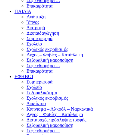
Σας ενδιαφέρει…
Επικαιρότητα
ΠΑΙΔΙΑ
Ανάπτυξη
Ύπνος
Διατροφή
Διαπαιδαγώγηση
Συμπεριφορά
Σχολείο
Σχολικός εκφοβισμός
Άγχος – Φοβίες – Κατάθλιψη
Σεξουαλική κακοποίηση
Σας ενδιαφέρει…
Επικαιρότητα
ΕΦΗΒΟΙ
Συμπεριφορά
Σχολείο
Σεξουαλικότητα
Σχολικός εκφοβισμός
Διαδίκτυο
Κάπνισμα – Αλκοόλ – Ναρκωτικά
Άγχος – Φοβίες – Κατάθλιψη
Διαταραχές πρόσληψης τροφής
Σεξουαλική κακοποίηση
Σας ενδιαφέρει…