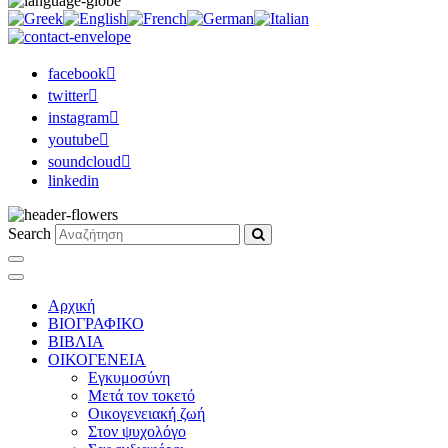
facebook
twitter
instagram
youtube
soundcloud
linkedin
Search
Αρχική
ΒΙΟΓΡΑΦΙΚΟ
ΒΙΒΛΙΑ
ΟΙΚΟΓΕΝΕΙΑ
Εγκυμοσύνη
Μετά τον τοκετό
Οικογενειακή ζωή
Στον ψυχολόγο