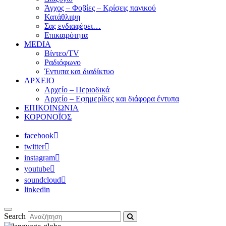
Άγχος – Φοβίες – Κρίσεις πανικού
Κατάθλιψη
Σας ενδιαφέρει…
Επικαιρότητα
MEDIA
Βίντεο/TV
Ραδιόφωνο
Έντυπα και διαδίκτυο
ΑΡΧΕΙΟ
Αρχείο – Περιοδικά
Αρχείο – Εφημερίδες και διάφορα έντυπα
ΕΠΙΚΟΙΝΩΝΙΑ
ΚΟΡΟΝΟΪΟΣ
facebook
twitter
instagram
youtube
soundcloud
linkedin
Search