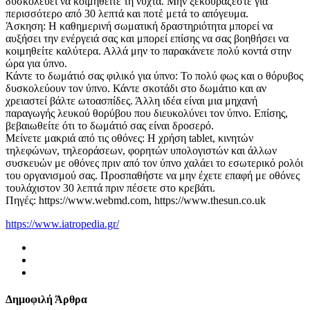
δυσκολεύει να κοιμηθείτε τη νύχτα. Μην ξεκουράζεστε για
περισσότερο από 30 λεπτά και ποτέ μετά το απόγευμα.
Άσκηση: Η καθημερινή σωματική δραστηριότητα μπορεί να
αυξήσει την ενέργειά σας και μπορεί επίσης να σας βοηθήσει να
κοιμηθείτε καλύτερα. Αλλά μην το παρακάνετε πολύ κοντά στην
ώρα για ύπνο.
Κάντε το δωμάτιό σας φιλικό για ύπνο: Το πολύ φως και ο θόρυβος
δυσκολεύουν τον ύπνο. Κάντε σκοτάδι στο δωμάτιο και αν
χρειαστεί βάλτε ωτοασπίδες. Άλλη ιδέα είναι μια μηχανή
παραγωγής λευκού θορύβου που διευκολύνει τον ύπνο. Επίσης,
βεβαιωθείτε ότι το δωμάτιό σας είναι δροσερό.
Μείνετε μακριά από τις οθόνες: Η χρήση tablet, κινητών
τηλεφώνων, τηλεοράσεων, φορητών υπολογιστών και άλλων
συσκευών με οθόνες πριν από τον ύπνο χαλάει το εσωτερικό ρολόι
του οργανισμού σας. Προσπαθήστε να μην έχετε επαφή με οθόνες
τουλάχιστον 30 λεπτά πριν πέσετε στο κρεβάτι.
Πηγές: https://www.webmd.com, https://www.thesun.co.uk
https://www.iatropedia.gr/
Δημοφιλή Άρθρα