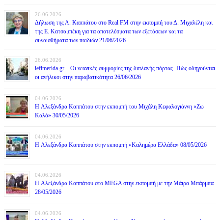
26.06.2026
Δήλωση της Α. Καππάτου στο Real FM στην εκπομπή του Δ. Μιχαλέλη και
της Ε. Κατσαμπέκη για τα αποτελέσματα των εξετάσεων και τα
συναισθήματα των παιδιών 21/06/2026
26.06.2026
iefimerida.gr – Οι νεανικές συμμορίες της διπλανής πόρτας -Πώς οδηγούνται
οι ανήλικοι στην παραβατικότητα 26/06/2026
04.06.2026
H Αλεξάνδρα Καππάτου στην εκπομπή του Μιχάλη Κεφαλογιάννη «Ζω
Καλά» 30/05/2026
04.06.2026
H Αλεξάνδρα Καππάτου στην εκπομπή «Καλημέρα Ελλάδα» 08/05/2026
04.06.2026
H Αλεξάνδρα Καππάτου στο MEGA στην εκπομπή με την Μάιρα Mπάρμπα
28/05/2026
04.06.2026