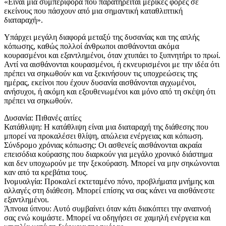
«Είναι μια συμπεριφορά που παρατηρείται μερικές φορές σε
εκείνους που πάσχουν από μια σημαντική καταθλιπτική
διαταραχή».
Υπάρχει μεγάλη διαφορά μεταξύ της δυσανίας και της απλής
κόπωσης, καθώς πολλοί άνθρωποι αισθάνονται ακόμα
κουρασμένοι και εξαντλημένοι, όταν χτυπάει το ξυπνητήρι το πρωί.
Αντί να αισθάνονται κουρασμένοι, ή εκνευρισμένοι με την ιδέα ότι
πρέπει να σηκωθούν και να ξεκινήσουν τις υποχρεώσεις της
ημέρας, εκείνοι που έχουν δυσανία αισθάνονται αγχωμένοι,
ανήσυχοι, ή ακόμη και εξουθενωμένοι και μόνο από τη σκέψη ότι
πρέπει να σηκωθούν.
Δυσανία: Πιθανές αιτίες
Κατάθλιψη: Η κατάθλιψη είναι μια διαταραχή της διάθεσης που
μπορεί να προκαλέσει θλίψη, απώλεια ενέργειας και κόπωση.
Σύνδρομο χρόνιας κόπωσης: Οι ασθενείς αισθάνονται ακραία
επεισόδια κούρασης που διαρκούν για μεγάλο χρονικό διάστημα
και δεν υποχωρούν με την ξεκούραση. Μπορεί να μην σηκώνονται
καν από τα κρεβάτια τους.
Ινομυαλγία: Προκαλεί εκτεταμένο πόνο, προβλήματα μνήμης και
αλλαγές στη διάθεση. Μπορεί επίσης να σας κάνει να αισθάνεστε
εξαντλημένοι.
Άπνοια ύπνου: Αυτό συμβαίνει όταν κάτι διακόπτει την αναπνοή
σας ενώ κοιμάστε. Μπορεί να οδηγήσει σε χαμηλή ενέργεια και