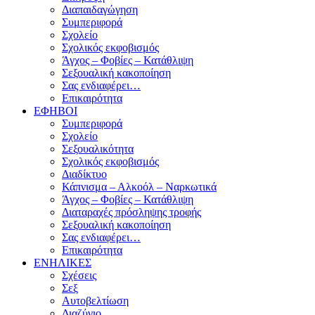
Διαπαιδαγώγηση
Συμπεριφορά
Σχολείο
Σχολικός εκφοβισμός
Άγχος – Φοβίες – Κατάθλιψη
Σεξουαλική κακοποίηση
Σας ενδιαφέρει…
Επικαιρότητα
ΕΦΗΒΟΙ
Συμπεριφορά
Σχολείο
Σεξουαλικότητα
Σχολικός εκφοβισμός
Διαδίκτυο
Κάπνισμα – Αλκοόλ – Ναρκωτικά
Άγχος – Φοβίες – Κατάθλιψη
Διαταραχές πρόσληψης τροφής
Σεξουαλική κακοποίηση
Σας ενδιαφέρει…
Επικαιρότητα
ΕΝΗΛΙΚΕΣ
Σχέσεις
Σεξ
Αυτοβελτίωση
Διαζύγιο