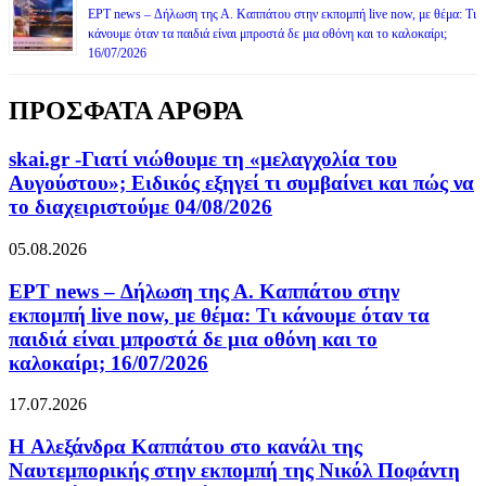
ΕΡΤ news – Δήλωση της Α. Καππάτου στην εκπομπή live now, με θέμα: Τι
κάνουμε όταν τα παιδιά είναι μπροστά δε μια οθόνη και το καλοκαίρι;
16/07/2026
ΠΡΟΣΦΑΤΑ ΑΡΘΡΑ
skai.gr -Γιατί νιώθουμε τη «μελαγχολία του
Αυγούστου»; Ειδικός εξηγεί τι συμβαίνει και πώς να
το διαχειριστούμε 04/08/2026
05.08.2026
ΕΡΤ news – Δήλωση της Α. Καππάτου στην
εκπομπή live now, με θέμα: Τι κάνουμε όταν τα
παιδιά είναι μπροστά δε μια οθόνη και το
καλοκαίρι; 16/07/2026
17.07.2026
H Αλεξάνδρα Καππάτου στο κανάλι της
Ναυτεμπορικής στην εκπομπή της Νικόλ Ποφάντη