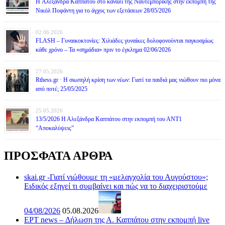
H Αλεξάνδρα Καππάτου στο κανάλι της Ναυτεμπορικής στην εκπομπή της
Νικόλ Ποφάντη για το άγχος των εξετάσεων 28/05/2026
02.06.2026
FLASH – Γυναικοκτονίες: Χιλιάδες γυναίκες δολοφονούνται παγκοσμίως
κάθε χρόνο – Τα «σημάδια» πριν το έγκλημα 02/06/2026
27.05.2026
Rthess.gr · Η σιωπηλή κρίση των νέων: Γιατί τα παιδιά μας νιώθουν πιο μόνα
από ποτέ; 25/05/2025
25.05.2026
13/5/2026 Η Αλεξάνδρα Καππάτου στην εκπομπή του ΑΝΤ1
“Αποκαλύψεις”
ΠΡΟΣΦΑΤΑ ΑΡΘΡΑ
skai.gr -Γιατί νιώθουμε τη «μελαγχολία του Αυγούστου»;
Ειδικός εξηγεί τι συμβαίνει και πώς να το διαχειριστούμε
04/08/2026
05.08.2026
ΕΡΤ news – Δήλωση της Α. Καππάτου στην εκπομπή live