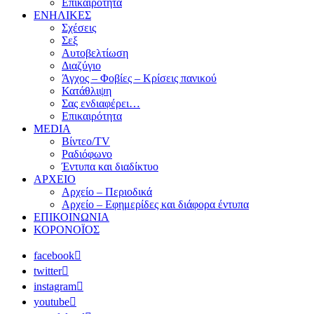
Επικαιρότητα
ΕΝΗΛΙΚΕΣ
Σχέσεις
Σεξ
Αυτοβελτίωση
Διαζύγιο
Άγχος – Φοβίες – Κρίσεις πανικού
Κατάθλιψη
Σας ενδιαφέρει…
Επικαιρότητα
MEDIA
Βίντεο/TV
Ραδιόφωνο
Έντυπα και διαδίκτυο
ΑΡΧΕΙΟ
Αρχείο – Περιοδικά
Αρχείο – Εφημερίδες και διάφορα έντυπα
ΕΠΙΚΟΙΝΩΝΙΑ
ΚΟΡΟΝΟΪΟΣ
facebook
twitter
instagram
youtube