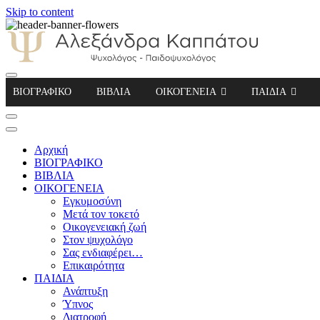
Skip to content
Αλεξάνδρα Καππάτου Ψυχολόγος – Παιδοψ
ΒΙΟΓΡΑΦΙΚΟ
ΒΙΒΛΙΑ
ΟΙΚΟΓΕΝΕΙΑ
ΠΑΙΔΙΑ
Αρχική
ΒΙΟΓΡΑΦΙΚΟ
ΒΙΒΛΙΑ
ΟΙΚΟΓΕΝΕΙΑ
Εγκυμοσύνη
Μετά τον τοκετό
Οικογενειακή ζωή
Στον ψυχολόγο
Σας ενδιαφέρει…
Επικαιρότητα
ΠΑΙΔΙΑ
Ανάπτυξη
Ύπνος
Διατροφή