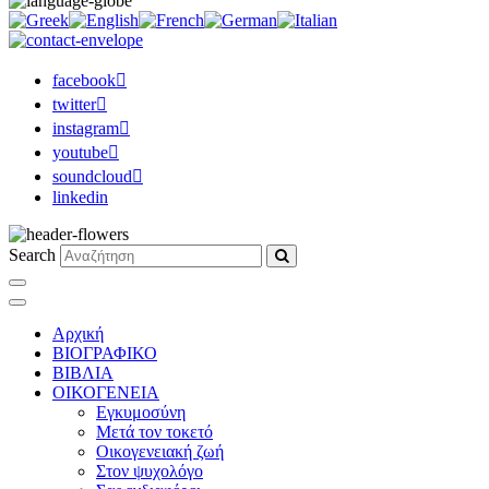
facebook
twitter
instagram
youtube
soundcloud
linkedin
Search
Αρχική
ΒΙΟΓΡΑΦΙΚΟ
ΒΙΒΛΙΑ
ΟΙΚΟΓΕΝΕΙΑ
Εγκυμοσύνη
Μετά τον τοκετό
Οικογενειακή ζωή
Στον ψυχολόγο