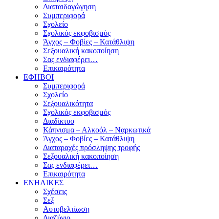
Διαπαιδαγώγηση
Συμπεριφορά
Σχολείο
Σχολικός εκφοβισμός
Άγχος – Φοβίες – Κατάθλιψη
Σεξουαλική κακοποίηση
Σας ενδιαφέρει…
Επικαιρότητα
ΕΦΗΒΟΙ
Συμπεριφορά
Σχολείο
Σεξουαλικότητα
Σχολικός εκφοβισμός
Διαδίκτυο
Κάπνισμα – Αλκοόλ – Ναρκωτικά
Άγχος – Φοβίες – Κατάθλιψη
Διαταραχές πρόσληψης τροφής
Σεξουαλική κακοποίηση
Σας ενδιαφέρει…
Επικαιρότητα
ΕΝΗΛΙΚΕΣ
Σχέσεις
Σεξ
Αυτοβελτίωση
Διαζύγιο