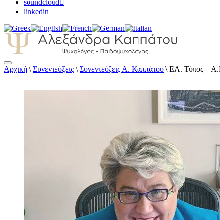
soundcloud
linkedin
Αρχική
\
Συνεντεύξεις
\
Συνεντεύξεις Α. Καππάτου
\
ΕΛ. Τύπος – Α.
Αλεξάνδρα Καππάτου Ψυχολόγος – Παιδοψ