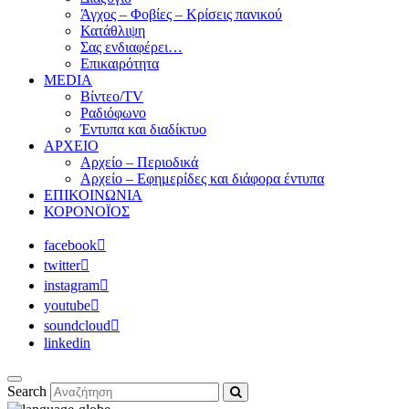
Άγχος – Φοβίες – Κρίσεις πανικού
Κατάθλιψη
Σας ενδιαφέρει…
Επικαιρότητα
MEDIA
Βίντεο/TV
Ραδιόφωνο
Έντυπα και διαδίκτυο
ΑΡΧΕΙΟ
Αρχείο – Περιοδικά
Αρχείο – Εφημερίδες και διάφορα έντυπα
ΕΠΙΚΟΙΝΩΝΙΑ
ΚΟΡΟΝΟΪΟΣ
facebook
twitter
instagram
youtube
soundcloud
linkedin
Search