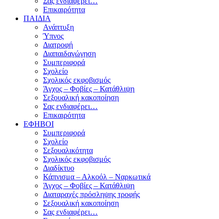
Σας ενδιαφέρει…
Επικαιρότητα
ΠΑΙΔΙΑ
Ανάπτυξη
Ύπνος
Διατροφή
Διαπαιδαγώγηση
Συμπεριφορά
Σχολείο
Σχολικός εκφοβισμός
Άγχος – Φοβίες – Κατάθλιψη
Σεξουαλική κακοποίηση
Σας ενδιαφέρει…
Επικαιρότητα
ΕΦΗΒΟΙ
Συμπεριφορά
Σχολείο
Σεξουαλικότητα
Σχολικός εκφοβισμός
Διαδίκτυο
Κάπνισμα – Αλκοόλ – Ναρκωτικά
Άγχος – Φοβίες – Κατάθλιψη
Διαταραχές πρόσληψης τροφής
Σεξουαλική κακοποίηση
Σας ενδιαφέρει…