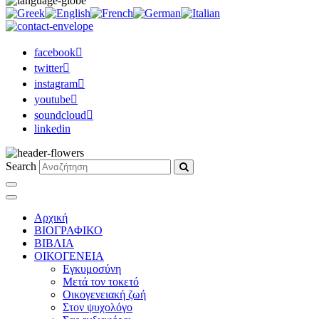
facebook
twitter
instagram
youtube
soundcloud
linkedin
Search
Αρχική
ΒΙΟΓΡΑΦΙΚΟ
ΒΙΒΛΙΑ
ΟΙΚΟΓΕΝΕΙΑ
Εγκυμοσύνη
Μετά τον τοκετό
Οικογενειακή ζωή
Στον ψυχολόγο