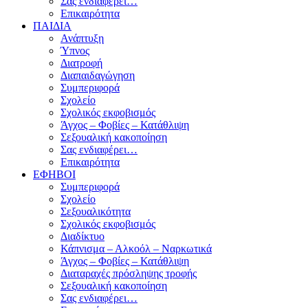
Σας ενδιαφέρει…
Επικαιρότητα
ΠΑΙΔΙΑ
Ανάπτυξη
Ύπνος
Διατροφή
Διαπαιδαγώγηση
Συμπεριφορά
Σχολείο
Σχολικός εκφοβισμός
Άγχος – Φοβίες – Κατάθλιψη
Σεξουαλική κακοποίηση
Σας ενδιαφέρει…
Επικαιρότητα
ΕΦΗΒΟΙ
Συμπεριφορά
Σχολείο
Σεξουαλικότητα
Σχολικός εκφοβισμός
Διαδίκτυο
Κάπνισμα – Αλκοόλ – Ναρκωτικά
Άγχος – Φοβίες – Κατάθλιψη
Διαταραχές πρόσληψης τροφής
Σεξουαλική κακοποίηση
Σας ενδιαφέρει…