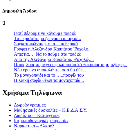
Δημοφιλή Άρθρα
Γιατί θέλουμε να κάνουμε παιδιά;
Tα περισσότερα ζευγάρια αποφασ...
Συγκατοικώντας με τα …πεθερικά
Γράφει η Αλεξάνδρα Καππάτου Ψυχολό...
Απιστία…. Να το πούμε στα παιδιά;
Από την Αλεξάνδρα Καππάτου, Ψυχολόγ...
Ποιος λαός περιέχει υψηλά ποσοστά «ακραίας αιμομιξίας»;...
Νέα έρευνα αποκαλύπτει όσα θα ήθε...
Το μοναχοπαίδι και το …..προφίλ του
Η λαϊκή σοφία θέλει τα μοναχοπαίδ...
Χρήσιμα Τηλέφωνα
Δωρεάν γραμμές
Μαθησιακές δυσκολίες – Κ.Ε.Δ.Α.Σ.Υ.
Διαδίκτυο – Καταγγελίες
Ιατροπαιδαγωγικές υπηρεσίες
Ναρκωτικά – Αλκοόλ