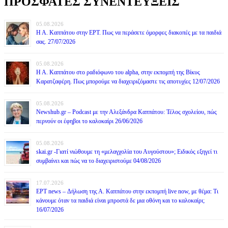
ΠΡΟΣΦΑΤΕΣ ΣΥΝΕΝΤΕΥΞΕΙΣ
05.08.2026
Η Α. Καππάτου στην ΕΡΤ. Πως να περάσετε όμορφες διακοπές με τα παιδιά
σας. 27/07/2026
05.08.2026
Η Α. Καππάτου στο ραδιόφωνο του alpha, στην εκπομπή της Βίκυς
Καρατζαφέρη. Πως μπορούμε να διαχειριζόμαστε τις αποτυχίες 12/07/2026
05.08.2026
Newshub.gr – Podcast με την Αλεξάνδρα Καππάτου: Τέλος σχολείου, πώς
περνούν οι έφηβοι το καλοκαίρι 26/06/2026
05.08.2026
skai.gr -Γιατί νιώθουμε τη «μελαγχολία του Αυγούστου»; Ειδικός εξηγεί τι
συμβαίνει και πώς να το διαχειριστούμε 04/08/2026
17.07.2026
ΕΡΤ news – Δήλωση της Α. Καππάτου στην εκπομπή live now, με θέμα: Τι
κάνουμε όταν τα παιδιά είναι μπροστά δε μια οθόνη και το καλοκαίρι;
16/07/2026