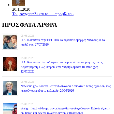
20.11.2020
Το μοναχοπαίδι και το …..προφίλ του
ΠΡΟΣΦΑΤΑ ΑΡΘΡΑ
05.08.2026
Η Α. Καππάτου στην ΕΡΤ. Πως να περάσετε όμορφες διακοπές με τα
παιδιά σας. 27/07/2026
05.08.2026
Η Α. Καππάτου στο ραδιόφωνο του alpha, στην εκπομπή της Βίκυς
Καρατζαφέρη. Πως μπορούμε να διαχειριζόμαστε τις αποτυχίες
12/07/2026
05.08.2026
Newshub.gr – Podcast με την Αλεξάνδρα Καππάτου: Τέλος σχολείου, πώς
περνούν οι έφηβοι το καλοκαίρι 26/06/2026
05.08.2026
skai.gr -Γιατί νιώθουμε τη «μελαγχολία του Αυγούστου»; Ειδικός εξηγεί τι
συμβαίνει και πώς να το διαχειριστούμε 04/08/2026