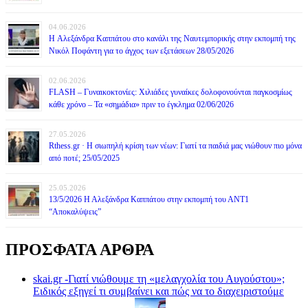
04.06.2026
H Αλεξάνδρα Καππάτου στο κανάλι της Ναυτεμπορικής στην εκπομπή της
Νικόλ Ποφάντη για το άγχος των εξετάσεων 28/05/2026
02.06.2026
FLASH – Γυναικοκτονίες: Χιλιάδες γυναίκες δολοφονούνται παγκοσμίως
κάθε χρόνο – Τα «σημάδια» πριν το έγκλημα 02/06/2026
27.05.2026
Rthess.gr · Η σιωπηλή κρίση των νέων: Γιατί τα παιδιά μας νιώθουν πιο μόνα
από ποτέ; 25/05/2025
25.05.2026
13/5/2026 Η Αλεξάνδρα Καππάτου στην εκπομπή του ΑΝΤ1
“Αποκαλύψεις”
ΠΡΟΣΦΑΤΑ ΑΡΘΡΑ
skai.gr -Γιατί νιώθουμε τη «μελαγχολία του Αυγούστου»;
Ειδικός εξηγεί τι συμβαίνει και πώς να το διαχειριστούμε