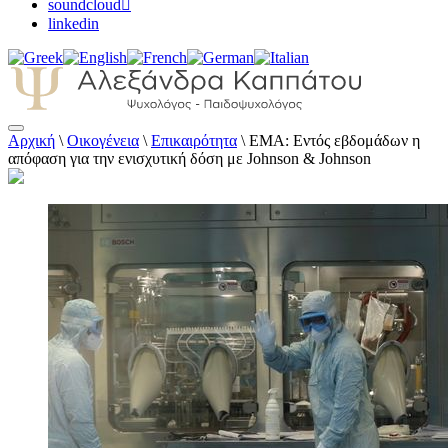
soundcloud
linkedin
Αρχική
\
Οικογένεια
\
Επικαιρότητα
\
ΕΜΑ: Εντός εβδομάδων η
Αλεξάνδρα Καππάτου Ψυχολόγος –
απόφαση για την ενισχυτική δόση με Johnson & Johnson
Παιδοψυχολόγος