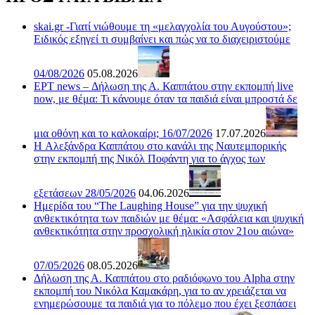
skai.gr -Γιατί νιώθουμε τη «μελαγχολία του Αυγούστου»;
Ειδικός εξηγεί τι συμβαίνει και πώς να το διαχειριστούμε
04/08/2026
05.08.2026
ΕΡΤ news – Δήλωση της Α. Καππάτου στην εκπομπή live
now, με θέμα: Τι κάνουμε όταν τα παιδιά είναι μπροστά δε
μια οθόνη και το καλοκαίρι; 16/07/2026
17.07.2026
H Αλεξάνδρα Καππάτου στο κανάλι της Ναυτεμπορικής
στην εκπομπή της Νικόλ Ποφάντη για το άγχος των
εξετάσεων 28/05/2026
04.06.2026
Ημερίδα του “The Laughing House” για την ψυχική
ανθεκτικότητα των παιδιών με θέμα: «Ασφάλεια και ψυχική
ανθεκτικότητα στην προσχολική ηλικία στον 21ου αιώνα»
07/05/2026
08.05.2026
Δήλωση της Α. Καππάτου στο ραδιόφωνο του Alpha στην
εκπομπή του Νικόλα Καμακάρη, για το αν χρειάζεται να
ενημερώσουμε τα παιδιά για το πόλεμο που έχει ξεσπάσει