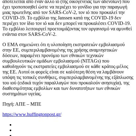
αποτελείται από έναν άλλο ιό (της οικογένειας των αδενοϊών) που
έχει τροποποιηθεί ώστε να περιέχει το γονίδιο για την παραγωγή
μιας πρωτεΐνης από τον SARS-CoV-2, τον ιό που προκαλεί την
COVID-19. Το εμβόλιο της Janssen κατά της COVID-19 δεν
περιέχει τον ίδιο τον ιό και δεν μπορεί να προκαλέσει COVID-19.
Το εμβόλιο λειτουργεί προετοιμάζοντας τον οργανισμό να αμυνθεί
ενάντια στον SARS-CoV-2.
Ο ΕΜΑ σημειώνει ότι η υλοποίηση εκστρατειών εμβολιασμού
στην ΕΕ, συμπεριλαμβανομένης της χρήσης αναμνηστικών
δόσεων, παραμένει προνόμιο των εθνικών τεχνικών
συμβουλευτικών ομάδων εμβολιασμού (NITAGs) που
καθοδηγούν τις εκστρατείες εμβολιασμού σε κάθε κράτος-μέλος
της ΕΕ. Αυτοί οι φορείς είναι σε καλύτερη θέση να λαμβάνουν
υπόψη τις τοπικές συνθήκες, συμπεριλαμβανομένης της εξάπλωσης
του ιού (ειδικά τυχόν παραλλαγών που προκαλούν ανησυχία), της
διαθεσιμότητας εμβολίων και των δυνατοτήτων των εθνικών
συστημάτων υγείας.
Πηγή: ΑΠΕ – ΜΠΕ
https://www.huffingtonpost.gr/