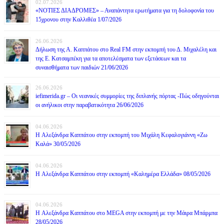
02.07.2026
«ΝΟΤΙΕΣ ΔΙΑΔΡΟΜΕΣ» – Αναπάντητα ερωτήματα για τη δολοφονία του
15χρονου στην Καλλιθέα 1/07/2026
26.06.2026
Δήλωση της Α. Καππάτου στο Real FM στην εκπομπή του Δ. Μιχαλέλη και
της Ε. Κατσαμπέκη για τα αποτελέσματα των εξετάσεων και τα
συναισθήματα των παιδιών 21/06/2026
26.06.2026
iefimerida.gr – Οι νεανικές συμμορίες της διπλανής πόρτας -Πώς οδηγούνται
οι ανήλικοι στην παραβατικότητα 26/06/2026
04.06.2026
H Αλεξάνδρα Καππάτου στην εκπομπή του Μιχάλη Κεφαλογιάννη «Ζω
Καλά» 30/05/2026
04.06.2026
H Αλεξάνδρα Καππάτου στην εκπομπή «Καλημέρα Ελλάδα» 08/05/2026
04.06.2026
H Αλεξάνδρα Καππάτου στο MEGA στην εκπομπή με την Μάιρα Mπάρμπα
28/05/2026