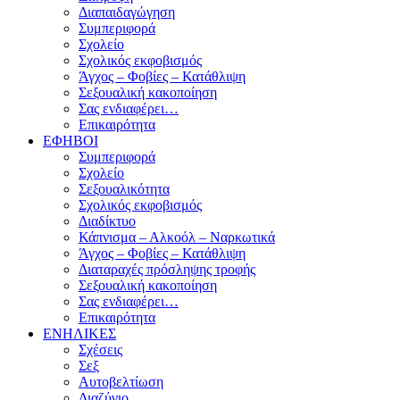
Διαπαιδαγώγηση
Συμπεριφορά
Σχολείο
Σχολικός εκφοβισμός
Άγχος – Φοβίες – Κατάθλιψη
Σεξουαλική κακοποίηση
Σας ενδιαφέρει…
Επικαιρότητα
ΕΦΗΒΟΙ
Συμπεριφορά
Σχολείο
Σεξουαλικότητα
Σχολικός εκφοβισμός
Διαδίκτυο
Κάπνισμα – Αλκοόλ – Ναρκωτικά
Άγχος – Φοβίες – Κατάθλιψη
Διαταραχές πρόσληψης τροφής
Σεξουαλική κακοποίηση
Σας ενδιαφέρει…
Επικαιρότητα
ΕΝΗΛΙΚΕΣ
Σχέσεις
Σεξ
Αυτοβελτίωση
Διαζύγιο