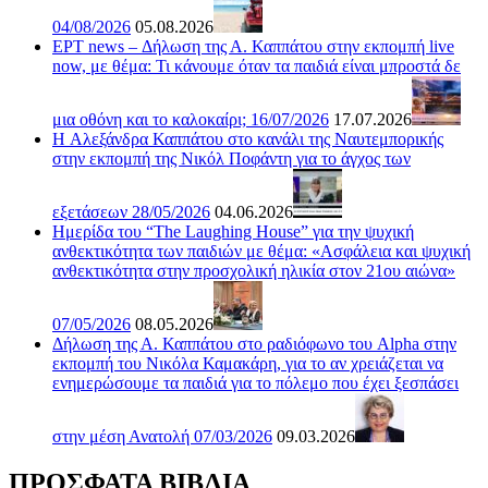
04/08/2026
05.08.2026
ΕΡΤ news – Δήλωση της Α. Καππάτου στην εκπομπή live
now, με θέμα: Τι κάνουμε όταν τα παιδιά είναι μπροστά δε
μια οθόνη και το καλοκαίρι; 16/07/2026
17.07.2026
H Αλεξάνδρα Καππάτου στο κανάλι της Ναυτεμπορικής
στην εκπομπή της Νικόλ Ποφάντη για το άγχος των
εξετάσεων 28/05/2026
04.06.2026
Ημερίδα του “The Laughing House” για την ψυχική
ανθεκτικότητα των παιδιών με θέμα: «Ασφάλεια και ψυχική
ανθεκτικότητα στην προσχολική ηλικία στον 21ου αιώνα»
07/05/2026
08.05.2026
Δήλωση της Α. Καππάτου στο ραδιόφωνο του Alpha στην
εκπομπή του Νικόλα Καμακάρη, για το αν χρειάζεται να
ενημερώσουμε τα παιδιά για το πόλεμο που έχει ξεσπάσει
στην μέση Ανατολή 07/03/2026
09.03.2026
ΠΡΟΣΦΑΤΑ ΒΙΒΛΙΑ