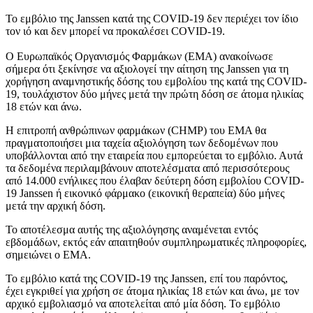
Το εμβόλιο της Janssen κατά της COVID-19 δεν περιέχει τον ίδιο
τον ιό και δεν μπορεί να προκαλέσει COVID-19.
Ο Ευρωπαϊκός Οργανισμός Φαρμάκων (ΕΜΑ) ανακοίνωσε
σήμερα ότι ξεκίνησε να αξιολογεί την αίτηση της Janssen για τη
χορήγηση αναμνηστικής δόσης του εμβολίου της κατά της COVID-
19, τουλάχιστον δύο μήνες μετά την πρώτη δόση σε άτομα ηλικίας
18 ετών και άνω.
Η επιτροπή ανθρώπινων φαρμάκων (CHMP) του EMA θα
πραγματοποιήσει μια ταχεία αξιολόγηση των δεδομένων που
υποβάλλονται από την εταιρεία που εμπορεύεται το εμβόλιο. Αυτά
τα δεδομένα περιλαμβάνουν αποτελέσματα από περισσότερους
από 14.000 ενήλικες που έλαβαν δεύτερη δόση εμβολίου COVID-
19 Janssen ή εικονικό φάρμακο (εικονική θεραπεία) δύο μήνες
μετά την αρχική δόση.
Το αποτέλεσμα αυτής της αξιολόγησης αναμένεται εντός
εβδομάδων, εκτός εάν απαιτηθούν συμπληρωματικές πληροφορίες,
σημειώνει ο EMA.
Το εμβόλιο κατά της COVID-19 της Janssen, επί του παρόντος,
έχει εγκριθεί για χρήση σε άτομα ηλικίας 18 ετών και άνω, με τον
αρχικό εμβολιασμό να αποτελείται από μία δόση. Το εμβόλιο