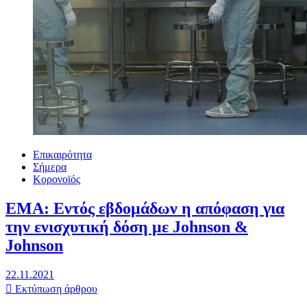
Επικαιρότητα
Σήμερα
Κορονοϊός
ΕΜΑ: Εντός εβδομάδων η απόφαση για
την ενισχυτική δόση με Johnson &
Johnson
22.11.2021
Εκτύπωση άρθρου