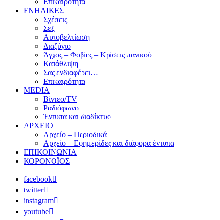
Επικαιρότητα
ΕΝΗΛΙΚΕΣ
Σχέσεις
Σεξ
Αυτοβελτίωση
Διαζύγιο
Άγχος – Φοβίες – Κρίσεις πανικού
Κατάθλιψη
Σας ενδιαφέρει…
Επικαιρότητα
MEDIA
Βίντεο/TV
Ραδιόφωνο
Έντυπα και διαδίκτυο
ΑΡΧΕΙΟ
Αρχείο – Περιοδικά
Αρχείο – Εφημερίδες και διάφορα έντυπα
ΕΠΙΚΟΙΝΩΝΙΑ
ΚΟΡΟΝΟΪΟΣ
facebook
twitter
instagram
youtube