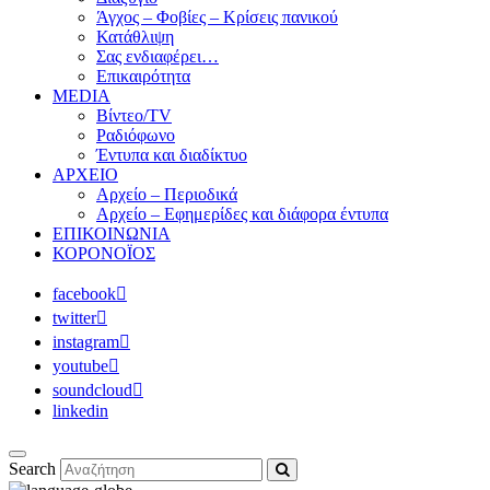
Άγχος – Φοβίες – Κρίσεις πανικού
Κατάθλιψη
Σας ενδιαφέρει…
Επικαιρότητα
MEDIA
Βίντεο/TV
Ραδιόφωνο
Έντυπα και διαδίκτυο
ΑΡΧΕΙΟ
Αρχείο – Περιοδικά
Αρχείο – Εφημερίδες και διάφορα έντυπα
ΕΠΙΚΟΙΝΩΝΙΑ
ΚΟΡΟΝΟΪΟΣ
facebook
twitter
instagram
youtube
soundcloud
linkedin
Search