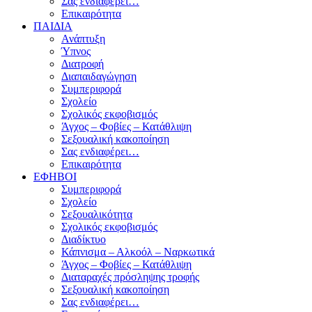
Σας ενδιαφέρει…
Επικαιρότητα
ΠΑΙΔΙΑ
Ανάπτυξη
Ύπνος
Διατροφή
Διαπαιδαγώγηση
Συμπεριφορά
Σχολείο
Σχολικός εκφοβισμός
Άγχος – Φοβίες – Κατάθλιψη
Σεξουαλική κακοποίηση
Σας ενδιαφέρει…
Επικαιρότητα
ΕΦΗΒΟΙ
Συμπεριφορά
Σχολείο
Σεξουαλικότητα
Σχολικός εκφοβισμός
Διαδίκτυο
Κάπνισμα – Αλκοόλ – Ναρκωτικά
Άγχος – Φοβίες – Κατάθλιψη
Διαταραχές πρόσληψης τροφής
Σεξουαλική κακοποίηση
Σας ενδιαφέρει…