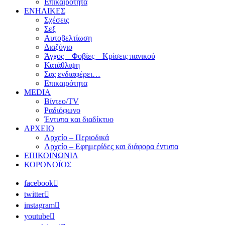
Επικαιρότητα
ΕΝΗΛΙΚΕΣ
Σχέσεις
Σεξ
Αυτοβελτίωση
Διαζύγιο
Άγχος – Φοβίες – Κρίσεις πανικού
Κατάθλιψη
Σας ενδιαφέρει…
Επικαιρότητα
MEDIA
Βίντεο/TV
Ραδιόφωνο
Έντυπα και διαδίκτυο
ΑΡΧΕΙΟ
Αρχείο – Περιοδικά
Αρχείο – Εφημερίδες και διάφορα έντυπα
ΕΠΙΚΟΙΝΩΝΙΑ
ΚΟΡΟΝΟΪΟΣ
facebook
twitter
instagram
youtube