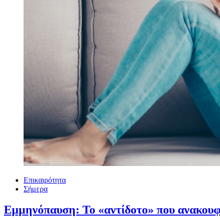
Επικαιρότητα
Σήμερα
Εμμηνόπαυση: Το «αντίδοτο» που ανακουφί