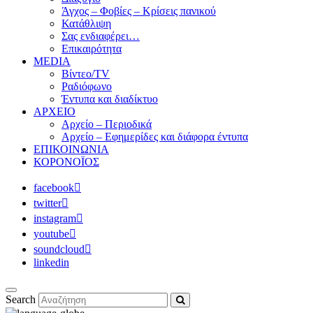
Άγχος – Φοβίες – Κρίσεις πανικού
Κατάθλιψη
Σας ενδιαφέρει…
Επικαιρότητα
MEDIA
Βίντεο/TV
Ραδιόφωνο
Έντυπα και διαδίκτυο
ΑΡΧΕΙΟ
Αρχείο – Περιοδικά
Αρχείο – Εφημερίδες και διάφορα έντυπα
ΕΠΙΚΟΙΝΩΝΙΑ
ΚΟΡΟΝΟΪΟΣ
facebook
twitter
instagram
youtube
soundcloud
linkedin
Search