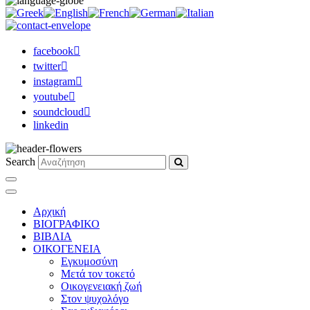
facebook
twitter
instagram
youtube
soundcloud
linkedin
Search
Αρχική
ΒΙΟΓΡΑΦΙΚΟ
ΒΙΒΛΙΑ
ΟΙΚΟΓΕΝΕΙΑ
Εγκυμοσύνη
Μετά τον τοκετό
Οικογενειακή ζωή
Στον ψυχολόγο