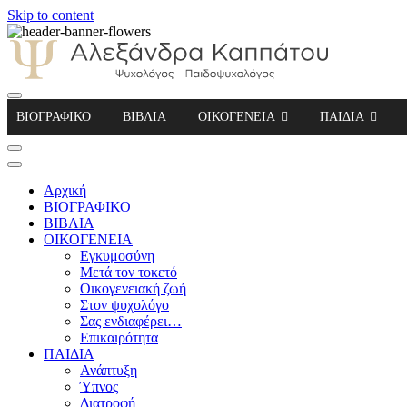
Skip to content
Αλεξάνδρα Καππάτου Ψυχολόγος – Παιδοψ
ΒΙΟΓΡΑΦΙΚΟ
ΒΙΒΛΙΑ
ΟΙΚΟΓΕΝΕΙΑ
ΠΑΙΔΙΑ
Αρχική
ΒΙΟΓΡΑΦΙΚΟ
ΒΙΒΛΙΑ
ΟΙΚΟΓΕΝΕΙΑ
Εγκυμοσύνη
Μετά τον τοκετό
Οικογενειακή ζωή
Στον ψυχολόγο
Σας ενδιαφέρει…
Επικαιρότητα
ΠΑΙΔΙΑ
Ανάπτυξη
Ύπνος
Διατροφή