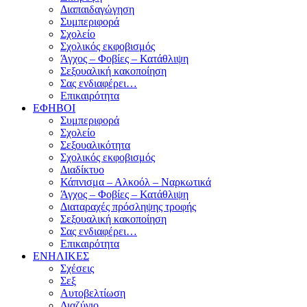
Διαπαιδαγώγηση
Συμπεριφορά
Σχολείο
Σχολικός εκφοβισμός
Άγχος – Φοβίες – Κατάθλιψη
Σεξουαλική κακοποίηση
Σας ενδιαφέρει…
Επικαιρότητα
ΕΦΗΒΟΙ
Συμπεριφορά
Σχολείο
Σεξουαλικότητα
Σχολικός εκφοβισμός
Διαδίκτυο
Κάπνισμα – Αλκοόλ – Ναρκωτικά
Άγχος – Φοβίες – Κατάθλιψη
Διαταραχές πρόσληψης τροφής
Σεξουαλική κακοποίηση
Σας ενδιαφέρει…
Επικαιρότητα
ΕΝΗΛΙΚΕΣ
Σχέσεις
Σεξ
Αυτοβελτίωση
Διαζύγιο