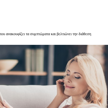
ου ανακουφίζει τα συμπτώματα και βελτιώνει την διάθεση
υχολόγος