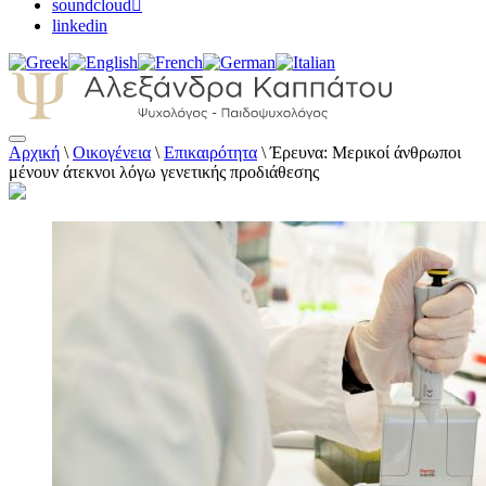
soundcloud
linkedin
Αρχική
\
Οικογένεια
\
Επικαιρότητα
\
Έρευνα: Μερικοί άνθρωποι
Αλεξάνδρα Καππάτου Ψυχολόγος –
μένουν άτεκνοι λόγω γενετικής προδιάθεσης
Παιδοψυχολόγος