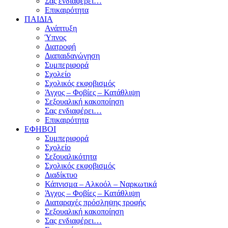
Σας ενδιαφέρει…
Επικαιρότητα
ΠΑΙΔΙΑ
Ανάπτυξη
Ύπνος
Διατροφή
Διαπαιδαγώγηση
Συμπεριφορά
Σχολείο
Σχολικός εκφοβισμός
Άγχος – Φοβίες – Κατάθλιψη
Σεξουαλική κακοποίηση
Σας ενδιαφέρει…
Επικαιρότητα
ΕΦΗΒΟΙ
Συμπεριφορά
Σχολείο
Σεξουαλικότητα
Σχολικός εκφοβισμός
Διαδίκτυο
Κάπνισμα – Αλκοόλ – Ναρκωτικά
Άγχος – Φοβίες – Κατάθλιψη
Διαταραχές πρόσληψης τροφής
Σεξουαλική κακοποίηση
Σας ενδιαφέρει…