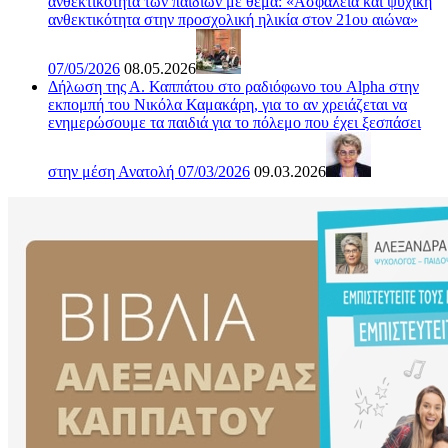
ανθεκτικότητα των παιδιών με θέμα: «Ασφάλεια και ψυχική
ανθεκτικότητα στην προσχολική ηλικία στον 21ου αιώνα»
07/05/2026
08.05.2026
Δήλωση της Α. Καππάτου στο ραδιόφωνο του Alpha στην
εκπομπή του Νικόλα Καμακάρη, για το αν χρειάζεται να
ενημερώσουμε τα παιδιά για το πόλεμο που έχει ξεσπάσει
στην μέση Ανατολή 07/03/2026
09.03.2026