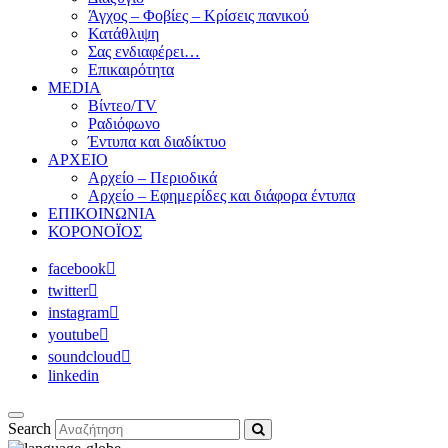
Άγχος – Φοβίες – Κρίσεις πανικού
Κατάθλιψη
Σας ενδιαφέρει…
Επικαιρότητα
MEDIA
Βίντεο/TV
Ραδιόφωνο
Έντυπα και διαδίκτυο
ΑΡΧΕΙΟ
Αρχείο – Περιοδικά
Αρχείο – Εφημερίδες και διάφορα έντυπα
ΕΠΙΚΟΙΝΩΝΙΑ
ΚΟΡΟΝΟΪΟΣ
facebook
twitter
instagram
youtube
soundcloud
linkedin
Search