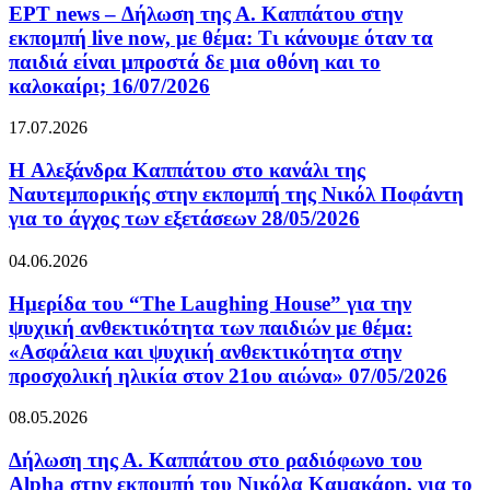
ΕΡΤ news – Δήλωση της Α. Καππάτου στην
εκπομπή live now, με θέμα: Τι κάνουμε όταν τα
παιδιά είναι μπροστά δε μια οθόνη και το
καλοκαίρι; 16/07/2026
17.07.2026
H Αλεξάνδρα Καππάτου στο κανάλι της
Ναυτεμπορικής στην εκπομπή της Νικόλ Ποφάντη
για το άγχος των εξετάσεων 28/05/2026
04.06.2026
Ημερίδα του “The Laughing House” για την
ψυχική ανθεκτικότητα των παιδιών με θέμα:
«Ασφάλεια και ψυχική ανθεκτικότητα στην
προσχολική ηλικία στον 21ου αιώνα» 07/05/2026
08.05.2026
Δήλωση της Α. Καππάτου στο ραδιόφωνο του
Alpha στην εκπομπή του Νικόλα Καμακάρη, για το