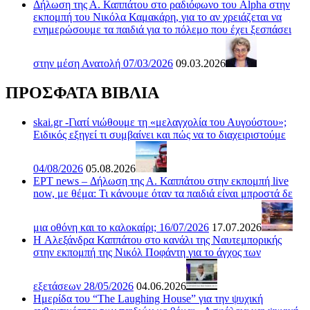
Δήλωση της Α. Καππάτου στο ραδιόφωνο του Alpha στην
εκπομπή του Νικόλα Καμακάρη, για το αν χρειάζεται να
ενημερώσουμε τα παιδιά για το πόλεμο που έχει ξεσπάσει
στην μέση Ανατολή 07/03/2026
09.03.2026
ΠΡΟΣΦΑΤΑ ΒΙΒΛΙΑ
skai.gr -Γιατί νιώθουμε τη «μελαγχολία του Αυγούστου»;
Ειδικός εξηγεί τι συμβαίνει και πώς να το διαχειριστούμε
04/08/2026
05.08.2026
ΕΡΤ news – Δήλωση της Α. Καππάτου στην εκπομπή live
now, με θέμα: Τι κάνουμε όταν τα παιδιά είναι μπροστά δε
μια οθόνη και το καλοκαίρι; 16/07/2026
17.07.2026
H Αλεξάνδρα Καππάτου στο κανάλι της Ναυτεμπορικής
στην εκπομπή της Νικόλ Ποφάντη για το άγχος των
εξετάσεων 28/05/2026
04.06.2026
Ημερίδα του “The Laughing House” για την ψυχική