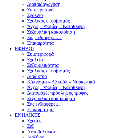
Διαπαιδαγώγηση
Συμπεριφορά
Σχολείο
Σχολικός εκφοβισμός
Άγχος – Φοβίες – Κατάθλιψη
Σεξουαλική κακοποίηση
Σας ενδιαφέρει…
Επικαιρότητα
ΕΦΗΒΟΙ
Συμπεριφορά
Σχολείο
Σεξουαλικότητα
Σχολικός εκφοβισμός
Διαδίκτυο
Κάπνισμα – Αλκοόλ – Ναρκωτικά
Άγχος – Φοβίες – Κατάθλιψη
Διαταραχές πρόσληψης τροφής
Σεξουαλική κακοποίηση
Σας ενδιαφέρει…
Επικαιρότητα
ΕΝΗΛΙΚΕΣ
Σχέσεις
Σεξ
Αυτοβελτίωση
Διαζύγιο