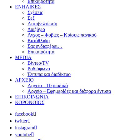
Επικαιρότητα
ΕΝΗΛΙΚΕΣ
Σχέσεις
Σεξ
Αυτοβελτίωση
Διαζύγιο
Άγχος – Φοβίες – Κρίσεις πανικού
Κατάθλιψη
Σας ενδιαφέρει…
Επικαιρότητα
MEDIA
Βίντεο/TV
Ραδιόφωνο
Έντυπα και διαδίκτυο
ΑΡΧΕΙΟ
Αρχείο – Περιοδικά
Αρχείο – Εφημερίδες και διάφορα έντυπα
ΕΠΙΚΟΙΝΩΝΙΑ
ΚΟΡΟΝΟΪΟΣ
facebook
twitter
instagram
youtube