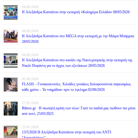
04.06.2026
H Αλεξάνδρα Καππάτου στην εκπομπή «Καλημέρα Ελλάδα» 08/05/2026
04.06.2026
H Αλεξάνδρα Καππάτου στο MEGA στην εκπομπή με την Μάιρα Mπάρμπα
28/05/2026
04.06.2026
H Αλεξάνδρα Καππάτου στο κανάλι της Ναυτεμπορικής στην εκπομπή της
Νικόλ Ποφάντη για το άγχος των εξετάσεων 28/05/2026
02.06.2026
FLASH – Γυναικοκτονίες: Χιλιάδες γυναίκες δολοφονούνται παγκοσμίως
κάθε χρόνο – Τα «σημάδια» πριν το έγκλημα 02/06/2026
27.05.2026
Rthess.gr · Η σιωπηλή κρίση των νέων: Γιατί τα παιδιά μας νιώθουν πιο μόνα
από ποτέ; 25/05/2025
25.05.2026
13/5/2026 Η Αλεξάνδρα Καππάτου στην εκπομπή του ΑΝΤ1
“Αποκαλύψεις”