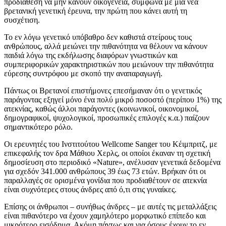
προδιάθεση να μην κάνουν οικογένεια, σύμφωνα με μια νέα
βρετανική γενετική έρευνα, την πρώτη που κάνει αυτή τη
συσχέτιση.
Το εν λόγω γενετικό υπόβαθρο δεν καθιστά στείρους τους
ανθρώπους, αλλά μειώνει την πιθανότητα να θέλουν να κάνουν
παιδιά λόγω της εκδήλωσης διαφόρων γνωστικών και
συμπεριφορικών χαρακτηριστικών που μειώνουν την πιθανότητα
εύρεσης συντρόφου με σκοπό την αναπαραγωγή.
Πάντως οι Βρετανοί επιστήμονες επεσήμαναν ότι ο γενετικός
παράγοντας εξηγεί μόνο ένα πολύ μικρό ποσοστό (περίπου 1%) της
ατεκνίας, καθώς άλλοι παράγοντες (κοινωνικοί, οικονομικοί,
δημογραφικοί, ψυχολογικοί, προσωπικές επιλογές κ.α.) παίζουν
σημαντικότερο ρόλο.
Οι ερευνητές του Ινστιτούτου Wellcome Sanger του Κέιμπριτζ, με
επικεφαλής τον δρα Μάθιου Χερλς, οι οποίοι έκαναν τη σχετική
δημοσίευση στο περιοδικό «Nature», ανέλυσαν γενετικά δεδομένα
για σχεδόν 341.000 ανθρώπους 39 έως 73 ετών. Βρήκαν ότι οι
παραλλαγές σε ορισμένα γονίδια που προδιαθέτουν σε ατεκνία
είναι συχνότερες στους άνδρες από ό,τι στις γυναίκες.
Επίσης οι άνθρωποι – συνήθως άνδρες – με αυτές τις μεταλλάξεις
είναι πιθανότερο να έχουν χαμηλότερο μορφωτικό επίπεδο και
μικρότερο εισόδημα. Ακόμη πάντως και για όσους έχουν το εν