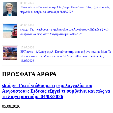
05.08.2026
Newshub.gr – Podcast με την Αλεξάνδρα Καππάτου: Τέλος σχολείου, πώς
περνούν οι έφηβοι το καλοκαίρι 26/06/2026
05.08.2026
skai.gr -Γιατί νιώθουμε τη «μελαγχολία του Αυγούστου»; Ειδικός εξηγεί τι
συμβαίνει και πώς να το διαχειριστούμε 04/08/2026
17.07.2026
ΕΡΤ news – Δήλωση της Α. Καππάτου στην εκπομπή live now, με θέμα: Τι
κάνουμε όταν τα παιδιά είναι μπροστά δε μια οθόνη και το καλοκαίρι;
16/07/2026
ΠΡΟΣΦΑΤΑ ΑΡΘΡΑ
skai.gr -Γιατί νιώθουμε τη «μελαγχολία του
Αυγούστου»; Ειδικός εξηγεί τι συμβαίνει και πώς να
το διαχειριστούμε 04/08/2026
05.08.2026