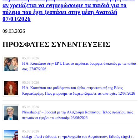
αν χρειάζεται να ενημερώσουμε τα παιδιά για το
πόλεμο που έχει ξεσπάσει στην μέση Ανατολή
07/03/2026
09.03.2026
ΠΡΟΣΦΑΤΕΣ ΣΥΝΕΝΤΕΥΞΕΙΣ
05.08.2026
Η Α. Καππάτου στην ΕΡΤ. Πως να περάσετε όμορφες διακοπές με τα παιδιά
σας. 27/07/2026
05.08.2026
Η Α. Καππάτου στο ραδιόφωνο του alpha, στην εκπομπή της Βίκυς
Καρατζαφέρη. Πως μπορούμε να διαχειριζόμαστε τις αποτυχίες 12/07/2026
05.08.2026
Newshub.gr – Podcast με την Αλεξάνδρα Καππάτου: Τέλος σχολείου, πώς
περνούν οι έφηβοι το καλοκαίρι 26/06/2026
05.08.2026
skai.gr -Γιατί νιώθουμε τη «μελαγχολία του Αυγούστου»; Ειδικός εξηγεί τι