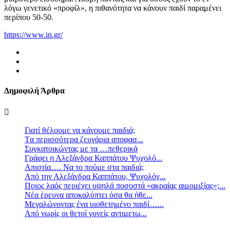
λόγω γενετικό «προφίλ», η πιθανότητα να κάνουν παιδί παραμένει
περίπου 50-50.
https://www.in.gr/
Δημοφιλή Άρθρα
Γιατί θέλουμε να κάνουμε παιδιά;
Tα περισσότερα ζευγάρια αποφασ...
Συγκατοικώντας με τα …πεθερικά
Γράφει η Αλεξάνδρα Καππάτου Ψυχολό...
Απιστία…. Να το πούμε στα παιδιά;
Από την Αλεξάνδρα Καππάτου, Ψυχολόγ...
Ποιος λαός περιέχει υψηλά ποσοστά «ακραίας αιμομιξίας»;...
Νέα έρευνα αποκαλύπτει όσα θα ήθε...
Mεγαλώνοντας ένα υιοθετημένο παιδί…...
Aπό νωρίς οι θετοί γονείς αντιμετω...