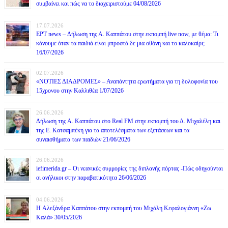
συμβαίνει και πώς να το διαχειριστούμε 04/08/2026
17.07.2026
ΕΡΤ news – Δήλωση της Α. Καππάτου στην εκπομπή live now, με θέμα: Τι
κάνουμε όταν τα παιδιά είναι μπροστά δε μια οθόνη και το καλοκαίρι;
16/07/2026
02.07.2026
«ΝΟΤΙΕΣ ΔΙΑΔΡΟΜΕΣ» – Αναπάντητα ερωτήματα για τη δολοφονία του
15χρονου στην Καλλιθέα 1/07/2026
26.06.2026
Δήλωση της Α. Καππάτου στο Real FM στην εκπομπή του Δ. Μιχαλέλη και
της Ε. Κατσαμπέκη για τα αποτελέσματα των εξετάσεων και τα
συναισθήματα των παιδιών 21/06/2026
26.06.2026
iefimerida.gr – Οι νεανικές συμμορίες της διπλανής πόρτας -Πώς οδηγούνται
οι ανήλικοι στην παραβατικότητα 26/06/2026
04.06.2026
H Αλεξάνδρα Καππάτου στην εκπομπή του Μιχάλη Κεφαλογιάννη «Ζω
Καλά» 30/05/2026