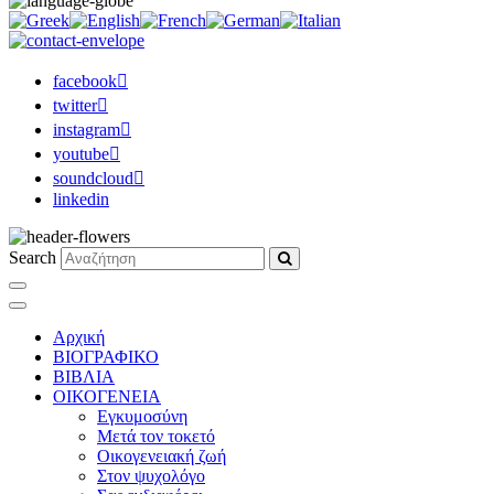
facebook
twitter
instagram
youtube
soundcloud
linkedin
Search
Αρχική
ΒΙΟΓΡΑΦΙΚΟ
ΒΙΒΛΙΑ
ΟΙΚΟΓΕΝΕΙΑ
Εγκυμοσύνη
Μετά τον τοκετό
Οικογενειακή ζωή
Στον ψυχολόγο