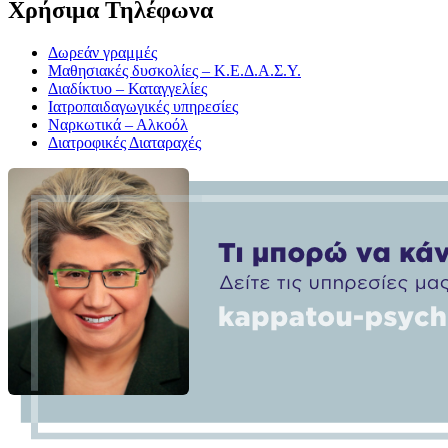
Χρήσιμα Τηλέφωνα
Δωρεάν γραμμές
Μαθησιακές δυσκολίες – Κ.Ε.Δ.Α.Σ.Υ.
Διαδίκτυο – Καταγγελίες
Ιατροπαιδαγωγικές υπηρεσίες
Ναρκωτικά – Αλκοόλ
Διατροφικές Διαταραχές