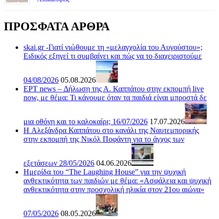
ΠΡΟΣΦΑΤΑ ΑΡΘΡΑ
skai.gr -Γιατί νιώθουμε τη «μελαγχολία του Αυγούστου»;
Ειδικός εξηγεί τι συμβαίνει και πώς να το διαχειριστούμε
04/08/2026
05.08.2026
ΕΡΤ news – Δήλωση της Α. Καππάτου στην εκπομπή live
now, με θέμα: Τι κάνουμε όταν τα παιδιά είναι μπροστά δε
μια οθόνη και το καλοκαίρι; 16/07/2026
17.07.2026
H Αλεξάνδρα Καππάτου στο κανάλι της Ναυτεμπορικής
στην εκπομπή της Νικόλ Ποφάντη για το άγχος των
εξετάσεων 28/05/2026
04.06.2026
Ημερίδα του “The Laughing House” για την ψυχική
ανθεκτικότητα των παιδιών με θέμα: «Ασφάλεια και ψυχική
ανθεκτικότητα στην προσχολική ηλικία στον 21ου αιώνα»
07/05/2026
08.05.2026