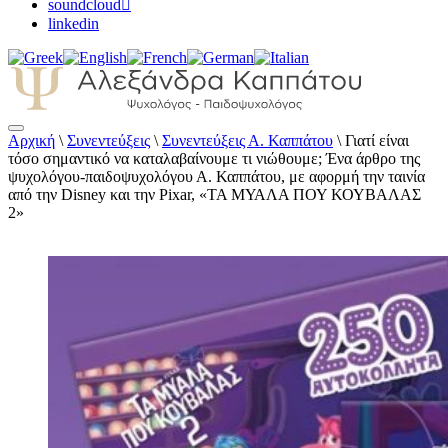
soundcloud
linkedin
Αρχική
\
Συνεντεύξεις
\
Συνεντεύξεις Α. Καππάτου
\
Γιατί είναι
Αλεξάνδρα Καππάτου Ψυχολόγος –
τόσο σημαντικό να καταλαβαίνουμε τι νιώθουμε; Ένα άρθρο της
Παιδοψυχολόγος
ψυχολόγου-παιδοψυχολόγου Α. Καππάτου, με αφορμή την ταινία
από την Disney και την Pixar, «ΤΑ ΜΥΑΛΑ ΠΟΥ ΚΟΥΒΑΛΑΣ
2»