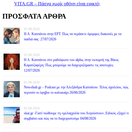
VITA.GR – Πάσχα χωρίς οθόνη είναι εφικτό;
ΠΡΟΣΦΑΤΑ ΑΡΘΡΑ
05.08.2026
Η Α. Καππάτου στην ΕΡΤ. Πως να περάσετε όμορφες διακοπές με τα
παιδιά σας. 27/07/2026
05.08.2026
Η Α. Καππάτου στο ραδιόφωνο του alpha, στην εκπομπή της Βίκυς
Καρατζαφέρη. Πως μπορούμε να διαχειριζόμαστε τις αποτυχίες
12/07/2026
05.08.2026
Newshub.gr – Podcast με την Αλεξάνδρα Καππάτου: Τέλος σχολείου, πώς
περνούν οι έφηβοι το καλοκαίρι 26/06/2026
05.08.2026
skai.gr -Γιατί νιώθουμε τη «μελαγχολία του Αυγούστου»; Ειδικός εξηγεί τι
συμβαίνει και πώς να το διαχειριστούμε 04/08/2026