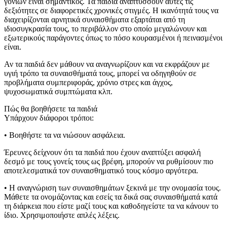
γονιών είναι σημαντικός. Τα παιδιά αναπτύσσουν αυτές τις
δεξιότητες σε διαφορετικές χρονικές στιγμές. Η ικανότητά τους να
διαχειρίζονται αρνητικά συναισθήματα εξαρτάται από τη
ιδιοσυγκρασία τους, το περιβάλλον στο οποίο μεγαλώνουν και
εξωτερικούς παράγοντες όπως το πόσο κουρασμένοι ή πεινασμένοι
είναι.
Αν τα παιδιά δεν μάθουν να αναγνωρίζουν και να εκφράζουν με
υγιή τρόπο τα συναισθήματά τους, μπορεί να οδηγηθούν σε
προβλήματα συμπεριφοράς, χρόνιο στρες και άγχος,
ψυχοσωματικά συμπτώματα κλπ.
Πώς θα βοηθήσετε τα παιδιά
Υπάρχουν διάφοροι τρόποι:
• Βοηθήστε τα να νιώσουν ασφάλεια.
Έρευνες δείχνουν ότι τα παιδιά που έχουν αναπτύξει ασφαλή
δεσμό με τους γονείς τους ως βρέφη, μπορούν να ρυθμίσουν πιο
αποτελεσματικά τον συναισθηματικό τους κόσμο αργότερα.
• Η αναγνώριση των συναισθημάτων ξεκινά με την ονομασία τους.
Μάθετε τα ονομάζοντας και εσείς τα δικά σας συναισθήματά κατά
τη διάρκεια που είστε μαζί τους και καθοδηγείστε τα να κάνουν το
ίδιο. Χρησιμοποιήστε απλές λέξεις.