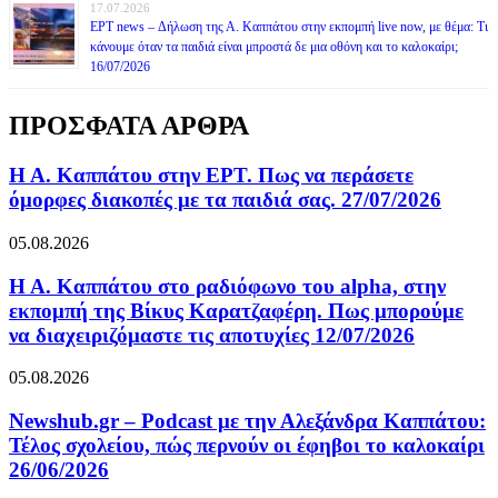
17.07.2026
ΕΡΤ news – Δήλωση της Α. Καππάτου στην εκπομπή live now, με θέμα: Τι
κάνουμε όταν τα παιδιά είναι μπροστά δε μια οθόνη και το καλοκαίρι;
16/07/2026
ΠΡΟΣΦΑΤΑ ΑΡΘΡΑ
Η Α. Καππάτου στην ΕΡΤ. Πως να περάσετε
όμορφες διακοπές με τα παιδιά σας. 27/07/2026
05.08.2026
Η Α. Καππάτου στο ραδιόφωνο του alpha, στην
εκπομπή της Βίκυς Καρατζαφέρη. Πως μπορούμε
να διαχειριζόμαστε τις αποτυχίες 12/07/2026
05.08.2026
Newshub.gr – Podcast με την Αλεξάνδρα Καππάτου:
Τέλος σχολείου, πώς περνούν οι έφηβοι το καλοκαίρι
26/06/2026