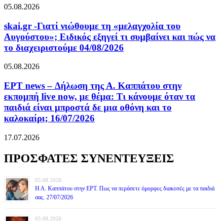
05.08.2026
skai.gr -Γιατί νιώθουμε τη «μελαγχολία του
Αυγούστου»; Ειδικός εξηγεί τι συμβαίνει και πώς να
το διαχειριστούμε 04/08/2026
05.08.2026
ΕΡΤ news – Δήλωση της Α. Καππάτου στην
εκπομπή live now, με θέμα: Τι κάνουμε όταν τα
παιδιά είναι μπροστά δε μια οθόνη και το
καλοκαίρι; 16/07/2026
17.07.2026
ΠΡΟΣΦΑΤΕΣ ΣΥΝΕΝΤΕΥΞΕΙΣ
05.08.2026
Η Α. Καππάτου στην ΕΡΤ. Πως να περάσετε όμορφες διακοπές με τα παιδιά
σας. 27/07/2026
05.08.2026