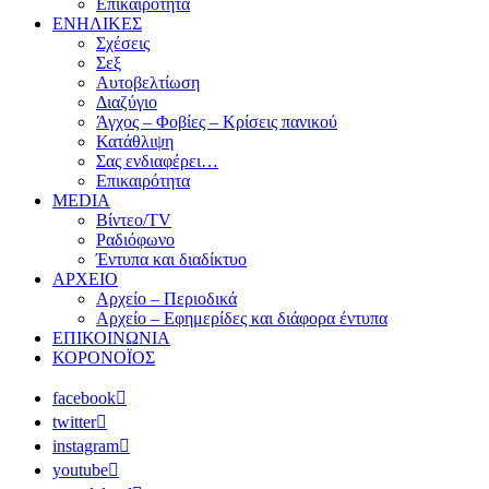
Επικαιρότητα
ΕΝΗΛΙΚΕΣ
Σχέσεις
Σεξ
Αυτοβελτίωση
Διαζύγιο
Άγχος – Φοβίες – Κρίσεις πανικού
Κατάθλιψη
Σας ενδιαφέρει…
Επικαιρότητα
MEDIA
Βίντεο/TV
Ραδιόφωνο
Έντυπα και διαδίκτυο
ΑΡΧΕΙΟ
Αρχείο – Περιοδικά
Αρχείο – Εφημερίδες και διάφορα έντυπα
ΕΠΙΚΟΙΝΩΝΙΑ
ΚΟΡΟΝΟΪΟΣ
facebook
twitter
instagram
youtube