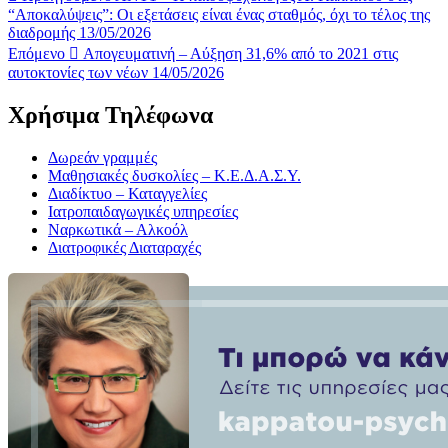
“Αποκαλύψεις”: Οι εξετάσεις είναι ένας σταθμός, όχι το τέλος της
διαδρομής 13/05/2026
Επόμενο
Απογευματινή – Αύξηση 31,6% από το 2021 στις
αυτοκτονίες των νέων 14/05/2026
Χρήσιμα Τηλέφωνα
Δωρεάν γραμμές
Μαθησιακές δυσκολίες – Κ.Ε.Δ.Α.Σ.Υ.
Διαδίκτυο – Καταγγελίες
Ιατροπαιδαγωγικές υπηρεσίες
Ναρκωτικά – Αλκοόλ
Διατροφικές Διαταραχές