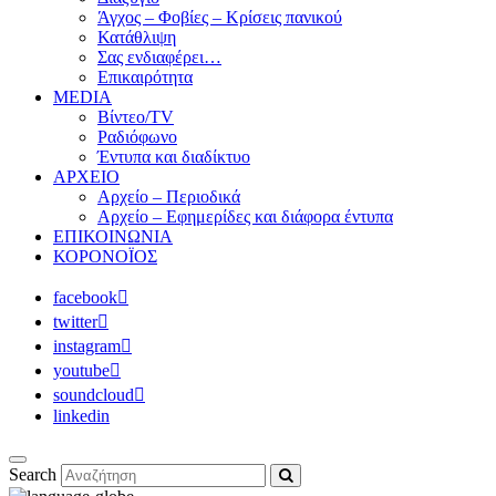
Άγχος – Φοβίες – Κρίσεις πανικού
Κατάθλιψη
Σας ενδιαφέρει…
Επικαιρότητα
MEDIA
Βίντεο/TV
Ραδιόφωνο
Έντυπα και διαδίκτυο
ΑΡΧΕΙΟ
Αρχείο – Περιοδικά
Αρχείο – Εφημερίδες και διάφορα έντυπα
ΕΠΙΚΟΙΝΩΝΙΑ
ΚΟΡΟΝΟΪΟΣ
facebook
twitter
instagram
youtube
soundcloud
linkedin
Search