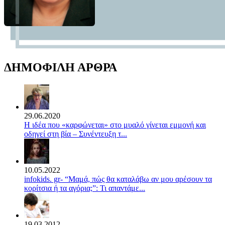
ΔΗΜΟΦΙΛΗ ΑΡΘΡΑ
29.06.2020
Η ιδέα που «καρφώνεται» στο μυαλό γίνεται εμμονή και
οδηγεί στη βία – Συνέντευξη τ...
10.05.2022
infokids. gr- “Μαμά, πώς θα καταλάβω αν μου αρέσουν τα
κορίτσια ή τα αγόρια;”: Τι απαντάμε...
19.03.2012