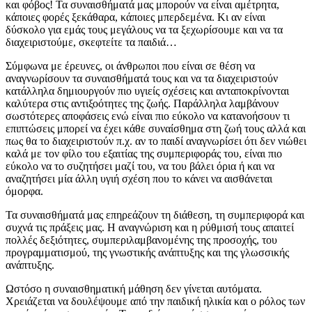
και φόβος! Τα συναισθήματά μας μπορούν να είναι αμέτρητα,
κάποιες φορές ξεκάθαρα, κάποιες μπερδεμένα. Κι αν είναι
δύσκολο για εμάς τους μεγάλους να τα ξεχωρίσουμε και να τα
διαχειριστούμε, σκεφτείτε τα παιδιά…
Σύμφωνα με έρευνες, οι άνθρωποι που είναι σε θέση να
αναγνωρίσουν τα συναισθήματά τους και να τα διαχειριστούν
κατάλληλα δημιουργούν πιο υγιείς σχέσεις και ανταποκρίνονται
καλύτερα στις αντιξοότητες της ζωής. Παράλληλα λαμβάνουν
σωστότερες αποφάσεις ενώ είναι πιο εύκολο να κατανοήσουν τι
επιπτώσεις μπορεί να έχει κάθε συναίσθημα στη ζωή τους αλλά και
πως θα το διαχειριστούν π.χ. αν το παιδί αναγνωρίσει ότι δεν νιώθει
καλά με τον φίλο του εξαιτίας της συμπεριφοράς του, είναι πιο
εύκολο να το συζητήσει μαζί του, να του βάλει όρια ή και να
αναζητήσει μία άλλη υγιή σχέση που το κάνει να αισθάνεται
όμορφα.
Τα συναισθήματά μας επηρεάζουν τη διάθεση, τη συμπεριφορά και
συχνά τις πράξεις μας. Η αναγνώριση και η ρύθμισή τους απαιτεί
πολλές δεξιότητες, συμπεριλαμβανομένης της προσοχής, του
προγραμματισμού, της γνωστικής ανάπτυξης και της γλωσσικής
ανάπτυξης.
Ωστόσο η συναισθηματική μάθηση δεν γίνεται αυτόματα.
Χρειάζεται να δουλέψουμε από την παιδική ηλικία και ο ρόλος των