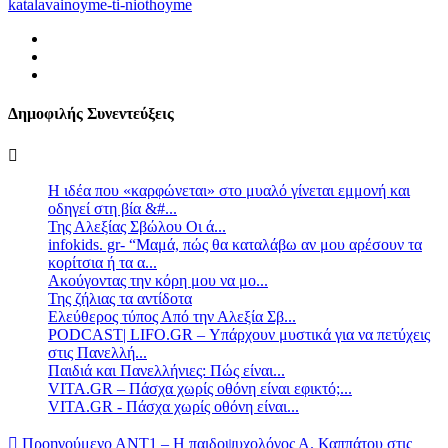
katalavainoyme-ti-niothoyme
Δημοφιλής Συνεντεύξεις
Η ιδέα που «καρφώνεται» στο μυαλό γίνεται εμμονή και
οδηγεί στη βία &#...
Της Αλεξίας Σβώλου Οι ά...
infokids. gr- “Μαμά, πώς θα καταλάβω αν μου αρέσουν τα
κορίτσια ή τα α...
Ακούγοντας την κόρη μου να μο...
Της ζήλιας τα αντίδοτα
Ελεύθερος τύπος Από την Αλεξία Σβ...
PODCAST| LIFO.GR – Υπάρχουν μυστικά για να πετύχεις
στις Πανελλή...
Παιδιά και Πανελλήνιες: Πώς είναι...
VITA.GR – Πάσχα χωρίς οθόνη είναι εφικτό;...
VITA.GR - Πάσχα χωρίς οθόνη είναι...
Προηγούμενο
ΑΝΤ1 – Η παιδοψυχολόγος Α. Καππάτου στις