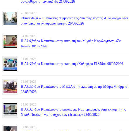
συναισθήματα των παιδιών 21/06/2026
26.06.2026
iefimerida.gr – Οι νεανικές συμμορίες της διπλανής πόρτας -Πώς οδηγούνται
οι ανήλικοι στην παραβατικότητα 26/06/2026
04.06.2026
H Αλεξάνδρα Καππάτου στην εκπομπή του Μιχάλη Κεφαλογιάννη «Ζω
Καλά» 30/05/2026
04.06.2026
H Αλεξάνδρα Καππάτου στην εκπομπή «Καλημέρα Ελλάδα» 08/05/2026
04.06.2026
H Αλεξάνδρα Καππάτου στο MEGA στην εκπομπή με την Μάιρα Mπάρμπα
28/05/2026
04.06.2026
H Αλεξάνδρα Καππάτου στο κανάλι της Ναυτεμπορικής στην εκπομπή της
Νικόλ Ποφάντη για το άγχος των εξετάσεων 28/05/2026
02.06.2026