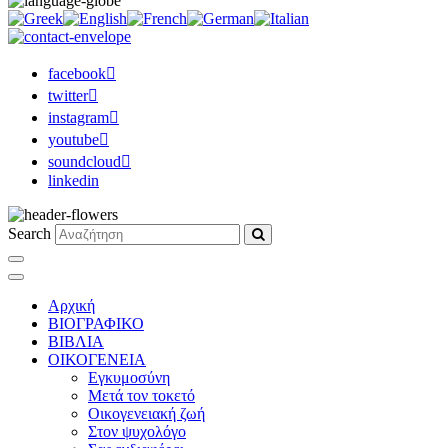
facebook
twitter
instagram
youtube
soundcloud
linkedin
Search
Αρχική
ΒΙΟΓΡΑΦΙΚΟ
ΒΙΒΛΙΑ
ΟΙΚΟΓΕΝΕΙΑ
Εγκυμοσύνη
Μετά τον τοκετό
Οικογενειακή ζωή
Στον ψυχολόγο