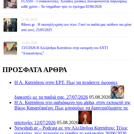
FLASH – Γυναικοκτονίες: Χιλιάδες γυναίκες δολοφονούνται παγκοσμίως
κάθε χρόνο – Τα «σημάδια» πριν το έγκλημα 02/06/2026
27.05.2026
Rthess.gr · Η σιωπηλή κρίση των νέων: Γιατί τα παιδιά μας νιώθουν πιο μόνα
από ποτέ; 25/05/2025
25.05.2026
13/5/2026 Η Αλεξάνδρα Καππάτου στην εκπομπή του ΑΝΤ1
“Αποκαλύψεις”
ΠΡΟΣΦΑΤΑ ΑΡΘΡΑ
Η Α. Καππάτου στην ΕΡΤ. Πως να περάσετε όμορφες
διακοπές με τα παιδιά σας. 27/07/2026
05.08.2026
Η Α. Καππάτου στο ραδιόφωνο του alpha, στην εκπομπή της
Βίκυς Καρατζαφέρη. Πως μπορούμε να διαχειριζόμαστε τις
αποτυχίες 12/07/2026
05.08.2026
Newshub.gr – Podcast με την Αλεξάνδρα Καππάτου: Τέλος
σχολείου, πώς περνούν οι έφηβοι το καλοκαίρι 26/06/2026