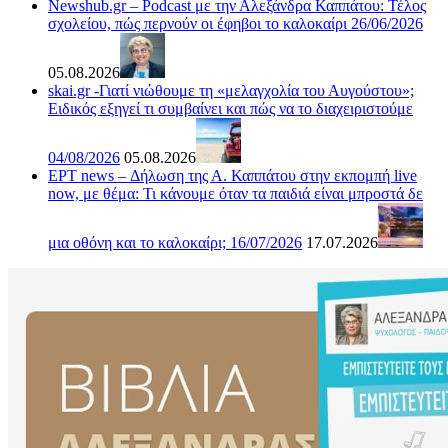
Newshub.gr – Podcast με την Αλεξάνδρα Καππάτου: Τέλος
σχολείου, πώς περνούν οι έφηβοι το καλοκαίρι 26/06/2026
05.08.2026
skai.gr -Γιατί νιώθουμε τη «μελαγχολία του Αυγούστου»;
Ειδικός εξηγεί τι συμβαίνει και πώς να το διαχειριστούμε
04/08/2026
05.08.2026
ΕΡΤ news – Δήλωση της Α. Καππάτου στην εκπομπή live
now, με θέμα: Τι κάνουμε όταν τα παιδιά είναι μπροστά δε
μια οθόνη και το καλοκαίρι; 16/07/2026
17.07.2026