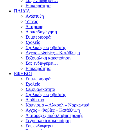
Σας ενδιαφέρει…
Επικαιρότητα
ΠΑΙΔΙΑ
Ανάπτυξη
Ύπνος
Διατροφή
Διαπαιδαγώγηση
Συμπεριφορά
Σχολείο
Σχολικός εκφοβισμός
Άγχος – Φοβίες – Κατάθλιψη
Σεξουαλική κακοποίηση
Σας ενδιαφέρει…
Επικαιρότητα
ΕΦΗΒΟΙ
Συμπεριφορά
Σχολείο
Σεξουαλικότητα
Σχολικός εκφοβισμός
Διαδίκτυο
Κάπνισμα – Αλκοόλ – Ναρκωτικά
Άγχος – Φοβίες – Κατάθλιψη
Διαταραχές πρόσληψης τροφής
Σεξουαλική κακοποίηση
Σας ενδιαφέρει…