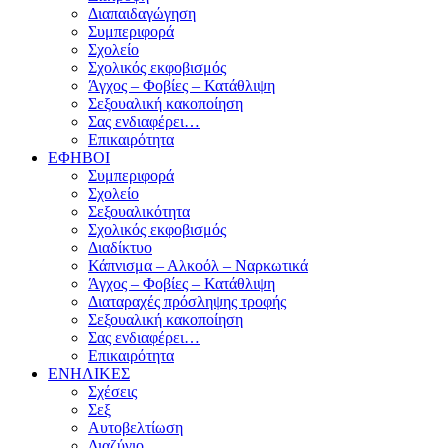
Διαπαιδαγώγηση
Συμπεριφορά
Σχολείο
Σχολικός εκφοβισμός
Άγχος – Φοβίες – Κατάθλιψη
Σεξουαλική κακοποίηση
Σας ενδιαφέρει…
Επικαιρότητα
ΕΦΗΒΟΙ
Συμπεριφορά
Σχολείο
Σεξουαλικότητα
Σχολικός εκφοβισμός
Διαδίκτυο
Κάπνισμα – Αλκοόλ – Ναρκωτικά
Άγχος – Φοβίες – Κατάθλιψη
Διαταραχές πρόσληψης τροφής
Σεξουαλική κακοποίηση
Σας ενδιαφέρει…
Επικαιρότητα
ΕΝΗΛΙΚΕΣ
Σχέσεις
Σεξ
Αυτοβελτίωση
Διαζύγιο