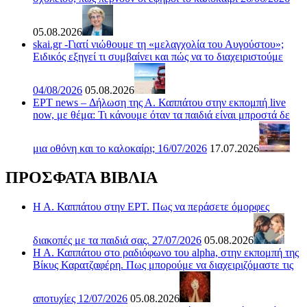
05.08.2026
skai.gr -Γιατί νιώθουμε τη «μελαγχολία του Αυγούστου»;
Ειδικός εξηγεί τι συμβαίνει και πώς να το διαχειριστούμε
04/08/2026
05.08.2026
ΕΡΤ news – Δήλωση της Α. Καππάτου στην εκπομπή live
now, με θέμα: Τι κάνουμε όταν τα παιδιά είναι μπροστά δε
μια οθόνη και το καλοκαίρι; 16/07/2026
17.07.2026
ΠΡΟΣΦΑΤΑ ΒΙΒΛΙΑ
Η Α. Καππάτου στην ΕΡΤ. Πως να περάσετε όμορφες
διακοπές με τα παιδιά σας. 27/07/2026
05.08.2026
Η Α. Καππάτου στο ραδιόφωνο του alpha, στην εκπομπή της
Βίκυς Καρατζαφέρη. Πως μπορούμε να διαχειριζόμαστε τις
αποτυχίες 12/07/2026
05.08.2026