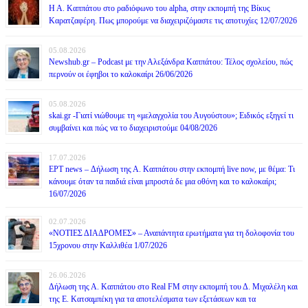
Η Α. Καππάτου στο ραδιόφωνο του alpha, στην εκπομπή της Βίκυς
Καρατζαφέρη. Πως μπορούμε να διαχειριζόμαστε τις αποτυχίες 12/07/2026
05.08.2026
Newshub.gr – Podcast με την Αλεξάνδρα Καππάτου: Τέλος σχολείου, πώς
περνούν οι έφηβοι το καλοκαίρι 26/06/2026
05.08.2026
skai.gr -Γιατί νιώθουμε τη «μελαγχολία του Αυγούστου»; Ειδικός εξηγεί τι
συμβαίνει και πώς να το διαχειριστούμε 04/08/2026
17.07.2026
ΕΡΤ news – Δήλωση της Α. Καππάτου στην εκπομπή live now, με θέμα: Τι
κάνουμε όταν τα παιδιά είναι μπροστά δε μια οθόνη και το καλοκαίρι;
16/07/2026
02.07.2026
«ΝΟΤΙΕΣ ΔΙΑΔΡΟΜΕΣ» – Αναπάντητα ερωτήματα για τη δολοφονία του
15χρονου στην Καλλιθέα 1/07/2026
26.06.2026
Δήλωση της Α. Καππάτου στο Real FM στην εκπομπή του Δ. Μιχαλέλη και
της Ε. Κατσαμπέκη για τα αποτελέσματα των εξετάσεων και τα