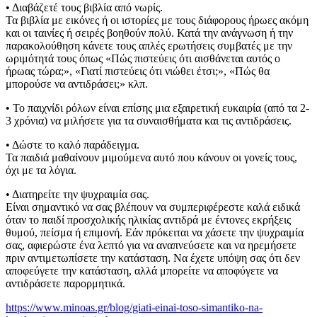
• Διαβάζετέ τους βιβλία από νωρίς.
Τα βιβλία με εικόνες ή οι ιστορίες με τους διάφορους ήρωες ακόμη
και οι ταινίες ή σειρές βοηθούν πολύ. Κατά την ανάγνωση ή την
παρακολούθηση κάνετε τους απλές ερωτήσεις συμβατές με την
ωριμότητά τους όπως «Πώς πιστεύεις ότι αισθάνεται αυτός ο
ήρωας τώρα;», «Γιατί πιστεύεις ότι νιώθει έτσι;», «Πώς θα
μπορούσε να αντιδράσει;» κλπ.
• Το παιχνίδι ρόλων είναι επίσης μια εξαιρετική ευκαιρία (από τα 2-
3 χρόνια) να μιλήσετε για τα συναισθήματα και τις αντιδράσεις.
• Δώστε το καλό παράδειγμα.
Τα παιδιά μαθαίνουν μιμούμενα αυτό που κάνουν οι γονείς τους,
όχι με τα λόγια.
• Διατηρείτε την ψυχραιμία σας.
Είναι σημαντικό να σας βλέπουν να συμπεριφέρεστε καλά ειδικά
όταν το παιδί προσχολικής ηλικίας αντιδρά με έντονες εκρήξεις
θυμού, πείσμα ή επιμονή. Εάν πρόκειται να χάσετε την ψυχραιμία
σας, αφιερώστε ένα λεπτό για να αναπνεύσετε και να ηρεμήσετε
πριν αντιμετωπίσετε την κατάσταση. Να έχετε υπόψη σας ότι δεν
αποφεύγετε την κατάσταση, αλλά μπορείτε να αποφύγετε να
αντιδράσετε παρορμητικά.
https://www.minoas.gr/blog/giati-einai-toso-simantiko-na-