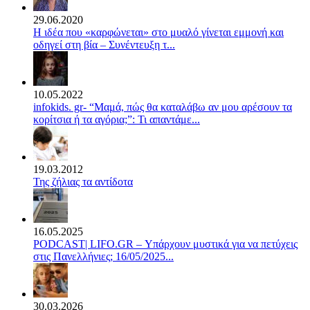
29.06.2020
Η ιδέα που «καρφώνεται» στο μυαλό γίνεται εμμονή και
οδηγεί στη βία – Συνέντευξη τ...
10.05.2022
infokids. gr- “Μαμά, πώς θα καταλάβω αν μου αρέσουν τα
κορίτσια ή τα αγόρια;”: Τι απαντάμε...
19.03.2012
Της ζήλιας τα αντίδοτα
16.05.2025
PODCAST| LIFO.GR – Υπάρχουν μυστικά για να πετύχεις
στις Πανελλήνιες; 16/05/2025...
30.03.2026