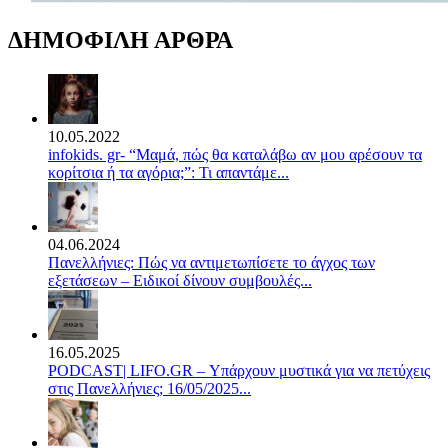
ΔΗΜΟΦΙΛΗ ΑΡΘΡΑ
10.05.2022
infokids. gr- “Μαμά, πώς θα καταλάβω αν μου αρέσουν τα
κορίτσια ή τα αγόρια;”: Τι απαντάμε...
04.06.2024
Πανελλήνιες: Πώς να αντιμετωπίσετε το άγχος των
εξετάσεων – Ειδικοί δίνουν συμβουλές...
16.05.2025
PODCAST| LIFO.GR – Υπάρχουν μυστικά για να πετύχεις
στις Πανελλήνιες; 16/05/2025...