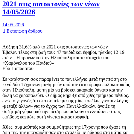
2021 στις αυτοκτονίες των νέων
14/05/2026
14.05.2026
Εκτύπωση άρθρου
Αύξηση 31,6% από το 2021 στις αυτοκτονίες των νέων
Έβαλαν τέλος στη ζωή τους 47 παιδιά και έφηβοι, ηλικίας 12-19
ετών – Η τραγωδία στην Ηλιούπολη και τα στοιχεία του
«Χαμόγελου του Παιδιού»
Εύα Παπαδάτου
Σε κατάσταση σοκ παραμένει το πανελλήνιο μετά την πτώση στο
κενό δύο 17χρονων μαθητριών από τον έκτο όροφο πολυκατοικίας
στην Ηλιούπολη, με τη μία να βρίσκει ακαριαίο θάνατο και την
άλλη να χαροπαλεύει. Ο δήμος κήρυξε από χθες τριήμερο πένθος,
ενώ το γεγονός ότι στο σημείωμα της μίας κοπέλας γινόταν λόγος
-μεταξύ άλλων- για το άγχος των Πανελλαδικών, άνοιξε τη
συζήτηση γύρω από την πίεση που ασκούν οι εξετάσεις στους
εφήβους και πότε αυτή γίνεται καταστροφική.
Χθες, συμμαθητές και συμμαθήτριες της 17χρονης που έχασε τη
ζωή της, την αποχαιρέτησαν στο σχολείο με δάκρυα στα μάτια και