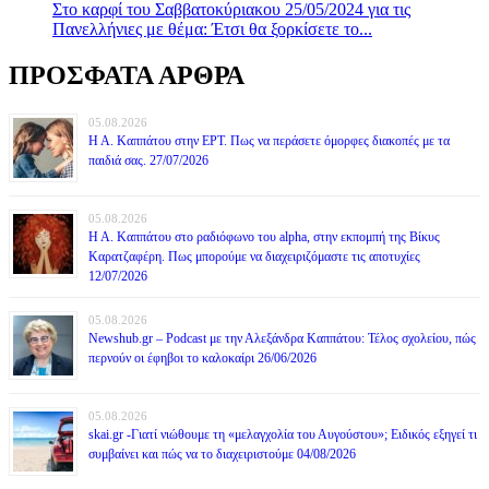
Στο καρφί του Σαββατοκύριακου 25/05/2024 για τις
Πανελλήνιες με θέμα: Έτσι θα ξορκίσετε το...
ΠΡΟΣΦΑΤΑ ΑΡΘΡΑ
05.08.2026
Η Α. Καππάτου στην ΕΡΤ. Πως να περάσετε όμορφες διακοπές με τα
παιδιά σας. 27/07/2026
05.08.2026
Η Α. Καππάτου στο ραδιόφωνο του alpha, στην εκπομπή της Βίκυς
Καρατζαφέρη. Πως μπορούμε να διαχειριζόμαστε τις αποτυχίες
12/07/2026
05.08.2026
Newshub.gr – Podcast με την Αλεξάνδρα Καππάτου: Τέλος σχολείου, πώς
περνούν οι έφηβοι το καλοκαίρι 26/06/2026
05.08.2026
skai.gr -Γιατί νιώθουμε τη «μελαγχολία του Αυγούστου»; Ειδικός εξηγεί τι
συμβαίνει και πώς να το διαχειριστούμε 04/08/2026