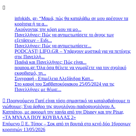
infokids. gr- “Μαμά, πώς θα καταλάβω αν μου αρέσουν τα
κορίτσια ή τα α...
Ακούγοντας την κόρη μου να μο...
Πανελλήνιες: Πώς να αντιμετωπίσετε το άγχος των
εξετάσεων – Ειδι...
Πανελλήνιες: Πώς να αντιμετωπίσετε...
PODCAST| LIFO.GR – Υπάρχουν μυστικά για να πετύχεις
στις Πανελλή...
Παιδιά και Πανελλήνιες: Πώς είναι...
nounou.gr: Όλα όσα θέλετε να γνωρίζετε για τον σχολικό
εκφοβισμό, τη...
Συγγραφή - Επιμέλεια Αλεξάνδρα Καπ...
Στο καρφί του Σαββατοκύριακου 25/05/2024 για τις
Πανελλήνιες με θέμα:...
Προηγούμενο
Γιατί είναι τόσο σημαντικό να καταλαβαίνουμε τι
νιώθουμε; Ένα άρθρο της ψυχολόγου-παιδοψυχολόγου Α.
Καππάτου, με αφορμή την ταινία από την Disney και την Pixar,
«ΤΑ ΜΥΑΛΑ ΠΟΥ ΚΟΥΒΑΛΑΣ 2»
Επόμενο
Ε. Τύπος – Σοκ από τη βουτιά στο κενό δύο 16χρονων
κοριτσιών 13/05/2026