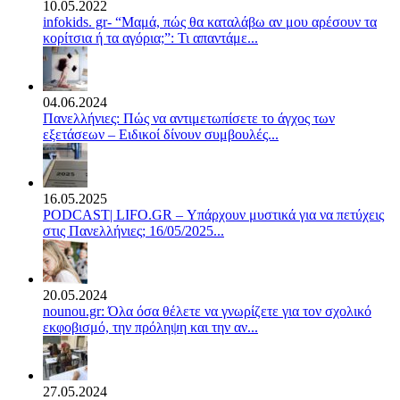
10.05.2022
infokids. gr- “Μαμά, πώς θα καταλάβω αν μου αρέσουν τα
κορίτσια ή τα αγόρια;”: Τι απαντάμε...
04.06.2024
Πανελλήνιες: Πώς να αντιμετωπίσετε το άγχος των
εξετάσεων – Ειδικοί δίνουν συμβουλές...
16.05.2025
PODCAST| LIFO.GR – Υπάρχουν μυστικά για να πετύχεις
στις Πανελλήνιες; 16/05/2025...
20.05.2024
nounou.gr: Όλα όσα θέλετε να γνωρίζετε για τον σχολικό
εκφοβισμό, την πρόληψη και την αν...
27.05.2024