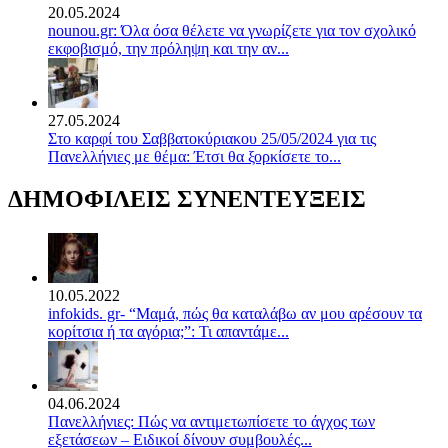
20.05.2024
nounou.gr: Όλα όσα θέλετε να γνωρίζετε για τον σχολικό
εκφοβισμό, την πρόληψη και την αν...
27.05.2024
Στο καρφί του Σαββατοκύριακου 25/05/2024 για τις
Πανελλήνιες με θέμα: Έτσι θα ξορκίσετε το...
ΔΗΜΟΦΙΛΕΙΣ ΣΥΝΕΝΤΕΥΞΕΙΣ
10.05.2022
infokids. gr- “Μαμά, πώς θα καταλάβω αν μου αρέσουν τα
κορίτσια ή τα αγόρια;”: Τι απαντάμε...
04.06.2024
Πανελλήνιες: Πώς να αντιμετωπίσετε το άγχος των
εξετάσεων – Ειδικοί δίνουν συμβουλές...