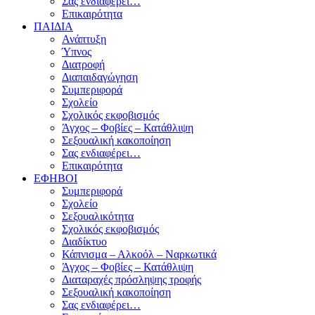
Σας ενδιαφέρει…
Επικαιρότητα
ΠΑΙΔΙΑ
Ανάπτυξη
Ύπνος
Διατροφή
Διαπαιδαγώγηση
Συμπεριφορά
Σχολείο
Σχολικός εκφοβισμός
Άγχος – Φοβίες – Κατάθλιψη
Σεξουαλική κακοποίηση
Σας ενδιαφέρει…
Επικαιρότητα
ΕΦΗΒΟΙ
Συμπεριφορά
Σχολείο
Σεξουαλικότητα
Σχολικός εκφοβισμός
Διαδίκτυο
Κάπνισμα – Αλκοόλ – Ναρκωτικά
Άγχος – Φοβίες – Κατάθλιψη
Διαταραχές πρόσληψης τροφής
Σεξουαλική κακοποίηση
Σας ενδιαφέρει…