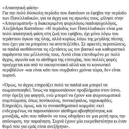
«Απαιτητική φάση»
Για την πολύ δύσκολη περίοδο που διανύουν οι έφηβοι την περίοδο
των Πανελλαδικών, για τα άγχη και τις αγωνίες τους, μίλησε στην
«Απογευματινή» η διακεκριμένη ψυχολόγος-παιδοψυχολόγος,
Αλεξάνδρα Καππάτου: «Η περίοδος των Πανελλαδικών είναι μια
πολύ απαιτητική φάση στη ζωή του εφήβου, όχι μόνο λόγω του
τεράστιου όγκου της ύλης, αλλά κυρίως λόγω της μεγάλης πίεσης
που έχει για να μπορέσει να αντεπεξέλθει. Σε αρκετές περιπτώσεις,
τα παιδιά αισθάνονται τις εξετάσεις ως τον βασικό και καθοριστικό
παράγοντα του μέλλοντός τους. Αυτό είναι επενδυμένο με πολύ
άγχος, αγωνία και το αίσθημα της επιτυχίας, που πολλές φορές
προέρχεται και από το οικογενειακό αλλά και το κοινωνικό
περιβάλλον -και είναι κάτι που συμβαίνει χρόνια τώρα, δεν είναι
τωρινό.
»Όμως, το άγχος επηρεάζει πολύ τα παιδιά και μπορεί να
σωματοποιηθεί. Ίσως να παρουσιάσουν προβλήματα στον ύπνο,
στην όρεξη για φαγητό, ενώ μπορεί να έχουν και ψυχοσωματικά
συμπτώματα, όπως πονόκοιλος, πονοκέφαλος, ταχυκαρδίες.
Επηρεάζει, όμως, και το συναισθηματικό κομμάτι: εκεί
ενδεχομένως να παρουσιάσουν αίσθημα αβοηθητότητας και
μοναξιάς, κάτι που πιθανόν να τους οδηγήσει σε μια ροπή προς την
απόσυρση, την παραίτηση. Συχνά έχουν μία ευερεθιστότητα κι έναν
θυμό που για εμάς είναι ανεξήγητα».