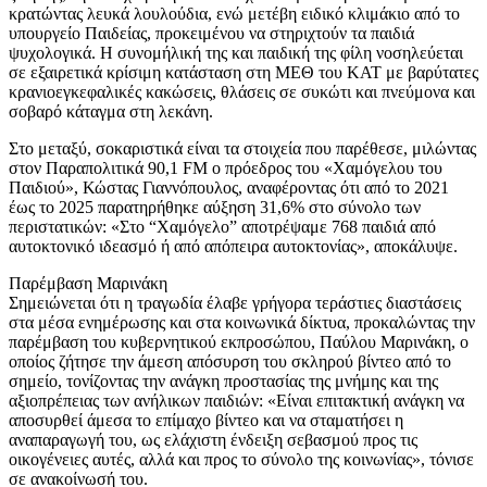
κρατώντας λευκά λουλούδια, ενώ μετέβη ειδικό κλιμάκιο από το
υπουργείο Παιδείας, προκειμένου να στηριχτούν τα παιδιά
ψυχολογικά. Η συνομήλική της και παιδική της φίλη νοσηλεύεται
σε εξαιρετικά κρίσιμη κατάσταση στη ΜΕΘ του ΚΑΤ με βαρύτατες
κρανιοεγκεφαλικές κακώσεις, θλάσεις σε συκώτι και πνεύμονα και
σοβαρό κάταγμα στη λεκάνη.
Στο μεταξύ, σοκαριστικά είναι τα στοιχεία που παρέθεσε, μιλώντας
στον Παραπολιτικά 90,1 FM ο πρόεδρος του «Χαμόγελου του
Παιδιού», Κώστας Γιαννόπουλος, αναφέροντας ότι από το 2021
έως το 2025 παρατηρήθηκε αύξηση 31,6% στο σύνολο των
περιστατικών: «Στο “Χαμόγελο” αποτρέψαμε 768 παιδιά από
αυτοκτονικό ιδεασμό ή από απόπειρα αυτοκτονίας», αποκάλυψε.
Παρέμβαση Μαρινάκη
Σημειώνεται ότι η τραγωδία έλαβε γρήγορα τεράστιες διαστάσεις
στα μέσα ενημέρωσης και στα κοινωνικά δίκτυα, προκαλώντας την
παρέμβαση του κυβερνητικού εκπροσώπου, Παύλου Μαρινάκη, ο
οποίος ζήτησε την άμεση απόσυρση του σκληρού βίντεο από το
σημείο, τονίζοντας την ανάγκη προστασίας της μνήμης και της
αξιοπρέπειας των ανήλικων παιδιών: «Είναι επιτακτική ανάγκη να
αποσυρθεί άμεσα το επίμαχο βίντεο και να σταματήσει η
αναπαραγωγή του, ως ελάχιστη ένδειξη σεβασμού προς τις
οικογένειες αυτές, αλλά και προς το σύνολο της κοινωνίας», τόνισε
σε ανακοίνωσή του.