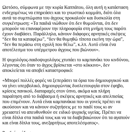
Ωστόσο, σύμφωνα με την κυρία Καππάτου, όλη αυτή η κατάσταση
ενδεχομένως να επηρεάσει και το γνωστικό κομμάτι, διότι όλα
αυτά τα συμπτώματα του άγχους προκαλούν και δυσκολία στη
συγκέντρωση: «Τα παιδιά νιώθουν ότι δεν θυμούνται, ότι δεν
μπορούν να επαναφέρουν την πληροφορία στη μνήμη τους παρότι
έχουν διαβάσει. Παράλληλα, κάνουν διάφορες αρνητικές σκέψεις
“δεν θα τα καταφέρω”, “δεν θα θυμηθώ τίποτα εκείνη την ώρα”,
“δεν θα περάσω στη σχολή που θέλω”, κ.λπ. Αυτό είναι ένα
αποτέλεσμα του υπέρμετρου άγχους που βιώνουν».
Η ψυχολόγος-παιδοψυχολόγος χτυπάει το καμπανάκι του κινδύνου,
λέγοντας ότι όταν το άγχος βρίσκεται «στο κόκκινο», δεν
αποκλείεται να αποβεί καταστροφικό:
«Μπορεί πολλές φορές να ξεπεράσει τα όρια του δημιουργικού και
να γίνει υπερβολικό, δημιουργώντας δυσλειτουργία στον έφηβο,
κρίσεις πανικού, διαταραχές στον ύπνο, ακόμα και πλήρη
παραίτηση από το διάβασμα ή σκέψεις αρνητικές και απελπισίας
που επιμένουν. Αυτά είναι καμπανάκια που οι γονείς πρέπει να
ακούσουν και να κάνουν συζητήσεις με το παιδί τους κι αν
χρειαστεί να απευθυνθούν σε ειδικό ψυχικής υγείας. Πρέπει να
είναι δίπλα στα παιδιά τους και να τα διαβεβαιώνουν ότι τα αγαπούν
και είναι δίπλα τους, ανεξαρτήτως αποτελέσματος».