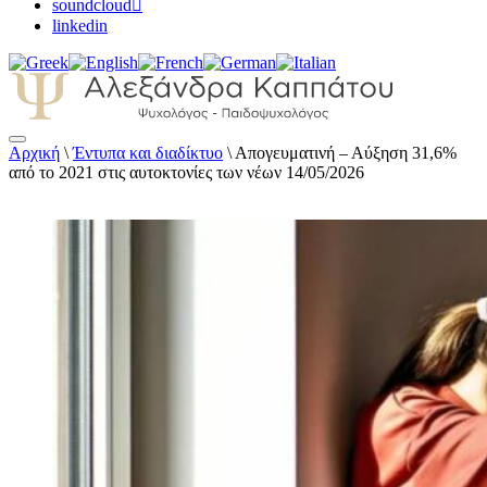
soundcloud
linkedin
Αρχική
\
Έντυπα και διαδίκτυο
\
Απογευματινή – Αύξηση 31,6%
Αλεξάνδρα Καππάτου Ψυχολόγος –
από το 2021 στις αυτοκτονίες των νέων 14/05/2026
Παιδοψυχολόγος