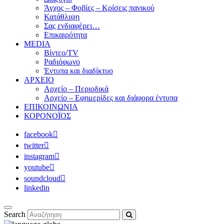
Άγχος – Φοβίες – Κρίσεις πανικού
Κατάθλιψη
Σας ενδιαφέρει…
Επικαιρότητα
MEDIA
Βίντεο/TV
Ραδιόφωνο
Έντυπα και διαδίκτυο
ΑΡΧΕΙΟ
Αρχείο – Περιοδικά
Αρχείο – Εφημερίδες και διάφορα έντυπα
ΕΠΙΚΟΙΝΩΝΙΑ
ΚΟΡΟΝΟΪΟΣ
facebook
twitter
instagram
youtube
soundcloud
linkedin
Search