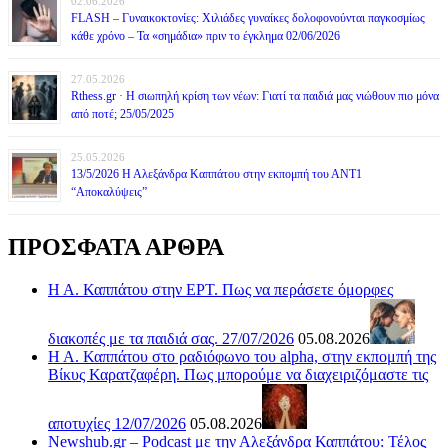
02.06.2026
FLASH – Γυναικοκτονίες: Χιλιάδες γυναίκες δολοφονούνται παγκοσμίως
κάθε χρόνο – Τα «σημάδια» πριν το έγκλημα 02/06/2026
27.05.2026
Rthess.gr · Η σιωπηλή κρίση των νέων: Γιατί τα παιδιά μας νιώθουν πιο μόνα
από ποτέ; 25/05/2025
25.05.2026
13/5/2026 Η Αλεξάνδρα Καππάτου στην εκπομπή του ΑΝΤ1
“Αποκαλύψεις”
ΠΡΟΣΦΑΤΑ ΑΡΘΡΑ
Η Α. Καππάτου στην ΕΡΤ. Πως να περάσετε όμορφες
διακοπές με τα παιδιά σας. 27/07/2026
05.08.2026
Η Α. Καππάτου στο ραδιόφωνο του alpha, στην εκπομπή της
Βίκυς Καρατζαφέρη. Πως μπορούμε να διαχειριζόμαστε τις
αποτυχίες 12/07/2026
05.08.2026
Newshub.gr – Podcast με την Αλεξάνδρα Καππάτου: Τέλος