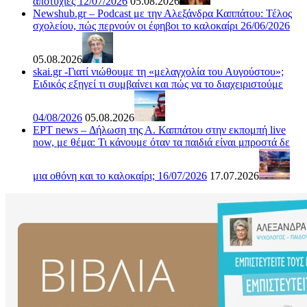
αποτυχίες 12/07/2026
05.08.2026
Newshub.gr – Podcast με την Αλεξάνδρα Καππάτου: Τέλος
σχολείου, πώς περνούν οι έφηβοι το καλοκαίρι 26/06/2026
05.08.2026
skai.gr -Γιατί νιώθουμε τη «μελαγχολία του Αυγούστου»;
Ειδικός εξηγεί τι συμβαίνει και πώς να το διαχειριστούμε
04/08/2026
05.08.2026
ΕΡΤ news – Δήλωση της Α. Καππάτου στην εκπομπή live
now, με θέμα: Τι κάνουμε όταν τα παιδιά είναι μπροστά δε
μια οθόνη και το καλοκαίρι; 16/07/2026
17.07.2026