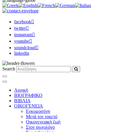
facebook
twitter
instagram
youtube
soundcloud
linkedin
Search
Αρχική
ΒΙΟΓΡΑΦΙΚΟ
ΒΙΒΛΙΑ
ΟΙΚΟΓΕΝΕΙΑ
Εγκυμοσύνη
Μετά τον τοκετό
Οικογενειακή ζωή
Στον ψυχολόγο