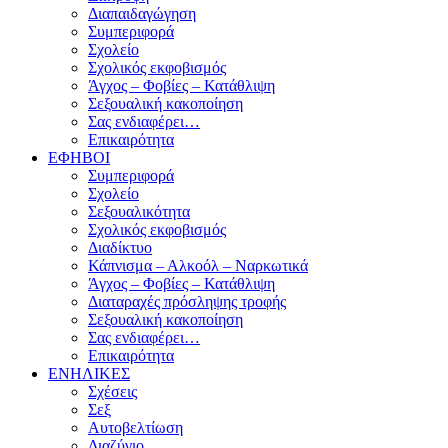
Διαπαιδαγώγηση
Συμπεριφορά
Σχολείο
Σχολικός εκφοβισμός
Άγχος – Φοβίες – Κατάθλιψη
Σεξουαλική κακοποίηση
Σας ενδιαφέρει…
Επικαιρότητα
ΕΦΗΒΟΙ
Συμπεριφορά
Σχολείο
Σεξουαλικότητα
Σχολικός εκφοβισμός
Διαδίκτυο
Κάπνισμα – Αλκοόλ – Ναρκωτικά
Άγχος – Φοβίες – Κατάθλιψη
Διαταραχές πρόσληψης τροφής
Σεξουαλική κακοποίηση
Σας ενδιαφέρει…
Επικαιρότητα
ΕΝΗΛΙΚΕΣ
Σχέσεις
Σεξ
Αυτοβελτίωση
Διαζύγιο