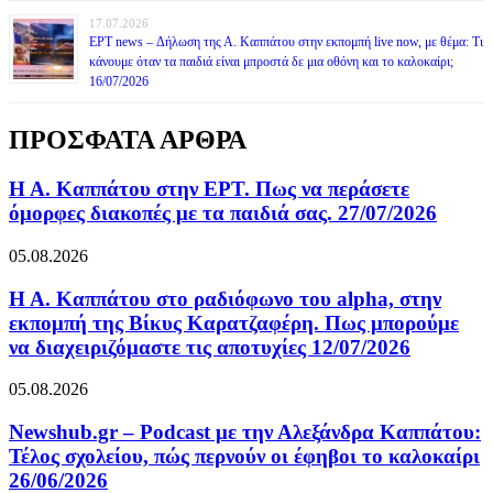
17.07.2026
ΕΡΤ news – Δήλωση της Α. Καππάτου στην εκπομπή live now, με θέμα: Τι
κάνουμε όταν τα παιδιά είναι μπροστά δε μια οθόνη και το καλοκαίρι;
16/07/2026
ΠΡΟΣΦΑΤΑ ΑΡΘΡΑ
Η Α. Καππάτου στην ΕΡΤ. Πως να περάσετε
όμορφες διακοπές με τα παιδιά σας. 27/07/2026
05.08.2026
Η Α. Καππάτου στο ραδιόφωνο του alpha, στην
εκπομπή της Βίκυς Καρατζαφέρη. Πως μπορούμε
να διαχειριζόμαστε τις αποτυχίες 12/07/2026
05.08.2026
Newshub.gr – Podcast με την Αλεξάνδρα Καππάτου:
Τέλος σχολείου, πώς περνούν οι έφηβοι το καλοκαίρι
26/06/2026