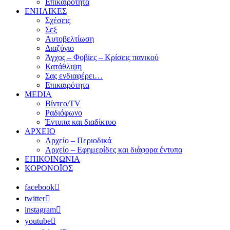
Επικαιρότητα
ΕΝΗΛΙΚΕΣ
Σχέσεις
Σεξ
Αυτοβελτίωση
Διαζύγιο
Άγχος – Φοβίες – Κρίσεις πανικού
Κατάθλιψη
Σας ενδιαφέρει…
Επικαιρότητα
MEDIA
Βίντεο/TV
Ραδιόφωνο
Έντυπα και διαδίκτυο
ΑΡΧΕΙΟ
Αρχείο – Περιοδικά
Αρχείο – Εφημερίδες και διάφορα έντυπα
ΕΠΙΚΟΙΝΩΝΙΑ
ΚΟΡΟΝΟΪΟΣ
facebook
twitter
instagram
youtube