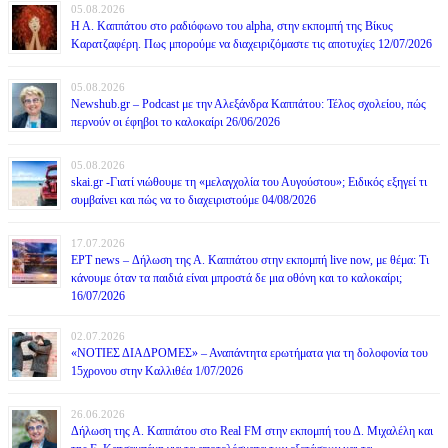
05.08.2026
Η Α. Καππάτου στο ραδιόφωνο του alpha, στην εκπομπή της Βίκυς
Καρατζαφέρη. Πως μπορούμε να διαχειριζόμαστε τις αποτυχίες 12/07/2026
05.08.2026
Newshub.gr – Podcast με την Αλεξάνδρα Καππάτου: Τέλος σχολείου, πώς
περνούν οι έφηβοι το καλοκαίρι 26/06/2026
05.08.2026
skai.gr -Γιατί νιώθουμε τη «μελαγχολία του Αυγούστου»; Ειδικός εξηγεί τι
συμβαίνει και πώς να το διαχειριστούμε 04/08/2026
17.07.2026
ΕΡΤ news – Δήλωση της Α. Καππάτου στην εκπομπή live now, με θέμα: Τι
κάνουμε όταν τα παιδιά είναι μπροστά δε μια οθόνη και το καλοκαίρι;
16/07/2026
02.07.2026
«ΝΟΤΙΕΣ ΔΙΑΔΡΟΜΕΣ» – Αναπάντητα ερωτήματα για τη δολοφονία του
15χρονου στην Καλλιθέα 1/07/2026
26.06.2026
Δήλωση της Α. Καππάτου στο Real FM στην εκπομπή του Δ. Μιχαλέλη και