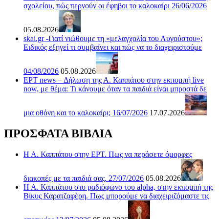
σχολείου, πώς περνούν οι έφηβοι το καλοκαίρι 26/06/2026
05.08.2026
skai.gr -Γιατί νιώθουμε τη «μελαγχολία του Αυγούστου»;
Ειδικός εξηγεί τι συμβαίνει και πώς να το διαχειριστούμε
04/08/2026
05.08.2026
ΕΡΤ news – Δήλωση της Α. Καππάτου στην εκπομπή live
now, με θέμα: Τι κάνουμε όταν τα παιδιά είναι μπροστά δε
μια οθόνη και το καλοκαίρι; 16/07/2026
17.07.2026
ΠΡΟΣΦΑΤΑ ΒΙΒΛΙΑ
Η Α. Καππάτου στην ΕΡΤ. Πως να περάσετε όμορφες
διακοπές με τα παιδιά σας. 27/07/2026
05.08.2026
Η Α. Καππάτου στο ραδιόφωνο του alpha, στην εκπομπή της
Βίκυς Καρατζαφέρη. Πως μπορούμε να διαχειριζόμαστε τις