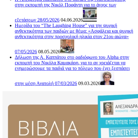
στην εκπομπή της Νικόλ Ποφάντη για το άγχος των
εξετάσεων 28/05/2026
04.06.2026
Ημερίδα του “The Laughing House” για την ψυχική
ανθεκτικότητα των παιδιών με θέμα: «Ασφάλεια και ψυχική
ανθεκτικότητα στην προσχολική ηλικία στον 21ου αιώνα»
07/05/2026
08.05.2026
Δήλωση της Α. Καππάτου στο ραδιόφωνο του Alpha στην
εκπομπή του Νικόλα Καμακάρη, για το αν χρειάζεται να
ενημερώσουμε τα παιδιά για το πόλεμο που έχει ξεσπάσει
στην μέση Ανατολή 07/03/2026
09.03.2026