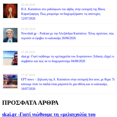
05.08.2026
Η Α. Καππάτου στο ραδιόφωνο του alpha, στην εκπομπή της Βίκυς
Καρατζαφέρη. Πως μπορούμε να διαχειριζόμαστε τις αποτυχίες
12/07/2026
05.08.2026
Newshub.gr – Podcast με την Αλεξάνδρα Καππάτου: Τέλος σχολείου, πώς
περνούν οι έφηβοι το καλοκαίρι 26/06/2026
05.08.2026
skai.gr -Γιατί νιώθουμε τη «μελαγχολία του Αυγούστου»; Ειδικός εξηγεί τι
συμβαίνει και πώς να το διαχειριστούμε 04/08/2026
17.07.2026
ΕΡΤ news – Δήλωση της Α. Καππάτου στην εκπομπή live now, με θέμα: Τι
κάνουμε όταν τα παιδιά είναι μπροστά δε μια οθόνη και το καλοκαίρι;
16/07/2026
ΠΡΟΣΦΑΤΑ ΑΡΘΡΑ
skai.gr -Γιατί νιώθουμε τη «μελαγχολία του