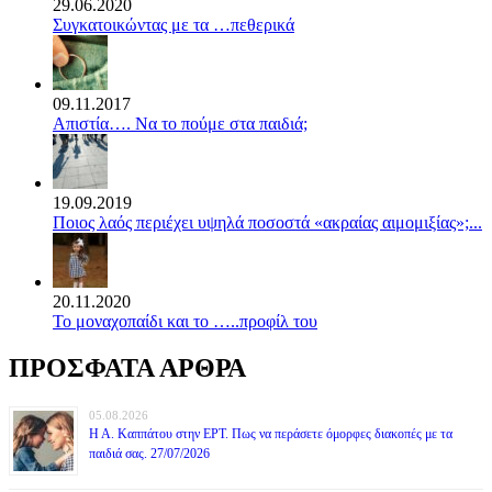
29.06.2020
Συγκατοικώντας με τα …πεθερικά
09.11.2017
Απιστία…. Να το πούμε στα παιδιά;
19.09.2019
Ποιος λαός περιέχει υψηλά ποσοστά «ακραίας αιμομιξίας»;...
20.11.2020
Το μοναχοπαίδι και το …..προφίλ του
ΠΡΟΣΦΑΤΑ ΑΡΘΡΑ
05.08.2026
Η Α. Καππάτου στην ΕΡΤ. Πως να περάσετε όμορφες διακοπές με τα
παιδιά σας. 27/07/2026