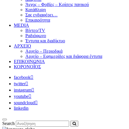
Άγχος – Φοβίες – Κρίσεις πανικού
Κατάθλιψη
Σας ενδιαφέρει…
Επικαιρότητα
MEDIA
Βίντεο/TV
Ραδιόφωνο
Έντυπα και διαδίκτυο
ΑΡΧΕΙΟ
Αρχείο – Περιοδικά
Αρχείο – Εφημερίδες και διάφορα έντυπα
ΕΠΙΚΟΙΝΩΝΙΑ
ΚΟΡΟΝΟΪΟΣ
facebook
twitter
instagram
youtube
soundcloud
linkedin
Search