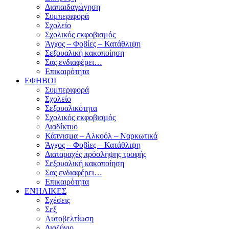
Διαπαιδαγώγηση
Συμπεριφορά
Σχολείο
Σχολικός εκφοβισμός
Άγχος – Φοβίες – Κατάθλιψη
Σεξουαλική κακοποίηση
Σας ενδιαφέρει…
Επικαιρότητα
ΕΦΗΒΟΙ
Συμπεριφορά
Σχολείο
Σεξουαλικότητα
Σχολικός εκφοβισμός
Διαδίκτυο
Κάπνισμα – Αλκοόλ – Ναρκωτικά
Άγχος – Φοβίες – Κατάθλιψη
Διαταραχές πρόσληψης τροφής
Σεξουαλική κακοποίηση
Σας ενδιαφέρει…
Επικαιρότητα
ΕΝΗΛΙΚΕΣ
Σχέσεις
Σεξ
Αυτοβελτίωση
Διαζύγιο