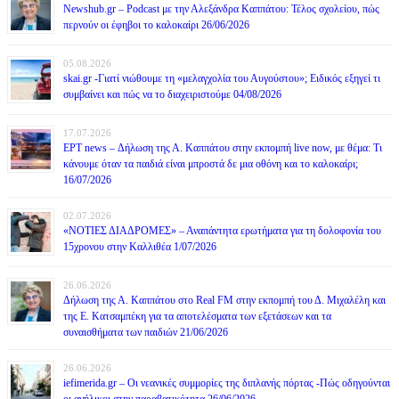
Newshub.gr – Podcast με την Αλεξάνδρα Καππάτου: Τέλος σχολείου, πώς
περνούν οι έφηβοι το καλοκαίρι 26/06/2026
05.08.2026
skai.gr -Γιατί νιώθουμε τη «μελαγχολία του Αυγούστου»; Ειδικός εξηγεί τι
συμβαίνει και πώς να το διαχειριστούμε 04/08/2026
17.07.2026
ΕΡΤ news – Δήλωση της Α. Καππάτου στην εκπομπή live now, με θέμα: Τι
κάνουμε όταν τα παιδιά είναι μπροστά δε μια οθόνη και το καλοκαίρι;
16/07/2026
02.07.2026
«ΝΟΤΙΕΣ ΔΙΑΔΡΟΜΕΣ» – Αναπάντητα ερωτήματα για τη δολοφονία του
15χρονου στην Καλλιθέα 1/07/2026
26.06.2026
Δήλωση της Α. Καππάτου στο Real FM στην εκπομπή του Δ. Μιχαλέλη και
της Ε. Κατσαμπέκη για τα αποτελέσματα των εξετάσεων και τα
συναισθήματα των παιδιών 21/06/2026
26.06.2026
iefimerida.gr – Οι νεανικές συμμορίες της διπλανής πόρτας -Πώς οδηγούνται
οι ανήλικοι στην παραβατικότητα 26/06/2026