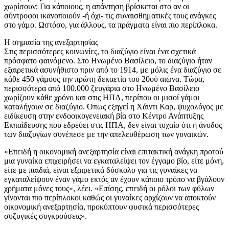
χωρίσουν; Για κάποιους, η απάντηση βρίσκεται στο αν οι
σύντροφοι ικανοποιούν -ή όχι- τις συναισθηματικές τους ανάγκες
στο γάμο. Ωστόσο, για άλλους, τα πράγματα είναι πιο περίπλοκα.
Η σημασία της ανεξαρτησίας
Στις περισσότερες κοινωνίες, το διαζύγιο είναι ένα σχετικά
πρόσφατο φαινόμενο. Στο Ηνωμένο Βασίλειο, το διαζύγιο ήταν
εξαιρετικά ασυνήθιστο πριν από το 1914, με μόλις ένα διαζύγιο σε
κάθε 450 γάμους την πρώτη δεκαετία του 20ού αιώνα. Τώρα,
περισσότερα από 100.000 ζευγάρια στο Ηνωμένο Βασίλειο
χωρίζουν κάθε χρόνο και στις ΗΠΑ, περίπου οι μισοί γάμοι
καταλήγουν σε διαζύγιο. Όπως εξηγεί η Χάιντι Καρ, ψυχολόγος με
ειδίκευση στην ενδοοικογενειακή βία στο Κέντρο Ανάπτυξης
Εκπαίδευσης που εδρεύει στις ΗΠΑ, δεν είναι τυχαίο ότι η άνοδος
των διαζυγίων συνέπεσε με την απελευθέρωση των γυναικών.
«Επειδή η οικονομική ανεξαρτησία είναι επιτακτική ανάγκη προτού
μια γυναίκα επιχειρήσει να εγκαταλείψει τον έγγαμο βίο, είτε μόνη,
είτε με παιδιά, είναι εξαιρετικά δύσκολο για τις γυναίκες να
εγκαταλείψουν έναν γάμο εκτός αν έχουν κάποιο τρόπο να βγάλουν
χρήματα μόνες τους», λέει. «Επίσης, επειδή οι ρόλοι των φύλων
γίνονται πιο περίπλοκοι καθώς οι γυναίκες αρχίζουν να αποκτούν
οικονομική ανεξαρτησία, προκύπτουν φυσικά περισσότερες
συζυγικές συγκρούσεις».