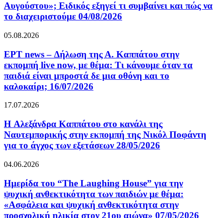
Αυγούστου»; Ειδικός εξηγεί τι συμβαίνει και πώς να
το διαχειριστούμε 04/08/2026
05.08.2026
ΕΡΤ news – Δήλωση της Α. Καππάτου στην
εκπομπή live now, με θέμα: Τι κάνουμε όταν τα
παιδιά είναι μπροστά δε μια οθόνη και το
καλοκαίρι; 16/07/2026
17.07.2026
H Αλεξάνδρα Καππάτου στο κανάλι της
Ναυτεμπορικής στην εκπομπή της Νικόλ Ποφάντη
για το άγχος των εξετάσεων 28/05/2026
04.06.2026
Ημερίδα του “The Laughing House” για την
ψυχική ανθεκτικότητα των παιδιών με θέμα:
«Ασφάλεια και ψυχική ανθεκτικότητα στην
προσχολική ηλικία στον 21ου αιώνα» 07/05/2026