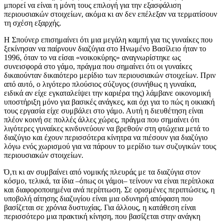
μπορεί να είναι η μόνη τους επιλογή για την εξασφάλιση
περιουσιακών στοιχείων, ακόμα κι αν δεν επέλεξαν να τερματίσουν
τη σχέση εξαρχής.
Η Σπούνερ επισημαίνει ότι μια μεγάλη καμπή για τις γυναίκες που
ξεκίνησαν να παίρνουν διαζύγια στο Ηνωμένο Βασίλειο ήταν το
1996, όταν το να είσαι «νοικοκύρης» αναγνωρίστηκε ως
συνεισφορά στο γάμο, πράγμα που σημαίνει ότι οι γυναίκες
δικαιούνταν δικαιότερο μερίδιο των περιουσιακών στοιχείων. Πριν
από αυτό, ο λιγότερο πλούσιος σύζυγος (συνήθως η γυναίκα,
ειδικά αν είχε εγκαταλείψει την καριέρα της) λάμβανε οικονομική
υποστήριξη μόνο για βασικές ανάγκες, και όχι για το πώς η οικιακή
τους εργασία είχε συμβάλει στο γάμο. Αυτή η διευθέτηση είναι
πλέον κοινή σε πολλές άλλες χώρες, πράγμα που σημαίνει ότι
λιγότερες γυναίκες κινδυνεύουν να βρεθούν στη φτώχεια μετά το
διαζύγιο και έχουν περισσότερα κίνητρα να πιέσουν για διαζύγιο
λόγω ενός χωρισμού για να πάρουν το μερίδιο των συζυγικών τους
περιουσιακών στοιχείων.
Ό,τι κι αν συμβαίνει από νομικής πλευράς με τα διαζύγια στον
κόσμο, τελικά, τα ίδια –όπως οι γάμοι– τείνουν να είναι περίπλοκα
και διαφοροποιημένα ανά περίπτωση. Σε ορισμένες περιπτώσεις, η
υποβολή αίτησης διαζυγίου είναι μια οδυνηρή απόφαση που
βασίζεται σε χρόνια δυστυχίας. Για άλλους, η κατάθεση είναι
περισσότερο μια πρακτική κίνηση, που βασίζεται στην ανάγκη