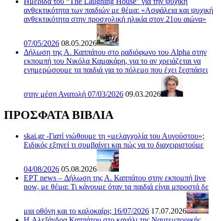
Ημερίδα του “The Laughing House” για την ψυχική
ανθεκτικότητα των παιδιών με θέμα: «Ασφάλεια και ψυχική
ανθεκτικότητα στην προσχολική ηλικία στον 21ου αιώνα»
07/05/2026
08.05.2026
Δήλωση της Α. Καππάτου στο ραδιόφωνο του Alpha στην
εκπομπή του Νικόλα Καμακάρη, για το αν χρειάζεται να
ενημερώσουμε τα παιδιά για το πόλεμο που έχει ξεσπάσει
στην μέση Ανατολή 07/03/2026
09.03.2026
ΠΡΟΣΦΑΤΑ ΒΙΒΛΙΑ
skai.gr -Γιατί νιώθουμε τη «μελαγχολία του Αυγούστου»;
Ειδικός εξηγεί τι συμβαίνει και πώς να το διαχειριστούμε
04/08/2026
05.08.2026
ΕΡΤ news – Δήλωση της Α. Καππάτου στην εκπομπή live
now, με θέμα: Τι κάνουμε όταν τα παιδιά είναι μπροστά δε
μια οθόνη και το καλοκαίρι; 16/07/2026
17.07.2026
H Αλεξάνδρα Καππάτου στο κανάλι της Ναυτεμπορικής