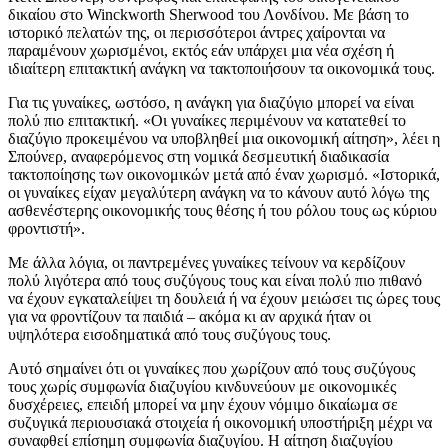
δικαίου στο Winckworth Sherwood του Λονδίνου. Με βάση το
ιστορικό πελατών της, οι περισσότεροι άντρες χαίρονται να
παραμένουν χωρισμένοι, εκτός εάν υπάρχει μια νέα σχέση ή
ιδιαίτερη επιτακτική ανάγκη να τακτοποιήσουν τα οικονομικά τους.
Για τις γυναίκες, ωστόσο, η ανάγκη για διαζύγιο μπορεί να είναι
πολύ πιο επιτακτική. «Οι γυναίκες περιμένουν να κατατεθεί το
διαζύγιο προκειμένου να υποβληθεί μια οικονομική αίτηση», λέει η
Σπούνερ, αναφερόμενος στη νομικά δεσμευτική διαδικασία
τακτοποίησης των οικονομικών μετά από έναν χωρισμό. «Ιστορικά,
οι γυναίκες είχαν μεγαλύτερη ανάγκη να το κάνουν αυτό λόγω της
ασθενέστερης οικονομικής τους θέσης ή του ρόλου τους ως κύριου
φροντιστή».
Με άλλα λόγια, οι παντρεμένες γυναίκες τείνουν να κερδίζουν
πολύ λιγότερα από τους συζύγους τους και είναι πολύ πιο πιθανό
να έχουν εγκαταλείψει τη δουλειά ή να έχουν μειώσει τις ώρες τους
για να φροντίζουν τα παιδιά – ακόμα κι αν αρχικά ήταν οι
υψηλότερα εισοδηματικά από τους συζύγους τους.
Αυτό σημαίνει ότι οι γυναίκες που χωρίζουν από τους συζύγους
τους χωρίς συμφωνία διαζυγίου κινδυνεύουν με οικονομικές
δυσχέρειες, επειδή μπορεί να μην έχουν νόμιμο δικαίωμα σε
συζυγικά περιουσιακά στοιχεία ή οικονομική υποστήριξη μέχρι να
συναφθεί επίσημη συμφωνία διαζυγίου. Η αίτηση διαζυγίου