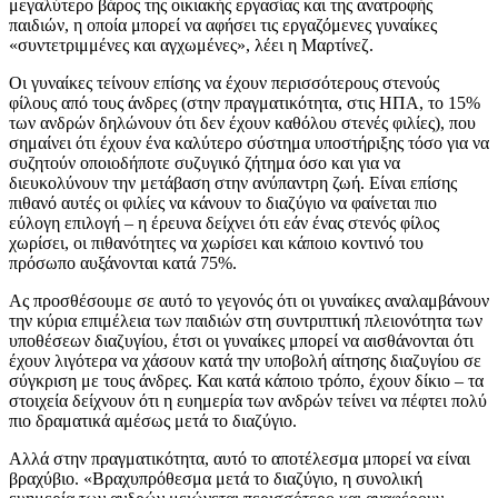
μεγαλύτερο βάρος της οικιακής εργασίας και της ανατροφής
παιδιών, η οποία μπορεί να αφήσει τις εργαζόμενες γυναίκες
«συντετριμμένες και αγχωμένες», λέει η Μαρτίνεζ.
Οι γυναίκες τείνουν επίσης να έχουν περισσότερους στενούς
φίλους από τους άνδρες (στην πραγματικότητα, στις ΗΠΑ, το 15%
των ανδρών δηλώνουν ότι δεν έχουν καθόλου στενές φιλίες), που
σημαίνει ότι έχουν ένα καλύτερο σύστημα υποστήριξης τόσο για να
συζητούν οποιοδήποτε συζυγικό ζήτημα όσο και για να
διευκολύνουν την μετάβαση στην ανύπαντρη ζωή. Είναι επίσης
πιθανό αυτές οι φιλίες να κάνουν το διαζύγιο να φαίνεται πιο
εύλογη επιλογή – η έρευνα δείχνει ότι εάν ένας στενός φίλος
χωρίσει, οι πιθανότητες να χωρίσει και κάποιο κοντινό του
πρόσωπο αυξάνονται κατά 75%.
Ας προσθέσουμε σε αυτό το γεγονός ότι οι γυναίκες αναλαμβάνουν
την κύρια επιμέλεια των παιδιών στη συντριπτική πλειονότητα των
υποθέσεων διαζυγίου, έτσι οι γυναίκες μπορεί να αισθάνονται ότι
έχουν λιγότερα να χάσουν κατά την υποβολή αίτησης διαζυγίου σε
σύγκριση με τους άνδρες. Και κατά κάποιο τρόπο, έχουν δίκιο – τα
στοιχεία δείχνουν ότι η ευημερία των ανδρών τείνει να πέφτει πολύ
πιο δραματικά αμέσως μετά το διαζύγιο.
Αλλά στην πραγματικότητα, αυτό το αποτέλεσμα μπορεί να είναι
βραχύβιο. «Βραχυπρόθεσμα μετά το διαζύγιο, η συνολική