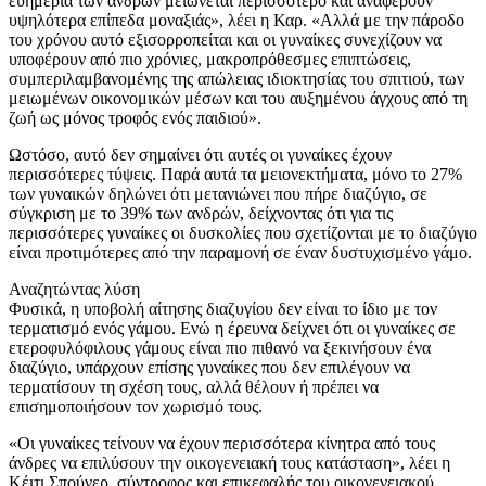
ευημερία των ανδρών μειώνεται περισσότερο και αναφέρουν
υψηλότερα επίπεδα μοναξιάς», λέει η Καρ. «Αλλά με την πάροδο
του χρόνου αυτό εξισορροπείται και οι γυναίκες συνεχίζουν να
υποφέρουν από πιο χρόνιες, μακροπρόθεσμες επιπτώσεις,
συμπεριλαμβανομένης της απώλειας ιδιοκτησίας του σπιτιού, των
μειωμένων οικονομικών μέσων και του αυξημένου άγχους από τη
ζωή ως μόνος τροφός ενός παιδιού».
Ωστόσο, αυτό δεν σημαίνει ότι αυτές οι γυναίκες έχουν
περισσότερες τύψεις. Παρά αυτά τα μειονεκτήματα, μόνο το 27%
των γυναικών δηλώνει ότι μετανιώνει που πήρε διαζύγιο, σε
σύγκριση με το 39% των ανδρών, δείχνοντας ότι για τις
περισσότερες γυναίκες οι δυσκολίες που σχετίζονται με το διαζύγιο
είναι προτιμότερες από την παραμονή σε έναν δυστυχισμένο γάμο.
Αναζητώντας λύση
Φυσικά, η υποβολή αίτησης διαζυγίου δεν είναι το ίδιο με τον
τερματισμό ενός γάμου. Ενώ η έρευνα δείχνει ότι οι γυναίκες σε
ετεροφυλόφιλους γάμους είναι πιο πιθανό να ξεκινήσουν ένα
διαζύγιο, υπάρχουν επίσης γυναίκες που δεν επιλέγουν να
τερματίσουν τη σχέση τους, αλλά θέλουν ή πρέπει να
επισημοποιήσουν τον χωρισμό τους.
«Οι γυναίκες τείνουν να έχουν περισσότερα κίνητρα από τους
άνδρες να επιλύσουν την οικογενειακή τους κατάσταση», λέει η
Κέιτι Σπούνερ, σύντροφος και επικεφαλής του οικογενειακού