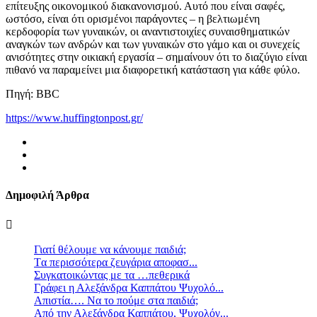
επίτευξης οικονομικού διακανονισμού. Αυτό που είναι σαφές,
ωστόσο, είναι ότι ορισμένοι παράγοντες – η βελτιωμένη
κερδοφορία των γυναικών, οι αναντιστοιχίες συναισθηματικών
αναγκών των ανδρών και των γυναικών στο γάμο και οι συνεχείς
ανισότητες στην οικιακή εργασία – σημαίνουν ότι το διαζύγιο είναι
πιθανό να παραμείνει μια διαφορετική κατάσταση για κάθε φύλο.
Πηγή: BBC
https://www.huffingtonpost.gr/
Δημοφιλή Άρθρα
Γιατί θέλουμε να κάνουμε παιδιά;
Tα περισσότερα ζευγάρια αποφασ...
Συγκατοικώντας με τα …πεθερικά
Γράφει η Αλεξάνδρα Καππάτου Ψυχολό...
Απιστία…. Να το πούμε στα παιδιά;
Από την Αλεξάνδρα Καππάτου, Ψυχολόγ...