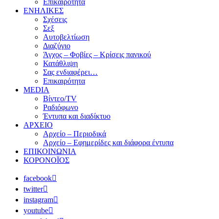
Επικαιρότητα
ΕΝΗΛΙΚΕΣ
Σχέσεις
Σεξ
Αυτοβελτίωση
Διαζύγιο
Άγχος – Φοβίες – Κρίσεις πανικού
Κατάθλιψη
Σας ενδιαφέρει…
Επικαιρότητα
MEDIA
Βίντεο/TV
Ραδιόφωνο
Έντυπα και διαδίκτυο
ΑΡΧΕΙΟ
Αρχείο – Περιοδικά
Αρχείο – Εφημερίδες και διάφορα έντυπα
ΕΠΙΚΟΙΝΩΝΙΑ
ΚΟΡΟΝΟΪΟΣ
facebook
twitter
instagram
youtube