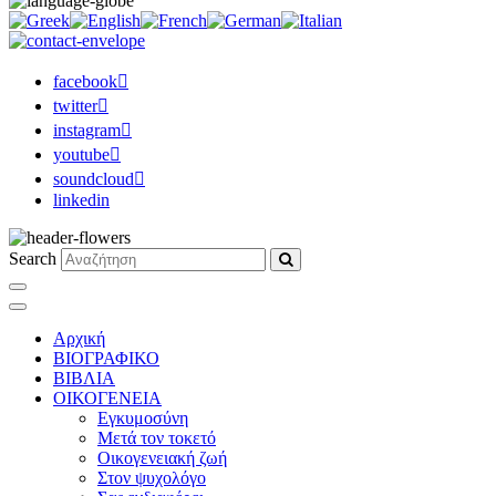
facebook
twitter
instagram
youtube
soundcloud
linkedin
Search
Αρχική
ΒΙΟΓΡΑΦΙΚΟ
ΒΙΒΛΙΑ
ΟΙΚΟΓΕΝΕΙΑ
Εγκυμοσύνη
Μετά τον τοκετό
Οικογενειακή ζωή
Στον ψυχολόγο