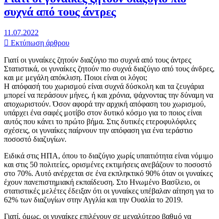
συχνά από τους άντρες
11.07.2022
Εκτύπωση άρθρου
Γιατί οι γυναίκες ζητούν διαζύγιο πιο συχνά από τους άντρες
Στατιστικά, οι γυναίκες ζητούν πιο συχνά διαζύγιο από τους άνδρες,
και με μεγάλη απόκλιση. Ποιοι είναι οι λόγοι;
Η απόφασή του χωρισμού είναι συχνά δύσκολη και τα ζευγάρια
μπορεί να περάσουν μήνες, ή και χρόνια, ψάχνοντας την δύναμη να
αποχωριστούν. Όσον αφορά την αρχική απόφαση του χωρισμού,
υπάρχει ένα σαφές μοτίβο στον δυτικό κόσμο για το ποιος είναι
αυτός που κάνει το πρώτο βήμα. Στις δυτικές ετεροφυλόφιλες
σχέσεις, οι γυναίκες παίρνουν την απόφαση για ένα τεράστιο
ποσοστό διαζυγίων.
Ειδικά στις ΗΠΑ, όπου το διαζύγιο χωρίς υπαιτιότητα είναι νόμιμο
και στις 50 πολιτείες, ορισμένες εκτιμήσεις ανεβάζουν το ποσοστό
στο 70%. Αυτό ανέρχεται σε ένα εκπληκτικό 90% όταν οι γυναίκες
έχουν πανεπιστημιακή εκπαίδευση. Στο Ηνωμένο Βασίλειο, οι
στατιστικές μελέτες έδειξαν ότι οι γυναίκες υπέβαλαν αίτηση για το
62% των διαζυγίων στην Αγγλία και την Ουαλία το 2019.
Γιατί, όμως, οι γυναίκες επιλέγουν σε μεγαλύτερο βαθμό να