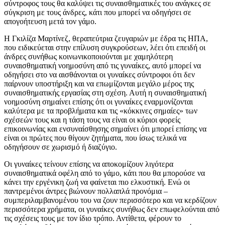
σύντροφος τους θα καλύψει τις συναισθηματικές του ανάγκες σε
σύγκριση με τους άνδρες, κάτι που μπορεί να οδηγήσει σε
απογοήτευση μετά τον γάμο.
Η Γκιλίζα Μαρτίνεζ, θεραπεύτρια ζευγαριών με έδρα τις ΗΠΑ,
που ειδικεύεται στην επίλυση συγκρούσεων, λέει ότι επειδή οι
άνδρες συνήθως κοινωνικοποιούνται με χαμηλότερη
συναισθηματική νοημοσύνη από τις γυναίκες, αυτό μπορεί να
οδηγήσει στο να αισθάνονται οι γυναίκες σύντροφοι ότι δεν
παίρνουν υποστήριξη και να επωμίζονται μεγάλο μέρος της
συναισθηματικής εργασίας στη σχέση. Αυτή η συναισθηματική
νοημοσύνη σημαίνει επίσης ότι οι γυναίκες εναρμονίζονται
καλύτερα με τα προβλήματα και τις «κόκκινες σημαίες» των
σχέσεών τους και η τάση τους να είναι οι κύριοι φορείς
επικοινωνίας και ενσυναίσθησης σημαίνει ότι μπορεί επίσης να
είναι οι πρώτες που θίγουν ζητήματα, που ίσως τελικά να
οδηγήσουν σε χωρισμό ή διαζύγιο.
Οι γυναίκες τείνουν επίσης να αποκομίζουν λιγότερα
συναισθηματικά οφέλη από το γάμο, κάτι που θα μπορούσε να
κάνει την εργένικη ζωή να φαίνεται πιο ελκυστική. Ενώ οι
παντρεμένοι άντρες βιώνουν πολλαπλά προνόμια –
συμπεριλαμβανομένου του να ζουν περισσότερο και να κερδίζουν
περισσότερα χρήματα, οι γυναίκες συνήθως δεν επωφελούνται από
τις σχέσεις τους με τον ίδιο τρόπο. Αντίθετα, φέρουν το