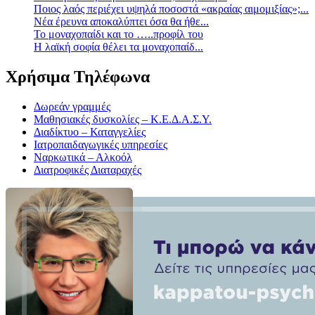
Ποιος λαός περιέχει υψηλά ποσοστά «ακραίας αιμομιξίας»;...
Νέα έρευνα αποκαλύπτει όσα θα ήθε...
Το μοναχοπαίδι και το …..προφίλ του
Η λαϊκή σοφία θέλει τα μοναχοπαίδ...
Χρήσιμα Τηλέφωνα
Δωρεάν γραμμές
Μαθησιακές δυσκολίες – Κ.Ε.Δ.Α.Σ.Υ.
Διαδίκτυο – Καταγγελίες
Ιατροπαιδαγωγικές υπηρεσίες
Ναρκωτικά – Αλκοόλ
Διατροφικές Διαταραχές