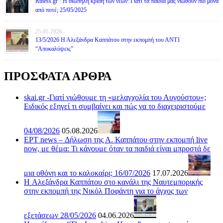
Rthess.gr · Η σιωπηλή κρίση των νέων: Γιατί τα παιδιά μας νιώθουν πιο μόνα
από ποτέ; 25/05/2025
25.05.2026
13/5/2026 Η Αλεξάνδρα Καππάτου στην εκπομπή του ΑΝΤ1
“Αποκαλύψεις”
ΠΡΟΣΦΑΤΑ ΑΡΘΡΑ
skai.gr -Γιατί νιώθουμε τη «μελαγχολία του Αυγούστου»;
Ειδικός εξηγεί τι συμβαίνει και πώς να το διαχειριστούμε
04/08/2026
05.08.2026
ΕΡΤ news – Δήλωση της Α. Καππάτου στην εκπομπή live
now, με θέμα: Τι κάνουμε όταν τα παιδιά είναι μπροστά δε
μια οθόνη και το καλοκαίρι; 16/07/2026
17.07.2026
H Αλεξάνδρα Καππάτου στο κανάλι της Ναυτεμπορικής
στην εκπομπή της Νικόλ Ποφάντη για το άγχος των
εξετάσεων 28/05/2026
04.06.2026