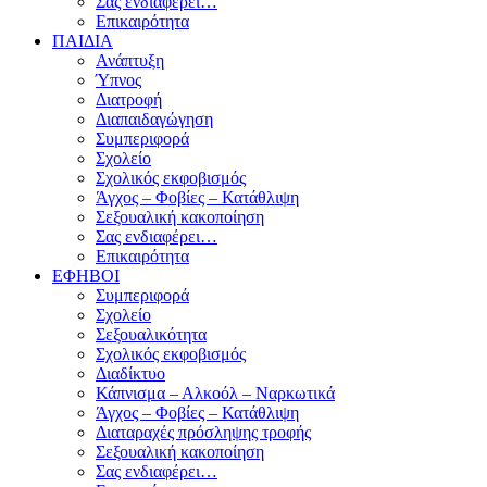
Σας ενδιαφέρει…
Επικαιρότητα
ΠΑΙΔΙΑ
Ανάπτυξη
Ύπνος
Διατροφή
Διαπαιδαγώγηση
Συμπεριφορά
Σχολείο
Σχολικός εκφοβισμός
Άγχος – Φοβίες – Κατάθλιψη
Σεξουαλική κακοποίηση
Σας ενδιαφέρει…
Επικαιρότητα
ΕΦΗΒΟΙ
Συμπεριφορά
Σχολείο
Σεξουαλικότητα
Σχολικός εκφοβισμός
Διαδίκτυο
Κάπνισμα – Αλκοόλ – Ναρκωτικά
Άγχος – Φοβίες – Κατάθλιψη
Διαταραχές πρόσληψης τροφής
Σεξουαλική κακοποίηση
Σας ενδιαφέρει…