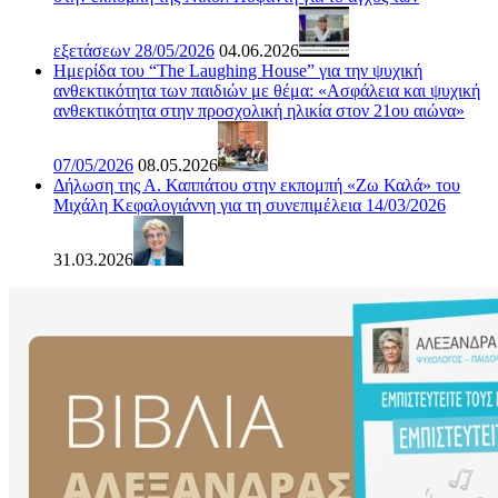
εξετάσεων 28/05/2026
04.06.2026
Ημερίδα του “The Laughing House” για την ψυχική
ανθεκτικότητα των παιδιών με θέμα: «Ασφάλεια και ψυχική
ανθεκτικότητα στην προσχολική ηλικία στον 21ου αιώνα»
07/05/2026
08.05.2026
Δήλωση της Α. Καππάτου στην εκπομπή «Ζω Καλά» του
Μιχάλη Κεφαλογιάννη για τη συνεπιμέλεια 14/03/2026
31.03.2026