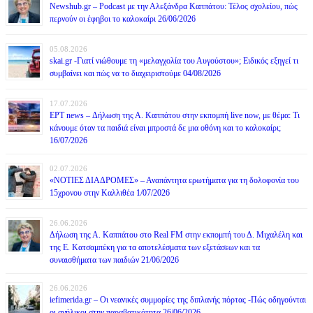
Newshub.gr – Podcast με την Αλεξάνδρα Καππάτου: Τέλος σχολείου, πώς
περνούν οι έφηβοι το καλοκαίρι 26/06/2026
05.08.2026
skai.gr -Γιατί νιώθουμε τη «μελαγχολία του Αυγούστου»; Ειδικός εξηγεί τι
συμβαίνει και πώς να το διαχειριστούμε 04/08/2026
17.07.2026
ΕΡΤ news – Δήλωση της Α. Καππάτου στην εκπομπή live now, με θέμα: Τι
κάνουμε όταν τα παιδιά είναι μπροστά δε μια οθόνη και το καλοκαίρι;
16/07/2026
02.07.2026
«ΝΟΤΙΕΣ ΔΙΑΔΡΟΜΕΣ» – Αναπάντητα ερωτήματα για τη δολοφονία του
15χρονου στην Καλλιθέα 1/07/2026
26.06.2026
Δήλωση της Α. Καππάτου στο Real FM στην εκπομπή του Δ. Μιχαλέλη και
της Ε. Κατσαμπέκη για τα αποτελέσματα των εξετάσεων και τα
συναισθήματα των παιδιών 21/06/2026
26.06.2026
iefimerida.gr – Οι νεανικές συμμορίες της διπλανής πόρτας -Πώς οδηγούνται
οι ανήλικοι στην παραβατικότητα 26/06/2026