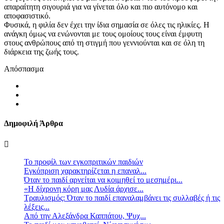
απαραίτητη σιγουριά για να γίνεται όλο και πιο αυτόνομο και
αποφασιστικό.
Φυσικά, η φιλία δεν έχει την ίδια σημασία σε όλες τις ηλικίες. H
ανάγκη όμως να ενώνονται με τους ομοίους τους είναι έμφυτη
στους ανθρώπους από τη στιγμή που γεννιούνται και σε όλη τη
διάρκεια της ζωής τους.
Απόσπασμα
Δημοφιλή Άρθρα
Το προφίλ των εγκοπριτικών παιδιών
Eγκόπριση χαρακτηρίζεται η επαναλ...
Όταν το παιδί αρνείται να κοιμηθεί το μεσημέρι...
«Η δίχρονη κόρη μας Λυδία άρχισε...
Τραυλισμός: Όταν το παιδί επαναλαμβάνει τις συλλαβές ή τις
λέξεις...
Από την Αλεξάνδρα Καππάτου, Ψυχ...