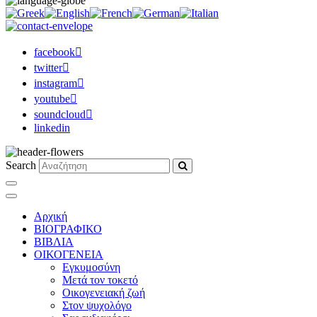
facebook
twitter
instagram
youtube
soundcloud
linkedin
Search
Αρχική
ΒΙΟΓΡΑΦΙΚΟ
ΒΙΒΛΙΑ
ΟΙΚΟΓΕΝΕΙΑ
Εγκυμοσύνη
Μετά τον τοκετό
Οικογενειακή ζωή
Στον ψυχολόγο