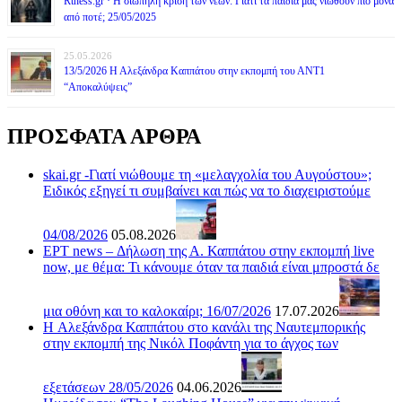
Rthess.gr · Η σιωπηλή κρίση των νέων: Γιατί τα παιδιά μας νιώθουν πιο μόνα
από ποτέ; 25/05/2025
25.05.2026
13/5/2026 Η Αλεξάνδρα Καππάτου στην εκπομπή του ΑΝΤ1
“Αποκαλύψεις”
ΠΡΟΣΦΑΤΑ ΑΡΘΡΑ
skai.gr -Γιατί νιώθουμε τη «μελαγχολία του Αυγούστου»;
Ειδικός εξηγεί τι συμβαίνει και πώς να το διαχειριστούμε
04/08/2026
05.08.2026
ΕΡΤ news – Δήλωση της Α. Καππάτου στην εκπομπή live
now, με θέμα: Τι κάνουμε όταν τα παιδιά είναι μπροστά δε
μια οθόνη και το καλοκαίρι; 16/07/2026
17.07.2026
H Αλεξάνδρα Καππάτου στο κανάλι της Ναυτεμπορικής
στην εκπομπή της Νικόλ Ποφάντη για το άγχος των
εξετάσεων 28/05/2026
04.06.2026