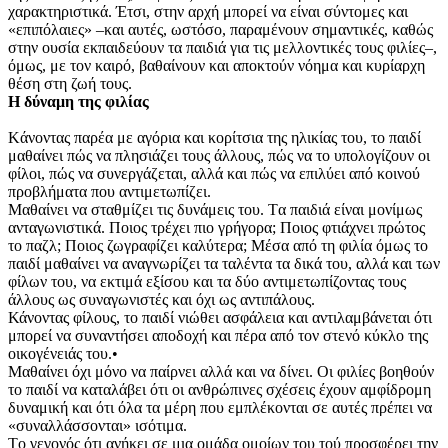
χαρακτηριστικά. Έτσι, στην αρχή μπορεί να είναι σύντομες και
«επιπόλαιες» –και αυτές, ωστόσο, παραμένουν σημαντικές, καθώς
στην ουσία εκπαιδεύουν τα παιδιά για τις μελλοντικές τους φιλίες–,
όμως, με τον καιρό, βαθαίνουν και αποκτούν νόημα και κυρίαρχη
θέση στη ζωή τους.
Η δύναμη της φιλίας
Kάνοντας παρέα με αγόρια και κορίτσια της ηλικίας του, το παιδί
μαθαίνει πώς να πλησιάζει τους άλλους, πώς να το υπολογίζουν οι
φίλοι, πώς να συνεργάζεται, αλλά και πώς να επιλύει από κοινού
προβλήματα που αντιμετωπίζει.
Mαθαίνει να σταθμίζει τις δυνάμεις του. Tα παιδιά είναι μονίμως
ανταγωνιστικά. Ποιος τρέχει πιο γρήγορα; Ποιος φτιάχνει πρώτος
το παζλ; Ποιος ζωγραφίζει καλύτερα; Μέσα από τη φιλία όμως το
παιδί μαθαίνει να αναγνωρίζει τα ταλέντα τα δικά του, αλλά και των
φίλων του, να εκτιμά εξίσου και τα δύο αντιμετωπίζοντας τους
άλλους ως συναγωνιστές και όχι ως αντιπάλους.
Κάνοντας φίλους, το παιδί νιώθει ασφάλεια και αντιλαμβάνεται ότι
μπορεί να συναντήσει αποδοχή και πέρα από τον στενό κύκλο της
οικογένειάς του.•
Μαθαίνει όχι μόνο να παίρνει αλλά και να δίνει. Οι φιλίες βοηθούν
το παιδί να καταλάβει ότι οι ανθρώπινες σχέσεις έχουν αμφίδρομη
δυναμική και ότι όλα τα μέρη που εμπλέκονται σε αυτές πρέπει να
«συναλλάσσονται» ισότιμα.
Tο γεγονός ότι ανήκει σε μια ομάδα ομοίων του τού προσφέρει την