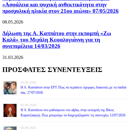
«Ασφάλεια και ψυχική ανθεκτικότητα στην
προσχολική ηλικία στον 21ου αιώνα» 07/05/2026
08.05.2026
Δήλωση της Α. Καππάτου στην εκπομπή «Ζω
Καλά» του Μιχάλη Κεφαλογιάννη για τη
συνεπιμέλεια 14/03/2026
31.03.2026
ΠΡΟΣΦΑΤΕΣ ΣΥΝΕΝΤΕΥΞΕΙΣ
05.08.2026
Η Α. Καππάτου στην ΕΡΤ. Πως να περάσετε όμορφες διακοπές με τα παιδιά
σας. 27/07/2026
05.08.2026
Η Α. Καππάτου στο ραδιόφωνο του alpha, στην εκπομπή της Βίκυς
Καρατζαφέρη. Πως μπορούμε να διαχειριζόμαστε τις αποτυχίες 12/07/2026
05.08.2026