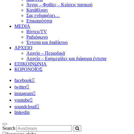
Άγχος – Φοβίες – Κρίσεις πανικού
Κατάθλιψη
Σας ενδιαφέρει…
Επικαιρότητα
MEDIA
Βίντεο/TV
Ραδιόφωνο
Έντυπα και διαδίκτυο
ΑΡΧΕΙΟ
Αρχείο – Περιοδικά
Αρχείο – Εφημερίδες και διάφορα έντυπα
ΕΠΙΚΟΙΝΩΝΙΑ
ΚΟΡΟΝΟΪΟΣ
facebook
twitter
instagram
youtube
soundcloud
linkedin
Search