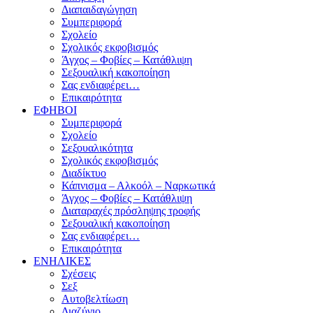
Διαπαιδαγώγηση
Συμπεριφορά
Σχολείο
Σχολικός εκφοβισμός
Άγχος – Φοβίες – Κατάθλιψη
Σεξουαλική κακοποίηση
Σας ενδιαφέρει…
Επικαιρότητα
ΕΦΗΒΟΙ
Συμπεριφορά
Σχολείο
Σεξουαλικότητα
Σχολικός εκφοβισμός
Διαδίκτυο
Κάπνισμα – Αλκοόλ – Ναρκωτικά
Άγχος – Φοβίες – Κατάθλιψη
Διαταραχές πρόσληψης τροφής
Σεξουαλική κακοποίηση
Σας ενδιαφέρει…
Επικαιρότητα
ΕΝΗΛΙΚΕΣ
Σχέσεις
Σεξ
Αυτοβελτίωση
Διαζύγιο