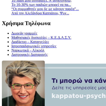
Το παιδί μου υπνοβατεί. Ν΄ανησυχήσω;
Το 10-30% των παιδιών μπορεί να πα...
“Οι συμμαθητές μου δε με κάνουν παρέα”...
Από την Αλεξάνδρα Καππάτου, Ψυχ...
Χρήσιμα Τηλέφωνα
Δωρεάν γραμμές
Μαθησιακές δυσκολίες – Κ.Ε.Δ.Α.Σ.Υ.
Διαδίκτυο – Καταγγελίες
Ιατροπαιδαγωγικές υπηρεσίες
Ναρκωτικά – Αλκοόλ
Διατροφικές Διαταραχές