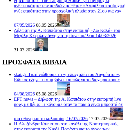
Ημερίδα του “The Laughing House” για την ψυχική
ανθεκτικότητα των παιδιών με θέμα: «Ασφάλεια και ψυχική
ανθεκτικότητα στην προσχολική ηλικία στον 21ου αιώνα»
07/05/2026
08.05.2026
Δήλωση της Α. Καππάτου στην εκπομπή «Ζω Καλά» του
Μιχάλη Κεφαλογιάννη για τη συνεπιμέλεια 14/03/2026
31.03.2026
ΠΡΟΣΦΑΤΑ ΒΙΒΛΙΑ
skai.gr -Γιατί νιώθουμε τη «μελαγχολία του Αυγούστου»;
Ειδικός εξηγεί τι συμβαίνει και πώς να το διαχειριστούμε
04/08/2026
05.08.2026
ΕΡΤ news – Δήλωση της Α. Καππάτου στην εκπομπή live
now, με θέμα: Τι κάνουμε όταν τα παιδιά είναι μπροστά δε
μια οθόνη και το καλοκαίρι; 16/07/2026
17.07.2026
H Αλεξάνδρα Καππάτου στο κανάλι της Ναυτεμπορικής
στην εκπομπή της Νικόλ Ποφάντη για το άγχος των