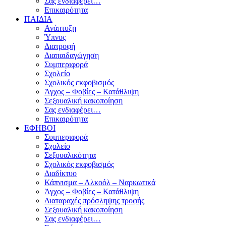
Σας ενδιαφέρει…
Επικαιρότητα
ΠΑΙΔΙΑ
Ανάπτυξη
Ύπνος
Διατροφή
Διαπαιδαγώγηση
Συμπεριφορά
Σχολείο
Σχολικός εκφοβισμός
Άγχος – Φοβίες – Κατάθλιψη
Σεξουαλική κακοποίηση
Σας ενδιαφέρει…
Επικαιρότητα
ΕΦΗΒΟΙ
Συμπεριφορά
Σχολείο
Σεξουαλικότητα
Σχολικός εκφοβισμός
Διαδίκτυο
Κάπνισμα – Αλκοόλ – Ναρκωτικά
Άγχος – Φοβίες – Κατάθλιψη
Διαταραχές πρόσληψης τροφής
Σεξουαλική κακοποίηση
Σας ενδιαφέρει…