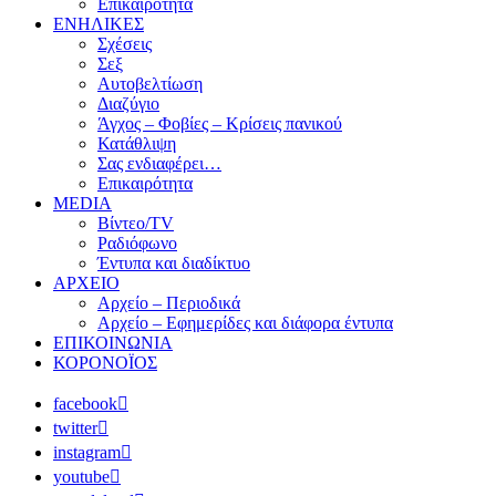
Επικαιρότητα
ΕΝΗΛΙΚΕΣ
Σχέσεις
Σεξ
Αυτοβελτίωση
Διαζύγιο
Άγχος – Φοβίες – Κρίσεις πανικού
Κατάθλιψη
Σας ενδιαφέρει…
Επικαιρότητα
MEDIA
Βίντεο/TV
Ραδιόφωνο
Έντυπα και διαδίκτυο
ΑΡΧΕΙΟ
Αρχείο – Περιοδικά
Αρχείο – Εφημερίδες και διάφορα έντυπα
ΕΠΙΚΟΙΝΩΝΙΑ
ΚΟΡΟΝΟΪΟΣ
facebook
twitter
instagram
youtube