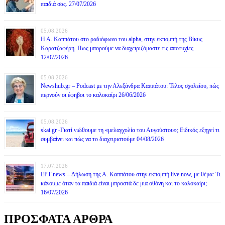
παιδιά σας. 27/07/2026
05.08.2026
Η Α. Καππάτου στο ραδιόφωνο του alpha, στην εκπομπή της Βίκυς
Καρατζαφέρη. Πως μπορούμε να διαχειριζόμαστε τις αποτυχίες
12/07/2026
05.08.2026
Newshub.gr – Podcast με την Αλεξάνδρα Καππάτου: Τέλος σχολείου, πώς
περνούν οι έφηβοι το καλοκαίρι 26/06/2026
05.08.2026
skai.gr -Γιατί νιώθουμε τη «μελαγχολία του Αυγούστου»; Ειδικός εξηγεί τι
συμβαίνει και πώς να το διαχειριστούμε 04/08/2026
17.07.2026
ΕΡΤ news – Δήλωση της Α. Καππάτου στην εκπομπή live now, με θέμα: Τι
κάνουμε όταν τα παιδιά είναι μπροστά δε μια οθόνη και το καλοκαίρι;
16/07/2026
ΠΡΟΣΦΑΤΑ ΑΡΘΡΑ