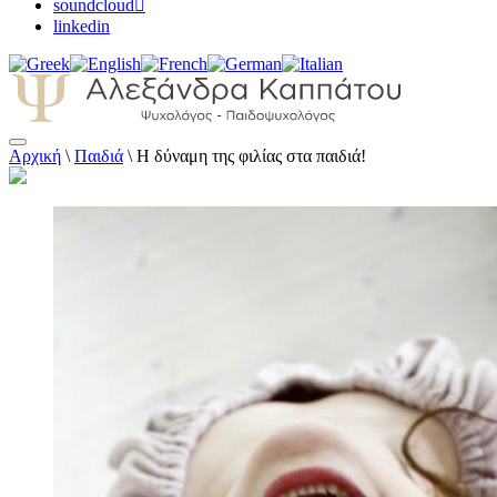
soundcloud
linkedin
Αρχική
\
Παιδιά
\
Η δύναμη της φιλίας στα παιδιά!
Αλεξάνδρα Καππάτου Ψυχολόγος –
Παιδοψυχολόγος