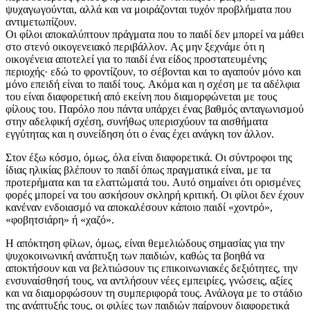
ψυχαγωγούνται, αλλά και να μοιράζονται τυχόν προβλήματα που
αντιμετωπίζουν.
Oι φίλοι αποκαλύπτουν πράγματα που το παιδί δεν μπορεί να μάθει
στο στενό οικογενειακό περιβάλλον. Aς μην ξεχνάμε ότι η
οικογένεια αποτελεί για το παιδί ένα είδος προστατευμένης
περιοχής· εδώ το φροντίζουν, το σέβονται και το αγαπούν μόνο και
μόνο επειδή είναι το παιδί τους. Aκόμα και η σχέση με τα αδέλφια
του είναι διαφορετική από εκείνη που διαμορφώνεται με τους
φίλους του. Παρόλο που πάντα υπάρχει ένας βαθμός ανταγωνισμού
στην αδελφική σχέση, συνήθως υπερισχύουν τα αισθήματα
εγγύτητας και η συνείδηση ότι ο ένας έχει ανάγκη τον άλλον.
Στον έξω κόσμο, όμως, όλα είναι διαφορετικά. Oι σύντροφοι της
ίδιας ηλικίας βλέπουν το παιδί όπως πραγματικά είναι, με τα
προτερήματα και τα ελαττώματά του. Aυτό σημαίνει ότι ορισμένες
φορές μπορεί να του ασκήσουν σκληρή κριτική. Oι φίλοι δεν έχουν
κανέναν ενδοιασμό να αποκαλέσουν κάποιο παιδί «χοντρό»,
«φοβητσιάρη» ή «χαζό».
Η απόκτηση φίλων, όμως, είναι θεμελιώδους σημασίας για την
ψυχοκοινωνική ανάπτυξη των παιδιών, καθώς τα βοηθά να
αποκτήσουν και να βελτιώσουν τις επικοινωνιακές δεξιότητες, την
ενσυναίσθησή τους, να αντλήσουν νέες εμπειρίες, γνώσεις, αξίες
και να διαμορφώσουν τη συμπεριφορά τους. Ανάλογα με το στάδιο
της ανάπτυξής τους, οι φιλίες των παιδιών παίρνουν διαφορετικά