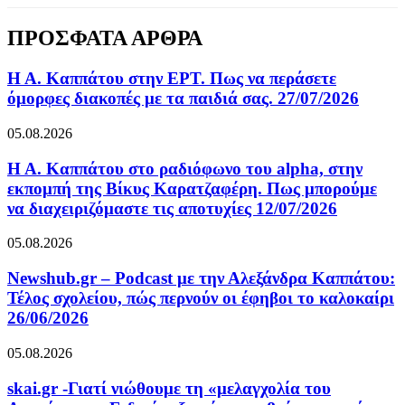
ΠΡΟΣΦΑΤΑ ΑΡΘΡΑ
Η Α. Καππάτου στην ΕΡΤ. Πως να περάσετε
όμορφες διακοπές με τα παιδιά σας. 27/07/2026
05.08.2026
Η Α. Καππάτου στο ραδιόφωνο του alpha, στην
εκπομπή της Βίκυς Καρατζαφέρη. Πως μπορούμε
να διαχειριζόμαστε τις αποτυχίες 12/07/2026
05.08.2026
Newshub.gr – Podcast με την Αλεξάνδρα Καππάτου:
Τέλος σχολείου, πώς περνούν οι έφηβοι το καλοκαίρι
26/06/2026
05.08.2026
skai.gr -Γιατί νιώθουμε τη «μελαγχολία του