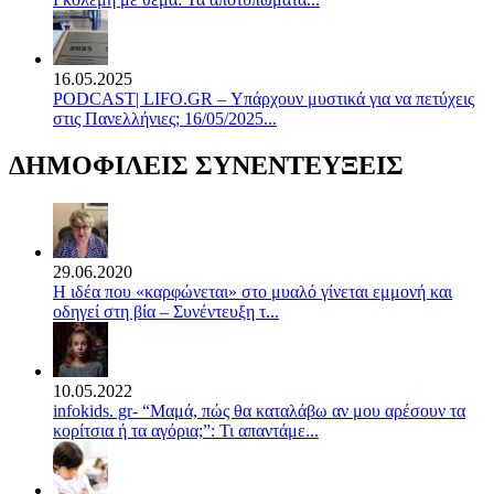
16.05.2025
PODCAST| LIFO.GR – Υπάρχουν μυστικά για να πετύχεις
στις Πανελλήνιες; 16/05/2025...
ΔΗΜΟΦΙΛΕΙΣ ΣΥΝΕΝΤΕΥΞΕΙΣ
29.06.2020
Η ιδέα που «καρφώνεται» στο μυαλό γίνεται εμμονή και
οδηγεί στη βία – Συνέντευξη τ...
10.05.2022
infokids. gr- “Μαμά, πώς θα καταλάβω αν μου αρέσουν τα
κορίτσια ή τα αγόρια;”: Τι απαντάμε...