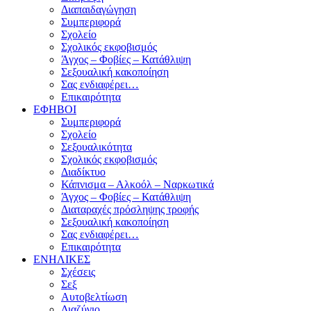
Διαπαιδαγώγηση
Συμπεριφορά
Σχολείο
Σχολικός εκφοβισμός
Άγχος – Φοβίες – Κατάθλιψη
Σεξουαλική κακοποίηση
Σας ενδιαφέρει…
Επικαιρότητα
ΕΦΗΒΟΙ
Συμπεριφορά
Σχολείο
Σεξουαλικότητα
Σχολικός εκφοβισμός
Διαδίκτυο
Κάπνισμα – Αλκοόλ – Ναρκωτικά
Άγχος – Φοβίες – Κατάθλιψη
Διαταραχές πρόσληψης τροφής
Σεξουαλική κακοποίηση
Σας ενδιαφέρει…
Επικαιρότητα
ΕΝΗΛΙΚΕΣ
Σχέσεις
Σεξ
Αυτοβελτίωση
Διαζύγιο