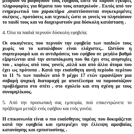
μπορούν να βοηθήσουν τους έφηβους ώστε να πάρουν έγκυρες
πληροφορίες για θέματα που τους απασχολούν . Εκτός από τον
ενημερωτικό του χαρακτήρα ,αναπτύσσονται συγκεκριμένες
σκέψεις , προτάσεις και τεχνικές ώστε οι γονείς να πλησιάσουν
το παιδί τους και να διαχειριστούν μια δύσκολη κατάσταση .
4. Όλα τα παιδιά περνούν δύσκολη εφηβεία;
Οι οικογένειες που περνούν την εφηβεία των παιδιών τους
χωρίς να το καταλάβουν είναι ελάχιστες.. Ωστόσο η
συμπεριφορά και οι αντιδράσεις του εφήβου σε μεγάλο βαθμό
εξαρτώνται από την ανταπόκριση που θα έχει στις ανησυχίες
του , κυρίως από τους γονείς ,αλλά και από άλλα άτομα που
έχει ως πρότυπα . Κατά την ευαίσθητη αυτή περίοδο περίπου
το 11 % των παιδιών από 9 μέχρι 17 ετών εμφανίζουν μια
σοβαρή ψυχική διαταραχή με αποτέλεσμα να παρουσιάζουν
προβλήματα στο σπίτι , στο σχολείο και στη σχέση με τους
συνομηλίκους.
5. Από την προσωπική σας εμπειρία, πού επικεντρώνετε το
πρόβλημα μεταξύ ενός εφήβου και ενός γονέα;
Η επικοινωνία είναι ο πιο ευαίσθητος τομέας που δοκιμάζεται
κατά την εφηβεία και εμπεριέχει την έλλειψη αμοιβαίας
κατανόησης και εμπιστοσύνης .