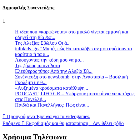
Δημοφιλής Συνεντεύξεις
Η ιδέα που «καρφώνεται» στο μυαλό γίνεται εμμονή και
οδηγεί στη βία &#...
Της Αλεξίας Σβώλου Οι ά...
infokids. gr- “Μαμά, πώς θα καταλάβω αν μου αρέσουν τα
κορίτσια ή τα α...
Ακούγοντας την κόρη μου να μο...
Της ζήλιας τα αντίδοτα
Ελεύθερος τύπος Από την Αλεξία Σβ...
Συνέντευξη στο newsbomb, στην Αναστασία – Βασιλική
Γκολέμη με θ...
«Αυξημένα κρούσματα κατάθλιψη...
PODCAST| LIFO.GR – Υπάρχουν μυστικά για να πετύχεις
στις Πανελλή...
Παιδιά και Πανελλήνιες: Πώς είναι...
Προηγούμενο
Έρευνα για τα videogames.
Επόμενο
Εκφοβισμός και θυματοποίηση – Δεν θέλει φόβο
Χρήσιμα Τηλέφωνα