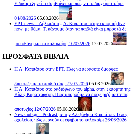
Ειδικός εξηγεί τι συμβαίνει και πώς να το διαχειριστούμε
04/08/2026
05.08.2026
ΕΡΤ news – Δήλωση της Α. Καππάτου στην εκπομπή live
now, με θέμα: Τι κάνουμε όταν τα παιδιά είναι μπροστά δε
μια οθόνη και το καλοκαίρι; 16/07/2026
17.07.2026
ΠΡΟΣΦΑΤΑ ΒΙΒΛΙΑ
Η Α. Καππάτου στην ΕΡΤ. Πως να περάσετε όμορφες
διακοπές με τα παιδιά σας. 27/07/2026
05.08.2026
Η Α. Καππάτου στο ραδιόφωνο του alpha, στην εκπομπή της
Βίκυς Καρατζαφέρη. Πως μπορούμε να διαχειριζόμαστε τις
αποτυχίες 12/07/2026
05.08.2026
Newshub.gr – Podcast με την Αλεξάνδρα Καππάτου: Τέλος
σχολείου, πώς περνούν οι έφηβοι το καλοκαίρι 26/06/2026