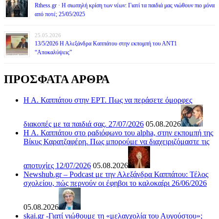
Rthess.gr · Η σιωπηλή κρίση των νέων: Γιατί τα παιδιά μας νιώθουν πιο μόνα
από ποτέ; 25/05/2025
25.05.2026
13/5/2026 Η Αλεξάνδρα Καππάτου στην εκπομπή του ΑΝΤ1
“Αποκαλύψεις”
ΠΡΟΣΦΑΤΑ ΑΡΘΡΑ
Η Α. Καππάτου στην ΕΡΤ. Πως να περάσετε όμορφες
διακοπές με τα παιδιά σας. 27/07/2026
05.08.2026
Η Α. Καππάτου στο ραδιόφωνο του alpha, στην εκπομπή της
Βίκυς Καρατζαφέρη. Πως μπορούμε να διαχειριζόμαστε τις
αποτυχίες 12/07/2026
05.08.2026
Newshub.gr – Podcast με την Αλεξάνδρα Καππάτου: Τέλος
σχολείου, πώς περνούν οι έφηβοι το καλοκαίρι 26/06/2026
05.08.2026
skai.gr -Γιατί νιώθουμε τη «μελαγχολία του Αυγούστου»;