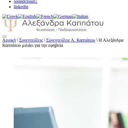
soundcloud
linkedin
Αρχική
\
Συνεντεύξεις
\
Συνεντεύξεις Α. Καππάτου
\
Η Αλεξάνδρα
Αλεξάνδρα Καππάτου Ψυχολόγος –
Καππάτου μιλάει για την εφηβεία
Παιδοψυχολόγος