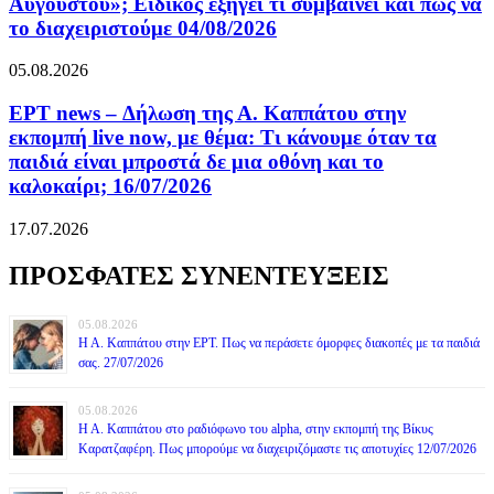
Αυγούστου»; Ειδικός εξηγεί τι συμβαίνει και πώς να
το διαχειριστούμε 04/08/2026
05.08.2026
ΕΡΤ news – Δήλωση της Α. Καππάτου στην
εκπομπή live now, με θέμα: Τι κάνουμε όταν τα
παιδιά είναι μπροστά δε μια οθόνη και το
καλοκαίρι; 16/07/2026
17.07.2026
ΠΡΟΣΦΑΤΕΣ ΣΥΝΕΝΤΕΥΞΕΙΣ
05.08.2026
Η Α. Καππάτου στην ΕΡΤ. Πως να περάσετε όμορφες διακοπές με τα παιδιά
σας. 27/07/2026
05.08.2026
Η Α. Καππάτου στο ραδιόφωνο του alpha, στην εκπομπή της Βίκυς
Καρατζαφέρη. Πως μπορούμε να διαχειριζόμαστε τις αποτυχίες 12/07/2026