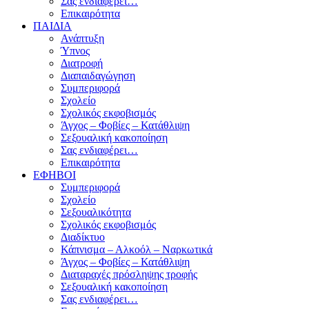
Σας ενδιαφέρει…
Επικαιρότητα
ΠΑΙΔΙΑ
Ανάπτυξη
Ύπνος
Διατροφή
Διαπαιδαγώγηση
Συμπεριφορά
Σχολείο
Σχολικός εκφοβισμός
Άγχος – Φοβίες – Κατάθλιψη
Σεξουαλική κακοποίηση
Σας ενδιαφέρει…
Επικαιρότητα
ΕΦΗΒΟΙ
Συμπεριφορά
Σχολείο
Σεξουαλικότητα
Σχολικός εκφοβισμός
Διαδίκτυο
Κάπνισμα – Αλκοόλ – Ναρκωτικά
Άγχος – Φοβίες – Κατάθλιψη
Διαταραχές πρόσληψης τροφής
Σεξουαλική κακοποίηση
Σας ενδιαφέρει…