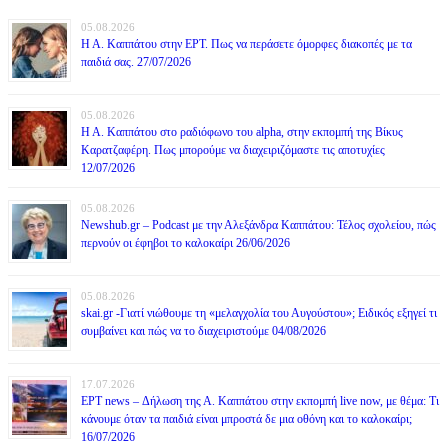
05.08.2026
Η Α. Καππάτου στην ΕΡΤ. Πως να περάσετε όμορφες διακοπές με τα
παιδιά σας. 27/07/2026
05.08.2026
Η Α. Καππάτου στο ραδιόφωνο του alpha, στην εκπομπή της Βίκυς
Καρατζαφέρη. Πως μπορούμε να διαχειριζόμαστε τις αποτυχίες
12/07/2026
05.08.2026
Newshub.gr – Podcast με την Αλεξάνδρα Καππάτου: Τέλος σχολείου, πώς
περνούν οι έφηβοι το καλοκαίρι 26/06/2026
05.08.2026
skai.gr -Γιατί νιώθουμε τη «μελαγχολία του Αυγούστου»; Ειδικός εξηγεί τι
συμβαίνει και πώς να το διαχειριστούμε 04/08/2026
17.07.2026
ΕΡΤ news – Δήλωση της Α. Καππάτου στην εκπομπή live now, με θέμα: Τι
κάνουμε όταν τα παιδιά είναι μπροστά δε μια οθόνη και το καλοκαίρι;
16/07/2026