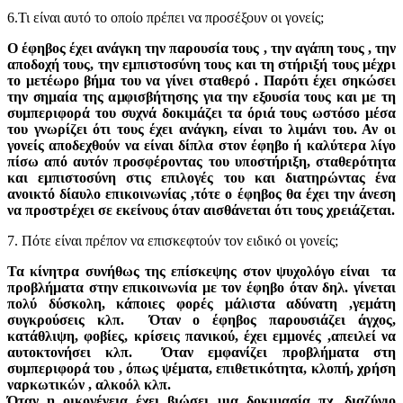
6.Τι είναι αυτό το οποίο πρέπει να προσέξουν οι γονείς;
Ο έφηβος έχει ανάγκη την παρουσία τους , την αγάπη τους , την
αποδοχή τους, την εμπιστοσύνη τους και τη στήριξή τους μέχρι
το μετέωρο βήμα του να γίνει σταθερό . Παρότι έχει σηκώσει
την σημαία της αμφισβήτησης για την εξουσία τους και με τη
συμπεριφορά του συχνά δοκιμάζει τα όριά τους ωστόσο μέσα
του γνωρίζει ότι τους έχει ανάγκη, είναι το λιμάνι του. Αν οι
γονείς αποδεχθούν να είναι δίπλα στον έφηβο ή καλύτερα λίγο
πίσω από αυτόν προσφέροντας του υποστήριξη, σταθερότητα
και εμπιστοσύνη στις επιλογές του και διατηρώντας ένα
ανοικτό δίαυλο επικοινωνίας ,τότε ο έφηβος θα έχει την άνεση
να προστρέχει σε εκείνους όταν αισθάνεται ότι τους χρειάζεται.
7. Πότε είναι πρέπον να επισκεφτούν τον ειδικό οι γονείς;
Τα κίνητρα συνήθως της επίσκεψης στον ψυχολόγο είναι τα
προβλήματα στην επικοινωνία με τον έφηβο όταν δηλ. γίνεται
πολύ δύσκολη, κάποιες φορές μάλιστα αδύνατη ,γεμάτη
συγκρούσεις κλπ. Όταν ο έφηβος παρουσιάζει άγχος,
κατάθλιψη, φοβίες, κρίσεις πανικού, έχει εμμονές ,απειλεί να
αυτοκτονήσει κλπ. Όταν εμφανίζει προβλήματα στη
συμπεριφορά του , όπως ψέματα, επιθετικότητα, κλοπή, χρήση
ναρκωτικών , αλκοόλ κλπ.
Όταν η οικογένεια έχει βιώσει μια δοκιμασία πχ. διαζύγιο