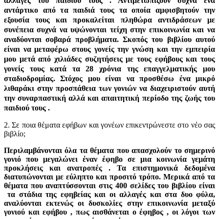
αλλαγές του παιδιού τους . Αντιμετωπίζουν συχνά ένα
αντάρτικο από τα παιδιά τους τα οποία αμφισβητούν την
εξουσία τους και προκαλείται πληθώρα αντιδράσεων με
συνέπεια συχνά να υψώνονται τείχη στην επικοινωνία και να
αναδύονται σοβαρά προβλήματα. Σκοπός του βιβλίου αυτού
είναι να μεταφέρω στους γονείς την γνώση και την εμπειρία
μου μετά από χιλιάδες συζητήσεις με τους εφήβους και τους
γονείς τους κατά τα 28 χρόνια της επαγγελματικής μου
σταδιοδρομίας. Στόχος μου είναι να προσθέσω ένα μικρό
λιθαράκι στην προσπάθεια των γονιών να διαχειριστούν αυτή
την συναρπαστική αλλά και απαιτητική περίοδο της ζωής του
παιδιού τους .
2. Σε ποια θέματα εφήβων και γονέων επικεντρώνεστε στο νέο σας
βιβλίο;
Περιλαμβάνονται όλα τα θέματα που απασχολούν το σημερινό
γονιό που μεγαλώνει έναν έφηβο σε μια κοινωνία γεμάτη
προκλήσεις και ανατροπές . Τα επιστημονικά δεδομένα
διατυπώνονται με εύληπτο και προσιτό τρόπο. Μερικά από τα
θέματα που αναπτύσσονται στις 400 σελίδες του βιβλίου είναι
τα στάδια της εφηβείας και οι αλλαγές και στα δυο φύλα,
αναλύονται εκτενώς οι δυσκολίες στην επικοινωνία μεταξύ
γονιού και εφήβου , πως αισθάνεται ο έφηβος , οι λόγοι των