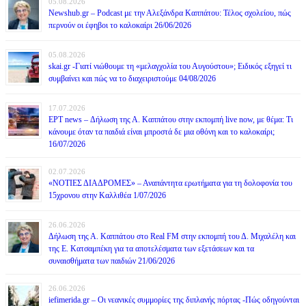
05.08.2026
Newshub.gr – Podcast με την Αλεξάνδρα Καππάτου: Τέλος σχολείου, πώς
περνούν οι έφηβοι το καλοκαίρι 26/06/2026
05.08.2026
skai.gr -Γιατί νιώθουμε τη «μελαγχολία του Αυγούστου»; Ειδικός εξηγεί τι
συμβαίνει και πώς να το διαχειριστούμε 04/08/2026
17.07.2026
ΕΡΤ news – Δήλωση της Α. Καππάτου στην εκπομπή live now, με θέμα: Τι
κάνουμε όταν τα παιδιά είναι μπροστά δε μια οθόνη και το καλοκαίρι;
16/07/2026
02.07.2026
«ΝΟΤΙΕΣ ΔΙΑΔΡΟΜΕΣ» – Αναπάντητα ερωτήματα για τη δολοφονία του
15χρονου στην Καλλιθέα 1/07/2026
26.06.2026
Δήλωση της Α. Καππάτου στο Real FM στην εκπομπή του Δ. Μιχαλέλη και
της Ε. Κατσαμπέκη για τα αποτελέσματα των εξετάσεων και τα
συναισθήματα των παιδιών 21/06/2026
26.06.2026
iefimerida.gr – Οι νεανικές συμμορίες της διπλανής πόρτας -Πώς οδηγούνται