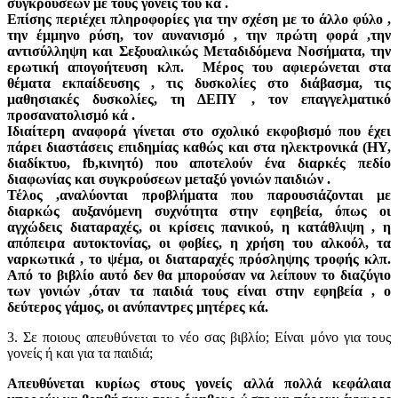
συγκρούσεων με τους γονείς του κά .
Επίσης περιέχει πληροφορίες για την σχέση με το άλλο φύλο ,
την έμμηνο ρύση, τον αυνανισμό , την πρώτη φορά ,την
αντισύλληψη και Σεξουαλικώς Μεταδιδόμενα Νοσήματα, την
ερωτική απογοήτευση κλπ. Μέρος του αφιερώνεται στα
θέματα εκπαίδευσης , τις δυσκολίες στο διάβασμα, τις
μαθησιακές δυσκολίες, τη ΔΕΠΥ , τον επαγγελματικό
προσανατολισμό κά .
Ιδιαίτερη αναφορά γίνεται στο σχολικό εκφοβισμό που έχει
πάρει διαστάσεις επιδημίας καθώς και στα ηλεκτρονικά (ΗΥ,
διαδίκτυο, fb,κινητό) που αποτελούν ένα διαρκές πεδίο
διαφωνίας και συγκρούσεων μεταξύ γονιών παιδιών .
Τέλος ,αναλύονται προβλήματα που παρουσιάζονται με
διαρκώς αυξανόμενη συχνότητα στην εφηβεία, όπως οι
αγχώδεις διαταραχές, οι κρίσεις πανικού, η κατάθλιψη , η
απόπειρα αυτοκτονίας, οι φοβίες, η χρήση του αλκοόλ, τα
ναρκωτικά , το ψέμα, οι διαταραχές πρόσληψης τροφής κλπ.
Από το βιβλίο αυτό δεν θα μπορούσαν να λείπουν το διαζύγιο
των γονιών ,όταν τα παιδιά τους είναι στην εφηβεία , ο
δεύτερος γάμος, οι ανύπαντρες μητέρες κά.
3. Σε ποιους απευθύνεται το νέο σας βιβλίο; Είναι μόνο για τους
γονείς ή και για τα παιδιά;
Απευθύνεται κυρίως στους γονείς αλλά πολλά κεφάλαια