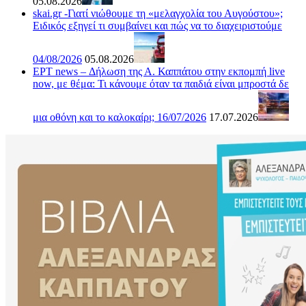
05.08.2026
skai.gr -Γιατί νιώθουμε τη «μελαγχολία του Αυγούστου»;
Ειδικός εξηγεί τι συμβαίνει και πώς να το διαχειριστούμε
04/08/2026
05.08.2026
ΕΡΤ news – Δήλωση της Α. Καππάτου στην εκπομπή live
now, με θέμα: Τι κάνουμε όταν τα παιδιά είναι μπροστά δε
μια οθόνη και το καλοκαίρι; 16/07/2026
17.07.2026