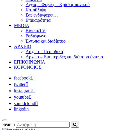
Άγχος – Φοβίες – Κρίσεις πανικού
Κατάθλιψη
Σας ενδιαφέρει…
Επικαιρότητα
MEDIA
Βίντεο/TV
Ραδιόφωνο
Έντυπα και διαδίκτυο
ΑΡΧΕΙΟ
Αρχείο – Περιοδικά
Αρχείο – Εφημερίδες και διάφορα έντυπα
ΕΠΙΚΟΙΝΩΝΙΑ
ΚΟΡΟΝΟΪΟΣ
facebook
twitter
instagram
youtube
soundcloud
linkedin
Search