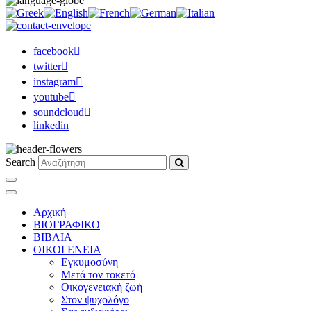
facebook
twitter
instagram
youtube
soundcloud
linkedin
Search
Αρχική
ΒΙΟΓΡΑΦΙΚΟ
ΒΙΒΛΙΑ
ΟΙΚΟΓΕΝΕΙΑ
Εγκυμοσύνη
Μετά τον τοκετό
Οικογενειακή ζωή
Στον ψυχολόγο