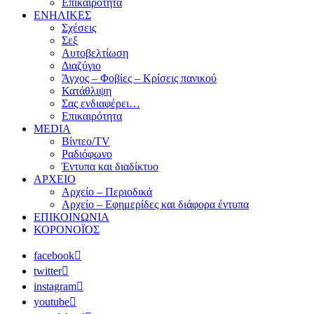
Επικαιρότητα
ΕΝΗΛΙΚΕΣ
Σχέσεις
Σεξ
Αυτοβελτίωση
Διαζύγιο
Άγχος – Φοβίες – Κρίσεις πανικού
Κατάθλιψη
Σας ενδιαφέρει…
Επικαιρότητα
MEDIA
Βίντεο/TV
Ραδιόφωνο
Έντυπα και διαδίκτυο
ΑΡΧΕΙΟ
Αρχείο – Περιοδικά
Αρχείο – Εφημερίδες και διάφορα έντυπα
ΕΠΙΚΟΙΝΩΝΙΑ
ΚΟΡΟΝΟΪΟΣ
facebook
twitter
instagram
youtube