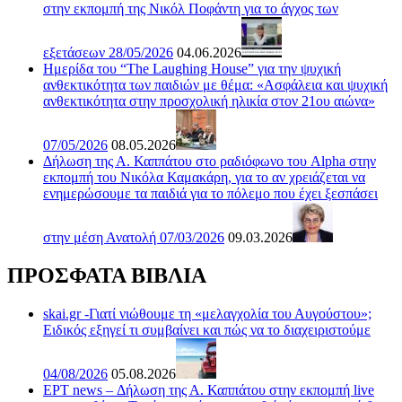
στην εκπομπή της Νικόλ Ποφάντη για το άγχος των
εξετάσεων 28/05/2026
04.06.2026
Ημερίδα του “The Laughing House” για την ψυχική
ανθεκτικότητα των παιδιών με θέμα: «Ασφάλεια και ψυχική
ανθεκτικότητα στην προσχολική ηλικία στον 21ου αιώνα»
07/05/2026
08.05.2026
Δήλωση της Α. Καππάτου στο ραδιόφωνο του Alpha στην
εκπομπή του Νικόλα Καμακάρη, για το αν χρειάζεται να
ενημερώσουμε τα παιδιά για το πόλεμο που έχει ξεσπάσει
στην μέση Ανατολή 07/03/2026
09.03.2026
ΠΡΟΣΦΑΤΑ ΒΙΒΛΙΑ
skai.gr -Γιατί νιώθουμε τη «μελαγχολία του Αυγούστου»;
Ειδικός εξηγεί τι συμβαίνει και πώς να το διαχειριστούμε
04/08/2026
05.08.2026
ΕΡΤ news – Δήλωση της Α. Καππάτου στην εκπομπή live