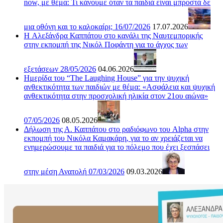
now, με θέμα: Τι κάνουμε όταν τα παιδιά είναι μπροστά δε
μια οθόνη και το καλοκαίρι; 16/07/2026
17.07.2026
H Αλεξάνδρα Καππάτου στο κανάλι της Ναυτεμπορικής
στην εκπομπή της Νικόλ Ποφάντη για το άγχος των
εξετάσεων 28/05/2026
04.06.2026
Ημερίδα του “The Laughing House” για την ψυχική
ανθεκτικότητα των παιδιών με θέμα: «Ασφάλεια και ψυχική
ανθεκτικότητα στην προσχολική ηλικία στον 21ου αιώνα»
07/05/2026
08.05.2026
Δήλωση της Α. Καππάτου στο ραδιόφωνο του Alpha στην
εκπομπή του Νικόλα Καμακάρη, για το αν χρειάζεται να
ενημερώσουμε τα παιδιά για το πόλεμο που έχει ξεσπάσει
στην μέση Ανατολή 07/03/2026
09.03.2026