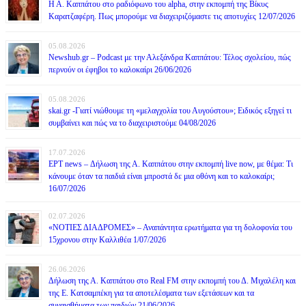
Η Α. Καππάτου στο ραδιόφωνο του alpha, στην εκπομπή της Βίκυς
Καρατζαφέρη. Πως μπορούμε να διαχειριζόμαστε τις αποτυχίες 12/07/2026
05.08.2026
Newshub.gr – Podcast με την Αλεξάνδρα Καππάτου: Τέλος σχολείου, πώς
περνούν οι έφηβοι το καλοκαίρι 26/06/2026
05.08.2026
skai.gr -Γιατί νιώθουμε τη «μελαγχολία του Αυγούστου»; Ειδικός εξηγεί τι
συμβαίνει και πώς να το διαχειριστούμε 04/08/2026
17.07.2026
ΕΡΤ news – Δήλωση της Α. Καππάτου στην εκπομπή live now, με θέμα: Τι
κάνουμε όταν τα παιδιά είναι μπροστά δε μια οθόνη και το καλοκαίρι;
16/07/2026
02.07.2026
«ΝΟΤΙΕΣ ΔΙΑΔΡΟΜΕΣ» – Αναπάντητα ερωτήματα για τη δολοφονία του
15χρονου στην Καλλιθέα 1/07/2026
26.06.2026
Δήλωση της Α. Καππάτου στο Real FM στην εκπομπή του Δ. Μιχαλέλη και
της Ε. Κατσαμπέκη για τα αποτελέσματα των εξετάσεων και τα
συναισθήματα των παιδιών 21/06/2026