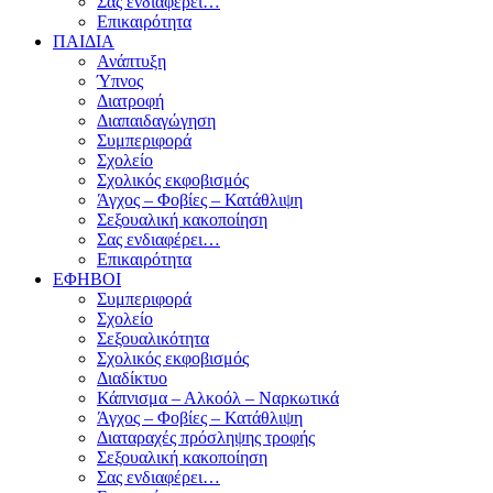
Σας ενδιαφέρει…
Επικαιρότητα
ΠΑΙΔΙΑ
Ανάπτυξη
Ύπνος
Διατροφή
Διαπαιδαγώγηση
Συμπεριφορά
Σχολείο
Σχολικός εκφοβισμός
Άγχος – Φοβίες – Κατάθλιψη
Σεξουαλική κακοποίηση
Σας ενδιαφέρει…
Επικαιρότητα
ΕΦΗΒΟΙ
Συμπεριφορά
Σχολείο
Σεξουαλικότητα
Σχολικός εκφοβισμός
Διαδίκτυο
Κάπνισμα – Αλκοόλ – Ναρκωτικά
Άγχος – Φοβίες – Κατάθλιψη
Διαταραχές πρόσληψης τροφής
Σεξουαλική κακοποίηση
Σας ενδιαφέρει…