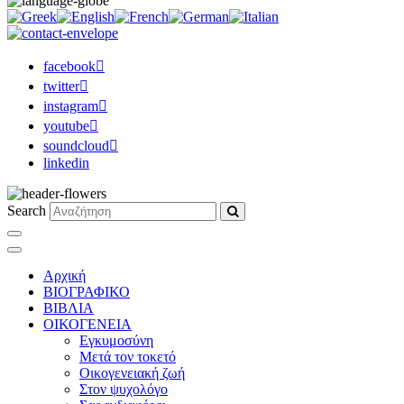
facebook
twitter
instagram
youtube
soundcloud
linkedin
Search
Αρχική
ΒΙΟΓΡΑΦΙΚΟ
ΒΙΒΛΙΑ
ΟΙΚΟΓΕΝΕΙΑ
Εγκυμοσύνη
Μετά τον τοκετό
Οικογενειακή ζωή
Στον ψυχολόγο