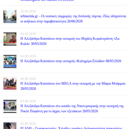
26.06.2026
iefimerida.gr – Οι νεανικές συμμορίες της διπλανής πόρτας -Πώς οδηγούνται
οι ανήλικοι στην παραβατικότητα 26/06/2026
04.06.2026
H Αλεξάνδρα Καππάτου στην εκπομπή του Μιχάλη Κεφαλογιάννη «Ζω
Καλά» 30/05/2026
04.06.2026
H Αλεξάνδρα Καππάτου στην εκπομπή «Καλημέρα Ελλάδα» 08/05/2026
04.06.2026
H Αλεξάνδρα Καππάτου στο MEGA στην εκπομπή με την Μάιρα Mπάρμπα
28/05/2026
04.06.2026
H Αλεξάνδρα Καππάτου στο κανάλι της Ναυτεμπορικής στην εκπομπή της
Νικόλ Ποφάντη για το άγχος των εξετάσεων 28/05/2026
02.06.2026
FLASH – Γυναικοκτονίες: Χιλιάδες γυναίκες δολοφονούνται παγκοσμίως