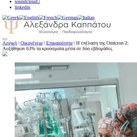
soundcloud
linkedin
Αρχική
\
Οικογένεια
\
Επικαιρότητα
\
Η επέλαση της Omicron 2:
Αλεξάνδρα Καππάτου Ψυχολόγος –
Αυξήθηκαν 63% τα κρούσματα μέσα σε δύο εβδομάδες
Παιδοψυχολόγος