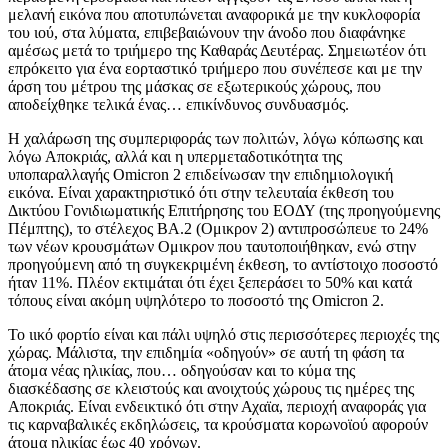
μελανή εικόνα που αποτυπώνεται αναφορικά με την κυκλοφορία
του ιού, στα λύματα, επιβεβαιώνουν την άνοδο που διαφάνηκε
αμέσως μετά το τριήμερο της Καθαράς Δευτέρας. Σημειωτέον ότι
επρόκειτο για ένα εορταστικό τριήμερο που συνέπεσε και με την
άρση του μέτρου της μάσκας σε εξωτερικούς χώρους, που
αποδείχθηκε τελικά ένας… επικίνδυνος συνδυασμός.
Η χαλάρωση της συμπεριφοράς των πολιτών, λόγω κόπωσης και
λόγω Αποκριάς, αλλά και η υπερμεταδοτικότητα της
υποπαραλλαγής Omicron 2 επιδείνωσαν την επιδημιολογική
εικόνα. Είναι χαρακτηριστικό ότι στην τελευταία έκθεση του
Δικτύου Γονιδιωματικής Επιτήρησης του ΕΟΔΥ (της προηγούμενης
Πέμπτης), το στέλεχος ΒΑ.2 (Ομικρον 2) αντιπροσώπευε το 24%
των νέων κρουσμάτων Ομικρον που ταυτοποιήθηκαν, ενώ στην
προηγούμενη από τη συγκεκριμένη έκθεση, το αντίστοιχο ποσοστό
ήταν 11%. Πλέον εκτιμάται ότι έχει ξεπεράσει το 50% και κατά
τόπους είναι ακόμη υψηλότερο το ποσοστό της Omicron 2.
Το ιικό φορτίο είναι και πάλι υψηλό στις περισσότερες περιοχές της
χώρας. Μάλιστα, την επιδημία «οδηγούν» σε αυτή τη φάση τα
άτομα νέας ηλικίας, που… οδηγούσαν και το κύμα της
διασκέδασης σε κλειστούς και ανοιχτούς χώρους τις ημέρες της
Αποκριάς. Είναι ενδεικτικό ότι στην Αχαϊα, περιοχή αναφοράς για
τις καρναβαλικές εκδηλώσεις, τα κρούσματα κορωνοϊού αφορούν
άτομα ηλικίας έως 40 χρόνων.