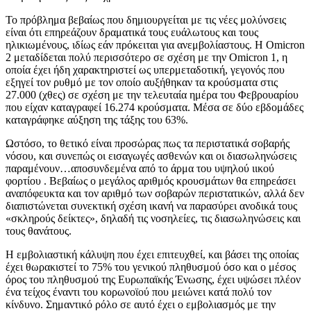
Το πρόβλημα βεβαίως που δημιουργείται με τις νέες μολύνσεις
είναι ότι επηρεάζουν δραματικά τους ευάλωτους και τους
ηλικιωμένους, ιδίως εάν πρόκειται για ανεμβολίαστους. Η Omicron
2 μεταδίδεται πολύ περισσότερο σε σχέση με την Omicron 1, η
οποία έχει ήδη χαρακτηριστεί ως υπερμεταδοτική, γεγονός που
εξηγεί τον ρυθμό με τον οποίο αυξήθηκαν τα κρούσματα στις
27.000 (χθες) σε σχέση με την τελευταία ημέρα του Φεβρουαρίου
που είχαν καταγραφεί 16.274 κρούσματα. Μέσα σε δύο εβδομάδες
καταγράφηκε αύξηση της τάξης του 63%.
Ωστόσο, το θετικό είναι προσώρας πως τα περιστατικά σοβαρής
νόσου, και συνεπώς οι εισαγωγές ασθενών και οι διασωληνώσεις
παραμένουν…αποσυνδεμένα από το άρμα του υψηλού ιικού
φορτίου . Βεβαίως ο μεγάλος αριθμός κρουσμάτων θα επηρεάσει
αναπόφευκτα και τον αριθμό των σοβαρών περιστατικών, αλλά δεν
διαπιστώνεται συνεκτική σχέση ικανή να παρασύρει ανοδικά τους
«σκληρούς δείκτες», δηλαδή τις νοσηλείες, τις διασωληνώσεις και
τους θανάτους.
Η εμβολιαστική κάλυψη που έχει επιτευχθεί, και βάσει της οποίας
έχει θωρακιστεί το 75% του γενικού πληθυσμού όσο και ο μέσος
όρος του πληθυσμού της Ευρωπαϊκής Ένωσης, έχει υψώσει πλέον
ένα τείχος έναντι του κορωνοϊού που μειώνει κατά πολύ τον
κίνδυνο. Σημαντικό ρόλο σε αυτό έχει ο εμβολιασμός με την