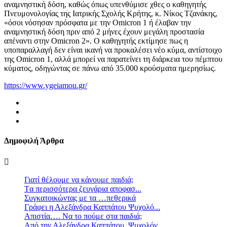
αναμνηστική δόση, καθώς όπως υπενθύμισε χθες ο καθηγητής
Πνευμονολογίας της Ιατρικής Σχολής Κρήτης, κ. Νίκος Τζανάκης,
«όσοι νόσησαν πρόσφατα με την Omicron 1 ή έλαβαν την
αναμνηστική δόση πριν από 2 μήνες έχουν μεγάλη προστασία
απέναντι στην Omicron 2». O καθηγητής εκτίμησε πως η
υποπαραλλαγή δεν είναι ικανή να προκαλέσει νέο κύμα, αντίστοιχο
της Omicron 1, αλλά μπορεί να παρατείνει τη διάρκεια του πέμπτου
κύματος, οδηγώντας σε πάνω από 35.000 κρούσματα ημερησίως.
https://www.ygeiamou.gr/
Δημοφιλή Άρθρα
Γιατί θέλουμε να κάνουμε παιδιά;
Tα περισσότερα ζευγάρια αποφασ...
Συγκατοικώντας με τα …πεθερικά
Γράφει η Αλεξάνδρα Καππάτου Ψυχολό...
Απιστία…. Να το πούμε στα παιδιά;
Από την Αλεξάνδρα Καππάτου, Ψυχολόγ...