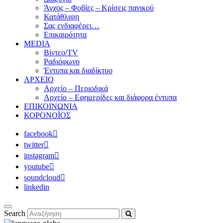
Άγχος – Φοβίες – Κρίσεις πανικού
Κατάθλιψη
Σας ενδιαφέρει…
Επικαιρότητα
MEDIA
Βίντεο/TV
Ραδιόφωνο
Έντυπα και διαδίκτυο
ΑΡΧΕΙΟ
Αρχείο – Περιοδικά
Αρχείο – Εφημερίδες και διάφορα έντυπα
ΕΠΙΚΟΙΝΩΝΙΑ
ΚΟΡΟΝΟΪΟΣ
facebook
twitter
instagram
youtube
soundcloud
linkedin
Search