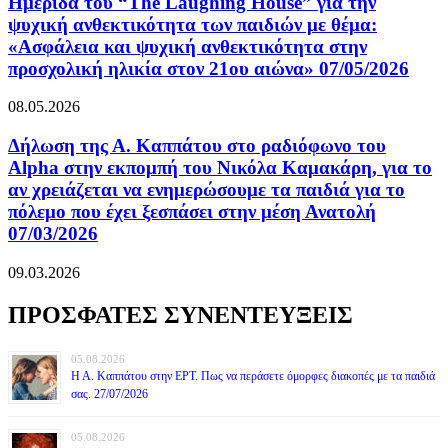
Ημερίδα του “The Laughing House” για την
ψυχική ανθεκτικότητα των παιδιών με θέμα:
«Ασφάλεια και ψυχική ανθεκτικότητα στην
προσχολική ηλικία στον 21ου αιώνα» 07/05/2026
08.05.2026
Δήλωση της Α. Καππάτου στο ραδιόφωνο του
Alpha στην εκπομπή του Νικόλα Καμακάρη, για το
αν χρειάζεται να ενημερώσουμε τα παιδιά για το
πόλεμο που έχει ξεσπάσει στην μέση Ανατολή
07/03/2026
09.03.2026
ΠΡΟΣΦΑΤΕΣ ΣΥΝΕΝΤΕΥΞΕΙΣ
05.08.2026
Η Α. Καππάτου στην ΕΡΤ. Πως να περάσετε όμορφες διακοπές με τα παιδιά
σας. 27/07/2026
05.08.2026