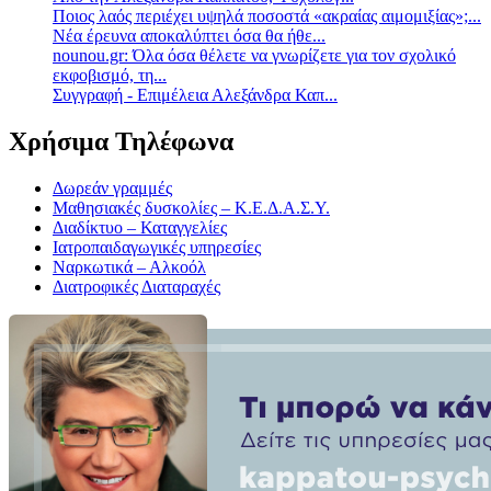
Ποιος λαός περιέχει υψηλά ποσοστά «ακραίας αιμομιξίας»;...
Νέα έρευνα αποκαλύπτει όσα θα ήθε...
nounou.gr: Όλα όσα θέλετε να γνωρίζετε για τον σχολικό
εκφοβισμό, τη...
Συγγραφή - Επιμέλεια Αλεξάνδρα Καπ...
Χρήσιμα Τηλέφωνα
Δωρεάν γραμμές
Μαθησιακές δυσκολίες – Κ.Ε.Δ.Α.Σ.Υ.
Διαδίκτυο – Καταγγελίες
Ιατροπαιδαγωγικές υπηρεσίες
Ναρκωτικά – Αλκοόλ
Διατροφικές Διαταραχές