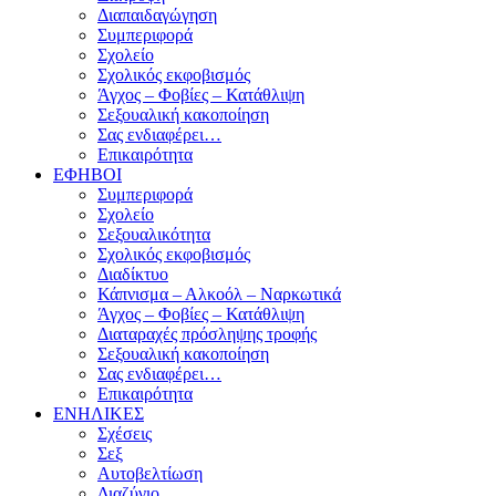
Διαπαιδαγώγηση
Συμπεριφορά
Σχολείο
Σχολικός εκφοβισμός
Άγχος – Φοβίες – Κατάθλιψη
Σεξουαλική κακοποίηση
Σας ενδιαφέρει…
Επικαιρότητα
ΕΦΗΒΟΙ
Συμπεριφορά
Σχολείο
Σεξουαλικότητα
Σχολικός εκφοβισμός
Διαδίκτυο
Κάπνισμα – Αλκοόλ – Ναρκωτικά
Άγχος – Φοβίες – Κατάθλιψη
Διαταραχές πρόσληψης τροφής
Σεξουαλική κακοποίηση
Σας ενδιαφέρει…
Επικαιρότητα
ΕΝΗΛΙΚΕΣ
Σχέσεις
Σεξ
Αυτοβελτίωση
Διαζύγιο