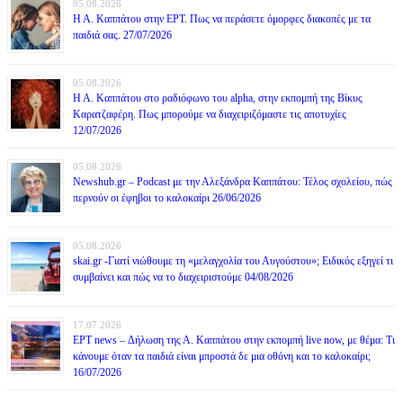
05.08.2026
Η Α. Καππάτου στην ΕΡΤ. Πως να περάσετε όμορφες διακοπές με τα
παιδιά σας. 27/07/2026
05.08.2026
Η Α. Καππάτου στο ραδιόφωνο του alpha, στην εκπομπή της Βίκυς
Καρατζαφέρη. Πως μπορούμε να διαχειριζόμαστε τις αποτυχίες
12/07/2026
05.08.2026
Newshub.gr – Podcast με την Αλεξάνδρα Καππάτου: Τέλος σχολείου, πώς
περνούν οι έφηβοι το καλοκαίρι 26/06/2026
05.08.2026
skai.gr -Γιατί νιώθουμε τη «μελαγχολία του Αυγούστου»; Ειδικός εξηγεί τι
συμβαίνει και πώς να το διαχειριστούμε 04/08/2026
17.07.2026
ΕΡΤ news – Δήλωση της Α. Καππάτου στην εκπομπή live now, με θέμα: Τι
κάνουμε όταν τα παιδιά είναι μπροστά δε μια οθόνη και το καλοκαίρι;
16/07/2026