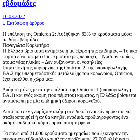
εβδομάδες
16.03.2022
Εκτύπωση άρθρου
Η επέλαση της Omicron 2: Αυξήθηκαν 63% τα κρούσματα μέσα
σε δύο εβδομάδες
Παναγιώτα Καρλατήρα
Η Ελλάδα βρίσκεται αντιμέτωπη με έξαρση της επιδημίας – Το ιικό
φορτίο είναι υψηλό στις περισσότερες περιοχές – Νοσούν κυρίως
άτομα νέας ηλικίας – Δεν αυξάνονται οι νοσηλείες
Στην εποχή της κυριαρχίας της Omicron 2, της υποπαραλλαγής
ΒΑ.2 της υπερμεταδοτικής μετάλλαξης του κορωνοϊού, Omicron,
έχει εισέλθει η χώρα μας.
Δυόμισι μήνες μετά την επέλαση της Omicron 1 (υποπαραλλαγή
ΒΑ.1) και ενός ακόμη (του πέμπτου) κύματος, η Ελλάδα βρίσκεται
αντιμέτωπη με μία επιδημική έξαρση κορωνοϊού.
Αυτό που δεν γνωρίζουν ακόμη οι ειδικοί είναι εάν πρόκειται να
σταθεροποιηθεί ή αν θα κινηθεί ανοδικά, προδιαγράφοντας ένα
ακόμη επιδημικό κύμα εαρινό αυτή τη φορά.
Τα πάνω από 21.000 κρούσματα ημερησίως που ξεκίνησαν την
περασμένη εβδομάδα και πλέον αγγίζουν τις 27.000 αλλά και η