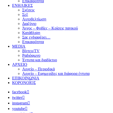
Επικαιρότητα
ΕΝΗΛΙΚΕΣ
Σχέσεις
Σεξ
Αυτοβελτίωση
Διαζύγιο
Άγχος – Φοβίες – Κρίσεις πανικού
Κατάθλιψη
Σας ενδιαφέρει…
Επικαιρότητα
MEDIA
Βίντεο/TV
Ραδιόφωνο
Έντυπα και διαδίκτυο
ΑΡΧΕΙΟ
Αρχείο – Περιοδικά
Αρχείο – Εφημερίδες και διάφορα έντυπα
ΕΠΙΚΟΙΝΩΝΙΑ
ΚΟΡΟΝΟΪΟΣ
facebook
twitter
instagram
youtube