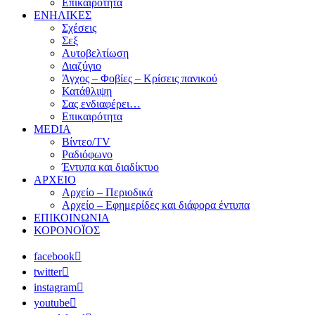
Επικαιρότητα
ΕΝΗΛΙΚΕΣ
Σχέσεις
Σεξ
Αυτοβελτίωση
Διαζύγιο
Άγχος – Φοβίες – Κρίσεις πανικού
Κατάθλιψη
Σας ενδιαφέρει…
Επικαιρότητα
MEDIA
Βίντεο/TV
Ραδιόφωνο
Έντυπα και διαδίκτυο
ΑΡΧΕΙΟ
Αρχείο – Περιοδικά
Αρχείο – Εφημερίδες και διάφορα έντυπα
ΕΠΙΚΟΙΝΩΝΙΑ
ΚΟΡΟΝΟΪΟΣ
facebook
twitter
instagram
youtube