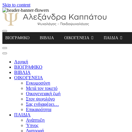
Skip to content
Αλεξάνδρα Καππάτου Ψυχολόγος – Παιδοψ
ΒΙΟΓΡΑΦΙΚΟ
ΒΙΒΛΙΑ
ΟΙΚΟΓΕΝΕΙΑ
ΠΑΙΔΙΑ
Αρχική
ΒΙΟΓΡΑΦΙΚΟ
ΒΙΒΛΙΑ
ΟΙΚΟΓΕΝΕΙΑ
Εγκυμοσύνη
Μετά τον τοκετό
Οικογενειακή ζωή
Στον ψυχολόγο
Σας ενδιαφέρει…
Επικαιρότητα
ΠΑΙΔΙΑ
Ανάπτυξη
Ύπνος
Διατροφή