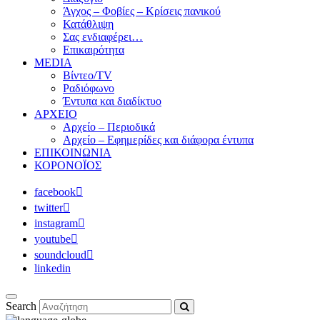
Άγχος – Φοβίες – Κρίσεις πανικού
Κατάθλιψη
Σας ενδιαφέρει…
Επικαιρότητα
MEDIA
Βίντεο/TV
Ραδιόφωνο
Έντυπα και διαδίκτυο
ΑΡΧΕΙΟ
Αρχείο – Περιοδικά
Αρχείο – Εφημερίδες και διάφορα έντυπα
ΕΠΙΚΟΙΝΩΝΙΑ
ΚΟΡΟΝΟΪΟΣ
facebook
twitter
instagram
youtube
soundcloud
linkedin
Search