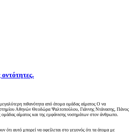
 οντότητες.
μεγαλύτερη πιθανότητα από άτομα ομάδας αίματος Ο να
επιστημίου Αθηνών Θεοδώρα Ψαλτοπούλου, Γιάννης Ντάνασης, Πάνος
ομάδας αίματος και της εμφάνισης νοσημάτων στον άνθρωπο.
υν ότι αυτό μπορεί να οφείλεται στο γεγονός ότι τα άτομα με