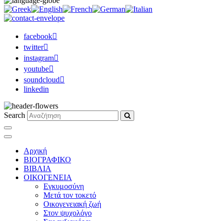
facebook
twitter
instagram
youtube
soundcloud
linkedin
Search
Αρχική
ΒΙΟΓΡΑΦΙΚΟ
ΒΙΒΛΙΑ
ΟΙΚΟΓΕΝΕΙΑ
Εγκυμοσύνη
Μετά τον τοκετό
Οικογενειακή ζωή
Στον ψυχολόγο