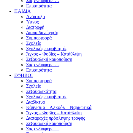
Σας ενδιαφέρει…
Επικαιρότητα
ΠΑΙΔΙΑ
Ανάπτυξη
Ύπνος
Διατροφή
Διαπαιδαγώγηση
Συμπεριφορά
Σχολείο
Σχολικός εκφοβισμός
Άγχος – Φοβίες – Κατάθλιψη
Σεξουαλική κακοποίηση
Σας ενδιαφέρει…
Επικαιρότητα
ΕΦΗΒΟΙ
Συμπεριφορά
Σχολείο
Σεξουαλικότητα
Σχολικός εκφοβισμός
Διαδίκτυο
Κάπνισμα – Αλκοόλ – Ναρκωτικά
Άγχος – Φοβίες – Κατάθλιψη
Διαταραχές πρόσληψης τροφής
Σεξουαλική κακοποίηση
Σας ενδιαφέρει…