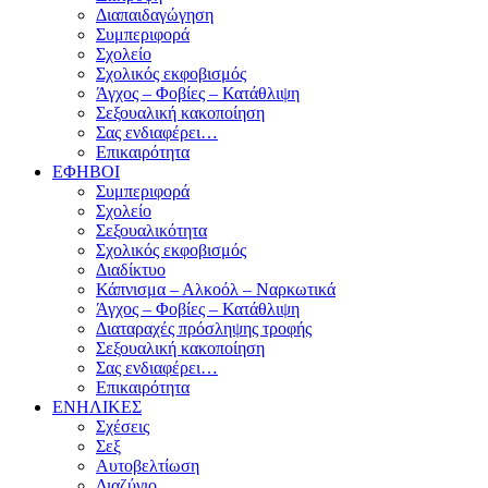
Διαπαιδαγώγηση
Συμπεριφορά
Σχολείο
Σχολικός εκφοβισμός
Άγχος – Φοβίες – Κατάθλιψη
Σεξουαλική κακοποίηση
Σας ενδιαφέρει…
Επικαιρότητα
ΕΦΗΒΟΙ
Συμπεριφορά
Σχολείο
Σεξουαλικότητα
Σχολικός εκφοβισμός
Διαδίκτυο
Κάπνισμα – Αλκοόλ – Ναρκωτικά
Άγχος – Φοβίες – Κατάθλιψη
Διαταραχές πρόσληψης τροφής
Σεξουαλική κακοποίηση
Σας ενδιαφέρει…
Επικαιρότητα
ΕΝΗΛΙΚΕΣ
Σχέσεις
Σεξ
Αυτοβελτίωση
Διαζύγιο