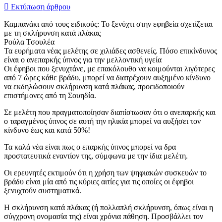
Εκτύπωση άρθρου
Καμπανάκι από τους ειδικούς: Το ξενύχτι στην εφηβεία σχετίζεται
με τη σκλήρυνση κατά πλάκας
Ρούλα Τσουλέα
Τα ευρήματα νέας μελέτης σε χιλιάδες ασθενείς. Πόσο επικίνδυνος
είναι ο ανεπαρκής ύπνος για την μελλοντική υγεία
Οι έφηβοι που ξενυχτάνε, με επακόλουθο να κοιμούνται λιγότερες
από 7 ώρες κάθε βράδυ, μπορεί να διατρέχουν αυξημένο κίνδυνο
να εκδηλώσουν σκλήρυνση κατά πλάκας, προειδοποιούν
επιστήμονες από τη Σουηδία.
Σε μελέτη που πραγματοποίησαν διαπίστωσαν ότι ο ανεπαρκής και
ο ταραγμένος ύπνος σε αυτή την ηλικία μπορεί να αυξήσει τον
κίνδυνο έως και κατά 50%!
Τα καλά νέα είναι πως ο επαρκής ύπνος μπορεί να δρα
προστατευτικά εναντίον της, σύμφωνα με την ίδια μελέτη.
Οι ερευνητές εκτιμούν ότι η χρήση των ψηφιακών συσκευών το
βράδυ είναι μία από τις κύριες αιτίες για τις οποίες οι έφηβοι
ξενυχτούν συστηματικά.
Η σκλήρυνση κατά πλάκας (ή πολλαπλή σκλήρυνση, όπως είναι η
σύγχρονη ονομασία της) είναι χρόνια πάθηση. Προσβάλλει τον