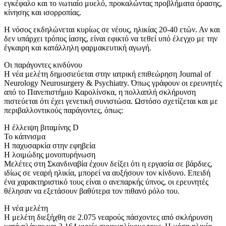
εγκέφαλο και το νωτιαίο μυελό, προκαλώντας προβλήματα όρασης,
κίνησης και ισορροπίας.
Η νόσος εκδηλώνεται κυρίως σε νέους, ηλικίας 20-40 ετών. Αν και
δεν υπάρχει τρόπος ίασης, είναι εφικτό να τεθεί υπό έλεγχο με την
έγκαιρη και κατάλληλη φαρμακευτική αγωγή.
Οι παράγοντες κινδύνου
Η νέα μελέτη δημοσιεύεται στην ιατρική επιθεώρηση Journal of
Neurology Neurosurgery & Psychiatry. Όπως γράφουν οι ερευνητές
από το Πανεπιστήμιο Καρολίνσκα, η πολλαπλή σκλήρυνση
πιστεύεται ότι έχει γενετική συνιστώσα. Ωστόσο σχετίζεται και με
περιβαλλοντικούς παράγοντες, όπως:
Η έλλειψη βιταμίνης D
Το κάπνισμα
Η παχυσαρκία στην εφηβεία
Η λοιμώδης μονοπυρήνωση
Μελέτες στη Σκανδιναβία έχουν δείξει ότι η εργασία σε βάρδιες,
ιδίως σε νεαρή ηλικία, μπορεί να αυξήσουν τον κίνδυνο. Επειδή
ένα χαρακτηριστικό τους είναι ο ανεπαρκής ύπνος, οι ερευνητές
θέλησαν να εξετάσουν βαθύτερα τον πιθανό ρόλο του.
Η νέα μελέτη
Η μελέτη διεξήχθη σε 2.075 νεαρούς πάσχοντες από σκλήρυνση