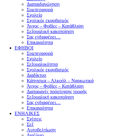
Διαπαιδαγώγηση
Συμπεριφορά
Σχολείο
Σχολικός εκφοβισμός
Άγχος – Φοβίες – Κατάθλιψη
Σεξουαλική κακοποίηση
Σας ενδιαφέρει…
Επικαιρότητα
ΕΦΗΒΟΙ
Συμπεριφορά
Σχολείο
Σεξουαλικότητα
Σχολικός εκφοβισμός
Διαδίκτυο
Κάπνισμα – Αλκοόλ – Ναρκωτικά
Άγχος – Φοβίες – Κατάθλιψη
Διαταραχές πρόσληψης τροφής
Σεξουαλική κακοποίηση
Σας ενδιαφέρει…
Επικαιρότητα
ΕΝΗΛΙΚΕΣ
Σχέσεις
Σεξ
Αυτοβελτίωση
Διαζύγιο