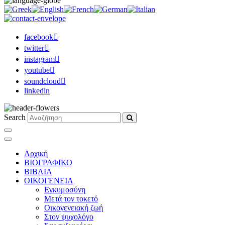
facebook
twitter
instagram
youtube
soundcloud
linkedin
Search
Αρχική
ΒΙΟΓΡΑΦΙΚΟ
ΒΙΒΛΙΑ
ΟΙΚΟΓΕΝΕΙΑ
Εγκυμοσύνη
Μετά τον τοκετό
Οικογενειακή ζωή
Στον ψυχολόγο