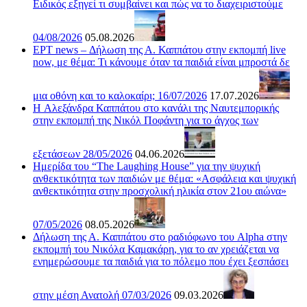
Ειδικός εξηγεί τι συμβαίνει και πώς να το διαχειριστούμε
04/08/2026
05.08.2026
ΕΡΤ news – Δήλωση της Α. Καππάτου στην εκπομπή live
now, με θέμα: Τι κάνουμε όταν τα παιδιά είναι μπροστά δε
μια οθόνη και το καλοκαίρι; 16/07/2026
17.07.2026
H Αλεξάνδρα Καππάτου στο κανάλι της Ναυτεμπορικής
στην εκπομπή της Νικόλ Ποφάντη για το άγχος των
εξετάσεων 28/05/2026
04.06.2026
Ημερίδα του “The Laughing House” για την ψυχική
ανθεκτικότητα των παιδιών με θέμα: «Ασφάλεια και ψυχική
ανθεκτικότητα στην προσχολική ηλικία στον 21ου αιώνα»
07/05/2026
08.05.2026
Δήλωση της Α. Καππάτου στο ραδιόφωνο του Alpha στην
εκπομπή του Νικόλα Καμακάρη, για το αν χρειάζεται να
ενημερώσουμε τα παιδιά για το πόλεμο που έχει ξεσπάσει
στην μέση Ανατολή 07/03/2026
09.03.2026