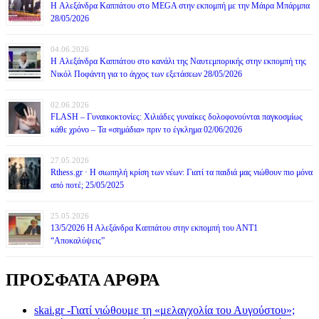
H Αλεξάνδρα Καππάτου στο MEGA στην εκπομπή με την Μάιρα Mπάρμπα
28/05/2026
04.06.2026
H Αλεξάνδρα Καππάτου στο κανάλι της Ναυτεμπορικής στην εκπομπή της
Νικόλ Ποφάντη για το άγχος των εξετάσεων 28/05/2026
02.06.2026
FLASH – Γυναικοκτονίες: Χιλιάδες γυναίκες δολοφονούνται παγκοσμίως
κάθε χρόνο – Τα «σημάδια» πριν το έγκλημα 02/06/2026
27.05.2026
Rthess.gr · Η σιωπηλή κρίση των νέων: Γιατί τα παιδιά μας νιώθουν πιο μόνα
από ποτέ; 25/05/2025
25.05.2026
13/5/2026 Η Αλεξάνδρα Καππάτου στην εκπομπή του ΑΝΤ1
“Αποκαλύψεις”
ΠΡΟΣΦΑΤΑ ΑΡΘΡΑ
skai.gr -Γιατί νιώθουμε τη «μελαγχολία του Αυγούστου»;