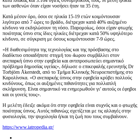
κατά πλάκας και 3.164 υγιείς συνομηλίκους τους. Η μέση ηλικία
των ασθενών όταν είχαν νοσήσει ήταν τα 35 έτη.
Κατά μέσον όρο, όσοι σε ηλικία 15-19 ετών κοιμόντουσαν
λιγότερο από 7 ώρες το βράδυ, διέτρεχαν κατά 40% αυξημένο
κίνδυνο να εκδηλώσουν τη νόσο. Παρομοίως, όσοι είχαν φτωχής
ποιότητας ύπνο στις ίδιες ηλικίες διέτρεχαν κατά 50% υψηλότερο
κίνδυνο, σε σύγκριση με όσους κοιμόντουσαν 7-9 ώρες.
«Η διαθεσιμότητα της τεχνολογίας και της πρόσβασης στο
διαδίκτυο οποιαδήποτε στιγμή του 4ωρου συμβάλλει στον
ανεπαρκή ύπνο στην εφηβεία και αντιπροσωπεύει σημαντικό
πρόβλημα δημοσίας υγείας», δήλωσε ο επικεφαλής ερευνητής Dr
Torbjörn Åkerstedt, από το Τμήμα Κλινικής Νευροεπιστήμης στο
Καρολίνσκα. «Ο ανεπαρκής ύπνος στην εφηβεία κρύβει πολλούς
κινδύνους, όπως οι αυξημένες πιθανότητες για πολλαπλή
σκλήρυνση. Είναι σημαντικό να ενημερωθούν γι’ αυτούς οι έφηβοι
και οι γονείς τους».
Η μελέτη έδειξε ακόμα ότι στην εφηβεία είναι συχνός και ο φτωχής
ποιότητας ύπνος. Αυτός πιθανώςς σχετίζεται με τις αλλαγές στην
φυσιολογία, την ψυχολογία ή/και τη ζωή που τους συμβαίνουν.
https://www.iatropedia.gr/