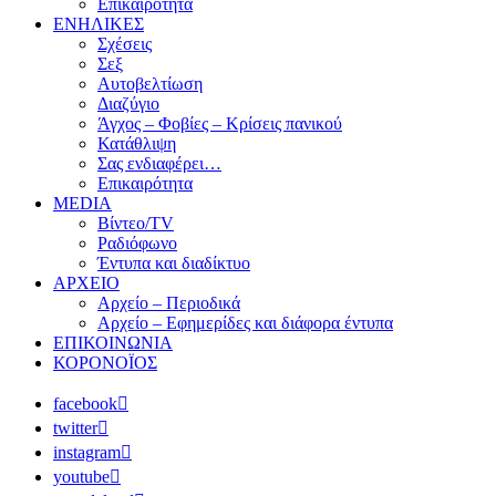
Επικαιρότητα
ΕΝΗΛΙΚΕΣ
Σχέσεις
Σεξ
Αυτοβελτίωση
Διαζύγιο
Άγχος – Φοβίες – Κρίσεις πανικού
Κατάθλιψη
Σας ενδιαφέρει…
Επικαιρότητα
MEDIA
Βίντεο/TV
Ραδιόφωνο
Έντυπα και διαδίκτυο
ΑΡΧΕΙΟ
Αρχείο – Περιοδικά
Αρχείο – Εφημερίδες και διάφορα έντυπα
ΕΠΙΚΟΙΝΩΝΙΑ
ΚΟΡΟΝΟΪΟΣ
facebook
twitter
instagram
youtube