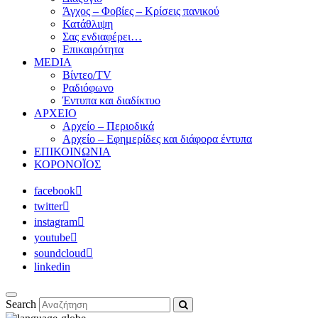
Άγχος – Φοβίες – Κρίσεις πανικού
Κατάθλιψη
Σας ενδιαφέρει…
Επικαιρότητα
MEDIA
Βίντεο/TV
Ραδιόφωνο
Έντυπα και διαδίκτυο
ΑΡΧΕΙΟ
Αρχείο – Περιοδικά
Αρχείο – Εφημερίδες και διάφορα έντυπα
ΕΠΙΚΟΙΝΩΝΙΑ
ΚΟΡΟΝΟΪΟΣ
facebook
twitter
instagram
youtube
soundcloud
linkedin
Search