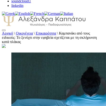
soundcloud
linkedin
Αρχική
\
Οικογένεια
\
Επικαιρότητα
\
Καμπανάκι από τους
Αλεξάνδρα Καππάτου Ψυχολόγος –
ειδικούς: Το ξενύχτι στην εφηβεία σχετίζεται με τη σκλήρυνση
Παιδοψυχολόγος
κατά πλάκας