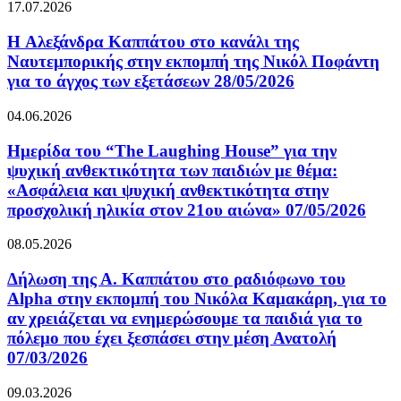
17.07.2026
H Αλεξάνδρα Καππάτου στο κανάλι της
Ναυτεμπορικής στην εκπομπή της Νικόλ Ποφάντη
για το άγχος των εξετάσεων 28/05/2026
04.06.2026
Ημερίδα του “The Laughing House” για την
ψυχική ανθεκτικότητα των παιδιών με θέμα:
«Ασφάλεια και ψυχική ανθεκτικότητα στην
προσχολική ηλικία στον 21ου αιώνα» 07/05/2026
08.05.2026
Δήλωση της Α. Καππάτου στο ραδιόφωνο του
Alpha στην εκπομπή του Νικόλα Καμακάρη, για το
αν χρειάζεται να ενημερώσουμε τα παιδιά για το
πόλεμο που έχει ξεσπάσει στην μέση Ανατολή
07/03/2026
09.03.2026