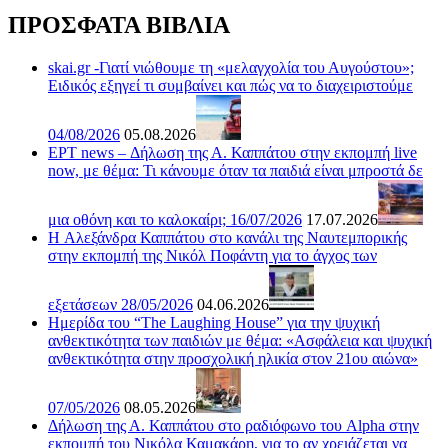
ΠΡΟΣΦΑΤΑ ΒΙΒΛΙΑ
skai.gr -Γιατί νιώθουμε τη «μελαγχολία του Αυγούστου»;
Ειδικός εξηγεί τι συμβαίνει και πώς να το διαχειριστούμε
04/08/2026
05.08.2026
ΕΡΤ news – Δήλωση της Α. Καππάτου στην εκπομπή live
now, με θέμα: Τι κάνουμε όταν τα παιδιά είναι μπροστά δε
μια οθόνη και το καλοκαίρι; 16/07/2026
17.07.2026
H Αλεξάνδρα Καππάτου στο κανάλι της Ναυτεμπορικής
στην εκπομπή της Νικόλ Ποφάντη για το άγχος των
εξετάσεων 28/05/2026
04.06.2026
Ημερίδα του “The Laughing House” για την ψυχική
ανθεκτικότητα των παιδιών με θέμα: «Ασφάλεια και ψυχική
ανθεκτικότητα στην προσχολική ηλικία στον 21ου αιώνα»
07/05/2026
08.05.2026
Δήλωση της Α. Καππάτου στο ραδιόφωνο του Alpha στην
εκπομπή του Νικόλα Καμακάρη, για το αν χρειάζεται να