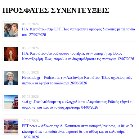
ΠΡΟΣΦΑΤΕΣ ΣΥΝΕΝΤΕΥΞΕΙΣ
05.08.2026
Η Α. Καππάτου στην ΕΡΤ. Πως να περάσετε όμορφες διακοπές με τα παιδιά
σας. 27/07/2026
05.08.2026
Η Α. Καππάτου στο ραδιόφωνο του alpha, στην εκπομπή της Βίκυς
Καρατζαφέρη. Πως μπορούμε να διαχειριζόμαστε τις αποτυχίες 12/07/2026
05.08.2026
Newshub.gr – Podcast με την Αλεξάνδρα Καππάτου: Τέλος σχολείου, πώς
περνούν οι έφηβοι το καλοκαίρι 26/06/2026
05.08.2026
skai.gr -Γιατί νιώθουμε τη «μελαγχολία του Αυγούστου»; Ειδικός εξηγεί τι
συμβαίνει και πώς να το διαχειριστούμε 04/08/2026
17.07.2026
ΕΡΤ news – Δήλωση της Α. Καππάτου στην εκπομπή live now, με θέμα: Τι
κάνουμε όταν τα παιδιά είναι μπροστά δε μια οθόνη και το καλοκαίρι;
16/07/2026