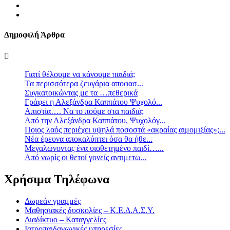
Δημοφιλή Άρθρα
Γιατί θέλουμε να κάνουμε παιδιά;
Tα περισσότερα ζευγάρια αποφασ...
Συγκατοικώντας με τα …πεθερικά
Γράφει η Αλεξάνδρα Καππάτου Ψυχολό...
Απιστία…. Να το πούμε στα παιδιά;
Από την Αλεξάνδρα Καππάτου, Ψυχολόγ...
Ποιος λαός περιέχει υψηλά ποσοστά «ακραίας αιμομιξίας»;...
Νέα έρευνα αποκαλύπτει όσα θα ήθε...
Mεγαλώνοντας ένα υιοθετημένο παιδί…...
Aπό νωρίς οι θετοί γονείς αντιμετω...
Χρήσιμα Τηλέφωνα
Δωρεάν γραμμές
Μαθησιακές δυσκολίες – Κ.Ε.Δ.Α.Σ.Υ.
Διαδίκτυο – Καταγγελίες
Ιατροπαιδαγωγικές υπηρεσίες