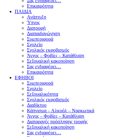
Σας ενδιαφέρει…
Επικαιρότητα
ΠΑΙΔΙΑ
Ανάπτυξη
Ύπνος
Διατροφή
Διαπαιδαγώγηση
Συμπεριφορά
Σχολείο
Σχολικός εκφοβισμός
Άγχος – Φοβίες – Κατάθλιψη
Σεξουαλική κακοποίηση
Σας ενδιαφέρει…
Επικαιρότητα
ΕΦΗΒΟΙ
Συμπεριφορά
Σχολείο
Σεξουαλικότητα
Σχολικός εκφοβισμός
Διαδίκτυο
Κάπνισμα – Αλκοόλ – Ναρκωτικά
Άγχος – Φοβίες – Κατάθλιψη
Διαταραχές πρόσληψης τροφής
Σεξουαλική κακοποίηση
Σας ενδιαφέρει…