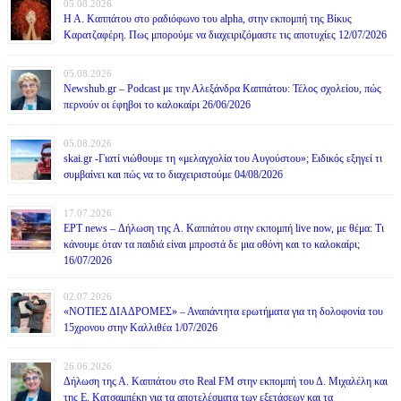
05.08.2026
Η Α. Καππάτου στο ραδιόφωνο του alpha, στην εκπομπή της Βίκυς
Καρατζαφέρη. Πως μπορούμε να διαχειριζόμαστε τις αποτυχίες 12/07/2026
05.08.2026
Newshub.gr – Podcast με την Αλεξάνδρα Καππάτου: Τέλος σχολείου, πώς
περνούν οι έφηβοι το καλοκαίρι 26/06/2026
05.08.2026
skai.gr -Γιατί νιώθουμε τη «μελαγχολία του Αυγούστου»; Ειδικός εξηγεί τι
συμβαίνει και πώς να το διαχειριστούμε 04/08/2026
17.07.2026
ΕΡΤ news – Δήλωση της Α. Καππάτου στην εκπομπή live now, με θέμα: Τι
κάνουμε όταν τα παιδιά είναι μπροστά δε μια οθόνη και το καλοκαίρι;
16/07/2026
02.07.2026
«ΝΟΤΙΕΣ ΔΙΑΔΡΟΜΕΣ» – Αναπάντητα ερωτήματα για τη δολοφονία του
15χρονου στην Καλλιθέα 1/07/2026
26.06.2026
Δήλωση της Α. Καππάτου στο Real FM στην εκπομπή του Δ. Μιχαλέλη και
της Ε. Κατσαμπέκη για τα αποτελέσματα των εξετάσεων και τα