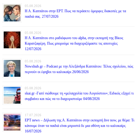
05.08.2026
Η Α. Καππάτου στην ΕΡΤ. Πως να περάσετε όμορφες διακοπές με τα
παιδιά σας. 27/07/2026
05.08.2026
Η Α. Καππάτου στο ραδιόφωνο του alpha, στην εκπομπή της Βίκυς
Καρατζαφέρη. Πως μπορούμε να διαχειριζόμαστε τις αποτυχίες
12/07/2026
05.08.2026
Newshub.gr – Podcast με την Αλεξάνδρα Καππάτου: Τέλος σχολείου, πώς
περνούν οι έφηβοι το καλοκαίρι 26/06/2026
05.08.2026
skai.gr -Γιατί νιώθουμε τη «μελαγχολία του Αυγούστου»; Ειδικός εξηγεί τι
συμβαίνει και πώς να το διαχειριστούμε 04/08/2026
17.07.2026
ΕΡΤ news – Δήλωση της Α. Καππάτου στην εκπομπή live now, με θέμα: Τι
κάνουμε όταν τα παιδιά είναι μπροστά δε μια οθόνη και το καλοκαίρι;
16/07/2026