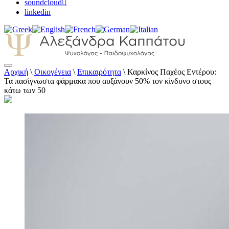
soundcloud
linkedin
Αρχική
\
Οικογένεια
\
Επικαιρότητα
\
Καρκίνος Παχέος Εντέρου:
Αλεξάνδρα Καππάτου Ψυχολόγος –
Τα πασίγνωστα φάρμακα που αυξάνουν 50% τον κίνδυνο στους
Παιδοψυχολόγος
κάτω των 50