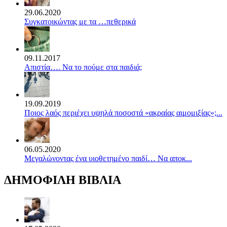
29.06.2020
Συγκατοικώντας με τα …πεθερικά
09.11.2017
Απιστία…. Να το πούμε στα παιδιά;
19.09.2019
Ποιος λαός περιέχει υψηλά ποσοστά «ακραίας αιμομιξίας»;...
06.05.2020
Mεγαλώνοντας ένα υιοθετημένο παιδί… Να αποκ...
ΔΗΜΟΦΙΛΗ ΒΙΒΛΙΑ