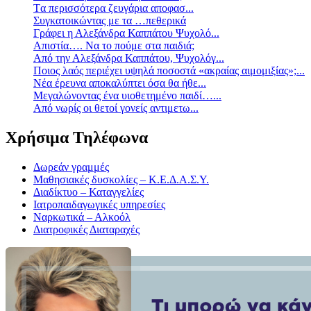
Tα περισσότερα ζευγάρια αποφασ...
Συγκατοικώντας με τα …πεθερικά
Γράφει η Αλεξάνδρα Καππάτου Ψυχολό...
Απιστία…. Να το πούμε στα παιδιά;
Από την Αλεξάνδρα Καππάτου, Ψυχολόγ...
Ποιος λαός περιέχει υψηλά ποσοστά «ακραίας αιμομιξίας»;...
Νέα έρευνα αποκαλύπτει όσα θα ήθε...
Mεγαλώνοντας ένα υιοθετημένο παιδί…...
Aπό νωρίς οι θετοί γονείς αντιμετω...
Χρήσιμα Τηλέφωνα
Δωρεάν γραμμές
Μαθησιακές δυσκολίες – Κ.Ε.Δ.Α.Σ.Υ.
Διαδίκτυο – Καταγγελίες
Ιατροπαιδαγωγικές υπηρεσίες
Ναρκωτικά – Αλκοόλ
Διατροφικές Διαταραχές