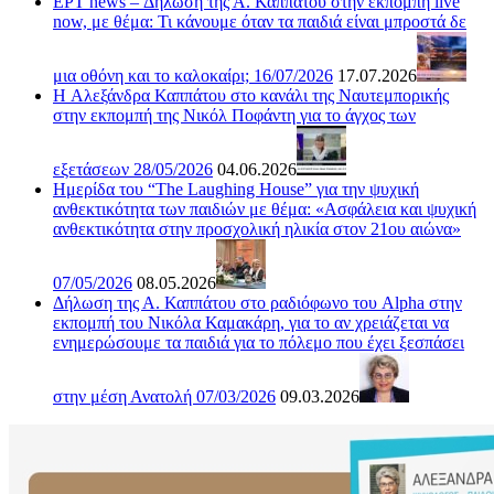
ΕΡΤ news – Δήλωση της Α. Καππάτου στην εκπομπή live
now, με θέμα: Τι κάνουμε όταν τα παιδιά είναι μπροστά δε
μια οθόνη και το καλοκαίρι; 16/07/2026
17.07.2026
H Αλεξάνδρα Καππάτου στο κανάλι της Ναυτεμπορικής
στην εκπομπή της Νικόλ Ποφάντη για το άγχος των
εξετάσεων 28/05/2026
04.06.2026
Ημερίδα του “The Laughing House” για την ψυχική
ανθεκτικότητα των παιδιών με θέμα: «Ασφάλεια και ψυχική
ανθεκτικότητα στην προσχολική ηλικία στον 21ου αιώνα»
07/05/2026
08.05.2026
Δήλωση της Α. Καππάτου στο ραδιόφωνο του Alpha στην
εκπομπή του Νικόλα Καμακάρη, για το αν χρειάζεται να
ενημερώσουμε τα παιδιά για το πόλεμο που έχει ξεσπάσει
στην μέση Ανατολή 07/03/2026
09.03.2026