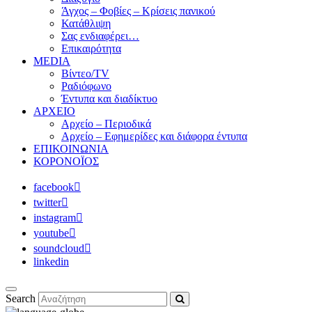
Άγχος – Φοβίες – Κρίσεις πανικού
Κατάθλιψη
Σας ενδιαφέρει…
Επικαιρότητα
MEDIA
Βίντεο/TV
Ραδιόφωνο
Έντυπα και διαδίκτυο
ΑΡΧΕΙΟ
Αρχείο – Περιοδικά
Αρχείο – Εφημερίδες και διάφορα έντυπα
ΕΠΙΚΟΙΝΩΝΙΑ
ΚΟΡΟΝΟΪΟΣ
facebook
twitter
instagram
youtube
soundcloud
linkedin
Search