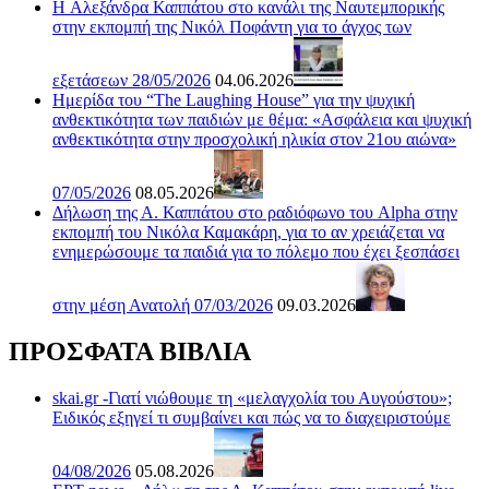
H Αλεξάνδρα Καππάτου στο κανάλι της Ναυτεμπορικής
στην εκπομπή της Νικόλ Ποφάντη για το άγχος των
εξετάσεων 28/05/2026
04.06.2026
Ημερίδα του “The Laughing House” για την ψυχική
ανθεκτικότητα των παιδιών με θέμα: «Ασφάλεια και ψυχική
ανθεκτικότητα στην προσχολική ηλικία στον 21ου αιώνα»
07/05/2026
08.05.2026
Δήλωση της Α. Καππάτου στο ραδιόφωνο του Alpha στην
εκπομπή του Νικόλα Καμακάρη, για το αν χρειάζεται να
ενημερώσουμε τα παιδιά για το πόλεμο που έχει ξεσπάσει
στην μέση Ανατολή 07/03/2026
09.03.2026
ΠΡΟΣΦΑΤΑ ΒΙΒΛΙΑ
skai.gr -Γιατί νιώθουμε τη «μελαγχολία του Αυγούστου»;
Ειδικός εξηγεί τι συμβαίνει και πώς να το διαχειριστούμε
04/08/2026
05.08.2026