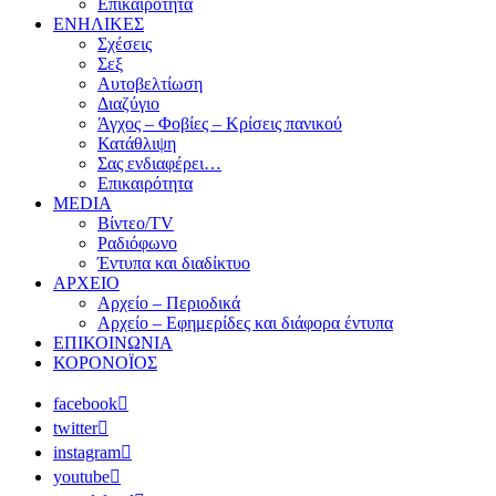
Επικαιρότητα
ΕΝΗΛΙΚΕΣ
Σχέσεις
Σεξ
Αυτοβελτίωση
Διαζύγιο
Άγχος – Φοβίες – Κρίσεις πανικού
Κατάθλιψη
Σας ενδιαφέρει…
Επικαιρότητα
MEDIA
Βίντεο/TV
Ραδιόφωνο
Έντυπα και διαδίκτυο
ΑΡΧΕΙΟ
Αρχείο – Περιοδικά
Αρχείο – Εφημερίδες και διάφορα έντυπα
ΕΠΙΚΟΙΝΩΝΙΑ
ΚΟΡΟΝΟΪΟΣ
facebook
twitter
instagram
youtube