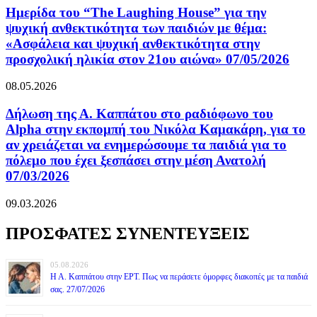
Ημερίδα του “The Laughing House” για την
ψυχική ανθεκτικότητα των παιδιών με θέμα:
«Ασφάλεια και ψυχική ανθεκτικότητα στην
προσχολική ηλικία στον 21ου αιώνα» 07/05/2026
08.05.2026
Δήλωση της Α. Καππάτου στο ραδιόφωνο του
Alpha στην εκπομπή του Νικόλα Καμακάρη, για το
αν χρειάζεται να ενημερώσουμε τα παιδιά για το
πόλεμο που έχει ξεσπάσει στην μέση Ανατολή
07/03/2026
09.03.2026
ΠΡΟΣΦΑΤΕΣ ΣΥΝΕΝΤΕΥΞΕΙΣ
05.08.2026
Η Α. Καππάτου στην ΕΡΤ. Πως να περάσετε όμορφες διακοπές με τα παιδιά
σας. 27/07/2026