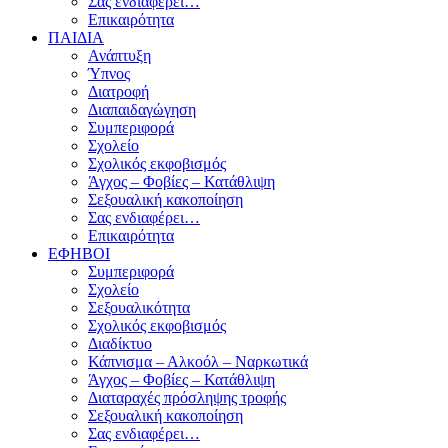
Σας ενδιαφέρει…
Επικαιρότητα
ΠΑΙΔΙΑ
Ανάπτυξη
Ύπνος
Διατροφή
Διαπαιδαγώγηση
Συμπεριφορά
Σχολείο
Σχολικός εκφοβισμός
Άγχος – Φοβίες – Κατάθλιψη
Σεξουαλική κακοποίηση
Σας ενδιαφέρει…
Επικαιρότητα
ΕΦΗΒΟΙ
Συμπεριφορά
Σχολείο
Σεξουαλικότητα
Σχολικός εκφοβισμός
Διαδίκτυο
Κάπνισμα – Αλκοόλ – Ναρκωτικά
Άγχος – Φοβίες – Κατάθλιψη
Διαταραχές πρόσληψης τροφής
Σεξουαλική κακοποίηση
Σας ενδιαφέρει…