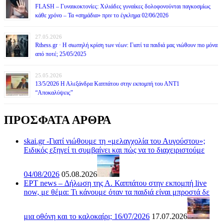
FLASH – Γυναικοκτονίες: Χιλιάδες γυναίκες δολοφονούνται παγκοσμίως
κάθε χρόνο – Τα «σημάδια» πριν το έγκλημα 02/06/2026
27.05.2026
Rthess.gr · Η σιωπηλή κρίση των νέων: Γιατί τα παιδιά μας νιώθουν πιο μόνα
από ποτέ; 25/05/2025
25.05.2026
13/5/2026 Η Αλεξάνδρα Καππάτου στην εκπομπή του ΑΝΤ1
“Αποκαλύψεις”
ΠΡΟΣΦΑΤΑ ΑΡΘΡΑ
skai.gr -Γιατί νιώθουμε τη «μελαγχολία του Αυγούστου»;
Ειδικός εξηγεί τι συμβαίνει και πώς να το διαχειριστούμε
04/08/2026
05.08.2026
ΕΡΤ news – Δήλωση της Α. Καππάτου στην εκπομπή live
now, με θέμα: Τι κάνουμε όταν τα παιδιά είναι μπροστά δε
μια οθόνη και το καλοκαίρι; 16/07/2026
17.07.2026