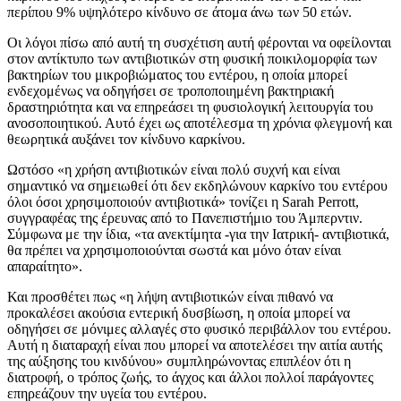
περίπου 9% υψηλότερο κίνδυνο σε άτομα άνω των 50 ετών.
Οι λόγοι πίσω από αυτή τη συσχέτιση αυτή φέρονται να οφείλονται
στον αντίκτυπο των αντιβιοτικών στη φυσική ποικιλομορφία των
βακτηρίων του μικροβιώματος του εντέρου, η οποία μπορεί
ενδεχομένως να οδηγήσει σε τροποποιημένη βακτηριακή
δραστηριότητα και να επηρεάσει τη φυσιολογική λειτουργία του
ανοσοποιητικού. Αυτό έχει ως αποτέλεσμα τη χρόνια φλεγμονή και
θεωρητικά αυξάνει τον κίνδυνο καρκίνου.
Ωστόσο «η χρήση αντιβιοτικών είναι πολύ συχνή και είναι
σημαντικό να σημειωθεί ότι δεν εκδηλώνουν καρκίνο του εντέρου
όλοι όσοι χρησιμοποιούν αντιβιοτικά» τονίζει η Sarah Perrott,
συγγραφέας της έρευνας από το Πανεπιστήμιο του Άμπερντιν.
Σύμφωνα με την ίδια, «τα ανεκτίμητα -για την Ιατρική- αντιβιοτικά,
θα πρέπει να χρησιμοποιούνται σωστά και μόνο όταν είναι
απαραίτητο».
Και προσθέτει πως «η λήψη αντιβιοτικών είναι πιθανό να
προκαλέσει ακούσια εντερική δυσβίωση, η οποία μπορεί να
οδηγήσει σε μόνιμες αλλαγές στο φυσικό περιβάλλον του εντέρου.
Αυτή η διαταραχή είναι που μπορεί να αποτελέσει την αιτία αυτής
της αύξησης του κινδύνου» συμπληρώνοντας επιπλέον ότι η
διατροφή, ο τρόπος ζωής, το άγχος και άλλοι πολλοί παράγοντες
επηρεάζουν την υγεία του εντέρου.