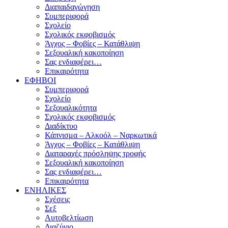
Διαπαιδαγώγηση
Συμπεριφορά
Σχολείο
Σχολικός εκφοβισμός
Άγχος – Φοβίες – Κατάθλιψη
Σεξουαλική κακοποίηση
Σας ενδιαφέρει…
Επικαιρότητα
ΕΦΗΒΟΙ
Συμπεριφορά
Σχολείο
Σεξουαλικότητα
Σχολικός εκφοβισμός
Διαδίκτυο
Κάπνισμα – Αλκοόλ – Ναρκωτικά
Άγχος – Φοβίες – Κατάθλιψη
Διαταραχές πρόσληψης τροφής
Σεξουαλική κακοποίηση
Σας ενδιαφέρει…
Επικαιρότητα
ΕΝΗΛΙΚΕΣ
Σχέσεις
Σεξ
Αυτοβελτίωση
Διαζύγιο