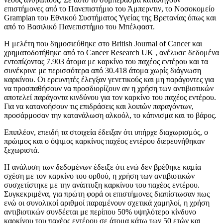
επιστήμονες από το Πανεπιστήμιο του Άμπερντιν, το Νοσοκομείο
Grampian του Εθνικού Συστήματος Υγείας της Βρετανίας όπως και
από το Βασιλικό Πανεπιστήμιο του Μπέλφαστ.
Η μελέτη που δημοσιεύθηκε στο British Journal of Cancer και
χρηματοδοτήθηκε από το Cancer Research UK , ανέλυσε δεδομένα
εντοπίζοντας 7.903 άτομα με καρκίνο του παχέος εντέρου και τα
συνέκρινε με περισσότερα από 30.418 άτομα χωρίς διάγνωση
καρκίνου. Οι ερευνητές έλεγξαν γενετικούς και μη παράγοντες για
να προσπαθήσουν να προσδιορίζουν αν η χρήση των αντιβιοτικών
αποτελεί παράγοντα κινδύνου για τον καρκίνο του παχέος εντέρου.
Για να κατανοήσουν τις επιδράσεις και λοιπών παραγόντων,
προσάρμοσαν την κατανάλωση αλκοόλ, το κάπνισμα και το βάρος.
Επιπλέον, επειδή τα στοιχεία έδειξαν ότι υπήρχε διαχωρισμός, ο
πρώιμος και ο όψιμος καρκίνος παχέος εντέρου διερευνήθηκαν
ξεχωριστά.
Η ανάλυση των δεδομένων έδειξε ότι ενώ δεν βρέθηκε καμία
σχέση με τον καρκίνο του ορθού, η χρήση των αντιβιοτικών
συσχετίστηκε με την ανάπτυξη καρκίνου του παχέος εντέρου.
Συγκεκριμένα, για πρώτη φορά οι επιστήμονες διαπίστωσαν πως
ενώ οι συνολικοί αριθμοί παραμένουν σχετικά χαμηλοί, η χρήση
αντιβιοτικών συνδέεται με περίπου 50% υψηλότερο κίνδυνο
καρκίνου του παχέος εντέρου σε άτομα κάτω των 50 ετών και