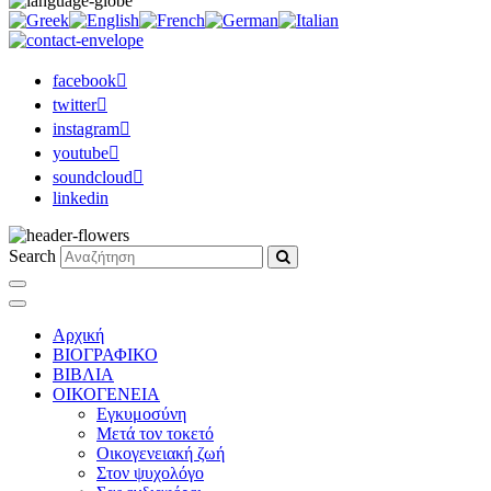
facebook
twitter
instagram
youtube
soundcloud
linkedin
Search
Αρχική
ΒΙΟΓΡΑΦΙΚΟ
ΒΙΒΛΙΑ
ΟΙΚΟΓΕΝΕΙΑ
Εγκυμοσύνη
Μετά τον τοκετό
Οικογενειακή ζωή
Στον ψυχολόγο