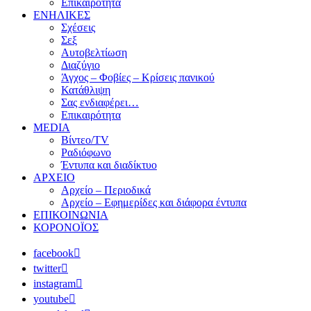
Επικαιρότητα
ΕΝΗΛΙΚΕΣ
Σχέσεις
Σεξ
Αυτοβελτίωση
Διαζύγιο
Άγχος – Φοβίες – Κρίσεις πανικού
Κατάθλιψη
Σας ενδιαφέρει…
Επικαιρότητα
MEDIA
Βίντεο/TV
Ραδιόφωνο
Έντυπα και διαδίκτυο
ΑΡΧΕΙΟ
Αρχείο – Περιοδικά
Αρχείο – Εφημερίδες και διάφορα έντυπα
ΕΠΙΚΟΙΝΩΝΙΑ
ΚΟΡΟΝΟΪΟΣ
facebook
twitter
instagram
youtube