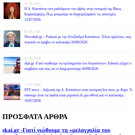
05.08.2026
Η Α. Καππάτου στο ραδιόφωνο του alpha, στην εκπομπή της Βίκυς
Καρατζαφέρη. Πως μπορούμε να διαχειριζόμαστε τις αποτυχίες
12/07/2026
05.08.2026
Newshub.gr – Podcast με την Αλεξάνδρα Καππάτου: Τέλος σχολείου, πώς
περνούν οι έφηβοι το καλοκαίρι 26/06/2026
05.08.2026
skai.gr -Γιατί νιώθουμε τη «μελαγχολία του Αυγούστου»; Ειδικός εξηγεί τι
συμβαίνει και πώς να το διαχειριστούμε 04/08/2026
17.07.2026
ΕΡΤ news – Δήλωση της Α. Καππάτου στην εκπομπή live now, με θέμα: Τι
κάνουμε όταν τα παιδιά είναι μπροστά δε μια οθόνη και το καλοκαίρι;
16/07/2026
ΠΡΟΣΦΑΤΑ ΑΡΘΡΑ
skai.gr -Γιατί νιώθουμε τη «μελαγχολία του