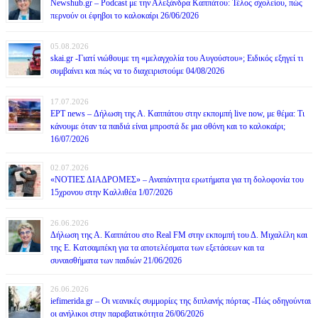
Newshub.gr – Podcast με την Αλεξάνδρα Καππάτου: Τέλος σχολείου, πώς
περνούν οι έφηβοι το καλοκαίρι 26/06/2026
05.08.2026
skai.gr -Γιατί νιώθουμε τη «μελαγχολία του Αυγούστου»; Ειδικός εξηγεί τι
συμβαίνει και πώς να το διαχειριστούμε 04/08/2026
17.07.2026
ΕΡΤ news – Δήλωση της Α. Καππάτου στην εκπομπή live now, με θέμα: Τι
κάνουμε όταν τα παιδιά είναι μπροστά δε μια οθόνη και το καλοκαίρι;
16/07/2026
02.07.2026
«ΝΟΤΙΕΣ ΔΙΑΔΡΟΜΕΣ» – Αναπάντητα ερωτήματα για τη δολοφονία του
15χρονου στην Καλλιθέα 1/07/2026
26.06.2026
Δήλωση της Α. Καππάτου στο Real FM στην εκπομπή του Δ. Μιχαλέλη και
της Ε. Κατσαμπέκη για τα αποτελέσματα των εξετάσεων και τα
συναισθήματα των παιδιών 21/06/2026
26.06.2026
iefimerida.gr – Οι νεανικές συμμορίες της διπλανής πόρτας -Πώς οδηγούνται
οι ανήλικοι στην παραβατικότητα 26/06/2026