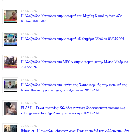
04.06.2026
H Αλεξάνδρα Καππάτου στην εκπομπή του Μιχάλη Κεφαλογιάννη «Ζω
Καλά» 30/05/2026
04.06.2026
H Αλεξάνδρα Καππάτου στην εκπομπή «Καλημέρα Ελλάδα» 08/05/2026
04.06.2026
H Αλεξάνδρα Καππάτου στο MEGA στην εκπομπή με την Μάιρα Mπάρμπα
28/05/2026
04.06.2026
H Αλεξάνδρα Καππάτου στο κανάλι της Ναυτεμπορικής στην εκπομπή της
Νικόλ Ποφάντη για το άγχος των εξετάσεων 28/05/2026
02.06.2026
FLASH – Γυναικοκτονίες: Χιλιάδες γυναίκες δολοφονούνται παγκοσμίως
κάθε χρόνο – Τα «σημάδια» πριν το έγκλημα 02/06/2026
27.05.2026
Rthess.gr · Η σιωπηλή κρίση των νέων: Γιατί τα παιδιά μας νιώθουν πιο μόνα