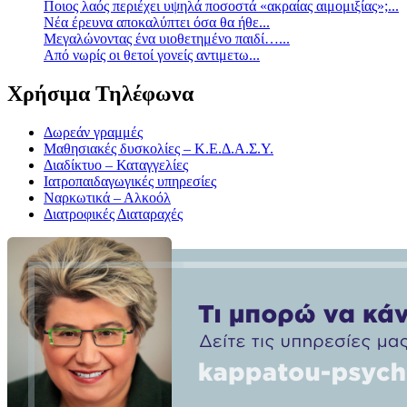
Ποιος λαός περιέχει υψηλά ποσοστά «ακραίας αιμομιξίας»;...
Νέα έρευνα αποκαλύπτει όσα θα ήθε...
Mεγαλώνοντας ένα υιοθετημένο παιδί…...
Aπό νωρίς οι θετοί γονείς αντιμετω...
Χρήσιμα Τηλέφωνα
Δωρεάν γραμμές
Μαθησιακές δυσκολίες – Κ.Ε.Δ.Α.Σ.Υ.
Διαδίκτυο – Καταγγελίες
Ιατροπαιδαγωγικές υπηρεσίες
Ναρκωτικά – Αλκοόλ
Διατροφικές Διαταραχές