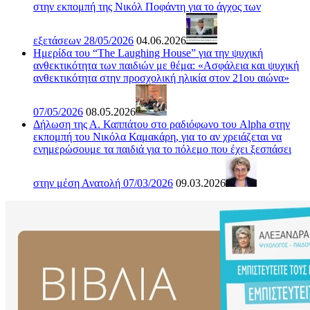
στην εκπομπή της Νικόλ Ποφάντη για το άγχος των
εξετάσεων 28/05/2026
04.06.2026
Ημερίδα του “The Laughing House” για την ψυχική
ανθεκτικότητα των παιδιών με θέμα: «Ασφάλεια και ψυχική
ανθεκτικότητα στην προσχολική ηλικία στον 21ου αιώνα»
07/05/2026
08.05.2026
Δήλωση της Α. Καππάτου στο ραδιόφωνο του Alpha στην
εκπομπή του Νικόλα Καμακάρη, για το αν χρειάζεται να
ενημερώσουμε τα παιδιά για το πόλεμο που έχει ξεσπάσει
στην μέση Ανατολή 07/03/2026
09.03.2026