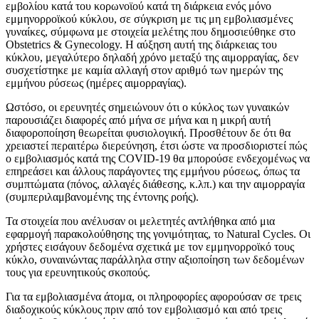
εμβολίου κατά του κορωνοϊού κατά τη διάρκεια ενός μόνο
εμμηνορροϊκού κύκλου, σε σύγκριση με τις μη εμβολιασμένες
γυναίκες, σύμφωνα με στοιχεία μελέτης που δημοσιεύθηκε στο
Obstetrics & Gynecology. Η αύξηση αυτή της διάρκειας του
κύκλου, μεγαλύτερο δηλαδή χρόνο μεταξύ της αιμορραγίας, δεν
συσχετίστηκε με καμία αλλαγή στον αριθμό των ημερών της
εμμήνου ρύσεως (ημέρες αιμορραγίας).
Ωστόσο, οι ερευνητές σημειώνουν ότι ο κύκλος των γυναικών
παρουσιάζει διαφορές από μήνα σε μήνα και η μικρή αυτή
διαφοροποίηση θεωρείται φυσιολογική. Προσθέτουν δε ότι θα
χρειαστεί περαιτέρω διερεύνηση, έτσι ώστε να προσδιοριστεί πώς
ο εμβολιασμός κατά της COVID-19 θα μπορούσε ενδεχομένως να
επηρεάσει και άλλους παράγοντες της εμμήνου ρύσεως, όπως τα
συμπτώματα (πόνος, αλλαγές διάθεσης, κ.λπ.) και την αιμορραγία
(συμπεριλαμβανομένης της έντονης ροής).
Τα στοιχεία που ανέλυσαν οι μελετητές αντλήθηκα από μια
εφαρμογή παρακολούθησης της γονιμότητας, το Natural Cycles. Οι
χρήστες εισάγουν δεδομένα σχετικά με τον εμμηνορροϊκό τους
κύκλο, συναινώντας παράλληλα στην αξιοποίηση των δεδομένων
τους για ερευνητικούς σκοπούς.
Για τα εμβολιασμένα άτομα, οι πληροφορίες αφορούσαν σε τρεις
διαδοχικούς κύκλους πριν από τον εμβολιασμό και από τρεις