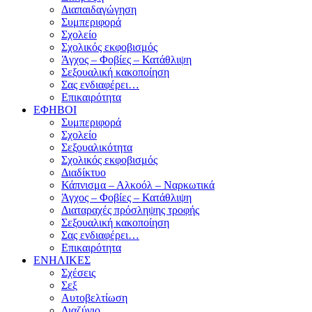
Διαπαιδαγώγηση
Συμπεριφορά
Σχολείο
Σχολικός εκφοβισμός
Άγχος – Φοβίες – Κατάθλιψη
Σεξουαλική κακοποίηση
Σας ενδιαφέρει…
Επικαιρότητα
ΕΦΗΒΟΙ
Συμπεριφορά
Σχολείο
Σεξουαλικότητα
Σχολικός εκφοβισμός
Διαδίκτυο
Κάπνισμα – Αλκοόλ – Ναρκωτικά
Άγχος – Φοβίες – Κατάθλιψη
Διαταραχές πρόσληψης τροφής
Σεξουαλική κακοποίηση
Σας ενδιαφέρει…
Επικαιρότητα
ΕΝΗΛΙΚΕΣ
Σχέσεις
Σεξ
Αυτοβελτίωση
Διαζύγιο