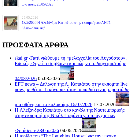
από ποτέ; 25/05/2025
25.05.2026
13/5/2026 Η Αλεξάνδρα Καππάτου στην εκπομπή του ΑΝΤ1
“Αποκαλύψεις”
ΠΡΟΣΦΑΤΑ ΑΡΘΡΑ
skai.gr -Γιατί νιώθουμε τη «μελαγχολία του Αυγούστου»;
Ειδικός εξηγεί τι συμβαίνει και πώς να το διαχειριστούμε
04/08/2026
05.08.2026
ΕΡΤ news – Δήλωση της Α. Καππάτου στην εκπομπή live
now, με θέμα: Τι κάνουμε όταν τα παιδιά είναι μπροστά δε
μια οθόνη και το καλοκαίρι; 16/07/2026
17.07.2026
H Αλεξάνδρα Καππάτου στο κανάλι της Ναυτεμπορικής
στην εκπομπή της Νικόλ Ποφάντη για το άγχος των
εξετάσεων 28/05/2026
04.06.2026
Ημερίδα του “The Laughing House” για την ψυχική