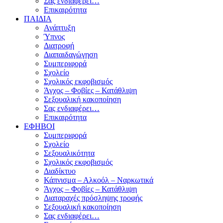
Σας ενδιαφέρει…
Επικαιρότητα
ΠΑΙΔΙΑ
Ανάπτυξη
Ύπνος
Διατροφή
Διαπαιδαγώγηση
Συμπεριφορά
Σχολείο
Σχολικός εκφοβισμός
Άγχος – Φοβίες – Κατάθλιψη
Σεξουαλική κακοποίηση
Σας ενδιαφέρει…
Επικαιρότητα
ΕΦΗΒΟΙ
Συμπεριφορά
Σχολείο
Σεξουαλικότητα
Σχολικός εκφοβισμός
Διαδίκτυο
Κάπνισμα – Αλκοόλ – Ναρκωτικά
Άγχος – Φοβίες – Κατάθλιψη
Διαταραχές πρόσληψης τροφής
Σεξουαλική κακοποίηση
Σας ενδιαφέρει…