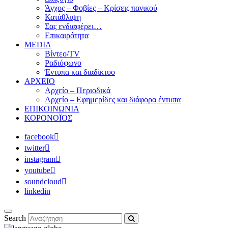
Άγχος – Φοβίες – Κρίσεις πανικού
Κατάθλιψη
Σας ενδιαφέρει…
Επικαιρότητα
MEDIA
Βίντεο/TV
Ραδιόφωνο
Έντυπα και διαδίκτυο
ΑΡΧΕΙΟ
Αρχείο – Περιοδικά
Αρχείο – Εφημερίδες και διάφορα έντυπα
ΕΠΙΚΟΙΝΩΝΙΑ
ΚΟΡΟΝΟΪΟΣ
facebook
twitter
instagram
youtube
soundcloud
linkedin
Search