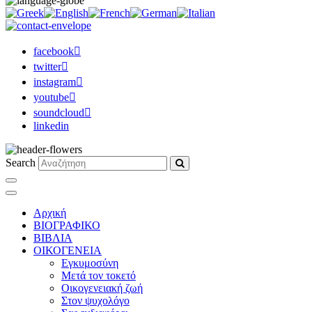
facebook
twitter
instagram
youtube
soundcloud
linkedin
Search
Αρχική
ΒΙΟΓΡΑΦΙΚΟ
ΒΙΒΛΙΑ
ΟΙΚΟΓΕΝΕΙΑ
Εγκυμοσύνη
Μετά τον τοκετό
Οικογενειακή ζωή
Στον ψυχολόγο