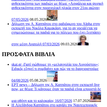
ανθεκτικότητα των παιδιών με θέμα: «Ασφάλεια και ψυχική
ανθεκτικότητα στην προσχολική ηλικία στον 21ου αιώνα»
07/05/2026
08.05.2026
Δήλωση της Α. Καππάτου στο ραδιόφωνο του Alpha στην
εκπομπή του Νικόλα Καμακάρη, για το αν χρειάζεται να
ενημερώσουμε τα παιδιά για το πόλεμο που έχει ξεσπάσει
στην μέση Ανατολή 07/03/2026
09.03.2026
ΠΡΟΣΦΑΤΑ ΒΙΒΛΙΑ
skai.gr -Γιατί νιώθουμε τη «μελαγχολία του Αυγούστου»;
Ειδικός εξηγεί τι συμβαίνει και πώς να το διαχειριστούμε
04/08/2026
05.08.2026
ΕΡΤ news – Δήλωση της Α. Καππάτου στην εκπομπή live
now, με θέμα: Τι κάνουμε όταν τα παιδιά είναι μπροστά δε
μια οθόνη και το καλοκαίρι; 16/07/2026
17.07.2026
H Αλεξάνδρα Καππάτου στο κανάλι της Ναυτεμπορικής