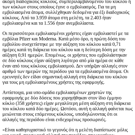
ακόμη διαδοχικούς κύκλους, συμπεριλαμβανομένου του κύκλου ή
των κύκλων στους οποίους έγινε ο εμβολιασμός. Για τα μη
εμβολιασμένα άτομα, συλλέχθηκαν δεδομένα για έξι διαδοχικούς
κύκλους. Από τα 3.959 άτομα στη μελέτη, τα 2.403 ήταν
εμβολιασμένα και τα 1.556 ήταν ανεμβολίαστα.
Οι περισσότεροι εμβολιασμένοι χρήστες είχαν εμβολιαστεί με τα
εμβόλια Pfizer και Moderna. Κατά μέσο όρο, η πρώτη δόση του
εμβολίου συσχετίστηκε με την αύξηση του κύκλου κατά 0,71
ημέρες κατά τη διάρκεια του κύκλου και η δεύτερη δόση με την
αύξηση 0,91 ημερών. Επομένως, οι χρήστες που εμβολιάστηκαν
σε δύο κύκλους είχαν αύξηση λιγότερο από μία ημέρα σε κάθε
έναν από τους κύκλους εμβολιασμού. Δεν υπήρξαν αλλαγές στον
αριθμό των ημερών της περιόδου για τα εμβολιασμένα άτομα. Οι
ερευνητές δεν είδαν σημαντική αλλαγή στη διάρκεια του κύκλου
για τους μη εμβολιασμένους χρήστες της εφαρμογής.
Αντίστοιχα, μια υπο-ομάδα εμβολιασμένων χρηστών της
εφαρμογής με δύο δόσεις που χορηγήθηκαν στον ίδιο έμμηνο
κύκλο (358 χρήστες) είχαν μεγαλύτερη μέση αύξηση στη διάρκεια
του κύκλου κατά δύο ημέρες. Ωστόσο, αυτή η αλλαγή φαίνεται πως
μειώνεται στους επόμενους κύκλους, υποδηλώνοντας ότι οι
αλλαγές της περιόδου είναι ενδεχομένως προσωρινές.
«Είναι καθησυχαστικό το γεγονός ότι η μελέτη διαπίστωσε μόλις