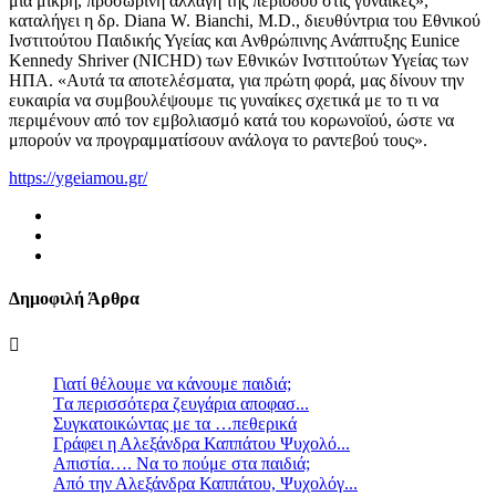
μια μικρή, προσωρινή αλλαγή της περιόδου στις γυναίκες»,
καταλήγει η δρ. Diana W. Bianchi, M.D., διευθύντρια του Εθνικού
Ινστιτούτου Παιδικής Υγείας και Ανθρώπινης Ανάπτυξης Eunice
Kennedy Shriver (NICHD) των Εθνικών Ινστιτούτων Υγείας των
ΗΠΑ. «Αυτά τα αποτελέσματα, για πρώτη φορά, μας δίνουν την
ευκαιρία να συμβουλέψουμε τις γυναίκες σχετικά με το τι να
περιμένουν από τον εμβολιασμό κατά του κορωνοϊού, ώστε να
μπορούν να προγραμματίσουν ανάλογα το ραντεβού τους».
https://ygeiamou.gr/
Δημοφιλή Άρθρα
Γιατί θέλουμε να κάνουμε παιδιά;
Tα περισσότερα ζευγάρια αποφασ...
Συγκατοικώντας με τα …πεθερικά
Γράφει η Αλεξάνδρα Καππάτου Ψυχολό...
Απιστία…. Να το πούμε στα παιδιά;
Από την Αλεξάνδρα Καππάτου, Ψυχολόγ...