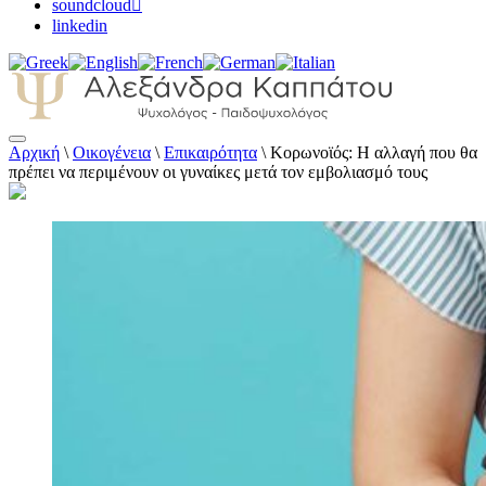
soundcloud
linkedin
Αρχική
\
Οικογένεια
\
Επικαιρότητα
\
Κορωνοϊός: Η αλλαγή που θα
Αλεξάνδρα Καππάτου Ψυχολόγος –
πρέπει να περιμένουν οι γυναίκες μετά τον εμβολιασμό τους
Παιδοψυχολόγος