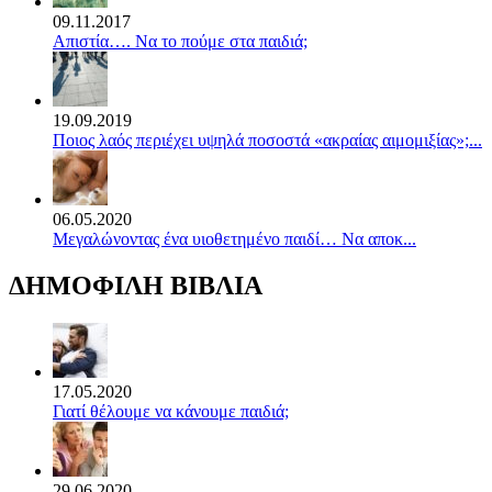
09.11.2017
Απιστία…. Να το πούμε στα παιδιά;
19.09.2019
Ποιος λαός περιέχει υψηλά ποσοστά «ακραίας αιμομιξίας»;...
06.05.2020
Mεγαλώνοντας ένα υιοθετημένο παιδί… Να αποκ...
ΔΗΜΟΦΙΛΗ ΒΙΒΛΙΑ
17.05.2020
Γιατί θέλουμε να κάνουμε παιδιά;
29.06.2020