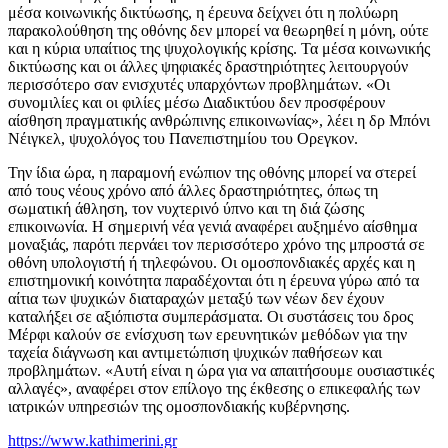
μέσα κοινωνικής δικτύωσης, η έρευνα δείχνει ότι η πολύωρη
παρακολούθηση της οθόνης δεν μπορεί να θεωρηθεί η μόνη, ούτε
και η κύρια υπαίτιος της ψυχολογικής κρίσης. Τα μέσα κοινωνικής
δικτύωσης και οι άλλες ψηφιακές δραστηριότητες λειτουργούν
περισσότερο σαν ενισχυτές υπαρχόντων προβλημάτων. «Οι
συνομιλίες και οι φιλίες μέσω Διαδικτύου δεν προσφέρουν
αίσθηση πραγματικής ανθρώπινης επικοινωνίας», λέει η δρ Μπόνι
Νέιγκελ, ψυχολόγος του Πανεπιστημίου του Ορεγκον.
Την ίδια ώρα, η παραμονή ενώπιον της οθόνης μπορεί να στερεί
από τους νέους χρόνο από άλλες δραστηριότητες, όπως τη
σωματική άθληση, τον νυχτερινό ύπνο και τη διά ζώσης
επικοινωνία. Η σημερινή νέα γενιά αναφέρει αυξημένο αίσθημα
μοναξιάς, παρότι περνάει τον περισσότερο χρόνο της μπροστά σε
οθόνη υπολογιστή ή τηλεφώνου. Οι ομοσπονδιακές αρχές και η
επιστημονική κοινότητα παραδέχονται ότι η έρευνα γύρω από τα
αίτια των ψυχικών διαταραχών μεταξύ των νέων δεν έχουν
καταλήξει σε αξιόπιστα συμπεράσματα. Οι συστάσεις του δρος
Μέρφι καλούν σε ενίσχυση των ερευνητικών μεθόδων για την
ταχεία διάγνωση και αντιμετώπιση ψυχικών παθήσεων και
προβλημάτων. «Αυτή είναι η ώρα για να απαιτήσουμε ουσιαστικές
αλλαγές», αναφέρει στον επίλογο της έκθεσης ο επικεφαλής των
ιατρικών υπηρεσιών της ομοσπονδιακής κυβέρνησης.
https://www.kathimerini.gr