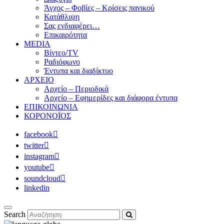
Άγχος – Φοβίες – Κρίσεις πανικού
Κατάθλιψη
Σας ενδιαφέρει…
Επικαιρότητα
MEDIA
Βίντεο/TV
Ραδιόφωνο
Έντυπα και διαδίκτυο
ΑΡΧΕΙΟ
Αρχείο – Περιοδικά
Αρχείο – Εφημερίδες και διάφορα έντυπα
ΕΠΙΚΟΙΝΩΝΙΑ
ΚΟΡΟΝΟΪΟΣ
facebook
twitter
instagram
youtube
soundcloud
linkedin
Search