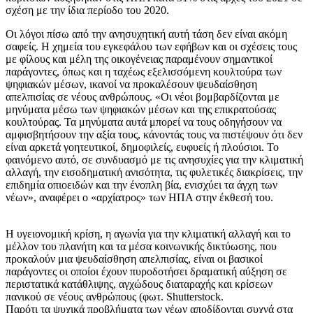
σχέση με την ίδια περίοδο του 2020.
Οι λόγοι πίσω από την ανησυχητική αυτή τάση δεν είναι ακόμη
σαφείς. Η χημεία του εγκεφάλου των εφήβων και οι σχέσεις τους
με φίλους και μέλη της οικογένειας παραμένουν σημαντικοί
παράγοντες, όπως και η ταχέως εξελισσόμενη κουλτούρα των
ψηφιακών μέσων, ικανοί να προκαλέσουν ψευδαίσθηση
απελπισίας σε νέους ανθρώπους. «Οι νέοι βομβαρδίζονται με
μηνύματα μέσω των ψηφιακών μέσων και της επικρατούσας
κουλτούρας. Τα μηνύματα αυτά μπορεί να τους οδηγήσουν να
αμφισβητήσουν την αξία τους, κάνοντάς τους να πιστέψουν ότι δεν
είναι αρκετά γοητευτικοί, δημοφιλείς, ευφυείς ή πλούσιοι. Το
φαινόμενο αυτό, σε συνδυασμό με τις ανησυχίες για την κλιματική
αλλαγή, την εισοδηματική ανισότητα, τις φυλετικές διακρίσεις, την
επιδημία οπιοειδών και την ένοπλη βία, ενισχύει τα άγχη των
νέων», αναφέρει ο «αρχίατρος» των ΗΠΑ στην έκθεσή του.
Η υγειονομική κρίση, η αγωνία για την κλιματική αλλαγή και το
μέλλον του πλανήτη και τα μέσα κοινωνικής δικτύωσης, που
προκαλούν μια ψευδαίσθηση απελπισίας, είναι οι βασικοί
παράγοντες οι οποίοι έχουν πυροδοτήσει δραματική αύξηση σε
περιστατικά κατάθλιψης, αγχώδους διαταραχής και κρίσεων
πανικού σε νέους ανθρώπους (φωτ. Shutterstock.
Παρότι τα ψυχικά προβλήματα των νέων αποδίδονται συχνά στα