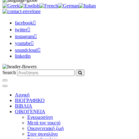
facebook
twitter
instagram
youtube
soundcloud
linkedin
Search
Αρχική
ΒΙΟΓΡΑΦΙΚΟ
ΒΙΒΛΙΑ
ΟΙΚΟΓΕΝΕΙΑ
Εγκυμοσύνη
Μετά τον τοκετό
Οικογενειακή ζωή
Στον ψυχολόγο