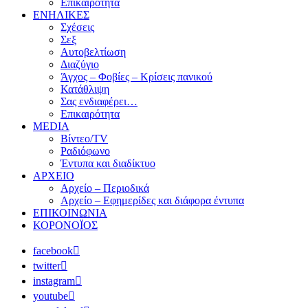
Επικαιρότητα
ΕΝΗΛΙΚΕΣ
Σχέσεις
Σεξ
Αυτοβελτίωση
Διαζύγιο
Άγχος – Φοβίες – Κρίσεις πανικού
Κατάθλιψη
Σας ενδιαφέρει…
Επικαιρότητα
MEDIA
Βίντεο/TV
Ραδιόφωνο
Έντυπα και διαδίκτυο
ΑΡΧΕΙΟ
Αρχείο – Περιοδικά
Αρχείο – Εφημερίδες και διάφορα έντυπα
ΕΠΙΚΟΙΝΩΝΙΑ
ΚΟΡΟΝΟΪΟΣ
facebook
twitter
instagram
youtube