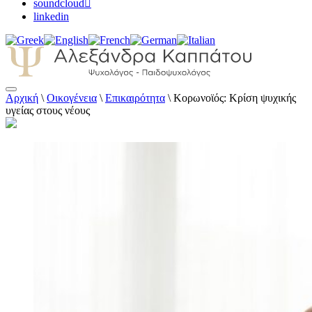
soundcloud
linkedin
Αρχική
\
Οικογένεια
\
Επικαιρότητα
\
Κορωνοϊός: Κρίση ψυχικής
Αλεξάνδρα Καππάτου Ψυχολόγος –
υγείας στους νέους
Παιδοψυχολόγος