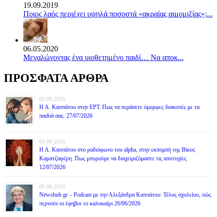
19.09.2019
Ποιος λαός περιέχει υψηλά ποσοστά «ακραίας αιμομιξίας»;...
06.05.2020
Mεγαλώνοντας ένα υιοθετημένο παιδί… Να αποκ...
ΠΡΟΣΦΑΤΑ ΑΡΘΡΑ
05.08.2026
Η Α. Καππάτου στην ΕΡΤ. Πως να περάσετε όμορφες διακοπές με τα
παιδιά σας. 27/07/2026
05.08.2026
Η Α. Καππάτου στο ραδιόφωνο του alpha, στην εκπομπή της Βίκυς
Καρατζαφέρη. Πως μπορούμε να διαχειριζόμαστε τις αποτυχίες
12/07/2026
05.08.2026
Newshub.gr – Podcast με την Αλεξάνδρα Καππάτου: Τέλος σχολείου, πώς
περνούν οι έφηβοι το καλοκαίρι 26/06/2026