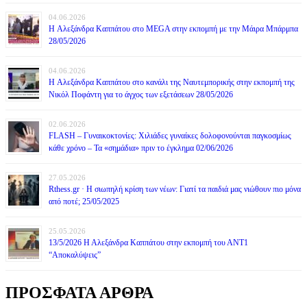
04.06.2026
H Αλεξάνδρα Καππάτου στο MEGA στην εκπομπή με την Μάιρα Mπάρμπα
28/05/2026
04.06.2026
H Αλεξάνδρα Καππάτου στο κανάλι της Ναυτεμπορικής στην εκπομπή της
Νικόλ Ποφάντη για το άγχος των εξετάσεων 28/05/2026
02.06.2026
FLASH – Γυναικοκτονίες: Χιλιάδες γυναίκες δολοφονούνται παγκοσμίως
κάθε χρόνο – Τα «σημάδια» πριν το έγκλημα 02/06/2026
27.05.2026
Rthess.gr · Η σιωπηλή κρίση των νέων: Γιατί τα παιδιά μας νιώθουν πιο μόνα
από ποτέ; 25/05/2025
25.05.2026
13/5/2026 Η Αλεξάνδρα Καππάτου στην εκπομπή του ΑΝΤ1
“Αποκαλύψεις”
ΠΡΟΣΦΑΤΑ ΑΡΘΡΑ