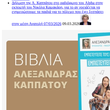
Δήλωση της Α. Καππάτου στο ραδιόφωνο του Alpha στην
εκπομπή του Νικόλα Καμακάρη, για το αν χρειάζεται να
ενημερώσουμε τα παιδιά για το πόλεμο που έχει ξεσπάσει
στην μέση Ανατολή 07/03/2026
09.03.2026