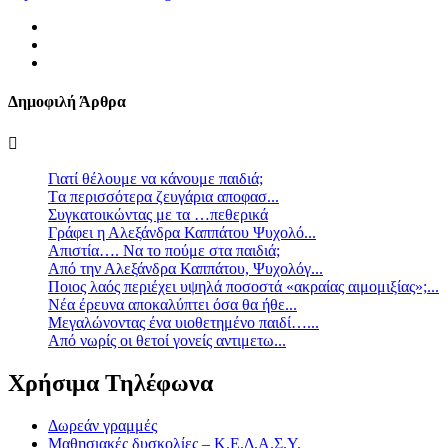
Δημοφιλή Άρθρα
Γιατί θέλουμε να κάνουμε παιδιά;
Tα περισσότερα ζευγάρια αποφασ...
Συγκατοικώντας με τα …πεθερικά
Γράφει η Αλεξάνδρα Καππάτου Ψυχολό...
Απιστία…. Να το πούμε στα παιδιά;
Από την Αλεξάνδρα Καππάτου, Ψυχολόγ...
Ποιος λαός περιέχει υψηλά ποσοστά «ακραίας αιμομιξίας»;...
Νέα έρευνα αποκαλύπτει όσα θα ήθε...
Mεγαλώνοντας ένα υιοθετημένο παιδί…...
Aπό νωρίς οι θετοί γονείς αντιμετω...
Χρήσιμα Τηλέφωνα
Δωρεάν γραμμές
Μαθησιακές δυσκολίες – Κ.Ε.Δ.Α.Σ.Υ.