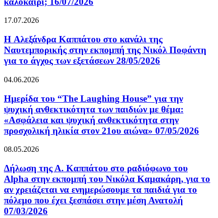
καλοκαίρι; 16/07/2026
17.07.2026
H Αλεξάνδρα Καππάτου στο κανάλι της
Ναυτεμπορικής στην εκπομπή της Νικόλ Ποφάντη
για το άγχος των εξετάσεων 28/05/2026
04.06.2026
Ημερίδα του “The Laughing House” για την
ψυχική ανθεκτικότητα των παιδιών με θέμα:
«Ασφάλεια και ψυχική ανθεκτικότητα στην
προσχολική ηλικία στον 21ου αιώνα» 07/05/2026
08.05.2026
Δήλωση της Α. Καππάτου στο ραδιόφωνο του
Alpha στην εκπομπή του Νικόλα Καμακάρη, για το
αν χρειάζεται να ενημερώσουμε τα παιδιά για το
πόλεμο που έχει ξεσπάσει στην μέση Ανατολή
07/03/2026