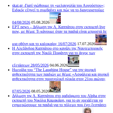
skai.gr -Γιατί νιώθουμε τη «μελαγχολία του Αυγούστου»;
Ειδικός εξηγεί τι συμβαίνει και πώς να το διαχειριστούμε
04/08/2026
05.08.2026
ΕΡΤ news – Δήλωση της Α. Καππάτου στην εκπομπή live
now, με θέμα: Τι κάνουμε όταν τα παιδιά είναι μπροστά δε
μια οθόνη και το καλοκαίρι; 16/07/2026
17.07.2026
H Αλεξάνδρα Καππάτου στο κανάλι της Ναυτεμπορικής
στην εκπομπή της Νικόλ Ποφάντη για το άγχος των
εξετάσεων 28/05/2026
04.06.2026
Ημερίδα του “The Laughing House” για την ψυχική
ανθεκτικότητα των παιδιών με θέμα: «Ασφάλεια και ψυχική
ανθεκτικότητα στην προσχολική ηλικία στον 21ου αιώνα»
07/05/2026
08.05.2026
Δήλωση της Α. Καππάτου στο ραδιόφωνο του Alpha στην
εκπομπή του Νικόλα Καμακάρη, για το αν χρειάζεται να
ενημερώσουμε τα παιδιά για το πόλεμο που έχει ξεσπάσει