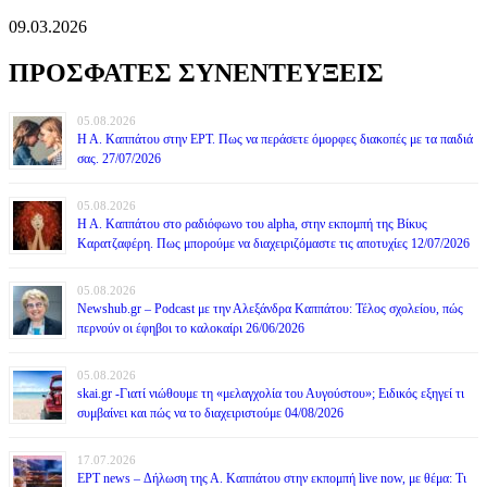
09.03.2026
ΠΡΟΣΦΑΤΕΣ ΣΥΝΕΝΤΕΥΞΕΙΣ
05.08.2026
Η Α. Καππάτου στην ΕΡΤ. Πως να περάσετε όμορφες διακοπές με τα παιδιά
σας. 27/07/2026
05.08.2026
Η Α. Καππάτου στο ραδιόφωνο του alpha, στην εκπομπή της Βίκυς
Καρατζαφέρη. Πως μπορούμε να διαχειριζόμαστε τις αποτυχίες 12/07/2026
05.08.2026
Newshub.gr – Podcast με την Αλεξάνδρα Καππάτου: Τέλος σχολείου, πώς
περνούν οι έφηβοι το καλοκαίρι 26/06/2026
05.08.2026
skai.gr -Γιατί νιώθουμε τη «μελαγχολία του Αυγούστου»; Ειδικός εξηγεί τι
συμβαίνει και πώς να το διαχειριστούμε 04/08/2026
17.07.2026
ΕΡΤ news – Δήλωση της Α. Καππάτου στην εκπομπή live now, με θέμα: Τι