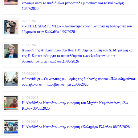
κάνουμε όταν τα παιδιά είναι μπροστά δε μια οθόνη και το καλοκαίρι;
16/07/2026
02.07.2026
«ΝΟΤΙΕΣ ΔΙΑΔΡΟΜΕΣ» – Αναπάντητα ερωτήματα για τη δολοφονία του
15χρονου στην Καλλιθέα 1/07/2026
26.06.2026
Δήλωση της Α. Καππάτου στο Real FM στην εκπομπή του Δ. Μιχαλέλη και
της Ε. Κατσαμπέκη για τα αποτελέσματα των εξετάσεων και τα
συναισθήματα των παιδιών 21/06/2026
26.06.2026
iefimerida.gr – Οι νεανικές συμμορίες της διπλανής πόρτας -Πώς οδηγούνται
οι ανήλικοι στην παραβατικότητα 26/06/2026
04.06.2026
H Αλεξάνδρα Καππάτου στην εκπομπή του Μιχάλη Κεφαλογιάννη «Ζω
Καλά» 30/05/2026
04.06.2026
H Αλεξάνδρα Καππάτου στην εκπομπή «Καλημέρα Ελλάδα» 08/05/2026