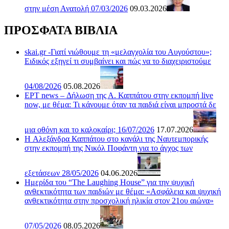
στην μέση Ανατολή 07/03/2026
09.03.2026
ΠΡΟΣΦΑΤΑ ΒΙΒΛΙΑ
skai.gr -Γιατί νιώθουμε τη «μελαγχολία του Αυγούστου»;
Ειδικός εξηγεί τι συμβαίνει και πώς να το διαχειριστούμε
04/08/2026
05.08.2026
ΕΡΤ news – Δήλωση της Α. Καππάτου στην εκπομπή live
now, με θέμα: Τι κάνουμε όταν τα παιδιά είναι μπροστά δε
μια οθόνη και το καλοκαίρι; 16/07/2026
17.07.2026
H Αλεξάνδρα Καππάτου στο κανάλι της Ναυτεμπορικής
στην εκπομπή της Νικόλ Ποφάντη για το άγχος των
εξετάσεων 28/05/2026
04.06.2026
Ημερίδα του “The Laughing House” για την ψυχική
ανθεκτικότητα των παιδιών με θέμα: «Ασφάλεια και ψυχική
ανθεκτικότητα στην προσχολική ηλικία στον 21ου αιώνα»
07/05/2026
08.05.2026