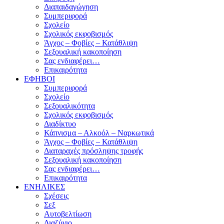
Διαπαιδαγώγηση
Συμπεριφορά
Σχολείο
Σχολικός εκφοβισμός
Άγχος – Φοβίες – Κατάθλιψη
Σεξουαλική κακοποίηση
Σας ενδιαφέρει…
Επικαιρότητα
ΕΦΗΒΟΙ
Συμπεριφορά
Σχολείο
Σεξουαλικότητα
Σχολικός εκφοβισμός
Διαδίκτυο
Κάπνισμα – Αλκοόλ – Ναρκωτικά
Άγχος – Φοβίες – Κατάθλιψη
Διαταραχές πρόσληψης τροφής
Σεξουαλική κακοποίηση
Σας ενδιαφέρει…
Επικαιρότητα
ΕΝΗΛΙΚΕΣ
Σχέσεις
Σεξ
Αυτοβελτίωση
Διαζύγιο