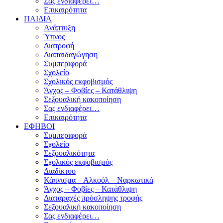
Σας ενδιαφέρει…
Επικαιρότητα
ΠΑΙΔΙΑ
Ανάπτυξη
Ύπνος
Διατροφή
Διαπαιδαγώγηση
Συμπεριφορά
Σχολείο
Σχολικός εκφοβισμός
Άγχος – Φοβίες – Κατάθλιψη
Σεξουαλική κακοποίηση
Σας ενδιαφέρει…
Επικαιρότητα
ΕΦΗΒΟΙ
Συμπεριφορά
Σχολείο
Σεξουαλικότητα
Σχολικός εκφοβισμός
Διαδίκτυο
Κάπνισμα – Αλκοόλ – Ναρκωτικά
Άγχος – Φοβίες – Κατάθλιψη
Διαταραχές πρόσληψης τροφής
Σεξουαλική κακοποίηση
Σας ενδιαφέρει…